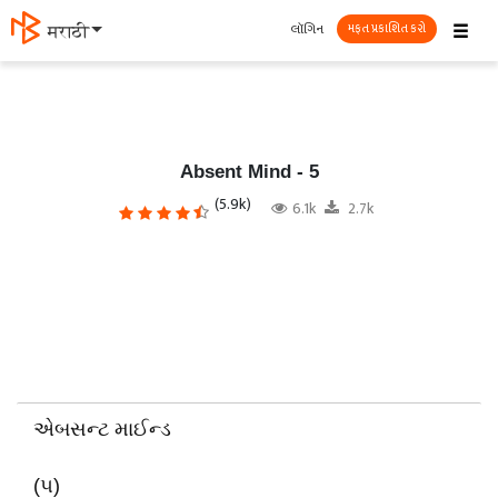
☰
લૉગિન
मराठी
મફત પ્રકાશિત કરો
Absent Mind - 5
(5.9k)
6.1k
2.7k
એબસન્ટ માઈન્ડ
(૫)