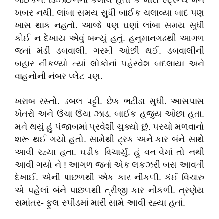
બાઈકની ડિઝાઈનનો કમાલ હતો કે મારી સ્ટ્રેન્થ મને
ખબર નથી. લાંબા સમય સુધી બાઈક ચલાવ્યા બાદ પણ
ખાસ થાક નહતો. આજે પણ ઘણાં લાંબા સમય સુધી
કોઈ ન દેખાય એવું બન્યું હતું. હનુમાનગઢથી આગળ
જતાં મંડી ડબવાલી. ગરમી ઓછી થઈ. ડબવાલીની
બહાર નીકળ્યો ત્યાં લોકોનાં પહેરવેશ બદલાયા અને
વાહનોની નંબર પ્લેટ પણ.
ખરાબ રસ્તો. ડબલ પટ્ટી. છેક ભટીંડા સુધી. આસપાસ
ખેતરો અને ઉંચા ઉંચા ઝાડ. બાઈક હજુય ઓછા હતા.
મને થયું હું પંજાબમાં પ્રવેશી ચુક્યો છું. પરચો મળવાનો
શરૂ થઈ ગયો હતો. સામેથી ટ્રક અને કાર બંને સાથે
આવી રહ્યા હતા. ઘડીક વિચાર્યું. હું વન-વેમાં તો નથી
આવી ગયો ને ! આગળ જતાં એક લકઝરી બસ આવતી
દેખાઈ. એની પાછળથી એક કાર નીકળી. કંઈ વિચારુ
એ પહેલાં બંને પાછળથી ત્રીજી કાર નીકળી. ત્રણેય
સમાંતર- ફુલ સ્પીડમાં મારી સામે આવી રહ્યા હતાં.