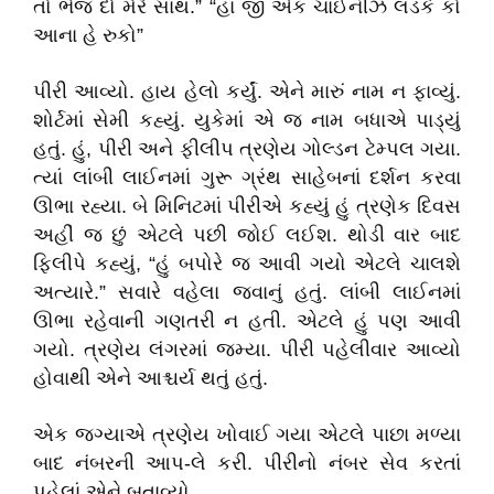
તો ભેજ દો મેરે સાથ.” “હાં જી એક ચાઈનીઝ લડકે કો
આના હે રુકો”
પીરી આવ્યો. હાય હેલો કર્યું. એને મારું નામ ન ફાવ્યું.
શોર્ટમાં સેમી કહ્યું. યુકેમાં એ જ નામ બધાએ પાડ્યું
હતું. હું, પીરી અને ફીલીપ ત્રણેય ગોલ્ડન ટેમ્પલ ગયા.
ત્યાં લાંબી લાઈનમાં ગુરૂ ગ્રંથ સાહેબનાં દર્શન કરવા
ઊભા રહ્યા. બે મિનિટમાં પીરીએ કહ્યું હું ત્રણેક દિવસ
અહીં જ છું એટલે પછી જોઈ લઈશ. થોડી વાર બાદ
ફિલીપે કહ્યું, “હું બપોરે જ આવી ગયો એટલે ચાલશે
અત્યારે.” સવારે વહેલા જવાનું હતું. લાંબી લાઈનમાં
ઊભા રહેવાની ગણતરી ન હતી. એટલે હું પણ આવી
ગયો. ત્રણેય લંગરમાં જમ્યા. પીરી પહેલીવાર આવ્યો
હોવાથી એને આશ્ચર્ય થતું હતું.
એક જગ્યાએ ત્રણેય ખોવાઈ ગયા એટલે પાછા મળ્યા
બાદ નંબરની આપ-લે કરી. પીરીનો નંબર સેવ કરતાં
પહેલાં એને બતાવ્યો.