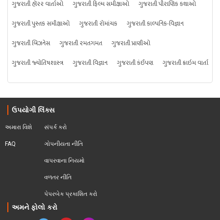
ગુજરાતી હૉરર વાર્તાઓ
ગુજરાતી ફિલ્મ સમીક્ષાઓ
ગુજરાતી પૌરાણિક કથાઓ
ગુજરાતી પુસ્તક સમીક્ષાઓ
ગુજરાતી રોમાંચક
ગુજરાતી કાલ્પનિક-વિજ્ઞાન
ગુજરાતી બિઝનેસ
ગુજરાતી રમતગમત
ગુજરાતી પ્રાણીઓ
ગુજરાતી જ્યોતિષશાસ્ત્ર
ગુજરાતી વિજ્ઞાન
ગુજરાતી કંઈપણ
ગુજરાતી ક્રાઇમ વાર્તા
ઉપયોગી લિંક્સ
અમારા વિશે
સંપર્ક કરો
FAQ
ગોપનીયતા નીતિ
વાપરવાના નિયમો 
વળતર નીતિ
પેપરબેક પ્રકાશિત કરો
અમને ફોલો કરો