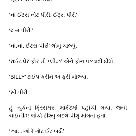
‘નો ઈટસ નોટ પીરી. ઈટ્‌સ પીરી’
‘યસ પીરી.’
‘નો.નો. ઈટસ પીરી’ લાંબુ ચાલ્યું.
‘રાઈટ ધેર ફોર મી પ્લીઝ’ એને ફોન પકડાવી દીધો.
‘BILLY’ ટાઈપ કરીને એ ફરી બોલ્યો.
‘સી.પીરી’
હું યુકેનાં ક્રિસમસ માર્કેટમાં પહોંચી ગયો. જ્યાં
ચાઈનીઝ લોકો ટીશ્યુ બદલે પીશુ માંગતા હતા.
‘આ…ઓકે ગોટ ઈટ બડી’