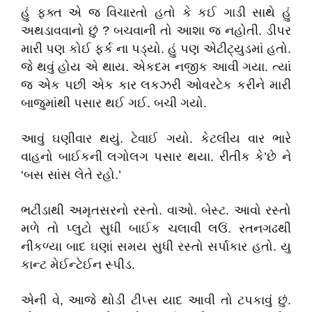
હું ફક્ત એ જ વિચારતો હતો કે કઈ ગાડી સાથે હું
અથડાવવાનો છું ? બચવાની તો આશા જ નહોતી. ડીપર
મારી પણ કોઈ ફર્ક ના પડ્યો. હું પણ એટીટ્યુડમાં હતો.
જે થવું હોય એ થાય. એકદમ નજીક આવી ગયા. ત્યાં
જ એક પછી એક કાર લકઝરી ઓવરટેક કરીને મારી
બાજુમાંથી પસાર થઈ ગઈ. બચી ગયો.
આવું ઘણીવાર થયું. ટેવાઈ ગયો. કેટલીય વાર ભારે
વાહનો બાઈકની લગોલગ પસાર થયા. રીતીક કે’છે ને
‘બસ સાંસ લેતે રહો.’
ભટીંડાથી અમૃતસરનો રસ્તો. વાઓ. બેસ્ટ. આવો રસ્તો
મળે તો પ્લુટો સુધી બાઈક ચલાવી લઉં. રતનગઢથી
નીકળ્યા બાદ ઘણાં સમય સુધી રસ્તો સર્પાકાર હતો. યુ
કાન્ટ મેઈન્ટેઈન સ્પીડ.
એની વે, આજે થોડી ટીપ્સ યાદ આવી તો ટપકાવું છું.