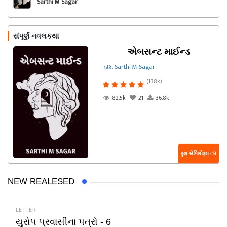
Sarthi M Sagar
સંપૂર્ણ નવલકથા
એબસન્ટ માઈન્ડ
દ્વારા Sarthi M Sagar
(138k)
82.5k
21
36.8k
કુલ એપિસોડ્સ : 13
NEW REALESED
LETTER
યુરોપ પ્રવાસીના પત્રો - 6