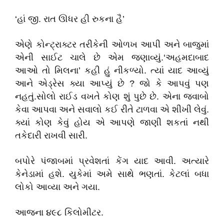
‘હાં જી. રાત ઊધર હી રુકના હૈ’
એણે કોન્ટ્રાક્ટર તરીકેની ઓળખ આપી અને બાજુમાં
એની સાઈટ ચાલે છે એમ જણાવ્યું.‘અહમદાબાદ
આઓ તો મિલના’ કહી હું નીકળ્યો. ત્યાં યાદ આવ્યું
આને એડ્રેસ ક્યા આપ્યું છે ? જો કે આપવું પણ
નહતું.સોલો રાઈડ વખતે કોણ શું પુછે છે. એના જવાબો
કેવા આપવા અને સવાલો કઈ રીતે ટાળવા એ શીખી લેવું.
ક્યાં કોણ કેવું હોય એ આપણે જાણી શકતાં નથી
તકેદારી રાખવી સારી.
બપોરે પંજાબમાં પ્રવેશતાં કેંગ યાદ આવી. અત્યારે
કેનેડામાં હશે. યુકેમાં અમે સાથે ભણતાં. કેટલાં બધા
લોકો આવ્યા અને ગયા.
આજના ૪૯૮ કિલોમીટર.