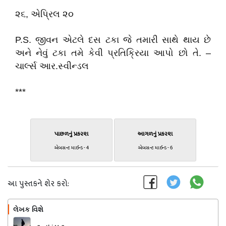
૨૬, એપ્રિલ ૨૦
P.S. જીવન એટલે દસ ટકા જે તમારી સાથે થાય છે
અને નેવું ટકા તમે કેવી પ્રતિક્રિયા આપો છો તે. –
ચાર્લ્સ આર.સ્વીન્ડલ
***
પાછળનું પ્રકરણ
આગળનું પ્રકરણ
એબસન્ટ માઈન્ડ - 4
એબસન્ટ માઈન્ડ - 6
આ પુસ્તકને શેર કરો:
લેખક વિશે
અનુસરો