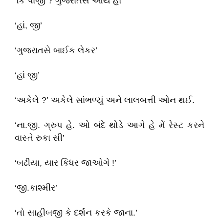
‘કિ પાજી ? ગુજરાતસે આયે હો’
‘હાં, જી’
‘ગુજરાતસે બાઈક લેકર’
‘હાં જી’
‘અકેલે ?’ અકેલે સાંભળ્યું અને લાલબત્તી ઓન થઈ.
‘ના.જી. ગ્રુપ હે. ઓ બંદે થોડે આગે હે મેં રેસ્ટ કરને
વાસ્તે રુકા સી’
‘બઢીયા, યાર કિધર જાઓગે !’
‘જી.કાશ્મીર’
‘તો સાહીબજી કે દર્શન કરકે જાના.’