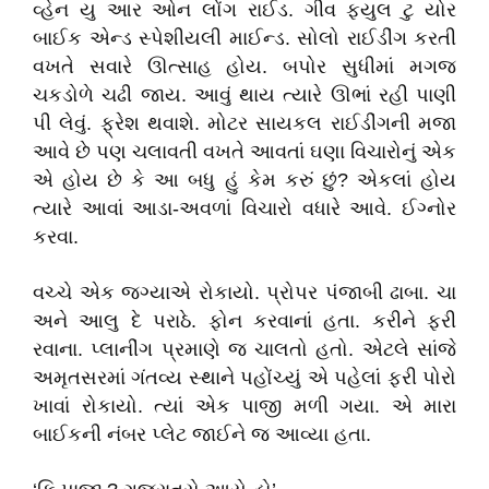
વ્હેન યુ આર ઓન લોંગ રાઈડ. ગીવ ફ્યુલ ટુ યોર
બાઈક એન્ડ સ્પેશીયલી માઈન્ડ. સોલો રાઈડીંગ કરતી
વખતે સવારે ઊત્સાહ હોય. બપોર સુધીમાં મગજ
ચકડોળે ચઢી જાય. આવું થાય ત્યારે ઊભાં રહી પાણી
પી લેવું. ફ્રેશ થવાશે. મોટર સાયકલ રાઈડીંગની મજા
આવે છે પણ ચલાવતી વખતે આવતાં ઘણા વિચારોનું એક
એ હોય છે કે આ બધુ હું કેમ કરું છું? એકલાં હોય
ત્યારે આવાં આડા-અવળાં વિચારો વધારે આવે. ઈગ્નોર
કરવા.
વચ્ચે એક જગ્યાએ રોકાયો. પ્રોપર પંજાબી ઢાબા. ચા
અને આલુ દે પરાઠે. ફોન કરવાનાં હતા. કરીને ફરી
રવાના. પ્લાનીંગ પ્રમાણે જ ચાલતો હતો. એટલે સાંજે
અમૃતસરમાં ગંતવ્ય સ્થાને પહોંચ્યું એ પહેલાં ફરી પોરો
ખાવાં રોકાયો. ત્યાં એક પાજી મળી ગયા. એ મારા
બાઈકની નંબર પ્લેટ જાઈને જ આવ્યા હતા.