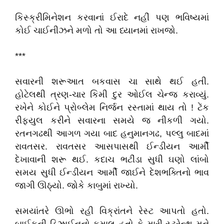
કિસ્ક્રીમિનેશન કરવાનાં ઈરાદે નહીં પણ ભવિષ્યમાં
કોઈ ચાઈનીઝને મળો તો આ ધ્યાનમાં રાખજો.
***
સવારની શરૂઆત બકવાસ ચા સાથે થઈ હતી.
હોટેલથી ત્રણ-ચાર કિમી દુર ઓઈલ ચેન્જ કરાવ્યું.
રખેને કોઈને પ્રોબ્લેમ નિર્જન રસ્તામાં થાય તો ! ટેંક
રીફ્યુલ કરીને સવારના સમયે જ નીકળી ગયો.
રતનગઢથી આગળ ગયા બાદ હનુમાનગઢ, પલ્લુ બાદમાં
રાવતસર. રાવતસર આસપાસથી ઈન્ડીયન આર્મી
દેખાવાની શરૂ થઈ. કદાચ ભટીંડા સુધી ઘણો લાંબો
સમય સુધી ઈન્ડીયન આર્મી જાઈને દેશભક્તિનો ભાવ
જાગી ઊઠ્યો. જોકે કાબુમાં રાખ્યો.
સમયાંતરે ઊભો રહી વિક્રાંતને રેસ્ટ આપતો હતો.