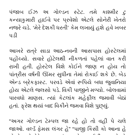
પંજાબ ઈઝ અ ગોલ્ડન સ્ટેટ. તમે કાશ્મીર ટુ
કન્યાકુમારી હાઈવે પર પ્રવેશો એટલે સોનેરી ખેતરો
નજરે ચડે. ‘મેરે દેશકી ધરતી’ કેમ લખાયું હશે હવે ખબર
પડી
આખરે રાત્રે સાડા આઠ-નવની આસપાસ હોસ્ટેલમાં
પહોંચ્યો. સવારે હોટેલથી નીકળતાં પહેલાં વાત કરી
રાખી હતી. હોસ્ટેલ વિશે કોઈને જાણ ન હોય તો
પાંત્રીસ વર્ષની ઊંમર સુધીના તેમાં રોકાઈ શકે છે. બેડ
એન્ડ બ્રેકફાસ્ટ. પરવડે એવાં રૂપિયે બધા જુવાનિયા
હોય એટલે જલસો પડે. વિકી પાજીને મળ્યો. બોલવામાં
પારવધો માણસ. ત્યાં કેટલાંક મહેફીલ જમાવી બેઠાં
હતાં. ફ્રેશ થયાં બાદ વિકીને જમવા વિશે પુછ્યું.
“અગર ગોલ્ડન ટેમ્પલ જા રહે હો તો વહી પે ચલે
જાઓ. વર્લ્ડ ફેમસ લંગર હે” “પાજી કિસી કો આના હે