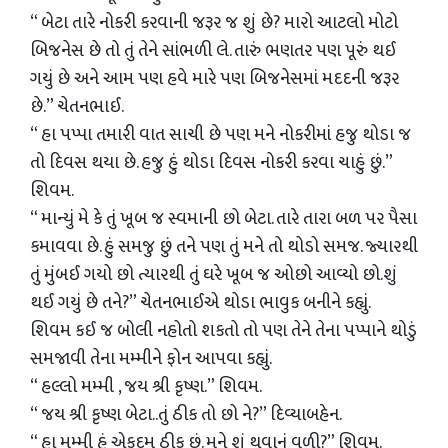
“ બેટા તારે નોકરી કરવાની જરૂર જ શું છે? મારો આટલો મોટો
બિજનેસ છે તો તું તેને સાંભળી લે. તારું ભણતર પણ પૂરું થઈ
ગયું છે અને આમ પણ હવે મારે પણ બિજનેસમાં મદદની જરૂર
છે.” ચેતનભાઈ.
“ હા પપ્પા તમારી વાત સાચી છે પણ મને નોકરીમાં હજુ થોડા જ
તો દિવસ થયા છે. હજુ હું થોડા દિવસ નોકરી કરવા ચાહું છું.”
શિવમ.
“ માન્યું મે કે તું ખૂબ જ સ્વમાની છો બેટા. તારે તારા બળ પર પૈસા
કમાવવા છે. હું સમજુ છું તને પણ તું મને તો થોડો સમજ. જ્યારથી
તું મુંબઈ ગયો છો ત્યારથી તું ઘરે ખૂબ જ ઓછો આવ્યો છો.શું
થઈ ગયું છે તને?” ચેતનભાઈએ થોડા ભાવુક બનીને કહ્યું.
શિવમ કઈ જ બોલી નહોતો શકતો તો પણ તેને તેના પપ્પાને થોડું
સમજાવી તેના મમ્મીને ફોન આપવા કહ્યું.
“ હલ્લો મમ્મી , જય શ્રી કૃષ્ણ.” શિવમ.
“ જય શ્રી કૃષ્ણ બેટા..તું ઠીક તો છો ને?” દિવ્યાબહેન.
“ હા મમ્મી હું એકદમ ઠીક છું. મને શું થવાનું વળી?” શિવમ.