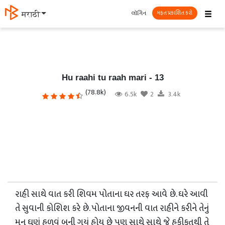
☰
લૉગિન
मराठी
મફત પ્રકાશિત કરો
Hu raahi tu raah mari - 13
(78.8k)
6.5k
2
3.4k
રાહી સાથે વાત કરી શિવમ પોતાના ઘર તરફ આવે છે. ઘરે આવી
તે સુવાની કોશિશ કરે છે. પોતાના જીવનની વાત રાહીને કરીને તેનું
મન ઘણું હળવું બની ગયું હોય છે પણ સાથે સાથે જે હકીકતથી તે