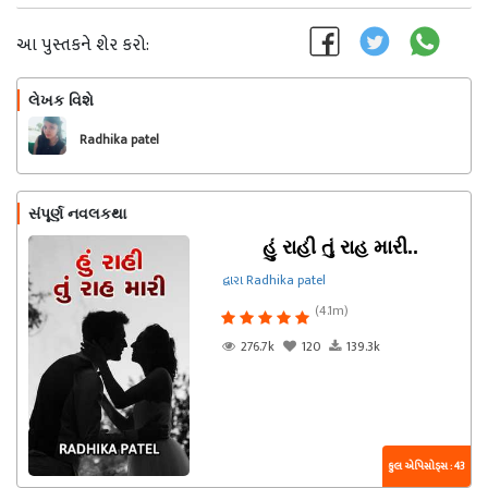
આ પુસ્તકને શેર કરો:
લેખક વિશે
અનુસરો
Radhika patel
સંપૂર્ણ નવલકથા
હું રાહી તું રાહ મારી..
દ્વારા Radhika patel
(4.1m)
276.7k
120
139.3k
કુલ એપિસોડ્સ : 43