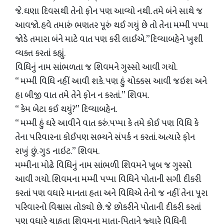
જે. ઘણા દિવસથી તેનો ફોન પણ આવ્યો નથી. તમે બંને સાથે જ
આવજો. હવે તમારું ભણતર પૂરું થઈ ગયું છે તો તેના મમ્મી પપ્પા
જોડે તમારા બંને માટે વાત પણ કરી લાઈએ.”દિવ્યાબહેને ખુશી
વ્યક્ત કરતાં કહ્યું.
વિધિનું નામ સાંભળતા જ શિવમને ગુસ્સો આવી ગયો.
“ મમ્મી વિધિ નહીં આવી શકે. પણ હું ચોક્કસ આવી જઇશ અને
હા બીજી વાત તમે તેને ફોન ન કરતાં.” શિવમ.
“ કેમ બેટા કઈ થયું?” દિવ્યાબહેન.
“ મમ્મી હું ઘરે આવીને વાત કરું.પપ્પા કે તમે કોઈ પણ વિધિ કે
તેના પરિવારના કોઈપણ સભ્યને સંપર્ક ન કરતાં. અત્યારે ફોન
રાખું છું. ગુડ નાઇટ.” શિવમ.
મમ્મીના મોઢે વિધિનું નામ સાંભળી શિવમને ખૂબ જ ગુસ્સો
આવી ગયો. શિવમના મમ્મી પપ્પા વિધિને પોતાની સગી દીકરી
કરતાં પણ વધારે માનતા હતા અને વિધિએ તેનો જ નહીં તેના પૂરા
પરિવારનો વિશ્વાસ તોડ્યો છે. જે છોકરીને પોતાની દીકરી કરતાં
પણ વધારે ચાહતા શિવમના માતા-પિતાને જ્યારે વિધિની