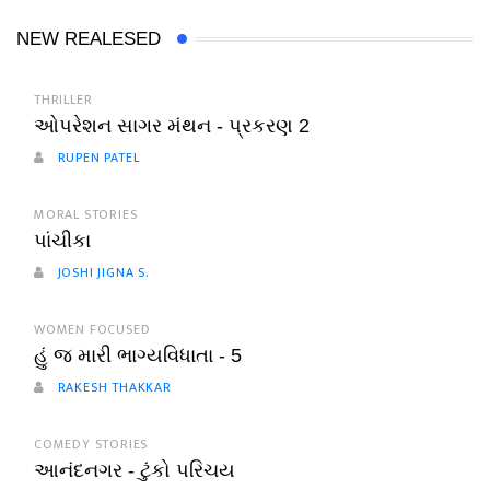
NEW REALESED
THRILLER
ઓપરેશન સાગર મંથન - પ્રકરણ 2
RUPEN PATEL
MORAL STORIES
પાંચીકા
JOSHI JIGNA S.
WOMEN FOCUSED
હું જ મારી ભાગ્યવિધાતા - 5
RAKESH THAKKAR
COMEDY STORIES
આનંદનગર - ટુંકો પરિચય