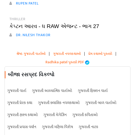
RUPEN PATEL
THRILLER
કેપ્ટન આરવ - ધ RAW એજન્ટ - ભાગ 27
DR. NILESH THAKOR
શ્રેષ્ઠ ગુજરાતી વાર્તાઓ
|
ગુજરાતી નવલકથાઓ
|
પ્રેમ કથાઓ પુસ્તકો
|
Radhika patel પુસ્તકો PDF
બીજા રસપ્રદ વિકલ્પો
ગુજરાતી વાર્તા
ગુજરાતી આધ્યાત્મિક વાર્તાઓ
ગુજરાતી ફિક્શન વાર્તા
ગુજરાતી પ્રેરક કથા
ગુજરાતી ક્લાસિક નવલકથાઓ
ગુજરાતી બાળ વાર્તાઓ
ગુજરાતી હાસ્ય કથાઓ
ગુજરાતી મેગેઝિન
ગુજરાતી કવિતાઓ
ગુજરાતી પ્રવાસ વર્ણન
ગુજરાતી મહિલા વિશેષ
ગુજરાતી નાટક