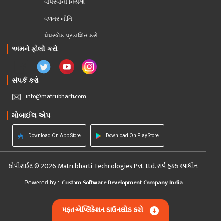
વાપરવાના નિયમો 
વળતર નીતિ
પેપરબેક પ્રકાશિત કરો
અમને ફોલો કરો
સંપર્ક કરો
info@matrubharti.com
મોબાઈલ એપ
Download On App Store
Download On Play Store
કોપીરાઈટ © 2026 Matrubharti Technologies Pvt. Ltd. સર્વ હક્ક સ્વાધીન
Custom Software Development Company India
Powered by :
મફત એપ્લિકેશન ડાઉનલોડ કરો