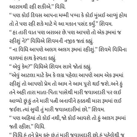
આરામથી રહી શકીએ.” વિધિ.
“ પણ કોઈ દિવસ આપના મમ્મી પપ્પા કે કોઈ મુંબઈ આવ્યું હોય
તો તે પણ રહી શકે માટે મે આ મકાન પસંદ કર્યું.” શિવમ.
“ હા તારી વાત પણ બરાબર છે. પણ આપણે તો એક રૂમમાં જ
રહીશું ને?” વિધિએ શિવમની નજીક જતાં કહ્યું.
“ ના વિધિ આપણે અલગ અલગ રૂમમાં રહીશું.” શિવમે વિધિના
વાળમાં હાથ ફેરવતા કહ્યું.
“ એવું કેમ?” વિધિએ શિવમ સામે જોતાં કહ્યું.
“એવું આટલા માટે કેમ કે લગ્ન પહેલા આપણે આમ એક રૂમમાં
રહીશું તો આપણો પ્રેમ તો આમ ને આમ પૂરો થઈ જશે..અને હું
તને અહી તારા માતા-પિતા પાસેથી મારી જવાબદારી પર લઈ
આવ્યો છું.હું તને મારી પત્ની બનાવીને હક્કથી મારા રૂમમાં લઈ
જઈશ. ત્યાં સુધી તું મારી જવાબદારીમાં છો.” શિવમ.
“ પણ અહિયાં તો કોઈ નથી, જો કોઈ આવશે તો હું અલગ રૂમમાં
જતી રહીશ.” વિધિ.
“ વિધિ હું તને પ્રેમ કરું છું.તું મારી જવાબદારી છો. હું પહેલેથી જ