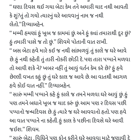
“ ઘણા દિવસ થઈ ગયા બેટા કેમ તને અમારી યાદ નથી આવતી
કે શું?તું તો ગયો ત્યારનું ઘરે આવવાનું નામ જ નથી
લેતો.”દિવ્યાબહેન.
“ મમ્મી હમણાં હું ખૂબ જ કામમાં છું. અને હું ક્યાં તમારાથી દૂર છું?
હું તમારી પાસે જ તો છું.” શિવમે પોતાની વાત રાખી.
“ બસ બેટા હવે મારે કઈ જ નથી સાંભળવું. તું કાલે જ ઘરે આવે
છે. હું નથી કહેતી તું તારી નોકરી છોડી દે. પણ તારા પપ્પાને મળવા
તો આવી શકે ને? ખબર નહીં તું આવું વર્તન કેમ કરે છે? હું હવે
છેલ્લી વખત કહું છું તું ઘરે કાલ જ આવે છે. આ વાતથી આગળ
હવે કોઈ વાત નહીં.” દિવ્યાબહેન.
“ સારું મમ્મી પપ્પાને કહે હું કાલે જ તમને મળવા ઘરે આવું છું. હું
પણ તમને બધાને ખૂબ જ યાદ કરું છું. આમ પણ ૨ દિવસ પછી
પપ્પાનો જન્મદિવસ છે. હું ત્યારે જ ઘરે આવવાનો હતો. પણ હવે
આ વાત પપ્પાને ના કહેતી. હું કાલ કે પછીના દિવસે ઘરે આવી
જઈશ.” શિવમ.
“ સારું બેટા , વિધિને પણ ફોન કરીને ઘરે આવવા માટે જણાવી દે