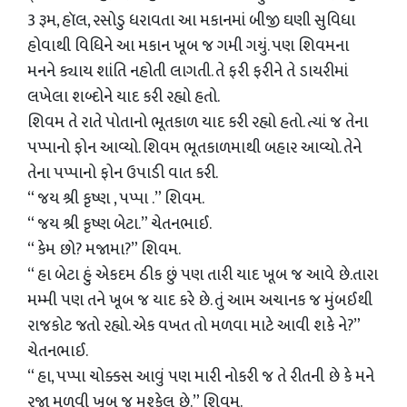
3 રૂમ, હૉલ, રસોડુ ધરાવતા આ મકાનમાં બીજી ઘણી સુવિધા
હોવાથી વિધિને આ મકાન ખૂબ જ ગમી ગયું. પણ શિવમના
મનને ક્યાય શાંતિ નહોતી લાગતી. તે ફરી ફરીને તે ડાયરીમાં
લખેલા શબ્દોને યાદ કરી રહ્યો હતો.
શિવમ તે રાતે પોતાનો ભૂતકાળ યાદ કરી રહ્યો હતો. ત્યાં જ તેના
પપ્પાનો ફોન આવ્યો. શિવમ ભૂતકાળમાથી બહાર આવ્યો. તેને
તેના પપ્પાનો ફોન ઉપાડી વાત કરી.
“ જય શ્રી કૃષ્ણ , પપ્પા .” શિવમ.
“ જય શ્રી કૃષ્ણ બેટા.” ચેતનભાઈ.
“ કેમ છો? મજામા?” શિવમ.
“ હા બેટા હું એકદમ ઠીક છું પણ તારી યાદ ખૂબ જ આવે છે.તારા
મમ્મી પણ તને ખૂબ જ યાદ કરે છે. તું આમ અચાનક જ મુંબઈથી
રાજકોટ જતો રહ્યો. એક વખત તો મળવા માટે આવી શકે ને?”
ચેતનભાઈ.
“ હા, પપ્પા ચોક્કસ આવું પણ મારી નોકરી જ તે રીતની છે કે મને
રજા મળવી ખૂબ જ મુશ્કેલ છે.” શિવમ.