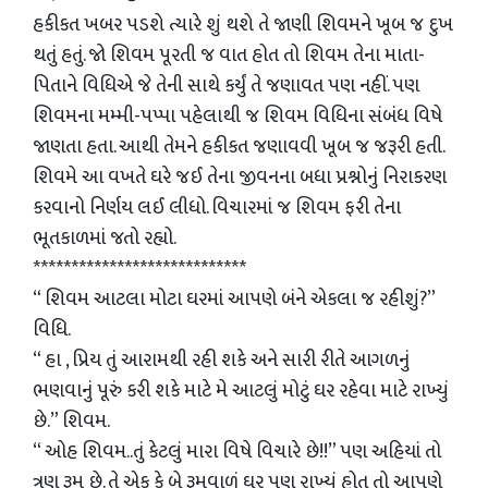
હકીકત ખબર પડશે ત્યારે શું થશે તે જાણી શિવમને ખૂબ જ દુખ
થતું હતું. જો શિવમ પૂરતી જ વાત હોત તો શિવમ તેના માતા-
પિતાને વિધિએ જે તેની સાથે કર્યું તે જણાવત પણ નહીં. પણ
શિવમના મમ્મી-પપ્પા પહેલાથી જ શિવમ વિધિના સંબંધ વિષે
જાણતા હતા. આથી તેમને હકીકત જણાવવી ખૂબ જ જરૂરી હતી.
શિવમે આ વખતે ઘરે જઈ તેના જીવનના બધા પ્રશ્નોનું નિરાકરણ
કરવાનો નિર્ણય લઈ લીધો. વિચારમાં જ શિવમ ફરી તેના
ભૂતકાળમાં જતો રહ્યો.
****************************
“ શિવમ આટલા મોટા ઘરમાં આપણે બંને એકલા જ રહીશું?”
વિધિ.
“ હા , પ્રિય તું આરામથી રહી શકે અને સારી રીતે આગળનું
ભણવાનું પૂરું કરી શકે માટે મે આટલું મોટું ઘર રહેવા માટે રાખ્યું
છે.” શિવમ.
“ ઓહ શિવમ..તું કેટલું મારા વિષે વિચારે છે!!” પણ અહિયાં તો
ત્રણ રૂમ છે. તે એક કે બે રૂમવાળું ઘર પણ રાખ્યું હોત તો આપણે