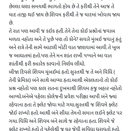
છેલ્લા ઘણા સમયથી ભાગતો હોય છે તે ફરીથી તેને આજ તે
યાદ તાજી થઈ જાય છે.શિવમ ફરીથી તે જ યાદમાં ખોવાય જાય
છે.
તે રાત પણ આવી જ કઈક હતી. તેને તેના કોઈ પ્રશ્નોનાં જવાબ
મળતા નહોતા અને તે પૂછે પણ તો કોને? સવારે મુંબઈ જવાનું હતું
અને રાત્રે તેની સામે આટલી મોટી વાત જાણવામાં આવી. તે ખૂબ
જ આઘાતમાં હતો.પણ તેને મન શાંત રાખી પપ્પાને આ વાત
શાંતીથી ફરી ક્યારેક કરવાનો નિર્ણય લીધો.
બીજા દિવસે શિવમ મૂંબઈમાં હતો. સુરતથી જ તે અને વિધિ (
તેની પ્રેમિકા) બંને સાથે આવ્યા હતા.આથી એકલતાનો તો કોઈ
પ્રશ્ન નહોતો પણ કાલ રાતના દુખમાથી શિવમ હજુ બહાર નહોતો
આવ્યો.બંનેએ પહેલા કોલેજની પ્રવેશ પરીક્ષા આપી બંને જ્યાં
રહેવાના હતા તે ફ્લેટ જોવા માટે ગયા.સુરતથી જ શિવમે ફ્લેટ
જોઈ રાખ્યો હતો. આથી બંને સીધા તેમનો સમાન લઈને ફ્લેટ પર
ગયા. વિધિ અને શિવમ બંને સાથે જ રહેવાના હતા. શિવમે જે
ફ્લેટ રાખ્યો હતો તે પહેલેથી જ ઘર જેવી સુવિધા ધરાવતો હતો.