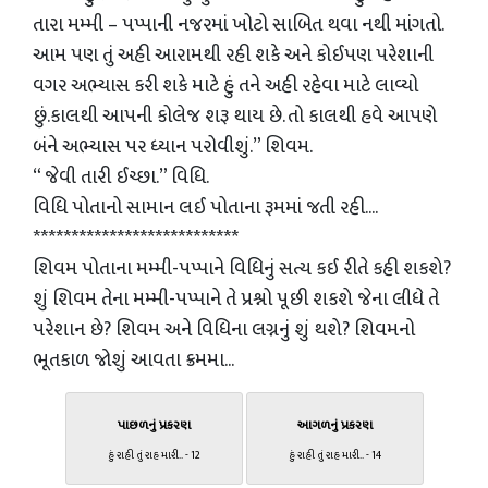
તારા મમ્મી – પપ્પાની નજરમાં ખોટો સાબિત થવા નથી માંગતો.
આમ પણ તું અહી આરામથી રહી શકે અને કોઈપણ પરેશાની
વગર અભ્યાસ કરી શકે માટે હું તને અહી રહેવા માટે લાવ્યો
છું.કાલથી આપની કોલેજ શરૂ થાય છે. તો કાલથી હવે આપણે
બંને અભ્યાસ પર ધ્યાન પરોવીશું.” શિવમ.
“ જેવી તારી ઈચ્છા.” વિધિ.
વિધિ પોતાનો સામાન લઈ પોતાના રૂમમાં જતી રહી....
***************************
શિવમ પોતાના મમ્મી-પપ્પાને વિધિનું સત્ય કઈ રીતે કહી શકશે?
શું શિવમ તેના મમ્મી-પપ્પાને તે પ્રશ્નો પૂછી શકશે જેના લીધે તે
પરેશાન છે? શિવમ અને વિધિના લગ્નનું શું થશે? શિવમનો
ભૂતકાળ જોશું આવતા ક્રમમા...
પાછળનું પ્રકરણ
આગળનું પ્રકરણ
હું રાહી તું રાહ મારી.. - 12
હું રાહી તું રાહ મારી.. - 14