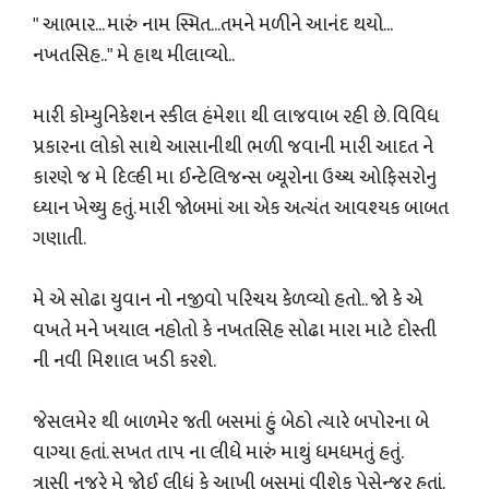
" આભાર... મારું નામ સ્મિત...તમને મળીને આનંદ થયો...
નખતસિહ.." મે હાથ મીલાવ્યો..
મારી કોમ્યુનિકેશન સ્કીલ હંમેશા થી લાજવાબ રહી છે. વિવિધ
પ્રકારના લોકો સાથે આસાનીથી ભળી જવાની મારી આદત ને
કારણે જ મે દિલ્હી મા ઈન્ટેલિજન્સ બ્યૂરોના ઉચ્ચ ઓફિસરોનુ
ધ્યાન ખેચ્યુ હતું. મારી જોબમાં આ એક અત્યંત આવશ્યક બાબત
ગણાતી.
મે એ સોઢા યુવાન નો નજીવો પરિચય કેળવ્યો હતો.. જો કે એ
વખતે મને ખયાલ નહોતો કે નખતસિહ સોઢા મારા માટે દોસ્તી
ની નવી મિશાલ ખડી કરશે.
જેસલમેર થી બાળમેર જતી બસમાં હું બેઠો ત્યારે બપોરના બે
વાગ્યા હતાં. સખત તાપ ના લીધે મારું માથું ધમધમતું હતું.
ત્રાસી નજરે મે જોઈ લીધું કે આખી બસમાં વીશેક પેસેન્જર હતાં.