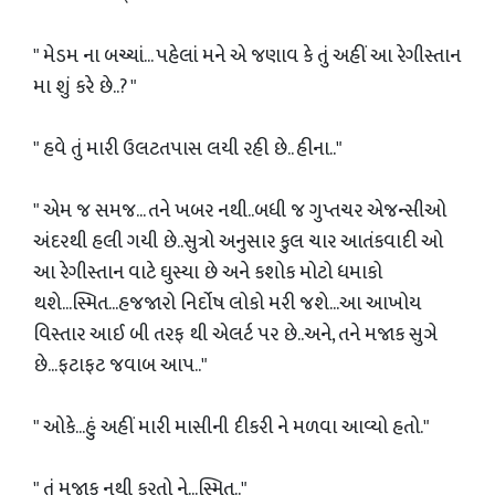
" મેડમ ના બચ્ચાં... પહેલાં મને એ જણાવ કે તું અહીં આ રેગીસ્તાન
મા શું કરે છે..? "
" હવે તું મારી ઉલટતપાસ લયી રહી છે.. હીના.."
" એમ જ સમજ... તને ખબર નથી..બધી જ ગુપ્તચર એજન્સીઓ
અંદરથી હલી ગયી છે..સુત્રો અનુસાર કુલ ચાર આતંકવાદી ઓ
આ રેગીસ્તાન વાટે ઘુસ્યા છે અને કશોક મોટો ધમાકો
થશે...સ્મિત...હજજારો નિર્દોષ લોકો મરી જશે...આ આખોય
વિસ્તાર આઈ બી તરફ થી એલર્ટ પર છે..અને, તને મજાક સુઞે
છે...ફટાફટ જવાબ આપ.."
" ઓકે...હું અહીં મારી માસીની દીકરી ને મળવા આવ્યો હતો."
" તું મજાક નથી કરતો ને...સ્મિત.."