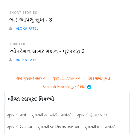
SHORT STORIES
ભાડે આપેલું સુખ - 3
ALOKA PATEL
THRILLER
ઓપરેશન સાગર મંથન - પ્રકરણ 3
RUPEN PATEL
શ્રેષ્ઠ ગુજરાતી વાર્તાઓ
|
ગુજરાતી નવલકથાઓ
|
પ્રેમ કથાઓ પુસ્તકો
|
Shailesh Panchal પુસ્તકો PDF
બીજા રસપ્રદ વિકલ્પો
ગુજરાતી વાર્તા
ગુજરાતી આધ્યાત્મિક વાર્તાઓ
ગુજરાતી ફિક્શન વાર્તા
ગુજરાતી પ્રેરક કથા
ગુજરાતી ક્લાસિક નવલકથાઓ
ગુજરાતી બાળ વાર્તાઓ