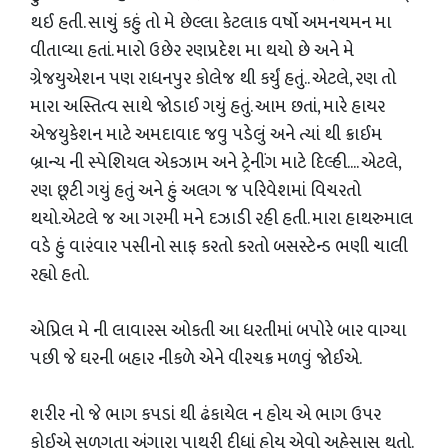
થઈ હતી. સાચું કહું તો મે છેલ્લા કેટલાક વર્ષો અમનચમન મા
વીતાવ્યા હતાં. મારો ઉછેર રણપ્રદેશ મા થયો છે અને મે
ગ્રેજયુએશન પણ રાધનપુર કોલેજ થી કર્યું હતું.. એટલે, રણ તો
મારા અસ્તિત્વ સાથે જોડાઈ ગયું હતું. આમ છતાં, મારે હાયર
એજયુકેશન માટે અમદાવાદ જવુ પડેલું અને ત્યાં થી ક્રાઈમ
બ્રાન્ચ ની સ્પેશિયલ એકઝામ અને ટ્રેનીંગ માટે દિલ્હી.... એટલે,
રણ છૂટી ગયું હતું અને હું અલગ જ પરિવેશમાં વિચરતો
થયો.એટલે જ આ ગરમી મને દઝાડી રહી હતી. મારા હાથરુમાલ
વડે હું વારંવાર પસીનો સાફ કરતો કરતો બસસ્ટેન્ડ ભણી ચાલી
રહ્યો હતો.
એપ્રિલ મે ની લાવારસ ઓકતી આ ધરતીમાં બપોરે બાર વાગ્યા
પછી જે ઘરની બહાર નીકળે એને વીરચક્ર મળવું જોઈએ.
શરીર નો જે ભાગ કપડાં થી ઢંકાયેલ ન હોય એ ભાગ ઉપર
કોઈએ સળગતા અંગારા પાથરી દીધાં હોય એવો અહેસાસ થતો.