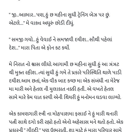
" જી...આભાર... પણ, હું છ મહીના સુધી ટ્રેનિંગ બેઝ પર છું.
એટલે...." મે વાક્ય અધુરું છોડી દીધું.
" સમજી ગયો... હું વેવાઈ ને સમજાવી દયીશ... સૌથી પહેલાં
દેશ..." મારા પિતા એ ફોન કટ કર્યો.
મે નિરાત નો શ્વાસ લીધો. આગામી છ મહીના સુધી હું આ ઞંઞટ
થી મુક્ત રહીશ.. ત્યાં સુધી હું ગમે તે પ્રકારે પરિસ્થિતિ થાળે પાડી
દયીશ.આમ છતાં, એક વીક બાદ કચ્છ મા એક સંબંધી ના મેરેજ
મા મારી અને હેતલ ની મુલાકાત નક્કી હતી.. એ વખતે હેતલ
સામે મારે કેમ વાત કરવી એની થિયરી હું મનોમન ઘડવા લાગ્યો.
એક કામણગારી સ્ત્રી ના મોહપાશમા ફસાઈ ને હું મારી થનારી
પત્ની સાથે દગો કરી રહ્યો હતો એનો અહેસાસ મને થતો હતો.. એક
પ્રકારની " ગીલ્ટી " પણ ઉભરાતી.. શા માટે હું મારા પરિવાર સામે