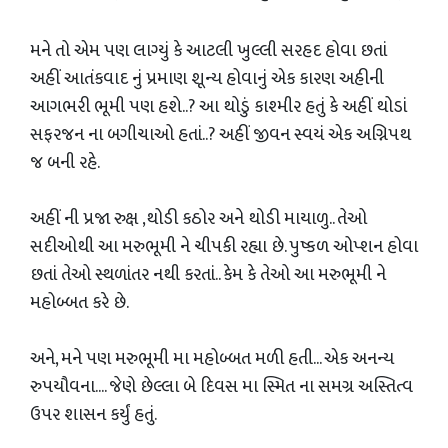
મને તો એમ પણ લાગ્યું કે આટલી ખુલ્લી સરહદ હોવા છતાં
અહીં આતંકવાદ નું પ્રમાણ શૂન્ય હોવાનું એક કારણ અહીની
આગભરી ભૂમી પણ હશે..? આ થોડું કાશ્મીર હતું કે અહીં થોડાં
સફરજન ના બગીચાઓ હતાં..? અહીં જીવન સ્વયં એક અગ્નિપથ
જ બની રહે.
અહીં ની પ્રજા રુક્ષ ,થોડી કઠોર અને થોડી માયાળુ.. તેઓ
સદીઓથી આ મરુભૂમી ને ચીપકી રહ્યા છે. પુષ્કળ ઓપ્શન હોવા
છતાં તેઓ સ્થળાંતર નથી કરતાં.. કેમ કે તેઓ આ મરુભૂમી ને
મહોબ્બત કરે છે.
અને, મને પણ મરુભૂમી મા મહોબ્બત મળી હતી... એક અનન્ય
રુપયૌવના.... જેણે છેલ્લા બે દિવસ મા સ્મિત ના સમગ્ર અસ્તિત્વ
ઉપર શાસન કર્યું હતું.