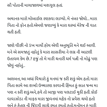
સૌ પોતાની માયાજાળમાં મશગૂલ હતાં.
અચાનક મારો મોબાઈલ રણકવા લાગ્યો.. મે નંબર જોયો.... મારા
પિતા નો ફોન હતો.એમણે જણાવ્યું કે મારા ઘરમાં મેરેજ ની વાત
થતી હતી.
જાણે વીછી નો ડંખ માર્યો હોય એવી અનુભૂતિ મને થઈ આવી.
મને એ સમજાતું નહોતું કે મારા સાસરીયા ને લગ્ન ની આટલી
ઉતાવળ કેમ છે..? હજું તો મે મારી થનારી ધર્મ પત્ની નો મોઢું પણ
જોયું નહોતું...
અલબત્ત, આ બધાં વિચારો હું મનમાં જ કરી શકું એમ હતો. મારા
પિતા સામે આ શબ્દો ઉચ્ચારણ કરવાની હિંમત હું સાત જન્મ મા
પણ ન કરી શકું.અને, હવે તો બાજી પણ પલટાઈ ચુકી હતી. કોઈ
વાવાઝોડા ની માફક મારા જીવનમાં મહેક નો પ્રવેશ થયો હતો
અને હું હેતલ ની જિંદગી સાથે રમત રમતો હતો.મનોમન હું મારી