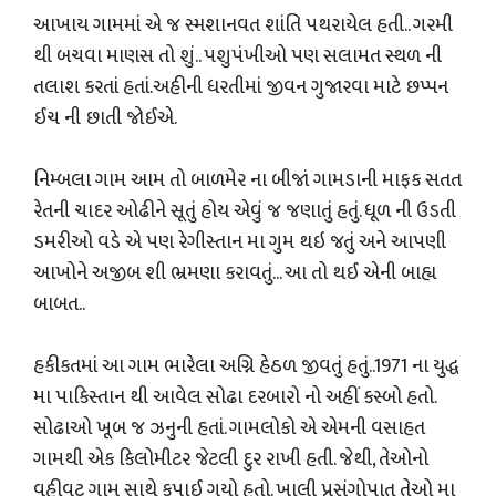
આખાય ગામમાં એ જ સ્મશાનવત શાંતિ પથરાયેલ હતી.. ગરમી
થી બચવા માણસ તો શું.. પશુપંખીઓ પણ સલામત સ્થળ ની
તલાશ કરતાં હતાં.અહીની ધરતીમાં જીવન ગુજારવા માટે છપ્પન
ઈચ ની છાતી જોઈએ.
નિમ્બલા ગામ આમ તો બાળમેર ના બીજાં ગામડાની માફક સતત
રેતની ચાદર ઓઢીને સૂતું હોય એવું જ જણાતું હતું. ધૂળ ની ઉડતી
ડમરીઓ વડે એ પણ રેગીસ્તાન મા ગુમ થઇ જતું અને આપણી
આખોને અજીબ શી ભ્રમણા કરાવતું... આ તો થઈ એની બાહ્ય
બાબત..
હકીકતમાં આ ગામ ભારેલા અગ્નિ હેઠળ જીવતું હતું..1971 ના યુદ્ધ
મા પાકિસ્તાન થી આવેલ સોઢા દરબારો નો અહીં કસ્બો હતો.
સોઢાઓ ખૂબ જ ઝનુની હતાં. ગામલોકો એ એમની વસાહત
ગામથી એક કિલોમીટર જેટલી દુર રાખી હતી. જેથી, તેઓનો
વહીવટ ગામ સાથે કપાઈ ગયો હતો. ખાલી પ્રસંગોપાત તેઓ મા