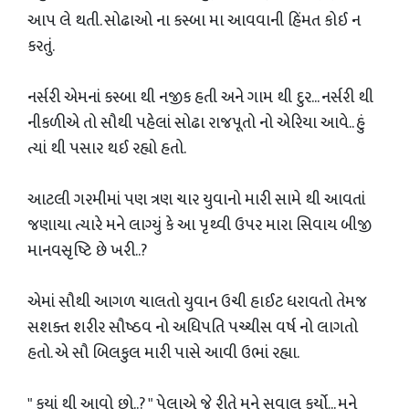
આપ લે થતી. સોઢાઓ ના કસ્બા મા આવવાની હિંમત કોઈ ન
કરતું.
નર્સરી એમનાં કસ્બા થી નજીક હતી અને ગામ થી દુર... નર્સરી થી
નીકળીએ તો સૌથી પહેલાં સોઢા રાજપૂતો નો એરિયા આવે.. હું
ત્યાં થી પસાર થઈ રહ્યો હતો.
આટલી ગરમીમાં પણ ત્રણ ચાર યુવાનો મારી સામે થી આવતાં
જણાયા ત્યારે મને લાગ્યું કે આ પૃથ્વી ઉપર મારા સિવાય બીજી
માનવસૃષ્ટિ છે ખરી..?
એમાં સૌથી આગળ ચાલતો યુવાન ઉચી હાઈટ ધરાવતો તેમજ
સશક્ત શરીર સૌષ્ઠવ નો અધિપતિ પચ્ચીસ વર્ષ નો લાગતો
હતો. એ સૌ બિલકુલ મારી પાસે આવી ઉભાં રહ્યા.
" કયાં થી આવો છો..? " પેલાએ જે રીતે મને સવાલ કર્યો... મને