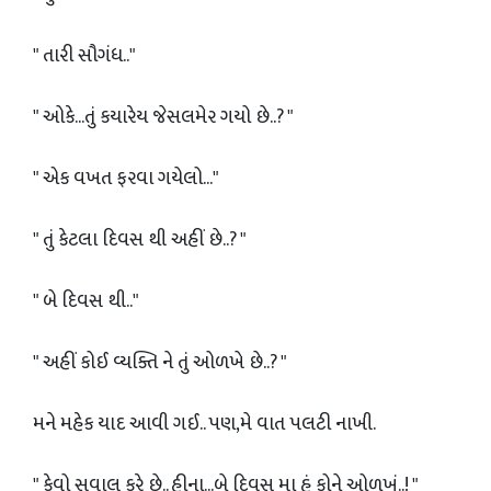
" તારી સૌગંધ.."
" ઓકે...તું કયારેય જેસલમેર ગયો છે..? "
" એક વખત ફરવા ગયેલો..."
" તું કેટલા દિવસ થી અહીં છે..? "
" બે દિવસ થી.."
" અહીં કોઈ વ્યક્તિ ને તું ઓળખે છે..? "
મને મહેક યાદ આવી ગઈ.. પણ,મે વાત પલટી નાખી.
" કેવો સવાલ કરે છે.. હીના...બે દિવસ મા હું કોને ઓળખું..! "