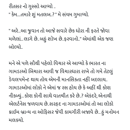
રીતસર નો ગુસ્સો આવ્યો ..
" કેમ....તમારે શું મતલબ..? " મે સંયમ ગુમાવ્યો.
" અરે...આ જુવાન તો આજે સવારે છેક ધોરા ની ફરતે જોવા
મળેલાં... લાગે છે.. બહું શોખ છે..ફરવાનો.." એમાંથી એક જણ
બોલ્યો..
મને એ પળે સૌથી પહેલો વિચાર એ આવ્યો કે ભારત ના
ગામડાઓ બિચારા આવી જ વિચારધારા રાખે તો ગમે તેટલું
ડેવલપમેન્ટ થાય તોય એમની માનસિકતા નહીં બદલાય..
ગામડાઓમાં લોકો ને એમાં જ રસ હોય છે કે અહીં થી કોણ
નીકળ્યું... કોણ કોની સાથે વાતચીત કરે છે..? એકંદરે, એનાથી
એલર્ટનેસ જળવાય છે..સરહદ ના ગામડાઓમાં તો આ લોકો
ક્રાઈમ બ્રાન્ચ ના ઓફિસર જેવી કામગીરી બજાવે છે... હું મનોમન
મલકયો.