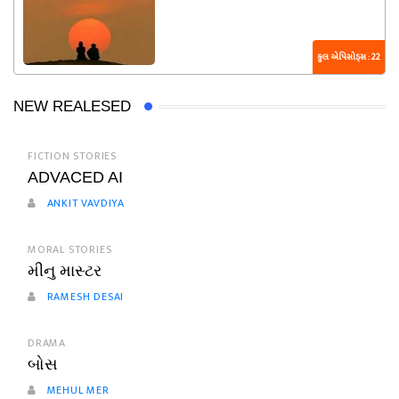
કુલ એપિસોડ્સ : 22
NEW REALESED
FICTION STORIES
ADVACED AI
ANKIT VAVDIYA
MORAL STORIES
મીનુ માસ્ટર
RAMESH DESAI
DRAMA
બોસ
MEHUL MER