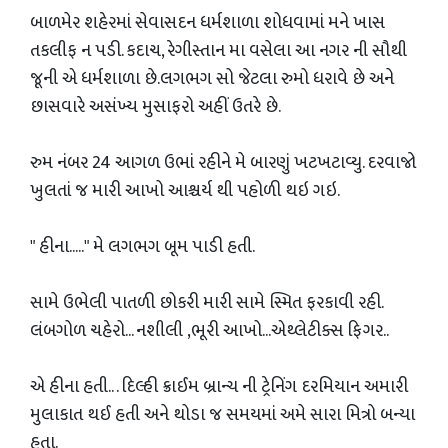
બાળમેર શહેરમાં સેવાસદન ધર્મશાળા શોધવામાં મને ખાસ
તકલીફ ન પડી. કદાચ, રેગીસ્તાન મા વસેલા આ નગર ની સૌથી
જૂની એ ધર્મશાળા છે.લગભગ સો જેટલા રુમો ધરાવે છે અને
છાસવારે અસંખ્ય મુસાફરો અહીં ઉતરે છે.
રુમ નંબર 24 આગળ ઉભાં રહીને મે બારણું ખટખટાવ્યુ. દરવાજો
ખુલતાં જ મારી આખો આશ્ચર્ય થી પહોળી થઇ ગઇ.
" હીના....." મે લગભગ બૂમ પાડી હતી.
સામે ઉભેલી પાતળી છોકરી મારી સામે સ્મિત ફરકાવી રહી.
લંબગોળ ચહેરો... નશીલી ,ભૂરી આખો...એથ્લેટીક્સ ફિગર..
એ હીના હતી.. . દિલ્હી ક્રાઈમ બ્રાન્ચ ની ટ્રેનિંગ દરમિયાન અમારી
મુલાકાત થઈ હતી અને થોડા જ સમયમાં અમે સારા મિત્રો બન્યા
હતા.