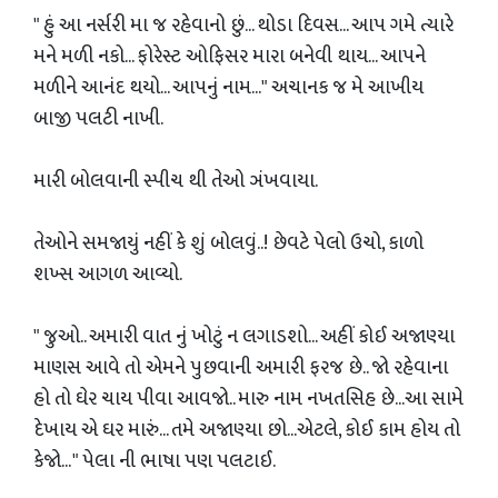
" હું આ નર્સરી મા જ રહેવાનો છું... થોડા દિવસ... આપ ગમે ત્યારે
મને મળી નકો... ફોરેસ્ટ ઓફિસર મારા બનેવી થાય... આપને
મળીને આનંદ થયો... આપનું નામ..." અચાનક જ મે આખીય
બાજી પલટી નાખી.
મારી બોલવાની સ્પીચ થી તેઓ ઞંખવાયા.
તેઓને સમજાયું નહીં કે શું બોલવું..! છેવટે પેલો ઉચો, કાળો
શખ્સ આગળ આવ્યો.
" જુઓ.. અમારી વાત નું ખોટું ન લગાડશો... અહીં કોઈ અજાણ્યા
માણસ આવે તો એમને પુછવાની અમારી ફરજ છે.. જો રહેવાના
હો તો ઘેર ચાય પીવા આવજો.. મારુ નામ નખતસિહ છે...આ સામે
દેખાય એ ઘર મારું... તમે અજાણ્યા છો...એટલે, કોઈ કામ હોય તો
કેજો... " પેલા ની ભાષા પણ પલટાઈ.