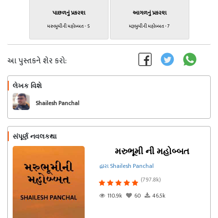
પાછળનું પ્રકરણ
આગળનું પ્રકરણ
મરુભૂમીની મહોબ્બત - 5
મરૂભુમીની મહોબ્બત - 7
આ પુસ્તકને શેર કરો:
લેખક વિશે
અનુસરો
Shailesh Panchal
સંપૂર્ણ નવલકથા
મરુભૂમી ની મહોબ્બત
દ્વારા Shailesh Panchal
(797.8k)
110.9k
60
46.5k