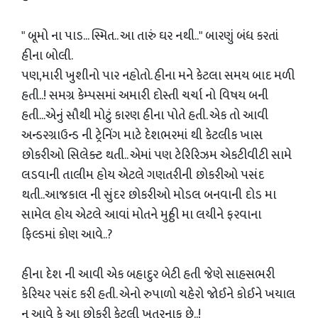
" બૂમો ના પાડ... સ્મિત.. આ તારું ઘર નથી.." બારણું બંધ કરતાં
હીના બોલી.
પણ,મારી ખુશીનો પાર નહોતો. હીના મને કેટલા સમય બાદ મળી
હતી..! સમગ્ર કેમ્પસમાં અમારી દોસ્તી ચર્ચા નો વિષય બની
હતી...એનું સૌથી મોટું કારણ હીના પોતે હતી. એક તો આવી
અન્ડરગ્રાઉન્ડ ની ટ્રેનિંગ માટે દેશભરમાં થી કેટલીક ખાસ
છોકરીઓ સિલેક્ટ થતી.. એમાં પણ ટેરિરિઝમ એકટીવીટી સામે
લડવાની તાલીમ હોય એટલે ગણતરીની છોકરીઓ પસંદ
થતી..આજકાલ ની સુંદર છોકરીઓ મોડલ બનવાની દોડ મા
સામેલ હોય એટલે આવાં મોતને મુઠ્ઠી મા લયીને ફરવાના
ફિલ્ડમાં કોણ આવે..?
હીના દેશ ની આવી એક બહાદુર બેટી હતી જેણે સાહસભરી
કેરિયર પસંદ કરી હતી. એનો રુપાળો ચહેરો જોઈને કોઈને ખયાલ
ન આવે કે આ છોકરી કેટલી ખતરનાક છે..!