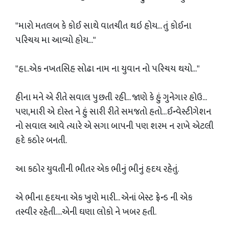
"મારો મતલબ કે કોઈ સાથે વાતચીત થઇ હોય... તું કોઈના
પરિચય મા આવ્યો હોય..."
"હા..એક નખતસિહ સોઢા નામ ના યુવાન નો પરિચય થયો..."
હીના મને એ રીતે સવાલ પુછતી રહી... જાણે કે હું ગુનેગાર હોઉ...
પણ,મારી એ દોસ્ત ને હું સારી રીતે સમજતો હતો...ઈન્વેસ્ટીગેશન
નો સવાલ આવે ત્યારે એ સગા બાપની પણ શરમ ન રાખે એટલી
હદે કઠોર બનતી.
આ કઠોર યુવતીની ભીતર એક ભીનું ભીનું હદય રહેતું.
એ ભીના હદયના એક ખુણે મારી... એનાં બેસ્ટ ફ્રેન્ડ ની એક
તસ્વીર રહેતી....એની ઘણા લોકો ને ખબર હતી.