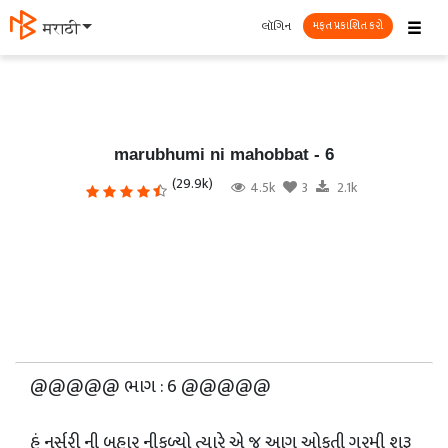
☰
લૉગિન
தமிழ்
મફત પ્રકાશિત કરો
marubhumi ni mahobbat - 6
(29.9k)
4.5k
3
2.1k
@@@@@ ભાગ : 6 @@@@@
હું નર્સરી ની બહાર નીકળ્યો ત્યારે એ જ આગ ઓકતી ગરમી શરૂ