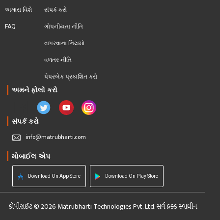
અમારા વિશે
સંપર્ક કરો
FAQ
ગોપનીયતા નીતિ
વાપરવાના નિયમો 
વળતર નીતિ
પેપરબેક પ્રકાશિત કરો
અમને ફોલો કરો
સંપર્ક કરો
info@matrubharti.com
મોબાઈલ એપ
Download On App Store
Download On Play Store
કોપીરાઈટ © 2026 Matrubharti Technologies Pvt. Ltd. સર્વ હક્ક સ્વાધીન