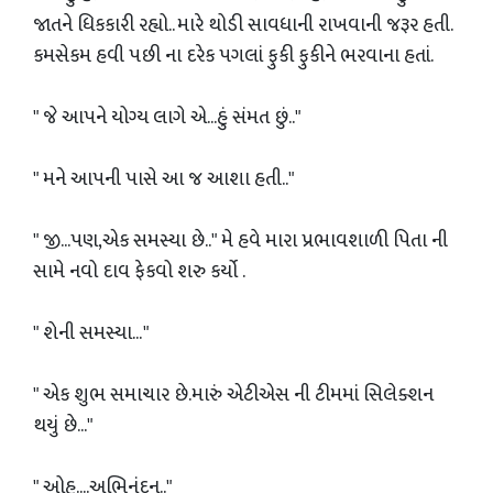
જાતને ધિકકારી રહ્યો.. મારે થોડી સાવધાની રાખવાની જરૂર હતી.
કમસેકમ હવી પછી ના દરેક પગલાં ફુકી ફુકીને ભરવાના હતાં.
" જે આપને યોગ્ય લાગે એ...હું સંમત છું.."
" મને આપની પાસે આ જ આશા હતી.."
" જી...પણ,એક સમસ્યા છે.." મે હવે મારા પ્રભાવશાળી પિતા ની
સામે નવો દાવ ફેકવો શરુ કર્યો .
" શેની સમસ્યા... "
" એક શુભ સમાચાર છે.મારું એટીએસ ની ટીમમાં સિલેક્શન
થયું છે..."
" ઓહ....અભિનંદન.."