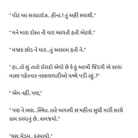
" વોટ આ સરપ્રાઈઝ... હીના..! તું અહીં કયાથી.."
" મને મારા દોસ્ત ની યાદ આવતી હતી એટલે.."
" મજાક છોડ ને યાર....તું આસામ હતી ને.."
" હા...તો શું તારો ઈરાદો એવો છે કે હું આખી જિંદગી એ કાળા
માસ્ક પહેરનાર નકસલવાદીઓ વચ્ચે પડી રહું..?"
" એમ નહીં.. પણ,"
" પણ ને બણ....સ્મિત.. તારે અગામી છ મહીના સુધી મારી સાથે
કામ કરવાનું છે... સમજયો.."
"યસ..મેડમ... ફરમાવો.."