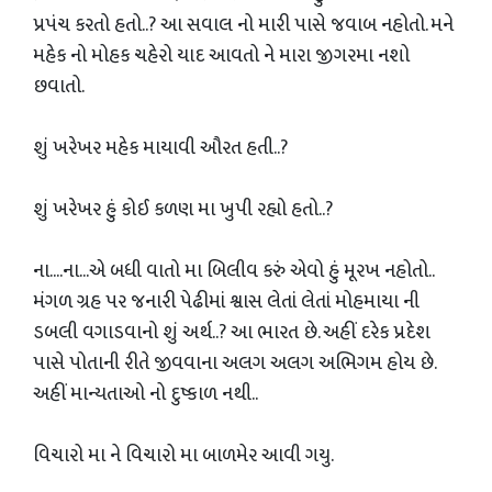
પ્રપંચ કરતો હતો..? આ સવાલ નો મારી પાસે જવાબ નહોતો. મને
મહેક નો મોહક ચહેરો યાદ આવતો ને મારા જીગરમા નશો
છવાતો.
શું ખરેખર મહેક માયાવી ઔરત હતી..?
શું ખરેખર હું કોઈ કળણ મા ખુપી રહ્યો હતો..?
ના....ના...એ બધી વાતો મા બિલીવ કરું એવો હું મૂરખ નહોતો..
મંગળ ગ્રહ પર જનારી પેઢીમાં શ્વાસ લેતાં લેતાં મોહમાયા ની
ડબલી વગાડવાનો શું અર્થ..? આ ભારત છે. અહીં દરેક પ્રદેશ
પાસે પોતાની રીતે જીવવાના અલગ અલગ અભિગમ હોય છે.
અહીં માન્યતાઓ નો દુષ્કાળ નથી..
વિચારો મા ને વિચારો મા બાળમેર આવી ગયુ.