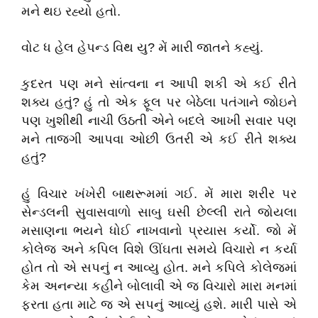
મને થઇ રહ્યો હતો.
વોટ ધ હેલ હેપન્ડ વિથ યુ? મેં મારી જાતને કહ્યું.
કુદરત પણ મને સાંત્વના ન આપી શકી એ કઈ રીતે
શક્ય હતું? હું તો એક ફૂલ પર બેઠેલા પતંગાને જોઇને
પણ ખુશીથી નાચી ઉઠતી એને બદલે આખી સવાર પણ
મને તાજગી આપવા ઓછી ઉતરી એ કઈ રીતે શક્ય
હતું?
હું વિચાર ખંખેરી બાથરૂમમાં ગઈ. મેં મારા શરીર પર
સેન્ડલની સુવાસવાળો સાબુ ઘસી છેલ્લી રાતે જોયલા
મસાણના ભયને ધોઈ નાખવાનો પ્રયાસ કર્યો. જો મેં
કોલેજ અને કપિલ વિશે ઊંઘતા સમયે વિચારો ન કર્યા
હોત તો એ સપનું ન આવ્યુ હોત. મને કપિલે કોલેજમાં
કેમ અનન્યા કહીને બોલાવી એ જ વિચારો મારા મનમાં
ફરતા હતા માટે જ એ સપનું આવ્યું હશે. મારી પાસે એ