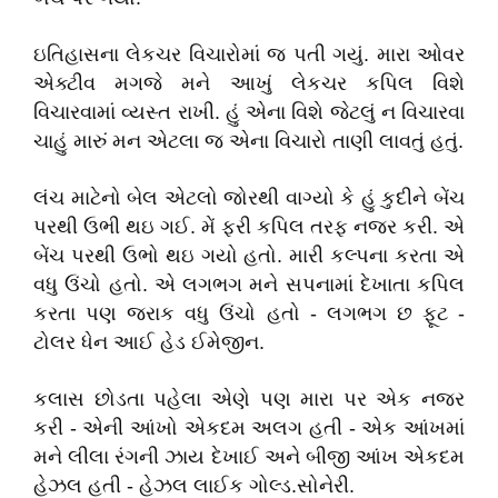
ઇતિહાસના લેકચર વિચારોમાં જ પતી ગયું. મારા ઓવર
એક્ટીવ મગજે મને આખું લેકચર કપિલ વિશે
વિચારવામાં વ્યસ્ત રાખી. હું એના વિશે જેટલું ન વિચારવા
ચાહું મારું મન એટલા જ એના વિચારો તાણી લાવતું હતું.
લંચ માટેનો બેલ એટલો જોરથી વાગ્યો કે હું કુદીને બેંચ
પરથી ઉભી થઇ ગઈ. મેં ફરી કપિલ તરફ નજર કરી. એ
બેંચ પરથી ઉભો થઇ ગયો હતો. મારી કલ્પના કરતા એ
વધુ ઉંચો હતો. એ લગભગ મને સપનામાં દેખાતા કપિલ
કરતા પણ જરાક વધુ ઉંચો હતો - લગભગ છ ફૂટ -
ટોલર ધેન આઈ હેડ ઈમેજીન.
કલાસ છોડતા પહેલા એણે પણ મારા પર એક નજર
કરી - એની આંખો એકદમ અલગ હતી - એક આંખમાં
મને લીલા રંગની ઝાય દેખાઈ અને બીજી આંખ એકદમ
હેઝલ હતી - હેઝલ લાઈક ગોલ્ડ.સોનેરી.