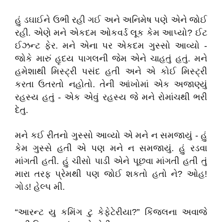
હું ડઘાઈને ઉભી રહી ગઈ અને અનિમેષ પણે એને જોઈ
રહી. એણે મને એકદમ ઓકવર્ડ લૂક કેમ આપ્યો? ઈટ
ઈઝન્ટ ફેર. મને એના પર એકદમ ગુસ્સો આવ્યો -
જોકે મારું હૃદય પાગલની જેમ એને ચાહતું હતું. મને
હમેશાથી મિસ્ટ્રી પસંદ હતી અને એ કોઈ મિસ્ટ્રી
કરતા ઉતરતો નહોતો. તેની આંખોમાં એક અજાણ્યું
રહસ્ય હતું - એક એવું રહસ્ય જે મને રોમાંચથી ભરી
દેતુ.
મને કઈ રીતનો ગુસ્સો આવ્યો એ મને ન સમજાયું - હું
કેમ ગુસ્સે હતી એ પણ મને ન સમજાયું. હું રડવા
માંગતી હતી. હું ચીસો પાડી એને પૂછવા માંગતી હતી તું
મારા તરફ પ્રેમથી પણ જોઈ શકતો હતો ને? ઓહ!
ગોડ! હેલ્પ મી.
“આરન્ટ યુ કમિંગ ટુ કેફેટેરીયા?” કિંજલના અવાજે