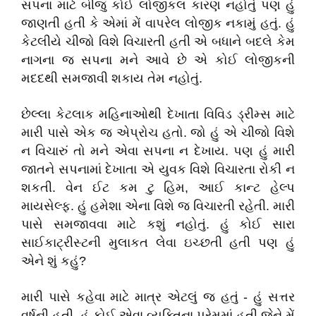
સપના માટે બીજું કોઈ લોજીકલ કારણ નહોતું પણ હું
જાણતી હતી કે એમાં મેં વાપરેલ લોજીક નકામું હતું. હું
કેટલીયે ચીજો વિશે વિચારતી હતી એ બધાને બદલે કેમ
નાગના જ સપના મને આવે છે એ કોઈ લોજીકની
મદદથી સમજાવી શકાય તેમ નહોતું.
છેલ્લા કેટલાક મહિનાઓથી દેખાતા વિવિડ ડ્રીમ્સ માટે
મારી પાસે એક જ એપ્રોચ હતો. જો હું એ ચીજો વિશે
ન વિચારું તો મને એવા સપના ન દેખાય. પણ હું મારી
જાતને સપનામાં દેખાતા એ યુવક વિશે વિચારતા રોકી ન
શકતી. વેન ઈટ કમ ટુ હિમ, આઈ કાન્ટ હેલ્પ
માયસેલ્ફ. હું હમેશા એના વિશે જ વિચારતી રહેતી. મારી
પાસે સમજાવવા માટે કશું નહોતું. હું કોઈ સારા
સાઈકાટ્રીસ્ટની મુલાકત લેવા ઇચ્છતી હતી પણ હું
એને શું કહું?
મારી પાસે કહેવા માટે માત્ર એટલું જ હતું - હું સત્તર
વર્ષની હતી, હું કોઈ એવા વ્યક્તિના પ્રેમમાં હતી જેને મેં