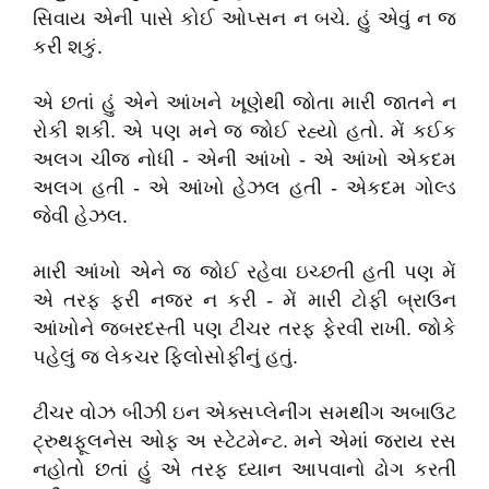
સિવાય એની પાસે કોઈ ઓપ્સન ન બચે. હું એવું ન જ
કરી શકું.
એ છતાં હું એને આંખને ખૂણેથી જોતા મારી જાતને ન
રોકી શકી. એ પણ મને જ જોઈ રહ્યો હતો. મેં કઈક
અલગ ચીજ નોધી - એની આંખો - એ આંખો એકદમ
અલગ હતી - એ આંખો હેઝલ હતી - એકદમ ગોલ્ડ
જેવી હેઝલ.
મારી આંખો એને જ જોઈ રહેવા ઇચ્છતી હતી પણ મેં
એ તરફ ફરી નજર ન કરી - મેં મારી ટોફી બ્રાઉન
આંખોને જબરદસ્તી પણ ટીચર તરફ ફેરવી રાખી. જોકે
પહેલું જ લેકચર ફિલોસોફીનું હતું.
ટીચર વોઝ બીઝી ઇન એક્સપ્લેનીંગ સમથીંગ અબાઉટ
ટ્રુથફૂલનેસ ઓફ અ સ્ટેટમેન્ટ. મને એમાં જરાય રસ
નહોતો છતાં હું એ તરફ ધ્યાન આપવાનો ઢોગ કરતી