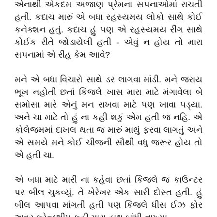
એનાથી એકદમ અજાણ પ્રેમના સપનાઓમાં રાચતી
હતી. કદાચ મારું એ બધા રહસ્યમય લોકો સાથે કોઈ
કનેક્શન હતું. કદાચ હું પણ એ રહસ્યમય રીંગ સાથે
કોઈક રીતે જોડાયેલી હતી - એવું ન હોય તો મારા
સપનામાં એ રીંહ કેમ આવે?
મને એ બધા વિચારો સાથે ડર લાગવા માંડી. મને જરાય
ભૂખ નહોતી છતાં કિંજલે ખાસ મારા માટે મંગાવેલા બે
સમોસા મારે એનું મન રાખવા માટે પણ ખાવા પડ્યા.
અને ચા માટે તો હું ના કહી શકું એમ હતી જ નહિ. એ
કોલેજમમાં દાખલ થતા જ મારું માથું ફરવા લાગતું અને
એ સમયે મને કોઈ ચીજની સૌથી વધુ જરૂર હોય તો
એ હતી ચા.
એ બધા માટે મારી ના કહેવા છતાં કિંજલે જ કાઉન્ટર
પર બીલ ચુકવ્યું. તે ખેરેખર એક સારી દોસ્ત હતી. હું
બીલ આપવા માંગતી હતી પણ કિંજલે ધીસ ઈઝ ફોર