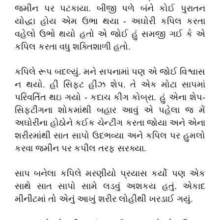
જમીન પર પટકાયા. બીજી પળે બંને કોઈ પુરાતન
યોદ્ધા હોય એમ ઉભા થયા - અઘોરી કપિલ કરતા
વહેલો ઉભો થયો હતો એ જોઈ હું સમજી ગઈ કે એ
કપિલ કરતા વધુ શક્તિશાળી હતો.
કપિલે રૂપ બદલ્યું. મને સપનામાં પણ એ જોઈ વિશ્વાસ
ન થયો. હી સિફ્ટ હીઝ શેપ. તે એક મોટા સાપમાં
પરિવર્તિત થઇ ગયો - કદાચ કીંગ કોબ્રા. હું એના શેપ-
સિફટીંગના શોકમાંથી બહાર આવું એ પહેલા જ મેં
અઘોરીના હોઠોને કઈક ચેન્ટીગ કરતા જોયા અને એના
શરીરમાંથી સાત સાપો ઉદભવ્યા અને કપિલ પર હુમલો
કરવા જમીન પર કપીલ તરફ સરક્યા.
સાપ બનેલા કપિલે મરણીયો પ્રયાસ કર્યો પણ એક
સાથે સાત સાપો સામે લડવું અશકય હતું. એકાદ
મીનીટમાં તો એનું આખું શરીર લોહીથી ખરડાઈ ગયું.