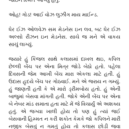
જોઇને સ્મિત આપ્યું હતું.
ઓહ! ગોડ! આઈ વોઝ લુઝીંગ માય માઈન્ડ.
ધેર ઈઝ ઓલવેઝ સમ મેડનેસ ઇન લવ, બટ ધેર ઈઝ
અલ્સો રીઝન ઇન મેડનેસ. સાચે જ મને એ વાકય
સાચું લાગ્યું.
જયારે હું કિંજલ સાથે કલાસમાં દાખલ થઇ, કપિલ
છેલ્લી બેંચ પર એના મિત્ર જોડે બેઠો હતો. પહેલા
દિવસની જેમ આખી બેંચ મારા એકલા માટે હતી. હું
ઉદાસ હૃદયે બેંચ પર ગોઠવાઈ. મને એ જરાય ન ગમ્યું.
હું જાણતી હતી કે એ મારો ડ્રીમબોય હતો. હું એની
બાજુમાં બેસવા માંગતી હતી. જોકે એની બેંચ પર એના
બે નેબર માંડ સમાતા હતા માટે મેં જે વિચાર્યું એ અશક્ય
હતું. એ જગ્યા ખાલી હોય તો પણ હું ત્યાં જઈ
બેસવાની હિમ્મત ન કરી શકોત કેમકે જો કપિલને મારી
નજીક બેસવું ન ગમતું હોય તો કલાસ છોડી જવા