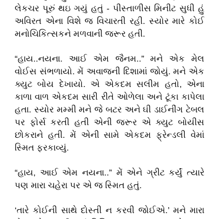
લેકચર પૂરું થઇ ગયું હતું - પીસ્તાળીસ મિનીટ સુધી હું
અવિરત એના વિશે જ વિચારતી રહી. સ્યોર મારે કોઈ
મનોચિકિત્સકને મળવાની જરૂર હતી.
“હાય..નયના. આઈ એમ જૈનમ..” મને એક મેલ
વોઈસ સંભળાયો. મેં અવાજની દિશામાં જોયું. મને એક
ક્યુટ બોય દેખાયો. એ એકદમ સલીમ હતો, એના
કાળા વાળ એકદમ સારી રીતે ઓળેલા અને ટૂંકા કાપેલા
હતા. સ્યોર મમ્મી મને જે બટર અને ઘી ડાઈનીંગ ટેબલ
પર ફોર્સ કરતી હતી એની જરૂર એ ક્યુટ બોયીસ
છોકરાને હતી. મેં એની સામે એકદમ ફ્રેન્ડલી વેમાં
સ્મિત ફરકાવ્યું.
“હાય, આઈ એમ નયના..” મેં એને ગ્રીટ કર્યું ત્યારે
પણ મારા ચહેરા પર એ જ સ્મિત હતું.
‘તારે કોઈની સાથે દોસ્તી ન કરવી જોઈએ.’ મને મારા