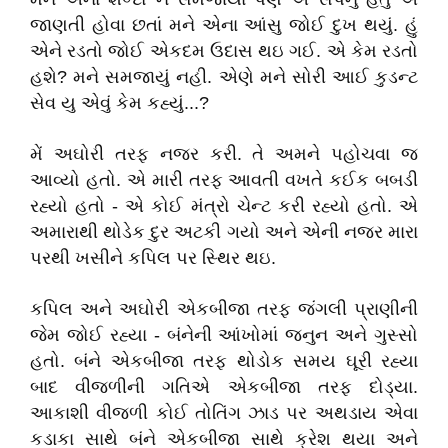
જાણતી હોવા છતાં મને એના આંસુ જોઈ દુખ થયું. હું
એને રડતો જોઈ એકદમ ઉદાસ થઇ ગઈ. એ કેમ રડતો
હશે? મને સમજાયું નહી. એણે મને સોરી આઈ કુડન્ટ
સેવ યુ એવું કેમ કહ્યું...?
મેં અઘોરી તરફ નજર કરી. તે અમને પહોચવા જ
આવ્યો હતો. એ મારી તરફ આવતી વખતે કઈક બબડી
રહ્યો હતો - એ કોઈ મંત્રો ચેન્ટ કરી રહ્યો હતો. એ
અમારાથી થોડેક દુર અટકી ગયો અને એની નજર મારા
પરથી ખસીને કપિલ પર સ્થિર થઇ.
કપિલ અને અઘોરી એકબીજા તરફ જંગલી પ્રાણીની
જેમ જોઈ રહ્યા - બંનેની આંખોમાં જનુન અને ગુસ્સો
હતો. બંને એકબીજા તરફ થોડોક સમય ઘૂરી રહ્યા
બાદ વીજળીની ગતિએ એકબીજા તરફ દોડ્યા.
આકાશી વીજળી કોઈ તોતિંગ ઝાડ પર અથડાય એવા
કડાકા સાથે બંને એકબીજા સાથે ક્રેશ થયા અને