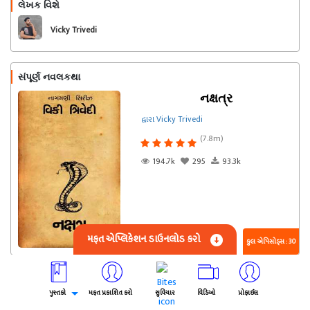
લેખક વિશે
અનુસરો
Vicky Trivedi
સંપૂર્ણ નવલકથા
નક્ષત્ર
દ્વારા Vicky Trivedi
(7.8m)
194.7k
295
93.3k
મફત એપ્લિકેશન ડાઉનલોડ કરો
કુલ એપિસોડ્સ : 30
NEW REALESED
પુસ્તકો
મફત પ્રકાશિત કરો
સુવિચાર
વિડિઓ
પ્રોફાઈલ