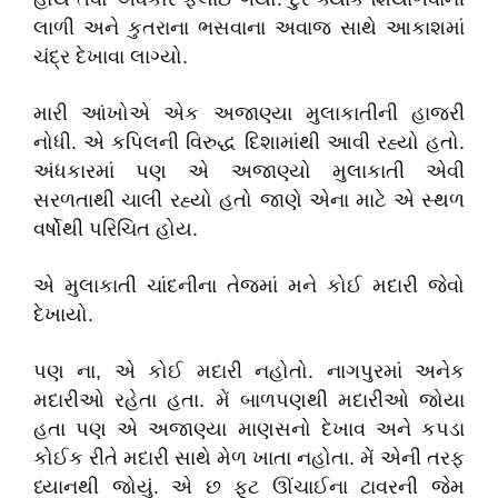
લાળી અને કુતરાના ભસવાના અવાજ સાથે આકાશમાં
ચંદ્ર દેખાવા લાગ્યો.
મારી આંખોએ એક અજાણ્યા મુલાકાતીની હાજરી
નોધી. એ કપિલની વિરુદ્ધ દિશામાંથી આવી રહ્યો હતો.
અંધકારમાં પણ એ અજાણ્યો મુલાકાતી એવી
સરળતાથી ચાલી રહ્યો હતો જાણે એના માટે એ સ્થળ
વર્ષોથી પરિચિત હોય.
એ મુલાકાતી ચાંદનીના તેજમાં મને કોઈ મદારી જેવો
દેખાયો.
પણ ના, એ કોઈ મદારી નહોતો. નાગપુરમાં અનેક
મદારીઓ રહેતા હતા. મેં બાળપણથી મદારીઓ જોયા
હતા પણ એ અજાણ્યા માણસનો દેખાવ અને કપડા
કોઈક રીતે મદારી સાથે મેળ ખાતા નહોતા. મેં એની તરફ
ધ્યાનથી જોયું. એ છ ફૂટ ઊંચાઈના ટાવરની જેમ