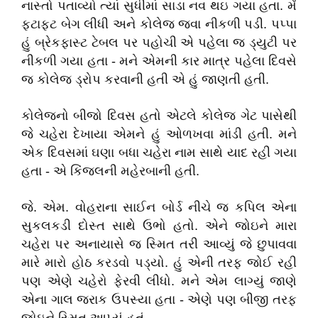
નાસ્તો પતાવ્યો ત્યાં સુધીમાં સાડા નવ થઇ ગયા હતા. મેં
ફટાફટ બેગ લીધી અને કોલેજ જવા નીકળી પડી. પપ્પા
હું બ્રેકફાસ્ટ ટેબલ પર પહોચી એ પહેલા જ ડ્યુટી પર
નીકળી ગયા હતા - મને એમની કાર માત્ર પહેલા દિવસે
જ કોલેજ ડ્રોપ કરવાની હતી એ હું જાણતી હતી.
કોલેજનો બીજો દિવસ હતો એટલે કોલેજ ગેટ પાસેથી
જે ચહેરા દેખાયા એમને હું ઓળખવા માંડી હતી. મને
એક દિવસમાં ઘણા બધા ચહેરા નામ સાથે યાદ રહી ગયા
હતા - એ કિંજલની મહેરબાની હતી.
જે. એમ. વોહરાના સાઈન બોર્ડ નીચે જ કપિલ એના
સુકલકડી દોસ્ત સાથે ઉભો હતો. એને જોઇને મારા
ચહેરા પર અનાયાસે જ સ્મિત તરી આવ્યું જે છુપાવવા
મારે મારો હોઠ કરડવો પડ્યો. હું એની તરફ જોઈ રહી
પણ એણે ચહેરો ફેરવી લીધો. મને એમ લાગ્યું જાણે
એના ગાલ જરાક ઉપસ્યા હતા - એણે પણ બીજી તરફ