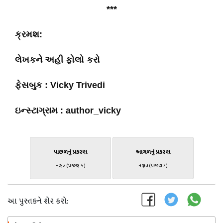
***
ક્રમશ:
લેખકને અહી ફોલો કરો
ફેસબુક : Vicky Trivedi
ઇન્સ્ટાગ્રામ : author_vicky
પાછળનું પ્રકરણ
આગળનું પ્રકરણ
નક્ષત્ર (પ્રકરણ 5)
નક્ષત્ર (પ્રકરણ 7)
આ પુસ્તકને શેર કરો: