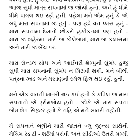
આજ સુધી માત્ર સપનામાં જ જોયો હતો. અને હું ધીમે
ધીમે પાગલ થઇ રહી હતી. પહેલા મને એમ હતું કે એ
બધું મારા સપનામાં જ હતું - પણ હવે વન પ્લસ હતું -
મારા સપનામાં દેખાતો છોકરો હકીકતમાં પણ હતો -
મારા જ શહેરમાં, મારી જ કોલેજમાં, મારા જ કલાસમાં
અને મારી જ બેંચ પર.
મારા સેન્ડલ સોપ અને આઈવરી શેમ્પુની સુંગંધ હજુ
સુધી મારા સપનાની સુંગંધ ન મિટાવી શકી. મને બીલી
પત્રના ઝાડ અને મસાણની સ્મેલ ફિલ થઇ રહી હતી.
મને એક વાતની ખાતરી થઇ ગઈ હતી કે કપિલ જ મારા
સપનાનો એ ડ્રીમબોય હતો - જોકે એ મારા સપના
જેમ શેપ સિફટર હતો કે નહિ એ મને ખાતરી નહોતી.
મેં સપનાને ભૂલીને મારી જાતને બ્લુ જીન્સ સાથેની
મેચિંગ રેડ ટી - શર્ટમાં પરોવી અને સીડીઓ ઉતરી મમ્મી