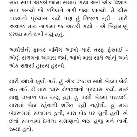
સાત સાપો એકબીજામાં સમાઈ ગયા અને એક વિશાળ
સાપ બન્યો જે કપિલને ગળી જવા લાગ્યો. મેં ચીસ
પાડવાનો પ્રયાસ કર્યો પણ હું નિષ્ફળ રહી - મારો
અવાજ મારા ગાળામાં જ અટકી ગયો - એ બિહામણું
દ્રશ્ય મને છળી ગયું હતું.
અઘોરીની ફાયર બર્નિંગ આંખો મારી તરફ ફેરવાઈ -
એણે સળગતા અંગારા જેવી આંખે મારા સામે જોયું અને
એક રાક્ષસી હાસ્ય હસ્યો.
મારી આંખો ખુલી ગઈ. હું એક ઝાટકા સાથે બેડમાં બેઠી
થઇ ગઈ. મેં મારા શ્વાસ મેળવવાનો પ્રયાસ કર્યો. મારું
માથું લબાકા લઇ રહ્યું હતું. હું પાછી બેડમાં પછડાઈ,
મારામાં બેઠા રહેવાની શક્તિ રહી નહોતી. હું મારા
બેડરૂમમાં સલામત હતી, મારા બેડ પર સુતી હતી એ
છતાં સપનામાં દેખેલા મસાણનો ભય હજુ મને લાગી
રહ્યો હતો.