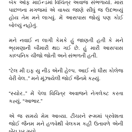
બેક ઓફ માઈન્ડમાં વિચિત્ર અવાજ સંભળાયો. મારા
પાછળના મગજમાં એ વાક્ય જાણે સીધું જ ઉદભવ્યું
હોય તેમ મને લાગ્યું. મેં આસપાસ જોયું પણ કોઈ
બોલ્યું નહોતું.
મને નવાઈ ન લાગી કેમકે હું જાણતી હતી કે મને
ભ્રમણાની બીમારી થઇ ગઈ છે. હું મારી આસપાસ
કાલ્પનિક ચીજો જોતી અને સંભળતી હતી.
“ટેલ મી ઇફ યુ નીડ એની હેલ્પ. આઈ નો ધીસ કોલેજ
વેરી વેલ..” મને મૂંઝાયેલી જોઈ જૈનમે કહ્યું.
“સ્યોર..” મેં પેલા વિચિત્ર અવાજને નેગલેક્ટ કરતા
કહ્યું, “આભાર.”
એ જ સમયે મેમ આવ્યા. ટીચરને રૂમમાં પ્રવેશતા
જોઈ જૈનમ મને હળવેથી વેલકમ કહી ઉતાવળે એની
બેંચ પર ગયો.