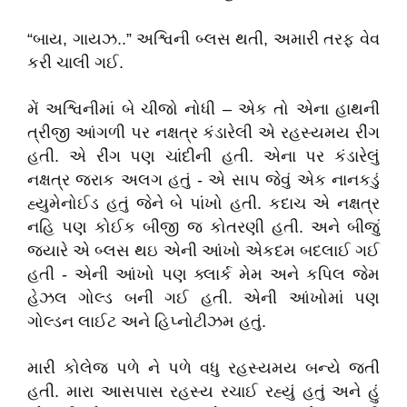
“બાય, ગાયઝ..” અશ્વિની બ્લસ થતી, અમારી તરફ વેવ
કરી ચાલી ગઈ.
મેં અશ્વિનીમાં બે ચીજો નોધી – એક તો એના હાથની
ત્રીજી આંગળી પર નક્ષત્ર કંડારેલી એ રહસ્યમય રીંગ
હતી. એ રીંગ પણ ચાંદીની હતી. એના પર કંડારેલું
નક્ષત્ર જરાક અલગ હતું - એ સાપ જેવું એક નાનકડું
હ્યુમેનોઈડ હતું જેને બે પાંખો હતી. કદાચ એ નક્ષત્ર
નહિ પણ કોઈક બીજી જ કોતરણી હતી. અને બીજું
જયારે એ બ્લસ થઇ એની આંખો એકદમ બદલાઈ ગઈ
હતી - એની આંખો પણ ક્લાર્ક મેમ અને કપિલ જેમ
હેઝલ ગોલ્ડ બની ગઈ હતી. એની આંખોમાં પણ
ગોલ્ડન લાઈટ અને હિપ્નોટીઝમ હતું.
મારી કોલેજ પળે ને પળે વધુ રહસ્યમય બન્યે જતી
હતી. મારા આસપાસ રહસ્ય રચાઈ રહ્યું હતું અને હું