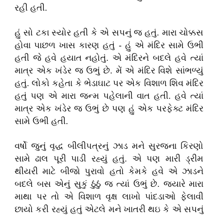
રહી હતી.
હું સો ટકા સ્યોર હતી કે એ સપનું જ હતું. મારા ચોક્કસ
હોવા પાછળ ખાસ કારણ હતું - હું એ મંદિર સામે ઉભી
હતી જે હવે હયાત નહોતું. એ મંદિરને બદલે હવે ત્યાં
માત્ર એક ખંડેર જ ઉભું છે. મેં એ મંદિર વિશે સાંભળ્યું
હતું. લોકો કહેતા કે ભેડાઘાટ પર એક વિશાળ શિવ મંદિર
હતું પણ એ મારા જન્મ પહેલાની વાત હતી. હવે ત્યાં
માત્ર એક ખંડેર જ ઉભું છે પણ હું એક પરફેક્ટ મંદિર
સામે ઉભી હતી.
વર્ષો જુનું વૃદ્ધ બીલીપત્રનું ઝાડ મને સુરજના કિરણો
સામે ઢાલ પૂરી પાડી રહ્યું હતું. એ પણ મારી ડ્રીમ
થીયરી માટે બીજો પુરાવો હતો કેમકે હવે એ ઝાડને
બદલે બસ એનું સુકું ઠુંઠું જ ત્યાં ઉભું છે. જયારે મારા
માથા પર તો એ વિશાળ વૃક્ષ લાખો પાંદડાઓ ફેલાવી
છાયો કરી રહ્યું હતું એટલે મને ખાતરી થઇ કે એ સપનું