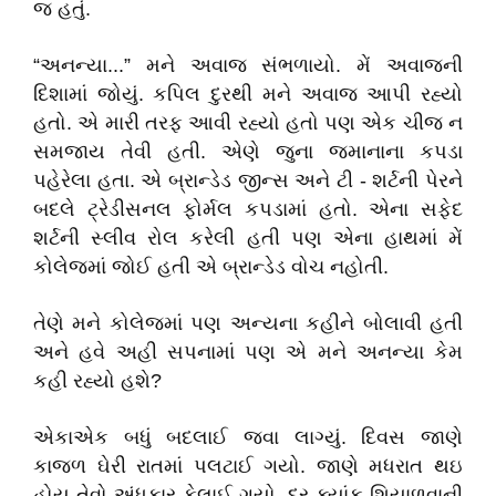
જ હતું.
“અનન્યા...” મને અવાજ સંભળાયો. મેં અવાજની
દિશામાં જોયું. કપિલ દુરથી મને અવાજ આપી રહ્યો
હતો. એ મારી તરફ આવી રહ્યો હતો પણ એક ચીજ ન
સમજાય તેવી હતી. એણે જુના જમાનાના કપડા
પહેરેલા હતા. એ બ્રાન્ડેડ જીન્સ અને ટી - શર્ટની પેરને
બદલે ટ્રેડીસનલ ફોર્મલ કપડામાં હતો. એના સફેદ
શર્ટની સ્લીવ રોલ કરેલી હતી પણ એના હાથમાં મેં
કોલેજમાં જોઈ હતી એ બ્રાન્ડેડ વોચ નહોતી.
તેણે મને કોલેજમાં પણ અન્યના કહીને બોલાવી હતી
અને હવે અહી સપનામાં પણ એ મને અનન્યા કેમ
કહી રહ્યો હશે?
એકાએક બધું બદલાઈ જવા લાગ્યું. દિવસ જાણે
કાજળ ઘેરી રાતમાં પલટાઈ ગયો. જાણે મધરાત થઇ
હોય તેવો અંધકાર ફેલાઈ ગયો. દુર ક્યાંક શિયાળવાની