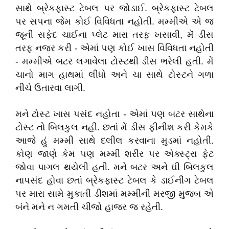
સાથે બ્રેકફાસ્ટ ટેબલ પર જોડાઈ. બ્રેકફાસ્ટ ટેબલ
પર સપના જેમ કોઈ વિવિધતા નહોતી. મમ્મીએ એ જ
જૂની સફેદ ચાઈના પ્લેટ મારા તરફ ખસાવી, મેં ડીસ
તરફ નજર કરી - એમાં પણ કોઈ ખાસ વિવિધતા નહોતી
- મમ્મીએ બટર લગાવેલા ટોસ્ટથી ડીસ ભરેલી હતી. મેં
ચાનો માગ હાથમાં લીધો અને ચા સાથે ટોસ્ટને ગળા
નીચે ઉતારવા લાગી.
મને ટોસ્ટ ખાસ પસંદ નહોતા - એમાં પણ બટર સાથેના
ટોસ્ટ તો બિલકુલ નહી. છતાં મેં ડીસ ફીનીશ કરી કેમકે
આજે હું મમ્મી સાથે દલીલ કરવાના મુડમાં નહોતી.
કોણ જાણે કેમ પણ મમ્મી શરીર પર એક્સ્ટ્રા ફેટ
જોવા પાગલ થયેલી હતી. મને બટર અને ઘી બિલકુલ
નાપસંદ હોવા છતાં બ્રેકફાસ્ટ ટેબલ કે ડાઈનીંગ ટેબલ
પર મારા સામે મુકાતી ડીશમાં મમ્મીની મરજી મુજબ એ
બંને મને ન ગમતી ચીજો હાજર જ રહેતી.