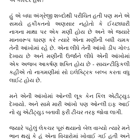
એ કાસ્ટર હશે?
હું એ બધા અંગ્રેજી શબ્દોથી પરીચિત હતી પણ મને એ
સમયે હકીકતનો અણસાર નહોતો કે ઈચ્છાધારી
નાગના માથા પર એક મણી હોય છે અને એ જયારે
માનવરૂપ ધારણ કરે ત્યારે એના મણીની બધી ચમક
તેની આંખોમાં રહે છે. એના લીધે તેની આંખો ડીપ ગોલ્ડ
દેખાય છે અને મણીની ઉર્જાને લીધે એની આંખોમાં
એક અજબ આકર્ષણ શક્તિ હોય છે - સાયન્ટીફિકલી
કહીએ તો નાગમણીમાં સો ઇલેક્ટ્રિક બલ્બ કરતા વધુ
લાઈટ હોય છે.
મને એની આંખોમાં ઓન્લી લૂક કેન કિલ એટીટ્યુડ
દેખાયો. અને સામે મારી આંખો પણ ઓન્લી ઇફ આઈ
નો યુ એટીટ્યુડ બતાવી ફરી ટીચર તરફ જોવા લાગી.
જયારે પહેલું લેકચર પૂરું થયાનો બેલ વાગ્યો ત્યારે મને
ભાન થયું કે હું એના વિચારોમાં ખોવાઈ ગઈ હતી અને