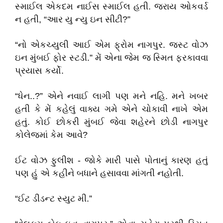
સ્માઈલ એકદમ નાઈસ સ્માઈલ હતી. જરાય ઓકવર્ડ
ન હતી, “આર યુ ન્યુ ઇન સીટી?”
“નો એકચ્યુલી આઈ એમ ફ્રોમ નાગપુર. જસ્ટ વોઝ
ઇન મુંબઈ ફોર સ્ટડી.” મેં એના જેમ જ સ્મિત ફરકાવવા
પ્રયાસ કર્યો.
“ધેન..?” એને નવાઈ લાગી પણ મને નહિ. મને ખબર
હતી કે મેં કહેલું વાક્ય ગમે એને ચોકાવી નાખે એમ
હતું. કોઈ છોકરી મુંબઈ જેવા શહેરને છોડી નાગપુર
કોલેજમાં કેમ આવે?
ઈટ વોઝ ફુલીશ - જોકે મારી પાસે પોતાનું કારણ હતું
પણ હું એ કહીને બધાને હસાવવા માંગતી નહોતી.
“ઈટ ડીડન્ટ સ્યુટ મી.”