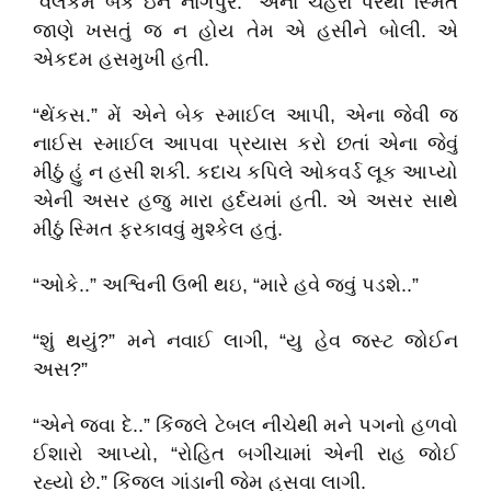
“વેલકમ બેક ઇન નાગપુર.” એના ચહેરા પરથી સ્મિત
જાણે ખસતું જ ન હોય તેમ એ હસીને બોલી. એ
એકદમ હસમુખી હતી.
“થેંકસ.” મેં એને બેક સ્માઈલ આપી, એના જેવી જ
નાઈસ સ્માઈલ આપવા પ્રયાસ કરો છતાં એના જેવું
મીઠું હું ન હસી શકી. કદાચ કપિલે ઓકવર્ડ લૂક આપ્યો
એની અસર હજુ મારા હર્દયમાં હતી. એ અસર સાથે
મીઠું સ્મિત ફરકાવવું મુશ્કેલ હતું.
“ઓકે..” અશ્વિની ઉભી થઇ, “મારે હવે જવું પડશે..”
“શું થયું?” મને નવાઈ લાગી, “યુ હેવ જસ્ટ જોઈન
અસ?”
“એને જવા દે..” કિંજલે ટેબલ નીચેથી મને પગનો હળવો
ઈશારો આપ્યો, “રોહિત બગીચામાં એની રાહ જોઈ
રહ્યો છે.” કિંજલ ગાંડાની જેમ હસવા લાગી.