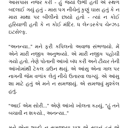
આસપાસ નજર કરી - હું જ્યાં ઉભી હતી એ સ્થળ
બદલાઈ ગયું હતું - મારા પગ નીચેનું કુણું ઘાસ હતું કે ન
મારા માથા પર બીલીનો છાયો હતો - ત્યાં ન કોઈ
હરિયાળી હતી કે ન કોઈ મંદિર. ધ લેન્ડસ્કેપ ચેન્ઝડ
ઇટસેલ્ફ.
“અનન્યા..” મને ફરી કપિલનો અવાજ સંભળાયો. મેં
એને મારી નજીક અનુભવ્યો. એ મારી નજીક પહોચી
ગયો હતો. તેણે પોતાની આંખો બંધ કરી અને ટીયર તેની
આંખોમાંથી ટેકલ ડાઉન થયું. એ આંસુ એના ગાલ પર
નાગની જેમ વળાંક લેતું નીચે ઉતારવા લાગ્યું. એ આંસુ
શા માટે હતું એ મને ન સમજાયું. એ સમજવું મુશ્કેલ
હતું.
“આઈ એમ સોરી...” એણે આંખો ખોલતા કહ્યું, “હું તને
બચાવી ન શકયો., અનન્યા..”
મને એના શબ્દો ન સમજાયા પણ એ સપનું હતું એ