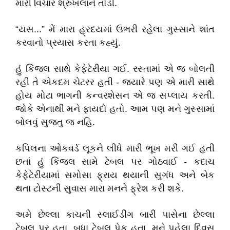
મારી વિચાર શ્રુંખલાને તોડી.
“યસ...” મેં મારા હ્રદયમાં ઉભરી રહેલા ગુસ્સાને શાંત
કરવાનો પ્રયાસ કરતા કહ્યું.
હું કિંજલ સાથે કેફેટેરીયા ગઈ. રસ્તામાં એ જ બોલતી
રહી તે એકદમ ચેટરર હતી - જયારે પણ એ મારી સાથે
હોય મોટા ભાગની કન્વરશેસન એ જ સપ્લાય કરતી.
જોકે એનાથી મને ફાયદો હતો. આમ પણ મને ગુસ્સામાં
બોલવું સુજતુ જ નહિ.
કપિલના ઓકવર્ડ લૂકને લીધે મારી ભૂખ મરી ગઈ હતી
છતાં હું કિંજલ સામે ટેબલ પર ગોઠવાઈ - કદાચ
કેફેટેરીયામાં સમોસા ફ્રાય થયાની સુગંધ અને બેક
થતા ટોસ્ટની સુવાસ મારા મનને ફ્રેશ કરી શકે.
અમે છેલ્લા કાચની સ્લાઈડીંગ બારી પાસેના છેલ્લા
ટેબલ પર હતા. બધા ટેબલ પેક હતા. મને પહેલા દિવસ