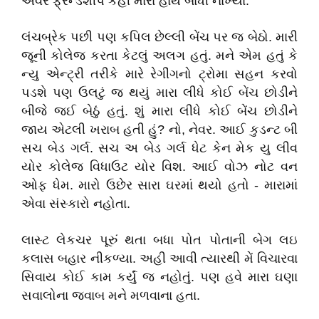
અવર ફ્રેન્ડશીપ કહી મારા હાથ બાંધી નાખ્યા.
લંચબ્રેક પછી પણ કપિલ છેલ્લી બેંચ પર જ બેઠો. મારી
જૂની કોલેજ કરતા કેટલું અલગ હતું. મને એમ હતું કે
ન્યુ એન્ટ્રી તરીકે મારે રેગીંગનો ટ્રોમા સહન કરવો
પડશે પણ ઉલટું જ થયું મારા લીધે કોઈ બેંચ છોડીને
બીજે જઈ બેઠું હતું. શું મારા લીધે કોઈ બેંચ છોડીને
જાય એટલી ખરાબ હતી હું? નો, નેવર. આઈ કુડન્ટ બી
સચ બેડ ગર્લ. સચ અ બેડ ગર્લ ધેટ કેન મેક યુ લીવ
યોર કોલેજ વિધાઉટ યોર વિશ. આઈ વોઝ નોટ વન
ઓફ ધેમ. મારો ઉછેર સારા ઘરમાં થયો હતો - મારામાં
એવા સંસ્કારો નહોતા.
લાસ્ટ લેકચર પૂરું થતા બધા પોત પોતાની બેગ લઇ
કલાસ બહાર નીકળ્યા. અહી આવી ત્યારથી મેં વિચારવા
સિવાય કોઈ કામ કર્યું જ નહોતું. પણ હવે મારા ઘણા
સવાલોના જવાબ મને મળવાના હતા.