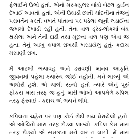
ફેલાઈને ઉભો હતો. એનો મસ્ક્યુલર બાંધો બેટલ હાર્ડન
દેખાઈ આવતો હતો. એની ઉઘાડી છાતી ચાંદનીના તેજનું
પરાવર્તન કરતી વખતે પોતાના પર પડેલા જૂની લડાઈના
જખમો દેખાડી રહી હતી. તેના વાળ ડ્રેડ-લોકમાં બંધ
થયેલા અને તેની દાઢી તથા મૂછના વાળ પણ એવા જ
હતા. તેનું આખું કપાળ રાખથી ખરડાયેલુ હતું- કદાચ
મસાણી રાખ.
મેં આટલી ભયાવહ અને ડરાવણી માનવ આકૃતિ
જીવનમાં પહેલા ક્યારેય જોઈ નહોતી. મને લાગ્યું એ
અઘોરી હશે. એ ચાલી રહ્યો હતો ત્યારે એનું પૂરું
ફોકસ મારા તરફ જ હતું. મારી આંખો આપમેળે કપિલ
તરફ ફેરવાઈ - કદાચ એ ભયને લીધે.
કપિલના ચહેરા પર પણ કોઈ ભેદી ભય ઘેરાયેલો હતો.
એ ઓચિતો મારા તરફ દોડવા લાગ્યો. કપિલ કેમ મારા
તરફ દોડ્યો એ સમજતા મને વાર ન લાગી. મેં મારા