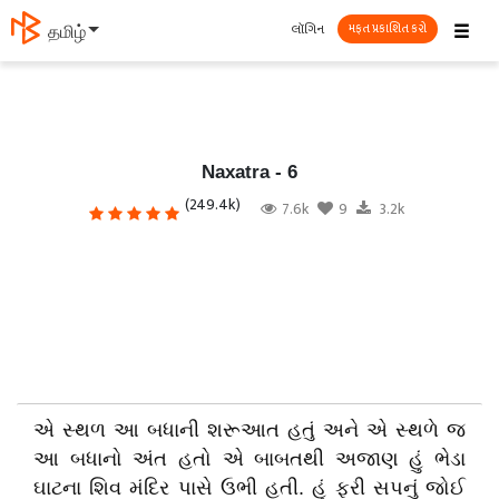
☰
લૉગિન
தமிழ்
મફત પ્રકાશિત કરો
Naxatra - 6
(249.4k)
7.6k
9
3.2k
એ સ્થળ આ બધાની શરૂઆત હતું અને એ સ્થળે જ
આ બધાનો અંત હતો એ બાબતથી અજાણ હું ભેડા
ઘાટના શિવ મંદિર પાસે ઉભી હતી. હું ફરી સપનું જોઈ