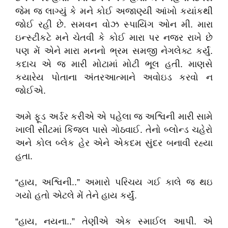
જેમ જ લાગ્યું કે મને કોઈ અજાણ્યી આંખો કયાંકથી
જોઈ રહી છે. સમવન વોઝ સ્પાયિંગ ઓન મી. મારા
ઇન્સ્ટીકટે મને ચેતવી કે કોઈ મારા પર નજર રાખે છે
પણ મેં એને મારા મનનો ભ્રમ સમજી નેગલેક્ટ કર્યું.
કદાચ એ જ મારી મોટામાં મોટી ભૂલ હતી. માણસે
કયારેય પોતાના અંતરઆત્માને અવોઇડ કરવો ન
જોઈએ.
અમે ફૂડ અર્ડર કરીએ એ પહેલા જ અશ્વિની મારી સામે
ખાલી સીટમાં કિંજલ પાસે ગોઠવાઈ. તેનો બ્લોન્ડ ચહેરો
અને કોલ બ્લેક હેર એને એકદમ સુંદર બનાવી રહ્યા
હતા.
“હાય, અશ્વિની..” અમારો પરિચય ગઈ કાલે જ થઇ
ગયો હતો એટલે મેં તેને હાય કર્યું.
“હાય, નયના..” તેણીએ એક સ્માઈલ આપી. એ