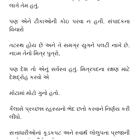
લાગે તેમ હતું.
પણ એને ટીકાઓની કોઇ પરવા ન હતી. સંપાદકના
વિચારો
તટસ્થ હોય છે અને તે સમગ્ર યુગને પલટી નાખે છે.
નઇમ તેનો મિત્ર પુત્રો,
પણ દેશ તો એનું સર્વસ્વ હતું. મિત્રપદના રક્ષણ માટે
દેશદ્રોહ કરવો એ
મોટામાં મોટો ગુનો હતો.
કૈલાસે પ્રચ્છન્ન રહસ્યનો ભેદ છતો કરવાને નિર્ણય કરી
લીધો.
સત્તાધારીઓનાં કૂડકપટ અને સ્વાર્થ લોલુપતા પ્રજાની