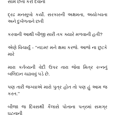
સામે છતાં કરી દેવાનો
દ્રઢ મનસૂબો કર્યો. સરકારની અક્ષમતા, અયોગ્યતા
અને દુર્બળતાને છતી
કરવાની આથી બીજી સારી તક ક્યારે મળવાની હતી?
એણે વિચાર્યું - ‘‘નઇમ! મને ક્ષમા કરજે. આજે ના છુટકે
મારે
મારા કર્તવ્યની વેદી ઉપર તારા જેવા મિત્ર રત્નનું
બલિદાન ચઢાવવું પડે છે.
પણ તારી જગ્યાએ મારો પુત્ર હોત તો પણ હું આમ જ
કરત.’’
બીજા જ દિવસથી કૈલાસે પોતાના પત્રમાં સમગ્ર
ઘટનાની