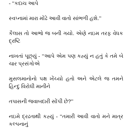
- ‘‘કદાચ આપે
સ્વપ્નામાં મારા મોંઢે આવી વાતો સાંભળી હશે.’’
કૈલાસ તો આભો જ બની ગયો. એણે નઇમ તરફ વેધક
દ્રષ્ટિ
નાખતાં પૂછ્યું - ‘‘આપે એમ પણ કહ્યું ન હતું કે તમે બે
ચાર પ્રસંગોએ
મુસલમાનોનો પક્ષ ખેંચ્યો હતો અને એટલે જ તમને
હિન્દુ વિરોધી માનીને
તપાસની જવાબદારી સોંપી છે?’’
નઇમે દ્રઢતાથી કહ્યું - ‘‘તમારી આવી વાતો મને માત્ર
કલ્પનાનું