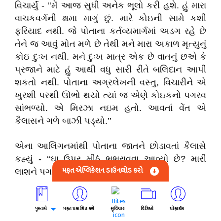
વિચાર્યું - ‘‘મેં આજ સુધી અનેક ભૂલો કરી હશે. હું મારા
વાચકવર્ગની ક્ષમા માગું છું. મારે કોઇની સામે કશી
ફરિયાદ નથી. જે પોતાના કર્તવ્યમાર્ગમાં અડગ રહે છે
તેને જ આવું મોત મળે છે તેથી મને મારા અકાળ મૃત્યુનું
કોઇ દુઃખ નથી. મને દુઃખ માત્ર એક છે વાતનું છએ કે
પ્રજાને માટે હું આથી વધુ સારી રીતે બલિદાન આપી
શકતો નથી. પોતાના અગ્રલેખની વસ્તુ, વિચારીને એ
ખુરશી પરથી ઊભો થયો ત્યાં જ એણે કોઇકનો પગરવ
સાંભળ્યો. એ મિરઝા નઇમ હતો. આવતાં વેંત એ
કૈલાસને ગળે બાઝી પડ્યો.’’
એના આલિંગનમાંથી પોતાના જાતને છોડાવતાં કૈલાસે
કહ્યું - ‘‘ઘા ઉપર મીઠું ભભરાવવા આવ્યો છે? મારી
મફત એપ્લિકેશન ડાઉનલોડ કરો
લાશને પગની ઠોકરે ચઢાવવા આવ્યો છે તું?’’
‘‘બીજું શું? એ જ પ્રેમની ખરી મઝા છે.’’
પુસ્તકો
મફત પ્રકાશિત કરો
સુવિચાર
વિડિઓ
પ્રોફાઈલ