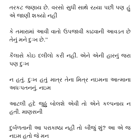
તરકટ જણાય છે. વરસો સુધી સાથે રહ્યા પછી પણ હું
એ જાણી શક્યો નહીં
કે તમારામાં આવી વાતો ઉપજાવી કાઢવાની આવડત છે
તેનું મને દુઃખ છે.’’
કૈલાસે કોઇ દલીલો કરી નહીં. એને એની હારનું જરા
પણ દુઃખ
ન હતું. દુઃખ હતું માત્ર તેના મિત્ર નઇમના આત્માના
અધઃપતનનું. નઇમ
આટલી હદે જુઠ્ઠું બોલશે એવી તો એને કલ્પનાય ન
હતી. માણસની
દુર્બળતાની આ પરાકાષ્ઠા નહીં તો બીજું શું? આ એ જ
નઇમ હતો જે મન