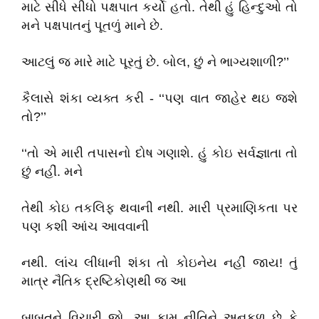
માટે સીધે સીધો પક્ષપાત કર્યો હતો. તેથી હું હિન્દુઓ તો
મને પક્ષપાતનું પૂતળું માને છે.
આટલું જ મારે માટે પૂરતું છે. બોલ, છું ને ભાગ્યશાળી?’’
કૈલાસે શંકા વ્યક્ત કરી - ‘‘પણ વાત જાહેર થઇ જશે
તો?’’
‘‘તો એ મારી તપાસનો દોષ ગણાશે. હું કોઇ સર્વજ્ઞાતા તો
છું નહીં. મને
તેથી કોઇ તકલિફ થવાની નથી. મારી પ્રમાણિકતા પર
પણ કશી આંચ આવવાની
નથી. લાંચ લીધાની શંકા તો કોઇનેય નહીં જાય! તું
માત્ર નૈતિક દ્રષ્ટિકોણથી જ આ
બાબતને વિચારી જો. આ કામ નીતિને અનુકૂળ છે કે