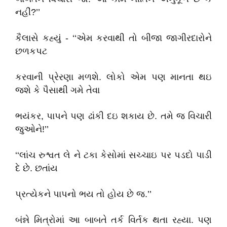
નહીં?’’
કૈલાસે કહ્યું - ‘‘એમ કરવાથી તો બીજા જાગીરદારોને
છળકપટ
કરવાની પ્રેરણા મળશે. લોકો એમ પણ માનતા થઇ
જશે કે પૈસાથી ગમે તેવા
ભયંકર, પાપને પણ ઢાંકી દઇ શકાય છે. તમે જ વિચારી
જુઓને!’’
‘‘લાંચ રુશ્વત લે ને ટકા કેસોમાં સચ્ચાઇ પર પડદો પાડી
દે છે. છતાંય
પ્રત્યેકને પાપનો ભય તો હોય છે જ.’’
બંન્ને મિત્રોમાં આ બાબતે તર્ક વિર્તક થતા રહ્યા. પણ