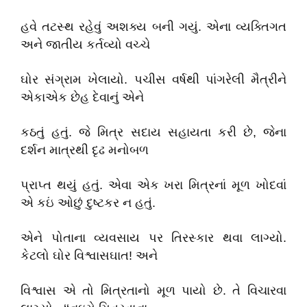
હવે તટસ્થ રહેવું અશક્ય બની ગયું. એના વ્યક્તિગત
અને જાતીય કર્તવ્યો વચ્ચે
ઘોર સંગ્રામ ખેલાયો. પચીસ વર્ષથી પાંગરેલી મૈત્રીને
એકાએક છેહ દેવાનું એને
કઠતું હતું. જે મિત્ર સદાય સહાયતા કરી છે, જેના
દર્શન માત્રથી દૃઢ મનોબળ
પ્રાપ્ત થયું હતું. એવા એક ખરા મિત્રનાં મૂળ ખોદવાં
એ કઇં ઓછું દુષ્ટકર ન હતું.
એને પોતાના વ્યવસાય પર તિરસ્કાર થવા લાગ્યો.
કેટલો ઘોર વિશ્વાસઘાત! અને
વિશ્વાસ એ તો મિત્રતાનો મૂળ પાયો છે. તે વિચારવા