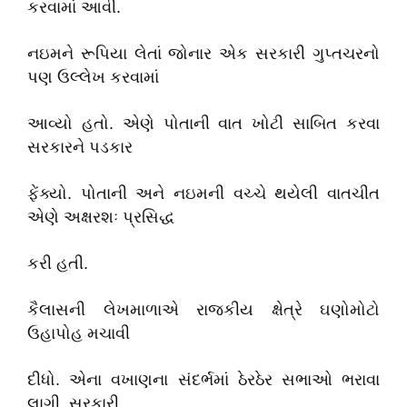
કરવામાં આવી.
નઇમને રૂપિયા લેતાં જોનાર એક સરકારી ગુપ્તચરનો
પણ ઉલ્લેખ કરવામાં
આવ્યો હતો. એણે પોતાની વાત ખોટી સાબિત કરવા
સરકારને પડકાર
ફેંક્યો. પોતાની અને નઇમની વચ્ચે થયેલી વાતચીત
એણે અક્ષરશઃ પ્રસિદ્ધ
કરી હતી.
કૈલાસની લેખમાળાએ રાજકીય ક્ષેત્રે ઘણોમોટો
ઉહાપોહ મચાવી
દીધો. એના વખાણના સંદર્ભમાં ઠેરઠેર સભાઓ ભરાવા
લાગી. સરકારી