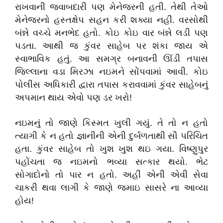
રાખવાની જવાબદારી પણ મેનેજરની હતી. તેથી તેઓ
મેનેજરનો હસ્તક્ષેપ સહન કરી શક્યા નહીં. વરસોથી
બંન્ને વચ્ચે મનભેદ હતો. કોઇ કોઇ વાર બંન્ને લડી પણ
પડતા. આથી જ કુંવર સાહેબ પર શંકા જાય એ
સ્વાભાવિક હતું. આ સમગ્ર બનાવની ઊંડી તપાસ
જિલ્લાના વડા મિરઝા નઇમને સોંપવામાં આવી. કોઇ
પોલીસ અધિકારી દ્વારા તપાસ કરાવવામાં કુંવર સાહેબનું
અપમાન થાય એવો પણ ડર ખરો!
નઇમનું તો જાણે કિસ્મત ખુલી ગયું. તે તો ન હતો
ત્યાગી કે ન હતો જ્ઞાનીની એની દુર્બળતાથી સૌ પરિચિત
હતા. કુંવર સાહેબ તો ખુશ ખુશ થઇ ગયા. વિષ્ણુપુર
પહોંચતા જ નઇમનો ભવ્યા સત્કાર થયો. ભેટ
સોગાદોનો તો પાર ન હતો. અહીં એની એવી સેવા
ચાકરી થવા લાગી કે જાણે જમાઇ સાસરે ના આવ્યા
હોય!