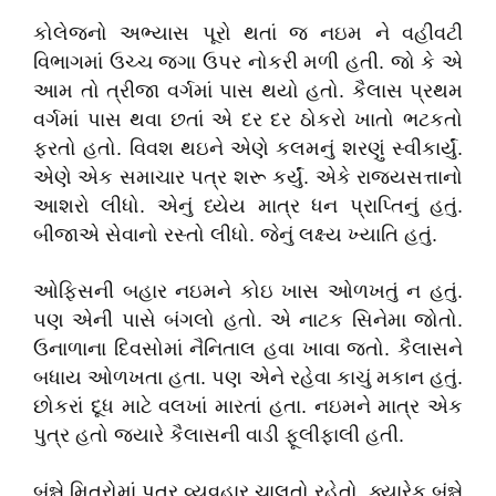
કોલેજનો અભ્યાસ પૂરો થતાં જ નઇમ ને વહીવટી
વિભાગમાં ઉચ્ચ જગા ઉપર નોકરી મળી હતી. જો કે એ
આમ તો ત્રીજા વર્ગમાં પાસ થયો હતો. કૈલાસ પ્રથમ
વર્ગમાં પાસ થવા છતાં એ દર દર ઠોકરો ખાતો ભટકતો
ફરતો હતો. વિવશ થઇને એણે કલમનું શરણું સ્વીકાર્યું.
એણે એક સમાચાર પત્ર શરૂ કર્યું. એકે રાજ્યસત્તાનો
આશરો લીધો. એનું ધ્યેય માત્ર ધન પ્રાપ્તિનું હતું.
બીજાએ સેવાનો રસ્તો લીધો. જેનું લક્ષ્ય ખ્યાતિ હતું.
ઓફિસની બહાર નઇમને કોઇ ખાસ ઓળખતું ન હતું.
પણ એની પાસે બંગલો હતો. એ નાટક સિનેમા જોતો.
ઉનાળાના દિવસોમાં નૈનિતાલ હવા ખાવા જતો. કૈલાસને
બધાય ઓળખતા હતા. પણ એને રહેવા કાચું મકાન હતું.
છોકરાં દૂધ માટે વલખાં મારતાં હતા. નઇમને માત્ર એક
પુત્ર હતો જ્યારે કૈલાસની વાડી ફૂલીફાલી હતી.
બંન્ને મિત્રોમાં પત્ર વ્યવહાર ચાલતો રહેતો. ક્યારેક બંન્ને