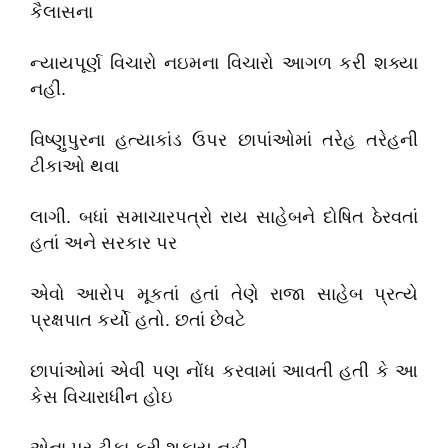
કૈલાસના
ન્યાયપૂર્ણ વિચારો નઇમના વિચારો આગળ કરી શક્યા
નહીં.
વિષ્ણુપુરના હત્યાકાંડ ઉપર છાપાંઓમાં તરેહ તરેહની
ટીકાઓ થવા
લાગી. બધાં સમાચારપત્રો રાય સાહેબને દોષિત ઠેરવતાં
હતાં અને સરકાર પર
એવો આરોપ મૂકતાં હતાં તેણે રાજા સાહેબ પ્રત્યે
પ્રક્ષપાત કર્યો હતો. છતાં છેવટે
છાપાંઓમાં એવી પણ નોંધ કરવામાં આવતી હતી કે આ
કેસ વિચારાધીન હોઇ