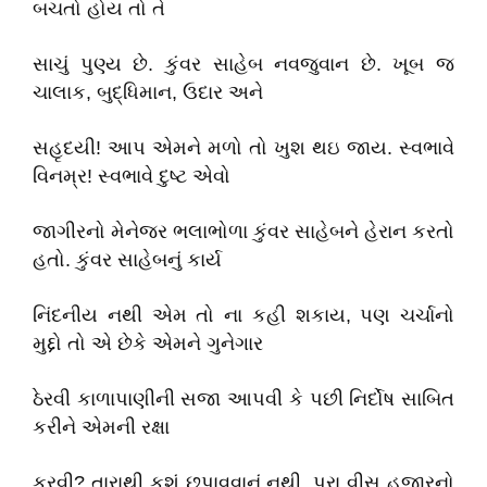
બચતો હોય તો તે
સાચું પુણ્ય છે. કુંવર સાહેબ નવજુવાન છે. ખૂબ જ
ચાલાક, બુદ્ધિમાન, ઉદાર અને
સહૃદયી! આપ એમને મળો તો ખુશ થઇ જાય. સ્વભાવે
વિનમ્ર! સ્વભાવે દુષ્ટ એવો
જાગીરનો મેનેજર ભલાભોળા કુંવર સાહેબને હેરાન કરતો
હતો. કુંવર સાહેબનું કાર્ય
નિંદનીય નથી એમ તો ના કહી શકાય, પણ ચર્ચાનો
મુદ્દો તો એ છેકે એમને ગુનેગાર
ઠેરવી કાળાપાણીની સજા આપવી કે પછી નિર્દોષ સાબિત
કરીને એમની રક્ષા
કરવી? તારાથી કશું છુપાવવાનું નથી. પૂરા વીસ હજારનો