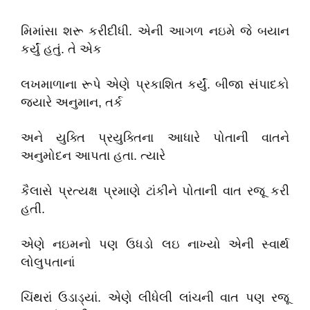
મિમાંસા શરૂ કરીદીધી. એની આગળ નઇમે જે બયાન
કર્યું હતું. તે એક
લખમાળાના રૂપે એણે પ્રકાશિત કર્યું. બીજા સંપાદકો
જ્યારે અનુમાન, તર્ક
અને યુક્તિ પ્રયુક્તિના આધારે પોતાની વાતને
અનુમોદન આપતા હતા. ત્યારે
કૈલાસે પ્રત્યક્ષ પ્રમાણે ટાંકીને પોતાની વાત રજૂ કરી
હતી.
એણે નઇમનો પણ ઉધડો લઇ નાખ્યો એની સ્વાર્થ
લોલુપતાનાં
ચિંથરાં ઉડાડ્યાં. એણે લીધેલી લાંચની વાત પણ રજૂ