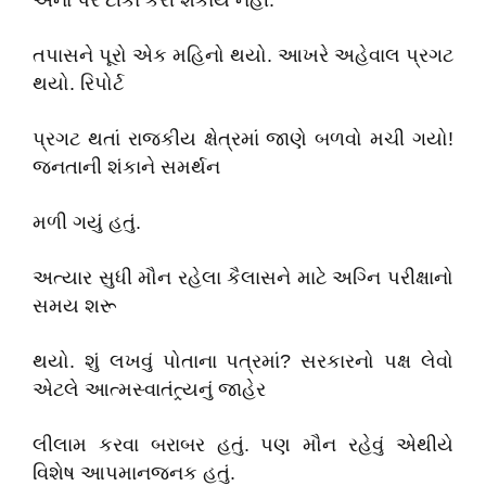
એના પર ટીકા કરી શકાય નહીં.
તપાસને પૂરો એક મહિનો થયો. આખરે અહેવાલ પ્રગટ
થયો. રિપોર્ટ
પ્રગટ થતાં રાજકીય ક્ષેત્રમાં જાણે બળવો મચી ગયો!
જનતાની શંકાને સમર્થન
મળી ગયું હતું.
અત્યાર સુધી મૌન રહેલા કૈલાસને માટે અગ્નિ પરીક્ષાનો
સમય શરૂ
થયો. શું લખવું પોતાના પત્રમાં? સરકારનો પક્ષ લેવો
એટલે આત્મસ્વાતંત્ર્યનું જાહેર
લીલામ કરવા બરાબર હતું. પણ મૌન રહેવું એથીયે
વિશેષ આપમાનજનક હતું.