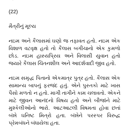
(22)
મૈત્રીનું મૂલ્ય
નઇમ અને કૈલાસમાં ઘણો જ તફાવત હતો. નઇમ એક
વિશાળ વટવૃક્ષ હતો તો કૈલાસ બગીચાનો એક કુમળો
છોડ. નઇમ હાસ્યપ્રિય અને વિલાસી યુવાન હતો
જ્યારે કૈલાસ ચિંતનશીલ અને આદર્શવાદી જીવ હતો.
નઇમ સમૃદ્ધ પિતાનો એકમાત્ર પુત્ર હતો. કૈલાસ એક
સામાન્ય બાપનું ફરજંદ હતું. એને પુસ્તકો માટે ખાસ
પૈસો મળતો ન હતો. માગી તાગીને કામ ચલાવતો. એકને
માટે જીવન આનંદનો વિષય હતો અને બીજાંને માટે
મુશ્કેલીઓનો ભારો. આટઆટલી વિષમતા હોવા છતાં
બંન્ને ઘનિષ્ટ મિત્રો હતા. બંન્નેને પરસ્પર વિરુદ્ધ
પ્રેમબંધને બંધાયેલા હતા.