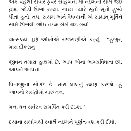
એક વહેલી સવારે કુંવર સાહેબની મા નઇમની સામે જઇ
હાથ જોડી ઊભાં રહ્યાં. નઇમ ત્યારે સૂતો સૂતો હુક્કો
પીતો હતો. તપ, સંયમ અને વૈધવ્યની એ સાક્ષાત્‌ મૂર્તિને
સામે ઊભેલી જોઇ નઇમ બેઠો થઇ ગયો.
વાત્સલ્ય પૂર્ણ આંખોએ રાજરાણીએ કહ્યું - ‘‘હુજુર,
મારા દીકરાનું
જીવન તમારા હાથમાં છે. આપ એના ભાગ્યવિધાતા છો.
આપને આપના
પિતાજીના સોગંદ છે. મારા લાલનું રક્ષણ કરજો. હું
આપનો ચરણોમાં મારું તન,
મન, ધન સર્વસ્વ સમર્પિત કરી દઇશ.’’
દયાના સંયોગથી સ્વાર્થે નઇમને પૂર્ણતઃવશ કરી દીધો.