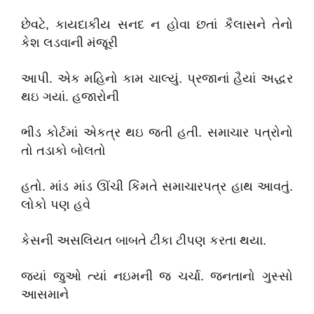
છેવટે, કાયદાકીય સનદ ન હોવા છતાં કૈલાસને તેનો
કેશ લડવાની મંજૂરી
આપી. એક મહિનો કામ ચાલ્યું. પ્રજાનાં હૈયાં અદ્ધર
થઇ ગયાં. હજારોની
ભીડ કોર્ટમાં એકત્ર થઇ જતી હતી. સમાચાર પત્રોનો
તો તડાકો બોલતો
હતો. માંડ માંડ ઊંચી કિંમતે સમાચારપત્ર હાથ આવતું.
લોકો પણ હવે
કેસની અસલિયત બાબતે ટીકા ટીપણ કરતા થયા.
જ્યાં જુઓ ત્યાં નઇમની જ ચર્ચા. જનતાનો ગુસ્સો
આસમાને