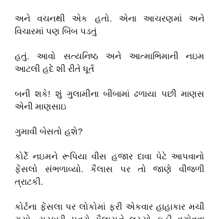
અને વચનથી એક હતો. એના આચરણમાં અને
વિચારમાં પણ બિંબ પડતું
હતું. આવો સત્યનિષ્ઠ અને આત્માભિમાની નઇમ
આટલી હદે શી રીતે ધૂર્ત
બની શકે! શું ગુલામીના બીબામાં ઢળાયા પછી માણસ
એની માણસાઇ
ગુમાવી બેસતો હશે?
કોર્ટે નઇમને રૂપિયા વીસ હજાર દાવા પેટે આપવાનો
ફેંસલો સંભળાવ્યો. કૈલાસ પર તો જાણે વીજળી
ત્રાટકી.
કોર્ટના ફેંસલા પર લોકોમાં ફરી એકવાર હાહાકાર મચી