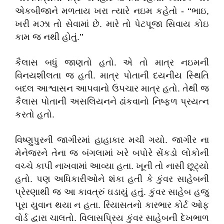
એકબીજાને મળતાય ખરા ત્યારે નઇમ કહેતો - ‘‘ભાઇ,
ખરી મઝા તો સેવામાં છે. મારે તો પેટપૂજા સિવાય કોઇ
કામ જ નથી હોતું.’’
કૈલાસ બધું જાણતો હતો. એ તો માત્ર નઇમની
વિનયશીલતા જ હતી. માત્ર પોતાની દયનીય સ્થિતિ
બદલ આશ્વાસન આપવાનો ઉપચાર માત્ર હતો. તેથી જ
કૈલાસ પોતાની અસલિયનને ઢાંકવાનો નિષ્ફળ પ્રયત્ન
કરતો હતો.
વિષ્ણુપુરની જાગીરમાં હાહાકાર મચી ગયો. જાગીર ના
મેનેજરને તેના જ બંગલામાં ખરે બપોરે સેંકડો લોકોની
વચ્ચે કાપી નાખવામાં આવ્યા હતા. ખૂની તો નાસી છૂટ્યો
હતો. પણ અધિકારીઓને શંકા હતી કે કુંવર સાહેબની
પ્રેરણાથી જ આ કાવત્રું ઘડાયું હતું. કુંવર સાહેબ હજુ
પૂરા યુવાન થયા ન હતા. રિયાસતનો કારભાર કોર્ટ ઓફ
વોર્ડ દ્વારા ચાલતો. વિલાસપ્રિય કુંવર સાહેબની દેખભાળ