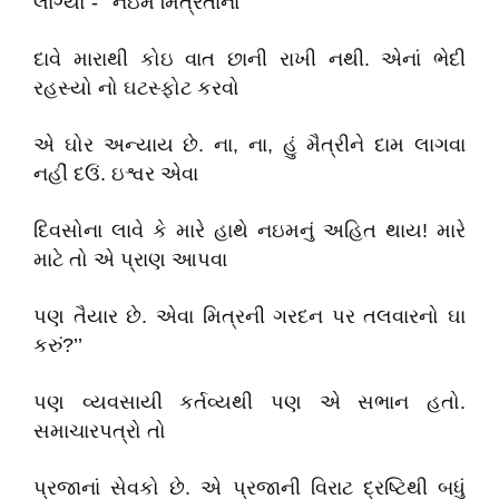
લાગ્યો - ‘‘નઇમે મિત્રતાના
દાવે મારાથી કોઇ વાત છાની રાખી નથી. એનાં ભેદી
રહસ્યો નો ઘટસ્ફોટ કરવો
એ ઘોર અન્યાય છે. ના, ના, હું મૈત્રીને દામ લાગવા
નહીં દઉં. ઇશ્વર એવા
દિવસોના લાવે કે મારે હાથે નઇમનું અહિત થાય! મારે
માટે તો એ પ્રાણ આપવા
પણ તૈયાર છે. એવા મિત્રની ગરદન પર તલવારનો ઘા
કરું?’’
પણ વ્યવસાયી કર્તવ્યથી પણ એ સભાન હતો.
સમાચારપત્રો તો
પ્રજાનાં સેવકો છે. એ પ્રજાની વિરાટ દ્રષ્ટિથી બધું