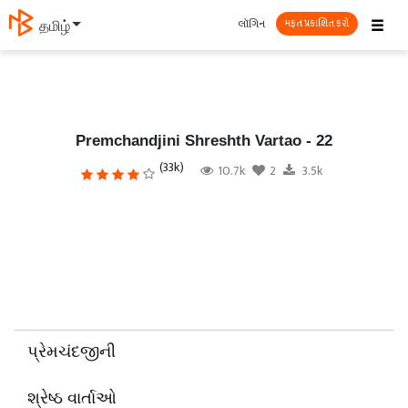
☰
લૉગિન
தமிழ்
મફત પ્રકાશિત કરો
Premchandjini Shreshth Vartao - 22
(33k)
10.7k
2
3.5k
પ્રેમચંદજીની
શ્રેષ્ઠ વાર્તાઓ