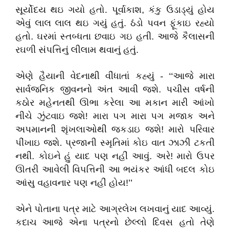
સૂર્યોદય થઇ ગયો હતો. પૂર્વાકાશ, કંકુ ઉડાડ્યું હોય
એવું લાલ લાલ થઇ ગયું હતું. ઠંડો પવન ફૂંકાઇ રહ્યો
હતો. ઘરમાં સ્તબ્ધતા છવાઇ ગઇ હતી. આજે કૈલાસની
રઘળી સંપત્તિનું લીલામ થવાનું હતું.
એણે હૈયાની વેદનાથી વીંધાતાં કહ્યું - ‘‘આજે મારા
સાર્વજનિક જીવનનો અંત આવી જશે. પચીસ વર્ષની
કઠોર મહેનતથી ઊભા કરેલા આ મકાન મારી આંખો
નીચે ઝુંટવાઇ જશે! મારા પગ મારા પગ મજાક અને
અપમાનની શૃંખલાઓથી જકડાઇ જશે! મારો પરિવાર
પીંખાઇ જશે. પ્રજાની સ્મૃતિમાં કોઇ વાત ઝાઝી ટકતી
નથી. કોઇને હું યાદ પણ નહીં આવું. અરે! મારો ઉપર
ઊતરી આવેલી વિપત્તિની આ ભયંકર આંધી બદલ કોઇ
આંસુ વહાવનાર પણ નહીં હોય!’’
એને પોતાના પત્ર માટે આગ્રલેખ લખવાનું યાદ આવ્યું.
કદાચ આજે એના પત્રનો છેલ્લો દિવસ હતો તેણે