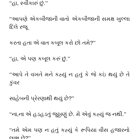
‘‘હા, સ્વીકારું છું.’’
‘‘આપણે એકબીજાની વાતો એકબીજાની સમક્ષ ખુલ્લા
દિલે રજૂ
કરતા હતા એ વાત કબૂલ કરો છો તમે?’’
‘‘હા, એ પણ કબૂલ કરું છું.’’
‘‘આપે તે વખતે મને કહ્યું ન હતું કે જે કઇં થયું છે તે
કુંવર
સાહેબની પ્રેરણાથી થયું છે?’’
‘‘ના,ના એ હડહડતું જુઠ્ઠાણું છે. મેં એવું કહ્યું જ નથી.’’
‘‘તમે એમ પણ ન હતું કહ્યું કે રૂપિયા વીસ હજારનો
લાભ છે?’’