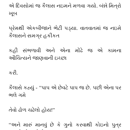
એ દિવસોમાં જ કૈલાસ નઇમને મળવા ગયો. બંન્ને મિત્રો
ખૂબ
પ્રેમથી એકબીજાને ભેટી પડ્યા. વાતવાતમાં જ નઇમે
કૈલાસને સમગ્ર હકીકત
કહી સંભળાવી અને એના મોંઢે જ એ કામના
ઔચિત્યને જાણવાની ઇચ્છા
કરી.
કૈલાસે કહ્યું - ‘‘પાપ એ છેવટે પાપ જ છે. પછી એના પર
ભલે ગમે
તેવો ઢોળ ચઢેલો હોય!’’
‘‘અને મારું માનવું છે કે ગુનો કરવાથી કોઇનો પુત્ર