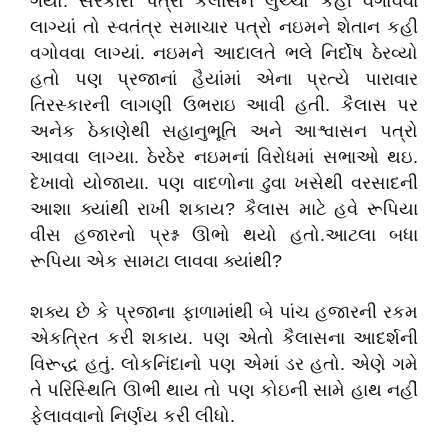
ગયો. સરકારી પત્રો કૈલાસને લુચ્ચો કહી વગોવવા
લાગ્યાં તો સ્વતંત્ર સમાચાર પત્રો નઇમને શેતાન કહી
વગોવવા લાગ્યાં. નઇમને આદાલતે ભલે નિર્દોષ ઠેરવ્યો
હતો પણ પ્રજાનાં હૈયાંમાં એના પ્રત્યે પારાવાર
તિરસ્કારની લાગણી ઉભરાઇ આવી હતી. કૈલાસ પર
અનેક ઠેકાણેથી સહાનુભૂતિ અને આશ્વાસન પત્રો
આવવા લાગ્યા. ઠેરઠેર નઇમનાં વિરોધમાં સભાઓ થઇ.
દેખાવો યોજાયા. પણ વાદળોના ઢુવા ખસેથી વરસાદની
આશા ક્યાંથી રાખી શકાય? કૈલાસ માટે હવે રૂપિયા
વીસ હજારનો પ્રશ્ન ઊભો થયો હતો.આટલા બધા
રૂપિયા એક સામટા લાવવા ક્યાંથી?
શક્ય છે કે પ્રજાના ફાળામાંથી બે પાંચ હજારની રકમ
એકત્રિત કરી શકાય. પણ એતો કૈલાસના આદર્શની
વિરૂદ્ધ હતું. લોકનિંદાનો પણ એમાં ડર હતો. એણે ગમે
તે પરિસ્થિતિ ઊભી થાય તો પણ કોઇની સામે હાથ નહીં
ફેલાવવાનો નિર્ણય કરી લીધો.