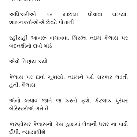
અધિકારીઓ પર માછલાં ધોવાવા લાગ્યાં.
શાશનકર્તાઓએ છેવટે પોતાની
રહીસહી આબરૂ બચાવવા, મિરઝા નઇમ કૈલાસ પર
બદનક્ષીનો દાવો માંડે
એવો નિર્ણય કર્યો.
કૈલાસ પર દાવો મૂકાયો. નઇમને પક્ષે સરકાર લડતી
હતી. કૈલાસ
એનો બચાવ જાતે જ કરતો હશે. કેટલાક ધુરંધર
બેરિસ્ટરોએ ગમે તે
કારણોસર કૈલાસનો કેસ હાથમાં લેવાની ધરાર ના પાડી
દીધી. ન્યાયાધીશે