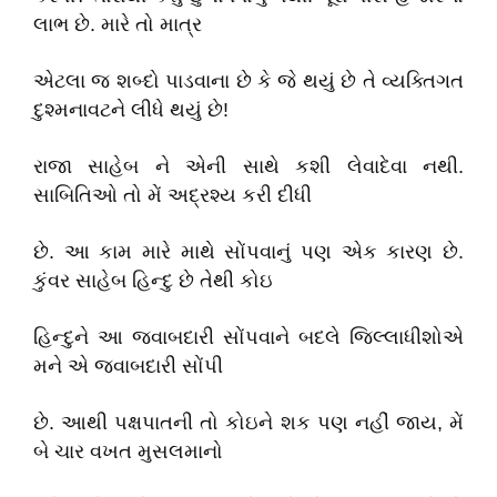
લાભ છે. મારે તો માત્ર
એટલા જ શબ્દો પાડવાના છે કે જે થયું છે તે વ્યક્તિગત
દુશ્મનાવટને લીધે થયું છે!
રાજા સાહેબ ને એની સાથે કશી લેવાદેવા નથી.
સાબિતિઓ તો મેં અદ્રશ્ય કરી દીધી
છે. આ કામ મારે માથે સોંપવાનું પણ એક કારણ છે.
કુંવર સાહેબ હિન્દુ છે તેથી કોઇ
હિન્દુને આ જવાબદારી સોંપવાને બદલે જિલ્લાધીશોએ
મને એ જવાબદારી સોંપી
છે. આથી પક્ષપાતની તો કોઇને શક પણ નહીં જાય, મેં
બે ચાર વખત મુસલમાનો