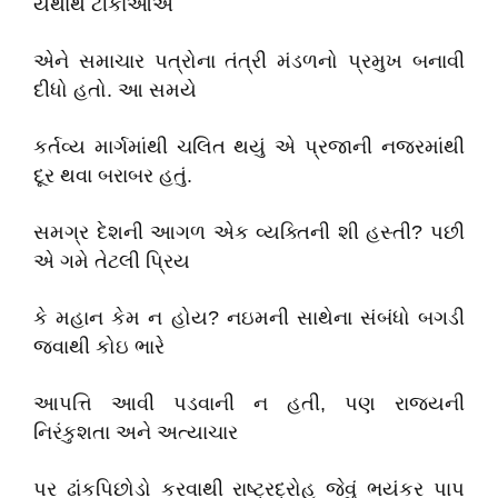
યથાર્થ ટીકાઓએ
એને સમાચાર પત્રોના તંત્રી મંડળનો પ્રમુખ બનાવી
દીધો હતો. આ સમયે
કર્તવ્ય માર્ગમાંથી ચલિત થયું એ પ્રજાની નજરમાંથી
દૂર થવા બરાબર હતું.
સમગ્ર દેશની આગળ એક વ્યક્તિની શી હસ્તી? પછી
એ ગમે તેટલી પ્રિય
કે મહાન કેમ ન હોય? નઇમની સાથેના સંબંધો બગડી
જવાથી કોઇ ભારે
આપત્તિ આવી પડવાની ન હતી, પણ રાજ્યની
નિરંકુશતા અને અત્યાચાર
પર ઢાંકપિછોડો કરવાથી રાષ્ટ્રદ્રોહ જેવું ભયંકર પાપ