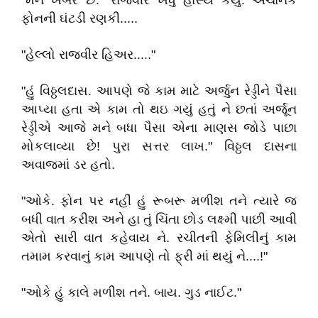
"મને ખબર છે." રાજવીરે ખંધુ હાસ્ય કર્યું. અચાનક
ફોનની ઘંટડી રણકી.....
"હેલ્લો રાજવીર હિઅર....."
"હું વિઠ્ઠલદાસ. આપણે જે કામ માટે અર્જુન રેડ્ડીને પૈસા
આપ્યા હતા એ કામ તો થઇ ગયું હતું ને છતાં અર્જૂન
રેડ્ડીએ આજે મને બધા પૈસા એના માણસ જોડે પાછા
મોકલાવ્યા છે! પુરા સત્તર લાખ." વિઠ્ઠલ દાસના
અવાજમાં ડર હતો.
"ઓકે. ફોન પર નહીં હું રૂબરૂ મળીશ તને ત્યારે જ
બધી વાત કરીશ અને હા તું ચિંતા છોડ લક્ષ્મી પાછી આવી
એતો સારી વાત કહેવાય ને. રચીતની ફેમિલીનું કામ
તમામ કરવાનું કામ આપણે તો ફ્રી માં થયું ને....!"
"ઓકે હું કાલે મળીશ તને. બાય. ગુડ નાઈટ."