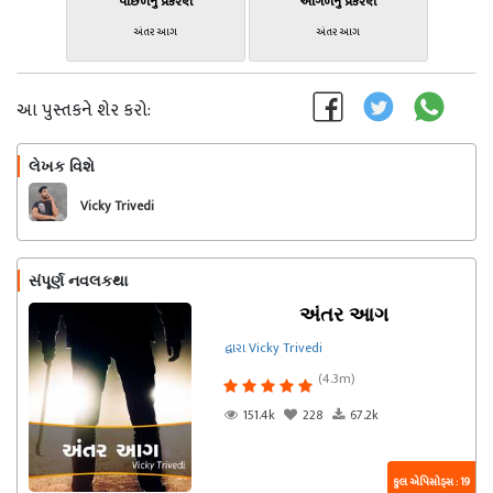
પાછળનું પ્રકરણ
આગળનું પ્રકરણ
અંતર આગ
અંતર આગ
આ પુસ્તકને શેર કરો:
લેખક વિશે
અનુસરો
Vicky Trivedi
સંપૂર્ણ નવલકથા
અંતર આગ
દ્વારા Vicky Trivedi
(4.3m)
151.4k
228
67.2k
કુલ એપિસોડ્સ : 19