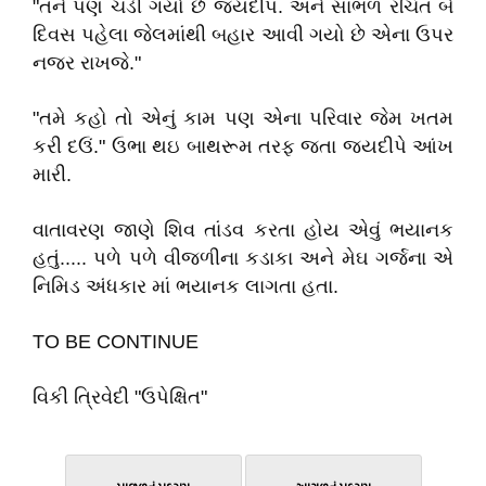
"તને પણ ચડી ગયો છે જયદીપ. અને સાંભળ રચિત બે
દિવસ પહેલા જેલમાંથી બહાર આવી ગયો છે એના ઉપર
નજર રાખજે."
"તમે કહો તો એનું કામ પણ એના પરિવાર જેમ ખતમ
કરી દઉં." ઉભા થઇ બાથરૂમ તરફ જતા જયદીપે આંખ
મારી.
વાતાવરણ જાણે શિવ તાંડવ કરતા હોય એવું ભયાનક
હતું..... પળે પળે વીજળીના કડાકા અને મેઘ ગર્જના એ
નિમિડ અંધકાર માં ભયાનક લાગતા હતા.
TO BE CONTINUE
વિકી ત્રિવેદી "ઉપેક્ષિત"