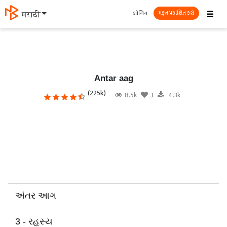
☰
લૉગિન
मराठी
મફત પ્રકાશિત કરો
Antar aag
(225k)
8.5k
3
4.3k
અંતર આગ
3 - રહસ્ય