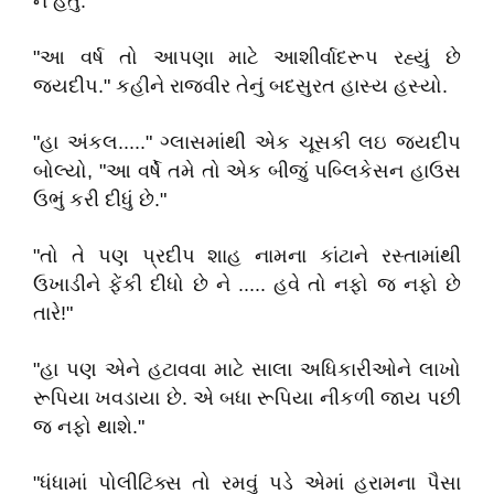
ન હતું.
"આ વર્ષ તો આપણા માટે આશીર્વાદરૂપ રહ્યું છે
જયદીપ." કહીને રાજવીર તેનું બદસુરત હાસ્ય હસ્યો.
"હા અંકલ....." ગ્લાસમાંથી એક ચૂસકી લઇ જયદીપ
બોલ્યો, "આ વર્ષે તમે તો એક બીજું પબ્લિકેસન હાઉસ
ઉભું કરી દીધું છે."
"તો તે પણ પ્રદીપ શાહ નામના કાંટાને રસ્તામાંથી
ઉખાડીને ફેંકી દીધો છે ને ..... હવે તો નફો જ નફો છે
તારે!"
"હા પણ એને હટાવવા માટે સાલા અધિકારીઓને લાખો
રૂપિયા ખવડાયા છે. એ બધા રૂપિયા નીકળી જાય પછી
જ નફો થાશે."
"ધંધામાં પોલીટિક્સ તો રમવું પડે એમાં હરામના પૈસા