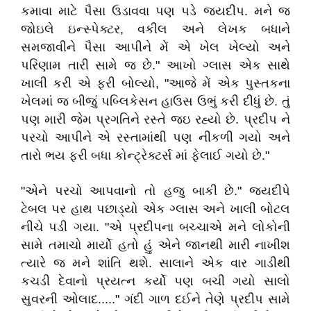
કમાવા માટે પૈસા ઉડાવવા પણ પડે જયદીપ. મને જ
જોઇલે ઇન્સ્પેક્ટર, વકીલ અને લેખક બધાને
સમજાવીને પૈસા આપીને મેં એ ખેલ ખેલ્યો અને
પરિણામ તારી સામે જ છે." આખો ગ્લાસ એક સાથે
ખાલી કરી એ ફરી બોલ્યો, "આજે મેં એક પુસ્તકના
ખેલમાં જ બીજું પબ્લિકેસન હાઉસ ઉભું કરી દીધું છે. તું
પણ મારી જેમ પ્રગતિને રસ્તે જઇ રહ્યો છે. પ્રદીપ ને
પરચો આપીને એ રસ્તામાંથી પણ નીકળી ગયો અને
તારો ભય ફરી બધા કોન્ટ્રેક્ટર્સ માં ફેલાઈ ગયો છે."
"એને પરચો આપવાનો તો હજુ બાકી છે." જયદીપે
ટેબલ પર હાથ પછાડ્યો એક ગ્લાસ અને ખાલી બોટલ
નીચે પડી ગયા. "એ પ્રદીપના બચ્ચાએ મને લોકોની
સામે તમાચો માર્યો હતો હું એને જાનથી મારી નાખીશ
ત્યારે જ મને શાંતિ થશે. સાલાને એક વાર ગાડીથી
કચડી દેવાનો પ્રયત્ન કર્યો પણ બચી ગયો સાલો
સુવરની ઓલાદ....." ગંદી ગાળ દઈને તેણે પ્રદીપ સામે