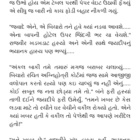
જ ઉભો હોય એમ ટેબલ પરથી પેપર વેઇટ ઉઠાવી ફેંક્યું
એ સીધુ જ બારી નો કાચ ફોડી બહાર નીકળી ગયું.
"જવાદે એને, એ બિચારો તને હવે ક્યાં નડવા આવશે.....
એના બાપની હોટેલ ઉપર જિંદગી ભર ચા વેચશે."
રાજવીર ખડખડાટ હસ્યો અને એની સાથે જયદીપનું
ભયાનક હાસ્ય પણ ભળ્યું.....
"અંકલ બાકી તમે તમારું મગજ બરાબર ચલાવ્યું.....
બિચારો રચિત અગ્નિહોત્રી કોર્ટમાં જજ સામે આજીજી
વલોપાત કરતો રહ્યો પણ કઇ ચાલ્યું જ નહીં એનું.....
કોઈ સબૂત જ નતા છોડ્યા તમે તો." બંને ફરી હસ્યાં
તાળી દઈને જયદીપે ફરી ઉમેર્યું, "તમને ખબર છે કેસ
લડવા માટે તો રચીતે ઘર વેચીને વકીલ રોક્યો હતો. એને
ક્યાં ખબર હતી કે વકીલ તો પે'લેથી જ આપણે ખરીદેલ
હતો!"