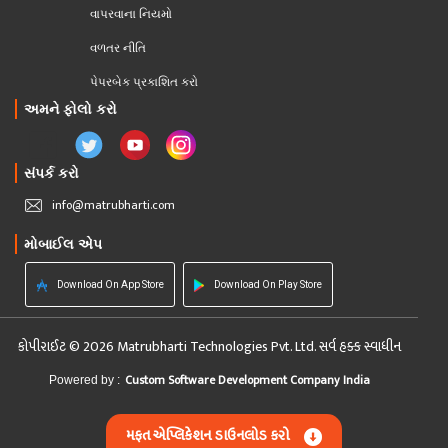
વાપરવાના નિયમો 
વળતર નીતિ
પેપરબેક પ્રકાશિત કરો
અમને ફોલો કરો
સંપર્ક કરો
info@matrubharti.com
મોબાઈલ એપ
Download On App Store
Download On Play Store
કોપીરાઈટ © 2026 Matrubharti Technologies Pvt. Ltd. સર્વ હક્ક સ્વાધીન
Custom Software Development Company India
Powered by :
મફત એપ્લિકેશન ડાઉનલોડ કરો