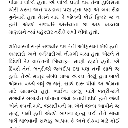
પીડાતા લોકો હતા. એ લોકો ઘણી વાર તેના હાઉસમાં
ચોરી કરતા અને પકડાયા પણ હતા પણ એ બધા રીઢા
ગુનેગારો હતા તેમને માર કે જેલની કોઈ ફિકર જ ન
હતી. એટલે રાજવીરે એરીયાના જ એક ખડતલ
માણસને ત્યાં પહેરદાર તરીકે રાખી લીધો હતો.
શનિવારની રાત્રે રાજવીર દક્ષ તેની ઓફિસમાં બેઠો હતો.
કામદારો અને કર્મચારીઓ નીકળી ગયા હતા એટલે તે
વિદેશી રેડ વાઈનની જિયાફત માણી રહ્યો હતો. એ
દિવસે તેનો ભત્રીજો જયદીપ દક્ષ પણ તેની સાથે જ
હતો. તેઓ માત્ર સંબંધ માજ અંકલ નેવ્યું હતા બાકી
એમના વચ્ચે બધું જ થતું. સાથે દારૂ પીવો એ એમના
માટે સામાન્ય હતું. ભાઈના મૃત્યુ પછી ભત્રીજાને
રાજવીરે બગાડીને પોતાના જેવો બનાવી દીધો હતો જેથી
એને કંપની મળે. જયદીપની મા એને જન્મ આપીને જ
મૃત્યું પામી હતી એટલે બાપના મૃત્યુ પછી તેને સાચા
માર્ગે ચાલવાની સલાહ આપવા કે એને રોકવા માટે કોઈ