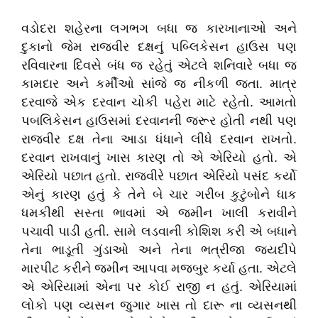
વડોદરા શહેરના લગભગ બધા જ કારખાનાઓ અને
દુકાનો જેમ રાજવીર દક્ષનું પબ્લિકેસન હાઉસ પણ
રવિવારના દિવસે બંધ જ રહેતું એટલે શનિવારે બધા જ
કામદાર અને કર્મીઓ સાંજે જ નીકળી જતા. માત્ર
દરવાજે એક દરવાન ચોકી પહેરા માટે રહેતો. આમતો
પબલિકેસન હાઉસમાં દરવાનની જરૂર હોતી નથી પણ
રાજવીર દક્ષ તેના આડા ધંધાને લીધે દરવાન રાખતો.
દરવાન રાખવાનું ખાસ કારણ તો એ એરિયો હતો. એ
એરિયો પછાત હતો. રાજવીરે પછાત એરિયો પસંદ કર્યો
એનું કારણ હતું કે તેને બે ચાર ગરીબ કુટુંબોને ધાક
ધમકીથી સસ્તા ભાવમાં એ જમીન ખાલી કરાવીને
પચાવી પાડી હતી. સામે લડવાની કોશિશ કરી એ બધાને
તેના ભાડૂતી ગુંડાઓ અને તેના ભત્રીજા જયદીપે
મારપીટ કરીને જમીન આપવા મજબુર કર્યા હતા. એટલે
એ એરિયામાં એના પર કોઈ રાજી ન હતું. એરિયામાં
લોકો પણ વ્યસન જુગાર ખાસ તો દારૂ ના વ્યસનથી