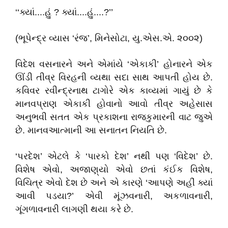
‘‘ક્યાં....હું ? ક્યાં....હું....?’’
(ભૂપેન્દ્ર વ્યાસ ‘રંજ’, મિનેસોટા, યુ.એસ.એ. ૨૦૦૨)
વિદેશ વસનારને અને એમાંયે ‘એકાકી’ હોનારને એક
ઊંંડી તીવ્ર વિરહની વ્યથા સદા સાથ આપતી હોય છે.
કવિવર રવીન્દ્રનાથ ટાગોરે એક કાવ્યમાં ગાયું છે કે
માનવપ્રાણ એકાકી હોવાનો આવો તીવ્ર અહેસાસ
અનુભવી સતત એક પ્રકાશના રાજકુમારની વાટ જુએ
છે. માનવઆત્માની આ સનાતન નિયતિ છે.
‘પરદેશ’ એટલે કે ‘પારકો દેશ’ નથી પણ ‘વિદેશ’ છે.
વિશેષ એવો, અજાણ્‌યો એવો છતાં કંઈક વિશેષ,
વિચિત્ર એવો દેશ છે અને એ કારણે ‘આપણે અહીં ક્યાં
આવી પડયા?’ એવી મૂંઝવનારી, અકળાવનારી,
ગૂંગળાવનારી લાગણી થયા કરે છે.