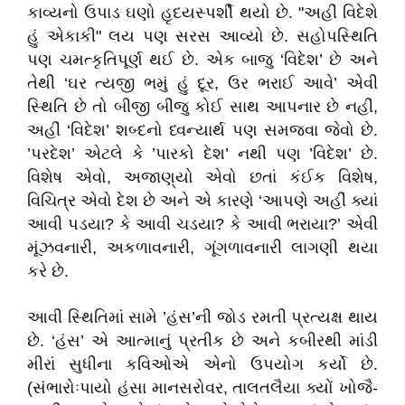
કાવ્યનો ઉપાડ ઘણો હૃદયસ્પર્શી થયો છે. "અહીં વિદેશે
હું એકાકી" લય પણ સરસ આવ્યો છે. સહોપસ્થિતિ
પણ ચમત્કૃતિપૂર્ણ થઈ છે. એક બાજુ ‘વિદેશ’ છે અને
તેથી ‘ઘર ત્યજી ભમું હું દૂર, ઉર ભરાઈ આવે’ એવી
સ્થિતિ છે તો બીજી બીજુ કોઈ સાથ આપનાર છે નહીં,
અહીં ‘વિદેશ’ શબ્દનો ધ્વન્યાર્થ પણ સમજવા જેવો છે.
’પરદેશ’ એટલે કે ’પારકો દેશ’ નથી પણ ’વિદેશ’ છે.
વિશેષ એવો, અજાણ્‌યો એવો છતાં કંઈક વિશેષ,
વિચિત્ર એવો દેશ છે અને એ કારણે ‘આપણે અહીં ક્યાં
આવી પડયા? કે આવી ચડયા? કે આવી ભરાયા?’ એવી
મૂંઝવનારી, અકળાવનારી, ગૂંગળાવનારી લાગણી થયા
કરે છે.
આવી સ્થિતિમાં સામે ’હંસ’ની જોડ રમતી પ્રત્યક્ષ થાય
છે. ‘હંસ’ એ આત્માનું પ્રતીક છે અને કબીરથી માંડી
મીરાં સુધીના કવિઓએ એનો ઉપયોગ કર્યો છે.
(સંભારોઃપાયો હંસા માનસરોવર, તાલતલૈયા ક્યોં ખોજૈ-