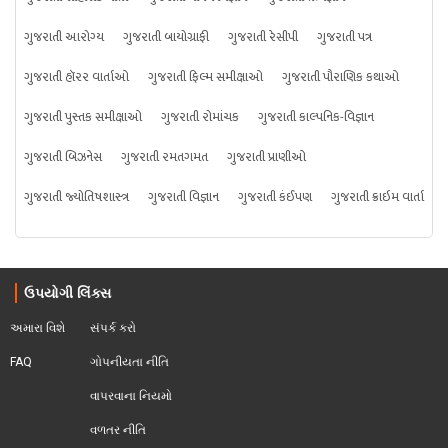
ગુજરાતી આરોગ્ય
ગુજરાતી બાયોગ્રાફી
ગુજરાતી રેસીપી
ગુજરાતી પત્ર
ગુજરાતી હૉરર વાર્તાઓ
ગુજરાતી ફિલ્મ સમીક્ષાઓ
ગુજરાતી પૌરાણિક કથાઓ
ગુજરાતી પુસ્તક સમીક્ષાઓ
ગુજરાતી રોમાંચક
ગુજરાતી કાલ્પનિક-વિજ્ઞાન
ગુજરાતી બિઝનેસ
ગુજરાતી રમતગમત
ગુજરાતી પ્રાણીઓ
ગુજરાતી જ્યોતિષશાસ્ત્ર
ગુજરાતી વિજ્ઞાન
ગુજરાતી કંઈપણ
ગુજરાતી ક્રાઇમ વાર્તા
ઉપયોગી લિંક્સ
અમારા વિશે
સંપર્ક કરો
FAQ
ગોપનીયતા નીતિ
વાપરવાના નિયમો 
વળતર નીતિ