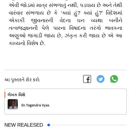
એવી જોડમાં માત્ર સંભળાતું નથી, પડઘાય છે અને તેથી
વારંવાર સંભળાય છે કે ‘ક્યાં હું? ક્યાં હું?’ વિદેશમાં
એકાકી જીવનારની વેદના ઘન વ્યથા બનીને
તત્વજ્જ્ઞાનની પેલે પારના વિષાદના તરંગો ભાવકના
અણુઓ જગાડી જાય છે, ઝંકૃત કરી જાય છે એ આ
કાવ્યનો વિશેષ છે.
આ પુસ્તકને શેર કરો:
લેખક વિશે
અનુસરો
Dr. Yogendra Vyas
NEW REALESED