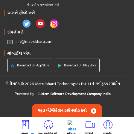
પેપરબેક પ્રકાશિત કરો
અમને ફોલો કરો
સંપર્ક કરો
info@matrubharti.com
મોબાઈલ એપ
Download On App Store
Download On Play Store
કોપીરાઈટ © 2026 Matrubharti Technologies Pvt. Ltd. સર્વ હક્ક સ્વાધીન
Custom Software Development Company India
Powered by :
મફત એપ્લિકેશન ડાઉનલોડ કરો
પુસ્તકો
મફત પ્રકાશિત કરો
સુવિચાર
વિડિઓ
પ્રોફાઈલ