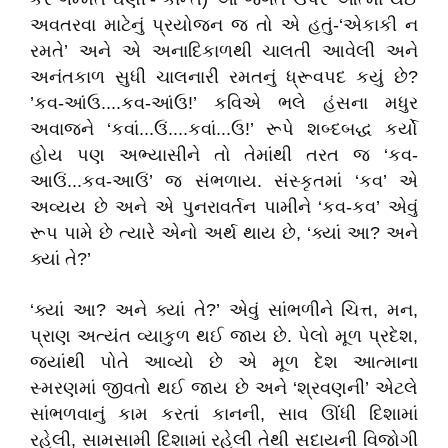
અવતરવા માટેનું પ્રયોજન જ તો એ હતું-‘એકાકી ન
રમતે’ અને એ અનાદિકાળથી ચાલતી આવેલી અને
અનંતકાળ સુધી ચાલનારી રમતનું ધ્રૂવપદ કયું છે?
’કવ-આંઉ....કવ-આંઉ!’ કવિએ ભલે હંસના મધુર
અવાજને ‘કવાં...ઉં....કવાં...ઉ!’ રૂપે શબ્દબદ્ધ કર્યો
હોય પણ અભ્યાસીને તો તેમાંથી તરત જ ‘કવ-
આઉં...કવ-આઉં’ જ સંભળાય. સંસ્કૃતમાં ‘કવ’ એ
અવ્યય છે અને એ પુનરાવર્તન પામીને ‘કવ-કવ’ એવું
રૂપ પામે છે ત્યારે એનો અર્થ થાય છે, ‘ક્યાં આ? અને
ક્યાં તે?’
‘ક્યાં આ? અને ક્યાં તે?’ એવું સાંભળીને ચિત્ત, મન,
પ્રાણ અત્યંત વ્યાકુળ થઈ જાય છે. પેલો મૂળ પ્રદેશ,
જ્યાંથી પોતે આવ્યો છે એ મૂળ દેશ આત્માના
સ્મરણમાં જીવતો થઈ જાય છે અને ‘શ્રવણની’ એટલે
સાંભળવાનું કામ કરતાં કાનની, સાવ ઊંંધી દિશામાં
રહેલી, સામસામી દિશામાં રહેલી તેથી સદાયની વિજોગી