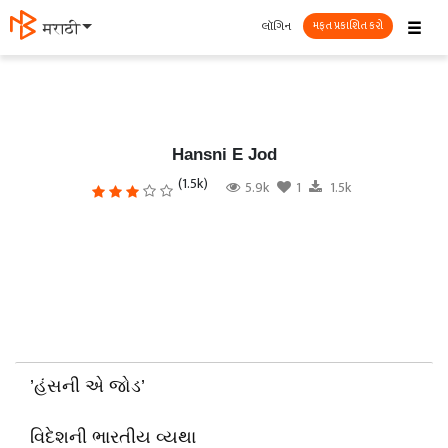
☰
લૉગિન
मराठी
મફત પ્રકાશિત કરો
Hansni E Jod
(1.5k)
5.9k
1
1.5k
’હંસની એ જોડ’
વિદેશની ભારતીય વ્યથા