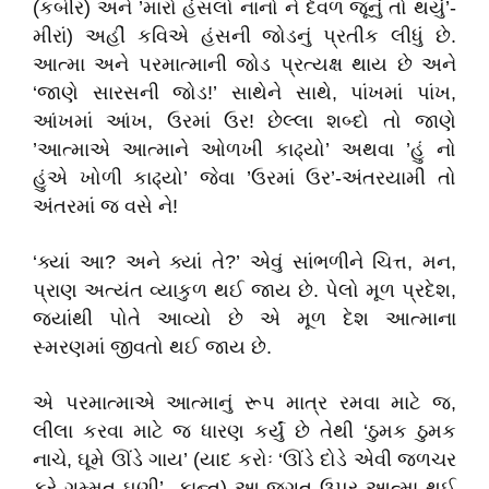
(કબીર) અને ’મારો હંસલો નાનો ને દેવળ જૂનું તો થયું’-
મીરાં) અહીં કવિએ હંસની જોડનું પ્રતીક લીધું છે.
આત્મા અને પરમાત્માની જોડ પ્રત્યક્ષ થાય છે અને
‘જાણે સારસની જોડ!’ સાથેને સાથે, પાંખમાં પાંખ,
આંખમાં આંખ, ઉરમાં ઉર! છેલ્લા શબ્દો તો જાણે
’આત્માએ આત્માને ઓળખી કાઢ્‌યો’ અથવા ’હું નો
હુંએ ખોળી કાઢ્‌યો’ જેવા ’ઉરમાં ઉર’-અંતરયામી તો
અંતરમાં જ વસે ને!
‘ક્યાં આ? અને ક્યાં તે?’ એવું સાંભળીને ચિત્ત, મન,
પ્રાણ અત્યંત વ્યાકુળ થઈ જાય છે. પેલો મૂળ પ્રદેશ,
જ્યાંથી પોતે આવ્યો છે એ મૂળ દેશ આત્માના
સ્મરણમાં જીવતો થઈ જાય છે.
એ પરમાત્માએ આત્માનું રૂપ માત્ર રમવા માટે જ,
લીલા કરવા માટે જ ધારણ કર્યું છે તેથી ‘ઠુમક ઠુમક
નાચે, ઘૂમે ઊંડે ગાય’ (યાદ કરોઃ ‘ઊંડે દોડે એવી જળચર
કરે ગમ્મત ઘણી’- કાન્ત) આ જગત ઉપર આત્મા થઈ