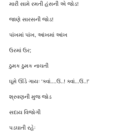
મારી સામે રમતી હંસની એ જોડ!
જાણે સારસની જોડ!
પાંખમાં પાંખ, આંખમાં આંખ
ઉરમાં ઉર;
ઠુમક ઠુમક નાચતી
ઘૂમે ઊંડે ગાયઃ ‘ક્વાં....ઉં..! ક્વાં...ઉં..!’
શ્રવણની મુજ જોડ
સદાય વિજોગી
પડઘાતી રહેઃ