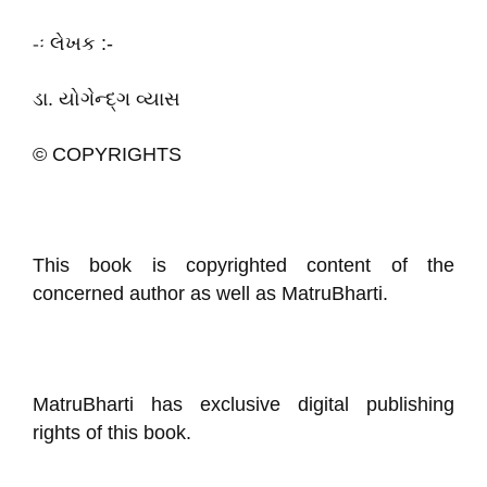
-ઃ લેખક :-
ડા. યોગેન્દ્ગ વ્યાસ
© COPYRIGHTS
This book is copyrighted content of the
concerned author as well as MatruBharti.
MatruBharti has exclusive digital publishing
rights of this book.