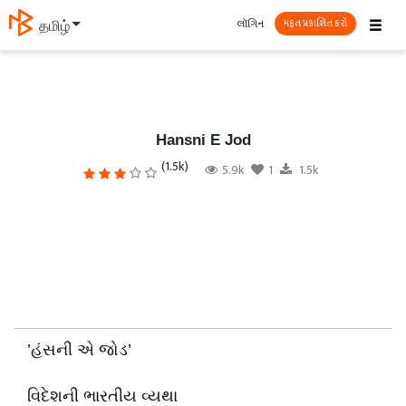
☰
લૉગિન
தமிழ்
મફત પ્રકાશિત કરો
Hansni E Jod
(1.5k)
5.9k
1
1.5k
’હંસની એ જોડ’
વિદેશની ભારતીય વ્યથા