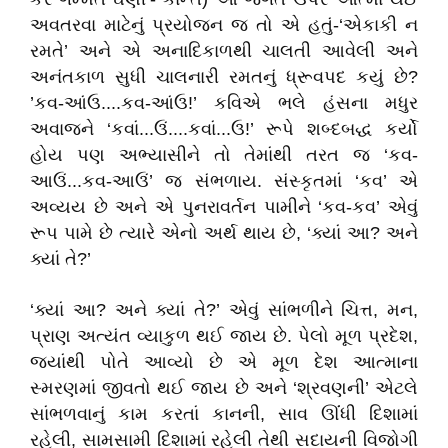
અવતરવા માટેનું પ્રયોજન જ તો એ હતું-‘એકાકી ન
રમતે’ અને એ અનાદિકાળથી ચાલતી આવેલી અને
અનંતકાળ સુધી ચાલનારી રમતનું ધ્રૂવપદ કયું છે?
’કવ-આંઉ....કવ-આંઉ!’ કવિએ ભલે હંસના મધુર
અવાજને ‘કવાં...ઉં....કવાં...ઉ!’ રૂપે શબ્દબદ્ધ કર્યો
હોય પણ અભ્યાસીને તો તેમાંથી તરત જ ‘કવ-
આઉં...કવ-આઉં’ જ સંભળાય. સંસ્કૃતમાં ‘કવ’ એ
અવ્યય છે અને એ પુનરાવર્તન પામીને ‘કવ-કવ’ એવું
રૂપ પામે છે ત્યારે એનો અર્થ થાય છે, ‘ક્યાં આ? અને
ક્યાં તે?’
‘ક્યાં આ? અને ક્યાં તે?’ એવું સાંભળીને ચિત્ત, મન,
પ્રાણ અત્યંત વ્યાકુળ થઈ જાય છે. પેલો મૂળ પ્રદેશ,
જ્યાંથી પોતે આવ્યો છે એ મૂળ દેશ આત્માના
સ્મરણમાં જીવતો થઈ જાય છે અને ‘શ્રવણની’ એટલે
સાંભળવાનું કામ કરતાં કાનની, સાવ ઊંંધી દિશામાં
રહેલી, સામસામી દિશામાં રહેલી તેથી સદાયની વિજોગી