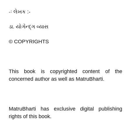
-ઃ લેખક :-
ડા. યોગેન્દ્ગ વ્યાસ
© COPYRIGHTS
This book is copyrighted content of the
concerned author as well as MatruBharti.
MatruBharti has exclusive digital publishing
rights of this book.