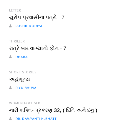
LETTER
યુરોપ પ્રવાસીના પત્રો - 7
RUSHIL DODIYA
THRILLER
રાત્રે બાર વાગ્યાનો ફોન - 7
DHARA
SHORT STORIES
અહંશૂન્ય
PIYU BHUVA
WOMEN FOCUSED
નારી શક્તિ- પ્રકરણ 32, ( દિતિ અને દનુ )
DR. DAMYANTI H. BHATT