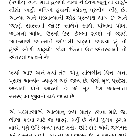
(કબીર) અને ’મારો હંસલો નાનો ને દેવળ જૂનું તો થયું’-
મીરાં) અહીં કવિએ હંસની જોડનું પ્રતીક લીધું છે.
આત્મા અને પરમાત્માની જોડ પ્રત્યક્ષ થાય છે અને
‘જાણે સારસની જોડ!’ સાથેને સાથે, પાંખમાં પાંખ,
આંખમાં આંખ, ઉરમાં ઉર! છેલ્લા શબ્દો તો જાણે
’આત્માએ આત્માને ઓળખી કાઢ્‌યો’ અથવા ’હું નો
હુંએ ખોળી કાઢ્‌યો’ જેવા ’ઉરમાં ઉર’-અંતરયામી તો
અંતરમાં જ વસે ને!
‘ક્યાં આ? અને ક્યાં તે?’ એવું સાંભળીને ચિત્ત, મન,
પ્રાણ અત્યંત વ્યાકુળ થઈ જાય છે. પેલો મૂળ પ્રદેશ,
જ્યાંથી પોતે આવ્યો છે એ મૂળ દેશ આત્માના
સ્મરણમાં જીવતો થઈ જાય છે.
એ પરમાત્માએ આત્માનું રૂપ માત્ર રમવા માટે જ,
લીલા કરવા માટે જ ધારણ કર્યું છે તેથી ‘ઠુમક ઠુમક
નાચે, ઘૂમે ઊંડે ગાય’ (યાદ કરોઃ ‘ઊંડે દોડે એવી જળચર
કરે ગમ્મત ઘણી’- કાન્ત) આ જગત ઉપર આત્મા થઈ