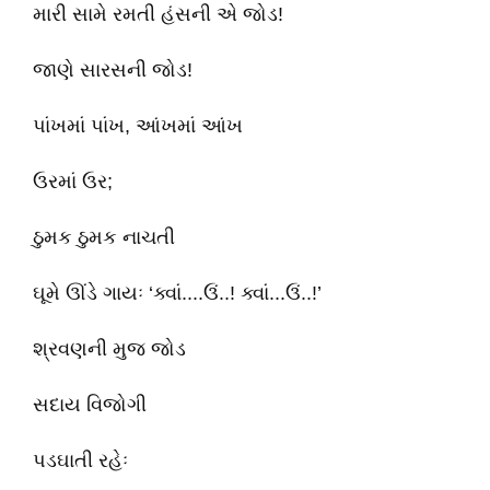
મારી સામે રમતી હંસની એ જોડ!
જાણે સારસની જોડ!
પાંખમાં પાંખ, આંખમાં આંખ
ઉરમાં ઉર;
ઠુમક ઠુમક નાચતી
ઘૂમે ઊંડે ગાયઃ ‘ક્વાં....ઉં..! ક્વાં...ઉં..!’
શ્રવણની મુજ જોડ
સદાય વિજોગી
પડઘાતી રહેઃ