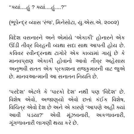
‘‘ક્યાં....હું ? ક્યાં....હું....?’’
(ભૂપેન્દ્ર વ્યાસ ‘રંજ’, મિનેસોટા, યુ.એસ.એ. ૨૦૦૨)
વિદેશ વસનારને અને એમાંયે ‘એકાકી’ હોનારને એક
ઊંંડી તીવ્ર વિરહની વ્યથા સદા સાથ આપતી હોય છે.
કવિવર રવીન્દ્રનાથ ટાગોરે એક કાવ્યમાં ગાયું છે કે
માનવપ્રાણ એકાકી હોવાનો આવો તીવ્ર અહેસાસ
અનુભવી સતત એક પ્રકાશના રાજકુમારની વાટ જુએ
છે. માનવઆત્માની આ સનાતન નિયતિ છે.
‘પરદેશ’ એટલે કે ‘પારકો દેશ’ નથી પણ ‘વિદેશ’ છે.
વિશેષ એવો, અજાણ્‌યો એવો છતાં કંઈક વિશેષ,
વિચિત્ર એવો દેશ છે અને એ કારણે ‘આપણે અહીં ક્યાં
આવી પડયા?’ એવી મૂંઝવનારી, અકળાવનારી,
ગૂંગળાવનારી લાગણી થયા કરે છે.