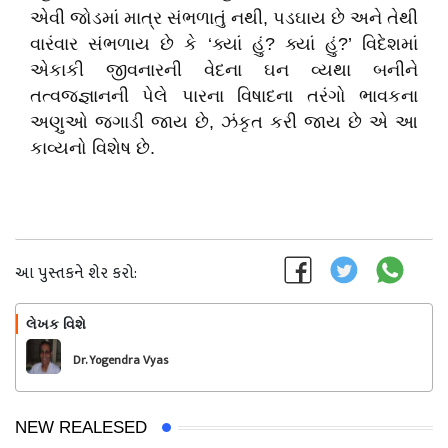
એવી જોડમાં માત્ર સંભળાતું નથી, પડઘાય છે અને તેથી
વારંવાર સંભળાય છે કે ‘ક્યાં હું? ક્યાં હું?’ વિદેશમાં
એકાકી જીવનારની વેદના ઘન વ્યથા બનીને
તત્વજ્જ્ઞાનની પેલે પારના વિષાદના તરંગો ભાવકના
અણુઓ જગાડી જાય છે, ઝંકૃત કરી જાય છે એ આ
કાવ્યનો વિશેષ છે.
આ પુસ્તકને શેર કરો:
લેખક વિશે
અનુસરો
Dr. Yogendra Vyas
NEW REALESED