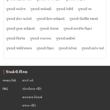
ગુજરાતી આરોગ્ય
ગુજરાતી બાયોગ્રાફી
ગુજરાતી રેસીપી
ગુજરાતી પત્ર
ગુજરાતી હૉરર વાર્તાઓ
ગુજરાતી ફિલ્મ સમીક્ષાઓ
ગુજરાતી પૌરાણિક કથાઓ
ગુજરાતી પુસ્તક સમીક્ષાઓ
ગુજરાતી રોમાંચક
ગુજરાતી કાલ્પનિક-વિજ્ઞાન
ગુજરાતી બિઝનેસ
ગુજરાતી રમતગમત
ગુજરાતી પ્રાણીઓ
ગુજરાતી જ્યોતિષશાસ્ત્ર
ગુજરાતી વિજ્ઞાન
ગુજરાતી કંઈપણ
ગુજરાતી ક્રાઇમ વાર્તા
ઉપયોગી લિંક્સ
અમારા વિશે
સંપર્ક કરો
FAQ
ગોપનીયતા નીતિ
વાપરવાના નિયમો 
વળતર નીતિ