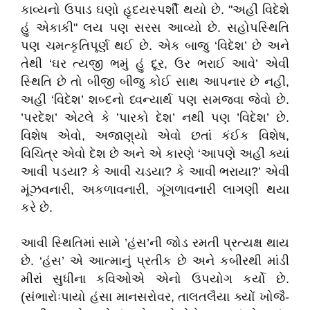
કાવ્યનો ઉપાડ ઘણો હૃદયસ્પર્શી થયો છે. "અહીં વિદેશે
હું એકાકી" લય પણ સરસ આવ્યો છે. સહોપસ્થિતિ
પણ ચમત્કૃતિપૂર્ણ થઈ છે. એક બાજુ ‘વિદેશ’ છે અને
તેથી ‘ઘર ત્યજી ભમું હું દૂર, ઉર ભરાઈ આવે’ એવી
સ્થિતિ છે તો બીજી બીજુ કોઈ સાથ આપનાર છે નહીં,
અહીં ‘વિદેશ’ શબ્દનો ધ્વન્યાર્થ પણ સમજવા જેવો છે.
’પરદેશ’ એટલે કે ’પારકો દેશ’ નથી પણ ’વિદેશ’ છે.
વિશેષ એવો, અજાણ્‌યો એવો છતાં કંઈક વિશેષ,
વિચિત્ર એવો દેશ છે અને એ કારણે ‘આપણે અહીં ક્યાં
આવી પડયા? કે આવી ચડયા? કે આવી ભરાયા?’ એવી
મૂંઝવનારી, અકળાવનારી, ગૂંગળાવનારી લાગણી થયા
કરે છે.
આવી સ્થિતિમાં સામે ’હંસ’ની જોડ રમતી પ્રત્યક્ષ થાય
છે. ‘હંસ’ એ આત્માનું પ્રતીક છે અને કબીરથી માંડી
મીરાં સુધીના કવિઓએ એનો ઉપયોગ કર્યો છે.
(સંભારોઃપાયો હંસા માનસરોવર, તાલતલૈયા ક્યોં ખોજૈ-