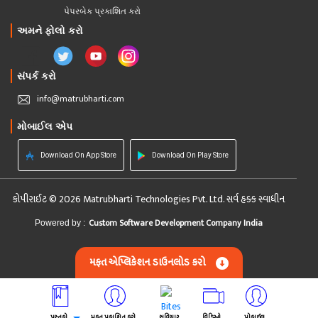
પેપરબેક પ્રકાશિત કરો
અમને ફોલો કરો
સંપર્ક કરો
info@matrubharti.com
મોબાઈલ એપ
Download On App Store
Download On Play Store
કોપીરાઈટ © 2026 Matrubharti Technologies Pvt. Ltd. સર્વ હક્ક સ્વાધીન
Custom Software Development Company India
Powered by :
મફત એપ્લિકેશન ડાઉનલોડ કરો
પુસ્તકો
મફત પ્રકાશિત કરો
સુવિચાર
વિડિઓ
પ્રોફાઈલ