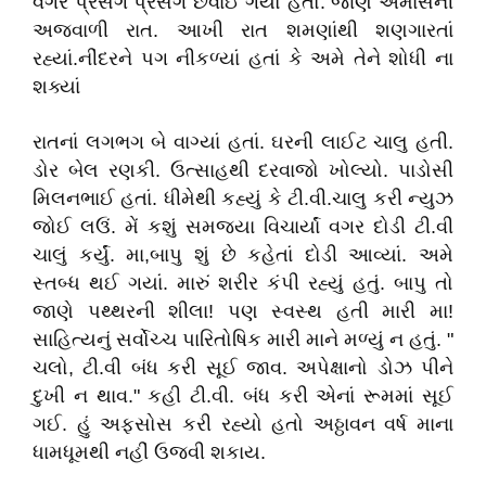
વગર પ્રસંગે પ્રસંગ છવાઈ ગયો હતો. જાણે અમાસની
અજવાળી રાત. આખી રાત શમણાંથી શણગારતાં
રહ્યાં.નીંદરને પગ નીકળ્યાં હતાં કે અમે તેને શોધી ના
શક્યાં
રાતનાં લગભગ બે વાગ્યાં હતાં. ઘરની લાઈટ ચાલુ હતી.
ડોર બેલ રણકી. ઉત્સાહથી દરવાજો ખોલ્યો. પાડોસી
મિલનભાઈ હતાં. ધીમેથી કહ્યું કે ટી.વી.ચાલુ કરી ન્યુઝ
જોઈ લઉં. મેં કશું સમજ્યા વિચાર્યાં વગર દોડી ટી.વી
ચાલું કર્યું. મા,બાપુ શું છે કહેતાં દોડી આવ્યાં. અમે
સ્તબ્ધ થઈ ગયાં. મારું શરીર કંપી રહ્યું હતું. બાપુ તો
જાણે પથ્થરની શીલા! પણ સ્વસ્થ હતી મારી મા!
સાહિત્યનું સર્વોચ્ચ પારિતોષિક મારી માને મળ્યું ન હતું. "
ચલો, ટી.વી બંધ કરી સૂઈ જાવ. અપેક્ષાનો ડોઝ પીને
દુખી ન થાવ." કહી ટી.વી. બંધ કરી એનાં રૂમમાં સૂઈ
ગઈ. હું અફસોસ કરી રહ્યો હતો અઠ્ઠાવન વર્ષ માના
ધામધૂમથી નહીં ઉજવી શકાય.