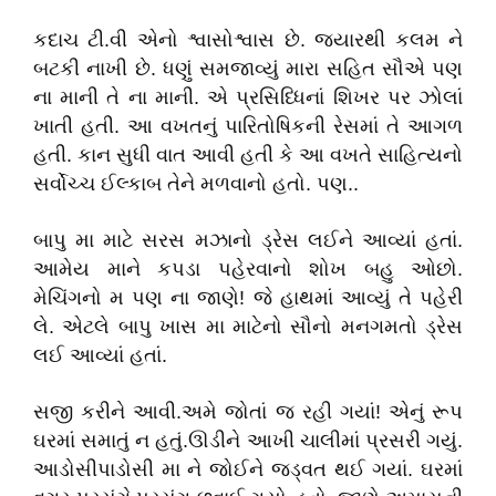
કદાચ ટી.વી એનો શ્વાસોશ્વાસ છે. જ્યારથી કલમ ને
બટકી નાખી છે. ધણું સમજાવ્યું મારા સહિત સૌએ પણ
ના માની તે ના માની. એ પ્રસિધ્ધિનાં શિખર પર ઝોલાં
ખાતી હતી. આ વખતનું પારિતોષિકની રેસમાં તે આગળ
હતી. કાન સુધી વાત આવી હતી કે આ વખતે સાહિત્યનો
સર્વોચ્ચ ઈલ્કાબ તેને મળવાનો હતો. પણ..
બાપુ મા માટે સરસ મઝાનો ડ્રેસ લઈને આવ્યાં હતાં.
આમેય માને કપડા પહેરવાનો શોખ બહુ ઓછો.
મેચિંગનો મ પણ ના જાણે! જે હાથમાં આવ્યું તે પહેરી
લે. એટલે બાપુ ખાસ મા માટેનો સૌનો મનગમતો ડ્રેસ
લઈ આવ્યાં હતાં.
સજી કરીને આવી.અમે જોતાં જ રહી ગયાં! એનું રૂપ
ઘરમાં સમાતું ન હતું.ઊડીને આખી ચાલીમાં પ્રસરી ગયું.
આડોસીપાડોસી મા ને જોઈને જડ્વત થઈ ગયાં. ઘરમાં