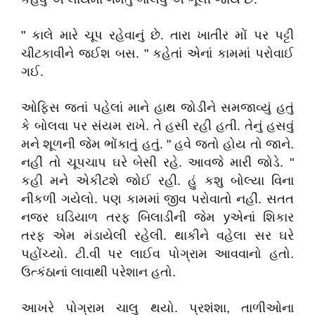
" કાલે મારે ચૂપ રહેવાનું છે. તારા ખાતીર મોં પર પટ્ટી
ચીટકાવીને જઈશ બસ. " કહેતાં એનાં કામમાં પરોવાઈ
ગઈ.
ઓફિસ જતાં પહેલાં માને હાથ જોડીને સમજાવ્યું હતું
કે બોલવા પર સંયમ રાખે. તે હસી રહી હતી. તેનું હસવું
મને શૂળની જેમ ભોંકાતું હતું. " હવે જતો હોય તો જાને.
નહીં તો ચૂપચાપ ઘરે બેસી રહે. આવજે મારી જોડે. "
કહી મને એકીટશે જોઈ રહી. હું કશુ બોલ્યા વિના
નીકળી ગયેલો. પણ કામમાં જીવ પરોવાતો નહીં. સતત
નજર ઘડિયાળ તરફ બિલાડીની જેમ yએનાં શિકાર
તરફ એમ મંડાયેલી રહેલી. થાકીને વહેલા સર ઘરે
પહોંચ્યો. ટી.વી પર લાઈવ પોગ્રામ આવવાનો હતો.
ઉત્કંઠાનાં લાવાથી પરેશાન હતો.
આખરે પોગ્રામ ચાલુ થયો. પ્રશંશા, તાળીઓના