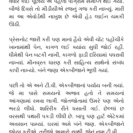
વધારે કાંઈ પૂછાય એ પહેલાં પોગ્રામ સમાપ્ત થઈ ગયો.
બીજે દિવસે તો મીડીયીએ રજનું ગજ કરી નાખ્યું. મારી
મા આ એવોર્ડથી નાખુશ છે એવી હેડ લાઈન ચમકી
ઊઠી.
પ્રેસનોટ જારી કરી પણ માનાં હૈયે એવી ચોંટ પહોંચીકે
ખાનામાંથી પેન, કાગળ લઈ ક્યાંય સુધી જોઈ રહી.
ધીમેથી પેન બટકી નાખી, કાગળો ફાડી દરિયામાં પધરાવી
નાખ્યાં. મૌનવ્રત ધારણ કરી સાહિત્ય સાથેનો સંબંધ
કાપી નાખ્યો. બંને જણા એકબીજાને ભૂલી ગયાં.
પછી તો એ અને ટી.વી. એકબીજાનાં પર્યાય બની ગયાં.
જે મા પાસે સમયનો અભાવ હતો તે સમયનાં
આંગણામાં રમવા લાગી. જોતજોતામાં ઉંમરે પણ એનો
ભરડો લીધો. શારિરીક રીતે ધસાતી ગઈ. છેલ્લાં છ
વરસથી પથારી પકડી લીધી છે. બાપુ પણ હાર્ટ એટેકમાં
અવસાન પામ્યાં. ઘરમાં અમે બંને જણ. એકબીજાને
જોયા કરીએ. ત્રીજો અમારો સાથી, જેનું નામ ટી.વી.