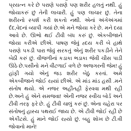
પ્રયત્ન કરે છે પરાણે પરાણે પણ શરીર હલતું નથી. હું
જોયાકરું છું તેની લાચારી. હું પણ લાચાર છું. તેના
શરીરનો સ્પર્શ કરી શકતો નથી. એનાં અંગેઅંગમાં
ર્દદ,વેદનાં વ્યાપી ગયાં છે.એ મને જોયા કરે છે. મને દયા
આવે છે. ઊભો થઈ ટીવી બંધ કરું છું. એકબીજાને
જોયા કરીએ છીએ. પાષણ જેવું હ્દય કરી બે હાથે
પરાણે પકડી પારા જેવું સરકતું એનું શરીર પકડીને તેને
બેઠી કરું છું. વીજળીનાં કડાકા ભડાકા જેવી ચીસ પાડી
ઊઠે છે.પસીનો મને વીંટળાઈ વળે છે અજગરની જેમ! હું
હાંફી ગયો એનું જડ શરીર બેઠું કરતાં. અમે
એકબીજાને જોઈ રહ્યાં છીએ. એ માંડ માંડ હસી .મને
સંતોષ થયો. એ નજર અહીંતહીં ફેરવવા મથી રહી
છે.અને હું એને સમજવા! એની નજર સ્વીચ બોર્ડ અને
ટીવી તરફ ફરે છે. હું ટીવી ચાલું કરું છું. એના ચહેરા પર
સંતોષનું હાસ્ય પથરાઈ જાય છે. એ ટીવી જોઈ રહી છે
એકીટસે. હું માને જોઈ રહ્યો છું. બહુ શોખ છે ટી.વી
જોવાનો માને!