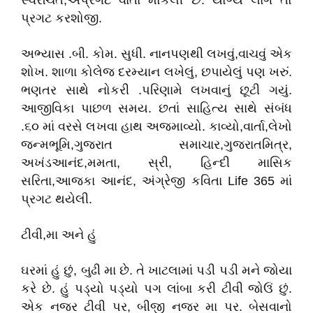
સ્વરચિત,અપ્રગટ વાર્તા મોકલી છે. યોગ્ય લાગે તો
પ્રગટ કરશોજી.
અભ્યાસ .બી. કોમ. સુધી. નાનપણથી લખવું,વાચવું એક
શોખ. શાળા કોલેજ દરમ્યાન લખેલું, છપાયેલું પણ ખરું.
ભણતર સાથે નોકરી .પરિણામે લખવાનું છૂટી ગયું.
આજીવિકા પાછળ સમય. છતાં સાહિત્ય સાથે સંબંધ
.૬૦ માં વરસે લખવા હાથ અજમાવ્યો. કાવ્યો,વાર્તા,લેખો
જન્મભૂમિ,ગુજરાત સમાચાર,ગુજરાતમિત્ર,
અખંડઆનંદ,મમતા, સ્રી, હિન્દી માસિક
સરિતા,આજકા આનંદ, અંગ્રેજી કવિતા Life 365 માં
પ્રગટ થયેલી.
ટીવી,મા અને હું
ઘરમાં હું છું, બુઢી મા છે. તે ખાટલામાં પડી પડી મને જોયા
કરે છે. હું પડ્યો પડ્યો પગ લાંબા કરી ટીવી જોઉં છું.
એક નજર ટીવી પર, બીજી નજર મા પર. બેસવાનો