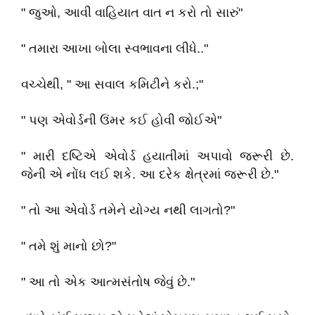
" જુઓ, આવી વાહિયાત વાત ન કરો તો સારું"
" તમારા આખા બોલા સ્વભાવના લીધે.."
વચ્ચેથી, " આ સવાલ કમિટીને કરો.;"
" પણ એવોર્ડની ઉંમર કઈ હોવી જોઈએ"
" મારી દષ્ટિએ એવોર્ડ હયાતીમાં અપાવો જરૂરી છે.
જેની એ નોંધ લઈ શકે. આ દરેક ક્ષેત્રમાં જરૂરી છે."
" તો આ એવોર્ડ તમેને યોગ્ય નથી લાગતો?"
" તમે શું માનો છો?"
" આ તો એક આત્મસંતોષ જેવું છે."