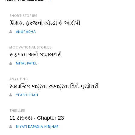
SHORT STORIES
શિક્ષક: ફરજનો યોદ્ધા કે આરોપી
ANURADHA
MOTIVATIONAL STORIES
સફળતા અને જવાબદારી
MITAL PATEL
ANYTHING
સામાજિક ભદ્રતા અભદ્રતા વિશે પ્રશ્નોતરી
YEASH SHAH
THRILLER
11 ટાસ્ક્સ - Chapter 23
NIYATI KAPADIA NIRJHAR