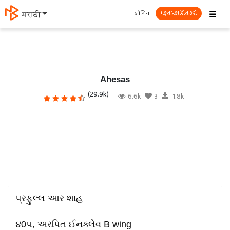
☰
લૉગિન
தமிழ்
મફત પ્રકાશિત કરો
Ahesas
(29.9k)
6.6k
3
1.8k
પ્રફુલ્લ આર શાહ
૪0૫, અરપિત ઈનક્લેવ B wing