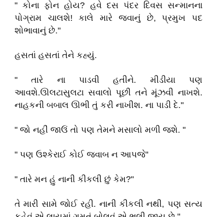
" કોના ફોન હોય? હવે દસ પંદર દિવસ સન્માનના
પોગ્રામ ચાલશે! કાલે મારે જવાનું છે, પ્રમુખ પદ
શોભાવાનું છે."
હસતાં હસતાં તેને કહ્યું.
" તારે ના પાડવી હતીને. મીડીયા પણ
આવશે.ઊલટાસુલટા સવાલો પૂછી તને મૂંઝવી નાખશે.
નાહકની બબાલ ઊભી તું કરી નાખીશ. ના પાડી દે."
" જો નહીં જાઉં તો પણ તેમને મસાલો મળી જશે. "
" પણ ઉશ્કેરાઈ કોઈ જવાબ ન આપજે"
" તારે મન હું નાની કીકલી છું કેમ?"
તે મારી સામે જોઈ રહી. નાની કીકલી નથી, પણ સત્ય
કહેવું એ લાયમાં ગમતું બોલવું એ ભૂલી જાય છે."