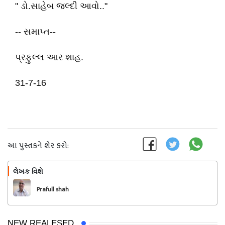
" ડો.સાહેબ જલ્દી આવો.."
-- સમાપ્ત--
પ્રફુલ્લ આર શાહ.
31-7-16
આ પુસ્તકને શેર કરો:
લેખક વિશે
અનુસરો
Prafull shah
NEW REALESED