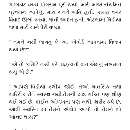
ગડગડાટ વચ્ચે પોગ્રામ પૂરો થયો. મારી માએ સંયમિત
પ્રવચન આપેલું. મારા મનને શાંતિ હતી. કારણ વગર
વિવાદ ઊભો કરવો, માની આદત હતી. એટલામાં મિડીયા
વાળા મારી માને ધેરી વળ્યા.
" તમને નથી લાગતું કે આ એવોર્ડ આપવામાં વિલંબ
થયો છે?"
" એ તો કમિટિ નક્કી કરે. મહત્વની વાત એમનું સન્નમાન
થયું એ છે."
" આપણે વિડીયો ક્લીપ જોઈ. તેઓ માનસિક તથા
શારિરીક રીતે સ્વસ્થ નથી.તેમની યાદ શક્તિ પણ ક્ષીણ
થઈ ગઈ છે, કોઈને ઓળખતાં પણ નથી, શરીર કંપે છે,
આવી સ્થસ્તિ માં તેમને એવોર્ડ આપો તો તેમને શો
આનંદ થાય?"