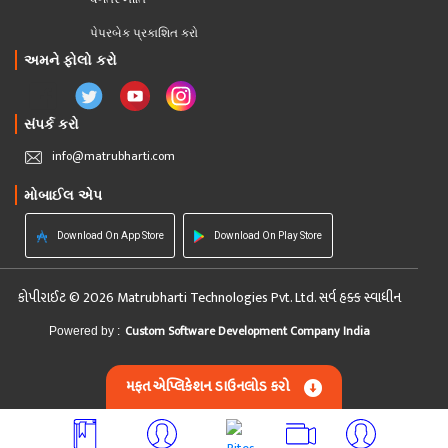
પેપરબેક પ્રકાશિત કરો
અમને ફોલો કરો
સંપર્ક કરો
info@matrubharti.com
મોબાઈલ એપ
Download On App Store
Download On Play Store
કોપીરાઈટ © 2026 Matrubharti Technologies Pvt. Ltd. સર્વ હક્ક સ્વાધીન
Custom Software Development Company India
Powered by :
મફત એપ્લિકેશન ડાઉનલોડ કરો