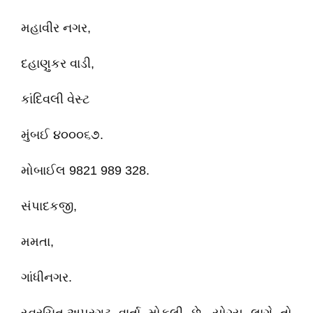
મહાવીર નગર,
દહાણુકર વાડી,
કાંદિવલી વેસ્ટ
મુંબઈ ૪૦૦૦૬૭.
મોબાઈલ 9821 989 328.
સંપાદકજી,
મમતા,
ગાંધીનગર.