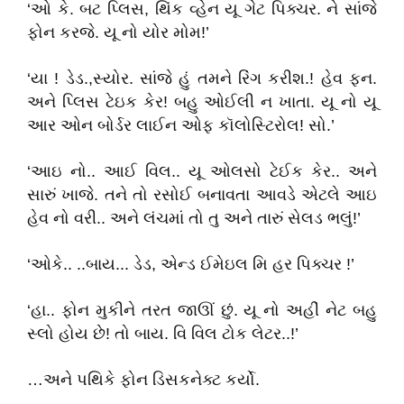
‘ઓ કે. બટ પ્લિસ, થિંક વ્હેન યૂ ગેટ પિક્ચર. ને સાંજે
ફોન કરજે. યૂ નો યોર મોમ!’
‘યા ! ડેડ.,સ્યોર. સાંજે હું તમને રિંગ કરીશ.! હેવ ફન.
અને પ્લિસ ટેઇક કેર! બહુ ઓઈલી ન ખાતા. યૂ નો યૂ
આર ઓન બોર્ડર લાઈન ઓફ કૉલોસ્ટિરોલ! સો.’
‘આઇ નો.. આઈ વિલ.. યૂ ઓલસો ટેઈક કેર.. અને
સારું ખાજે. તને તો રસોઈ બનાવતા આવડે એટલે આઇ
હેવ નો વરી.. અને લંચમાં તો તુ અને તારું સેલડ ભલું!’
‘ઓકે.. ..બાય... ડેડ, એન્ડ ઈમેઇલ મિ હર પિક્ચર !’
‘હા.. ફોન મુકીને તરત જાઊં છું. યૂ નો અહીં નેટ બહુ
સ્લો હોય છે! તો બાય. વિ વિલ ટોક લેટર..!’
…અને પથિકે ફોન ડિસકનેક્ટ કર્યો.