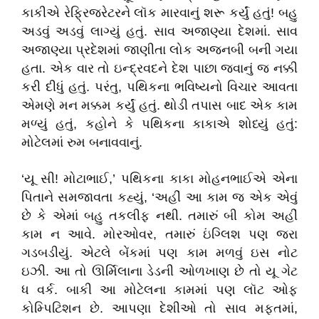
કાકીએ રેફ્રિજરેટરને લૉક મારવાનું શરૂ કર્યું હતું! બહુ
અડવું અડવું લાગ્યું હતું. સાવ અજાણ્યા દેશમાં. સાવ
અજાણ્યા પ્રદેશમાં જાણીતા લોક અજનબી બની ગયા
હતા. એક વાર તો ઇન્દ્રવદને દેશ પાછા જવાનું જ નક્કી
કરી દીધું હતું. પરંતુ, પથિકના ભવિષ્યનો વિચાર આવતા
એમણે મન મક્કમ કર્યું હતું. થોડી તપાસ બાદ એક કામ
મળ્યું હતું, કહોને કે પથિકના કાકાએ શોધ્યું હતું:
મોટેલમાં રુમ બનાવવાનું.
‘યૂ સી! મોટાભાઈ,’ પથિકના કાકા મોહનભાઈએ એના
પિતાને સમજાવતા કહ્યું, ‘અહીં આ કામ જ એક એવું
છે કે એમાં બહુ તકલીફ નથી. તમારું બી કોમ અહીં
કામ ન આવે. મોરઓવર, તમારું ઇંગ્લિશ પણ જરા
ગડબડીયું. એટલે બેંકમાં પણ કામ મળવું ઇસ નોટ
ઇઝી. આ તો ઊર્મિલાના ડેડની ઓળખાણ છે તો યૂ ગેટ
ધ વર્ક. બાકી આ મોટેલના કામમાં પણ લૉટ ઓફ
કોમ્પિટિશન છે. આપણા દેશીઓ તો સાવ મફતમાં,