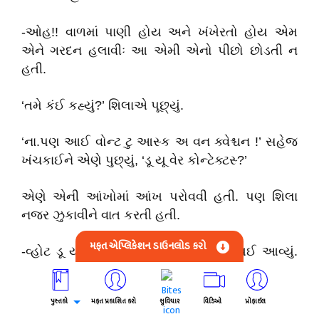
-ઓહ!! વાળમાં પાણી હોય અને ખંખેરતો હોય એમ
એને ગરદન હલાવીઃ આ એમી એનો પીછો છોડતી ન
હતી.
‘તમે કંઈ કહ્યું?’ શિલાએ પૂછ્યું.
‘ના.પણ આઈ વોન્ટ ટુ આસ્ક અ વન ક્વેશ્ચન !’ સહેજ
ખંચકાઈને એણે પુછ્યું, ‘ડૂ યૂ વેર કોન્ટેક્ટસ્‍?’
એણે એની આંખોમાં આંખ પરોવવી હતી. પણ શિલા
નજર ઝુકાવીને વાત કરતી હતી.
મફત એપ્લિકેશન ડાઉનલોડ કરો
-વ્હોટ ડૂ યૂ થિન્ક? શિલાને પુછવાનું મન થઈ આવ્યું.
પણ સહેજ મરકતા મરકતા એ બોલી, ‘નો...ઓ.ઓ!
કેમ?’
પુસ્તકો
મફત પ્રકાશિત કરો
સુવિચાર
વિડિઓ
પ્રોફાઈલ