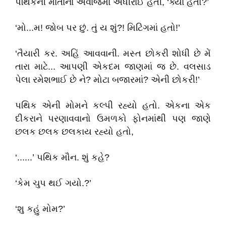
પથિકની માતાના અવાજમાં અધીરાઈ હતી, ‘ક્યાં હતો?’
‘મો...મ! જોબ પર છું. તું ય શું?! મિટિંગમાં હતો!’
‘તૈયારી કર. અહિં આવવાની. મસ્ત છોકરી શોધી છે મેં
તારા માટે... આપણી એકદમ જાણમાં જ છે. વલસાડ
પેલા રમેશભાઈ છે ને? મોટા બજારમાં? એની છોકરી!’
પથિક એની મોમને કલ્પી રહ્યો હતો. એકના એક
દીકરાને પરણાવવાનો ઉમળકો ફોનમાંથી પણ જાણે
છલક છલક છલકાય રહ્યો હતો,
‘......’ પથિક મૌન. શું કહે?
‘કેમ ચુપ થઈ ગયો.?’
‘શુ કહું મોમ?’