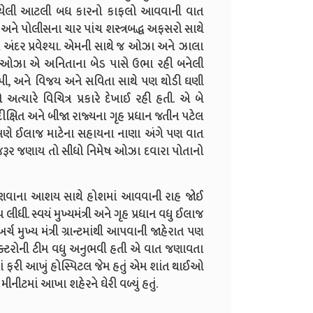
જોયેલી આટલી બધ કારનો કાફલો આવવાની વાત
અને પોલીસના ચાર પાંચ શસ્ત્રબદ્ધ અફસરો સાથે
િ અંદર પ્રવેશ્યા. એમની સાથે જ ઓઝા અને ઝાલા
ો. ઓઝા એ અનિતાના બેડ પાસે ઉભા રહી બનેલી
પી, અને વિજય અને સવિતા સાથે પણ થોડી ઘણી
્યારે વિચિત્ર પ્રકારે દેખાઈ રહી હતી. એ બે
ીક્ષિત અને બીજા રાજ્યના ગૃહ પ્રધાન જતીન પટેલ
એમણે ઈલાજ માટેના સહાયના નાણા અંગે પણ વાત
 જરૂર જણાય તો સીધો નિમેષ ઓઝા દવારા પોતાનો
ાણવાના આશય સાથે હોશમાં આવવાની રાહ જોઈ
ી. સ્વયં મુખ્યમંત્રી અને ગૃહ પ્રધાન વધુ ઈલાજ
મુખ્ય મંત્રી ગ્રાન્ટમાંથી આપવાની જાહેરાત પણ
ોક્ટરોની ટીમ વધુ અનુભવી હતી એ વાત જણાવતા
ાં ફરી આખું હોસ્પિટલ જેમ હતું એમ શાંત થાઈઓ
નીટમાં આખા શહેરને ઘેરી વળ્યું હતું.