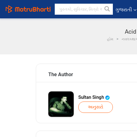
ગુજરાતી
Acid 
હોમ
નવલકથ
The Author
Sultan Singh
અનુસરો