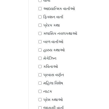
વાર્તા
આધ્યાત્મિક વાર્તાઓ
ફિક્શન વાર્તા
પ્રેરક કથા
ક્લાસિક નવલકથાઓ
બાળ વાર્તાઓ
હાસ્ય કથાઓ
મેગેઝિન
કવિતાઓ
પ્રવાસ વર્ણન
મહિલા વિશેષ
નાટક
પ્રેમ કથાઓ
જાસૂસી વાર્તા