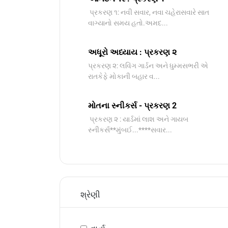
પ્રકરણ ૧: નવી સવાર, નવા ચહેરાસવારે સાત
વાગ્યાનો સમય હતો.અમદ...
અધૂરો અધ્યાય : પ્રકરણ ૨
પ્રકરણ ૨: લવિંગ ગાર્ડન અને ધુમ્મસભરી એ
રાતકેફે મોકાની બહાર વ...
મોતના સ્નીકર્સ - પ્રકરણ 2
પ્રકરણ ૨ : યાર્ડમાં લાશ અને ગાયબ
સ્નીકર્સ**મુંબઈ...****સવાર...
શ્રેણી