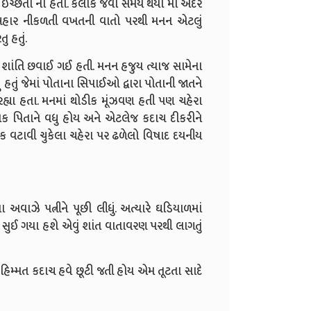
ચ્છતા ના હતા. કલાક જેવો સમય થયો માં અંદર
બહાર નીકળતી વખતની વાતો પરથી મનન એટલું
ુ હતું.
 શાંતિ છવાઈ ગઈ હતી. મનન હજુય ત્યાજ સામેના
 હતું જેમાં પોતાના સિપાઈઓ દ્વારા પોતાની જાતને
્યા હતા. મનમાં થોડીક મૂંઝવણ હતી પણ ચહેરા
એક પિતાને વધુ હોય અને એટલેજ કદાચ દીકરીને
ેક વટાવી ચુકેલા ચહેરા પર ઢળેલો વિષાદ દયનીય
અવાઝે પત્નીને પૂછી લીધું. અત્યારે ઘડિયાળમાં
જ સુઈ ગયા હશે એવું શાંત વાતાવરણ પરથી લાગતું
 હિમ્મત કદાચ હવે છૂટી જતી હોય એમ તૂટતા સાદે