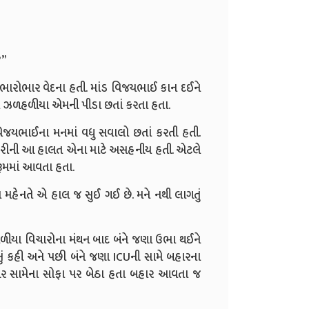
?”
ં ભારોભાર વેદના હતી. માંડ વિજયભાઈ કાન દઈને
 ઝળહળીયા એમની પીડા છતાં કરતા હતા.
વિજયભાઈના મનમાં વધુ સવાલો છતાં કરતી હતી.
 દીકરીની આ હાલત એના માટે અસહનીય હતી. એટલે
રૂમમાં આવતા હતા.
મહેનતે એ હાલ જ સુઈ ગઈ છે. મને નથી લાગતું
ંટોળીયા વિચારોના મંથન બાદ બંને જણા ઉભા થઈને
નું કહી અને પછી બંને જણા ICUની સામે બહારના
ોબર સામેના સોફા પર બેઠા હતા બહાર આવતા જ