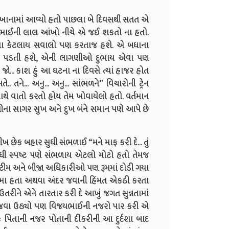
ાખાનામાં આવ્યો હતો પાછલા બે દિવસથી સતત એ
યભાઈની લાલ આંખો નીચે એ જઈ શકતો ના હતો.
તા કેટલાય સવાલો પણ કરતાજ હશે. એ બધાના
લીફ પડતી હશે, એની લાગણીઓ દુભાય એવા પણ
ો... કાશ હું આ ઘટના ના દિવસે ત્યાં હાજર હોત
ને... અનુ... અનુ... સાંભળને” વિચારોની ટ્રેન
 વાતો કરતો હોય તેમ ખોવાયેલો હતો. વર્તમાન
ઓના સાગર સુખ અને દુખ બંને સમાન પણે આપે છે
 છેક બહાર સુધી સંભળાઈ “મને માફ કરી દે... તું
ુધી સ્પષ્ટ પણે સંભળાય એટલો મોટો હતો તેમજ
 ટીમ અને બીજા અધિકારીઓ પણ રૂમમાં દોડી ગયા
ઉભા હતા અથવા અંદર જવાની હિંમત એકઠી કરતા
તરીને એને તારતાર કરી દે આખું જગત સુન્નતામાં
દર જવા ઉઠ્યો પણ વિજયભાઈની નજરો પાર કરી એ
 પિતાની નજર પોતાની દીકરીની આ દુર્દશા બાદ