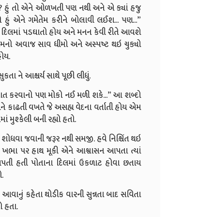
હું તો એને ઓળખતી પણ નથી અને એ ક્યાં હજુ
લે હું એને ગમેતેમ કરીને બોલાવી લઈશ... પણ...”
 દિલમાં પડઘાતો હોય અને મનન કેવી રીતે આવશે
એમનો અવાજ સાવ ધીમો અને અસ્પષ્ટ થઇ ચુક્યો
હોય.
ા ને આશ્ચર્ય સાથે પૂછી લીધું.
 વાત કરવાનો પણ મોકો નઈ મળી શકે...” આ શબ્દો
ને કાઢતી વખતે જે અસહ્ય વેદના વર્તાતી હોય એમ
 મુશ્કેલી બની રહ્યો હતો.
ંય શોધવા જવાની જરૂર નથી સમજી. હવે નિશ્ચિંત થઇ
ા ખભા પર હાથ મૂકી એને આશ્વાસન આપતા ત્યાં
ા આપતી હતી પોતાના દિલમાં ઉકળાટ હોવા છતાય
.
વાનું કહેતા થોડીક વારની સુન્નતા બાદ સવિતા
ો હતા.