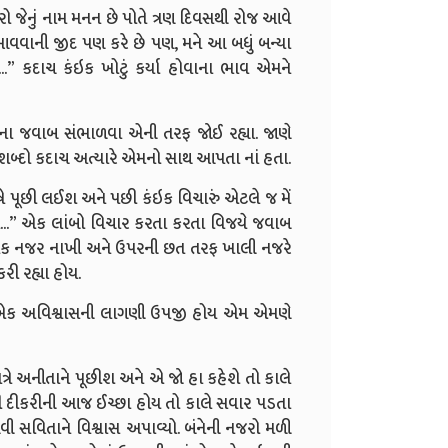
રો જેનું નામ મનન છે પોતે ત્રણ દિવસથી રોજ આવે
આવવાની જીદ પણ કરે છે પણ, મને આ બધું બન્યા
...” કદાચ કંઇક ખોટું કર્યા હોવાના ભાવ એમને
ના જવાબ સંભાળવા એની તરફ જોઈ રહ્યા. જાણે
બ્દો કદાચ અત્યારે એમનો સાથ આપતા નાં હતા.
િષે પૂછી લઈશ અને પછી કંઇક વિચારું એટલે જ મેં
ો...” એક લાંબો વિચાર કરતા કરતા વિજયે જવાબ
 એક નજર નાખી અને ઉપરની છત તરફ ખાલી નજરે
રી રહ્યા હોય.
 એક અવિશ્વાસની લાગણી ઉપજી હોય એમ એમણે
જે રાત્રે અનીતાને પૂછીશ અને એ જો હા કહેશે તો કાલે
ારી દીકરીની આજ ઈચ્છા હોય તો કાલે સવાર પડતા
ી સવિતાને વિશ્વાસ અપાવ્યો. બંનેની નજરો મળી