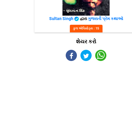
Sultan Singh
દ્વારા
ગુજરાતી પ્રેમ કથાઓ
કુલ એપિસોડ્સ : 15
શેયર કરો