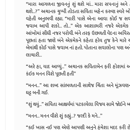
“મારા આગળના જીવનનું શું થશે માં... મારા સપનાનું અન
થશે...?” અચાનક ચુપ્પી તોડતા સવિતા બહેન કરુણ સ્વરે 
વહેતી અનુભવી રહ્યા. “મારી પાસે એના આવા કોઈ જ સ
જવાબ આપી શકો... તો...” એક આશાભરી નજરે એકમેક સ
આંખોમાં સીધી નજર પરોવી. બંને તરફ ઉછળતી વેદના અવિર
પૂછતાં હતા જાણે બંને એકમેકને કહેતા હોય તુજ કેને માર
બેમાંથી કોઈ પાસે જવાબ નાં હતો. પોતાના સવાલોના પણ અ
લાચારી...
“અરે હા, યાદ આવ્યું...” અચાનક સવિતાબેન ફરી હોશમાં આ
કંઇક મનન વિશે પૂછતી હતી”
“મનન...” આ શબ્દ સાંભળતાની સાથેજ ચિંતા અને મૂંઝવ
ઘટ્ટ બની ગઈ.
“શું થયું...” સવિતા આશ્ચર્યમાં પટકાયેલા વિજય સામે જોઇને 
“મનન... મનન વીશે શું કહ્યું...? જલ્દી કે મને...”
“કઈ ખાસ નઈ પણ એણે આપણી અનુને હંમેશા મદદ કરી છે અન