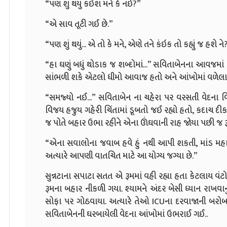
“પણ શું થયું કઈશ મને કે નઈ?”
“એ સાવ તૂટી ગઈ છે.”
“પણ શું થયું... એ તો કે મને, એણે તને કંઇક તો કહ્યું જ હશે ને
“હા ઘણું બધું થોડાક જ શબ્દોમાં...” સવિતાબેનના આવજમા
સાંભળી શકે એટલો ધીમો આવાજ હતો અને આંખોમાં વળેલા
“સમજ્યો નઈ...” સવિતાબેન ના ચહેરા પર વરસતી વેદના 
વિજય હજુય ગહેરી ચિંતામાં ડૂબતો જઈ રહ્યો હતો, કદાચ
જ પોતે બહાર ઉભા રહીને એના ઊંઘવાની રાહ જોયા પછી જ 
“એના સવાલોના જવાબ હવે હું નથી આપી શકતી, માંડ મહા 
અત્યારે આપણી વાતચિત માટે આ યોગ્ય જગ્યા છે.”
સુન્નટાના સપાટા સતત એ રૂમમાં વહી રહ્યા હતા કેટલાય વ
રૂમના બહાર નીકળી ગયા. શ્યામને અંદર બેસી ધ્યાન રાખવા
સોફા પર ગોઠવાયા. અત્યારે તેઓ ICUના દરવાજાની બર
સવિતાબેનની ઘરબાયેલી વેદના આંખોમાં ઉભરાઈ ગઈ..