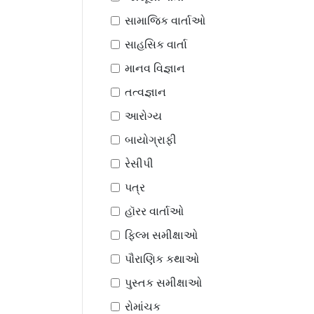
સામાજિક વાર્તાઓ
સાહસિક વાર્તા
માનવ વિજ્ઞાન
તત્વજ્ઞાન
આરોગ્ય
બાયોગ્રાફી
રેસીપી
પત્ર
હૉરર વાર્તાઓ
ફિલ્મ સમીક્ષાઓ
પૌરાણિક કથાઓ
પુસ્તક સમીક્ષાઓ
રોમાંચક