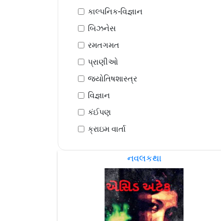
કાલ્પનિક-વિજ્ઞાન
બિઝનેસ
રમતગમત
પ્રાણીઓ
જ્યોતિષશાસ્ત્ર
વિજ્ઞાન
કંઈપણ
ક્રાઇમ વાર્તા
નવલકથા