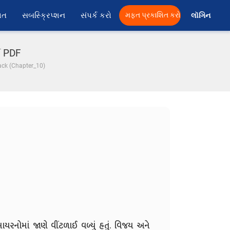
ાત
સબસ્ક્રિપ્શન
સંપર્ક કરો
મફત પ્રકાશિત કરો
લૉગિન 
તા PDF
ack (Chapter_10)
યરનોમાં જાણે વીંટળાઈ વળ્યું હતું. વિજય અને