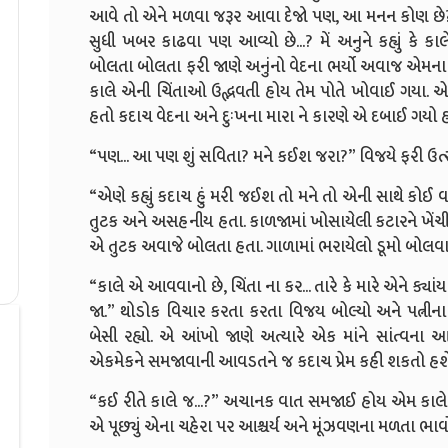
આવે તો એને મળવા જરૂર આવા દેજો પણ, આ મનન કોણ છે? 
સુધી ખબર કાઢવા પણ આવ્યો છે...? મેં અનુને કહ્યું કે કા
બોલતા બોલતા ફરી જાણે અનુંનો વેદના ભર્યો અવાજ એમના
કાલે એની ચિંતાઓ ઉદ્ભવતી હોય તેમ પોતે ખોવાઈ ગયા. 
હતો કદાચ વેદના અને દુઃખના મારા ને કારણે એ દબાઈ ગયો 
“પણ... આ પણ શું સવિતા? મને કઈશ જરા?” વિજયે ફરી ઉત્સુકત
“એણે કહ્યું કદાચ હું મરી જઈશ તો મને તો એની સાથે કોઈ
તુટક અને અસહનીય હતા. કાળજામાં ખોસાયેલી કટારને ખેંચી
એ તુટક અવાજે બોલતા હતા. ગાળામાં ભરાયેલો ડૂમો બોલવામાં
“કાલે એ આવવાનો છે, ચિંતા ના કર... તારે કે મારે એને ક્યા
જા.” થોડોક વિચાર કરતા કરતા વિજય બોલ્યો અને પત્નીન
બેસી રહ્યો. એ આંખો જાણે અત્યારે એક માંને સાંત્વન
એકમેકને સમજાવાની આવડતને જ કદાચ પ્રેમ કહી શકતો હશે
“કઈ રીતે કાલે જ...?” અચાનક વાત સમજાઈ હોય એમ કાલે આ
એ પૂછ્યું એના ચહેરા પર આશ્ચર્ય અને મૂંઝવણના મળતા ભાવ