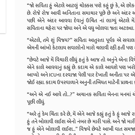
“જો સવિતા હું એટલે આટલું ચોક્કસ પણે કહું છું કે, એ છોક
છે. રોજે રોજ આવી અનિતાના સમાચાર પૂછે છે અને અંદર 
પછી એને અંદર આવવા દેવાનું ઉચિત નાં લાગ્યું એટલે મેં
સવિતાના ચહેરા પર જોયા અને એ વધુ બોલવા જતા અટક્યા.
“એટલે, તમે શું વિજય?” સવિતા આતુરતા પૂર્વક એ સવાલ
એમની આંખો કેટલાય સવાલોનો મારો ચલાવી રહી હતી પણ શ
“છેવટે આજે મેં વિચારી લીધું હતું કે આજ તો અનુંને એના વ
એને કાલે આવવાનું કહ્યું છે. કદાચ એ કાલે આવશે પણ ખર
આપ્યો અને ICUના દરવાજા પેલી પાર દેખાતી અનીતા પર
જોઈ રહ્યા. કદાચ ઉપરવાળાને અનુની તબિયત માટેની પ્રાથના ક
“અને એ નઈ આવે તો...?” અચાનક સવિતા બેનના મનમાં
પૂછી લીધું.
“અરે તું કેમ ચિંતા કરે છે, મેં એને આજે કહ્યું હતું કે હું આ
હું તને બોલાવી લઈશ એનો નંબર છે મારી પાસે. અને જો મ
જ હું એને બોલાવી લઈશ...” વિજયે છેવટે આખી વાત સમજાવ