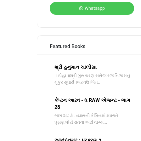
Whatsapp
Featured Books
શ્રી હનુમાન ચાલીસા
॥ દોહા ॥શ્રી ગુરુ ચરણ સરોજ રજ નિજ મનુ
મુકુર સુધારી ।બરનઉ બિમ...
કેપ્ટન આરવ - ધ RAW એજન્ટ - ભાગ
28
ભાગ ૨૮: ડૉ. વ્યાસની કેબિનમાં મધરાતે
ઘૂસણખોરી રાતના અઢી વાગ્ય...
આનંદનગર : પ્રકરણ ૧