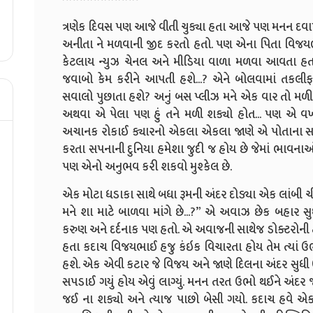
ત્રણેક દિવસ પણ આજે વીતી ચુક્યા હતા આજે પણ મનન દવ
અનીતા ને મળવાની જીદ કરતો હતો. પણ એના પિતા વિજ
કેટલાય ન્યુઝ ચેનલ અને મીડિયા વાળા મળવા આવતા હ
જવાબો કેમ કરીને આપતી હશે...? એને બોલવામાં તક
સવાલો પુછાતા હશે? અનું બસ પ્લીઝ મને એક વાર તો મળી જ
અથવા એ પેલા પણ હું તને મળી શક્યો હોત... પણ એ વખતે.. ત
અચાનક રોકાઈ ક્યારનો એકલા એકલા જાણે એ પોતાના સાથે
કરતા સપનાની દુનિયા હમેશા જુદી જ હોય છે જેમાં ભાવના
પણ એનો અનુભવ કરી શકવો મુશ્કેલ છે.
એક મોટા ધડાકા સાથે બધા રૂમની અંદર દોડ્યા એક લાંબી ચીખ
મને શા માટે બાળવા માંગે છે...?” એ અવાઝ છેક બહાર સ
કરુણ અને દર્દનાક પણ હતો. એ અવાજની સાથેજ ડોક્ટરોની
હતા કદાચ વિજયભાઈ હજુ કંઇક વિચારતા હોય તેમ ત્યાં 
હશે. એક એવી કટાર જે વિજય અને જાણે દિલના અંદર સુધી ઉ
સપડાઈ ગયું હોય એવું લાગ્યું. મનન તરત ઉભો થઈને અં
જઈ ના શક્યો અને ત્યાજ પાછો બેસી ગયો. કદાચ હવે એક