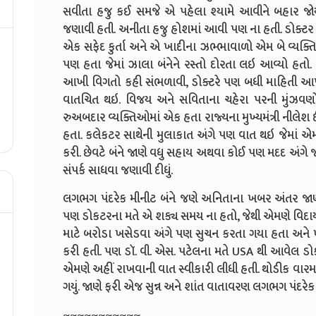
સવીતા હજુ કઈ સમજે એ પહેલા શ્યામે આવીને બહાર 
જણાવી હતી. અનીતા હજુ હોશમાં આવી પણ ના હતી. ડોક્ટર 
એક સફેદ કુર્તા અને એ ખાદીના ઝભ્ભાવાળો એમ બે વ્યક્ત
પણ હતા જેમાં ઝાલા બંનેને રસ્તો દોરતા લઇ આવ્યો હત
આખી વિગતો કહી સંભળાવી, ડોક્ટરે પણ બધી માહિતી આ
વાતચિત થઇ. વિજય અને સવિતાના ચહેરા પરની મુંઝવણો અત
રુઅબદાર વ્યક્તિઓમાં એક હતા રાજ્યના મુખ્યમંત્રી નીલેશ દ
હતા. કલેકટર સાથેની મુલાકાત અંગે પણ વાત થઇ જેમાં 
કરી. છેવટે બંને જાણે વધુ સહાય અથવા કોઈ પણ મદદ અંગે
સંપર્ક સાધવા જણાવી દીધું.
લગભગ પંદરેક મીનીટ બંને જણે અનિતાના ખબર અંતર જ
પણ ડોકટરના મતે એ શક્ય સમય ના હતો, જેથી એમણે વિદાય લીધ
માટે બરોડા ખસેડવા અંગે પણ સુચન કરતા ગયા હતા અને ખર્ચ 
કરી હતી. પણ ડૉ. વી. એસ. પટેલના મતે USA થી આવેલ ડ
એમણે અહીં રાખવાની વાત સ્વીકારી લીધી હતી. થોડીક વારમ
ગયું. જાણે ફરી એજ સુન્ન અને શાંત વાતાવરણ લગભગ પંદરેક મી
~~~~~~~~~~~