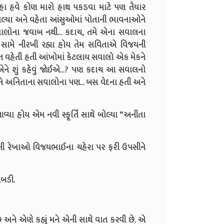
ે હા હવે કોણ મારો હાથ પકડવા માટે પણ તૈયાર
બોલ્યા અને વહેતા આંસુઓમાં પોતાની ભાવનાઓને
વાલોના જવાબ નથી... કદાચ, તમે એના સવાલના
ામે નીરખી રહ્યા હોય તેમ સવિતાએ વિજયની
ત વહેતી હતી આંખોમાં કેટલાય સવાલો એક મેકને
ે એને શું કહેવું જોઈએ...? પણ કદાચ આ સવાલનો
ને અનિતાના સવાલોના પણ... બસ વેદના હતી અને
વ્યા હોય એમ નવી સ્ફૂર્તિ સાથે બોલ્યા “અનીતા
ણની રેખાઓ વિજયભાઈના ચહેરા પર ફરી ઉપસીને
બબડી.
ે એણે કહ્યું મને એની સાથે વાત કરવી છે. એ