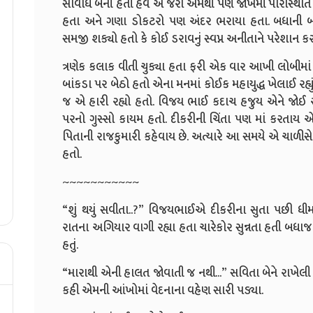
સાવધિ બની હતી હવે એ જરા અમથી પણ જોખમી પરિસ્થિતિ ઈ
હતા અને ગણા ડોકટરો પણ અંદર ભરાયા હતા. બધાની 
સમજી શક્યો હતો કે કોઈ ડરાવનું સ્વપ્ન અનીતાને પરેશાન કરત
ત્રણેક કલાક વીતી ચુક્યા હતા ફરી એક વાર આખી લોબીમાં
બાંકડા પર બેઠો હતો એના મનમાં કોઈક મહાયુદ્ધ ખેલાઈ રહ્યું
જ એ હારી રહ્યો હતો. વિજય ભાઈ કદાચ હજુય એને જોઈ રહ
પરનો ગુસ્સો કાયમ હતો. દીકરીની ચિંતા પણ માં કરતાય 
પિતાની રાજકુમારી કહેવાય છે. અત્યારે આ સમયે એ ચાળીસ
હતો.
~~~~~~~~~~~
“શું થયું સવીતા..?” વિજયભાઈએ દીકરીના સુતા પછી ધીમા 
રાતના અગિયાર વાગી રહ્યા હતા ચારેકોર સુન્નતા હતી બધા
હતું.
“મારાથી એની હાલત જોવાતી જ નથી...” સવિતા બેને રાખેલી
કહી એમની આંખોમાં વેદનાના વહેણ સારી પડ્યા.