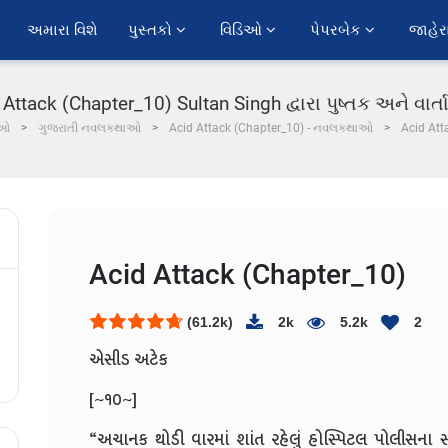
અમારા વિશે
પુસ્તકો 
વિડિઓ 
પેપરબેક 
જાહેર
Attack (Chapter_10) Sultan Singh દ્વારા પુષ્તક અને વાર્
ાઓ
ગુજરાતી નવલકથાઓ
Acid Attack (Chapter_10) - નવલકથાઓ
Acid Att
Acid Attack (Chapter_10)
(61.2k)
2k
5.2k
2
એસીડ અટેક
[~૧૦~]
“અચાનક થોડી વારમાં શાંત રહેલું હોસ્પિટલ પોલીસના સા