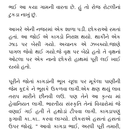
ભઈ આ કયા ગામની વારતા છે. હું તો રોજ રોટલીનાં
ટુકડા નાખું છું.
આખરે એની નજરમાં એક શાળા પડી. છોકરાઓ રમતાં
હતાં. આ જોઈ એ કાગડો નિરાશ થયો. થાકીને એક
ઝાડ પર બેસી ગયો. અચાનક એ ઝબક્યો.જાણે
પાગલ જેવો થઈ ગયો.જે વૃક્ષ પર બેઠો હતો તે વૃક્ષનાં
ઓટલા પર એક નાનો છોકરો હાથમાં પૂરી લઈ ખાઈ
રહ્યો હતો.
પૂરીને જોતાં કાગડાંની ભૂખ ચૂલા પર મૂકેલા પાણીની
જેમ કૂદકે ને ભૂસકે ઉકળવા લાગી.એક ક્ષણ થયું લાવ
તરાપ મારીને છીનવી લઉં. પણ તેને આ કૃત્ય માં
હેવાનિયત લાગી. ભારતીય સંસ્કૃતિ તેનાં વિચારોમાં જે
વણાઈ ગઈ હતી તે હથોડાં ટીપવા લાગી. કાગડાપણું
ફગાવી કા..કા.. કરવા લાગ્યો. છોકરાએ હસતાં હસતાં
ઉપર જોયું. " આવો કાગડા ભાઈ, અરધી પૂરી તમારી,