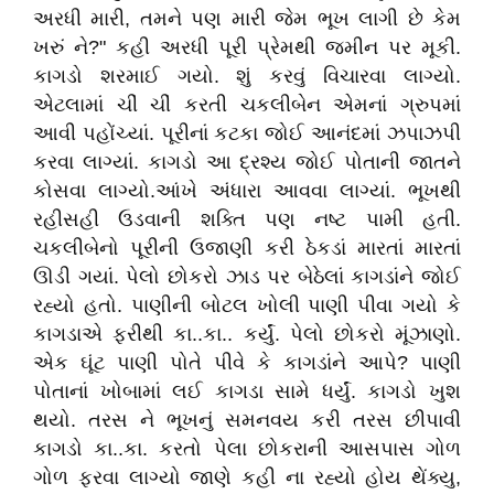
અરધી મારી, તમને પણ મારી જેમ ભૂખ લાગી છે કેમ
ખરું ને?" કહી અરધી પૂરી પ્રેમથી જમીન પર મૂકી.
કાગડો શરમાઈ ગયો. શું કરવું વિચારવા લાગ્યો.
એટલામાં ચીં ચીં કરતી ચકલીબેન એમનાં ગ્રુપમાં
આવી પહોંચ્યાં. પૂરીનાં કટકા જોઈ આનંદમાં ઝપાઝપી
કરવા લાગ્યાં. કાગડો આ દ્રશ્ય જોઈ પોતાની જાતને
કોસવા લાગ્યો.આંખે અંધારા આવવા લાગ્યાં. ભૂખથી
રહીસહી ઉડવાની શક્તિ પણ નષ્ટ પામી હતી.
ચકલીબેનો પૂરીની ઉજાણી કરી ઠેકડાં મારતાં મારતાં
ઊડી ગયાં. પેલો છોકરો ઝાડ પર બેઠેલાં કાગડાંને જોઈ
રહ્યો હતો. પાણીની બોટલ ખોલી પાણી પીવા ગયો કે
કાગડાએ ફરીથી કા..કા.. કર્યું. પેલો છોકરો મૂંઝાણો.
એક ઘૂંટ પાણી પોતે પીવે કે કાગડાંને આપે? પાણી
પોતાનાં ખોબામાં લઈ કાગડા સામે ધર્યું. કાગડો ખુશ
થયો. તરસ ને ભૂખનું સમનવય કરી તરસ છીપાવી
કાગડો કા..કા. કરતો પેલા છોકરાની આસપાસ ગોળ
ગોળ ફરવા લાગ્યો જાણે કહી ના રહ્યો હોય થેંક્યુ,