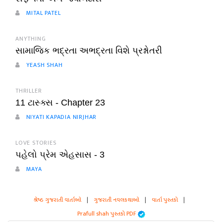
MITAL PATEL
ANYTHING
સામાજિક ભદ્રતા અભદ્રતા વિશે પ્રશ્નોતરી
YEASH SHAH
THRILLER
11 ટાસ્ક્સ - Chapter 23
NIYATI KAPADIA NIRJHAR
LOVE STORIES
પહેલો પ્રેમ એહસાસ - 3
MAYA
શ્રેષ્ઠ ગુજરાતી વાર્તાઓ
|
ગુજરાતી નવલકથાઓ
|
વાર્તા પુસ્તકો
|
Prafull shah પુસ્તકો PDF