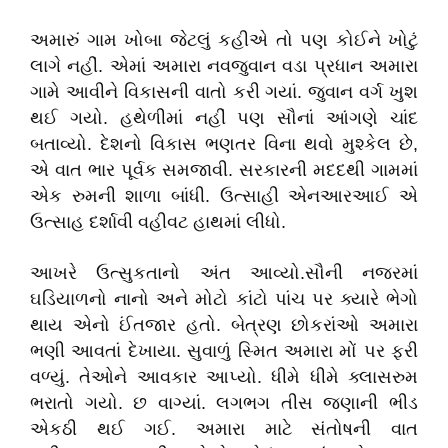
અમારું ગામ ખોબા જેટલું કહીએ તો પણ કોઈને ખોટું
લાગે નહીં. એમાં અમારા નવજુવાન વડા પ્રધાન અમારા
ગામે આવીને વિકાસની વાતો કરી ગયાં. જુવાન વર્ગ ખુશ
થઈ ગયો. હથેળીમાં નહીં પણ સૌનાં આંગણે ચાંદ
બતાવ્યો. દેશનો વિકાસ ભણતર વિના થવો મુશ્કેલ છે,
એ વાત ભાર પૂર્વક સમજાવી. સરકારની મદદથી ગામમાં
એક રુમની શાળા બાંધી. ઉત્સાહી એનઆરઆઈ એ
ઉત્સાહ દર્શાવી વહીવટ હાથમાં લીધો.
આખરે ઉત્સુકતાનો અંત આવ્યો.સૌની નજરમાં
ઘડિયાળનો નાનો અને મોટો કાંટો પાંચ પર ક્યારે ભેગો
થાય એનો ઈંતજાર હતો. બેત્રણ છોકરાંઓ અમારા
ભણી આવતાં દેખાયા. સુવાળું સ્મિત અમારા મોં પર ફરી
વળ્યું. તેઓને આવકાર આપ્યો. ધીમે ધીમે ક્લાસરુમ
ભરાતો ગયો. છ વાગ્યાં. લગભગ તીસ જણાની ભીડ
એકઠી થઈ ગઈ. અમારા માટે સંતોષની વાત