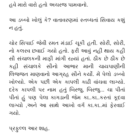
હવે મારો વારો હતો અચરજ પામવાનો.
આ ડબ્બો ખોલું કે? વાતાવરણમાં સ્તબ્ધતાં સિવાય કશું
ન હતું.
ચોર સિપાઈ જેવી રમત મંડાઈ ચૂકી હતી. સોરી, સોરી,
નો કલરવ છવાઈ ગયો હતો. ફરી આવું નહીં થાય કહી
સૌ સંચાલકની માફી માંગી રહ્યાં હતાં. ઠીક છે ઠીક છે
કહી સંચાલકે સૌનો આભાર માની ચાયપાણીની
લિજ્જત માણવાનો આગ્રહ સૌને કર્યો. મેં પેલો ડબ્બો
ખોલ્યો. એક પછી એક કાપલી કાઢી વાંચવા લાગ્યો.
દરેક કાપલી પર નામ હતું બિરજુ, બિરજુ... ચા પીતાં
પીતાં હું પણ પેલા કાગડાની જેમ કા..કા..કરતાં કૂદવા
લાગ્યો ,અને આ સાથે આખો વર્ગ કા.કા..માં ફેરવાઈ
ગયો.
પ્રફુલ્લ આર શાહ.