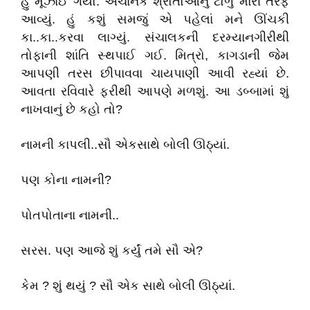
હું મૂંઝાઈ ગયો. અચાનક શ્રોતોઓનું ટોળું મારી તરફ
આવ્યું. હું કશું સમજું એ પહેલાં મને ઊંચકી
કા..કા..કરવા લાગ્યું. સંચાલકની દરમ્યાનગીરીથી
તોફાની શાંતિ સ્થપાઈ ગઈ. મિત્રો, કાગડાની જેમ
આપણી તરસ છીપાવવા ચાયપાણી આવી રહ્યાં છે.
આવતા રવિવારે ફરીથી આપણે મળશું. આ ડબ્બામાં શું
નાખવાનું છે કહો તો?
નામની કાપલી..સૌ એકસાથે બોલી ઊઠ્યાં.
પણ કોના નામની?
પોતપોતાના નામની..
સરસ. પણ આજે શું કર્યું તમે સૌ એ?
કેમ ? શું થયું ? સૌ એક સાથે બોલી ઊઠ્યાં.