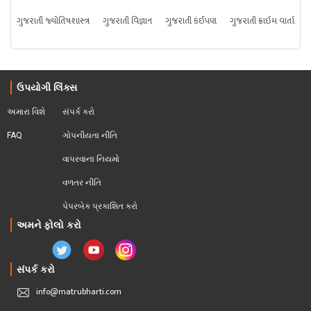
ગુજરાતી જ્યોતિષશાસ્ત્ર
ગુજરાતી વિજ્ઞાન
ગુજરાતી કંઈપણ
ગુજરાતી ક્રાઇમ વાર્તા
ઉપયોગી લિંક્સ
અમારા વિશે
સંપર્ક કરો
FAQ
ગોપનીયતા નીતિ
વાપરવાના નિયમો 
વળતર નીતિ
પેપરબેક પ્રકાશિત કરો
અમને ફોલો કરો
સંપર્ક કરો
info@matrubharti.com