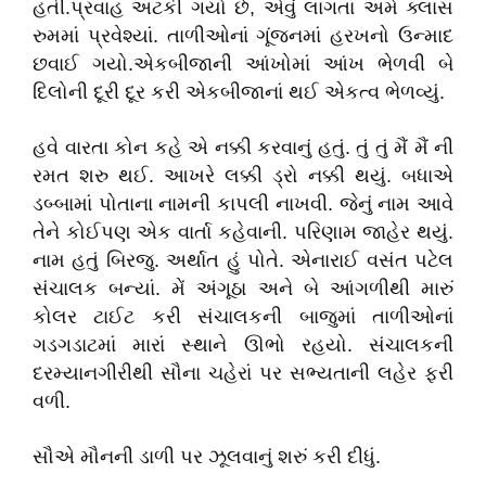
હતી.પ્રવાહ અટકી ગયો છે, એવું લાગતાં અમે ક્લાસ
રુમમાં પ્રવેશ્યાં. તાળીઓનાં ગૂંજનમાં હરખનો ઉન્માદ
છવાઈ ગયો.એકબીજાની આંખોમાં આંખ ભેળવી બે
દિલોની દૂરી દૂર કરી એકબીજાનાં થઈ એકત્વ ભેળવ્યું.
હવે વારતા કોન કહે એ નક્કી કરવાનું હતું. તું તું મૈં મૈં ની
રમત શરુ થઈ. આખરે લક્કી ડ્રો નક્કી થયું. બધાએ
ડબ્બામાં પોતાના નામની કાપલી નાખવી. જેનું નામ આવે
તેને કોઈપણ એક વાર્તા કહેવાની. પરિણામ જાહેર થયું.
નામ હતું બિરજુ. અર્થાત હું પોતે. એનારાઈ વસંત પટેલ
સંચાલક બન્યાં. મેં અંગૂઠા અને બે આંગળીથી મારું
કોલર ટાઈટ કરી સંચાલકની બાજુમાં તાળીઓનાં
ગડગડાટમાં મારાં સ્થાને ઊભો રહયો. સંચાલકની
દરમ્યાનગીરીથી સૌના ચહેરાં પર સભ્યતાની લહેર ફરી
વળી.
સૌએ મૌનની ડાળી પર ઝૂલવાનું શરું કરી દીધું.