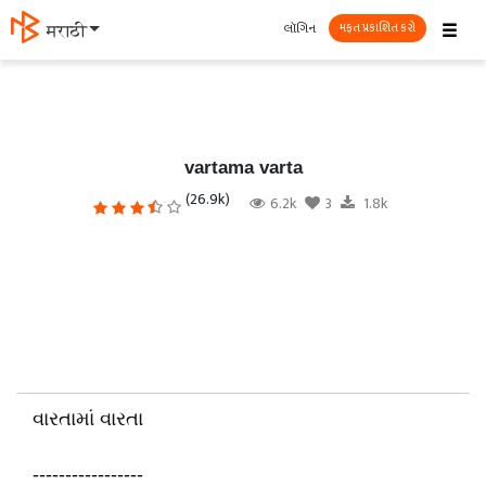
☰
લૉગિન
मराठी
મફત પ્રકાશિત કરો
vartama varta
(26.9k)
6.2k
3
1.8k
વારતામાં વારતા
-----------------