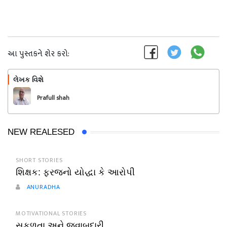
આ પુસ્તકને શેર કરો:
લેખક વિશે
અનુસરો
Prafull shah
NEW REALESED
SHORT STORIES
શિક્ષક: ફરજનો યોદ્ધા કે આરોપી
ANURADHA
MOTIVATIONAL STORIES
સફળતા અને જવાબદારી