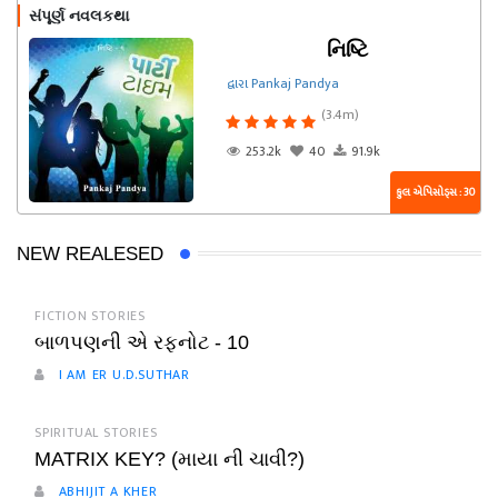
સંપૂર્ણ નવલકથા
નિષ્ટિ
દ્વારા Pankaj Pandya
(3.4m)
253.2k
40
91.9k
કુલ એપિસોડ્સ : 30
NEW REALESED
FICTION STORIES
બાળપણની એ રફનોટ - 10
I AM ER U.D.SUTHAR
SPIRITUAL STORIES
MATRIX KEY? (માયા ની ચાવી?)
ABHIJIT A KHER