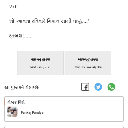
‘ડન’
‘તો આવતા રવિવારે મિશન યામી પાક્કું....’
ક્રમશ:......
પાછળનું પ્રકરણ
આગળનું પ્રકરણ
નિષ્ટિ - ૧૩- યુ નો ટી
નિષ્ટિ - ૧૫ - સન ઓફ બીચ
આ પુસ્તકને શેર કરો:
લેખક વિશે
અનુસરો
Pankaj Pandya