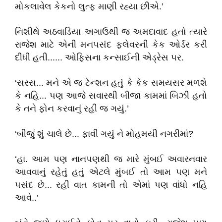
મોકલાવેલ કેકનો લુત્ફ માણી રહ્યા છીએ.’
નિશીથે અઠવાડિયા અગાઉથી જ અમદાવાદ હતો ત્યારે
રાજેશ માટે એની મનપસંદ ફલેવરની કેક ઓર્ડર કરી
દીધી હતી...... ઓફિસના કન્સાઈની એડ્રેસ પર.
‘સરસ... મને એ જ ટેન્શન હતું કે કેક સમયસર મળશે
કે નહિ... પણ આજે સવારથી બીજા કામમાં બિઝી હતો
કે તને ફોન કરવાનું રહી જ ગયું.’
‘બીજું શું ચાલે છે... ફાવી ગયું ને મોહમયી નગરીમાં?
‘હા. આમ પણ નાનપણથી જ મારે મુંબઈ અવારનવાર
આવવાનું રહેતું હતું એટલે મુંબઈ તો આમ પણ મને
પસંદ છે... રહી વાત કામની તો એમાં પણ વાંધો નહિ
આવે..’