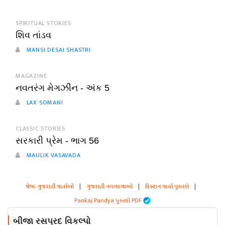
SPIRITUAL STORIES
શિવ તાંડવ
MANSI DESAI SHASTRI
MAGAZINE
નવતરંગ મેગઝીન - અંક 5
LAX SOMANI
CLASSIC STORIES
સરકારી પ્રેમ - ભાગ 56
MAULIK VASAVADA
શ્રેષ્ઠ ગુજરાતી વાર્તાઓ
|
ગુજરાતી નવલકથાઓ
|
ફિક્શન વાર્તા પુસ્તકો
|
Pankaj Pandya પુસ્તકો PDF
બીજા રસપ્રદ વિકલ્પો