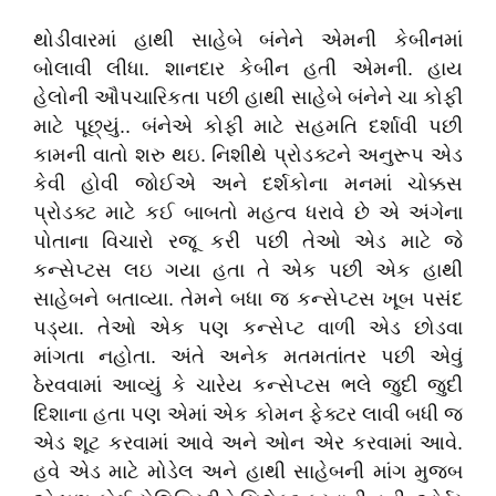
થોડીવારમાં હાથી સાહેબે બંનેને એમની કેબીનમાં
બોલાવી લીધા. શાનદાર કેબીન હતી એમની. હાય
હેલોની ઔપચારિકતા પછી હાથી સાહેબે બંનેને ચા કોફી
માટે પૂછ્યું.. બંનેએ કોફી માટે સહમતિ દર્શાવી પછી
કામની વાતો શરુ થઇ. નિશીથે પ્રોડક્ટને અનુરૂપ એડ
કેવી હોવી જોઈએ અને દર્શકોના મનમાં ચોક્કસ
પ્રોડક્ટ માટે કઈ બાબતો મહત્વ ધરાવે છે એ અંગેના
પોતાના વિચારો રજૂ કરી પછી તેઓ એડ માટે જે
કન્સેપ્ટસ લઇ ગયા હતા તે એક પછી એક હાથી
સાહેબને બતાવ્યા. તેમને બધા જ કન્સેપ્ટસ ખૂબ પસંદ
પડ્યા. તેઓ એક પણ કન્સેપ્ટ વાળી એડ છોડવા
માંગતા નહોતા. અંતે અનેક મતમતાંતર પછી એવું
ઠેરવવામાં આવ્યું કે ચારેય કન્સેપ્ટસ ભલે જુદી જુદી
દિશાના હતા પણ એમાં એક કોમન ફેક્ટર લાવી બધી જ
એડ શૂટ કરવામાં આવે અને ઓન એર કરવામાં આવે.
હવે એડ માટે મોડેલ અને હાથી સાહેબની માંગ મુજબ