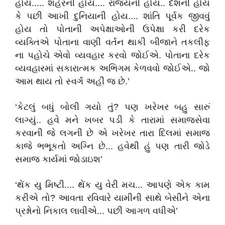
હોય..... શહેરની હોય.... રાજ્યની હોય.. દેશની હોય
કે પછી આખી દુનિયાની હોય.... શાંતિ પૂર્વક જીવવું
હોય તો પોતાની અપેક્ષાઓની ઉપેક્ષા કરી દરેક
વ્યક્તિએ પોતાના વાણી વર્તન થાકી બીજાને તકલીફ
ના પહોચે એવો વ્યવહાર કરવો જોઈએ. પોતાના દરેક
વ્યવહારમાં સકારાત્મક અભિગમ કેળવવો જોઈએ.. જો
આમ થાય તો સ્વર્ગ અહીં જ છે.’
‘કેટલું બધું બોલી ગયો તું? પણ ખરેખર બહુ સારું
લાગ્યું.. હવે મને ખબર પડી કે તારામાં સમાજસેવા
કરવાની જે લગની છે એ ખરેખર તારા દિલમાં સમાજ
કાજે ભભૂકતો અગ્નિ છે... હવેથી હું પણ તારી જોડે
સમાજ કાર્યમાં જોડાઇશ’
‘થેંક યુ મિષ્ટી.... થેંક યુ વેરી મચ... આપણે એક કામ
કરીએ તો? આવતા રવિવારે યામીની સાથે બેસીને એના
પ્રશ્નોનો નિકાલ લાવીએ... પછી આગળ વધીએ’