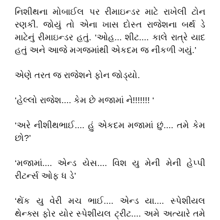
નિશીથના મોબાઈલ પર રીમાઇન્ડર માટે રાખેલી ટોન
રણકી. જોયું તો એના ખાસ દોસ્ત રાજેશના બર્થ ડે
માટેનું રીમાઇન્ડર હતું. ‘ઓહ... શીટ.... કાલે રાત્રે યાદ
હતું અને આજે મગજમાંથી એકદમ જ નીકળી ગયું.’
એણે તરત જ રાજેશને ફોન જોડ્યો.
‘હેલ્લો રાજેશ.... કેમ છે મજામાં ને!!!!!!! ‘
‘અરે નીશીથભાઈ.... હું એકદમ મજામાં છું.... તમે કેમ
છો?’
‘મજામાં.... એન્ડ યેસ.... વિશ યુ મેની મેની હેપ્પી
રીટર્ન્સ ઓફ ધ ડે’
‘થેંક યુ વેરી મચ ભાઈ.... એન્ડ યા.... સ્પેશીયલ
થેન્ક્સ ફોર યોર સ્પેશીયલ ટ્રીટ.... અમે અત્યારે તમે