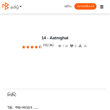
☰
લૉગિન
தமிழ்
મફત પ્રકાશિત કરો
14 - Aatmghat
(132.3k)
7.3k
6
3k
નિષ્ટિ
૧૪. આત્મઘાત ....