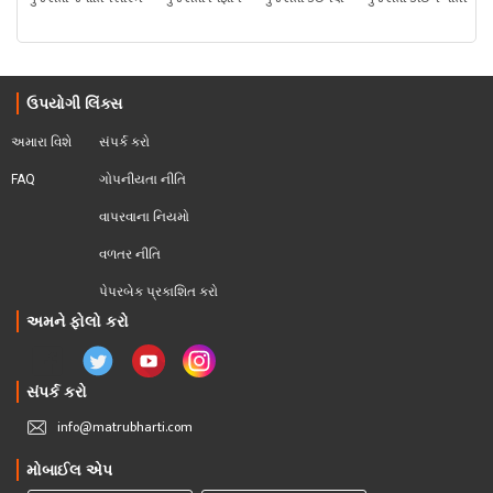
ઉપયોગી લિંક્સ
અમારા વિશે
સંપર્ક કરો
FAQ
ગોપનીયતા નીતિ
વાપરવાના નિયમો 
વળતર નીતિ
પેપરબેક પ્રકાશિત કરો
અમને ફોલો કરો
સંપર્ક કરો
info@matrubharti.com
મોબાઈલ એપ