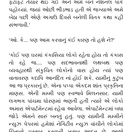
ફટાફટ તૈયાર થઇ ગઈ અને અમે બંને નેશનલ પાર્ક
પહોચ્યાં. જ્યાં ઓછી ભીડભાડ હતી એ જગ્યાએ અમે
બેઠા પછી એણે અગાઉ દિવસે બનેલી વિતક કથા કહી
સંભળાવી.’
‘ઓ. કે... પણ આમ કરવાનું કંઈ કારણ તો હશે ને?’
‘કોઈ પણ ઘરમાં કંકાસિયા લોકો રહેતા હોય તો કંકાસ
તો રહે જ.... પણ સદભાવનાથી લથબથ પણ
વ્યવહારથી સંકુચિત લોકોનો વાસ હોય ત્યાં પણ
વાતાવરણ કદાપિ આનંદિત નાં હોઈ શકે. યામીનું કુટુંબ
આ જ પ્રકારનું છે. એના પપ્પા એકદમ શાંત પ્રકૃતિના
માણસ. એની મમ્મી પણ સ્વભાવે મિલનસાર. યામી
લગભગ પાંચમા ધોરણમાં ભણતી હતી ત્યારે એ લોકો
અમારા એપાર્ટમેન્ટમાં રહેવા આવેલા. એપાર્ટમેન્ટમાં બધા
જોડે એમને સારું બનતું હતું. પણ યામીની મમ્મીને
ન્યુઝ પેપરમાં હમેશાં નેગિટીવ ન્યુઝ વાંચીને લોકોમાં
ચિંતાનો પ્રસાર કરવાની ખરાબ આદત છે. આજે