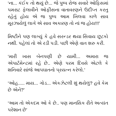
‘ના... કંઈક તો થયું છે... જે પુષ્પ રોજ સવારે ઓફિસમાં
પમરાટ ફેલાવીને ઓફીસના વાતાવરણને ઉદીપ્ત કરતુ
રહેતું હોય એ જ પુષ્પ આમ ખિલવા કાળે સાવ
મૂરઝાયેલું લાગે એ સાવ અકારણ તો નાં જ હોય!!!’
મિષ્ટીને પણ લાગ્યું કે હવે સરન્ડર થયા સિવાય છૂટકો
નથી. પહેલાં તો એ રડી પડી. પછી એણે વાત શરુ કરી.
‘મારી ખાસ બેનપણી છે યામી... અમારા જ
એપાર્ટમેન્ટમાં રહે છે.. એણે પરમ દિવસે એટલે કે
શનિવારે સાંજે આપઘાતનો પ્રયત્ન કરેલો.’
‘ઓહ..... માય... ગોડ... એકઝેટલી શું થયેલું? હવે કેમ
છે એને?’
‘આમ તો એકદમ ઓ કે છે.. પણ માનસિક રીતે અત્યંત
પરેશાન છે’