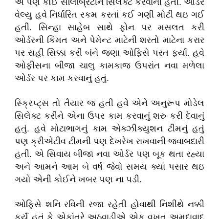
એ પણ કોઈ સેલિબ્રિટીને સિલેક્ટ કરવાની હતી. ઓર્ડર
વેલ્યુ હવે નિર્ધારિત રકમ કરતાં કઈ ગણી મોટી થઇ ગઈ
હતી. સિન્હા સાહેબ સાથે ફોન પર મસલત કરી
ઓર્ડરની કિંમત અને પેમેન્ટ માટેની શરતો માટેના કરાર
પર સહી સિક્કા કરી બંને જણા ઓફિસે પરત ફર્યા. હવે
ઓફીસના બીજા ચાલુ કામકાજ ઉપરાંત નવા મળેલા
ઓર્ડર પર કામ કરવાનું હતું.
સ્ક્રિપ્ટ્સ તો તૈયાર જ હતી હવે એને અનુરૂપ મોડેલ
સિલેક્ટ કરીને એના ઉપર કામ કરવાનું શરુ કરી દેવાનું
હતું. હવે મોટાભાગનું કામ એક્ઝીક્યુશન ટીમનું હતું
પણ ક્રીએટીવ ટીમની પણ દેખરેખ રાખવાની જવાબદારી
હતી. એ સિવાય બીજા નવા ઓર્ડર પણ બૂક થતા રહ્યા
અને આમને આમ બે વર્ષ જેવો સમય ક્યાં પસાર થઇ
ગયો એની કોઈને ખબર પણ ના પડી.
ઓફિસે શનિ રવિની રજા રહેતી હોવાથી નિશીથે નક્કી
કર્યું હતું કે એકાંતરે અઠવાડીએ એક વખત અમદાવાદ