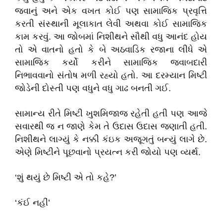
જવાનું અને એક વખત કોઈ પણ સામાજિક પ્રવૃત્તિ
કરતી સંસ્થાની મૂલાકાત લેવી અથવા કોઈ સામાજિક
કામ કરવું. આ જોબમાં નિશીથને સૌથી વધુ આનંદ હોય
તો એ વાતનો હતો કે બે અઠવાડિક રજાના લીધે એ
સામાજિક કર્યો કરીને સામાજિક જવાબદારી
નિભાવવાનો સંતોષ મળી રહ્યો હતો. આ દરમ્યાન મિષ્ટી
જોડેની દોસ્તી પણ વધુને વધુ ગાઢ બનતી ગઈ.
સામાન્ય રીતે મિષ્ટી ખુશમિજાજ રહેતી હતી પણ આજે
સવારથી જ ન જાણે કેમ તે ઉદાસ ઉદાસ જણાતી હતી.
નિશીથને લાગ્યું કે નક્કી કંઇક અજૂગતું બન્યું લાગે છે.
એણે મિષ્ટીને પૂછવાનો પ્રયત્ન કરી જોયો પણ વ્યર્થ.
‘શું થયું છે મિષ્ટી એ તો કહે?’
‘કંઈ નહીં’