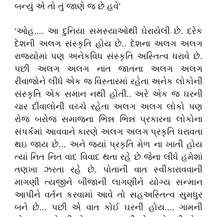
બન્યું એ તો તું જાણે જ છે હવે’
‘ઓહ.... આ દુનિયા સમસ્યાઓથી ઘેરાયેલી છે. દરેક
દેશની અલગ સંસ્કૃતિ હોય છે.. દેશના અલગ અલગ
રાજ્યોમાં પણ અનેકવિધ સંસ્કૃતિ અસ્તિત્વ ધરાવે છે.
પછી અલગ અલગ નાત જાતના અલગ અલગ
રીવાજોને લીધે એક જ વિસ્તારમાં રહેતા અનેક લોકોની
સંસ્કૃતિ એક સમાન નથી હોતી.. અરે એક જ ઘરની
ચાર દીવાલોની વચ્ચે રહેતા અલગ અલગ લોકો પણ
રોજ બરોજ સમાજના ભિન્ન ભિન્ન પ્રકારના લોકોના
સંપર્કમાં આવવાને કારણે અલગ અલગ પ્રકૃતિ ધરાવતા
થઇ જાય છે... અને જ્યાં પ્રકૃતિ મેળ ના ખાતી હોય
ત્યાં નિત નિત વાદ વિવાદ થતા રહે છે જેના લીધે હમેશાં
તણખા ઝરતા રહે છે. પોતાની વાત સ્વીકારાવવાની
માગણી ત્યજીને બીજાની લાગણીને યોગ્ય સન્માન
આપીને વર્તન કરવામાં આવે તો સહઅસ્તિત્વ સુમધુર
બને છે... પછી એ વાત કોઈ ઘરની હોય.... ગામની