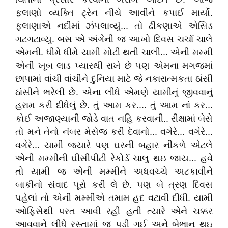
ફલાણો વ્યક્તિ ટ્રેન નીચે આવીને કપાઈ માર્યો.
ફલાણાએ નદીમાં ઝંપલાવ્યું... તો ઢીંકણાએ એસિડ
ગટગટાવ્યુ. બસ એ અંગેની જ આખો દિવસ ચર્ચા ચાલે
એમની. ધીમે ધીમે યામી મોટી થતી ચાલી... એની મમ્મી
એની ખૂબ લાડ પ્યારથી રાખે છે પણ એમના મગજમાં
છાપામાં વાંચી વાંચીને દુનિયા માટે જે નકારાત્મકતા ઠાંસી
ઠાંસીને ભરેલી છે. એના લીધે એમણે યામીનું જીવવાનું
હરામ કરી દીધેલું છે. તું આમ કર.... તું આમ નાં કર...
કોઈ અજાણ્યાની જોડે વાત નહિ કરવાની.. રીક્ષામાં બેસે
તો મને તેનો નંબર મેસેજ કરી દેવાનો... વગેરે... વગેરે...
વગેરે... યામી જયારે પણ ઘરની બહાર નીકળે એટલે
એની મમ્મીની ઘીસીપીટી રેકોર્ડ ચાલુ થઇ જાય... હવે
તો યામી જ એની મમ્મીને અધવચ્ચે અટકાવીને
બાકીનો સંવાદ પૂરો કરી લે છે. પણ બે ત્રણ દિવસ
પહેલાં તો એની મમ્મીએ તમામ હદ વટાવી દીધી. યામી
ઓફિસેથી પરત આવી રહી હતી ત્યારે એને ચક્કર
આવવાને લીધે રસ્તામાં જ પડી ગઈ અને બેભાન થઇ