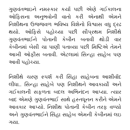
ગુણવંતભાઇને નમસ્કાર કર્યા પછી એણે ગઈકાલના
ઓફિસના અનુભવોની વાતો કરી એનાથી એમને
નિશીથના ઉજ્જવળ ભવિષ્ય વિશેનો વિશ્વાસ વધુ દ્રઢ
થયો. ઓફિસે પહોચ્યા પછી સૌપ્રથમ નિશીથે
ગુણવંતભાઈને પોતાની કેબીન બતાવી થોડી વાર
કેબીનમાં બેસી ચા પાણી પતાવ્યા પછી મિષ્ટિએ તેમને
આખી ઓફીસ બતાવી. એટલામાં સિન્હા સાહેબ પણ
આવી પહોચ્યા.
નિશીથે ચરણ સ્પર્શ કરી સિંહા સાહેબના આશીર્વાદ
લીધા.. સિન્હા સાહેબે પણ નિશીથને આવકાર્યો અને
ગઈકાલની સફળતા બદલ અભિનંદન આપ્યા. ત્યાર
બાદ એમણે ગુણવંતભાઈ સાથે હસ્તધૂનન કરીને એમને
આવકાર આપ્યો. નિશીથ પોતાની કેબીન તરફ વળ્યો
અને ગુણવંતભાઈને સિંહા સાહેબ એમની કેબીનમાં લઇ
ગયા.