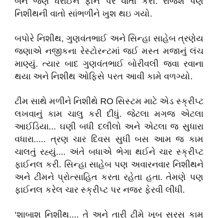
બંને જણે ધરાઈને ફોન પર વાતો કરી. રાજેશ પણ
નિશીથની વાતો સાંભળીને ખુશ થઇ ગયો.
બપોરે નિશીથ, ગુણવંતભાઈ અને સિન્હા સાહેબ ત્રણેય
જણાએ નજીકના રેસ્ટોરન્ટમાં જઈ મસ્ત મજાનું લંચ
માણ્યું. ત્યાર બાદ ગુણવંતભાઈ બોરીવલી જવા રવાના
થયા અને નિશીથ ઓફિસે પરત આવી કામે વળગ્યો.
ટીમ સાથે મળીને નિશીથે RO સિસ્ટમ માટે એડ સ્ક્રીપ્ટ
લખવાનું કામ ચાલુ કરી દીધું. જેટલા મગજ એટલા
આઈડિયા... ઘણી બધી દલીલો અને એટલા જ સુધારા
વધારા..... ત્રણ ચાર દિવસ સુધી બસ આમ જ કામ
ચાલતું રહ્યું.... અંતે બધાએ ભેગા થઈને ચાર સ્ક્રીપ્ટ
ફાઈનલ કરી. સિન્હા સાહેબ પણ અવારનવાર નિશીથને
અને ટીમને પ્રોત્સાહિત કરતા રહેતા હતા. તેમણે પણ
ફાઈનલ કરેલ ચાર સ્ક્રીપ્ટ પર નજર ફેરવી લીધી.
‘શાબાશ નિશીથ.... તે અને તારી ટીમે ખૂબ સરસ કામ