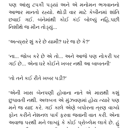
પણ આંસુ ટપકી પડ્યાં અને એ મનોમન ભગવાનનો
આભાર માનતો રહ્યો. થોડી વાર માટે કેબીનમાં શાંતિ
છવાઈ ગઈ. બંનેમાંથી કોઈ કંઈ બોલ્યું નહિ.પછી
નિશીથે જ મૌન તોડ્યું...
‘અત્ય્રારે શું કરે છે યામી? ઘરે જ છે કે?’
‘ના... જોબ કરે છે એ તો... અને આજે પણ નોકરી પર
ગઈ છે... એના ઘરે કોઈને ખબર નથી આ બાબતની’
‘તો તને કઈ રીતે ખબર પડી?’
‘એની ખાસ બેનપણી હોવાના નાતે એ મારાથી કશું
છુપાવતી નથી. અલબત્ત એ મુંઝવણમાં હોય ત્યારે પણ
મને જ યાદ કરે. ગઈ કાલે એણે બપોરના ત્રણ વાગ્યે
ફોન કરીને નેશનલ પાર્ક ફરવા જવાની વાત કરી. એના
અવાજ પરથી મને લાગ્યું કે કોઈ પ્રોબ્લેમ લાગે છે. હું