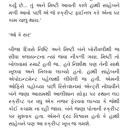
કર્યું છે... તું અને મિષ્ટી આવતી કાલે હાથી સાહેબને
મળી આવો પછી એ જે સ્ક્રીપ્ટ ફાઈનલ કરે એના પર
કામ ચાલુ થાય.’
‘ઓ કે સર’
બીજા દિવસે નિષ્ટિ અને મિષ્ટી બંને બોરીવલીથી જ
સીધા ક્લાયન્ટના ત્યાં જવા નીકળી ગયા. મિષ્ટી તો
બોલવામાં સ્માર્ટ હતી જ.. હવે નિશીથ પણ તેની સાથે
ખૂલવા અને ખિલવા લાગ્યો હતો. હાથી સાહેબની
એપોઇન્ટમેન્ટ પહેલાથી લીધેલી જ હતી. એમની
ઓફિસે પહોચ્યા પછી રિસેપ્શનમાં એન્ટ્રી નોંધાવીને
બંને જણા આરામથી આલીશાન સોફા પર સ્થાન લઇ
સ્ક્રીપ્ટ પર વધુ એક નજર ફેરવવા લાગ્યા કે જેથી
કોઈ કચાશ ના રહી જાય. બંને જણા પોતાની સ્ક્રીપ્ટ
પર મુશ્તાક હતા. એમને દ્રઢ વિશ્વાસ હતો કે હાથી
સાહેબને પણ આ સ્ક્રીપ્ટ ખૂબ જ ગમશે.