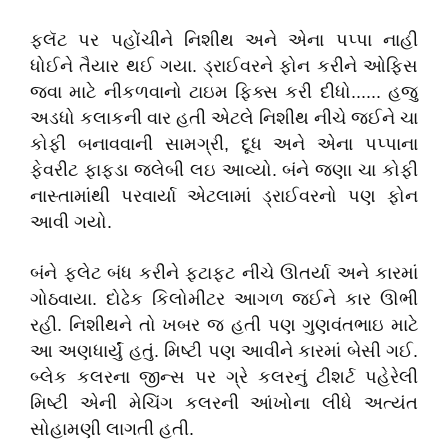
ફ્લૅટ પર પહોંચીને નિશીથ અને એના પપ્પા નાહી
ધોઈને તૈયાર થઈ ગયા. ડ્રાઈવરને ફોન કરીને ઓફિસ
જવા માટે નીકળવાનો ટાઇમ ફિક્સ કરી દીધો...... હજુ
અડધો કલાકની વાર હતી એટલે નિશીથ નીચે જઈને ચા
કોફી બનાવવાની સામગ્રી, દૂધ અને એના પપ્પાના
ફેવરીટ ફાફડા જલેબી લઇ આવ્યો. બંને જણા ચા કોફી
નાસ્તામાંથી પરવાર્યા એટલામાં ડ્રાઈવરનો પણ ફોન
આવી ગયો.
બંને ફ્લેટ બંધ કરીને ફટાફટ નીચે ઊતર્યા અને કારમાં
ગોઠવાયા. દોઢેક કિલોમીટર આગળ જઈને કાર ઊભી
રહી. નિશીથને તો ખબર જ હતી પણ ગુણવંતભાઇ માટે
આ અણધાર્યું હતું. મિષ્ટી પણ આવીને કારમાં બેસી ગઈ.
બ્લેક કલરના જીન્સ પર ગ્રે કલરનું ટીશર્ટ પહેરેલી
મિષ્ટી એની મેચિંગ કલરની આંખોના લીધે અત્યંત
સોહામણી લાગતી હતી.