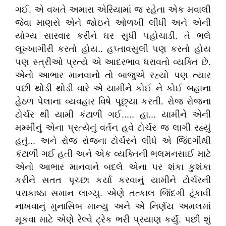
ગઈ. એ વખતે અમારા એરિયામાં જ રહેતા એક મવાલી
જેવા માણસે એને જોઇને ઓળખી લીધી અને એની
યોગ્ય સારવાર કરીને ઘર સુધી પહોચાડી. તે ભલે
લૂખ્ખાગીરી કરતો હોય.. હપ્તાવસુલી પણ કરતો હોય
પણ સ્ત્રીઓ પ્રત્યે એ આદરભાવ ધરાવતો વ્યક્તિ છે.
એનો આભાર માનવાનો તો બાજુએ રહ્યો પણ ત્યાર
પછી થોડી થોડી વારે એ યામીને કોઈ ને કોઈ બહાના
હેઠળ પેલાના વ્યવહાર વિષે પૂછ્યા કરતી. રોજ રોજના
ટોર્ચર થી યામી કંટાળી ગઈ..... હા... યામીને એની
મમ્મીનું એના પ્રત્યેનું વર્તન હવે ટોર્ચર જ લાગી રહ્યું
હતું... અને રોજ રોજના ટોર્ચરને લીધે એ જિંદગીથી
કંટાળી ગઈ હતી અને એક વ્યક્તિની ભલમનસાઈ માટે
એનો આભાર માનવાને બદલે એના પર શંકા કુશંકા
કરીને સતત પૃચ્છા કર્યા કરવાનું યામીને ટોર્ચરની
પરાકાષ્ઠા સમાન લાગ્યુ. એણે તત્કાલ જિંદગી ટૂંકાવી
નાખવાનું મુનાસિબ માન્યુ અને એ નિર્ણય અમલમાં
મૂકવા માટે એણે રેલ્વે ટ્રેક ભરી પ્રયાણ કર્યું. પછી શું