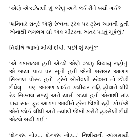
‘એણે એકઝેટલી શું કરેલું અને કઈ રીતે બચી ગઈ?
‘શનિવારે રાત્રે એણે રેલ્વેના ટ્રેક પર ટ્રેન આવતી હતી
એનાથી લગભગ સો એક મીટરના અંતરે પડતું મૂકેલું.’
નિશીથે આંખો મીંચી દીધી. ‘પછી શું થયું?’
‘એ ગભરાટમાં હતી એટલે એણે ઝાઝું વિચાર્યું નહોતું.
એ જ્યાં પાટા પર સૂતી હતી એની બરાબર આગળ
સિગ્નલ પોસ્ટ હતો. ટ્રેને બોરીવલી સ્ટેશન તો છોડી
દીધેલુ... પણ આગળ લાઈન ક્લીયર નહિ હોવાને લીધે
રેડ સિગ્નલ મળ્યું અને યામી જ્યાં હતી એનાથી માંડ
પાંચ સાત ફૂટ આગળ આવીને ટ્રેન ઊભી રહી. કોઈએ
એને જોઈ લીધી અને ત્યાંથી ઊભી કરીને હડસેલી દીધી
એટલે બચી ગઈ.’
‘થેન્ક્સ ગોડ... થેન્ક્સ ગોડ...’ નિશીથની આંખમાંથી