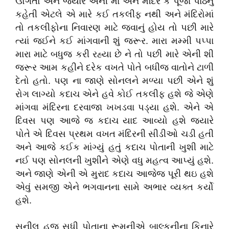
ઊંગતો અને જયારે એની માં એને મંદિર કે પૂજા પાઠનું
કહેતી એટલે એ મારે કઈ તકલીફ નથી અને મંદિરોમાં
તો તકલીફોના નિવારણ માટે જવાનું હોય તો પછી મારે
ત્યાં જઈને કઈ માંગવાની શું જરૂર. મારા મમ્મી પપ્પા
મારા માટે બધુજ કરી રહ્યા છે ને તો પછી મારે એની શી
જરૂર આમ કહીને દરેક વખતે પોતે બધીજ વાતોને ટાળી
દેતો હતો. પણ ના જાણે સોનલને મળ્યા પછી એને શું
રોગ લાગ્યો કદાચ એને હવે કોઈ તકલીફ હશે જે એણે
માંગવા મંદિરના દરવાજા ખખડવા પડ્યા હશે. એને એ
દિવસ પણ આજે જ કદાચ યાદ આવ્યો હશે જયારે
પોતે એ દિવસ પ્રથમ વખત મંદિરની સીડીઓ ચડી હતી
અને આજે કઈક માંગ્યું હતું કદાચ પોતાની ખુશી માટે
નઈ પણ સોનલની ખુશીને એણે વધુ મહત્વ આપ્યું હશે.
અને જાણે એની એ મુરાદ કદાચ આજેજ પૂરી થઇ હશે
એવું સમજી એને ભગવાનના સામે અભાર વ્યક્ત કર્યો
હશે.
સુનીલ હજુ સુધી પોતાના રૂમનીએ બાલ્કનીના કિનારે