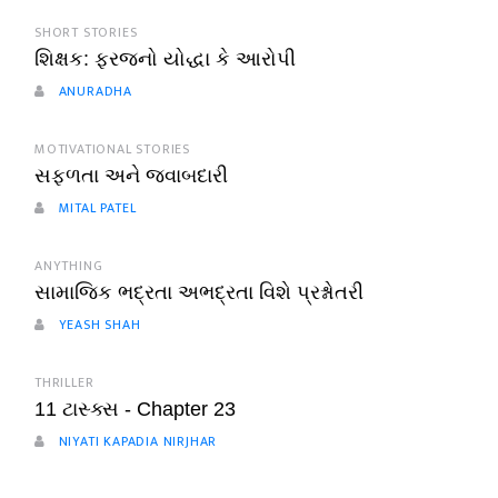
SHORT STORIES
શિક્ષક: ફરજનો યોદ્ધા કે આરોપી
ANURADHA
MOTIVATIONAL STORIES
સફળતા અને જવાબદારી
MITAL PATEL
ANYTHING
સામાજિક ભદ્રતા અભદ્રતા વિશે પ્રશ્નોતરી
YEASH SHAH
THRILLER
11 ટાસ્ક્સ - Chapter 23
NIYATI KAPADIA NIRJHAR