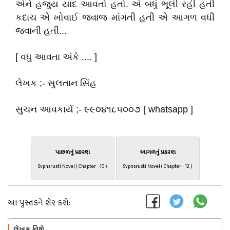
એને હજુય યાદ આવતો હતો. એ બધું ભૂલી રહી હતી
કદાચ એ ખોવાઈ જવાજ માંગતી હતી એ આગળ વધી
જવાની હતી...
[ વધુ આવતા અંકે .... ]
લેખક ;- સુલતાન સિંહ
સુચન આવકાર્ય ;- ૯૯૦૪૧૮૫૦૦૭ [ whatsapp ]
પાછળનું પ્રકરણ
આગળનું પ્રકરણ
Svpnsrusti Novel ( Chapter - 10 )
Svpnsrusti Novel ( Chapter - 12 )
આ પુસ્તકને શેર કરો:
લેખક વિશે