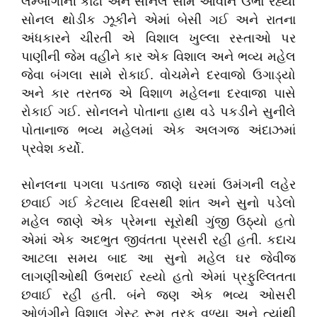
લેમ્બોર્ગીની કાઢી અને સોનલ સામે આવીને ઉભો રહ્યો
સોનલ થોડીક ઝૂકીને એમાં બેસી ગઈ અને રાતના
અંધકારને ચીરતી એ વિશાલ ખુલ્લા રસ્તાઓ પર
પાણીની જેમ વહીને કાર એક વિશાલ અને ભવ્ય મહેલ
જેવા બંગલા સામે રોકાઈ. વોચમેને દરવાજો ઉગાડ્યો
અને કાર તરતજ એ વિશાળ મહેલના દરવાજા પાસે
રોકાઈ ગઈ. સોનલને પોતાના હાથ વડે પકડીને સુનીલે
પોતાનાજ ભવ્ય મહેલમાં એક અલગજ અંદાઝમાં
પ્રવેશ કર્યો.
સોનલના પગલા પડતાજ જાણે ઘરમાં ઉમંગની લહેર
છવાઈ ગઈ કેટલાય દિવસથી શાંત અને સુનો પડેલો
મહેલ જાણે એક પ્રેમના સૂરોથી ગુંજી ઉઠ્યો હતો
એમાં એક અદભુત જીવંતતા પ્રસરી રહી હતી. કદાચ
આટલા સમય બાદ આ સુનો મહેલ ઘર જેવીજ
લાગણીઓથી ઉભરાઈ રહ્યો હતો એમાં પ્રફુલ્લિતતા
છવાઈ રહી હતી. બંને જણ એક ભવ્ય ઓસરી
ઓળંગીને વિશાલ ગેસ્ટ રૂમ તરફ વળ્યા અને ત્યાંથી