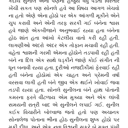
કદાચ સુનીલ એના પણનો હજુય વધુ પડતો વિસ્તાર
ખેંચી સકત પણ સોનલે હવે આ વિષય આગળ ખેચવો
ના હતો એણે એના હોઠો પર એક આંગળી મૂકીને એને
ચુપ કરાવી અને એની તરફ સરકી ગઈ બંનેના શ્વાસ
હવે જાણે એકબીજાને અનુભવાઈ રહ્યા હતા બંનેના
હોઠ શાંત હતા આંખો કેટલીય વાતો કરી રહી હતી.
લાગણીઓ અંદરો અંદર એક તોફાન મચાવી રહી હતી.
વહેતા શ્વાશની ગરમી એમના હોઠોને તડપાવી રહી હતી
બંને ના દિલ એક સાથે ધડ્કીને જાણે કોઈ સંગીત ની
ધૂન બનાવી રહ્યા હતા. દુરીઓ નજદીકીમાં ફેરવાઈ રહી
હતી બંનેના હોઠોમાં એક ચાહત અને પ્રેમની વર્ષા
વરસવા લાગી હતી બંને જીવ એક થઈને ખોવાઈ જવા
તડપી રહ્યા હતા. સોનલે સુનીલના બંને હાથ પોતાની
કમરના ફરતે વીંટળાય એમ મુક્યા અને એક લાંબી
સમયની રાત્રી બાદ એ સુનીલને લપાઈ ગઈ. સુનીલ
કઈક વિચારીને બોલ્વાજ જતો હતો પણ અચાનક
સોનાલેજ પોતાના ભીના હોઠ સુનીલના શુષ્ક હોઠો પર
મૂકી દીધા. અને એક નવા વિશ્વની સફરે બે મુક્ત પંખી