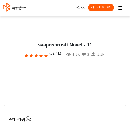
☰
લૉગિન
தமிழ்
મફત પ્રકાશિત કરો
svapnshrusti Novel - 11
(52.4k)
4.9k
3
2.2k
સ્વપ્નસૃષ્ટિ