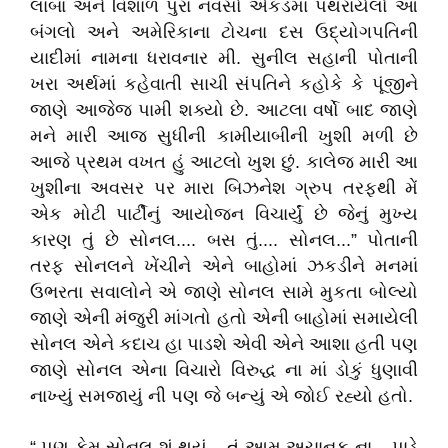
લાંબા અને વિશાળ પુરા નવસો એકડમાં પથરાયેલો આ
બંગલો અને અમેરિકાના ટોચના દસ ઉદ્યોગપતિની
યાદીમાં નામના ધરાવનાર મી. સુનીલ સહાની પોતાની
ખરા અર્થમાં કહેવાતી સાચી સંપતિને કહોકે કે પૂંજીને
જાણે આજેજ પામી શક્યો છે. આટલા વર્ષો બાદ જાણે
મને મારી આજ સુધીની કામીયાબીની ખુશી મળી છે
આજે પ્રથમ વખત હું આટલો ખુશ છું. કાલેજ મારી આ
ખુશીના અવસર પર મારા બિઝનેશ ગ્રુપ તરફથી મેં
એક મોટી પાર્ટીનું આયોજન વિચાર્યું છે જેનું મુખ્ય
કારણ તું છે સોનલ.... બસ તું.... સોનલ...” પોતાની
તરફ સોનલને ખેંચીને એને બાહોમાં ઝકડીને મનમાં
ઉભરતા સવાલોને એ જાણે સોનલ સામે મુકતા બોલ્યો
જાણે એની મંજુરી માંગતો હતો એની બાહોમાં સમાયેલી
સોનલ એને કદાચ હા પાડશે એવી એને આશા હતી પણ
જાણે સોનલ એના વિચારો વિરુદ્ધ ના માં ડોકું ધુણાવી
નાખ્યું સમજાયું ની પણ જે બન્યું એ જોઈ રહ્યો હતો.
“ પણ કેમ સોનલ શું થયું... તું આમ અચાનક ના... પાડે