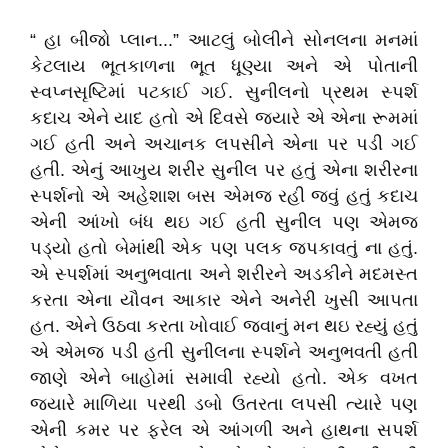
“ હા બીજો પ્લાન...” આટલું બોલીને સોનલના મનમાં
કેટલાય ભૂતકાળના ભૂત ધૂણ્યા અને એ પોતાની
સ્વપ્નસૃષ્ટિમાં પટકાઈ ગઈ. સુનીલનો પ્રથમ સ્પર્શ
કદાચ એને યાદ હતો એ દિવસે જયારે એ એના રૂમમાં
ગઈ હતી અને અચાનક લપસીને એના પર પડી ગઈ
હતી. એનું આખુય શરીર સુનીલ પર હતું એના શરીરના
સ્પર્શનો એ અહેશાશ બસ એમજ રહી જવું હતું કદાચ
એની આંખો બંધ થઇ ગઈ હતી સુનીલ પણ એમજ
પડ્યો હતો બેમાંથી એક પણ પલક જપકાવતું ના હતું.
એ સ્પર્શમાં અનુભવાતા અને શરીરને અડકીને મદમસ્ત
કરતા એના યૌવન આકાર એને અનેરી ખુસી આપતા
હત. એને ઉઠવા કરતા ખોવાઈ જવાનું મન થઇ રહ્યું હતું
એ એમજ પડી હતી સુનીલના સ્પર્શને અનુભવતી હતી
જાણે એને બાહોમાં સમાવી રહ્યો હતો. એક વખત
જયારે માળિયા પરથી ડબો ઉતરતા લપસી ત્યારે પણ
એની કમર પર ફરેલ એ આંગળી અને હાથના સપર્શ