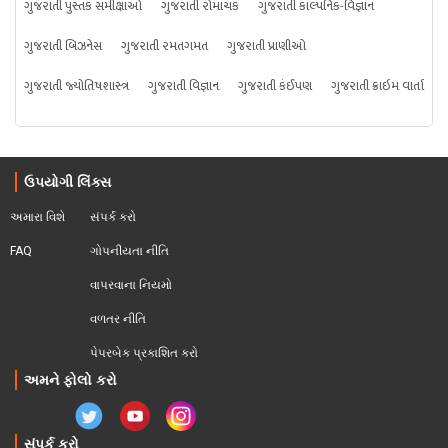
ગુજરાતી પુસ્તક સમીક્ષાઓ
ગુજરાતી રોમાંચક
ગુજરાતી કાલ્પનિક-વિજ્ઞાન
ગુજરાતી બિઝનેસ
ગુજરાતી રમતગમત
ગુજરાતી પ્રાણીઓ
ગુજરાતી જ્યોતિષશાસ્ત્ર
ગુજરાતી વિજ્ઞાન
ગુજરાતી કંઈપણ
ગુજરાતી ક્રાઇમ વાર્તા
ઉપયોગી લિંક્સ
અમારા વિશે
સંપર્ક કરો
FAQ
ગોપનીયતા નીતિ
વાપરવાના નિયમો 
વળતર નીતિ
પેપરબેક પ્રકાશિત કરો
અમને ફોલો કરો
સંપર્ક કરો