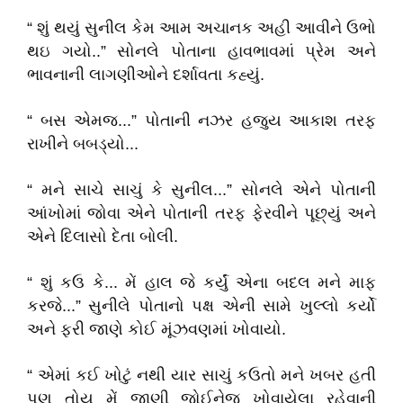
“ શું થયું સુનીલ કેમ આમ અચાનક અહી આવીને ઉભો
થઇ ગયો..” સોનલે પોતાના હાવભાવમાં પ્રેમ અને
ભાવનાની લાગણીઓને દર્શાવતા કહ્યું.
“ બસ એમજ...” પોતાની નઝર હજુય આકાશ તરફ
રાખીને બબડ્યો...
“ મને સાચે સાચું કે સુનીલ...” સોનલે એને પોતાની
આંખોમાં જોવા એને પોતાની તરફ ફેરવીને પૂછ્યું અને
એને દિલાસો દેતા બોલી.
“ શું કઉ કે... મેં હાલ જે કર્યું એના બદલ મને માફ
કરજે...” સુનીલે પોતાનો પક્ષ એની સામે ખુલ્લો કર્યો
અને ફરી જાણે કોઈ મૂંઝવણમાં ખોવાયો.
“ એમાં કઈ ખોટું નથી યાર સાચું કઉતો મને ખબર હતી
પણ તોય મેં જાણી જોઈનેજ ખોવાયેલા રહેવાની