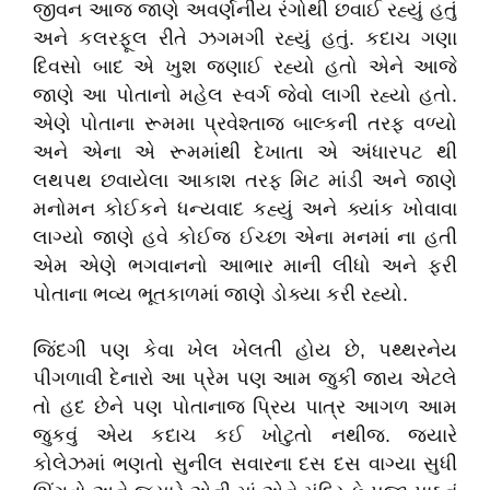
જીવન આજ જાણે અવર્ણનીય રંગોથી છવાઈ રહ્યું હતું
અને કલરફૂલ રીતે ઝગમગી રહ્યું હતું. કદાચ ગણા
દિવસો બાદ એ ખુશ જણાઈ રહ્યો હતો એને આજે
જાણે આ પોતાનો મહેલ સ્વર્ગ જેવો લાગી રહ્યો હતો.
એણે પોતાના રૂમમા પ્રવેશ્તાજ બાલ્કની તરફ વળ્યો
અને એના એ રૂમમાંથી દેખાતા એ અંધારપટ થી
લથપથ છવાયેલા આકાશ તરફ મિટ માંડી અને જાણે
મનોમન કોઈકને ધન્યવાદ કહ્યું અને ક્યાંક ખોવાવા
લાગ્યો જાણે હવે કોઈજ ઈચ્છા એના મનમાં ના હતી
એમ એણે ભગવાનનો આભાર માની લીધો અને ફરી
પોતાના ભવ્ય ભૂતકાળમાં જાણે ડોક્યા કરી રહ્યો.
જિંદગી પણ કેવા ખેલ ખેલતી હોય છે, પથ્થરનેય
પીગળાવી દેનારો આ પ્રેમ પણ આમ જુકી જાય એટલે
તો હદ છેને પણ પોતાનાજ પ્રિય પાત્ર આગળ આમ
જુકવું એય કદાચ કઈ ખોટુતો નથીજ. જયારે
કોલેઝમાં ભણતો સુનીલ સવારના દસ દસ વાગ્યા સુધી