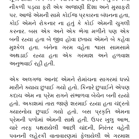
નીકળી પડ્યા ફરી એક અજાણી દિશા અને મુસાફરી
પર. આજે એમની સામે કોઈજ પ્રકારના બંધનના હતા,
કોઈ એમને રોકનાર ના હતું કે કોઈ એમની ચુગલી
કરનાર. બસ એક અને એક ભેગા મળીને પણ એક
બની રહ્યા હતા બે જીવ હોવા છતાય એમને બે કહેવા
મુશ્કેલ હતા. બંનેના ગરમ વહેતા શ્વાસ સામસામે
અથડાઈ રહ્યા હતા એક ગરમાશ અને હળવાશ
અનુભવાઈ રહી હતી.
એક અલગજ આનંદ એમને રોમાંચના સાગરમાં ધક્કો
મારીને ક્યાય છુપાઈ ગયો હતો. કિનારે છુપાઈને એપણ
કદાચ એમ ના પ્રેમ રાગને સંભાળવા બેચેન બની રહ્યો
હતો. અકાશમાં તારા જાણે શરમાઈ રહ્યા હતા ચંદ્રતો
ક્યારનોય છુપાઈ ગયો હતો. બસ પ્રકૃતિ એમના
પ્રેમની પળોમાં એમની સાથે હતી. ઉપર ખુલુ આભ,
ચારે તરફ પથરાયેલી આછી ચાંદની, નિરંતર વહેતી
પવનની લહેરકી વાતાવારણમાં ફેલાયેલી એ ગરમાશ