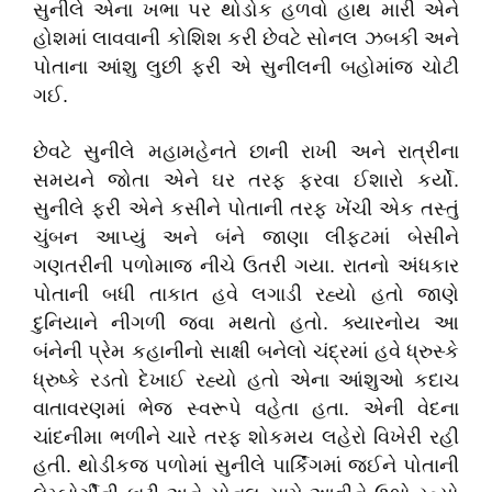
સુનીલે એના ખભા પર થોડોક હળવો હાથ મારી એને
હોશમાં લાવવાની કોશિશ કરી છેવટે સોનલ ઝબકી અને
પોતાના આંશુ લુછી ફરી એ સુનીલની બહોમાંજ ચોટી
ગઈ.
છેવટે સુનીલે મહામહેનતે છાની રાખી અને રાત્રીના
સમયને જોતા એને ઘર તરફ ફરવા ઈશારો કર્યો.
સુનીલે ફરી એને કસીને પોતાની તરફ ખેંચી એક તસ્તું
ચુંબન આપ્યું અને બંને જાણા લીફ્ટમાં બેસીને
ગણતરીની પળોમાજ નીચે ઉતરી ગયા. રાતનો અંધકાર
પોતાની બધી તાકાત હવે લગાડી રહ્યો હતો જાણે
દુનિયાને નીગળી જવા મથતો હતો. ક્યારનોય આ
બંનેની પ્રેમ કહાનીનો સાક્ષી બનેલો ચંદ્રમાં હવે ધ્રુસ્કે
ધ્રુષ્કે રડતો દેખાઈ રહ્યો હતો એના આંશુઓ કદાચ
વાતાવરણમાં ભેજ સ્વરૂપે વહેતા હતા. એની વેદના
ચાંદનીમા ભળીને ચારે તરફ શોકમય લહેરો વિખેરી રહી
હતી. થોડીકજ પળોમાં સુનીલે પાર્કિંગમાં જઈને પોતાની