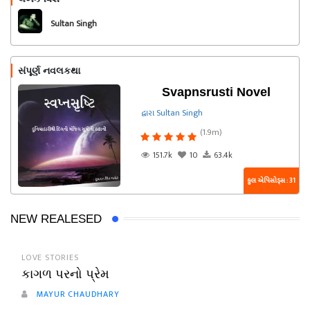
અનુસરો
Sultan Singh
સંપૂર્ણ નવલકથા
Svapnsrusti Novel
દ્વારા Sultan Singh
(1.9m)
151.7k
10
63.4k
કુલ એપિસોડ્સ : 31
NEW REALESED
LOVE STORIES
કાગળ પરનો પ્રેમ
MAYUR CHAUDHARY