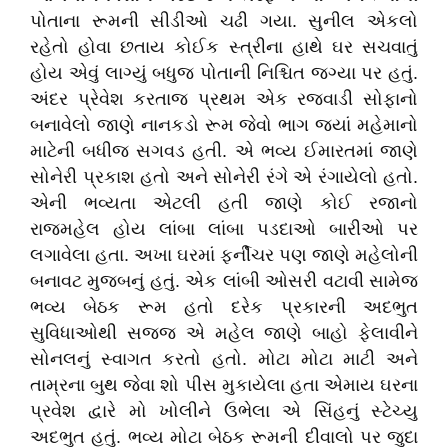
પોતાના રૂમની સીડીઓ ચઢી ગયા. સુનીલ એકલો
રહેતો હોવા છતાય કોઈક સ્ત્રીના હાથે ઘર સચવાતું
હોય એવું લાગ્યું બધુજ પોતાની નિશ્ચિત જગ્યા પર હતું.
અંદર પ્રેવેશ કરતાજ પ્રથમ એક રજવાડી સોફાનો
બનાવેલો જાણે નાનકડો રૂમ જેવો ભાગ જ્યાં મહેમાનો
માટેની બધીજ સગવડ હતી. એ ભવ્ય ઈમારતમાં જાણે
સોનેરી પ્રકાશ હતો અને સોનેરી રંગે એ રંગાયેલો હતો.
એની ભવ્યતા એટલી હતી જાણે કોઈ રજાનો
રાજમહેલ હોય લાંબા લાંબા પડદાઓ બારીઓ પર
લગાવેલા હતા. અખા ઘરમાં ફર્નીચર પણ જાણે મહેલોની
બનાવટ મુજબનું હતું. એક લાંબી ઓસરી વટાવી સામેજ
ભવ્ય બેઠક રૂમ હતો દરેક પ્રકારની અદભુત
સુવિધાઓથી સજ્જ એ મહેલ જાણે બાહો ફેલાવીને
સોનલનું સ્વાગત કરતો હતો. મોટા મોટા માટી અને
તામ્રના બુથ જેવા શો પીસ મુકાયેલા હતા એમાય ઘરના
પ્રવેશ દ્વારે મો ખોલીને ઉભેલા એ સિંહનું સ્ટેચ્યુ
અદભુત હતું. ભવ્ય મોટા બેઠક રૂમની દીવાલો પર જુદા