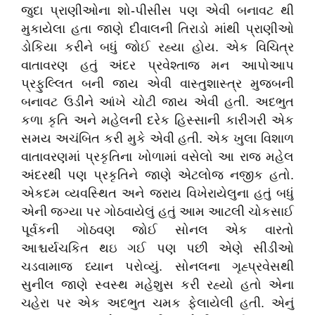
જુદા પ્રાણીઓના શો-પીસીસ પણ એવી બનાવટ થી
મુકાયેલા હતા જાણે દીવાલની તિરાડો માંથી પ્રાણીઓ
ડોકિયા કરીને બધું જોઈ રહ્યા હોય. એક વિચિત્ર
વાતાવરણ હતું અંદર પ્રવેશ્તાજ મન આપોઆપ
પ્રફુલ્લિત બની જાય એવી વાસ્તુશાસ્ત્ર મુજબની
બનાવટ ઉડીને આંખે ચોટી જાય એવી હતી. અદભુત
કળા કૃતિ અને મહેલની દરેક હિસ્સાની કારીગરી એક
સમય અચંબિત કરી મુકે એવી હતી. એક ખુલા વિશાળ
વાતાવરણમાં પ્રકૃતિના ખોળામાં વસેલો આ રાજ મહેલ
અંદરથી પણ પ્રકૃતિને જાણે એટલોજ નજીક હતો.
એકદમ વ્યવસ્થિત અને જરાય વિખેરાયેલુના હતું બધું
એની જગ્યા પર ગોઠવાયેલું હતું આમ આટલી ચોકસાઈ
પૂર્વકની ગોઠવણ જોઈ સોનલ એક વારતો
આશ્ચર્યચકિત થઇ ગઈ પણ પછી એણે સીડીઓ
ચડવામાજ ધ્યાન પરોવ્યું. સોનલના ગૃહ્પ્રવેસથી
સુનીલ જાણે સ્વસ્થ મહેશુસ કરી રહ્યો હતો એના
ચહેરા પર એક અદભુત ચમક ફેલાયેલી હતી. એનું