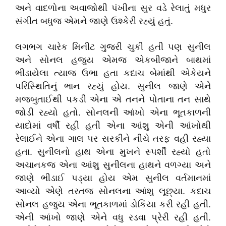
અને વાદળોના અવાજોથી પંખીના સુર વડે રેલાતું મધુર
સંગીત બધુજ એમને જાણે ઉશ્કેરી રહ્યું હતું.
લગભગ ચારેક મિનીટ ગુજરી ચુકી હતી પણ સુનીલ
અને સોનલ હજુય એમજ એકબીજાને બાથમાં
ભીડાયેલા ત્યાજ ઉભા હતા કદાચ બેમાંથી એકેયને
પરિસ્થિતિનું ભાન રહ્યું હોય. સુનીલ જાણે એને
મજબુતાઈથી પકડી એના એ તનને પોતાના તન સાથે
જોડી રહ્યો હતો. સોનલની આંખો એના ભૂતકાળની
યાદોમાં વર્ષી રહી હતી એના આંશુ એની આંખોથી
રેલાઈને એના ગાલ પર સરકીને નીચે તરફ વહી રહ્યા
હતા. સુનીલનો હાથ એના મુખને સ્પર્શી રહ્યો હતો
અચાનકજ એના આંશુ સુનીલના હાથને વળગ્યા અને
જાણે ભીડાઈ પડ્યા હોય એમ સુનીલ વર્તમાનમાં
આવ્યો એણે તરતજ સોનલના આંશુ લૂછ્યા. કદાચ
સોનલ હજુય એના ભૂતકાળમાં ડોકિયા કરી રહી હતી.
એની આંખો જાણે એને વધુ રડવા પ્રેરી રહી હતી.