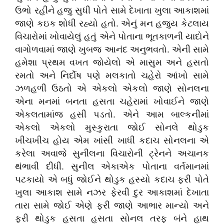
ઉભો રહીને હજુ સુધી પોતે સામે દેખાતા ખુલા આકાશમાં
જાણે કઇક શોધી રહ્યો હતો. એનું મન હજુય કેટલાય
વિચારોમાં ખોવાયેલું હતું એને પોતાના ભૂતકાળની યાદોને
વાગોળવામાં જાણે ખુબજ આનંદ અનુભવતો. એની સામે
હમેશા પ્રથમ વખત જોયેલો એ માસુમ અને હસતો
રમતો અને નિર્દોષ પણે મલકાતો ચહેરો આંખો સામે
ઝળહળી ઉઠતો એ એકલો એકલો જાણે સોનલના
એના મનમાં બનતા હસતા ચહેરામાં ખોવાઈને જાણે
એકલતામાંજ હસી પડતો. એને આમ બાલ્કનીમાં
એકલો એકલો મુસ્કુરાતા જોઈ સોનલે થોડુક
ખીચખીચ હોય એમ ખાંસી ખાધી કદાચ સોનલના એ
કરેલા અવાજે સુનીલના વિચારોની ટ્રેનને અચાનક
થંભાવી દીધી. સુનીલ એકાએક પોતાના વર્તમાનમાં
પટકાયો એ બધું જોઈને થોડુક હસ્યો કદાચ ફરી પોતે
ખુલા આકાશ સામે નઝર ફેરવી દુર આકાશમાં દેખાતા
તારા સામે જોઈ એણે ફરી જાણે આભાર માન્યો અને
ફરી થોડુક હસતા હસતા સોનલ તરફ બંને હાથ