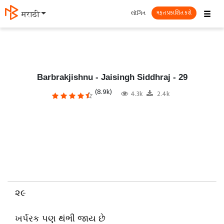
☰
લૉગિન
मराठी
મફત પ્રકાશિત કરો
Barbrakjishnu - Jaisingh Siddhraj - 29
(8.9k)
4.3k
2.4k
૨૯
ખર્પરક પણ થંભી જાય છે