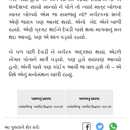
શબ્દેશબ્દ સાચો માન્યો ને પોતે તો ત્યારે માત્ર બોલવા
ખાતર બોલ્યો એમ જ સમજવું નાં? ખર્પરકના શબ્દે
એણે જરાક પણ આનંદ થયો, એનો ખેદ એને બાળી
રહ્યો. એણે પ્રગટ થઈને દેવડી પાસે ક્ષમા માગવાનું મન
થઇ આવ્યું, પણ એ શાંત પડ્યો રહ્યો.
બે પળ પછી દેવડી ને ખર્પરક અદ્રશ્ય થયાં, એટલે
ખેંગાર પોતાને માર્ગે પડ્યો. પણ હવે રાયઘણ આવ્યો
હતો; એની પાસે પણ કાંઈક આવી જ વાત હશે તો – એ
વિષે એનું મનોમંથન ચાલી રહ્યું.
પાછળનું પ્રકરણ
આગળનું પ્રકરણ
બર્બરકજિષ્ણુ - જયસિંહ સિદ્ધરાજ - ભાગ 28
બર્બરકજિષ્ણુ - જયસિંહ સિદ્ધરાજ - ભાગ 30
આ પુસ્તકને શેર કરો: