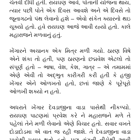
ચેતવી દીધી હતી. રાયઘણ આવે, પોતાની યોજના થાય,
ત્યાર પછી પોતે એક દિવસ આવશે અને એ દિવસે તો
જૂનાગઢનો પંથ લેવાનો હશે – એવો સંકેત ક્યારનો થઇ
ચૂક્યો હતો. હવે રાયઘણ આજે આવી રહ્યો હતો. કાલે
મહારાજને મળવાનું હતું.
ખેંગારને અચાનક એક મિત્ર મળી ગયો. ઠારણ વિષે
એને શંકા તો હતી, પણ ઠારણનો છદ્મવેશ એટલો તો
સંપૂર્ણ હતો – ભાષા, વેશ, કેશ, ગાત્ર – એ તમામમાં
એણે એવી તો અદ્ભુત કારીગરી કરી હતી કે હજી
ખેંગાર એને ઓળખતો હતો, છતાં જાણે કે પૂરેપૂરો
ઓળખી શક્યો ન હતો.
અધરાતે ખેંગાર દેવડાજીના વાડા પાસેથી નીકળ્યો.
રાયઘણ પાટણમાં પ્રવેશ કરે ને મહારાજને મળે તે
પહેલાં તેને મળી લેવાનો એણે વિચાર હતો. સવાર વખતે
દોડાદોડમા એ વાત જ રહી જાશે. તે દેવડાજીના વાડા