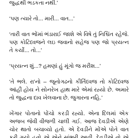
જુદ્ધથી ભડકતા નથી.’
‘પણ ત્યારે તો... મારી... વાત...’
‘તારી વાત ભોંમાં ભંડારાઈ જાશે એ વિષે તું નિશ્ચિંત રહેજે.
પણ કોટિધ્વજને લઇ જવાનો સહેજ પણ જો પ્રયત્ન
તે કર્યો... તો...’
‘પ્રયત્ન શું...? હમણાં હું મૂંગો જ મરીશ...’
‘તે ભલે. રા’નો – જૂનોગઢનો કીર્તિધ્વજ તો કોટિધ્વજ
આંહીં હોય ને સોનરેખ હાથ મારે એમાં રહ્યો છે. અમારે
તો જુદ્ધના દાવ ખેલવાના છે. જુગારના નહિ.’
ખેંગાર પોતાનો પોંચો કરડી રહ્યો. એના દિલમાં એક
અજબ જેવી વીજળી ચાલી ગઈ. આજ દેવડીએ એણે
ચોર થાતો બચાવ્યો હતો. એ દેવડીને મોંએ પોતે વાત
કરી ગયો હતો એ એને સાંભરી આવી. દેવડીએ તો એ