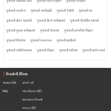
ગુજરાતી સાહસિક વાર્તા
ગુજરાતી માનવ વિજ્ઞાન
ગુજરાતી તત્વજ્ઞાન
ગુજરાતી આરોગ્ય
ગુજરાતી બાયોગ્રાફી
ગુજરાતી રેસીપી
ગુજરાતી પત્ર
ગુજરાતી હૉરર વાર્તાઓ
ગુજરાતી ફિલ્મ સમીક્ષાઓ
ગુજરાતી પૌરાણિક કથાઓ
ગુજરાતી પુસ્તક સમીક્ષાઓ
ગુજરાતી રોમાંચક
ગુજરાતી કાલ્પનિક-વિજ્ઞાન
ગુજરાતી બિઝનેસ
ગુજરાતી રમતગમત
ગુજરાતી પ્રાણીઓ
ગુજરાતી જ્યોતિષશાસ્ત્ર
ગુજરાતી વિજ્ઞાન
ગુજરાતી કંઈપણ
ગુજરાતી ક્રાઇમ વાર્તા
ઉપયોગી લિંક્સ
અમારા વિશે
સંપર્ક કરો
FAQ
ગોપનીયતા નીતિ
વાપરવાના નિયમો 
વળતર નીતિ