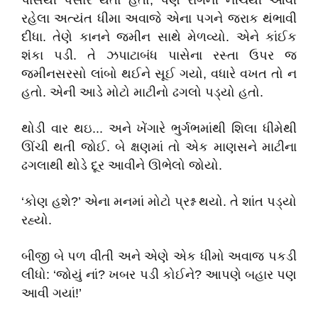
પાસેથી પસાર થતો હતો, પણ રાંગની નીચેથી આવી
રહેલા અત્યંત ધીમા અવાજે એના પગને જરાક થંભાવી
દીધા. તેણે કાનને જમીન સાથે મેળવ્યો. એને કાંઈક
શંકા પડી. તે ઝપાટાબંધ પાસેના રસ્તા ઉપર જ
જમીનસરસો લાંબો થઈને સૂઈ ગયો, વધારે વખત તો ન
હતો. એની આડે મોટો માટીનો ઢગલો પડ્યો હતો.
થોડી વાર થઇ... અને ખેંગારે ભુર્ગભમાંથી શિલા ધીમેથી
ઊંચી થતી જોઈ. બે ક્ષણમાં તો એક માણસને માટીના
ઢગલાથી થોડે દૂર આવીને ઊભેલો જોયો.
‘કોણ હશે?’ એના મનમાં મોટો પ્રશ્ન થયો. તે શાંત પડ્યો
રહ્યો.
બીજી બે પળ વીતી અને એણે એક ધીમો અવાજ પકડી
લીધો: ‘જોયું નાં? ખબર પડી કોઈને? આપણે બહાર પણ
આવી ગયાં!’