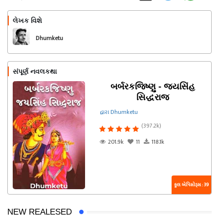
લેખક વિશે
અનુસરો
Dhumketu
સંપૂર્ણ નવલકથા
બર્બરકજિષ્ણુ - જયસિંહ
સિદ્ધરાજ
દ્વારા Dhumketu
(397.2k)
201.9k
11
118.1k
કુલ એપિસોડ્સ : 39
NEW REALESED