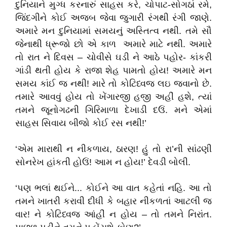
દુનિયાને મુગ્ધ કરનારું સાહસ કરે, ચોપાટ-સોગઠાં રમે,
જિંદગીને કોઈ અજબ જેવા જુગારી રંગથી રંગી જાણે.
અમારે મન દુનિયામાં સમયનું અસ્તિત્વ નથી. તમે સૌ
જેનાથી ધ્રૂજો છો એ કાળ અમારે માટે નથી. અમારે
તો રાત ને દિવસ – ચોવીસે ઘડી ને આઠે પહોર- કાંકરી
ગાંડી થતી હોય કે રાજા શેહ પામતો હોય! અમારે મન
સમય કાંઈ જ નથી! મારે તો કોટિધ્વજ લઇ જવાનો છે.
તમારે આવવું હોય તો ખેંગારજી હજી અહીં હશે, ત્યાં
તમને જૂનોગઢની ગિરિમાળા દેખાડી દઉં. મને એમાં
સાહસ સિવાય બીજો કોઈ રસ નથી!’
‘એમ મારાથી ન નીકળાય, ઠારણ! હું તો રા’ની સાંઢણી
સોનરેખ હાંકતી હોઉં! આમ ન હોય!’ દેવડી બોલી.
‘પણ ભલાં થઈને... કોઈને આ વાત કહેતાં નહિ. આ તો
તમને ખાતરી કરાવી દીધી કે બહાર નીકળતાં આટલી જ
વાર! ને કોટિધ્વજ આંહીં ન હોય – તો તમને નિરાંત.