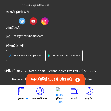
પેપરબેક પ્રકાશિત કરો
અમને ફોલો કરો
સંપર્ક કરો
info@matrubharti.com
મોબાઈલ એપ
Download On App Store
Download On Play Store
કોપીરાઈટ © 2026 Matrubharti Technologies Pvt. Ltd. સર્વ હક્ક સ્વાધીન
મફત એપ્લિકેશન ડાઉનલોડ કરો
Custom Software Development Company India
Powered by :
પુસ્તકો
મફત પ્રકાશિત કરો
સુવિચાર
વિડિઓ
પ્રોફાઈલ