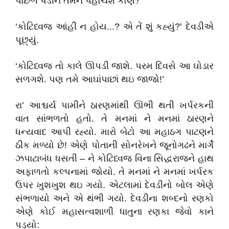
પાછળ પડીને તમને પહોંચશે કોણ?’
‘કોટિધ્વજ આંહીં ન હોય...? એ તેં શું કહ્યું?’ દેવડીએ
પૂછ્યું.
‘કોટિધ્વજ તો કાલે ઊપડી જાશે. પરમ દિવસે આ ઘોડાર
સળગશે. પણ તમે આઘાંપાછાં થઇ જાજો!’
રા’ આશ્ચર્ય પામીને ઠારણમાંથી ઊભી થતી ખર્પરકની
વાત સાંભળતો હતો. તે મનમાં ને મનમાં ઠારણને
ધન્યવાદ આપી રહ્યો. મારો બેટો આ મહાઠગ પાટણને
ઠીક મળ્યો છે! એણે પોતાની સોનરેખને જૂનોગઢને માર્ગે
ઝપાટાબંધ ધસતી – ને કોટિધ્વજ વિના સિદ્ધરાજને હાથ
અફાળતો કલ્પનામાં જોયો. તે મનમાં ને મનમાં ખર્પરક
ઉપર ખુશખુશ થઇ ગયો. એટલામાં દેવડીનો બોલ એણે
સંભળાયો અને એ થંભી ગયો. દેવડીના શબ્દનો રણકો
એણે કોઈ મહાસત્વશાળી ધાતુના રણકા જેવો કાને
પડ્યો: