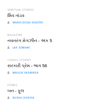
SPIRITUAL STORIES
શિવ તાંડવ
MANSI DESAI SHASTRI
MAGAZINE
નવતરંગ મેગઝીન - અંક 5
LAX SOMANI
CLASSIC STORIES
સરકારી પ્રેમ - ભાગ 56
MAULIK VASAVADA
POEMS
બન - ફૂલ
RUSHIL DODIYA