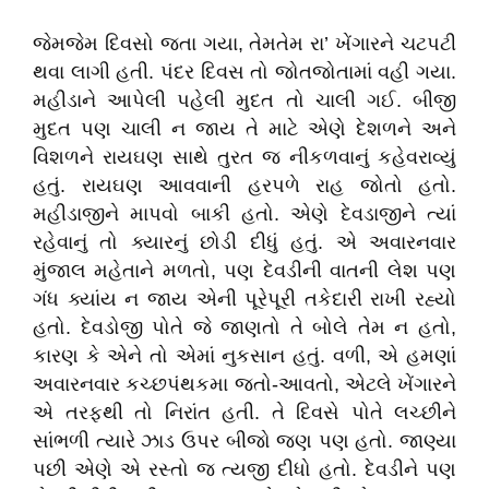
જેમજેમ દિવસો જતા ગયા, તેમતેમ રા’ ખેંગારને ચટપટી
થવા લાગી હતી. પંદર દિવસ તો જોતજોતામાં વહી ગયા.
મહીડાને આપેલી પહેલી મુદત તો ચાલી ગઈ. બીજી
મુદત પણ ચાલી ન જાય તે માટે એણે દેશળને અને
વિશળને રાયઘણ સાથે તુરત જ નીકળવાનું કહેવરાવ્યું
હતું. રાયઘણ આવવાની હરપળે રાહ જોતો હતો.
મહીડાજીને માપવો બાકી હતો. એણે દેવડાજીને ત્યાં
રહેવાનું તો ક્યારનું છોડી દીધું હતું. એ અવારનવાર
મુંજાલ મહેતાને મળતો, પણ દેવડીની વાતની લેશ પણ
ગંધ ક્યાંય ન જાય એની પૂરેપૂરી તકેદારી રાખી રહ્યો
હતો. દેવડોજી પોતે જે જાણતો તે બોલે તેમ ન હતો,
કારણ કે એને તો એમાં નુકસાન હતું. વળી, એ હમણાં
અવારનવાર કચ્છપંથકમા જતો-આવતો, એટલે ખેંગારને
એ તરફથી તો નિરાંત હતી. તે દિવસે પોતે લચ્છીને
સાંભળી ત્યારે ઝાડ ઉપર બીજો જણ પણ હતો. જાણ્યા
પછી એણે એ રસ્તો જ ત્યજી દીધો હતો. દેવડીને પણ