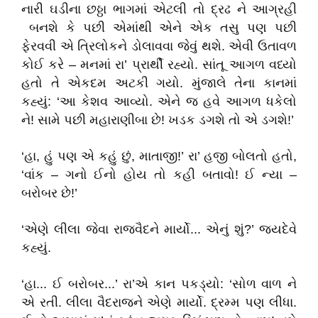
નારી ઘડીના છઠ્ઠા ભાગમાં એટલી તો દ્રઢ ને આગ્રહી
બનશે કે પછી એમાંથી એને એક તસુ પણ પછી
ફેરવવી એ ત્રિલોકને ડોલાવવા જેવું થશે. એવી ઉતાવળ
કોઈ કરે – મનમાં રા’ પ્રાર્થી રહ્યો. સાંતૂ આગળ વધ્યો
હતો તે એકદમ અટકી ગયો. મુંજાલે તેના કાનમાં
કહ્યું: ‘આ કેશવ આવ્યો. એને જ હવે આગળ ધકેલો
ને! સામે પછી મહારાણીબા છે! ખડક ડગશે તો એ ડગશે!’
‘હા, હું પણ એ કહું છું, માતાજી!’ રા’ હજી બોલતો હતો,
‘વાંક – ગનો ઈનો હોય તો કહી બતાવો! ઈ ન્યા –
બરોબર છે!’
‘એણે લીલા જેવા રાજવૈદને માર્યો... એનું શું?’ જયદેવે
કહ્યું.
‘હા... ઈ બરોબર...’ રા’એ કાન પકડ્યો: ‘સોળ વાળ ને
એ રતી. લીલા વૈદરાજને એણે માર્યો. દ્રમ્મ પણ લીધા.