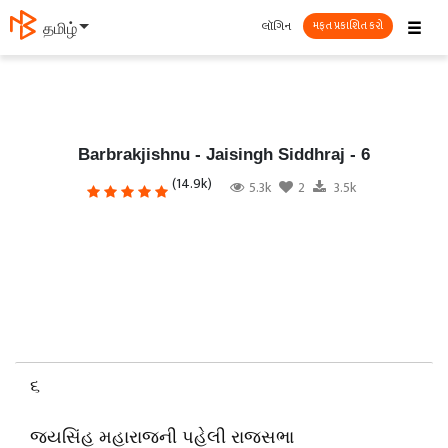
☰
લૉગિન
தமிழ்
મફત પ્રકાશિત કરો
Barbrakjishnu - Jaisingh Siddhraj - 6
(14.9k)
5.3k
2
3.5k
૬
જયસિંહ મહારાજની પહેલી રાજસભા