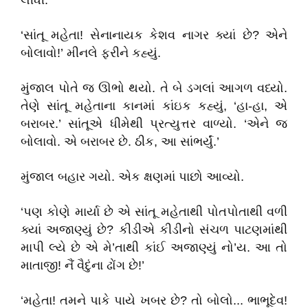
લીધી.
‘સાંતૂ મહેતા! સેનાનાયક કેશવ નાગર ક્યાં છે? એને
બોલાવો!’ મીનલે ફરીને કહ્યું.
મુંજાલ પોતે જ ઊભો થયો. તે બે ડગલાં આગળ વધ્યો.
તેણે સાંતૂ મહેતાના કાનમાં કાંઇક કહ્યું, ‘હા-હા, એ
બરાબર.’ સાંતૂએ ધીમેથી પ્રત્યુત્તર વાળ્યો. ‘એને જ
બોલાવો. એ બરાબર છે. ઠીક, આ સાંભર્યું.’
મુંજાલ બહાર ગયો. એક ક્ષણમાં પાછો આવ્યો.
‘પણ કોણે માર્યા છે એ સાંતૂ મહેતાથી પોતપોતાથી વળી
ક્યાં અજાણ્યું છે? કીડીએ કીડીનો સંચળ પાટણમાંથી
માપી લ્યે છે એ મે’તાથી કાંઈ અજાણ્યું નો’ય. આ તો
માતાજી! નૈં વૈદુંના ઢોંગ છે!’
‘મહેતા! તમને પાકે પાયે ખબર છે? તો બોલો... ભાભૂદેવ!