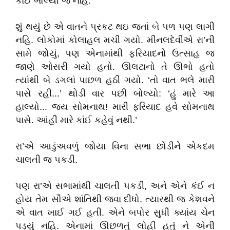
કાંઈ બોલ્યો જ નહિ.
શું થયું છે એ વાતને પ્રકટ થઇ જતાં બે પળ પણ લાગી
નહિ. લોકોમાં કોલાહલ મચી ગયો. મીનલદેવીએ રા’ની
સામે જોયું, પણ એનામાંથી ફરિયાદનો ઉત્સાહ જ
જાણે ઓસરી ગયો હતો. ઊલટાનો તે ઊભો હતો
ત્યાંથી બે ડગલાં પાછળ હઠી ગયો. ‘તો વાત ભલે મારી
પાસે રહી...’ થોડી વાર પછી બોલ્યો: ‘હું મારે આ
હાલ્યો... જય સોમનાથ! મારી ફરિયાદ હવે સોમનાથ
પાસે. આંહીં મારે કાંઈ કહેવું નથી.’
રા’એ આડુંઅવળું જોયા વિના સભા છોડીને એકદમ
ચાલતી જ પકડી.
પણ રા’એ સભામાંથી ચાલતી પકડી, અને એને કંઈ ન
હોય તેમ સૌએ શાંતિથી જવા દીધો. ત્યારથી જ કેશવને
એ વાત ખાઈ ગઈ હતી. એને બપોર સુધી ક્યાંય ચેન
પડ્યું નહિ. એનામાં ઊછળતું લોહી હતું ને એની