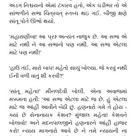
અડગ નિશ્ચયનો એમાં ટંકારવ હતો, એક ઘડીભર તો એ
સાંભળીને સભા ચિત્રવત્ સ્તબ્ધ થઇ ગઈ. બીજી ક્ષણે
સાંતૂ પોતે ઊભો થયો.
‘મહારાણીબા! આ પ્રશ્ન અત્યંત નાજુક છે. આ સભા એ
માટે નથી ને આ સભાનો પણ નથી. આ સભા એટલા
માટે પણ નથી!’
‘હાઉં તંઈ, મારો બાપ! મહેતો સાચું બોલ્યા. જે કરવું નથી
ઈની વળી વાતું શી કરવી?’
‘સાંતૂ મહેતા!’ મીનલદેવી બોલી. એના અવાજમાં
મક્કમતા હતી: ‘આ સભા એટલા માટે જ છે. હું એટલા
માટે જ આંહીં આવીને બેઠી છું. હણનારો ગમે તે હોય -
ક્યાં છે સેનાનાયક કેશવ? મુંજાલ મહેતા! કેશવને
બોલાવો! અને મદનપાલજીને હણનારને આંહીં હાજર
કરો! ન્યાય માગનારો આવે છે ને તમે ન્યાયની ના