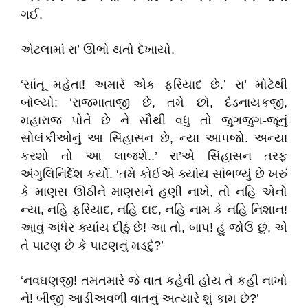
ગઈ.
એટલામાં રા’ ઊભો થતો દેખાયો.
‘સાંતૂ મહેતા! અમારે એક ફરિયાદ છે.’ રા’ મોટેથી
બોલ્યો: ‘રાજમાતાજી છે, તમે છો, દંડનાયકજી,
મહારાજ પોતે છે ને સૌથી વધુ તો જુગજુગ-જૂનું
સોલંકીઓનું આ સિંહાસન છે, ન્યા આપજો. અન્યા
કરશો તો આ લાજશે..’ રા’એ સિંહાસન તરફ
અંગુલિનિર્દેશ કર્યો. ‘તમે કોઈએ ક્યાંય સાંભળ્યું છે ખરું
કે માણસ ઊઠીને માણસને હણી નાખે, તો નહિ એનો
ન્યા, નહિ ફરિયાદ, નહિ દાદ, નહિ નામ કે નહિ નિશાન!
આવું અંધેર ક્યાંય દીઠું છે! આ તો, બાપ! હું જોઉં છું, એ
તે પાટણ છે કે પાટણનું મડદું?’
‘નવઘણજી! તમતમારે જે વાત કહેવી હોય તે કહી નાખો
ને! બીજી આડીઅવળી વાતનું અત્યારે શું કામ છે?’