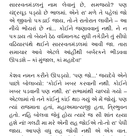
સારસ્વતમંડલનું નામ લેવાનું છે, સમજ્યો? પણ
ચંદ્રચૂડ પડ્યો છે ભાલમાં. એને રા’ મળે તે પહેલાં જો
એ જીવતો પકડાઈ જાય, તો-તે રાતોરાત લાવીને – આ
નીચે ભોંયરાં છે નાં... કોઈને જણાવવાનું નથી. ને ન
પકડાય તો બેયને ઠેઠ વર્ધમાનગઢ સુધી તગેડીને તું સીધો
વઢિયારપંથે થઈને સારસ્વતમંડલમાં આવી જા. તારા
સમાચાર આવે એટલે આંહીંથી બર્બરકને ભીડવવા
ઊપડશે – કાં મુંજાલ, કાં મહાદેવ!’
કેશવ નમન કરીને ઊપડ્યો. ‘પણ જો...’ જયદેવે એને
પાછો બોલાવ્યો: ‘કોઈને ખબર કરવાની નથી. કોઈને
ખબર પડવાની પણ નથી. રા’ સભામાંથી ચાલ્યો ગયો –
એટલામાં તો તને કાંઈનું કાંઈ થઇ ગયું એ મેં જોયું. પણ
ત્યાં રાજમાતા હતાં, મહાઅમાત્યજી હતા, ત્રિભુવન
હતો. નહિ બોલવા જેવું હોય ત્યારે જ સૌ શાંત રહ્યા
હશે નાં! ગલઢી મા મરે એની રાહ જોઈએ તો-તો રા’ પેધી
જાય. આપણે વધુ રાહ જોવી નથી એ એક વાત.