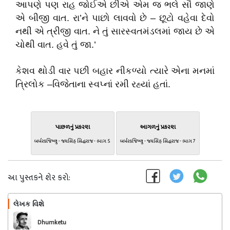
આપણે પણ રાહ જોઈએ છીએ એમ જ ભલે સૌ જાણે
એ બીજી વાત. રા’ને પાછો લાવવો છે – છૂટો વહેવા દેવો
નથી એ ત્રીજી વાત. ને તું સારસ્વતમંડલમાં જાય છે એ
ચોથી વાત. હવે તું જા.’
કેશવ થોડી વાર પછી બહાર નીકળ્યો ત્યારે એના મનમાં
ત્રિલોક –વિજેતાના સ્વપ્નાં રમી રહ્યાં હતાં.
પાછળનું પ્રકરણ
આગળનું પ્રકરણ
બર્બરકજિષ્ણુ - જયસિંહ સિદ્ધરાજ - ભાગ 5
બર્બરકજિષ્ણુ - જયસિંહ સિદ્ધરાજ - ભાગ 7
આ પુસ્તકને શેર કરો:
લેખક વિશે
અનુસરો
Dhumketu