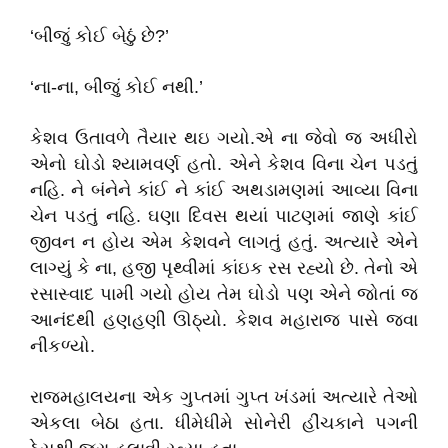
‘બીજું કોઈ બેઠું છે?’
‘ના-ના, બીજું કોઈ નથી.’
કેશવ ઉતાવળે તૈયાર થઇ ગયો.એ ના જેવો જ અધીરો
એનો ઘોડો શ્યામવર્ણ હતો. એને કેશવ વિના ચેન પડતું
નહિ. ને બંનેને કાંઈ ને કાંઈ અથડામણમાં આવ્યા વિના
ચેન પડતું નહિ. ઘણા દિવસ થયાં પાટણમાં જાણે કાંઈ
જીવન ન હોય એમ કેશવને લાગતું હતું. અત્યારે એને
લાગ્યું કે ના, હજી પૃથ્વીમાં કાંઇક રસ રહ્યો છે. તેનો એ
રસાસ્વાદ પામી ગયો હોય તેમ ઘોડો પણ એને જોતાં જ
આનંદથી હણહણી ઊઠ્યો. કેશવ મહારાજ પાસે જવા
નીકળ્યો.
રાજમહાલયના એક ગુપ્તમાં ગુપ્ત ખંડમાં અત્યારે તેઓ
એકલા બેઠા હતા. ધીમેધીમે સોનેરી હીંચકાને પગની