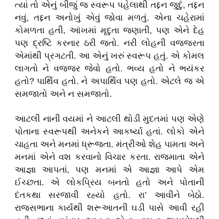
ત્યાં તો એનું બીજું જ સ્વરૂપ પહેલાથી તદ્દન જુદું, તદ્દન
નવું, તદ્દન અનોખું એવું જોવા મળતું. એના ચહેરામાં
કોમળતા હતી, આંખમાં મૃદુતા જણાતી, પણ એને દેહ
પણ દ્રષ્ટિ કરનાર ઠરી જતો. નરી લોહની વજ્જરતા
એમાંથી પ્રગટતી. આ એનું ખરું સ્વરૂપ હતું. એ કોમલ
લાગતો ને વજ્જર જેવો હતો. ભવ્ય હતો ને ભયંકર
હતો? પાર્થિવ હતો. ને અપાર્થિવ પણ હતો. એટલે જ એ
સમજાતો અને ન સમજાતો.
આટલી નાની વયમાં ને આટલી થોડી મુદતમાં પણ એણે
પોતાના સ્વરૂપથી અનેકને આકર્ષ્યા હતાં. લોકો એને
ચાહતા અને મનમાં ધ્રૂજતા. મંત્રીઓ શેહ પામતા અને
મનમાં એને વશ કરવાનો વિચાર કરતા. રાજમાતા એને
આજ્ઞા આપતાં, પણ મનમાં એ આજ્ઞા આપે એમ
ઈચ્છતા. એ લોકપ્રિય બનતો હતો અને પોતાની
દંતકથા સરજાવી રહ્યો હતો. રા’ આવીને બેઠો.
રાજસભાના કાર્યથી શરૂઆતની ઘડી પાસે આવી રહી