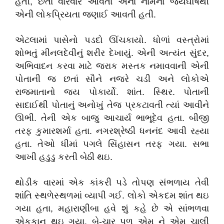
હતી, છતાં વારંવાર આવતા એના નામના જયઘોષથી
એની લોકપ્રિયતા જણાઈ આવતી હતી.
એટલામાં પાસેનો પડદો ઊંચકાયો. ધોળાં વસ્ત્રોમાં
શોભતું મીનલદેવીનું શરીર દેખાયું. એની અત્યંત સુંદર,
અભિવાદન કરવા માટે જરાક મસ્તક નમાવવાની એની
પોતાની જ છતાં સૌને નજરે ચડી અને લોકોએ
રાજમાતાનો જય પોકાર્યો. શાંત. સ્થિર. પોતાની
સાદાઈથી પોતાનું અનોખું તેજ પ્રકટાવતી ત્યાં આવીને
ઊભી. તેની એક બાજુ આચાર્ય ભાભૂદેવ હતા. બીજી
તરફ કુમારશર્મા હતા. નગરશ્રેષ્ઠી ધનનંદ આવી રહ્યા
હતા. તેઓ ધીમાં પગલે સિંહાસન તરફ ગયા. સભા
આખી હડુડુ કરતી બેઠી થઇ.
થોડીક વારમાં એક કાંકરી પડે તોપણ સંભળાય તેવી
શાંતિ સ્થળેસ્થળમાં વ્યાપી ગઈ. લોકો એકદમ શાંત થઇ
ગયા હતા, મહારાણીબા હવે શું કહે છે એ સાંભળવા
એકકાન થઇ ગયા. બે-ચાર પળ એમ ને એમ ચાલી