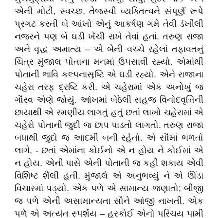
એની મોટી, સ્વચ્છ, તેજસ્વી વ્યક્તિત્વને સંપૂર્ણ રૂપે
પ્રગટ કરતી બે આંખો એનું આકર્ષણ ગમે તેવી ડંખીલી
નજરને પણ બે ઘડી ખેંચી રાખે તેવાં હતાં. તરુણ રાજા
અને વૃદ્ધ અમાત્ય – એ બેની વચ્ચે રહેલાં તફાવતનું
ચિત્ર મુંજાલ પોતાના મનમાં ઉપસાવી રહ્યો. એમાંથી
પોતાની ભાવિ કલ્પનાસૃષ્ટિ એ ઘડી રહ્યો. એને રાજાના
ચહેરા તરફ દ્રષ્ટિ કરી. એ ચહેરામાં એક અનોખું જ
ગૌરવ એણે જોયું. આંખમાં બેઠેલી સહજ વિનોદવૃત્તિની
છાયાથી એ રમણીય લાગતું હતું છતાં લાખો ચહેરામાં એ
ચહેરો પોતાની જુદી જ છાપ પાડતો લાગતો. તરુણ રાજા
બધાથી જુદો જ આદમી બની રહેતો. એ સૌમાં ભળતો
લાગે, - છતાં એમાંના કોઈનો એ ન હોય ને કોઈમાં એ
ન હોય. એની પાસે એની પોતાની જ કહી શકાય એવી
વિશિષ્ટ શૈલી હતી. મુંજાલે એ અનુભવ્યું ને એ ઊંડા
વિચારમાં પડ્યો. એક પળે એ સામાન્ય જણાતો; બીજી
જ પળે એની અસામાન્યતા સૌને આંજી નાખતી. એક
પળે એ અત્યંત સ્પર્શય – હરકોઈ એનો પરિચય પામી