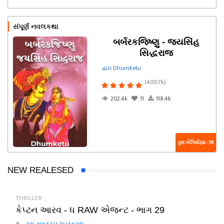
સંપૂર્ણ નવલકથા
બર્બરકજિષ્ણુ - જયસિંહ
સિદ્ધરાજ
દ્વારા Dhumketu
(400.7k)
202.4k
11
118.4k
કુલ એપિસોડ્સ : 39
NEW REALESED
THRILLER
કેપ્ટન આરવ - ધ RAW એજન્ટ - ભાગ 29