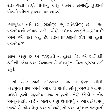
થઇ ગયો. તેણે પોતાનું કપડું ધીમેથી સમાર્યું. હાથનો
બેરખો બીજા હાથમાં બદલાવ્યો.
‘ભાભૂદેવ! તમે છો, શર્માજી છે, શ્રેષ્ઠીજી છે – આ
જયદેવનો ન્યાય કરો. એણે મદનપાલજીને હણ્યા છે
એમ એ પોતે કહે છે. મદનપાલજીનો દોષ શો હતો,
જયદેવ?’
સામે કોણ છે એ જાણતી ન હોય તેમ એ શાંતિથી,
ઠંડીથી, લેશ પણ ઉતાવળ કે વ્યગ્રતા વિના પૃચ્છા કરી
રહી.
રા’એ એક છાની ચોરનજર સભામાં ફેરવી લીધી.
ત્રિભુવનપાળ એને આકળો થતો. સાંતૂ અરધો આગળ
વધ્યો હતો. મહાદેવ અશાંત હતો. તેણે ઊંડો સંતોષ
અનુભવ્યો. કોઈકે જરાક પણ ઉતાવળું કે આકરું પગલું
ભરશે કે એક વેણ પણ બોલશે, તો પણ પ્રશાંત જણાતી