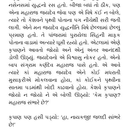
નસેનસમાં યુદ્ધનો રસ હતો. બીજા બધાં તો ઠીક, પણ
એના મહારાજ જયદેવ જેવા પણ એ વિષે કંઈ ન બોલે,
ત્યારે તો કેશવને પૃથ્વી પોતાના પગ નીચેથી સરી જતી
લાગી. એને મન જયદેવ યુદ્ધનીતિ વિષે છેલ્લામાં છેલ્લું
પ્રમાણ હતો. તે પાંજરામાં પુરાયેલા સિંહની માફક
પોતાના વાડામાં અત્યારે ઘૂમી રહ્યો હતો. એટલામાં એણે
કૃપાણને આવતો જોયો અને એનું અંતર આનંદથી
ડોલી ઊઠ્યું. જયદેવનો એ વિશ્વાસુ નોકર હતો. એનો
બાપ સંગ્રામ કર્ણદેવ મહારાજ પાસે હતો. એ આવે
ત્યારે કાં મહારાજ જયદેવ એને કોઈ મધરાતી
મુસાફરીએ મોકલવાના હોય, કાં કોઈકને પૃથ્વીના
સાતમા પડમાંથી ખોદી કાઢવાનો હોય. કેશવે કૃપાણને
જોયો ન જોયો ને એ બોલી ઊઠ્યો: ‘કેમ કૃપાણ?
મહારાજ સંભારે છે?’
કૃપાણ પણ હસી પડ્યો: ‘હા, નાયકજી! જલદી સાંભરે
છે!’