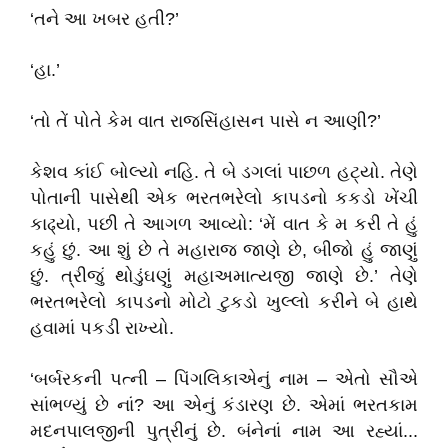
‘તને આ ખબર હતી?’
‘હા.’
‘તો તેં પોતે કેમ વાત રાજસિંહાસન પાસે ન આણી?’
કેશવ કાંઈ બોલ્યો નહિ. તે બે ડગલાં પાછળ હટ્યો. તેણે
પોતાની પાસેથી એક ભરતભરેલો કાપડનો કકડો ખેંચી
કાઢ્યો, પછી તે આગળ આવ્યો: ‘મેં વાત કે મ કરી તે હું
કહું છું. આ શું છે તે મહારાજ જાણે છે, બીજો હું જાણું
છું. ત્રીજું થોડુંઘણું મહાઅમાત્યજી જાણે છે.’ તેણે
ભરતભરેલો કાપડનો મોટો ટુકડો ખુલ્લો કરીને બે હાથે
હવામાં પકડી રાખ્યો.
‘બર્બરકની પત્ની – પિંગલિકાએનું નામ – એતો સૌએ
સાંભળ્યું છે નાં? આ એનું કંડારણ છે. એમાં ભરતકામ
મદનપાલજીની પુત્રીનું છે. બંનેનાં નામ આ રહ્યાં...