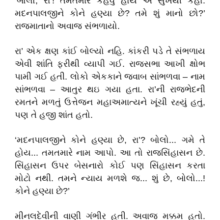
‘બોલો, રા’! તમતમારે કહેવું હોય એ સુખેથી કહો.
મદનપાલજીને કોને હણ્યા છે? તમે શું માનો છો?’
રાજમાતાનો અવાજ સંભળાયો.
રા’ એક ક્ષણ કાંઈ બોલ્યો નહિ. કાંકરી પડે તે સંભળાય
એવી શાંતિ ફરીથી વ્યાપી ગઈ. રાજસભા આખી ક્ષોભ
પામી ગઈ હતી. લોકો એકકાને જવાબ સાંભળવા – નામ
સાંભળવા – આતુર થઇ ગયા હતા. રા’ની રાજભેદની
રમતને મળતું ઉત્તેજન મહાઅમાત્યને ખૂંચી રહ્યું હતું,
પણ તે હજી શાંત હતો.
‘મદનપાલજીને કોને હણ્યા છે, રા’? બોલો... ગમે તે
હોય... તમતમારે નામ આપો. આ તો રાજસિંહાસન છે.
સિંહાસન ઉપર બેસનારો કોઈ પણ સિંહાસન કરતા
મોટો નથી. તમને ન્યાય મળશે જ... શું છે, બોલો...!
કોને હણ્યા છે?’
મીનલદેવીની વાણી ગંભીર હતી. અવાજ મક્કમ હતો.