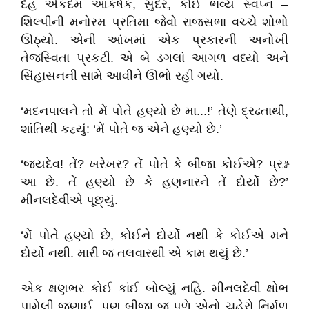
દેહ એકદમ આકર્ષક, સુંદર, કોઈ ભવ્ય સ્વપ્ન –
શિલ્પીની મનોરમ પ્રતિમા જેવો રાજસભા વચ્ચે શોભો
ઊઠ્યો. એની આંખમાં એક પ્રકારની અનોખી
તેજસ્વિતા પ્રકટી. એ બે ડગલાં આગળ વધ્યો અને
સિંહાસનની સામે આવીને ઊભો રહી ગયો.
‘મદનપાલને તો મેં પોતે હણ્યો છે મા...!’ તેણે દ્રઢતાથી,
શાંતિથી કહ્યું: ‘મેં પોતે જ એને હણ્યો છે.’
‘જયદેવ! તેં? ખરેખર? તેં પોતે કે બીજા કોઈએ? પ્રશ્ન
આ છે. તેં હણ્યો છે કે હણનારને તેં દોર્યો છે?’
મીનલદેવીએ પૂછ્યું.
‘મેં પોતે હણ્યો છે, કોઈને દોર્યો નથી કે કોઈએ મને
દોર્યો નથી. મારી જ તલવારથી એ કામ થયું છે.’
એક ક્ષણભર કોઈ કાંઈ બોલ્યું નહિ. મીનલદેવી ક્ષોભ
પામેલી જણાઈ, પણ બીજી જ પળે એનો ચહેરો નિર્મળ