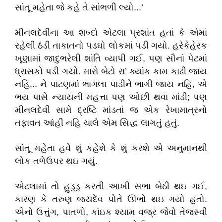
સાંતૂ મહેતા જે કહે તે સાંભળી લ્યો...’
મીનલદેવીના આ શબ્દો એટલા પ્રશાંત હતાં કે એમાં
રહેલી ઠંડી તાકાતનો પડઘો લોકમાં પડી ગયો. હરેકેહેરક
ખૂણામાં જાદુભરેલી શાંતિ વ્યાપી ગઈ, પણ સૌનાં પેટમાં
ધ્રાસકો પડી ગયો. મારો બેટો રા’ ક્યાંક કામ કાઢી જાય
નહિ... ને પાટણમાં ભાગલા પાડીને ભાગી જાય નહિ, એ
ભય પાસે ન્યાયની મહત્તા પણ ઓછી થવા માંડી; પણ
મીનલદેવી સામે દ્રષ્ટિ માંડતાં જ એક રેખામાત્રનો
તફાવત આંહીં નહિ ચાલે એમ સિદ્ધ લાગતું હતું.
સાંતૂ મહેતા હવે શું કહેશે કે શું કરશે એ અનુમાનથી
લોક તળેઉપર થઇ ગયું.
એટલામાં તો હુડુડુ કરતી આખી સભા બેઠી થઇ ગઈ,
કારણ કે તરુણ જયદેવ પોતે ઊભો થઇ ગયો હતો.
એનો ઉત્તુંગ, પાતળો, કાંઇક શ્યામ વજ્ર જેવો તેજસ્વી