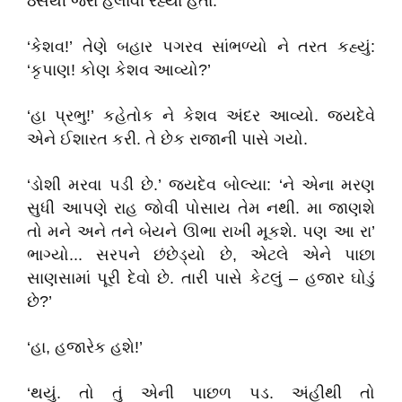
ઠેસથી જરા હલાવી રહ્યા હતા.
‘કેશવ!’ તેણે બહાર પગરવ સાંભળ્યો ને તરત કહ્યું:
‘કૃપાણ! કોણ કેશવ આવ્યો?’
‘હા પ્રભુ!’ કહેતોક ને કેશવ અંદર આવ્યો. જયદેવે
એને ઈશારત કરી. તે છેક રાજાની પાસે ગયો.
‘ડોશી મરવા પડી છે.’ જયદેવ બોલ્યા: ‘ને એના મરણ
સુધી આપણે રાહ જોવી પોસાય તેમ નથી. મા જાણશે
તો મને અને તને બેયને ઊભા રાખી મૂકશે. પણ આ રા’
ભાગ્યો... સરપને છંછેડ્યો છે, એટલે એને પાછા
સાણસામાં પૂરી દેવો છે. તારી પાસે કેટલું – હજાર ઘોડું
છે?’
‘હા, હજારેક હશે!’
‘થયું. તો તું એની પાછળ પડ. અંહીથી તો