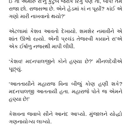
ઈ તો અમારું રા’નું કુટુંબ જરાક રિંગું પણ તો, બાપ! તમે
રાજા છો. રાજસભા છે. એને હેડમાં કાં ન પૂર્યો? કાંઈ એ
ગણો મારી નાખવાનો થયો?’
એટલામાં કેશવ આવતો દેખાયો. શમશેર નમાવીને એ
શાંત ઊભો રહ્યો. એની પ્રચંડ તેજસ્વી કાયાને રા’એ
એક ઈર્ષાળુ નજરથી માપી લીધી.
‘કેશવ! મદનપાલજીને કોને હણ્યા છે?’ મીનલદેવીએ
પૂછ્યું.
‘આતતાયીને મહારાજ વિના બીજું કોણ હણી શકે?
મદનપાલજી આતતાયી હતા. મહારાજે પોતે જ એમને
હણ્યા છે!’
કેશવના જવાબે સૌને આનંદ આપ્યો. મુંજાલને યોદ્ધો
ગણનાયોગ્ય લાગ્યો.