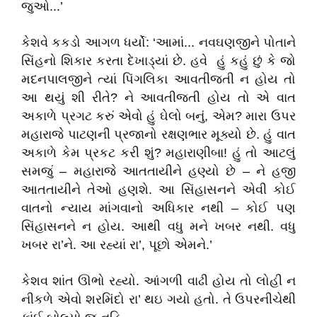
જુઓ...’
કેશવે કકડો આગળ ધર્યો: ‘આમાં... નવઘણજીને પોતાને
સિંહનો શિકાર કરતા દેખાડ્યાં છે. હવે હું કહું છું કે જો
મદનપાલજીને ત્યાં પિંગલિકા આવતીજતી ન હોય તો
આ થયું શી રીતે? ને આવતીજતી હોય તો એ વાત
અકાળે પ્રગટ કરું એવો હું ઘેલો બનું, એમ? મારા ઉપર
મહારાજે પાટણની પ્રજાનો રક્ષણભાર મૂક્યો છે. હું વાત
અકાળે કેમ પ્રકટ કરી શું? મહારાણીબા! હું તો આટલું
સમજું – મહારાજે આતતાયીને હણ્યો છે – ને હજી
આતતાયીને તેઓ હણશે. આ સિંહાસનને એવી કોઈ
વાતનો ન્યાય માંગવાનો અધિકાર નથી – કોઈ પણ
સિંહાસનને ન હોય. આથી વધુ મને ખબર નથી. વધુ
ખબર રા’ને. આ રહ્યાં રા’, પૂછો એમને.’
કેશવ શાંત ઊભો રહ્યો. આંગળી વાઢી હોય તો લોહી ન
નીકળે એવો શરમિંદો રા’ થઇ ગયો હતો. તે ઉપરનીચેથી