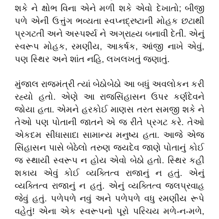
શકે ને ક્ષોભ વિના એને મળી શકે એવો દેખાતો; બીજી
પળે એની ઉત્તુંગ ભવ્યતા સ્વપ્નદ્રષ્ટાની મોહક છટાથી
પ્રગટતી અને અસ્પર્શ્ય ને અગ્રાહ્ય બનાવી દેતી. એનું
સ્વરૂપ મોહક, રમણીય, આકર્ષક, આંજી નાખે એવું,
પણ સ્થિર અને શાંત નહિ, લખલખતું જણાતું.
મુંજાલ રાજમંત્રી ત્યાં બેઠોબેઠો આ બધું અવલોકન કરી
રહ્યો હતો. એણે આ રાજસિંહાસન ઉપર કર્ણદેવને
જોયા હતા. એમને હરકોઈ માણસ તરત સમજી શકે ને
તેઓ પણ પોતાની જાતને એ જ રીતે પ્રગટ કરે. તેઓ
એકદમ સીધાસાદા સામાન્ય મનુષ્ય હતા. આજે એજ
સિંહાસન પાસે બેઠેલો તરુણ જયદેવ જાણે પોતાનું કોઈ
જ સ્થાયી સ્વરૂપ ન હોય એવો બેઠો હતો. સ્થિર કહી
શકાય એવું કોઈ વ્યક્તિત્વ રાજાનું ન હતું. એનું
વ્યક્તિત્વ રાજાનું ન હતું. એનું વ્યક્તિત્વ જલપ્રવાહ
જેવું હતું. પળેપળે નવું અને પળેપળે વધુ રમણીય રૂપે
વહેતું! એના એક સ્વરૂપનો પૂરો પરિચય મળે-ન-મળે,