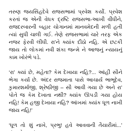
તરુણ જયસિંહદેવે રાજસભામાં પ્રવેશ કર્યો. પ્રવેશ
કરતાં જ એની વેધક દ્રષ્ટિ રાજસભા-આખી વીંધીને,
રાજદરબારની બહાર ચોગાનમાં માનવમેદની મળી હતી
ત્યાં સુધી ચાલી ગઈ. તેણે રાજસભામાં ચારે તરફ એક
નજર ફેરવી લીધી. રા’ને ક્યાંક દીઠો નહિ. એ છટકી
જાય તો લોકમાં નવી શંકા જન્મે ને આજનું ન્યાયનું
કામ ખોરંભે પડે.
‘રા’ ક્યાં છે, મહેતા? કેમ દેખાયા નહિ?... આંહીં સૌને
ભેગા કર્યા છે. અંદર રાજમાતા પાસે આચાર્ય ભાભૂદેવ,
કુમારશર્માજી, શ્રેષ્ઠીજી – સૌ આવી ગયા છે અને રા’
પોતે જ કેમ દેખાતા નથી? ક્યાંક ઊપડી ગયા હોય
નહિ! કેમ હજી દેખાયા નહિ? આંખમાં ક્યાંક ધૂળ નાખી
જાય નહિ!’
‘ધૂળ તો શું નાખે, પ્રભુ! હવે આવવાની તૈયારીમાં...’