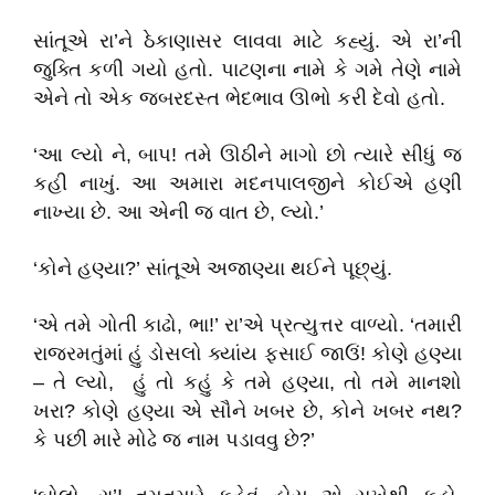
સાંતૂએ રા’ને ઠેકાણાસર લાવવા માટે કહ્યું. એ રા’ની
જુક્તિ કળી ગયો હતો. પાટણના નામે કે ગમે તેણે નામે
એને તો એક જબરદસ્ત ભેદભાવ ઊભો કરી દેવો હતો.
‘આ લ્યો ને, બાપ! તમે ઊઠીને માગો છો ત્યારે સીધું જ
કહી નાખું. આ અમારા મદનપાલજીને કોઈએ હણી
નાખ્યા છે. આ એની જ વાત છે, લ્યો.’
‘કોને હણ્યા?’ સાંતૂએ અજાણ્યા થઈને પૂછ્યું.
‘એ તમે ગોતી કાઢો, ભા!’ રા’એ પ્રત્યુત્તર વાળ્યો. ‘તમારી
રાજરમતુંમાં હું ડોસલો ક્યાંય ફસાઈ જાઉં! કોણે હણ્યા
– તે લ્યો, હું તો કહું કે તમે હણ્યા, તો તમે માનશો
ખરા? કોણે હણ્યા એ સૌને ખબર છે, કોને ખબર નથ?
કે પછી મારે મોઢે જ નામ પડાવવુ છે?’