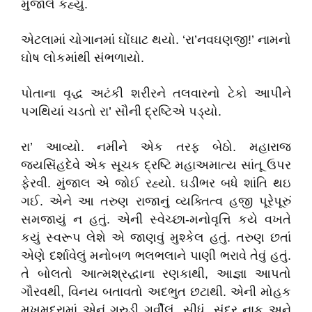
મુંજાલે કહ્યું.
એટલામાં ચોગાનમાં ઘોંઘાટ થયો. ‘રા’નવઘણજી!’ નામનો
ઘોષ લોકમાંથી સંભળાયો.
પોતાના વૃદ્ધ અટંકી શરીરને તલવારનો ટેકો આપીને
પગથિયાં ચડતો રા’ સૌની દ્રષ્ટિએ પડ્યો.
રા’ આવ્યો. નમીને એક તરફ બેઠો. મહારાજ
જયસિંહદેવે એક સૂચક દ્રષ્ટિ મહાઅમાત્ય સાંતૂ ઉપર
ફેરવી. મુંજાલ એ જોઈ રહ્યો. ઘડીભર બધે શાંતિ થઇ
ગઈ. એને આ તરુણ રાજાનું વ્યક્તિત્વ હજી પૂરેપૂરું
સમજાયું ન હતું. એની સ્વેચ્છા-મનોવૃત્તિ કયે વખતે
કયું સ્વરૂપ લેશે એ જાણવું મુશ્કેલ હતું. તરુણ છતાં
એણે દર્શાવેલું મનોબળ ભલભલાને પાણી ભરાવે તેવું હતું.
તે બોલતો આત્મશ્રદ્ધાના રણકાથી, આજ્ઞા આપતો
ગૌરવથી, વિનય બતાવતો અદભુત છટાથી. એની મોહક
મુખમુદ્રામાં એનું ગરુડી ગર્વીલું, સીધું, સુંદર નાક અને