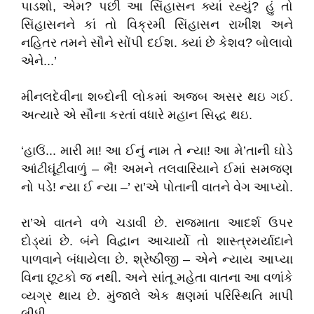
પાડશો, એમ? પછી આ સિંહાસન ક્યાં રહ્યું? હું તો
સિંહાસનને કાં તો વિક્રમી સિંહાસન રાખીશ અને
નહિતર તમને સૌને સોંપી દઈશ. ક્યાં છે કેશવ? બોલાવો
એને...’
મીનલદેવીના શબ્દોની લોકમાં અજબ અસર થઇ ગઈ.
અત્યારે એ સૌના કરતાં વધારે મહાન સિદ્ધ થઇ.
‘હાઉં... મારી મા! આ ઈનું નામ તે ન્યા! આ મે’તાની ઘોડે
આંટીઘૂંટીવાળું – ભૈ! અમને તલવારિયાને ઈમાં સમજણ
નો પડે! ન્યા ઈ ન્યા –’ રા’એ પોતાની વાતને વેગ આપ્યો.
રા’એ વાતને વળે ચડાવી છે. રાજમાતા આદર્શ ઉપર
દોડ્યાં છે. બંને વિદ્વાન આચાર્યો તો શાસ્ત્રમર્યાદાને
પાળવાને બંધાયેલા છે. શ્રેષ્ઠીજી – એને ન્યાય આપ્યા
વિના છૂટકો જ નથી. અને સાંતૂ મહેતા વાતના આ વળાંકે
વ્યગ્ર થાય છે. મુંજાલે એક ક્ષણમાં પરિસ્થિતિ માપી