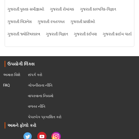
ગુજરાતી પુસ્તક સમીક્ષાઓ
ગુજરાતી રોમાંચક
ગુજરાતી કાલ્પનિક-વિજ્ઞાન
ગુજરાતી બિઝનેસ
ગુજરાતી રમતગમત
ગુજરાતી પ્રાણીઓ
ગુજરાતી જ્યોતિષશાસ્ત્ર
ગુજરાતી વિજ્ઞાન
ગુજરાતી કંઈપણ
ગુજરાતી ક્રાઇમ વાર્તા
ઉપયોગી લિંક્સ
અમારા વિશે
સંપર્ક કરો
FAQ
ગોપનીયતા નીતિ
વાપરવાના નિયમો 
વળતર નીતિ
પેપરબેક પ્રકાશિત કરો
અમને ફોલો કરો