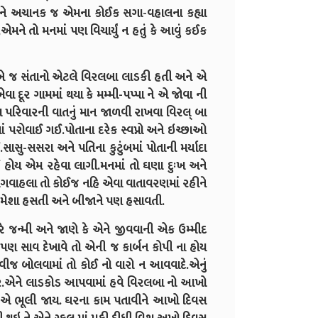
ે અચાનક જ એમના કોઈક સગા-વહાલના કહ્યા
મને તો મનમાં પણ વિચાર્યું ન હતું કે આવું કઈક
બે જ સંતાનો એટલે વિરલબા લાડકી હતી અને એ
એવા દૂર ગામમાં થયા કે મમ્મી-પપ્પા ને એ જોવા ની
 પરિવારની વાતનું માન જાળવી રાખવા વિરલ્ બા
માં પરોવાઈ ગઈ.પોતાના દરેક સ્વપ્નો અને ઇચ્છાઓ
ાસુ-સસરા અને પતિના કુટુંબમાં પોતાની મર્યાદા
હોય એમ રહેવા લાગી.મનમાં તો ઘણા દુઃખ અને
ના સગવાહલા તો કોઈજ નહિ એવા વાતાવરણમાં રહીને
ે હમેશા હસતી અને બીજાને પણ હસાવતી.
રે જન્મી અને જાણે કે એને જીવવાની એક ઉમ્મીદ
 સાવ દેખાવે તો એની જ કાર્બન કોપી ના હોય
જ બોલવામાં તો કોઈ નો વારો ન આવવાદે.એનું
ર.એને લાડકોડ આપવામાં હવે વિરલબા નો આખો
 એ ભૂલી જાય. ઘરના કામ પતાવીને આખો દિવસ