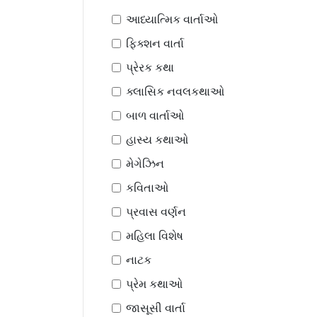
આધ્યાત્મિક વાર્તાઓ
ફિક્શન વાર્તા
પ્રેરક કથા
ક્લાસિક નવલકથાઓ
બાળ વાર્તાઓ
હાસ્ય કથાઓ
મેગેઝિન
કવિતાઓ
પ્રવાસ વર્ણન
મહિલા વિશેષ
નાટક
પ્રેમ કથાઓ
જાસૂસી વાર્તા