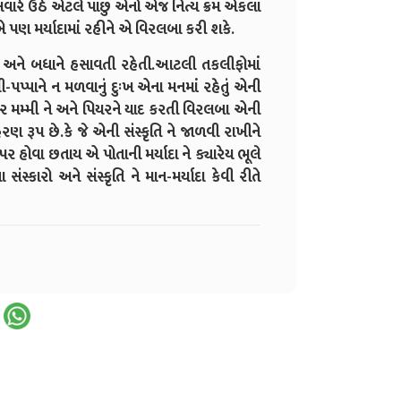
સવારે ઉઠે એટલે પાછુ એનો એજ નિત્ય ક્રમ એકલા
એ પણ મર્યાદામાં રહીને એ વિરલબા કરી શકે.
અને બધાને હસાવતી રહેતી.આટલી તકલીફોમાં
પપ્પાને ન મળવાનું દુઃખ એના મનમાં રહેતું એની
 મમ્મી ને અને પિયરને યાદ કરતી વિરલબા એની
ણ રૂપ છે.કે જે એની સંસ્કૃતિ ને જાળવી રાખીને
ર હોવા છતાય એ પોતાની મર્યાદા ને ક્યારેય ભૂલે
્કારો અને સંસ્કૃતિ ને માન-મર્યાદા કેવી રીતે