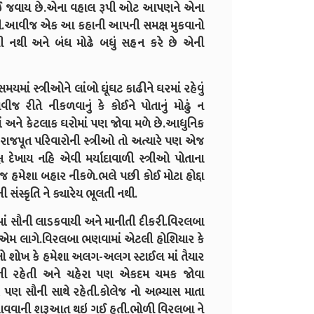
 ભીંજાઈ જવાય છે.એના વહાલ રૂપી ઓટ આપણને એના
રાયણી.આવીજ એક આ કહાની આપની સમક્ષ મુકવાનો
ર કરતી નથી અને બંધ મોઢે બધું સહન કરે છે એની
ાં સ્ત્રીઓને લાંબો ઘૂંઘટ કાઢીને ઘરમાં રહેવું
ીજ રીતે નીકળવાનું કે કોઈને પોતાનું મોઢું ન
 અને કેટલાક ઘરોમાં પણ જોવા મળે છે.આધુનિક
 રાજપૂત પરિવારોની સ્ત્રીઓ તો અત્યારે પણ એજ
્ષ દેખાય નહિ એવી મર્યાદાવાળી સ્ત્રીઓ પોતાના
ે જ હમેશા બહાર નીકળે.ભલે પછી કોઈ મોટા હોદ્દા
સંસ્કૃતિ ને ક્યારેય ભૂલતી નથી.
ં સૌની લાડકવાયી અને માનીતી દીકરી.વિરલબા
ય એમ લાગે.વિરલબા ભણવામાં એટલી હોશિયાર કે
લો શોખ કે હમેશા અલગ-અલગ સ્ટાઈલ માં તૈયાર
ા હસતી રહેતી અને ચહેરા પણ એકદમ ચમક જોવા
ં પણ સૌની સાથે રહેતી.કોલેજ નો અભ્યાસ માતા
તો આવવાની શરૂઆત થઇ ગઈ હતી.ભોળી વિરલબા ને