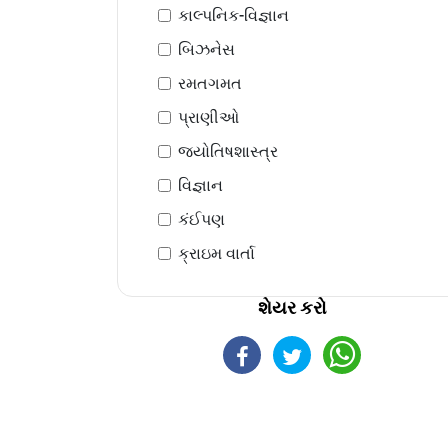
કાલ્પનિક-વિજ્ઞાન
બિઝનેસ
રમતગમત
પ્રાણીઓ
જ્યોતિષશાસ્ત્ર
વિજ્ઞાન
કંઈપણ
ક્રાઇમ વાર્તા
શેયર કરો