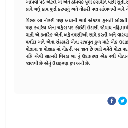
આપવો પડે એટલે એ એને હોમવર્ક પૂર્ણ કરાવીને પછી સુતી,
હાથે બધું કામ પૂર્ણ કરવાનું અને નોકરી પણ સાંભળવી અને 
વિરલ બા નોકરી પણ બધાની સાથે એકદમ હસતી બોલતી 
પણ ક્યારેય એના ચહેરા પર કોઈદી ઉદાસી જોવાય નહિ,મમ્મી-
વાતો એ ક્યારેક એની બહેનપણીઓ સામે કરતી અને વારંવાર
મર્યાદા અને એના સંસ્કારો એના રાજપુત કુળ માટે એક ઉદાહર
પોતાના જ પોશાક માં નોકરી પર જાય છે ભલે ગમેતે મોટા પદપ
નહિ એવી સાહસી વિરલ બા નું ઉદાહરણ એક સ્ત્રી પોતાના સંસ
જાળવી છે એનું ઉદાહરણ રૂપ બની છે.