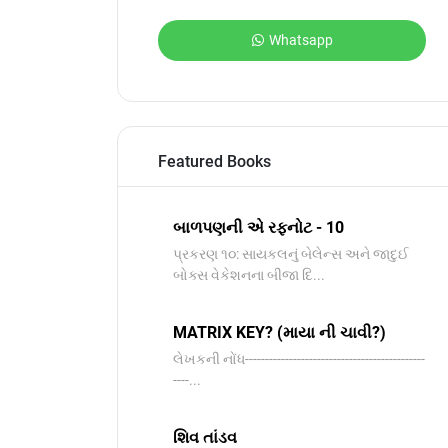
Whatsapp
Featured Books
બાળપણની એ રફનોટ - 10
પ્રકરણ ૧૦: સાયકલનું બેલેન્સ અને જાદુઈ
બોક્સ વેકેશનના બીજા દિ...
MATRIX KEY? (માયા ની ચાવી?)
લેખકની નોંધ---------------------------------------------
----...
શિવ તાંડવ