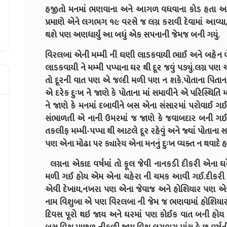
હજીતો મનમાં ભણવાના અને આગળ વધવાના કોડ હતા અન
પ્રમાણે એને લગભગ ૧૯ વરસે જ લગ્ન કરાવી દેવામાં આવ્યા,એ
થશે પણ અણધાર્યું આ બધું એક સપનાની જેમજ બની ગયું.
વિરલબા એની મમ્મી ની ઘણી લાડકવાયી ભાઈ અને બહેન 
લાડકવાયી ને મમ્મી પપ્પાના ઘર થી દૂર જવું પડ્યું.લગ્ન પણ 
તો દૂરની વાત પણ એ જલ્દી મળી પણ ન શકે.પોતાના પિતાના
એ દરેક દુઃખ ને જાણે કે પોતાના માં સમાવીને એ પરિસ્થિતિ 
ને જાણે કે મનમાં દબાવીને બસ એના સંસારમાં પરોવાઈ ગઈ.સ
સંભાળતી એ નાની ઉમરમાં જ જાણે કે જવાબદાર બની ગઈ 
તકલીફ મમ્મી-પપ્પા થી આટલે દૂર રહેવું અને જ્યાં પોતા
પણ એના મોઢા પર ક્યારેય એના મનનું દુઃખ વ્યક્ત ન થવાદ
લગ્નના એકાદ વર્ષમાં તો ફૂલ જેવી નાનકડી દીકરી એના ઘ
મળી ગઈ હોય એમ એના ચહેરા ની ચમક આવી ગઈ.દીકરી પણ
એવી દેખાય,નખરા પણ એના જેવાજ અને હોશિયાર પણ એવી
નામ વિશુબા એ પણ વિરલબા ની જેમ જ ભણવામાં હોશિયા
દિવસ પૂરો થઇ જાય અને ઘરમાં પણ કોઈક વાત બની હોય