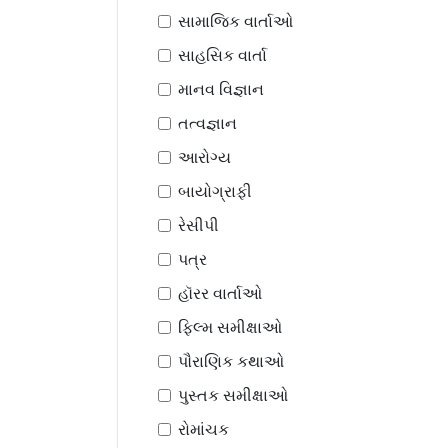
સામાજિક વાર્તાઓ
સાહસિક વાર્તા
માનવ વિજ્ઞાન
તત્વજ્ઞાન
આરોગ્ય
બાયોગ્રાફી
રેસીપી
પત્ર
હૉરર વાર્તાઓ
ફિલ્મ સમીક્ષાઓ
પૌરાણિક કથાઓ
પુસ્તક સમીક્ષાઓ
રોમાંચક