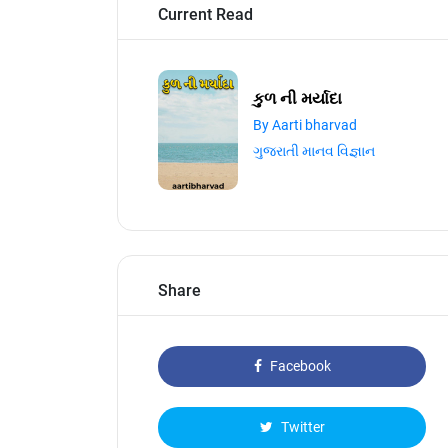
Current Read
કુળ ની મર્યાદા
By Aarti bharvad
ગુજરાતી માનવ વિજ્ઞાન
Share
Facebook
Twitter