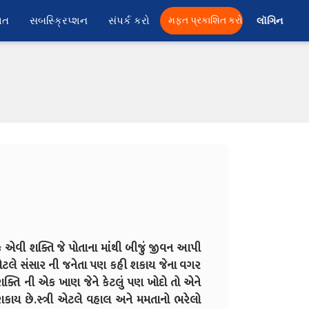
ાત
સબસ્ક્રિપ્શન
સંપર્ક કરો
મફત પ્રકાશિત કરો
લૉગિન 
એવી શક્તિ જે પોતાના માંથી બીજું જીવન આપી
ત્રી એટલે સંસાર ની જનેતા પણ કહી શકાય જેના વગર
હનશક્તિ ની એક ખાણ જેને કેટલું પણ ખોદો તો એને
શકાય છે.સ્ત્રી એટલે વહાલ અને મમતાનો ભરેલો