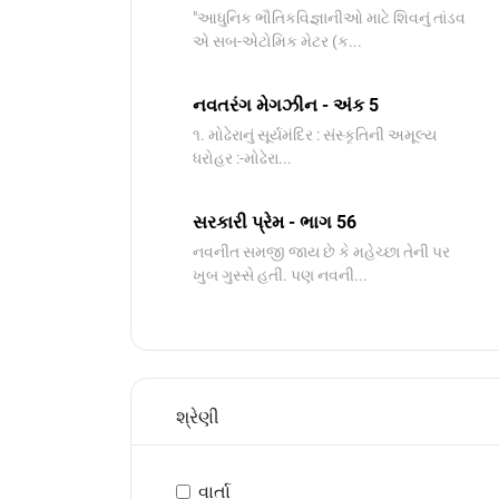
"આધુનિક ભૌતિકવિજ્ઞાનીઓ માટે શિવનું તાંડવ
એ સબ-એટોમિક મેટર (ક...
નવતરંગ મેગઝીન - અંક 5
૧. મોઢેરાનું સૂર્યમંદિર : સંસ્કૃતિની અમૂલ્ય
ધરોહર :-​મોઢેરા...
સરકારી પ્રેમ - ભાગ 56
નવનીત સમજી જાય છે કે મહેચ્છા તેની પર
ખુબ ગુસ્સે હતી. પણ નવની...
શ્રેણી
વાર્તા