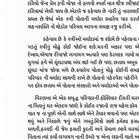
દરિયો જેના પ્રેમ રૂપી મોજા નો હળવો સ્પર્શ માત્ર થીજ
દરિયામાં ખેચી જાય છે.એટલે જ કહેવાય છે નારી તું ના
પ્રયત્ન છે.જેમાં એક સ્ત્રી પોતાની મર્યાદા ક્યારેય પા
સહનશક્તિ નો થોડોક પરિચય આપના સમક્ષ રજુ કરીએ.
કહેવાય છે કે સ્ત્રીઓ મર્યાદામાં જ શોભે છે પહેલાના સમયમ
પડતું સ્ત્રીનું મોઢું કોઈ જોઈના શકે.ઘરની બહાર પણ એવ
દેખાય,એવાજ રીવાજો લગભગ અત્યારે પણ કેટલાક ગામો માં
યુગમાં હવે એ ઘૂંઘટપ્રથા બંધ થઇ ગઈ છે પણ, છતાય અમુક
ઘૂંઘટ માંજ જોવા મળે છે.કયારેય પોતાનું મોઢું કોઈની સમક
પરિવાર ની મર્યાદા સાચવી રાખે છે.પોતાનો પહેરવેશ પહેરીન
પર હોય છતાય એ પોતાના સંસ્કારો અને મર્યાદાઓ અને પોતાની 
વિરલબા એ એક સમૃદ્ધ પરિવારની હોશિયાર દીકરી ઘરમા
ના પિતાનું ઘર એકદમ જાણે કે કોઈક રજાનો રાજ મહેલ હો
વાત જ ના પૂછો એની સાથે સાથે એને તૈયાર થવાનો પણ એટ
થવું અને નિશાળે જવું એને ગમતું.મિત્રો સાથે હમેશ
મળતી,હરણી ની જેમ હસતી કુદતી અને પ્રેમાળ ભાવે ઘરમા
પિતાના ત્યાં કર્યો લગભગ નાની ઉમરે જ એના લગ્નની વા