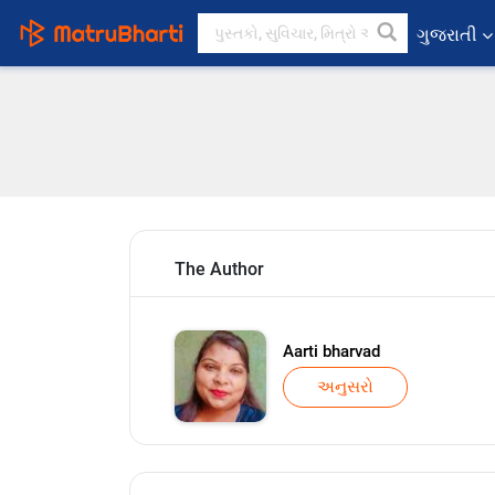
ગુજરાતી
The Author
Aarti bharvad
અનુસરો