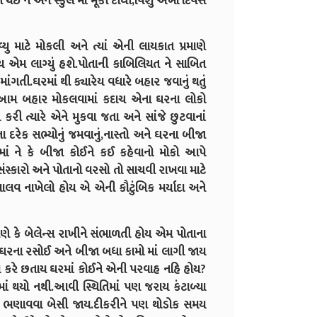
ઇ ને એને સ્કુલ માં મૂકી દીધી,વિશુ અખો દિવસ
 માટે મોકલી અને ત્યાં એની લાયકાત પ્રમાણે
એમ લાગ્યું હશે.પોતાની કાબિલિયત ને સાબિત
ંગતી.ઘરમાં થી ક્યારેય વધારે બહાર જવાનું થતું
ક આમ બહાર મોકલવામાં કદાચ એના ઘરના લોકો
 ત્યારે એને મુકવા જતા અને સાંજે છુટવાનાં
 દરેક સભ્યોનું જમવાનું,નાસ્તો અને ઘરના બીજા
ાં ને કે બીજા કોઈને કઈ કહેવાનો મોકો આપે
ંસ્કારો અને પોતાનો વરસો તો સાચવી રાખવા માટે
ાલવ નાખેલો હોય એ એની કૌટુંબિક મર્યાદા અને
ે કે બેલેન્સ રાખીને સંભાળતી હોય એમ પોતાના
જ ઘરના રસોઈ અને બીજા બધા કામો માં લાગી જાય
મ કરે છતાય ઘરમાં કોઈને એની પરવાહ નહિ હોય?
માં થયો નથી.આવી સ્થિતિમાં પણ જરાય કંટાળ્યા
ુને ભણાવવા બેસી જાય.દીકરીને પણ થોડોક સમય