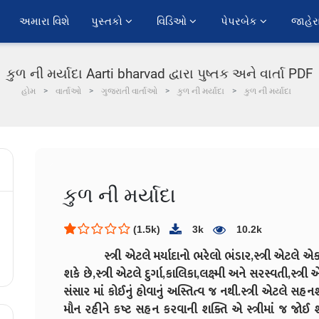
અમારા વિશે
પુસ્તકો 
વિડિઓ 
પેપરબેક 
જાહેર
કુળ ની મર્યાદા Aarti bharvad દ્વારા પુષ્તક અને વાર્તા PDF
હોમ
વાર્તાઓ
ગુજરાતી વાર્તાઓ
કુળ ની મર્યાદા
કુળ ની મર્યાદા
કુળ ની મર્યાદા
(1.5k)
3k
10.2k
સ્ત્રી એટલે મર્યાદાનો ભરેલો ભંડાર,સ્ત્રી એટલે એક 
શકે છે,સ્ત્રી એટલે દુર્ગા,કાલિકા,લક્ષ્મી અને સરસ્વતી,સ્
સંસાર માં કોઈનું હોવાનું અસ્તિત્વ જ નથી.સ્ત્રી એટલે સ
મૌન રહીને કષ્ટ સહન કરવાની શક્તિ એ સ્ત્રીમાં જ જોઈ 