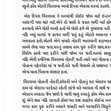
બસ વિશુ પાછળ નીકળી જાય.વિશુ લગભગ પાંચ કે છ વર્ષની થ
સ્કુલે હોય એટલે વિરલબા અખો દિવસ એકલા ઘરમાં કંટાળે.
એક દિવસ વિરલબા ને ઘરમાંથી કોઈક જોબ માટે ઇન્ટરવ્યુ
પસંદગી પણ થઇ ગઈ,એને તો જાણે કે જન્નત મળી ગઈ હોય 
કરવાનો એને મોકો મળ્યો હતો એ મોકો હવે એ ગુમાવવા નતી મા
નહિ બધું ઘરમાં જ હાજર મળી જતું હતું એટલે અચાન
ખચકાતા હશે,એટલે એને જયારે નોકરી આવવાની શરૂઆત કરી
સમયે લેવા પણ જતા.ઘરનું તમામા કામ પૂરું કરીને જાય,ઘરના
વિશેષ કામો પણ કરીને પછી જોબ પર જતી.ઘરમાં સાસુમ
નહિ.એવી કર્મનિષ્ઠ વિરલબા નોકરી જતી ત્યારે પણ પોતાના સ
પોતાના પહેરવેશ માં જ જતી.ઘરે જતી વેળાએ તો માથાપર પ
એના માતા પિતાના સંસ્કાર હતા.
વિરલબા પોતાની નોકરી,છોકરી અને પોતાનું ઘર એકદમ જાણ
કામ માં એકદમ પરફેક્ટ રહેતી સાંજે ઘરે આવતા ની સાથે 
એકદમ રમકડા જેમ જાણે કે ચાવી વાળું રમકડું હોય એમ કા
શું એને થાક નહિ લાગતો હોય?આ પ્રશ્ન ક્યારેય કોઈના મન
વગર કામ પૂરું કરીને બધાને જમાડી અને પરવારીને વિશ