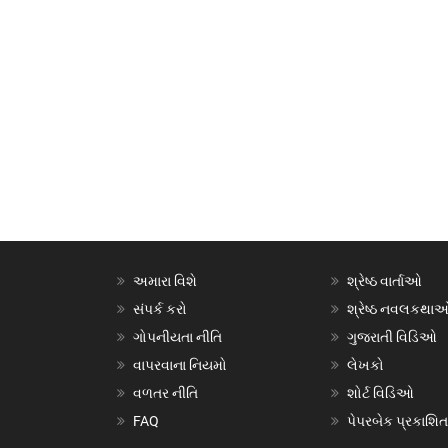
અમારા વિશે
શ્રેષ્ઠ વાર્તાઓ
સંપર્ક કરો
શ્રેષ્ઠ નવલકથા
ગોપનીયતા નીતિ
ગુજરાતી વિડિઓ
વાપરવાના નિયમો
લેખકો
વળતર નીતિ
શોર્ટ વિડિઓ
FAQ
પેપરબેક પ્રકાશિત