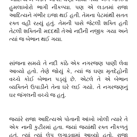
હુમલાખોરો ભાગી નીકળ્યા. પણ એ લડતમાં રાજા
આદિત્યને ગંભીર ઇજા થઈ હતી. તેમના પેટમાંથી સતત
રક્ત વહી રહ્યું હતું. તેમની પાસે જેટલી શક્તિ હતી
તેટલી શક્તિની મદદથી તેઓ નદીની નજીક ગયા અને
ત્યાં જ બેભાન થઈ ગયા.
સાંજના સમયે તે નદી કાંઠે એક નગરજણ પાણી લેવા
આવ્યો હતો. તેણે જોયું કે, ત્યાં જ ઘણા મૃતદેહોની
વચ્ચે કોઈ બેભાન પડ્યું છે. એટલે તે એ બેભાન
વ્યક્તિને ઉપાડીને તેના ઘરે લઈ ગયો. તે નગરજણનું
ઘર જંગલની વચ્ચે જ હતું.
જ્યાંરે રાજા આદિત્યએ પોતાની આંખો ખોલી ત્યારે તે
એક નાની કુટીરમાં હતા. જ્યાં જ્યાંથી રક્ત નીકળતું
હતું, ત્યાં ત્યાં લેપ લગાડવામાં આવ્યો હતો. રાજા