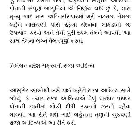
'હું નિલંબર દેશનો રાજા, ચક્રવર્તી સમ્રાટ આદિત્ય.
પોતાની સંપૂર્ણ જાગૃતિમાં એ નિર્ણય લઉં છું કે, મારા
મૃત્યુ બાદ મારા અગ્નિસંસ્કારમાં શ્રી નટરાજ તેમજ
બહેન નારાયણી પાસે રહેલા ચંદનના લાકડાનો જ
ઉપયોગ કરવો અને તેની પુરી રકમ તેમને આપવી. આ
સાથે તેમના લગ્ન વૈભવપૂર્ણ કરવા.
નિલંબન નરેશ ચક્રવર્તી રાજા આદિત્ય '
આંસુભેર આંખોથી બન્ને ભાઈ બહેને રાજા આદિત્ય સામે
જોયું, કે ત્યાર રાજા આદિત્યએ પેલું ધારદાર પથ્થર
પોતાની છાતીમાં ભોકી દીધી. રક્તનો ઝરનો વહેવા
લાગ્યો. આ રીતે બન્ને ભાઈ બહેનના તૃણની ચુકવણી
રાજા આદિત્યએ આ રીતે કરી.