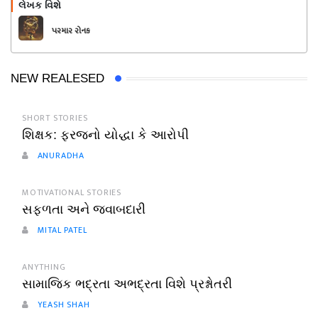
લેખક વિશે
અનુસરો
પરમાર રોનક
NEW REALESED
SHORT STORIES
શિક્ષક: ફરજનો યોદ્ધા કે આરોપી
ANURADHA
MOTIVATIONAL STORIES
સફળતા અને જવાબદારી
MITAL PATEL
ANYTHING
સામાજિક ભદ્રતા અભદ્રતા વિશે પ્રશ્નોતરી
YEASH SHAH