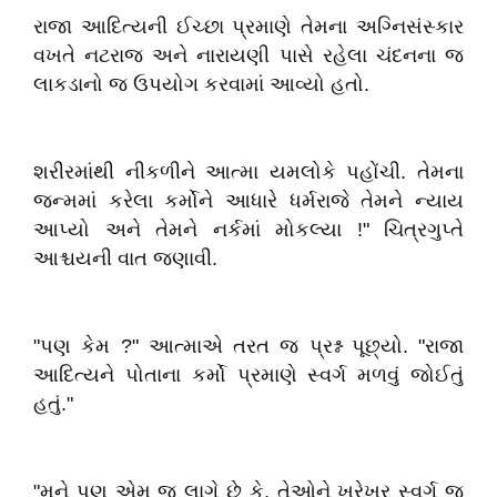
રાજા આદિત્યની ઈચ્છા પ્રમાણે તેમના અગ્નિસંસ્કાર
વખતે નટરાજ અને નારાયણી પાસે રહેલા ચંદનના જ
લાકડાનો જ ઉપયોગ કરવામાં આવ્યો હતો.
શરીરમાંથી નીકળીને આત્મા યમલોકે પહોંચી. તેમના
જન્મમાં કરેલા કર્મોને આધારે ધર્મરાજે તેમને ન્યાય
આપ્યો અને તેમને નર્કમાં મોકલ્યા !" ચિત્રગુપ્તે
આશ્ચયની વાત જણાવી.
"પણ કેમ ?" આત્માએ તરત જ પ્રશ્ન પૂછ્યો. "રાજા
આદિત્યને પોતાના કર્મો પ્રમાણે સ્વર્ગ મળવું જોઈતું
હતું."
"મને પણ એમ જ લાગે છે કે, તેઓને ખરેખર સ્વર્ગ જ