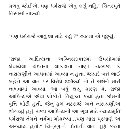
મળવું જોઈએ. પણ ધર્મરાજે એવું કર્યું નહિ." ચિતરપુતે
નિસાસો નાખ્યો.
"પણ ધર્મરાજે આવું શા માટે કર્યું ?" આત્મા એ પૂછ્યું.
"રાજા આદિત્યના અગ્નિસંસ્કારમાં ઉપયોગમાં
લેવાયેલા ચંદનના લાકડાના નાણાં નટરાજ કે
નારાયણીને આપવામાં આવ્યા ન હતા. જ્યારે બન્ને ભાઈ
બહેને આ વાત પર વિરોધ દર્શાવ્યો તો તે બન્નેને મારી
નાખવામાં આવ્યા. આ બધું થયું કારણ કે, રાજા
આદિત્યએ એવા લોકોને નિયુક્ત કર્યા હતા જેમની
વૃત્તિ ખોટી હતી. જેનું ફળ નટરાજે અને નારાયણીએ
ભોગવ્યું હતું. રાજા આદિત્યની આ ભૂલ માટે ન્યાયમૂર્તિ
ધર્મરાજે તેમને નર્કમાં મોકલ્યા…પણ મારા પ્રમાણે એ
અન્યાય હતો." ચિત્રગુપ્તે પોતાની વાત પૂર્ણ કરતા