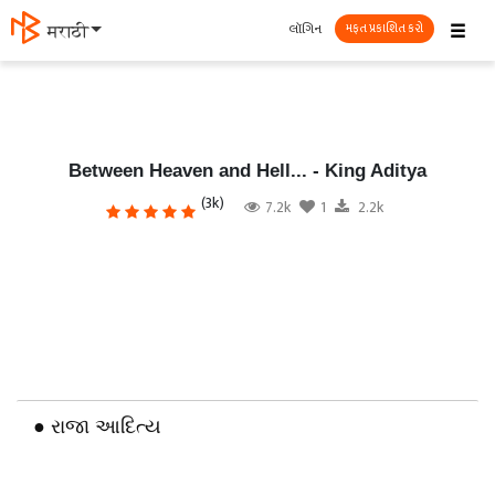
☰
લૉગિન
தமிழ்
મફત પ્રકાશિત કરો
Between Heaven and Hell... - King Aditya
(3k)
7.2k
1
2.2k
● રાજા આદિત્ય