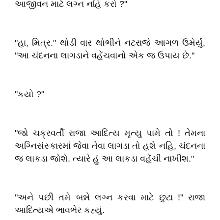
આજીવન માટે લગ્ન નહિ કરો ?"
"હા, મિત્ર." થોડી વાર થોભીને નટરાજે આગળ ઉમેર્યું,
"આ ચંદનના લાગડાને વહેંચવાનો એક જ ઉપાય છે."
"કયો ?"
"જો ચક્રવર્તી રાજા આદિત્ય મૃત્યુ પામે તો ! તેમના
અગ્નિસંસ્કારમાં જેવા તેવા લાગડા તો હશે નહિ, ચંદનના
જ લાકડા જોશે. ત્યારે હું આ લાકડા વહેંચી નાખીશ."
"અને પછી તમે બન્ને લગ્ન કરવા માટે છુટા !" રાજા
આદિત્યએ ભાવભેર કહ્યું.