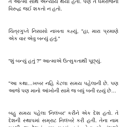
તે આત્મા સાથે અન્યાય થયો હતો. પણ તે ધર્મરાજની
વિરુદ્ધ જઈ શકતો ન હતો.
ચિત્રગુપ્તે નિસાસો નાખતા કહ્યું, "હા, મારા પ્રમાણે
એક વાર એવુ બન્યું હતું."
"શું બન્યું હતું ?" આત્માએ ઉત્સુકતાથી પૂછ્યું.
"આ કથા…ખબર નહિ કેટલા સમય પહેલાની છે. પણ
આજે પણ માનો આંખોની સામે જ બધું બની રહ્યું છે…
બહુ સમય પહેલા
'નિલંબર'
કરીને એક દેશ હતો. તે
દેશની સ્થાપમાં સમ્રાટ નિલંબરે કરી હતી. તેના નામ