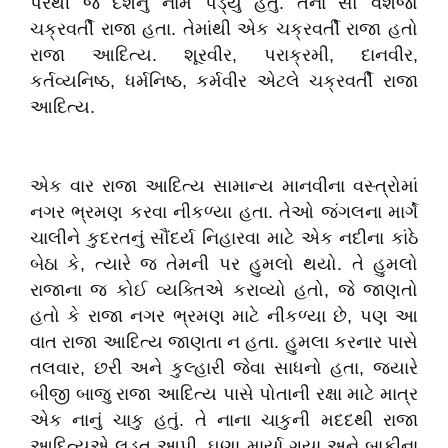
પરથી જ દેશનું નામ પડ્યું હતું. તેના સો વંશજો
ચક્રવર્તી રાજા હતા. તેમાંથી એક ચક્રવર્તી રાજા હતો
રાજા આદિત્ય. શૂરવીર, પરાક્રમી, દાનવીર,
કર્તવ્યનિષ્ઠ, ધર્મનિષ્ઠ, કર્મવીર એટલે ચક્રવર્તી રાજા
આદિત્ય.
એક વાર રાજા આદિત્ય સામાન્ય માનવીના વસ્ત્રોમાં
નગર ભ્રમણ કરવા નીકળ્યા હતા. તેઓ જંગલના માર્ગે
ચાલીને કુદરતનું સૌંદર્ય નિહારવા માટે એક નદીના કાંઠે
બેઠા કે, ત્યારે જ તેમની પર હુમલો થયો. તે હુમલો
રાજાના જ કોઈ વ્યક્તિએ કરાવ્યો હતો, જે જાણતો
હતો કે રાજા નગર ભ્રમણ માટે નીકળ્યા છે, પણ આ
વાત રાજા આદિત્ય જાણતા ન હતા. હુમલા કરનાર પાસે
તલવાર, છરી અને કુલ્હારી જેવા સાધનો હતા, જ્યારે
બીજી બાજુ રાજા આદિત્ય પાસે પોતાની રક્ષા માટે માત્ર
એક નાનું ચાકુ હતું. તે નાના ચાકુની મદદથી રાજા
આદિત્યએ લડત આપી. ઘણા માર્યા ગયા અને બાકીના