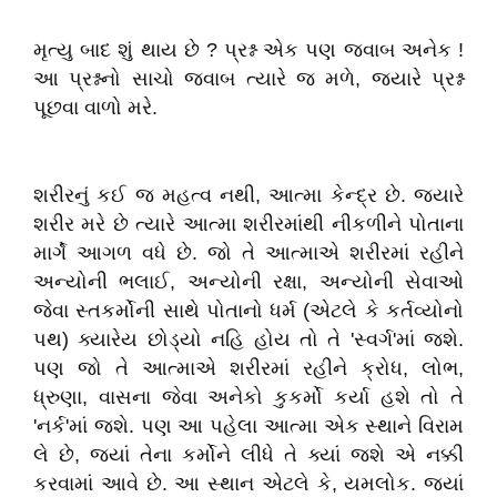
મૃત્યુ બાદ શું થાય છે ? પ્રશ્ન એક પણ જવાબ અનેક !
આ પ્રશ્નનો સાચો જવાબ ત્યારે જ મળે, જયારે પ્રશ્ન
પૂછવા વાળો મરે.
શરીરનું કઈ જ મહત્વ નથી, આત્મા કેન્દ્ર છે. જયારે
શરીર મરે છે ત્યારે આત્મા શરીરમાંથી નીકળીને પોતાના
માર્ગે આગળ વધે છે. જો તે આત્માએ શરીરમાં રહીને
અન્યોની ભલાઈ, અન્યોની રક્ષા, અન્યોની સેવાઓ
જેવા સ્તકર્મોની સાથે પોતાનો ધર્મ (એટલે કે કર્તવ્યોનો
પથ) ક્યારેય છોડ્યો નહિ હોય તો તે
'સ્વર્ગ'
માં જશે.
પણ જો તે આત્માએ શરીરમાં રહીને ક્રોધ, લોભ,
ધ્રુણા, વાસના જેવા અનેકો કુકર્મો કર્યા હશે તો તે
'નર્ક'
માં જશે. પણ આ પહેલા આત્મા એક સ્થાને વિરામ
લે છે, જ્યાં તેના કર્મોને લીધે તે ક્યાં જશે એ નક્કી
કરવામાં આવે છે. આ સ્થાન એટલે કે, યમલોક. જ્યાં