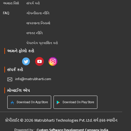
અમારા વિશે
સંપર્ક કરો
FAQ
ગોપનીયતા નીતિ
વાપરવાના નિયમો 
વળતર નીતિ
પેપરબેક પ્રકાશિત કરો
અમને ફોલો કરો
સંપર્ક કરો
info@matrubharti.com
મોબાઈલ એપ
Download On App Store
Download On Play Store
કોપીરાઈટ © 2026 Matrubharti Technologies Pvt. Ltd. સર્વ હક્ક સ્વાધીન
Custom Software Development Company India
Powered by :