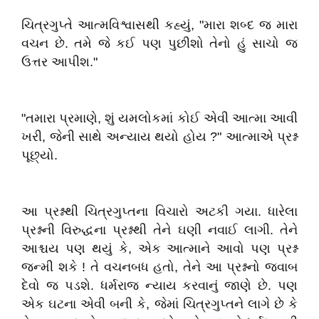
ચિત્રગુપ્તે આત્મવિશ્વાસથી કહ્યું, "મારા શબ્દ જ મારા
વચન છે. તમે જે કઈ પણ પુછીશો તેનો હું સાચો જ
ઉત્તર આપીશ."
"તમારા પ્રમાણે, શું યમલોકમાં કોઈ એવી આત્મા આવી
ખરી, જેની સાથે અન્યાય થયો હોય ?" આત્માએ પ્રશ્ન
પૂછ્યો.
આ પ્રશ્નથી ચિત્રગુપ્તના વિચારો અટકી ગયા. ધારેલા
પ્રશ્નની વિરુદ્ધના પ્રશ્નથી તેને ઘણી નવાઈ લાગી. તેને
આશ્ચય પણ થયું કે, એક આત્માને આવો પણ પ્રશ્ન
જન્મી શકે ! તે વચનબધ હતો, તેને આ પ્રશ્નનો જવાબ
દેવો જ પડશે. ધર્મરાજ ન્યાય કરવાનું જાણે છે. પણ
એક ઘટના એવી બની કે, જેમાં ચિત્રગુપ્તને લાગે છે કે