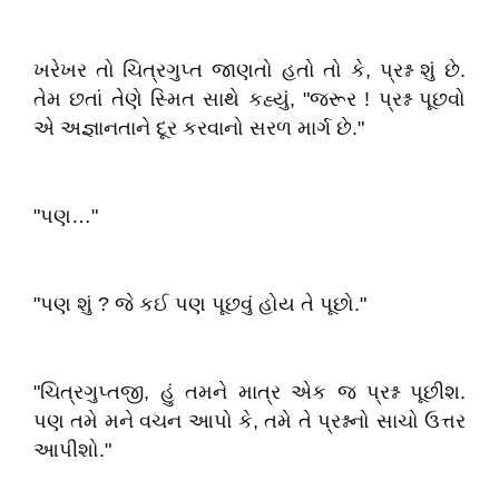
ખરેખર તો ચિત્રગુપ્ત જાણતો હતો તો કે, પ્રશ્ન શું છે.
તેમ છતાં તેણે સ્મિત સાથે કહ્યું, "જરૂર ! પ્રશ્ન પૂછવો
એ અજ્ઞાનતાને દૂર કરવાનો સરળ માર્ગ છે."
"પણ…"
"પણ શું ? જે કઈ પણ પૂછવું હોય તે પૂછો."
"ચિત્રગુપ્તજી, હું તમને માત્ર એક જ પ્રશ્ન પૂછીશ.
પણ તમે મને વચન આપો કે, તમે તે પ્રશ્નનો સાચો ઉત્તર
આપીશો."