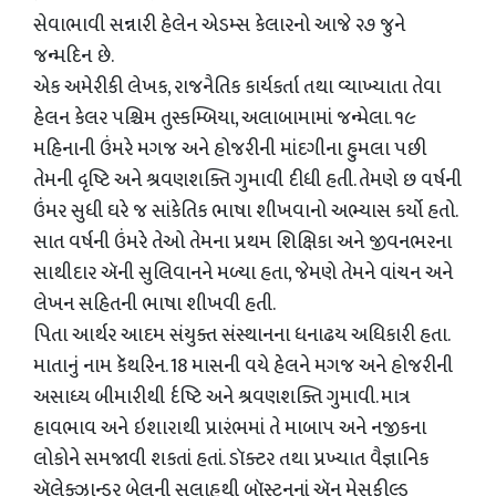
સેવાભાવી સન્નારી હેલેન એડમ્સ કેલારનો આજે ૨૭ જુને
જન્મદિન છે.
એક અમેરીકી લેખક, રાજનૈતિક કાર્યકર્તા તથા વ્યાખ્યાતા તેવા
હેલન કેલર પશ્ચિમ તુસ્કમ્બિયા, અલાબામામાં જન્મેલા. ૧૯
મહિનાની ઉંમરે મગજ અને હોજરીની માંદગીના હુમલા પછી
તેમની દૃષ્ટિ અને શ્રવણશક્તિ ગુમાવી દીધી હતી. તેમણે છ વર્ષની
ઉંમર સુધી ઘરે જ સાંકેતિક ભાષા શીખવાનો અભ્યાસ કર્યો હતો.
સાત વર્ષની ઉંમરે તેઓ તેમના પ્રથમ શિક્ષિકા અને જીવનભરના
સાથીદાર ઍની સુલિવાનને મળ્યા હતા, જેમણે તેમને વાંચન અને
લેખન સહિતની ભાષા શીખવી હતી.
પિતા આર્થર આદમ સંયુક્ત સંસ્થાનના ધનાઢય અધિકારી હતા.
માતાનું નામ કૅથરિન. 18 માસની વયે હેલને મગજ અને હોજરીની
અસાધ્ય બીમારીથી ર્દષ્ટિ અને શ્રવણશક્તિ ગુમાવી. માત્ર
હાવભાવ અને ઇશારાથી પ્રારંભમાં તે માબાપ અને નજીકના
લોકોને સમજાવી શકતાં હતાં. ડૉક્ટર તથા પ્રખ્યાત વૈજ્ઞાનિક
ઍલેક્ઝાન્ડર બેલની સલાહથી બૉસ્ટનનાં ઍન મેસફીલ્ડ