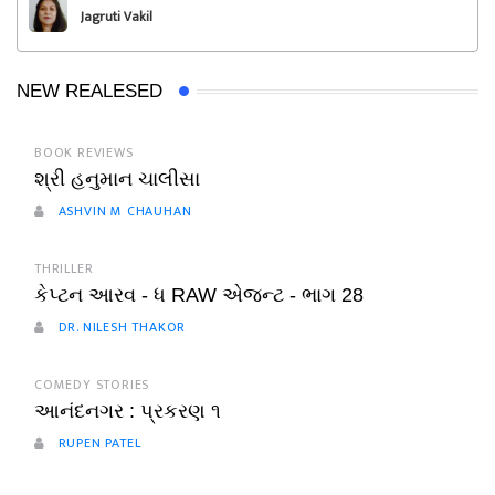
Jagruti Vakil
NEW REALESED
BOOK REVIEWS
શ્રી હનુમાન ચાલીસા
ASHVIN M CHAUHAN
THRILLER
કેપ્ટન આરવ - ધ RAW એજન્ટ - ભાગ 28
DR. NILESH THAKOR
COMEDY STORIES
આનંદનગર : પ્રકરણ ૧
RUPEN PATEL