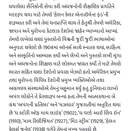
ઘવાયેલા સૈનિકોની સેવા કરી. અંધજનોની શૈક્ષણિક પ્રગતિને
મદદરૂપ થવા માટે તેમણે ‘હેલન કેલર એન્ડાઉમેન્ટ ફંડ’ની
શરૂઆત કરી અને તેમાં ધનપ્રાપ્તિ થાય તે હેતુથી તેમણે અમેરિકા,
જાપાન અને યુરોપના કેટલાક દેશોમાં જાહેર વ્યાખ્યાનો આપ્યાં.
તેમણે લખેલાં ઘણાં પુસ્તકોનો વિશ્વની જુદી જુદી ભાષાઓમાં
અનુવાદ થયેલો છે. 1904માં ઑનર્સ સાથે સ્નાતક થયાં, સાહિત્ય
અને સંસ્કૃતિનો અભ્યાસ કર્યો અને લેખો અને પુસ્તકો લખી મૂંગા
અને અંધજનોના શિક્ષણ માટે લોકમત જાગ્રત કર્યો. તે માટે તેમણે
ભારત સહિત ઘણા દેશોનો પ્રવાસ ખેડ્યો હતો. અમેરિકન પ્રમુખ
તથા યુરોપના વિવિધ દેશોની પ્રમુખ વ્યક્તિઓએ તથા
અગ્રગણ્ય સંસ્થાઓએ તેમનું બહુમાન કર્યું હતું. દુનિયાના લાખો
અપંગ લોકોને તે પ્રેરણારૂપ બન્યાં હતાં. તેમની આત્મકથાના બે
ગ્રંથ ‘અપંગની પ્રતિભા’ અને ‘મઝધાર’ ગુજરાતીમાં અનૂદિત થયા
છે. ‘ધ સ્ટોરી ઑફ માય લાઇફ’ (1902), ‘ધ વર્લ્ડ આઈ લિવ ઇન’
(1910), ‘માય રિલીજિયન’ (1927), ‘મિડ સ્ટ્રીમ’ (1929), ‘હેલન
કેલર્સ જર્નલ’ (1938) વગેરે તેમનાં મુખ્ય પુસ્તકો છે.