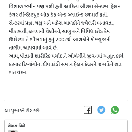
વિશાળ જમીન પણ મળી હતી. આદિત્ય બીરલા સેન્ટરમા હેલન
કેલર ઇન્સ્ટિટ્યુટ ઑફ ડેફ એન્ડ બ્લાઇન્ડ સ્થપાઈ હતી.
સેન્ટરમાં પ્રજ્ઞા ચક્ષુ અને બહેરા બાળકોને જ્વેલરી બનાવતાં,
મીણબત્તી, કાગળની થેલીઓ, સાબુ અને વિવિધ છોડ કેમ
ઊછેરવા તે શીખવાતું હતું. 2002થી બાળકોને કોમ્પ્યૂટરની
તાલીમ આપવામાં આવે છે.
આમ, પોતાની શારીરિક મર્યાદાને ઓળંગીને જીવનમાં અદ્ભૂત કાર્ય
કરનાર દિવ્યાંગોના દીવાદાંડી સમાન હેલન કેલરને જન્મદિને શત
શત વંદન.
આ પુસ્તકને શેર કરો:
લેખક વિશે
અનુસરો