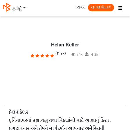
☰
લૉગિન
தமிழ்
મફત પ્રકાશિત કરો
Helan Keller
(11.9k)
7.1k
4.2k
હેલન કેલર
દુનિયાભરનાં પ્રજ્ઞાચક્ષુ તથા વિકલાંગો માટે આશાનું કિરણ
પ્રગટાવનાર અને તેમને માર્ગદર્શન આપનાર અમેરિકાની