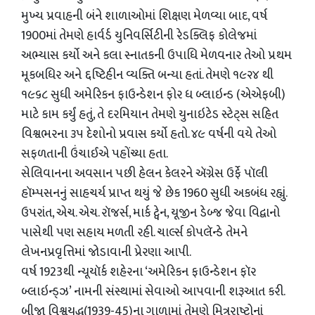
મુખ્ય પ્રવાહની બંને શાળાઓમાં શિક્ષણ મેળવ્યા બાદ, વર્ષ
1900માં તેમણે હાર્વર્ડ યુનિવર્સિટીની રેડક્લિફ કોલેજમાં
અભ્યાસ કર્યો અને કલા સ્નાતકની ઉપાધિ મેળવનાર તેઓ પ્રથમ
મૂકબધિર અને દ્દષ્ટિહીન વ્યક્તિ બન્યા હતાં. તેમણે ૧૯૨૪ થી
૧૯૬૮ સુધી અમેરિકન ફાઉન્ડેશન ફોર ધ બ્લાઇન્ડ (એએફબી)
માટે કામ કર્યું હતું, તે દરમિયાન તેમણે યુનાઇટેડ સ્ટેટ્સ સહિત
વિશ્વભરના ૩૫ દેશોનો પ્રવાસ કર્યો હતો. ૪૯ વર્ષની વયે તેઓ
સફળતાની ઉંચાઈએ પહોંચ્યા હતા.
સેલિવાનના અવસાન પછી હેલન કેલરને ઍગ્નેસ ઉર્ફે પૉલી
હૉમ્પસનનું સાહચર્ય પ્રાપ્ત થયું જે છેક 1960 સુધી અકબંધ રહ્યું.
ઉપરાંત, એચ. એચ. રૉજર્સ, માર્ક ટ્વેન, યૂજીન ડેબ્જ જેવા વિદ્વાનો
પાસેથી પણ સહાય મળતી રહી. ચાર્લ્સ કોપલૅન્ડે તેમને
લેખનપ્રવૃત્તિમાં જોડાવાની પ્રેરણા આપી.
વર્ષ 1923થી ન્યૂયૉર્ક શહેરના ‘અમેરિકન ફાઉન્ડેશન ફૉર
બ્લાઇન્ડ્ઝ’ નામની સંસ્થામાં સેવાઓ આપવાની શરૂઆત કરી.
બીજા વિશ્વયુદ્ધ(1939-45)ના ગાળામાં તેમણે મિત્રરાષ્ટ્રોનાં