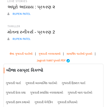
LOVE STORIES
અધૂરો અધ્યાય : પ્રકરણ ૨
RUPEN PATEL
THRILLER
મોતના સ્નીકર્સ - પ્રકરણ 2
RUPEN PATEL
શ્રેષ્ઠ ગુજરાતી વાર્તાઓ
|
ગુજરાતી નવલકથાઓ
|
સામાજિક વાર્તાઓ પુસ્તકો
|
Jagruti Vakil પુસ્તકો PDF
બીજા રસપ્રદ વિકલ્પો
ગુજરાતી વાર્તા
ગુજરાતી આધ્યાત્મિક વાર્તાઓ
ગુજરાતી ફિક્શન વાર્તા
ગુજરાતી પ્રેરક કથા
ગુજરાતી ક્લાસિક નવલકથાઓ
ગુજરાતી બાળ વાર્તાઓ
ગુજરાતી હાસ્ય કથાઓ
ગુજરાતી મેગેઝિન
ગુજરાતી કવિતાઓ