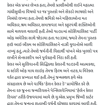
કેલર એક પ્રખર લેખક હતા, તેમણે પ્રાણીઓથી લઈને મહાત્મા
ગાંધીસુધીના વિષયો પર ૧૪ પુસ્તકો અને સેંકડો ભાષણો અને
નિબંધો લખ્યા હતા. તેમણે શ્રમિકો અને મહિલાઓના મત
અધિકાર, શ્રમ અધિકાર, સમાજવાદ અને કટ્ટરપંથી શક્તિઓની
સામે ચળવળ ચલાવી હતી. તેઓ ૧૯૦૯માં સોશિયાલિસ્ટ પાર્ટી
ઓફ અમેરિકા સાથે જોડાયા હતા. ૧૯૩૩માં, જ્યારે તેમના પુસ્તક
હાઉ આઇ બીકમ અ સોશિયાલિસ્ટને નાઝી યુવાનોએ બાળી
નાખ્યું હતું, ત્યારે તેમણે જર્મનીની વિદ્યાર્થી પાંખને એક ખુલ્લો પત્ર
લખીને સેન્સરશીપ અને પૂર્વગ્રહની નિંદા કરી હતી.
કેલર અને સુલિવાનની સિદ્ધિકથા કેલરની ૧૯૦૩ની આત્મકથા,
ધ સ્ટોરી ઓફ માય લાઇફ તેમજ ફિલ્મ અને નાટક, ધ મિરેકલ
વર્કર દ્વારા પ્રખ્યાત થઈ હતી. તેમનું જન્મસ્થળ હવે એક
સંગ્રહાલય છે અને વાર્ષિક "હેલન કેલર ડે" પ્રાયોજિત કરે છે.
તેમના ૨૭ જૂનના જન્મદિવસને પેન્સિલવેનિયામાં "હેલેન કેલર
દિવસ" તરીકે ઉજવવામાં આવે છે. યુ.એસ. પ્રમુખ જિમ્મી કાર્ટર
દ્વારા તેમના જન્મના શતાબ્દી વર્ષની ઘોષણા કરવામાં આવી હતી.