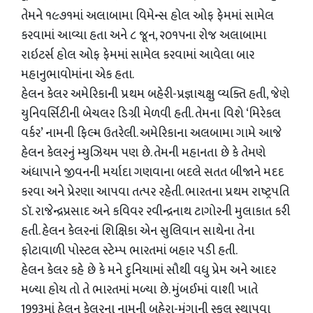
તેમને ૧૯૭૧માં અલાબામા વિમેન્સ હોલ ઓફ ફેમમાં સામેલ
કરવામાં આવ્યા હતા અને ૮ જૂન, ૨૦૧૫ના રોજ અલાબામા
રાઇટર્સ હોલ ઓફ ફેમમાં સામેલ કરવામાં આવેલા બાર
મહાનુભાવોમાંના એક હતા.
હેલન કેલર અમેરિકાની પ્રથમ બહેરી-પ્રજ્ઞાચક્ષુ વ્યક્તિ હતી, જેણે
યુનિવર્સિટીની બેચલર ડિગ્રી મેળવી હતી. તેમના વિશે ‘મિરેકલ
વર્કર’ નામની ફિલ્મ ઉતરેલી. અમેરિકાના અલબામા ગામે આજે
હેલન કેલરનું મ્યુઝિયમ પણ છે. તેમની મહાનતા છે કે તેમણે
અંધાપાને જીવનની મર્યાદા ગણવાના બદલે સતત બીજાને મદદ
કરવા અને પ્રેરણા આપવા તત્પર રહેતી. ભારતના પ્રથમ રાષ્ટ્રપતિ
ડૉ. રાજેન્દ્રપ્રસાદ અને કવિવર રવીન્દ્રનાથ ટાગોરની મુલાકાત કરી
હતી. હેલન કેલરનાં શિક્ષિકા એન સુલિવાન સાથેના તેના
ફોટાવાળી પોસ્ટલ સ્ટેમ્પ ભારતમાં બહાર પડી હતી.
હેલન કેલર કહે છે કે મને દુનિયામાં સૌથી વધુ પ્રેમ અને આદર
મળ્યા હોય તો તે ભારતમાં મળ્યા છે. મુંબઈમાં વાશી ખાતે
1993માં હેલન કેલરના નામની બહેરા-મૂંગાની સ્કૂલ સ્થાપવા