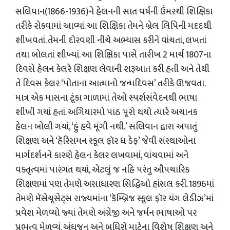
સલિવાન(1866-1936)ને હેલનની સાત વર્ષની ઉંમરથી શિક્ષિકા
તરીકે રોકવામાં આવ્યાં. આ શિક્ષિકા તેમને બ્રેલ લિપિની મદદથી
શીખવતાં. તેમની દોરવણી નીચે અભ્યાસ કરીને વાંચતાં, લખતાં
તથા બોલતાં શીખ્યાં. આ શિક્ષિકા પાસે તારીખ 2 માર્ચ 1807ના
દિવસે હેલન કેલરે શિક્ષણ લેવાની શરૂઆત કરી હતી અને તેથી
તે દિવસ કેલર ‘પોતાના આત્માનો જન્મદિવસ’ તરીકે ઊજવતા.
માત્ર એક માસના ટૂંકા ગાળામાં તેઓ સ્પર્શસંવેદનથી ભાષા
શીખી ગયાં હતાં. અગિયારમો પાઠ પૂરો થયો ત્યારે અચાનક
હેલન બોલી ગયાં, ‘હું હવે મૂંગી નથી.’ સલિવાન દ્વારા અપાતું
શિક્ષણ અને ‘હૅરિસમન સ્કૂલ ફૉર ધ ડેફ’ જેવી સંસ્થાઓના
માર્ગદર્શનને કારણે હેલન કેલર લખવામાં, વાંચવામાં અને
વક્તૃત્વમાં પારંગત થયાં, એટલું જ નહિ પરંતુ ઔપચારિક
શિક્ષણમાં પણ તેમણે અસાધારણ સિદ્ધિઓ હાંસલ કરી. 1896માં
તેમણે મૅસેચૂસેટ્સ રાજ્યમાંના ‘કૅમ્બ્રિજ સ્કૂલ ફૉર યંગ લેડીઝ’માં
પ્રવેશ મેળવ્યો જ્યાં તેમણે અંગ્રેજી અને જર્મન ભાષાઓ પર
પ્રભુત્વ મેળવ્યું. અંધજન અને બધિરો માટેના વિશેષ શિક્ષણ અને