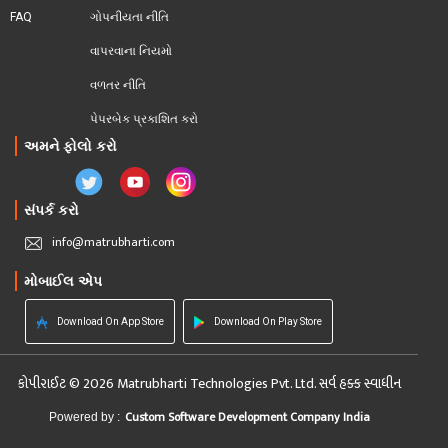
FAQ
ગોપનીયતા નીતિ
વાપરવાના નિયમો 
વળતર નીતિ
પેપરબેક પ્રકાશિત કરો
અમને ફોલો કરો
સંપર્ક કરો
info@matrubharti.com
મોબાઈલ એપ
Download On App Store
Download On Play Store
કોપીરાઈટ © 2026 Matrubharti Technologies Pvt. Ltd. સર્વ હક્ક સ્વાધીન
Custom Software Development Company India
Powered by :