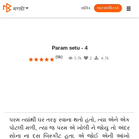
☰
લૉગિન
मराठी
મફત પ્રકાશિત કરો
Param setu - 4
(9k)
5.7k
2
4.7k
પરમ ત્યાંથી ઘર તરફ રવાના થતો હતો, ત્યા એને એક
પોટલી મળી, ત્યા જ પરમ એ ખોલી ને જોયુ તો અંદર
સોના ના દસ બિસ્કીટ હતા. એ જોઈ એની આંખો