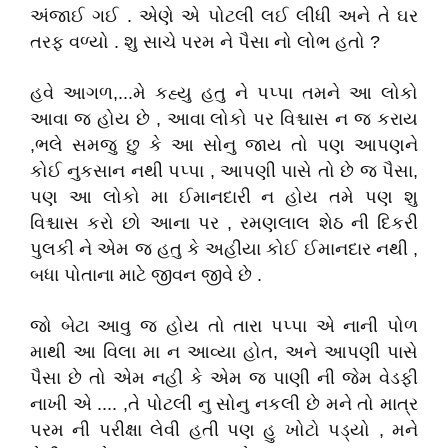
અંજાઈ ગઈ . એણે એ પોટલી લઈ લીધી અને તે ઘર
તરફ વળ્યો . શુ સાચે પરમ ને પૈસા નો લોભ હતો ?
હવે આગળ,...મે કહ્યુ હતુ ને પપ્પા તમને આ લોકો
આવા જ હોય છે , આવા લોકો પર વિશ્ચાસ ન જ કરાય
,ભલે સમજુ છુ કે આ સોનુ જાય તો પણ આપણને
કોઈ નુકસાન નથી પપ્પા , આપણી પાસે તો છે જ પૈસા,
પણ આ લોકો મા ઈમાનદારી ન હોય તમે પણ શુ
વિશ્ચાસ કરો છો આના પર , રમણલાલ શેઠ ની દિકરી
પુલકી ને એમ જ હતુ કે અહીયા કોઈ ઈમાનદાર નથી ,
બધા પોતાના માટે જીવન જીવે છે .
જો બેટા આવુ જ હોય તો તારા પપ્પા એ નાની પોળ
માથી આ વિલા મા ન આવ્યા હોત, અને આપણી પાસે
પૈસા છે તો એમ નહી કે એમ જ પાણી ની જેમ વેડફી
નાખી એ .... ,તે પોટલી નુ સોનુ નકલી છે મને તો માત્ર
પરમ ની પરીક્ષા લેવી હતી પણ હુ ખોટો પડ્યો , મને