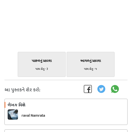
પાછળનું પ્રકરણ
આગળનું પ્રકરણ
પરમ સેતુ - 3
પરમ સેતુ - ૫
આ પુસ્તકને શેર કરો:
લેખક વિશે
અનુસરો
raval Namrata