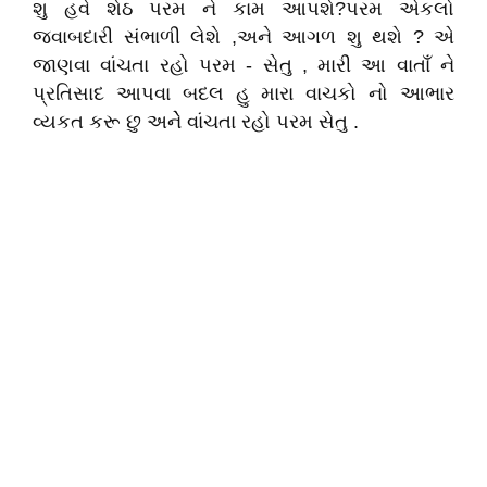
શુ હવે શેઠ પરમ ને કામ આપશે?પરમ એકલો
જવાબદારી સંભાળી લેશે ,અને આગળ શુ થશે ? એ
જાણવા વાંચતા રહો પરમ - સેતુ , મારી આ વાતાઁ ને
પ્રતિસાદ આપવા બદલ હુ મારા વાચકો નો આભાર
વ્યકત કરૂ છુ અનેે વાંચતા રહો પરમ સેતુ .