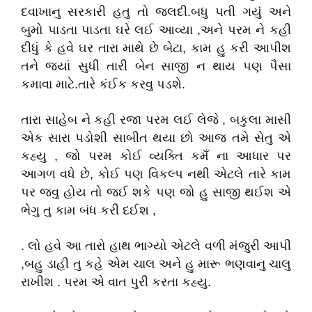
દવાખાનુ સરકારી હતુ તો જલદી.બધુ પતી ગયું અને
બુમો પાડતા પાડતા ઘરે લઈ આવ્યા ,અને પરમ ને કહી
દીધું કે હવે ઘર તારા માથે છે બેટા, કામ હુ કરી આપીશ
તને જ્યાં સુધી તારી બેન સાજી ન થાય પણ પૈસા
કમાવા માટે.તારે કંઈક કરવુ પડશે.
તારા સાહેબ ને કહી રજા પરમ લઈ લેજે , બકુલા માસી
એક સારા પડોશી સાબીત થયા છો આજ તમે સેતુ એ
કહ્યુ , જો પરમ કોઈ વ્યક્તિ કમઁ ના આધાર પર
આગળ વધે છે, કોઈ પણ વિકલ્પ નથી એટલે તારે કામ
પર જવુ હોય તો જઈ શકે પણ જો હુ સાજી થઈશ એ
ભેગુ તુ કામ બંધ કરી દઈશ ,
. લો હવે આ તારો હાથ ભાગ્યો એટલે વળી મંજુરી આપી
,બહુ ડાહી તુ કહે એમ ચાલ અને હુ મારૂ ભણવાનુ ચાલુ
રાખીશ . પરમ એ વાત પુરી કરતા કહ્યુ.