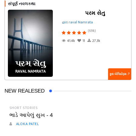
સંપૂર્ણ નવલકથા
પરમ સેતુ
દ્વારા raval Namrata
(69k)
41.4k
11
27.3k
કુલ એપિસોડ્સ : 7
NEW REALESED
SHORT STORIES
ભાડે આપેલું સુખ - 4
ALOKA PATEL