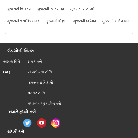
ગુજરાતી બિઝનેસ
ગુજરાતી રમતગમત
ગુજરાતી પ્રાણીઓ
ગુજરાતી જ્યોતિષશાસ્ત્ર
ગુજરાતી વિજ્ઞાન
ગુજરાતી કંઈપણ
ગુજરાતી ક્રાઇમ વાર્તા
ઉપયોગી લિંક્સ
અમારા વિશે
સંપર્ક કરો
FAQ
ગોપનીયતા નીતિ
વાપરવાના નિયમો 
વળતર નીતિ
પેપરબેક પ્રકાશિત કરો
અમને ફોલો કરો
સંપર્ક કરો