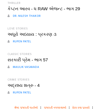
THRILLER
કેપ્ટન આરવ - ધ RAW એજન્ટ - ભાગ 29
DR. NILESH THAKOR
LOVE STORIES
અધૂરો અધ્યાય : પ્રકરણ ૩
RUPEN PATEL
CLASSIC STORIES
સરકારી પ્રેમ - ભાગ 57
MAULIK VASAVADA
CRIME STORIES
અદ્રશ્ય શત્રુ - 4
RUPEN PATEL
શ્રેષ્ઠ ગુજરાતી વાર્તાઓ
|
ગુજરાતી નવલકથાઓ
|
પ્રેરક કથા પુસ્તકો
|