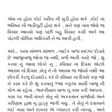
એમ ના હોય કોઈ ગરીબ ની મુડી હોય શકે ,કોઈ ના
ભવિષ્ય ની જડીબુટી હોય શકે , મને પણ તારા જેવો જ
વિચાર આવ્યો પણ પછી બહુ વિચાર કર્યો અને આ
પોટલી પોલિસ અધિકારી ને જ આપી હતી ,
અરે... પરમ સાંભળ સાંભળ , બાઈક વાળા રમઝટ દોડાવે
છે આજુબાજુ જોતા જ નથી, વળી ભાગી ગયો જો , શુ
કરવા નુ આવા લોકો નુ , રવિવાર ના દિવસ એટલે
આરામ નો દિવસ ,સેતુ ને તો આરામ જ જોયો નથી આ
છોકરી કેટલુ દોડમદોડ કરે છે રવિવાર ના દિવસે પણ જો
ને કામ કરે છે શુ કરવાનુંં ?આ બકુલા માસી બાજુ ની
પોળ મા રહેતા , જરૂરીયાત વાળા નુ કામ કરી આપતા ,
કામ પર જતી વખતે સેતુ નો અકસ્માત સર્જાયો અને
પરીણામ હાથ નુ હાડકુ ભાંગી ગયુ . તે સેતુ ને દવાખાને
લઈ ગયા અને દાક્તર એ પ્લાસ્ટર કરી નાખ્યુ , અને