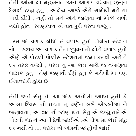
તેની આંખો મા મહખનત અને આગળ વધવાનુ ઝુનુન
દેખાઈ રહ્યુ હતુ , આમેય આજે એને સામેથી મને ના
પાડી દીધી , નહી તો મને એને જાણવા નો મોકો મળી
ગયો હોત , રમણલાલ એ વાત પુરી કરતા કહ્યુ .
પરમ એ વળાંક લીધો તે વળાંક હતો પોલીસ સ્ટેશન
નો.... કદાચ આ વળાંક તેના જીવન નો મોટો વળાંક હતો
એણે એ પોટલી પોલીસ સ્ટેશનમાં જમા કરાવી અને તે
ઘર તરફ વળ્યો , પરમ નુ આ કામ સાચે જ વખાણવા
લાયક હતુ , તેણે જણાવી દીધું હતુ કે ગરીબી મા પણ
ઈમાનદારી હોય છે.
તેની અને સેતુ ની આ એક અનોખી આદત હતી કે
આખા દિવસ ની ઘટના નુ વણઁન બન્ને એકબીજા ને
જણાવતા , આ વાત ની જાણ થતા સેતુ એ કહ્યુ તારે એ
પોટલી શેઠ ને આપી દેવી જોઈએ ,એ પોળ મા કોઈ મોટુ
ઘર નથી તો .... કદાચ એ એમની જ હોવી જોઈ