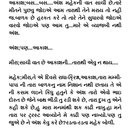
આકાશ;બસ...બસ....અંશ મહેકની વાત સાચી છે.તારે
મીતને પુછવુ જોઇએ આમ તારાથી તેને મરાય તો નહી
જ.બાળક છે હરકત કરે તો તારે તેને સુધારવો જોઇએ
વારવો જોઇએ પણ આમ તુ...મારે એ વ્યાજબી નથી
અંશ.
અંશ;પણ...આકાશ...
મીરા;સાચી વાત છે આકાશની...તારાથી એવુ ન થાય....
મહેક;મીરા,તે એ દિવસે રાધા-ક્રિશ્ના,આકાશ,તારા મમ્મી-
પાપા ની તારા બાળકનુ નામ નિશાન નથી છતાય તે એ
ની કસમ લઇને કિધુ હતુને કે અંશ તારો એવો ભાઇ
દોસ્ત છે જેને બાથ ભીડી તુ રડી શકે છે, તારા દુખ તુ એને
કહી શકે છે,હુ મારા મનમાંથી શક કાઢી નાખુ.હા મને
તારા પર ટ્રસ્ટ આવ્યોને મે કાઢી પણ નાખ્યો.પણ તુ
જુએ છે ને અંશ કેવુ કરે છે?રડતા-રડતા મહેક બોલી.