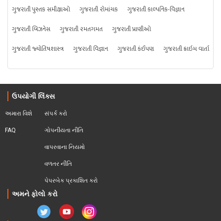
ગુજરાતી પુસ્તક સમીક્ષાઓ
ગુજરાતી રોમાંચક
ગુજરાતી કાલ્પનિક-વિજ્ઞાન
ગુજરાતી બિઝનેસ
ગુજરાતી રમતગમત
ગુજરાતી પ્રાણીઓ
ગુજરાતી જ્યોતિષશાસ્ત્ર
ગુજરાતી વિજ્ઞાન
ગુજરાતી કંઈપણ
ગુજરાતી ક્રાઇમ વાર્તા
ઉપયોગી લિંક્સ
અમારા વિશે
સંપર્ક કરો
FAQ
ગોપનીયતા નીતિ
વાપરવાના નિયમો 
વળતર નીતિ
પેપરબેક પ્રકાશિત કરો
અમને ફોલો કરો