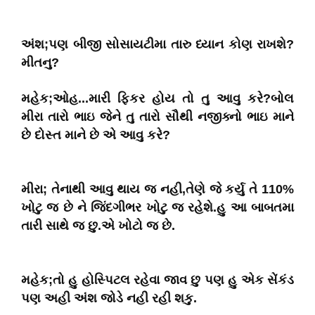
અંશ;પણ બીજી સોસાયટીમા તારુ ધ્યાન કોણ રાખશે?
મીતનુ?
મહેક;ઓહ...મારી ફિકર હોય તો તુ આવુ કરે?બોલ
મીરા તારો ભાઇ જેને તુ તારો સૌથી નજીક્નો ભાઇ માને
છે દોસ્ત માને છે એ આવુ કરે?
મીરા; તેનાથી આવુ થાય જ નહી,તેણે જે કર્યુ તે 110%
ખોટુ જ છે ને જિંદગીભર ખોટુ જ રહેશે.હુ આ બાબતમા
તારી સાથે જ છુ.એ ખોટો જ છે.
મહેક;તો હુ હોસ્પિટલ રહેવા જાવ છુ પણ હુ એક સેંકંડ
પણ અહી અંશ જોડે નહી રહી શકુ.