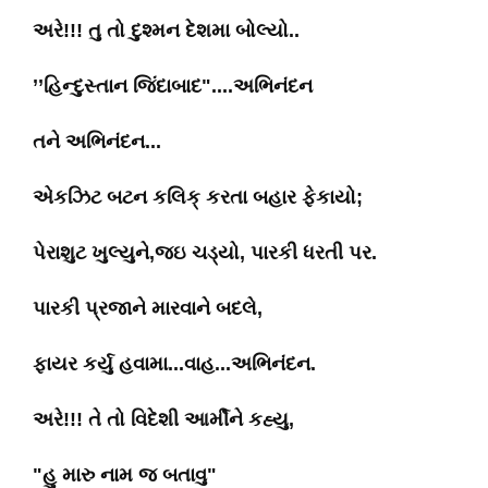
અરે!!! તુ તો દુશ્મન દેશમા બોલ્યો..
’’હિન્દુસ્તાન જિંદાબાદ"....અભિનંદન
તને અભિનંદન...
એકઝિટ બટન કલિક્ કરતા બહાર ફેકાયો;
પેરાશુટ ખુલ્યુને,જઇ ચડ્યો, પારકી ધરતી પર.
પારકી પ્રજાને મારવાને બદલે,
ફાયર કર્યુ હવામા...વાહ...અભિનંદન.
અરે!!! તે તો વિદેશી આર્મીને કહ્યુ,
"હુ મારુ નામ જ બતાવુ"