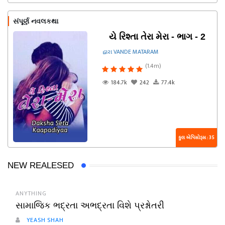
સંપૂર્ણ નવલકથા
યે રિશ્તા તેરા મેરા - ભાગ - 2
દ્વારા VANDE MATARAM
(1.4m)
184.7k
242
77.4k
કુલ એપિસોડ્સ : 35
NEW REALESED
ANYTHING
સામાજિક ભદ્રતા અભદ્રતા વિશે પ્રશ્નોતરી
YEASH SHAH