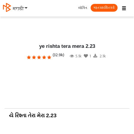
☰
લૉગિન
தமிழ்
મફત પ્રકાશિત કરો
ye rishta tera mera 2.23
(32.9k)
5.1k
1
2.1k
યે રિશ્તા તેરા મેરા 2.23