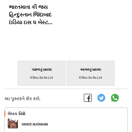
ભારતમાતા કી જય
હિન્દુસ્તાન જિંદાબાદ
ઇંડિયા ઇસ ધ બેસ્ટ...
પાછળનું પ્રકરણ
આગળનું પ્રકરણ
યે રિશ્તા તેરા મેરા 2.22
યે રિશ્તા તેરા મેરા 2.24
આ પુસ્તકને શેર કરો:
લેખક વિશે
અનુસરો
VANDE MATARAM