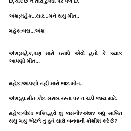
છે,ચોર છે ને તારા ટુકડા પર પળે છે.
અંશ;મહેક...યાર...મને થયુ મીત..
મહેક;બસ...અંશ
અંશ;મહેક,પણ મારો ઇરાદો એવો હતો કે ક્યાક
આપણો મીત...
મહેક;આપણો નહી મારો ભાઇ મીત..
અંશ;હા,મીત કોઇ ખરાબ રસ્તા પર ન ચડી જાય માટે.
મહેક;ગીદડ ભક્તિ,હવે શુ કામની?અંશ? બધુ સાબિત
થયુ ગયુ એટલે તુ હવે સારો બનવાની કોશીશ કરે છે?