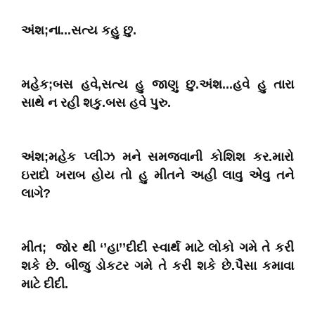
અંશ;ના...સત્ય કહુ છુ.
મહેક;બસ હવે,સત્ય હુ જાણુ છુ.અંશ...હવે હુ તારા
સાથે ન રહી શકુ.બસ હવે પુરુ.
અંશ;મહેક પ્લીઝ મને સમજવાની કોશિશ કર.મારો
ઇરાદો ખરાબ હોય તો હુ મીતને અહી લાવુ એવુ તને
લાગે?
મીત; જોર થી ‘’હા’’દીદી સ્વાર્થ માટે લોકો ગમે તે કરી
શકે છે. બીજુ ડોકટર ગમે તે કરી શકે છે.પૈસા કમાવા
માટે દીદી.