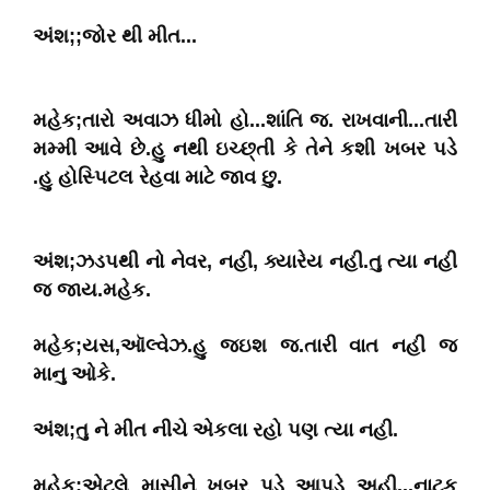
અંશ;;જોર થી મીત...
મહેક;તારો અવાઝ ધીમો હો...શાંતિ જ. રાખવાની...તારી
મમ્મી આવે છે.હુ નથી ઇચ્છ્તી કે તેને કશી ખબર પડે
.હુ હોસ્પિટલ રેહવા માટે જાવ છુ.
અંશ;ઝડપથી નો નેવર, નહી, ક્યારેય નહી.તુ ત્યા નહી
જ જાય.મહેક.
મહેક;યસ,ઑલ્વેઝ.હુ જઇશ જ.તારી વાત નહી જ
માનુ ઓકે.
અંશ;તુ ને મીત નીચે એકલા રહો પણ ત્યા નહી.
મહેક;એટલે માસીને ખબર પડે આપડે અહી...નાટક