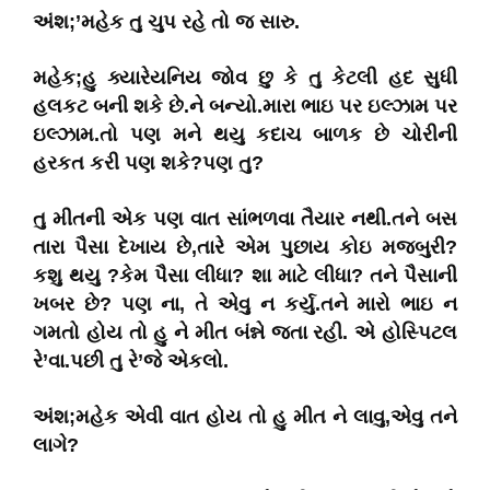
અંશ;’મહેક તુ ચુપ રહે તો જ સારુ.
મહેક;હુ ક્યારેયનિય જોવ છુ કે તુ કેટલી હદ સુધી
હલકટ બની શકે છે.ને બન્યો.મારા ભાઇ પર ઇલ્ઝામ પર
ઇલ્ઝામ.તો પણ મને થયુ કદાચ બાળક છે ચોરીની
હરકત કરી પણ શકે?પણ તુ?
તુ મીતની એક પણ વાત સાંભળવા તૈયાર નથી.તને બસ
તારા પૈસા દેખાય છે,તારે એમ પુછાય કોઇ મજબુરી?
કશુ થયુ ?કેમ પૈસા લીધા? શા માટે લીધા? તને પૈસાની
ખબર છે? પણ ના, તે એવુ ન કર્યુ.તને મારો ભાઇ ન
ગમતો હોય તો હુ ને મીત બંન્ને જતા રહી. એ હોસ્પિટલ
રે’વા.પછી તુ રે’જે એકલો.
અંશ;મહેક એવી વાત હોય તો હુ મીત ને લાવુ,એવુ તને
લાગે?