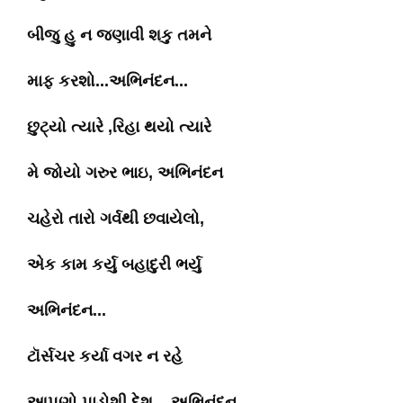
બીજુ હુ ન જણાવી શકુ તમને
માફ કરશો...અભિનંદન...
છુટ્યો ત્યારે ,રિહા થયો ત્યારે
મે જોયો ગરુર ભાઇ, અભિનંદન
ચહેરો તારો ગર્વથી છવાયેલો,
એક કામ કર્યુ બહાદુરી ભર્યુ
અભિનંદન...
ટૉર્સચર કર્યા વગર ન રહે
આપણો પાડોશી દેશ....અભિનંદન.