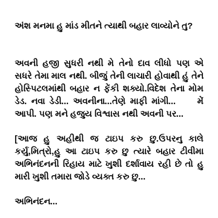
અંશ મનમા હુ માંડ મીતને ત્યાથી બહાર લાવ્યોને તુ?
અવની હજી સુધરી નથી મે તેનો દાવ લીધો પણ એ
સધરે તેમા માલ નથી. બીજું તેની લાચારી હોવાથી હું તેને
હોસ્પિટલમાંથી બહાર ન ફેંકી શક્યો.વિદેશ તેના મોમ
ડેડ. નવા ડેડી... અવનીના...તેણે માફી માંગી... મેં
આપી. પણ મને હજુય વિશ્વાસ નથી અવની પર...
[આજ હુ અહીથી જ ટાઇપ કરુ છુ.ઉપરનુ કાલે
કર્યુ,મિત્રો,હુ આ ટાઇપ કરુ છુ ત્યારે બહાર ટીવીમા
અભિનંદનની રિહાય માટે ખુશી દર્શાવાય રહી છે તો હુ
મારી ખુશી તમારા જોડે વ્યક્ત કરુ છુ...
અભિનંદન...