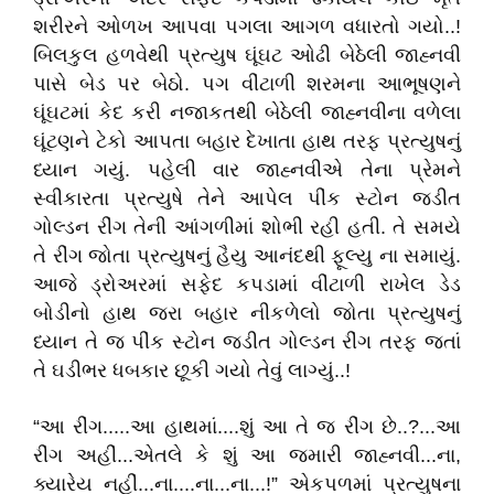
શરીરને ઓળખ આપવા પગલા આગળ વધારતો ગયો..!
બિલકુલ હળવેથી પ્રત્યુષ ઘૂંઘટ ઓઢી બેઠેલી જાહ્નવી
પાસે બેડ પર બેઠો. પગ વીંટાળી શરમના આભૂષણને
ઘૂંઘટમાં કેદ કરી નજાકતથી બેઠેલી જાહ્નવીના વળેલા
ઘૂંટણને ટેકો આપતા બહાર દેખાતા હાથ તરફ પ્રત્યુષનું
ધ્યાન ગયું. પહેલી વાર જાહ્નવીએ તેના પ્રેમને
સ્વીકારતા પ્રત્યુષે તેને આપેલ પીંક સ્ટોન જડીત
ગોલ્ડન રીંગ તેની આંગળીમાં શોભી રહી હતી. તે સમયે
તે રીંગ જોતા પ્રત્યુષનું હૈયુ આનંદથી ફૂલ્યુ ના સમાયું.
આજે ડ્રોઅરમાં સફેદ કપડામાં વીંટાળી રાખેલ ડેડ
બોડીનો હાથ જરા બહાર નીકળેલો જોતા પ્રત્યુષનું
ધ્યાન તે જ પીંક સ્ટોન જડીત ગોલ્ડન રીંગ તરફ જતાં
તે ઘડીભર ધબકાર છૂકી ગયો તેવું લાગ્યું..!
“આ રીંગ.....આ હાથમાં....શું આ તે જ રીંગ છે..?...આ
રીંગ અહીં...એતલે કે શું આ જમારી જાહ્નવી...ના,
ક્યારેય નહીં...ના....ના...ના...!” એકપળમાં પ્રત્યુષના