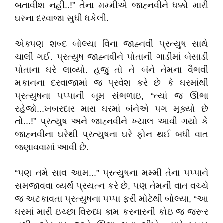
બતાવીશ નહીં..!” તેના મમ્મીએ જાહ્નવીને ધક્કો મારી
ઘરના દરવાજા સુધી ધકેલી.
એક્પણ શબ્દ બોલ્યા વિના જાહ્નવી પ્રત્યુષ સાથે
ચાલી ગઈ. પ્રત્યુષ જાહ્નવીને પોતાની ગાડીમાં બેસાડી
પોતાના ઘરે લાવ્યો. હજુ તો તે બંને તેમના વૈભવી
મકાનના દરવાજામાં જ પ્રવેશ કરે છે કે ઘરમાંથી
પ્રત્યુષના પપ્પાની બૂમ સંભળાઇ, “ત્યાં જ ઊભા
રહેજો...ખબરદાર મારા ઘરમાં બંનેએ પગ મૂક્યો છે
તો...!” પ્રત્યુષ અને જાહ્નવીને ખ્યાલ આવી ગયો કે
જાહ્નવીના ઘરેથી પ્રત્યુષના ઘરે ફોન થઈ બધી વાત
જણાવવામાં આવી છે.
“પણ તમે સાવ આમ...” પ્રત્યુષના મમ્મી તેના પપ્પાને
સમજાવવા વ્યર્થ પ્રયત્ન કરે છે, પણ તેમની વાત વચ્ચે
જ અટકાવતા પ્રત્યુષના પપ્પા ફરી મોટેથી બોલ્યા, “આ
ઘરમાં મારી ઇચ્છા વિરુધ્ધ કામ કરનારની કોઇ જ જરૂર