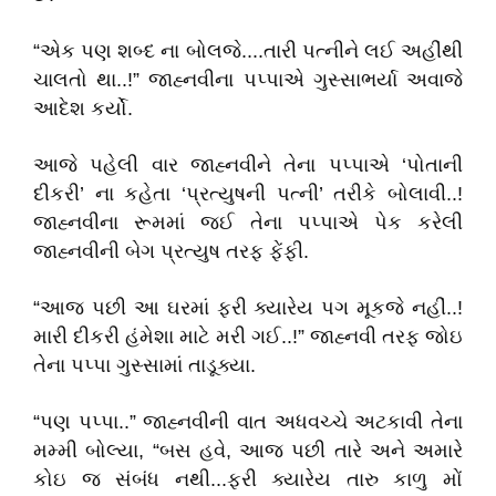
“એક પણ શબ્દ ના બોલજે....તારી પત્નીને લઈ અહીંથી
ચાલતો થા..!” જાહ્નવીના પપ્પાએ ગુસ્સાભર્યા અવાજે
આદેશ કર્યો.
આજે પહેલી વાર જાહ્નવીને તેના પપ્પાએ ‘પોતાની
દીકરી’ ના કહેતા ‘પ્રત્યુષની પત્ની’ તરીકે બોલાવી..!
જાહ્નવીના રૂમમાં જઈ તેના પપ્પાએ પેક કરેલી
જાહ્નવીની બેગ પ્રત્યુષ તરફ ફેંફી.
“આજ પછી આ ઘરમાં ફરી ક્યારેય પગ મૂકજે નહીં..!
મારી દીકરી હંમેશા માટે મરી ગઈ..!” જાહ્નવી તરફ જોઇ
તેના પપ્પા ગુસ્સામાં તાડૂક્યા.
“પણ પપ્પા..” જાહ્નવીની વાત અધવચ્ચે અટકાવી તેના
મમ્મી બોલ્યા, “બસ હવે, આજ પછી તારે અને અમારે
કોઇ જ સંબંધ નથી...ફરી ક્યારેય તારુ કાળુ મોં