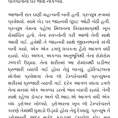
પોતપોતાના ઘરે જવા નીકળ્યા.
આજની રાત ઘણી મહત્વની બની હતી. પ્રત્યુષ રૂમમાં
પ્રવેશ્યો. સામે બેડ પર જાહ્નવી ઘૂંઘટ ઓઢી બેઠી હતી.
પ્રત્યુષ તેમના પહેલા મિલનના વિચારમાત્રથી ખૂબ
રોમાંચિત હતો. તેના સ્વપ્નોની પરી આજે તેની સાથે
આવી ગઈ. હવેથી તે જાહ્નવી સાથે જીવનભરનો સંગી
બની ગયો. એક એક ડગલું ધબકતા હૈયે આગળ વધી
રહ્યો. કોઇ અલગ, અકળ્ય અનુભૂતિથી તેના રોમેરોમ
ઝલકી ઉઠ્યા. તેના શરીરમાં આ રોમાંચથી ઘડીભર
ધ્રુજારી વ્યાપી ગઈ હોય તેવું લાગ્યું. હોસ્પિટલના
મોર્ગમાં પ્રવેશતા તેના લૉ ટેમ્પરેચરથી પ્રત્યુષના
શરીરમાં ધ્રુજારી વ્યાપી ગઈ. દરેક આગળ વધતા ડગલે
તેના મનમાં એક અક્ળ્ય ડરનો ભાવ વ્યાપી રહ્યો. તેની
સાથે રહેલા ડૉક્ટર અને પી.આઇ.એ આગળ વધી એક
બંધ ડ્રોઅર ખોલ્યો. ડ્રોઅરના ખૂબ લૉ ટેમ્પરેચરને
કારણે તેમાંથી ધુમાડો ઉડ્યો હોય તેવું દેખાયું. પ્રત્યુષ તે
ડ્રોઅરની અંદર સફેદ કપડામાં ઢંકાયેલ કોઇ મૃત