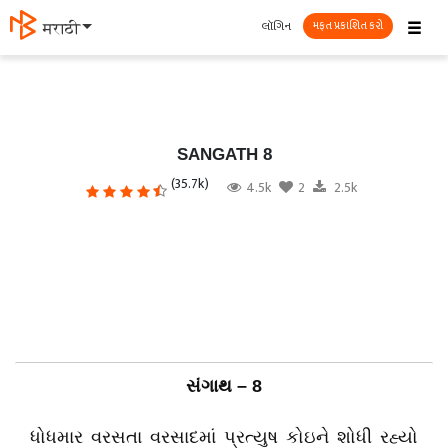
☰
લૉગિન
मराठी
મફત પ્રકાશિત કરો
SANGATH 8
(35.7k)
4.5k
2
2.5k
સંગાથ – 8
ધોધમાર વરસતા વરસાદમાં પ્રત્યુષ કોઇને શોધી રહ્યો