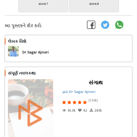
સંગાથ 7
સંગાથ 9
આ પુસ્તકને શેર કરો:
લેખક વિશે
અનુસરો
Dr Sagar Ajmeri
સંપૂર્ણ નવલકથા
સંગાથ
દ્વારા Dr Sagar Ajmeri
(536k)
65.3k
42
28.1k