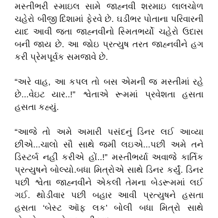
મસ્તીભરી સ્માઇલ સામે જાહ્નવી શરમાઇ લાલચોળ
ચહેરો બીજી દિશામાં ફેરવે છે. ઘડીભર પોતાના પરિવારની
યાદ આવી જતા જાહ્નવીનો સ્મિતભર્યો ચહેરો ઉદાસ
બની જાય છે. આ જોઇ પ્રત્યુષ તરત જાહ્નવીને હગ
કરી પ્રેમપૂર્વક સમજાવે છે.
“અરે વાહ, આ કપલ તો બસ એમની જ મસ્તીમાં રહે
છે...વેઇટ યાર..!” શ્વેતાએ રૂમમાં પ્રવેશતા હસતા
હસતા કહ્યું.
“આજે તો અમે અમારી પસંદનું ડિનર લઈ આવ્યા
છીએ...ચાલો સૌ સાથે જમી લઇએ...પછી અમે તને
ડિસ્ટર્બ નહીં કરીએ હોં..!” મસ્તીભર્યા અવાજે કાર્તિક
પ્રત્યુષને બોલ્યો.બધા મિત્રોએ સાથે ડિનર કર્યું. ડિનર
પછી શ્વેતા જાહ્નવીને એકલી તેમના બેડરૂમમાં લઈ
ગઈ. થોડીવાર પછી બહાર આવી પ્રત્યુષને હસતા
હસતા ‘બેસ્ટ ઑફ લક’ બોલી બધા મિત્રો સાથે