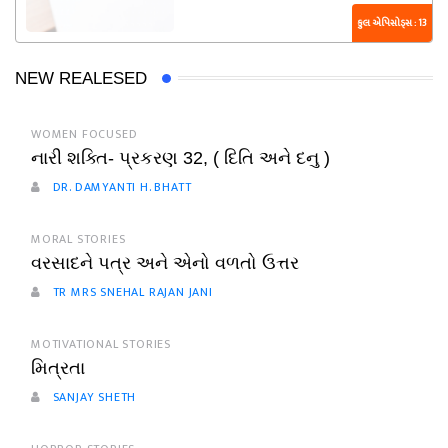
કુલ એપિસોડ્સ : 13
NEW REALESED
WOMEN FOCUSED
નારી શક્તિ- પ્રકરણ 32, ( દિતિ અને દનુ )
DR. DAMYANTI H. BHATT
MORAL STORIES
વરસાદને પત્ર અને એનો વળતો ઉત્તર
TR MRS SNEHAL RAJAN JANI
MOTIVATIONAL STORIES
મિત્રતા
SANJAY SHETH