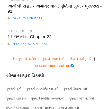
HORROR STORIES
અનોખી સફર - અમાવસ્યાથી પૂર્ણિમા સુધી - પ્રકરણ -
91
DAKSHESH INAMDAR
SCIENCE-FICTION
11 ટાસ્ક્સ - Chapter 22
NIYATI KAPADIA NIRJHAR
શ્રેષ્ઠ ગુજરાતી વાર્તાઓ
|
ગુજરાતી નવલકથાઓ
|
ફિક્શન વાર્તા પુસ્તકો
|
Dr Sagar Ajmeri પુસ્તકો PDF
બીજા રસપ્રદ વિકલ્પો
ગુજરાતી વાર્તા
ગુજરાતી આધ્યાત્મિક વાર્તાઓ
ગુજરાતી ફિક્શન વાર્તા
ગુજરાતી પ્રેરક કથા
ગુજરાતી ક્લાસિક નવલકથાઓ
ગુજરાતી બાળ વાર્તાઓ
ગુજરાતી હાસ્ય કથાઓ
ગુજરાતી મેગેઝિન
ગુજરાતી કવિતાઓ