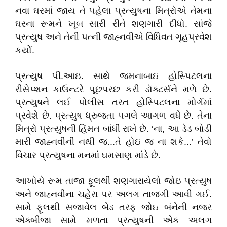
નવા ઘરમાં જાય તે પહેલા પ્રત્યુષના મિત્રોએ તેમના
ઘરના રૂમને ખૂબ સારી રીતે શણગારી દીધો. સાંજે
પ્રત્યુષ અને તેની પત્ની જાહ્નવીએ વિધિવત ગૃહપ્રવેશ
કર્યો.
પ્રત્યુષ પી.આઇ. સાથે જમનાબાઇ હોસ્પિટલના
રીસેપ્શન કાઉન્ટરે પૂછપરછ કરી ડૉક્ટર્સને મળે છે.
પ્રત્યુષને લઈ પોલીસ તરત હોસ્પિટલના મોર્ગમાં
પ્રવેશે છે. પ્રત્યુષ ધ્રુજતા પગલે આગળ વધે છે. તેના
મિત્રો પ્રત્યુષની હિંમત બાંધી રાખે છે. ‘ના, આ ડેડ બોડી
મારી જાહ્નવીની નથી જ...તે હોઇ જ ના શકે...’ તેવો
વિચાર પ્રત્યુષના મનમાં ઘમસાણ માંડે છે.
આખોયે રૂમ તાજા ફૂલથી શણગારાયેલો જોઇ પ્રત્યુષ
અને જાહ્નવીના ચહેરા પર અલગ તાજગી આવી ગઈ.
સામે ફૂલથી સજાવેલ બેડ તરફ જોઇ બંનેની નજર
એક્બીજા સામે મળતા પ્રત્યુષની એક અલગ