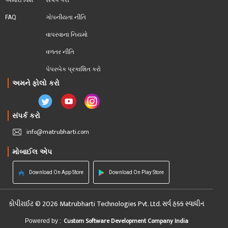
FAQ
ગોપનીયતા નીતિ
વાપરવાના નિયમો 
વળતર નીતિ
પેપરબેક પ્રકાશિત કરો
અમને ફોલો કરો
સંપર્ક કરો
info@matrubharti.com
મોબાઈલ એપ
Download On App Store
Download On Play Store
કોપીરાઈટ © 2026 Matrubharti Technologies Pvt. Ltd. સર્વ હક્ક સ્વાધીન
Custom Software Development Company India
Powered by :