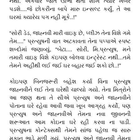
નથી. એકવાર જાતે ઊભા થતા શીખે ત્યારે ખબર
પડશે....જે છોકરીના બાપે મારુ ઇન્સલ્ટ કર્યું, તે આ
ઘરમાં ક્યારેય પગ નહીં મૂકે..!”
“સોરી ડેડ, જાહ્નવી મારી વાઇફ છે, પ્લીઝ તેના વિશે ગમે
તેમ....” પ્રત્યુષની વાત અટકાવતા તેના પપ્પાએ સ્પષ્ટ
શબ્દોમાં જણાવ્યું, “બેટા.... સોરી, મિ.પ્રત્યુષ, મને
તમારી વાઇફ વિશે કંઇપણ બોલવા ઇન્ટ્રેસ્ટ નથી...તમે
તેમને અહીંથી લઈ જઈ ઘર બહાર જઈ શકો છો..!”
કોઇપણ બિનજરૂરી બહેશ કર્યા વિના પ્રત્યુષ
જાહ્નવીને લઈ તેના ઘરેથી ચાલ્યો ગયો. તેના મિત્રોને
આ જાણ થતા તે સૌએ પ્રત્યુષ અને જાહ્નવીને
પોતાના ઘરે રહેવા આવી જવા ખૂબ આગ્રહ કર્યો, પણ
પ્રત્યુષ અને જાહ્નવીએ તેમના નવા જીવનની
શરૂઆત આમ કોઇના ઘરે રહી કરવા ના પાડી.
પ્રત્યુષના કોન્ટેક્સથી તેમને સાંજ પહેલા જ સારુ
મકાન ભાડે મળી ગયું. પ્રત્યુષ અને જાહ્નવી તેમના