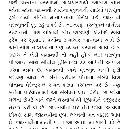
પછી વરસતા વરસાદમાં અંધકારભર્યા આકાશ સામે
જોતા જોતા જાહ્નવી સાથેના જીવનની યાદમાં પ્રત્યુષ
ડૂબી ગયો. બંનેના માતાપિતાના વિરોધ પછી જાહ્નવી
પ્રત્યુષથી દૂર રહેવા કરે છે. આ તરફ પ્રત્યુષને પોલીસ
સ્ટેશનમાં પાછો બોલાવી કોઇ અજાણી લેડીએ રેલવે
ટ્રેક પર સુસાઇડ કર્યાના સમાચાર આપવામાં આવે છે
અને સાથે તે શક્યતા પણ વ્યક્ત કરવામાં આવે છે કે
કદાચ તે લેડી જાહ્નવી તો નહીં હોય ને..! પ્રત્યુષ
પી.આઇ. સાથે સીવીલ હોસ્પિટલ ડેડ બોડીની ઓળખ
કરવા જાય છે. જાહ્નવી અને પ્રત્યુષ વચ્ચે ફરી
જોડાણ થાય છે. બંને ફરીવાર પોતાના સંબંધ વિશે
પોતાના પેરેન્ટ્સને સંમત કરવા પ્રયત્ન કરે છે, પણ
બંનેના પરિવારમાંથી આ સંબંધને લઈ વિરોધ જ જોવા
મળતા છેવટે બંને જાતે ઘરનાઓથી છૂપાવીને રજીસ્ટર
મેરેજ કરી લે છે. જાહ્નવીના ઘરે તેને જોવા આવેલા
છોકરા સામે જાહ્નવીના છૂપા લગ્નની વાત બહાર આવે
છે. જાહ્નવીના મમ્મી પપ્પા આ આઘાતમાં ભાંગી પડે છે