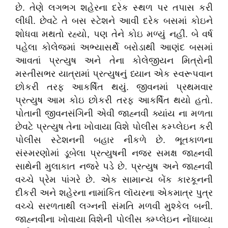
છે. તેણે લગભગ શહેરના દરેક સ્થળ પર તપાસ કરી
લીધી. છેવટે તે બસ સ્ટેશને આવી દરેક બસમાં કોઇને
શોધવા મથતો રહ્યો, પણ તેને કોઇ મળ્યું નહીં. બે વર્ષ
પહેલા કોલેજમાં અભ્યાસર્થે બરોડાથી આણંદ બસમાં
આવતાં પ્રત્યુષ અને તેના કોલેજીયન મિત્રોની
મસ્તીસભર યાત્રામાં પ્રત્યુષનું ધ્યાન એક સ્વરૂપવાન
છોકરી તરફ આકર્ષિત થયું. જીવનમાં પ્રથમવાર
પ્રત્યુષ આમ કોઇ છોકરી તરફ આકર્ષિત થયો હતો.
પોતાની જીવનસંગિની એવી જાહ્નવી ક્યાંય ના મળતા
છેવટે પ્રત્યુષ તેના ખોવાયા વિશે પોલીસ કમ્પ્લેઇન કરી
પોલીસ સ્ટેશનની બહાર નીકળે છે. ભૂતકાળના
સંસ્મરણોમાં ડૂબેલા પ્રત્યુષની નજર સમક્ષ જાહ્નવી
સાથેની મુલાકાત નજરે પડે છે. પ્રત્યુષ અને જાહ્નવી
વચ્ચે પ્રેમ પાંગરે છે. એક સામાન્ય બેંક કારકૂનની
દીકરી અને શહેરના નામાંકિત લૉયરના એકમાત્ર પુત્ર
વચ્ચે સરળતાથી લગ્નની સંમતિ મળવી મુશ્કેલ બની.
જાહ્નવીના ખોવાયા વિશેની પોલીસ ક્મ્પ્લેઇન નોંધાવ્યા