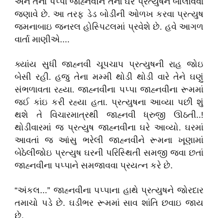
અને તેના પપ્પા જાહ્નવીને તેના ઘરે પ્રત્યુષને બોલાવવા
જણાવે છે. આ તરફ ડેડ બોડીની ઓળખ કરવા પ્રત્યુષ
જમનાબાઇ જનરલ હોસ્પિટલમાં પ્રવેશે છે. હવે આગળ
વાર્તા માણીએ....
ક્યાંય સુધી જાહ્નવી ચૂપચાપ પ્રત્યુષની રાહ જોઇ
બેસી રહી. હજુ તેના મમ્મી થોડી થોડી વારે તેને ઘણું
સંભળાવતા રહ્યા. જાહ્નવીના પપ્પા જાહ્નવીના રૂમમાં
જઈ કાંઇ કરી રહ્યા હતા. પ્રત્યુષના આવ્યા પછી શું
થશે તે વિચારમાત્રથી જાહ્નવી ધ્રુજી ઊઠતી..!
થોડીવારમાં જ પ્રત્યુષ જાહ્નવીના ઘરે આવ્યો. ઘરમાં
આવતાં જ આંસુ ભરેલી જાહ્નવીને રૂમના ખૂણામાં
બેઠેલીજોઇ પ્રત્યુષ ઘરની પરિસ્થિતી સમજી જવા છતાં
જાહ્નવીના પપ્પાને સમજાવવા પ્રયત્ન કરે છે.
“અંકલ...” જાહ્નવીના પપ્પાના હાથે પ્રત્યુષને જોરદાર
તમાચો પડે છે. ઘડીભર રૂમમાં સાવ શાંતિ છવાઇ જાય
છે.