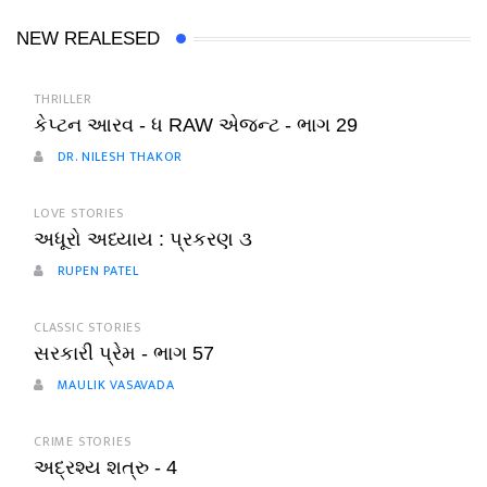
NEW REALESED
THRILLER
કેપ્ટન આરવ - ધ RAW એજન્ટ - ભાગ 29
DR. NILESH THAKOR
LOVE STORIES
અધૂરો અધ્યાય : પ્રકરણ ૩
RUPEN PATEL
CLASSIC STORIES
સરકારી પ્રેમ - ભાગ 57
MAULIK VASAVADA
CRIME STORIES
અદ્રશ્ય શત્રુ - 4