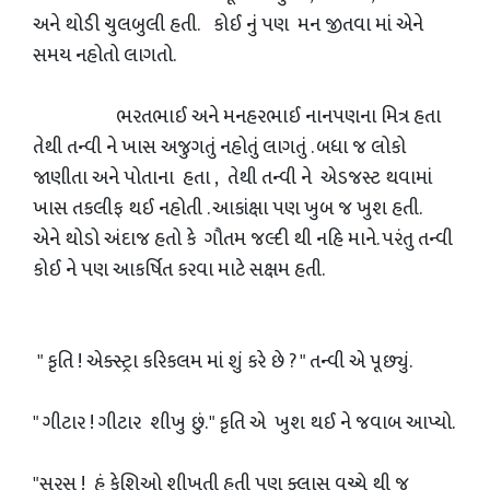
અને થોડી ચુલબુલી હતી. કોઈ નું પણ મન જીતવા માં એને
સમય નહોતો લાગતો.
ભરતભાઈ અને મનહરભાઈ નાનપણના મિત્ર હતા
તેથી તન્વી ને ખાસ અજુગતું નહોતું લાગતું . બધા જ લોકો
જાણીતા અને પોતાના હતા , તેથી તન્વી ને એડજસ્ટ થવામાં
ખાસ તકલીફ થઈ નહોતી . આકાંક્ષા પણ ખુબ જ ખુશ હતી.
એને થોડો અંદાજ હતો કે ગૌતમ જલ્દી થી નહિ માને. પરંતુ તન્વી
કોઈ ને પણ આકર્ષિત કરવા માટે સક્ષમ હતી.
" કૃતિ ! એક્સ્ટ્રા કરિકલમ માં શું કરે છે ? " તન્વી એ પૂછ્યું.
" ગીટાર ! ગીટાર શીખુ છું. " કૃતિ એ ખુશ થઈ ને જવાબ આપ્યો.
"સરસ ! હું કેશિઓ શીખતી હતી પણ ક્લાસ વચ્ચે થી જ