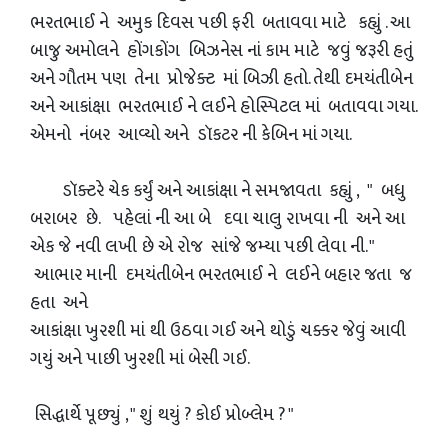
ભરતભાઈ ને અમુક દિવસ પછી ફરી બતાવવા માટે કહ્યું . આ
બાજુ અમોલને હોંગકોંગ બિઝનેસ નાં કામ માટે જવું જરૂરી હતું
અને ગૌતમ પણ તેના પ્રોજેક્ટ માં બિઝી હતો. તેથી દમયંતીબેન
અને આકાંક્ષા ભરતભાઈ ને લઈને હોસ્પિટલ માં બતાવવા ગયા.
એમનો નંબર આવ્યો અને ડૉકટર ની કેબિન માં ગયા.
ડૉક્ટરે ચેક કર્યું અને આકાંક્ષા ને સમજાવતા કહ્યું , " બધુ
બરાબર છે. પહેલાં ની આ બે દવા ચાલુ રાખવા ની અને આ
એક જે નવી લખી છે એ રોજ સાંજે જમ્યા પછી લેવા ની. "
આભાર માની દમયંતીબેન ભરતભાઈ ને લઈને બહાર જતા જ
હતા અને
આકાંક્ષા ખુરશી માં થી ઉઠવા ગઈ અને થોડું ચક્કર જેવું આવી
ગયું અને પાછી ખુરશી માં બેસી ગઈ.
સિદ્ધાર્થે પૂછ્યું , " શું થયું ? કોઈ પ્રોબ્લેમ ? "