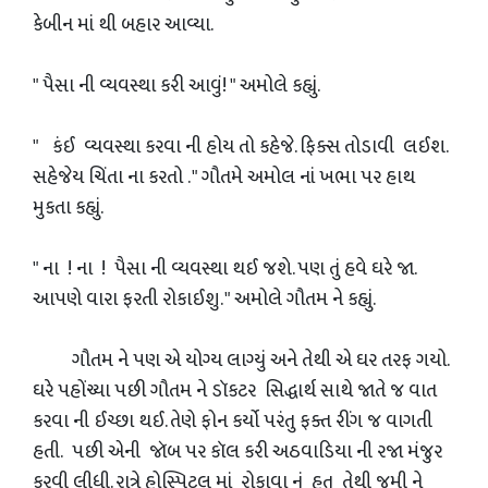
કેબીન માં થી બહાર આવ્યા.
" પૈસા ની વ્યવસ્થા કરી આવું! " અમોલે કહ્યું.
" કંઈ વ્યવસ્થા કરવા ની હોય તો કહેજે. ફિક્સ તોડાવી લઈશ.
સહેજેય ચિંતા ના કરતો . " ગૌતમે અમોલ નાં ખભા પર હાથ
મુકતા કહ્યું.
" ના ! ના ! પૈસા ની વ્યવસ્થા થઈ જશે. પણ તું હવે ઘરે જા.
આપણે વારા ફરતી રોકાઈશુ. " અમોલે ગૌતમ ને કહ્યું.
ગૌતમ ને પણ એ યોગ્ય લાગ્યું અને તેથી એ ઘર તરફ ગયો.
ઘરે પહોંચ્યા પછી ગૌતમ ને ડૉકટર સિદ્ધાર્થ સાથે જાતે જ વાત
કરવા ની ઈચ્છા થઈ. તેણે ફોન કર્યો પરંતુ ફક્ત રીંગ જ વાગતી
હતી. પછી એની જૉબ પર કૉલ કરી અઠવાડિયા ની રજા મંજુર
કરવી લીધી. રાત્રે હોસ્પિટલ માં રોકાવા નું હતુ તેથી જમી ને