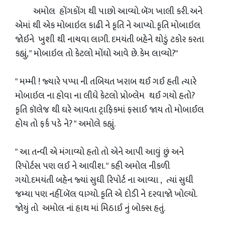
અમોલ હોંગકોંગ થી પાછો આવ્યો. બૅગ ખાલી કરી. અને
એમાં થી એક મોબાઇલ કાઢી ને કૃતિ ને આપ્યો. કૃતિ મોબાઇલ
જોઈને ખુશી થી નાચવા લાગી. દમયંતી બહેને થોડું ટકોર કરતા
કહ્યું, " મોબાઇલ તો કેટલો મોંઘો આવે છે. કેમ લાવ્યો?"
" મમ્મી ! જ્યારે પપ્પા ની તબિયત ખરાબ થઈ ગઈ હતી ત્યારે
મોબાઇલ ના હોવા ના લીધે કેટલો પ્રોબ્લેમ થઈ ગયો હતો?
કૃતિ કૉલેજ થી ઘરે આવતા ટ્રાફિકમાં ફસાઈ જાય તો મોબાઈલ
હોય તો ફર્ક પડે ને? " અમોલે કહ્યું.
" આ તન્વી એ મંગાવ્યો હતો તો એને આપી આવું છું અને
રિપોર્ટસ પણ લઈ ને આવીશ. " કહી અમોલ નીકળી
ગયો.દમયંતી બહેન જ્યાં સુધી રિપોર્ટ ના આવ્યા , ત્યાં સુધી
જમ્યા પણ નહીં.બૅલ વાગ્યો. કૃતિ એ દોડી ને દરવાજો ખોલ્યો.
જોયું તો અમોલ નાં હાથ માં મિઠાઈ નું બોક્સ હતું.