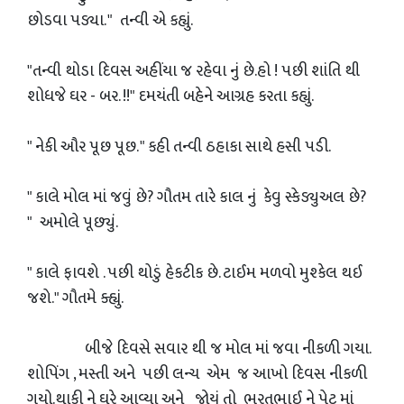
છોડવા પડ્યા. " તન્વી એ કહ્યું.
"તન્વી થોડા દિવસ અહીંયા જ રહેવા નું છે.હો ! પછી શાંતિ થી
શોધજે ઘર - બર. !!" દમયંતી બહેને આગ્રહ કરતા કહ્યું.
" નેકી ઔર પૂછ પૂછ. " કહી તન્વી ઠહાકા સાથે હસી પડી.
" કાલે મોલ માં જવું છે? ગૌતમ તારે કાલ નું કેવુ સ્કેડ્યુઅલ છે?
" અમોલે પૂછ્યું.
" કાલે ફાવશે . પછી થોડું હેકટીક છે. ટાઈમ મળવો મુશ્કેલ થઈ
જશે." ગૌતમે ક્હ્યું.
બીજે દિવસે સવાર થી જ મોલ માં જવા નીકળી ગયા.
શોપિંગ , મસ્તી અને પછી લન્ચ એમ જ આખો દિવસ નીકળી
ગયો.થાકી ને ઘરે આવ્યા અને જોયું તો ભરતભાઈ ને પેટ માં