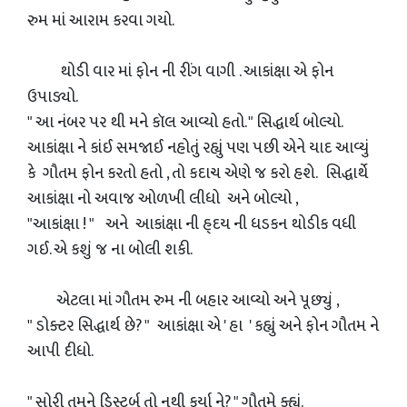
રુમ માં આરામ કરવા ગયો.
થોડી વાર માં ફોન ની રીંગ વાગી . આકાંક્ષા એ ફોન
ઉપાડ્યો.
" આ નંબર પર થી મને કૉલ આવ્યો હતો. " સિદ્ધાર્થ બોલ્યો.
આકાંક્ષા ને કાંઈ સમજાઈ નહોતું રહ્યું પણ‌ પછી એને યાદ આવ્યું
કે ગૌતમ ફોન કરતો હતો , તો કદાચ એણે જ કરો હશે. સિદ્ધાર્થે
આકાંક્ષા નો અવાજ ઓળખી લીધો અને બોલ્યો ,
"આકાંક્ષા ! " અને આકાંક્ષા ની હ્દય ની ધડકન થોડીક વધી
ગઈ. એ કશું જ ના બોલી શકી.
એટલા માં ગૌતમ રુમ ની બહાર આવ્યો અને પૂછ્યું ,
" ડોક્ટર સિદ્ધાર્થ છે? " આકાંક્ષા એ ' હા ' કહ્યું અને ફોન ગૌતમ ને
આપી દીધો.
" સોરી તમને ડિસ્ટર્બ તો નથી કર્યા ને? " ગૌતમે ક્હ્યું.