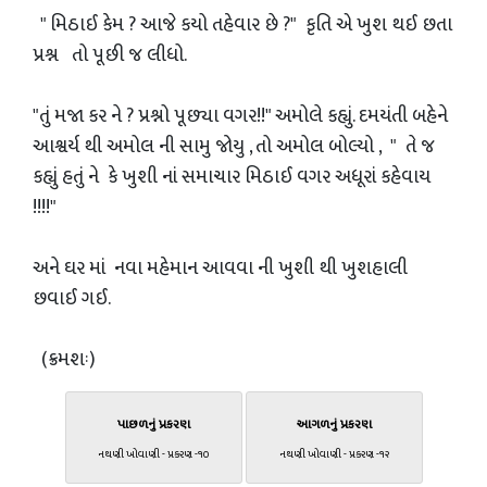
" મિઠાઈ કેમ ? આજે કયો તહેવાર છે ?" કૃતિ એ ખુશ થઈ છતા
પ્રશ્ન તો પૂછી જ લીધો.
"તું મજા કર ને ? પ્રશ્નો પૂછ્યા વગર!!" અમોલે કહ્યું. દમયંતી બહેને
આશ્વર્ય થી અમોલ ની સામુ જોયુ , તો અમોલ બોલ્યો , " તે જ
કહ્યું હતું ને કે ખુશી નાં સમાચાર મિઠાઈ વગર અધૂરાં કહેવાય
!!!!"
અને ઘર માં નવા મહેમાન આવવા ની ખુશી થી ખુશહાલી
છવાઈ ગઈ.
(ક્રમશઃ)
પાછળનું પ્રકરણ
આગળનું પ્રકરણ
નથણી ખોવાણી - પ્રકરણ -૧૦
નથણી ખોવાણી - પ્રકરણ -૧૨