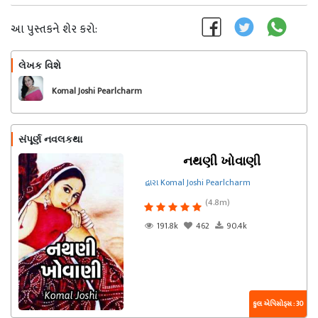
આ પુસ્તકને શેર કરો:
લેખક વિશે
અનુસરો
Komal Joshi Pearlcharm
સંપૂર્ણ નવલકથા
નથણી ખોવાણી
દ્વારા Komal Joshi Pearlcharm
(4.8m)
191.8k
462
90.4k
કુલ એપિસોડ્સ : 30