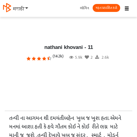
☰
લૉગિન
मराठी
મફત પ્રકાશિત કરો
nathani khovani - 11
(142k)
5.9k
2
2.6k
તન્વી ના આગમન થી દમયંતીબહેન ખુબ જ ખુશ હતા. એમને
મનમાં આશા હતી કે હવે ગૌતમ કોઈ ને કોઈ રીતે લગ્ન માટે
માની જ જશે . તન્વી દેખાવે ખૂબ જ સુંદર , સ્માર્ટ , મોડર્ન