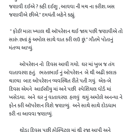
જણાવી દઈએ ? કહી દઈશુ , આવવા ની મચ ના કરીશ. બસ
જણાવીએ છીએ." દમયંતી બહેને કહ્યું.
" ફોઈ! મારા ખ્યાલ થી ઑપરેશન થઈ જાય પછી જણાવીએ તો
સારું. છતાં હું અમોલ સાથે વાત કરી લઉ છું." ગૌતમે પોતાનું
મંતવ્ય આપ્યું.
ઓપરેશન નો દિવસ આવી ગયો. ઘર માં ખુબ જ તંગ
વાતાવરણ હતું. ભરતભાઈ નું ઓપરેશન બે થી અઢી કલાક
ચાલ્યા બાદ ઓપરેશન વ્યવસ્થિત રીતે પતી ગયું. એક-બે
દિવસ એમને આઈસીયુ માં અને પછી સ્પેશિયલ વોર્ડ માં
ખસેડયા. અને ઘર નું વાતાવરણ હળવું થયું. અમોલે અનન્યા ને
ફોન કરી ઑપરેશન વિશે જણાવ્યું. અને સાથે સાથે દોડધામ
કરી ના આવવા જણાવ્યું.
થોડા દિવસ પછી હોસ્પિટલ માં થી રજા આપી અને