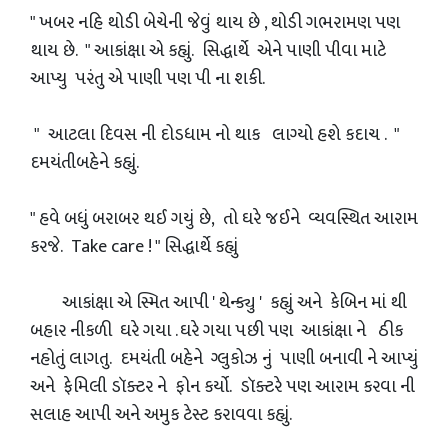
" ખબર નહિ થોડી બેચેની જેવું થાય છે , થોડી ગભરામણ પણ
થાય છે. " આકાંક્ષા એ કહ્યું. સિદ્ધાર્થે એને પાણી પીવા માટે
આપ્યુ પરંતુ એ પાણી પણ પી ના શકી.
" આટલા દિવસ ની દોડધામ નો થાક લાગ્યો હશે કદાચ . "
દમયંતીબહેને કહ્યું.
" હવે બધું બરાબર થઈ ગયું છે, તો ઘરે જઈને વ્યવસ્થિત આરામ
કરજે. Take care ! " સિદ્ધાર્થે કહ્યું
આકાંક્ષા એ સ્મિત આપી ' થેન્ક્યુ ' કહ્યું અને કેબિન માં થી
બહાર નીકળી ઘરે ગયા . ઘરે ગયા પછી પણ આકાંક્ષા ને ઠીક
નહોતું લાગતુ. દમયંતી બહેને ગ્લુકોઝ નું પાણી બનાવી ને આપ્યું
અને ફેમિલી ડૉક્ટર ને ફોન કર્યો. ડૉક્ટરે પણ આરામ કરવા ની
સલાહ આપી અને અમુક ટેસ્ટ કરાવવા કહ્યું.