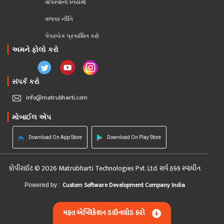
વાપરવાના નિયમો 
વળતર નીતિ
પેપરબેક પ્રકાશિત કરો
અમને ફોલો કરો
સંપર્ક કરો
info@matrubharti.com
મોબાઈલ એપ
Download On App Store
Download On Play Store
કોપીરાઈટ © 2026 Matrubharti Technologies Pvt. Ltd. સર્વ હક્ક સ્વાધીન
Custom Software Development Company India
Powered by :
મફત એપ્લિકેશન ડાઉનલોડ કરો