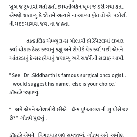
ખૂબ જ દુખાવો થતો હતો. દમયંતીબહેન ખૂબ‌ જ ડરી ગયા હતાં.
એમણે જણાવ્યું કે જો તમે અત્યારે ના આવ્યા હોત તો એ પડોશી
ની મદદ માગવા જવા ના જ હતા.
તાત્કાલિક એમ્બ્યુલન્સ બોલાવી હોસ્પિટલમાં દાખલ
કર્યા થોડાક ટેસ્ટ કરવાનું કહ્યું અને રીપોર્ટ ચેક કર્યા પછી એમને
આંતરડાનું કેન્સર હોવાનું જણાવ્યું અને સર્જરીની સલાહ આપી.
" See ! Dr . Siddharth is famous surgical oncologist .
I would suggest his name, else is your choice."
ડૉક્ટરે જણાવ્યું.
" અમે એમને ઓળખીયે છીએ. થૅન્ક યુ! આગળ ની શું પ્રોસેજર
છે? " ગૌતમે પૂછ્યું .
ડૉક્ટરે એમને વિગતવાર બધુ સમજાવ્યું. ગૌતમ અને અમોલ