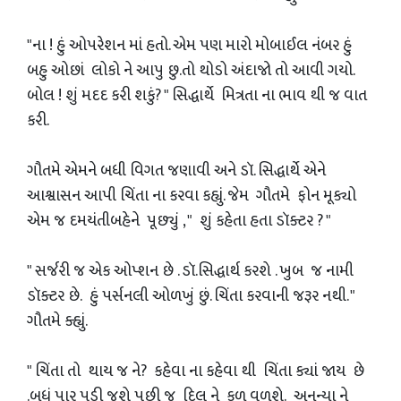
"ના ! હું ઓપરેશન માં હતો. એમ પણ મારો મોબાઈલ નંબર હું
બહુ ઓછાં લોકો ને આપુ છુ.તો થોડો અંદાજો તો આવી ગયો.
બોલ ! શું મદદ કરી શકું? " સિદ્ધાર્થે મિત્રતા ના ભાવ થી જ વાત
કરી.
ગૌતમે એમને બધી વિગત જણાવી અને ડૉ. સિદ્ધાર્થે એને
આશ્વાસન આપી ચિંતા ના કરવા કહ્યું. જેમ ગૌતમે ફોન મૂક્યો
એમ જ દમયંતીબહેને પૂછ્યું , " શું કહેતા હતા ડૉક્ટર ? "
" સર્જરી જ એક ઓપ્શન છે . ડૉ.સિદ્ધાર્થ કરશે . ખુબ જ નામી
ડૉક્ટર છે. હું પર્સનલી ઓળખું છું. ચિંતા કરવાની જરૂર નથી. "
ગૌતમે ક્હ્યું.
" ચિંતા તો થાય જ ને? કહેવા ના કહેવા થી ચિંતા ક્યાં જાય છે
.બધું પાર પડી જશે પછી જ દિલ ને કળ વળશે. અનન્યા ને