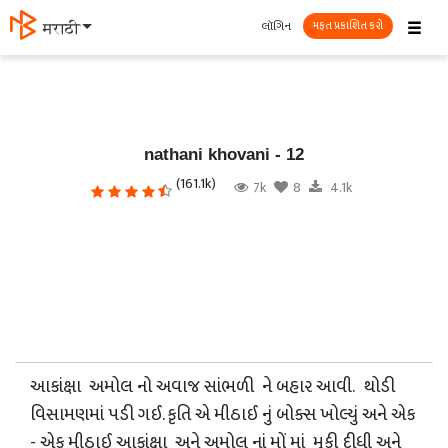
☰
લૉગિન
मराठी
મફત પ્રકાશિત કરો
nathani khovani - 12
(161.1k)
7k
8
4.1k
આકાંક્ષા અમોલ નો અવાજ સાંભળી ને બહાર આવી. થોડી
વિસામણમાં પડી ગઈ. કૃતિ એ મીઠાઈ નું બોક્સ ખોલ્યું અને એક
- એક મીઠાઈ આકાંક્ષા અને અમોલ નાં મોં માં મૂકી દીધી અને