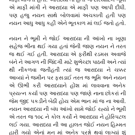
એ માફી માંગી ને આરાધ્યા એ માફી પણ આપી દીધી.
પણ હજુ નયન સાથે બોલવામાં અચકાતી હતી પણ
નયન આધુ આધુ કહી એને ભૂતકાળ માં લઈ જતો હતો.
નયન ને ભૂમી ને જોઈ આરાધ્યા ની આંખો ના ખૂણા
સહેજ ભીના થઈ ગયા હતાં જેની જાણ નયન ને તરત
જ થઈ ગઈ હતી. આરાધ્યા એ ફરીથી રડમસ અવાજે
બંને ને આગળ ની જિંદગી માટે શુભેચ્છા પાઠવી અને ત્યાં
થી નીકળવા જતીહતી ત્યાં જ આરાધ્યા ને ચક્કર
આવ્યાં ને જમીન પર ફસડાઈ તરત જ ભૂમિ અને નયન
એ ઊભી કરી આરાધ્યાને હોંશ માં લાવવાના અનેક
પ્રયત્ન કર્યા પણ આરાધ્યા પણ જાણે નાના છોકરાં ની
જેમ જીદ પકડીને બેઠી હોય એમ ભાન માં જ ના આવી.
નયન આરાધ્યા ની બંધ આંખો સામે જોઈ રહ્યો ને ભૂમી
એ તરત જ ૧૦૮ ને કોલ કર્યો ને આરાધ્યા ને હોસ્પિટલ
લઈ ગયા. આરાધ્યા ની આ હાલત જોઈ નયન હિમ્મત
હારી ગયો એનાં મન માં અનેક પ્રશ્નો થવાં લાગ્યાં શું