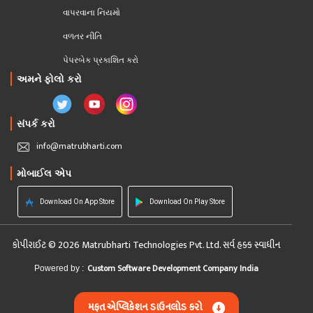
વાપરવાના નિયમો 
વળતર નીતિ
પેપરબેક પ્રકાશિત કરો
અમને ફોલો કરો
સંપર્ક કરો
info@matrubharti.com
મોબાઈલ એપ
Download On App Store
Download On Play Store
કોપીરાઈટ © 2026 Matrubharti Technologies Pvt. Ltd. સર્વ હક્ક સ્વાધીન
Custom Software Development Company India
Powered by :
મફત એપ્લિકેશન ડાઉનલોડ કરો