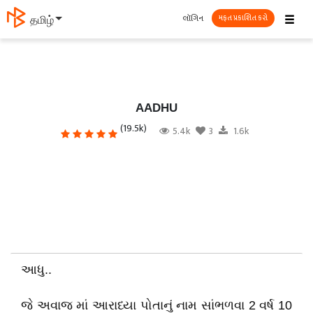
☰
લૉગિન
தமிழ்
મફત પ્રકાશિત કરો
AADHU
(19.5k)
5.4k
3
1.6k
આધુ..
જે અવાજ માં આરાધ્યા પોતાનું નામ સાંભળવા 2 વર્ષ 10