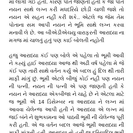
માં લાગી ગઈ હતી. કારણ પોતે જાણતી હતી કે જો પોતે
નયન સાથે લગ્ન કરી મધદરિયે છોડી ચાલી જશે તો
નયન એ સહન નહીં કરી શકે.. એટલે જ જેમ તેમ
પોતાના સમ આપી નયન ને ભૂમિ સાથે લગ્ન કરવા
મનાવી લે છે. આ બીએડીએચયુ વારાફરતી આરાધ્યા ના
મગજ માં ચાલતું હતું પણ કાઈ બોલતી નહોતી
હજુ આરાધ્યા કંઈ પણ બોલે એ પહેલા તો ભૂમી આવી
ને કહ્યું હાઈ આરાધ્યા આજ થી અઢી વર્ષ પહેલા મે જે
કંઈ પણ તારી સાથે વર્તન કર્યુ એ બદલ હું દિલ થી તારી
માફી માંગું છું. ભૂમી એટલે બીજું કોઈ નહી પણ નયન
ની પત્ની. નયન ની પત્ની એ પણ જાણતી હતી કે
નયન ને આરાધ્યા એકબીજા ને ચાહે છે ને એટલા માટે
જ ભૂમી એ 14 ડિસેમ્બર ના આરાધ્યા ને લગ્ન માં
આવવા ચેલેન્જ આપી હતી ને આરાધ્યા એ લગ્ન માં
જઈ બંને ને શુભકામના ઓ પાઠવી ભૂમી ની ચેલેન્જ પૂરી
કરી હતી. એ જ વર્તન બદલ આજે ભૂમી આરાધ્યા ની
માફી માંગતી હતી. આરાધ્યા તો હતી જ દરિયાદિલ ભૂમી