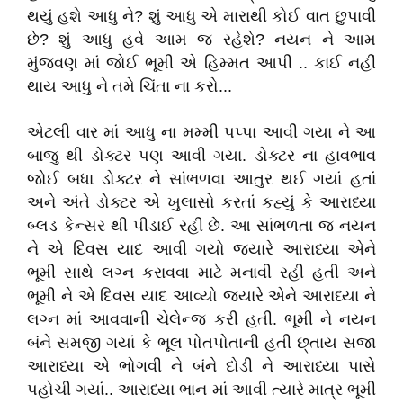
થયું હશે આધુ ને? શું આધુ એ મારાથી કોઈ વાત છુપાવી
છે? શું આધુ હવે આમ જ રહેશે? નયન ને આમ
મુંજવણ માં જોઈ ભૂમી એ હિમ્મત આપી .. કાઈ નહીં
થાય આધુ ને તમે ચિંતા ના કરો...
એટલી વાર માં આધુ ના મમ્મી પપ્પા આવી ગયા ને આ
બાજુ થી ડોક્ટર પણ આવી ગયા. ડોક્ટર ના હાવભાવ
જોઈ બધા ડોક્ટર ને સાંભળવા આતુર થઈ ગયાં હતાં
અને અંતે ડોક્ટર એ ખુલાસો કરતાં કહ્યું કે આરાધ્યા
બ્લડ કેન્સર થી પીડાઈ રહી છે. આ સાંભળતા જ નયન
ને એ દિવસ યાદ આવી ગયો જ્યારે આરાધ્યા એને
ભૂમી સાથે લગ્ન કરાવવા માટે મનાવી રહી હતી અને
ભૂમી ને એ દિવસ યાદ આવ્યો જ્યારે એને આરાધ્યા ને
લગ્ન માં આવવાની ચેલેન્જ કરી હતી. ભૂમી ને નયન
બંને સમજી ગયાં કે ભૂલ પોતપોતાની હતી છ્તાય સજા
આરાધ્યા એ ભોગવી ને બંને દોડી ને આરાધ્યા પાસે
પહોચી ગયાં.. આરાધ્યા ભાન માં આવી ત્યારે માત્ર ભૂમી