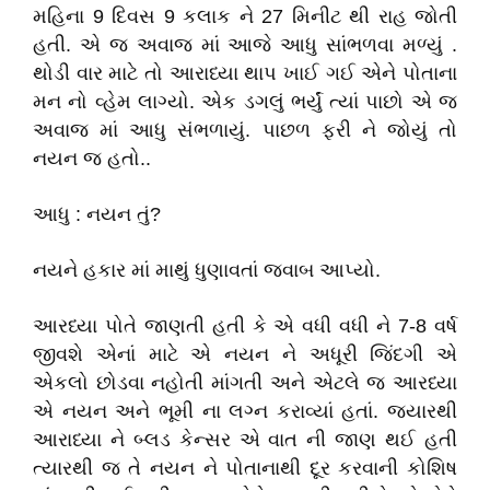
મહિના 9 દિવસ 9 કલાક ને 27 મિનીટ થી રાહ જોતી
હતી. એ જ અવાજ માં આજે આધુ સાંભળવા મળ્યું .
થોડી વાર માટે તો આરાધ્યા થાપ ખાઈ ગઈ એને પોતાના
મન નો વ્હેમ લાગ્યો. એક ડગલું ભર્યું ત્યાં પાછો એ જ
અવાજ માં આધુ સંભળાયું. પાછળ ફરી ને જોયું તો
નયન જ હતો..
આધુ : નયન તું?
નયને હકાર માં માથું ધુણાવતાં જવાબ આપ્યો.
આરધ્યા પોતે જાણતી હતી કે એ વધી વધી ને 7-8 વર્ષ
જીવશે એનાં માટે એ નયન ને અધૂરી જિંદગી એ
એકલો છોડવા નહોતી માંગતી અને એટલે જ આરધ્યા
એ નયન અને ભૂમી ના લગ્ન કરાવ્યાં હતાં. જ્યારથી
આરાધ્યા ને બ્લડ કેન્સર એ વાત ની જાણ થઈ હતી
ત્યારથી જ તે નયન ને પોતાનાથી દૂર કરવાની કોશિષ