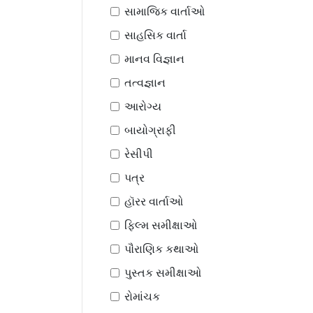
સામાજિક વાર્તાઓ
સાહસિક વાર્તા
માનવ વિજ્ઞાન
તત્વજ્ઞાન
આરોગ્ય
બાયોગ્રાફી
રેસીપી
પત્ર
હૉરર વાર્તાઓ
ફિલ્મ સમીક્ષાઓ
પૌરાણિક કથાઓ
પુસ્તક સમીક્ષાઓ
રોમાંચક