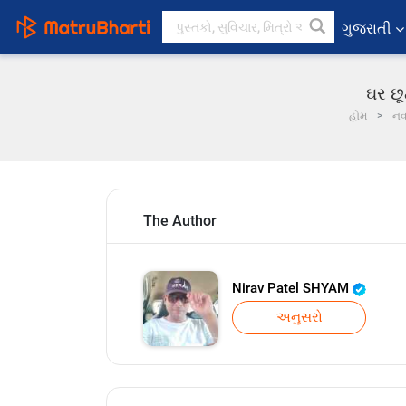
ગુજરાતી
ઘર છૂ
હોમ
ન
The Author
Nirav Patel SHYAM
અનુસરો