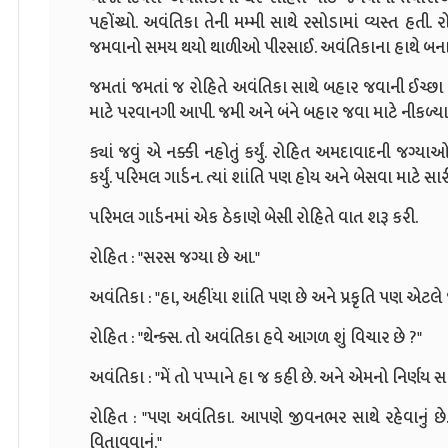
પહોંચ્યો. અવંતિકા તેની મમ્મી સાથે રસોડામાં વ્યસ્ત હતી. ર
જમવાનો સમય થયો થાળીઓ પીરસાઈ. અવંતિકાના હાથે બનાવે
જમતાં જમતાં જ રોહિતે અવંતિકા સાથે બહાર જવાની ઈચ્છા 
માટે પરવાનગી આપી. જમી અને બંને બહાર જવા માટે નીકળ્યા
ક્યાં જવું એ નક્કી નહોતું કર્યું. રોહિત અમદાવાદની જગ
કર્યું. પરિમલ ગાર્ડન. ત્યાં શાંતિ પણ હોય અને બેસવા માટે સા
પરિમલ ગાર્ડનમાં એક ઠેકાણે બેસી રોહિતે વાત શરૂ કરી.
રોહિત : "સરસ જગ્યા છે આ."
અવંતિકા : "હા, અહીંયા શાંતિ પણ છે અને પ્રકૃતિ પણ એટલે
રોહિત : "થેન્ક્સ. તો અવંતિકા હવે આગળ શું વિચાર છે ?"
અવંતિકા : "મેં તો પપ્પાને હા જ કહી છે. અને એમનો નિર્ણય સામ
રોહિત : "પણ અવંતિકા. આપણે જીવનભર સાથે રહેવાનું છ
વિતાવવાનું."