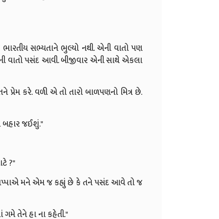
ુ ભારતીય સભ્યતાને ભુલ્યો નથી. એની વાતો પણ
ણ એની વાતો પસંદ આવી. બીજીવાર એની સાથે એકલા
 પ્રેમ કરે. વળી એ તો તારો બાળપણનો મિત્ર છે.
 બહાર જઈશું."
ાટે ?"
પપ્પાએ મને એમ જ કહ્યું છે કે તને પસંદ આવે તો જ
ગમે તેને હા ના કહેતી."