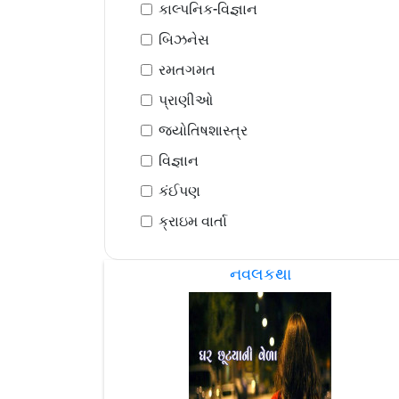
કાલ્પનિક-વિજ્ઞાન
બિઝનેસ
રમતગમત
પ્રાણીઓ
જ્યોતિષશાસ્ત્ર
વિજ્ઞાન
કંઈપણ
ક્રાઇમ વાર્તા
નવલકથા