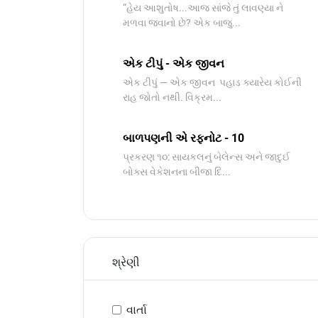
“હેય આશુતોષ...આજ સાંજે તું લાવણ્યા ને
મળવા જવાનો છે? એક બાજુ...
એક ટીપું - એક જીવન
એક ટીપું — એક જીવન પહાડ ક્યારેય કોઈની
રાહ જોતો નથી. વિક્રમ...
બાળપણની એ રફનોટ - 10
પ્રકરણ ૧૦: સાયકલનું બેલેન્સ અને જાદુઈ
બોક્સ વેકેશનના બીજા દિ...
શ્રેણી
વાર્તા