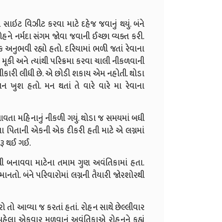
ાઇટ વિઝીટ કરવા માટે દહેજ જવાનું થયું. બંને
ને નર્મદા સંગમ જોવા જવાની ઈચ્છા વ્યક્ત કરી.
ક અનુભવી રહ્યો હતો. દરિયામાં ભળી જતાં રેવાના
મૂકી અને ત્યાંથી પરિક્રમા કરવા ચાલી નીકળવાની
વીકારી લીધી છે. એ છોડી શકાય એમ નહોતી. થોડા
 ખુશ હતો. મન થતાં તે વારે વારે મા રેવાના
 આવતા મહિનાનું નીકળી ગયું. થોડા જ સમયમાં બધી
ના પિતાની એકની એક દીકરી હતી માટે એ લગ્નમાં
રૂ થઈ ગઈ.
ી બનાવવા માટેના તમામ ગુણ અવંતિકામાં હતા.
નતો. બંને પરિવારોમાં લગ્નની તૈયારી જોરશોરથી
 તો આવ્યા જ કરતાં હતાં. રોહન સાથે છેલ્લીવાર
હેલા એકવાર મળવાનું અવંતિકાએ રોહનને કહ્યું