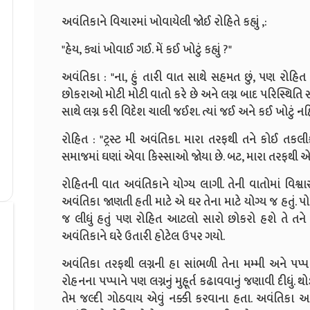
અવંતિકાને વિચારમાં ખોવાયેલી જોઈ રોહિતે કહ્યું ,:
"હેય, ક્યાં ખોવાઈ ગઈ. મેં કઈ ખોટું કહ્યું ?"
અવંતિકા : "ના, હું તારી વાત સાથે સહમત છું, પણ રોહિ
છોકરાઓ મોટી મોટી વાતો કરે છે અને લગ્ન બાદ પરિસ્થિતિ સાવ
સાથે લગ્ન કરી વિદેશ ચાલી જઈશ. ત્યાં જઈ અને કઈ ખોટું નહ
રોહિત : "ટ્રસ્ટ મી અવંતિકા. મારા તરફથી તને કોઈ તકલીફ
સમાજમાં ઘણાં એવા કિસ્સાઓ જોયા છે. બટ, મારા તરફથી એવું
રોહિતની વાત અવંતિકાને યોગ્ય લાગી. તેની વાતોમાં વિશ
અવંતિકા જાણતી હતી માટે એ ઘર તેના માટે યોગ્ય જ હતું. પોતે
જ લીધું હતું પણ રોહિત આટલો સારો છોકરો હશે તે તને વિચાર્
અવંતિકાને ઘરે ઉતારી હોટેલ ઉપર ગયો.
અવંતિકા તરફથી લગ્નની હા સાંભળી તેના મમ્મી અને પપ્
રોહનના પપ્પાને પણ લગ્નનું મુહૂર્ત કઢાવવાનું જણાવી દીધું
તેમ જલ્દી ગોઠવાય એવું નક્કી કરવાના હતા. અવંતિકા અ