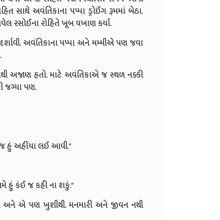
ોહિત સાથે અવંતિકાના પપ્પા ડ્રોઈંગ રૂમમાં બેઠા.
લ રસોઈના રોહિતે ખૂબ વખાણ કર્યા.
દર્શાવી. અવંતિકાના પપ્પા અને મમ્મીએ પણ જવા
.
્યાઓથી અજાણ હતો. માટે અવંતિકાએ જ સ્થળ નક્કી
રી જગ્યા પણ.
 જ હું અહીંયા લઈ આવી."
ે હું કંઈ જ કહી ના શકું."
ે. અને એ પણ ખુશીથી. મનમારી અને જીવન નથી