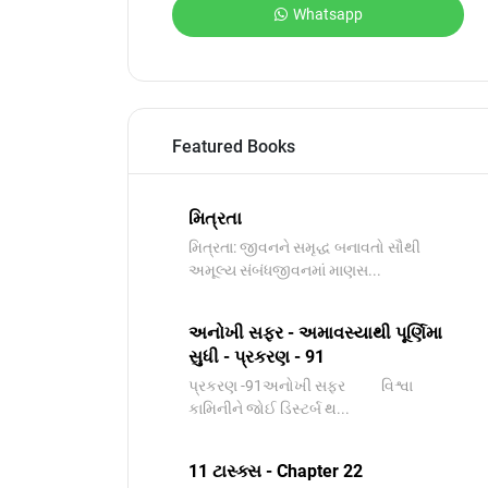
Whatsapp
Featured Books
મિત્રતા
મિત્રતા: જીવનને સમૃદ્ધ બનાવતો સૌથી
અમૂલ્ય સંબંધજીવનમાં માણસ...
અનોખી સફર - અમાવસ્યાથી પૂર્ણિમા
સુધી - પ્રકરણ - 91
પ્રકરણ -91અનોખી સફર વિશ્વા
કામિનીને જોઈ ડિસ્ટર્બ થ...
11 ટાસ્ક્સ - Chapter 22