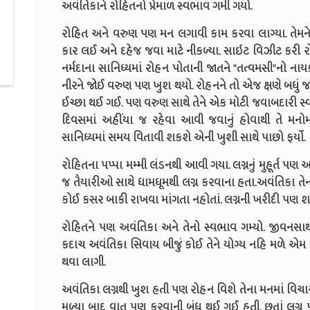
અવંતિકાને રોહિતનો પ્રેમાળ સ્વભાવ ગમી ગયો.
રોહિત અને વરુણ પણ મન લગાવી કામ કરવા લાગ્યા. તેમને સ
કાર લઈ અને દહેજ જવા માટે નીકળ્યા. સાઇટ વિઝીટ કરી રોહ
નર્મદાના સાનિધ્યમાં રોહન પોતાની જાતને "તત્વમસી"નો નાય
નીરને જોઈ વરુણ પણ ખુશ થયો. રોહનને તો એજ ક્ષણે બધું જ 
ઈચ્છા થઈ ગઈ. પણ વરુણ સાથે તેને એક મોટી જવાબદારી સ્
દિવસમાં અહીંયા જ રહેવા આવી જવાનું હોવાથી તે મનોમન
સાનિધ્યમાં સમય વિતાવી શકશે એની ખુશી સાથે પાછો ફર્યો.
રોહિતના પપ્પા મમ્મી લંડનથી આવી ગયા. લગ્નનું મુહૂર્ત પણ
જ તૈયારીઓ સાથે ધામધૂમથી લગ્ન કરવાના હતા.અવંતિકા તે
કોઈ કસર બાકી રાખવા માંગતા નહોતાં. લગ્નની ખરીદી પણ શ
રોહિતને પણ અવંતિકા અને તેનો સ્વભાવ ગમ્યો. જીવનસાથ
કદાચ અવંતિકા સિવાય બીજું કોઈ તેને યોગ્ય નહિ મળે એમ મા
થવા લાગી.
અવંતિકા લગ્નથી ખુશ હતી પણ રોહન વિશે તેના મનમાં વિચારો
મળ્યા બાદ વાત પણ કરવાની બંધ થઈ ગઈ હતી. છતાં લગ્ન પ