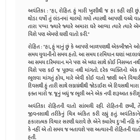
અવંતિકા : "હા, રોહિત. હું મારી ખુશીથી જ હા કહી ર
થોડા વર્ષો તું લંડનમાં ચાલ્યો ગયો ત્યારથી આપણી વચ્ચે
તારા પપ્પા જ્યારે જ્યારે અમારા ઘરે આવ્યા ત્યારે ત્યારે એ
વિશે પણ એમણે ઘણી વાતો કરી."
રોહિત : "હા, હું માનું છું કે આપણે બાળપણથી એકબીજા
સમય યુવાનીનો સમય હતો. આ સમય દરમિયાન ઘણાં બદલાવો આ
આ સમય દરિમયાન. મને પણ એ બધા સાથે કોઈ નિસબત નથી. 
વિશે પણ કઈ જ પૂછવા નથી માંગતો. દરેક વ્યક્તિનો એક
ભૂલવા માંગતું હોય, મારે એવી કોઈ વાતો જાણી અને વિચારી, ન
દિવસથી હું તારી સાથે લગ્નગ્રંથીથી જોડાઈશ એ દિવસથી મા
ફક્ત મારો જ. જૂનું બધું જ ભૂલી અને એક નવી શરૂઆત કરીશું
અવંતિકા રોહિતની વાતો સાંભળી રહી. રોહિતની છબી, તે
જીવનસાથી તરીકેનું ચિત્ર અંકિત કરી રહ્યું હતું. અવંતિકા
હકારાત્મક વિચાર સરણી ધરાવે છે. એને ક્યારેય દુઃખી નહિ કર
કે નહીં એ તો સમય જ બતાવશે પણ અત્યારની રોહિતની વાતો
હતી.