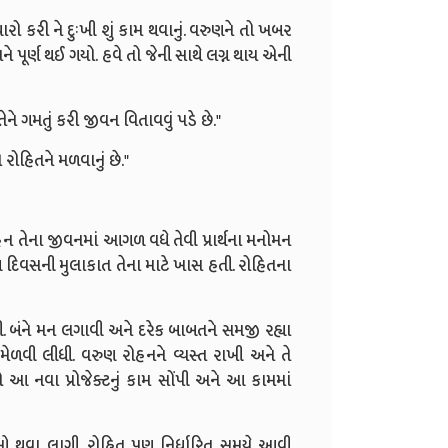
ારો કરી ને દુઃખી શું કામ થવાનું. વરુણને તો ખબર
 અને પૂર્ણ થઈ ગયો. હવે તો જેની સાથે લગ્ન થાય એની
ેને ગમતું કરી જીવન વિતાવવું પડે છે."
 રોહિતને મળવાનું છે."
રોહન તેના જીવનમાં આગળ વધે તેવી પ્રાર્થના મનોમન
ા દિવસની મુલાકાત તેના માટે ખાસ હતી. રોહિતના
. બંને મન લગાવી અને દરેક બાબતને સમજી રહ્યા
મેળવી લીધી. વરુણ રોહનને વ્યસ્ત રાખી અને તે
 આ નવા પ્રોજેક્ટનું કામ સોંપી અને આ કામમાં
ીઓ થવા લાગી. રોહિત પણ નિર્ધારિત સમયે આવી