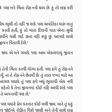
પણ મને ચિંતા રોહનની થાય છે. હું તો લગ્ન કરી
ારેય ભૂલી તો નહીં જ શકે. પણ અવંતિકા મારું માનું
મ કરતી હતી, હું તો મારા દિલની વાત એના સુધી
ને વસી ગઈ. છતાં રહી શકું છું. આપણે સાથે
ીવન વિતાવી દેશે."
આવી જાય એ મને ગમશે. પણ આમ એકલવાયું જીવન
તેની ચિંતા કરવી યોગ્ય હતી. પણ હવે તું રોહનને
, ના તે રોહનને છેતર્યો છે. તું તારા પપ્પા માટે આ
ં આગળ વધશે. તું પણ હવે બધું ભુલાવી એક નવી
 કહેતો કે તેના જીવનમાં કોઈ નહિ આવી શકે. પણ
 તે અપનાવી પણ લે."
ં પણ વધારે પ્રેમ કરનાર કોઈ મળી જાય. અને તું કહું
વું જોઈએ. રોહિત વિશે જાણી અને તેની સાથે લગ્ન