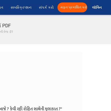
ાત
સબસ્ક્રિપ્શન
સંપર્ક કરો
મફત પ્રકાશિત કરો
લૉગિન 
તા PDF
ની વેળા -31
 આજે ? કેવી રહી રોહિત સાથેની મુલાકાત ?"