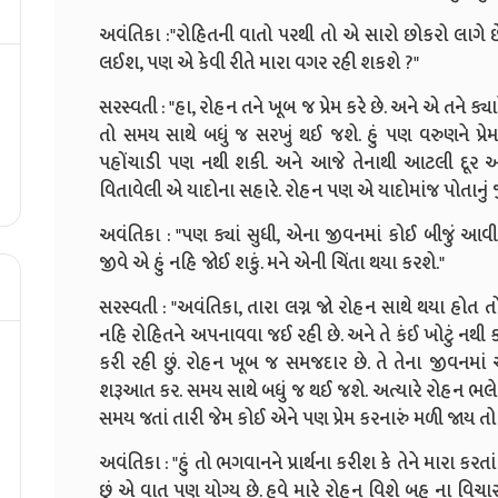
અવંતિકા :"રોહિતની વાતો પરથી તો એ સારો છોકરો લાગે છે. 
લઈશ, પણ એ કેવી રીતે મારા વગર રહી શકશે ?"
સરસ્વતી : "હા, રોહન તને ખૂબ જ પ્રેમ કરે છે. અને એ તને ક્ય
તો સમય સાથે બધું જ સરખું થઈ જશે. હું પણ વરુણને પ્રે
પહોંચાડી પણ નથી શકી. અને આજે તેનાથી આટલી દૂર આવી
વિતાવેલી એ યાદોના સહારે. રોહન પણ એ યાદોમાંજ પોતાનું જ
અવંતિકા : "પણ ક્યાં સુધી, એના જીવનમાં કોઈ બીજું 
જીવે એ હું નહિ જોઈ શકું. મને એની ચિંતા થયા કરશે."
સરસ્વતી : "અવંતિકા, તારા લગ્ન જો રોહન સાથે થયા હોત તો 
નહિ રોહિતને અપનાવવા જઈ રહી છે. અને તે કંઈ ખોટું નથી કર્યું
કરી રહી છું. રોહન ખૂબ જ સમજદાર છે. તે તેના જીવનમા
શરૂઆત કર. સમય સાથે બધું જ થઈ જશે. અત્યારે રોહન ભલે
સમય જતાં તારી જેમ કોઈ એને પણ પ્રેમ કરનારું મળી જાય તો
અવંતિકા : "હું તો ભગવાનને પ્રાર્થના કરીશ કે તેને મારા કરતા
છું એ વાત પણ યોગ્ય છે. હવે મારે રોહન વિશે બહુ ના વિચાર