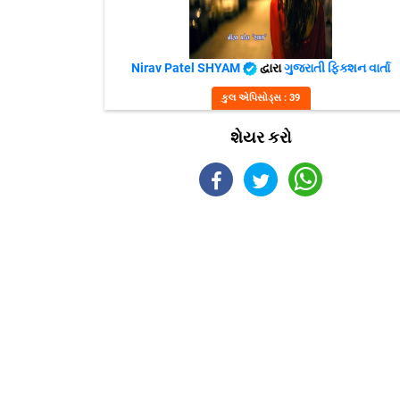
Nirav Patel SHYAM
દ્વારા
ગુજરાતી ફિક્શન વાર્તા
કુલ એપિસોડ્સ : 39
શેયર કરો