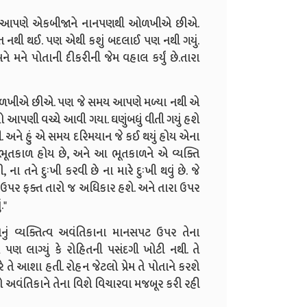
હી છું.આપણે એકબીજાને નાનપણથી ઓળખીએ છીએ.
 વાત નથી થઈ. પણ એથી કશું બદલાઈ પણ નથી ગયું.
મને મને પોતાની દીકરીની જેમ વહાલ કર્યું છે.તારા
ને ઓળખીએ છીએ. પણ જે સમય આપણે મળ્યા નથી એ
પણી વચ્ચે આવી ગયા. ઘણુંબધું વીતી ગયું હશે
અને હું એ સમય દરિમયાન જે કઈ થયું હોય એના
 ભૂતકાળ હોય છે, અને આ ભૂતકાળને એ વ્યક્તિ
ા તને દુઃખી કરવી છે ના મારે દુઃખી થવું છે. જે
રા ઉપર ફક્ત તારો જ અધિકાર હશે. અને તારા ઉપર
."
નું વ્યક્તિત્વ અવંતિકાના માનસપટ ઉપર તેના
ને પણ લાગ્યું કે રોહિતની પસંદગી ખોટી નથી. તે
ે તે આશા હતી. રોહન જેટલો પ્રેમ તે પોતાને કરશે
 અવંતિકાને તેના વિશે વિચારવા મજબૂર કરી રહી