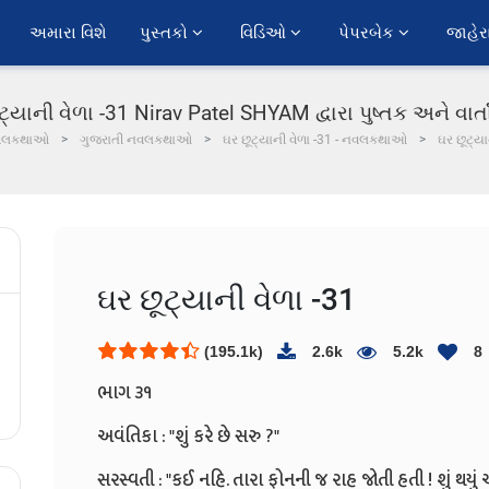
અમારા વિશે
પુસ્તકો 
વિડિઓ 
પેપરબેક 
જાહેર
ટ્યાની વેળા -31 Nirav Patel SHYAM દ્વારા પુષ્તક અને વાર્
વલકથાઓ
ગુજરાતી નવલકથાઓ
ઘર છૂટ્યાની વેળા -31 - નવલકથાઓ
ઘર છૂટ્યા
ઘર છૂટ્યાની વેળા -31
(195.1k)
2.6k
5.2k
8
ભાગ ૩૧
અવંતિકા : "શું કરે છે સરુ ?"
સરસ્વતી : "કઈ નહિ. તારા ફોનની જ રાહ જોતી હતી ! શું થયું