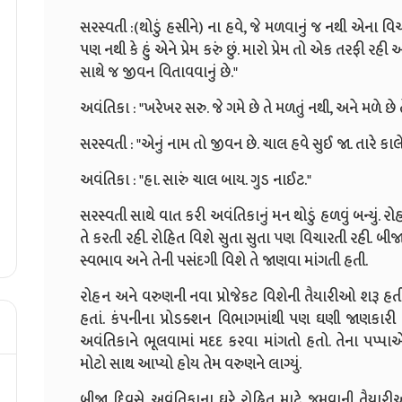
સરસ્વતી :(થોડું હસીને) ના હવે, જે મળવાનું જ નથી એના વિચ
પણ નથી કે હું એને પ્રેમ કરું છું. મારો પ્રેમ તો એક તરફી રહી
સાથે જ જીવન વિતાવવાનું છે."
અવંતિકા : "ખરેખર સરુ. જે ગમે છે તે મળતું નથી, અને મળે છે ત
સરસ્વતી : "એનું નામ તો જીવન છે. ચાલ હવે સુઈ જા. તારે કાલે
અવંતિકા : "હા. સારું ચાલ બાય. ગુડ નાઈટ."
સરસ્વતી સાથે વાત કરી અવંતિકાનું મન થોડું હળવું બન્યું. 
તે કરતી રહી. રોહિત વિશે સુતા સુતા પણ વિચારતી રહી. બીજ
સ્વભાવ અને તેની પસંદગી વિશે તે જાણવા માંગતી હતી.
રોહન અને વરુણની નવા પ્રોજેકટ વિશેની તૈયારીઓ શરૂ હતી
હતાં. કંપનીના પ્રોડક્શન વિભાગમાંથી પણ ઘણી જાણકારી 
અવંતિકાને ભૂલવામાં મદદ કરવા માંગતો હતો. તેના પપ્પાએ
મોટો સાથ આપ્યો હોય તેમ વરુણને લાગ્યું.
બીજા દિવસે અવંતિકાના ઘરે રોહિત માટે જમવાની તૈયાર