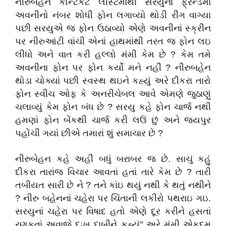
નીરુબહેને કોન્ટેકટ લીસ્ટમાંથી સરયુનાં ફ્રેન્ડમાં
અવનીનો નંબર શોધી ફોન લગાવ્યો થોડી રીંગ વાગ્યા
પછી સરયુએ જ ફોન ઉઠાવ્યો એણે અવનીનાં સ્ક્રીન
પર નીરુઆંટી વાંચી એનાં હાથમાંથી તરત જ ફોન લઇ
લીધો અને વાત કરી હલ્લો મંમી કેમ છે ? કેમ તમે
અવનીના ફોન પર ફોન કર્યો મને નહીં ? નીરુબહેન
થોડા ચોક્યાં પછી સ્વસ્થ થઇને કહ્યું અરે દીકરા તારો
ફોન સ્વીચ ઓફ કે અનરીચેબલ આવે એમણે જુઠાણું
ચલાવ્યું કેમ ફોન બંધ છે ? સરયુ કહે ફોન ચાર્જ નથી
હમણાં ફોન બેંકથી ચાર્જ કરી લઉં છું અને જયપુર
પહોંચી ગયાં છીએ તમારાં શું સમાચાર છે ?
નીરુબેહન કહે અહીં બધું બરાબર જ છે. સાચું કહું
દીકરા તારાંજ વિચાર આવતાં હતાં તારે કેમ છે ? તારી
તબીયત સારી છે ને ? તને કાંઇ થયું નથી કે થતું નથીને
? નીરુ બહેનનાં ચહેરા પર ચિંતાની લકીરો પથરાઇ ગઇ.
સરયુનાં ચહેરા પર વિષાદ હતો એણે દૂર કરીને હસતાં
રણકતાં અવાજે દુઃખ દાબીને કહ્યું" અરે મંમી એકદમ