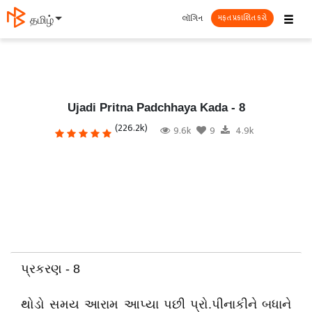
☰
લૉગિન
தமிழ்
મફત પ્રકાશિત કરો
Ujadi Pritna Padchhaya Kada - 8
(226.2k)
9.6k
9
4.9k
પ્રકરણ - 8
થોડો સમય આરામ આપ્યા પછી પ્રો.પીનાકીને બધાને