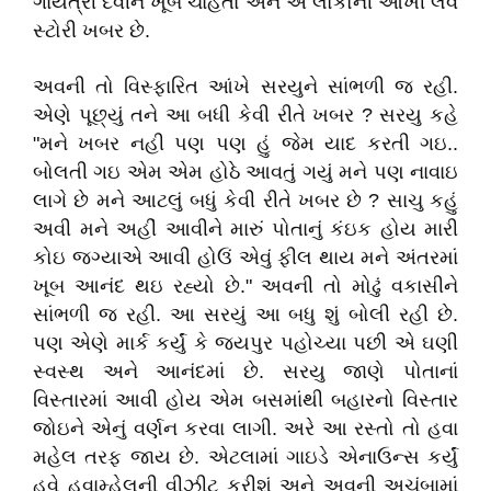
ગાયત્રી દેવીને ખૂબ ચાહતાં અને એ લોકોની આખી લવ
સ્ટોરી ખબર છે.
અવની તો વિસ્ફારિત આંખે સરયુને સાંભળી જ રહી.
એણે પૂછ્યું તને આ બધી કેવી રીતે ખબર ? સરયુ કહે
"મને ખબર નહી પણ પણ હું જેમ યાદ કરતી ગઇ..
બોલતી ગઇ એમ એમ હોઠે આવતું ગયું મને પણ નાવાઇ
લાગે છે મને આટલું બધું કેવી રીતે ખબર છે ? સાચુ કહું
અવી મને અહીં આવીને મારું પોતાનું કંઇક હોય મારી
કોઇ જગ્યાએ આવી હોઉં એવું ફીલ થાય મને અંતરમાં
ખૂબ આનંદ થઇ રહ્યો છે." અવની તો મોઢું વકાસીને
સાંભળી જ રહી. આ સરયું આ બધુ શું બોલી રહી છે.
પણ એણે માર્ક કર્યું કે જયપુર પહોચ્યા પછી એ ઘણી
સ્વસ્થ અને આનંદમાં છે. સરયુ જાણે પોતાનાં
વિસ્તારમાં આવી હોય એમ બસમાંથી બહારનો વિસ્તાર
જોઇને એનું વર્ણન કરવા લાગી. અરે આ રસ્તો તો હવા
મહેલ તરફ જાય છે. એટલામાં ગાઇડે એનાઉન્સ કર્યું
હવે હવામ્હેલની વીઝીટ કરીશું અને અવની અચંબામાં