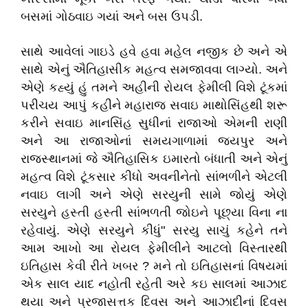
બસમાં ગોઠવાઇ ગયાં અને બસ ઉપડી.
સાથે આવેલાં ગાઇડે હવે હવા મહેલ નજીક છે અને એ
સાથે એનું ઐતિહાસીક મહત્વ સમજાવવા લાગ્યો. અને
એણે કહ્યું હું તમને અહીની રોયલ ફેમીલી વિશે ટૂંકમાં
પરીચય આપું કહીને મહારાજ સવાઇ માથોસિંહથી શરૂ
કરીને સવાઇ માનસિંહ સુધીનાં રાજાઓ એમની રાણી
અને આ રાજાઓનાં સમયગાળામાં જયપુર અને
રાજસ્થાનમાં જે ઐતિહાસિક ઇમારતો બંધાતી અને એનું
મહત્વ વિશે ટૂંકસાર કીધો અવનીનેતો સાંભળીને એટલી
નવાઇ લાગી અને એણે સરયુની સામે જોયું એણે
સરયુને હસ્તી હસ્તી સાંભળતી જોઇને પૂછ્યા વિના ના
રહેવાયું. એણે સરયુને કીધું" સરયુ સાચું કહેને તને
આમ આખો આ રોયલ ફેમીલીને આટલો વિસ્તારથી
ઇતિહાસ કેવી રીતે ખબર ? મને તો ઇતિહાસનાં વિષયમાં
એક સાલ યાદ નહોતી રહેતી અરે કઇ સાલમાં આઝાદ
થયા અને પ્રજાસત્તક દિવસ અને આઝાદીનાં દિવસ