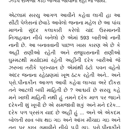
ઝડપ રાખજો કોઇ જગ્યા જોવાની રહી ના જાય.
એટલામં સરયુ આગળ આવીને કહેવા લાગી હા આ
સીટી પેલેસનાં છેવાડે આવેલો જનાના મહેલ છે આ પાંચ
માળનો સુંદર કલાકારી કરેલો ચાંદ ઉસ્માનની
નિગાહવાન નીચે બનેલો છે એમાં 593 બારીઓ નાની
નાની છે. આ બનાવવાની પાછળ ખાસ કારણ એ છે કે
અહીં રાણીઓ રહેતી અને રાજુઘરાનાની રાણીઓ
ઘુમ્મટથી મર્યાદામાં રહેતી અહીંની દરેક બારીઓ જે
ઝરુખા તરીકે પ્રખ્યાત છે એમાંથી ઠંટો પવન વહેતો
અંદર જનાના રહેઠાણમાં ખૂભ ઠંટક રહેતી અને.. અને
પ્રો.પીનાકીન આગળ આવી કહેવા લાગ્યા અરે દીકરા
તને આટલી બધી માહિતી છે ? આશ્ચર્ય છે સરયુ કહે
મને ખાલી માહિતી નથી હું તમને દરેક માળ પર જઇને
દરેકની શું ખૂબી છે એ સમજાવી શકું અને મને દરેક...
દરેક પળ પ્રસંગ યાદ છે અહીં હું ... અને એ એકદમ
બોલતી સાવ બંધ થઇ ગઇ અને આંખ મીંચાઇ ગઇ અને
તન પર કાબૂ ગૂમાવીને નીચે પડી ગઇ. પ્રો.પીનાકીને