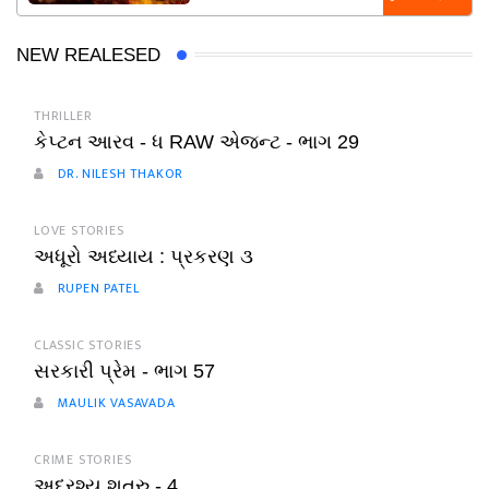
NEW REALESED
THRILLER
કેપ્ટન આરવ - ધ RAW એજન્ટ - ભાગ 29
DR. NILESH THAKOR
LOVE STORIES
અધૂરો અધ્યાય : પ્રકરણ ૩
RUPEN PATEL
CLASSIC STORIES
સરકારી પ્રેમ - ભાગ 57
MAULIK VASAVADA
CRIME STORIES
અદ્રશ્ય શત્રુ - 4