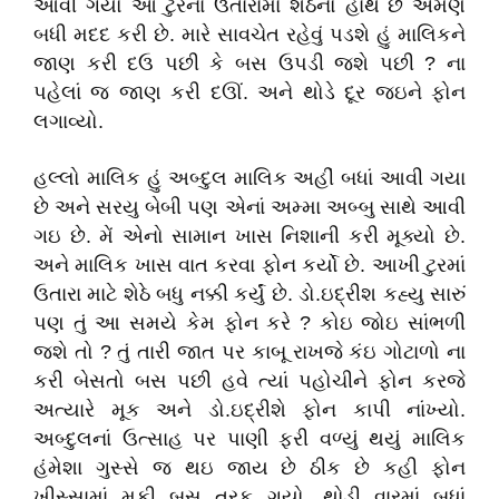
આવી ગયો આ ટુરનાં ઉતારામાં શેઠનો હાથ છે એમણે
બધી મદદ કરી છે. મારે સાવચેત રહેવું પડશે હું માલિકને
જાણ કરી દઉ પછી કે બસ ઉપડી જશે પછી ? ના
પહેલાં જ જાણ કરી દઊં. અને થોડે દૂર જઇને ફોન
લગાવ્યો.
હલ્લો માલિક હું અબ્દુલ માલિક અહીં બધાં આવી ગયા
છે અને સરયુ બેબી પણ એનાં અમ્મા અબ્બુ સાથે આવી
ગઇ છે. મેં એનો સામાન ખાસ નિશાની કરી મૂક્યો છે.
અને માલિક ખાસ વાત કરવા ફોન કર્યો છે. આખી ટુરમાં
ઉતારા માટે શેઠે બધુ નક્કી કર્યું છે. ડો.ઇદ્રીશ કહ્યુ સારું
પણ તું આ સમયે કેમ ફોન કરે ? કોઇ જોઇ સાંભળી
જશે તો ? તું તારી જાત પર કાબૂ રાખજે કંઇ ગોટાળો ના
કરી બેસતો બસ પછી હવે ત્યાં પહોચીને ફોન કરજે
અત્યારે મૂક અને ડો.ઇદ્રીશે ફોન કાપી નાંખ્યો.
અબ્દુલનાં ઉત્સાહ પર પાણી ફરી વળ્યું થયું માલિક
હંમેશા ગુસ્સે જ થઇ જાય છે ઠીક છે કહી ફોન
ખીસ્સામાં મૂકી બસ તરફ ગયો. થોડી વારમાં બધાં