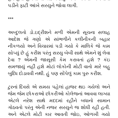
પડીને ફાટી આંખે સરયુને જોવા લાગી.
***
અબ્દુલતો ડો.ઇદ્રીશને મળી એમની સૂચના સલાહ
આદેશ જે ગણો એ સાંભળીને કલીનીકની બહાર
નીકળયો અને વિચારમાં પડી ગયો કે માલિકે જે કામ
સોપ્યું છે હું કરીશ પરંતુ સરયુ બેબી સાથે એમને શું લેવા
દેવા ? એમની જાસૂસી કેમ કરાવતાં હશે ? કંઇ
સમજાયું નહીં હશે મોટાં લોકોની મોટી વાતો મારે બહુ
બુધ્ધિ દોડાવવી નથી. હું પણ સોંપેલું કામ પુરુ કરીશ.
ટુરનાં દિવસે એ સમય પહેલાં હાજર થઇ ગયેલો અને
જેમ જેમ છોકરાઓ છોકરીઓ કોલેજનાં આવવા લાગ્યા
એટલે નરેશ સાથે મદદમાં રહીને બધાનો સામાન
ગોઠવતો પરંતુ એની નજર સરયુને જ શોધી રહી હતી.
અને એટલે મોટી કાર આવતી જોઇ, ઓળખી ગયો