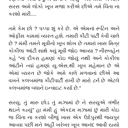
સરસ અમે લોકો ખૂબ મજા કરીએ છીએ તમે ચિંતા ના
કરશો મારી....
તમે કેમ છો ? પપ્પા શું કરે છે. એ એમનાં રૂટિન અને
ઓફીસ કામમાં વ્યસ્ત હશે. તમારી કીટી પાર્ટી કેવી ચાલે
છે ? મંમી તમને મૂવીનો ખૂબ શોખ છે તમારાં ખાસ મિત્ર
કોકીલા આંટી સાથે ક્યું મૂવી જોઇ આવ્યા ? નીરુબહેન
કહે "ના દીકરા હમણાં કોઇ જોયું નથી અને કોકીલા
આંટીને ત્યાં હમણાં યુ.એસ.થી ખૂબ મહેમાન છે એ
એમાં વ્યસ્ત છે જોકે અમે કાલે મળવાનાં છીએ આ
વખતે કલબમાંજ કીટીપાર્ટી રાખી છે મારો ટર્ન છે એટલે
કલબમાંજ બધાને ઇન્વાઇટ કર્યા છે."
સરયુ, તું મારુ છોડ તું મઝામાં છે ને સરયુએ ગંભીર
થઇને કહ્યું" હા મંમી હું એકદમ મઝામાં છું મારી કોઇ
જ ચિંતા ના કરશો બીજું ખાસ એક ઉદેપુરથી જયપુર
આવ્યા પછી મને અહીં ખરેખર ખૂબ આનંદ આવી રહ્યો