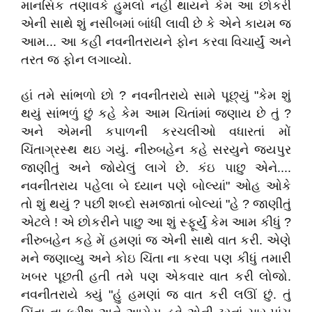
માનસિક તણાવકે હુમલો નહી થાયને કેમ આ છોકરી
એની સાથે શું નસીબમાં બાંધી લાવી છે કે એને કાયમ જ
આમ... આ કહી નવનીતરાયને ફોન કરવા વિચાર્યું અને
તરત જ ફોન લગાવ્યો.
હાં તમે સાંભળો છો ? નવનીતરાયે સામે પૂછ્યું "કેમ શું
થયું સાંભળું છું કહે કેમ આમ ચિતાંમાં જણાય છે તું ?
અને એમની કપાળની કરચલીઓ વધારતાં મોં
ચિંતાગ્રસ્થ થઇ ગયું. નીરુબહેન કહે સરયુને જયપુર
જાણીતું અને જોયેલું લાગે છે. કંઇ પાછુ એને....
નવનીતરાય પહેલા બે ધ્યાન પણે બોલ્યાં" ઓહ ઓકે
તો શું થયું ? પછી શબ્દો સમજાતાં બોલ્યાં "હે ? જાણીતું
એટલે ! એ છોકરીને પાછુ આ શું સ્ફૂર્યું કેમ આમ કીધું ?
નીરુબહેન કહે મેં હમણાં જ એની સાથે વાત કરી. એણે
મને જણાવ્યુ અને કોઇ ચિંતા ના કરવા પણ કીધું તમારી
ખબર પૂછતી હતી તમે પણ એકવાર વાત કરી લોજો.
નવનીતરાયે ક્યું "હું હમણાં જ વાત કરી લઊં છું. તું