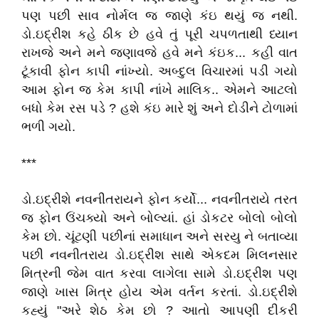
પણ પછી સાવ નોર્મલ જ જાણે કંઇ થયું જ નથી.
ડો.ઇદ્રીશ કહે ઠીક છે હવે તું પૂરી ચપળતાથી ધ્યાન
રાખજે અને મને જણાવજે હવે મને કંઇક... કહી વાત
ટૂંકાવી ફોન કાપી નાંખ્યો. અબ્દુલ વિચારમાં પડી ગયો
આમ ફોન જ કેમ કાપી નાંખે માલિક.. એમને આટલો
બધો કેમ રસ પડે ? હશે કંઇ મારે શું અને દોડીને ટોળામાં
ભળી ગયો.
***
ડો.ઇદ્રીશે નવનીતરાયને ફોન કર્યો... નવનીતરાયે તરત
જ ફોન ઉંચક્યો અને બોલ્યાં. હાં ડોકટર બોલો બોલો
કેમ છો. ચૂંટણી પછીનાં સમાધાન અને સરયુ ને બતાવ્યા
પછી નવનીતરાય ડો.ઇદ્રીશ સાથે એકદમ મિલનસાર
મિત્રની જેમ વાત કરવા લાગેલા સામે ડો.ઇદ્રીશ પણ
જાણે ખાસ મિત્ર હોય એમ વર્તન કરતાં. ડો.ઇદ્રીશે
કહ્યું "અરે શેઠ કેમ છો ? આતો આપણી દીકરી