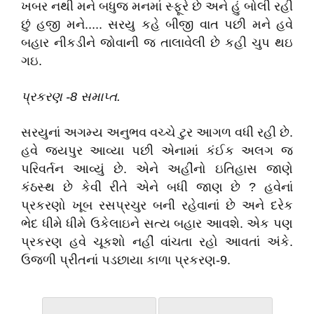
ખબર નથી મને બધુજ મનમાં સ્ફૂરે છે અને હું બોલી રહી
છું હજી મને..... સરયુ કહે બીજી વાત પછી મને હવે
બહાર નીકડીને જોવાની જ તાલાવેલી છે કહી ચુપ થઇ
ગઇ.
પ્રકરણ -8 સમાપ્ત.
સરયુનાં અગમ્ય અનુભવ વચ્ચે ટુર આગળ વધી રહી છે.
હવે જયપુર આવ્યા પછી એનામાં કંઈક અલગ જ
પરિવર્તન આવ્યું છે. એને અહીંનો ઇતિહાસ જાણે
કંઠસ્થ છે કેવી રીતે એને બધી જાણ છે ? હવેનાં
પ્રકરણો ખૂબ રસપ્રચુર બની રહેવાનાં છે અને દરેક
ભેદ ધીમે ધીમે ઉકેલાઇને સત્ય બહાર આવશે. એક પણ
પ્રકરણ હવે ચૂકશો નહીં વાંચતા રહો આવતાં અંકે.
ઉજળી પ્રીતનાં પડછાયા કાળા પ્રકરણ-9.