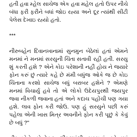
હતી હવા મ્હેલ સાચેજ એક હવા મહેલ હતો ઉપર નીચે
બંધા ફરી ફરીને બધાં જોઇ રહ્યા અને દૂર ત્યાંથી સીટી
પેલેસ દેખાઇ રહ્યો હતો.
***
નીરુબહેન દિવાનખાનામાં સુનમુન બેઠેલાં હતાં એમને
મનમાં ને મનમાં સરયુની ચિંતા સતાવી રહી હતી. સરયુ
શું કરતી હશે ? એને કોઇ પરેશાની નહીં હોય ને જ્યારે
ફોન કરું છું ત્યારે કહે છે મંમી બધુંજ ઓકે જ છે કોઇ
ચિંતાના કરશો સાચેજ બધું બરાબર હશેને ? એમણે
મનમાં વિચાર્યુ હવે તો એ લોકો ઉદેયપુરથી જયપુર
જવા નીકળી જવાના હતાં અને કદાચ પહોંચી પણ ગયા
હશે. લાવ ફોન કરી જોઉ. પણ હું સરયુને પછી કરું
પહેલા એની ખાસ મિત્ર અવનીને ફોન કરી પૂછું કે કેવું
છે બધું ?"