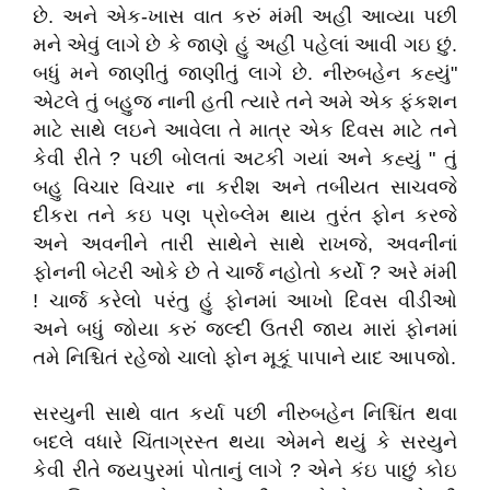
છે. અને એક-ખાસ વાત કરું મંમી અહીં આવ્યા પછી
મને એવું લાગે છે કે જાણે હું અહીં પહેલાં આવી ગઇ છું.
બધું મને જાણીતું જાણીતું લાગે છે. નીરુબહેન કહ્યું"
એટલે તું બહુજ નાની હતી ત્યારે તને અમે એક ફંકશન
માટે સાથે લઇને આવેલા તે માત્ર એક દિવસ માટે તને
કેવી રીતે ? પછી બોલતાં અટકી ગયાં અને કહ્યું " તું
બહુ વિચાર વિચાર ના કરીશ અને તબીયત સાચવજે
દીકરા તને કઇ પણ પ્રોબ્લેમ થાય તુરંત ફોન કરજે
અને અવનીને તારી સાથેને સાથે રાખજે, અવનીનાં
ફોનની બેટરી ઓકે છે તે ચાર્જ નહોતો કર્યો ? અરે મંમી
! ચાર્જ કરેલો પરંતુ હું ફોનમાં આખો દિવસ વીડીઓ
અને બધું જોયા કરું જલ્દી ઉતરી જાય મારાં ફોનમાં
તમે નિશ્ચિતં રહેજો ચાલો ફોન મૂકૂં પાપાને યાદ આપજો.
સરયુની સાથે વાત કર્યા પછી નીરુબહેન નિશ્ચિંત થવા
બદલે વધારે ચિંતાગ્રસ્ત થયા એમને થયું કે સરયુને
કેવી રીતે જયપુરમાં પોતાનું લાગે ? એને કંઇ પાછું કોઇ