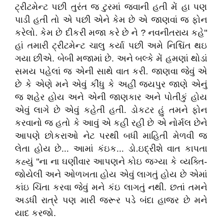
ટ્રીટમેન્ટ પછી તુરંત જ ટુરમાં જવાની હતી મેં હા પણ
પાડી હતી તો એ પછી એને કેમ છે એ જાણવાં જ ફોન
કરેલો. કેમ છે દીકરી મજા કરે છે ને ? નવનીતરાય કહે"
હાં તમારી ટ્રીટમેન્ટ ચાલુ કર્યા પછી અમે નિશ્ચિંત થઇ
ગયા છીએ. બેબી મજામાં છે. અને બલ્કે મેં હમણાં થોડાં
સમય પહેલાં જ એની સાથે વાત કરી. જાણવા જેવું એ
છે કે એણે મને એવું કીંધુ કે અહીં જયપુર જાણે એનું
જ શહેર હોય અને એની જાણકાર અને પોતીકું હોય
એવું લાગે છે એવું કહેતી હતી. ડોકટર હું તમને ફોન
કરવાનો જ હતો કે આવું એ કહી રહી છે એ નોર્મલ છેને
આપણે છોકરાઓ નેટ પરથી બધી માહિતી મેળવી જ
લેતા હોય છે... આમાં કંઇક... ડો.ઇદ્રીશે વાત કાપતા
કહ્યું "ના ના ઘણીવાર આપણને કોઇ જગ્યા કે વ્યક્તિ-
જોયેલી અને ઓળખતા હોય એવું લાગતું હોય છે એમાં
કાંઇ ચિંતા કરવા જેવું મને કંઇ લાગતું નથી. છતાં તમને
અડધી રાત્રે પણ મારી જરૂર પડે બંદા હાજર છે મને
યાદ કરજો.