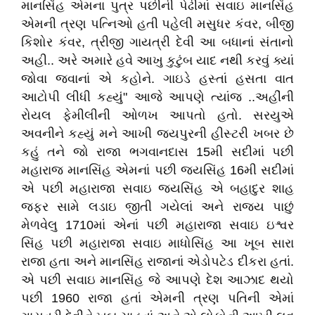
માનસિંહ એમના પુત્ર પછીની પેઢીમાં સવાઇ માનસિંહ
એમની ત્રણ પત્નિઓ હતી પહેલી મસુધર કંવર, બીજી
કિશોર કંવર, ત્રીજી ગાયત્રી દેવી આ બધાનાં સંતાનો
અહી.. અરે અમારે હવે આખુ કુટુંબ યાદ નથી કરવું ક્યાં
જોવા જવાનાં એ કહોને. ગાઇડે હસ્તાં હસતા વાત
આટોપી લીધી કહ્યું" આજે આપણે ત્યાંજ ..અહીંની
રોયલ ફેમીલીની ઓળખ આપતો હતો. સરયુએ
અવનીને કહ્યું મને આખી જયપુરની હીસ્ટરી ખબર છે
કહું તને જો રાજા ભગવાનદાસ 15મી સદીમાં પછી
મહારાજ માનસિંહ એમનાં પછી જયસિંહ 16મી સદીમાં
એ પછી મહારાજા સવાઇ જયસિંહ એ બહાદુર શાહ
જફર સામે લડાઇ જીતી ગયેલાં અને રાજ્ય પાછું
મેળવેલુ 1710માં એનાં પછી મહારાજા સવાઇ ઇશ્વર
સિંહ પછી મહારાજા સવાઇ માધોસિંહ આ ખૂબ સારા
રાજા હતા અને માનસિંહ રાજાનાં એડોપટેડ દીકરા હતાં.
એ પછી સવાઇ માનસિંહ જે આપણે દેશ આઝાદ થયો
પછી 1960 રાજા હતાં એમની ત્રણ પતિની એમાં