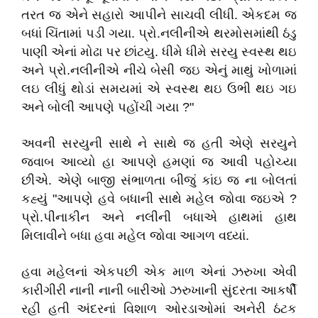
તરત જ એને સહારો આપીને સાચવી લીધી. એકદમ જ
બધાં ચિંતામાં પડી ગયા. પ્રો.નલીનીએ થરમોસમાંથી ઠંડુ
પાણી એનાં મોઢા પર છાંટયુ. ધીમે ધીમે સરયુ સ્વસ્થ થઇ
અને પ્રો.નલીનીએ નીચે બેસી જઇ એનું માથું ખોળામાં
લઇ લીધું થોડાં સમયમાં એ સ્વસ્થ થઇ ઉભી થઇ ગઇ
અને બોલી આપણે પહોંચી ગયા ?"
અવની સરયુની સાથે ને સાથે જ હતી એણે સરયુને
જવાબ આવ્યો હા આપણે હમણાં જ આવી પહોચ્યા
છીએ. એણે બાજી સંભાળતા બીજું કાંઇ જ ના બોલતાં
કહ્યું "આપણે હવે બધાની સાથે મહેલ જોવા જઇએ ?
પ્રો.પીનાકીન અને નલીની બધાએ હાથમાં હાથ
મિલાવીને બધા હવા મહેલ જોવા આગળ વધ્યાં.
હવા મહેલનાં એકપછી એક માળ એનાં ઝરુખા એવી
કારીગીરી નાની નાની બારીઓ ઝરુખાની સુંદરતા આકર્ષી
રહી હતી અંદરનાં વિશાળ ઓરડાઓમાં અનેરી ઠંટક