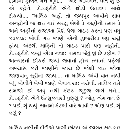
દીમાગી હાલત મને ખૂબ... " અરે આગળની વાત શું છે
એ કહેને, ડો.ઇદ્રીશે એને થોડી ઉતાવળ સાથે
ટોકયો.... "માલિક અહીં તો જયપુર આવીને સાવ
અનહોની જ થઇ ગઈ સરયુ બેબીતો અહીંની ઇમારતો
અને અહીંનાં રાજાઓ વિશે પેલા ગાઇડ કરતાં પણ વધુ
કડકડાટ બોલી ગઇ જાણે એની હાજરીમાં બધું થયું
હોય. એટલી માહિતી તો ગાઇડ પાસે પણ નહોતી.
ડો.ઇદ્રીશે કહ્યું એમાં નવાઇ પામવા જેવું શું છે ડફોળ ?
અત્યારનાં છોકરાં જ્યાં જવાનાં હોય ત્યાનો પહેલાં
અભ્યાસ કરી જાણીને જાય છે જેથી કાંઇ જોવા
જાણવાનું રહીના જાય.... ના માલિક એવી વાત નથી
બધું બોલીને બેબી જાણે બેભાન થઇ ગયેલી. માલિક તમે
સમજો છો એવું નથી કંઇક જુદુજ લાગે મને...
ડો.ઇદ્રીશે એને ઉત્સુકતાથી પુછ્યું ? ઓહ એમ વાત છે
? પછી શું થયું, ભાનમાં કેટલી વારે આવી ? એણે પછી શું
કર્યું ?
માલિક નલીની દીદીએ પાણી છાંટયુ એ જાગૃત થઇ ગઇ