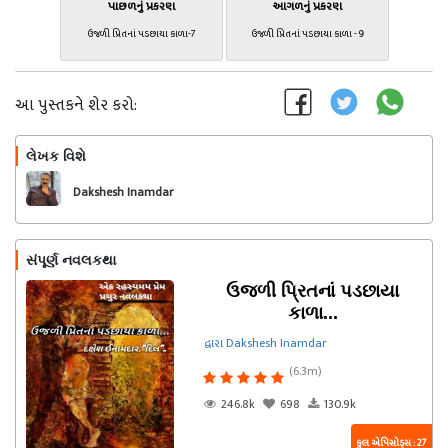
પાછળનું પ્રકરણ
આગળનું પ્રકરણ
ઉજળી પ્રિતનાં પડછાયા કાળા-7
ઉજળી પ્રિતનાં પડછાયા કાળા - 9
આ પુસ્તકને શેર કરો:
લેખક વિશે
અનુસરો
Dakshesh Inamdar
સંપૂર્ણ નવલકથા
ઉજળી પ્રિતનાં પડછાયા
કાળા...
દ્વારા Dakshesh Inamdar
(6.3m)
246.8k
698
130.9k
કુલ એપિસોડ્સ : 27