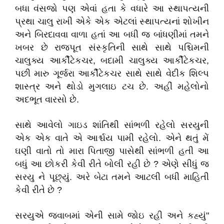
બધા વંસજો પણ એવાં હતા કે વધારે આ સ્થાપત્યની
પ્રથા ચાલુ રાખી એકે એક એટલાં સ્થાપત્યનાં શોખીન
અને બિરદાવવા વાળા હતાં આ બધી જ બાંધણીમાં તમને
ખબર છે રાજપૂત સંસ્કૃતિની સાથે સાથે પશ્ચિમની
ચાલુક્ય આર્કીટેકચર, બદામી ચાલુક્ય આર્કીટેકચર,
પછી મારુ ગૂર્જરા આર્કીટેકચર સાથે સાથે વેદીક શિલ્પ
શાસ્ત્ર અને થોડો મુગલાઇ ટચ છે. અહીં મહેલોનો
અદભૂત વારસો છે.
સાથે આવેલો ગાઇડ શાંતિથી સાંભળી રહેલો સરયુની
એક એક વાતે એ આર્શ્ચય પામી રહેલો. એને થતું મેં
ઘણી વાતો તો મારા પિતાજી પાસેથી સાંભળી હતી આ
બધું આ છોકરી કેવી રીતે બોલી રહી છે ? એણે સીધું જ
સરયુ ને પૂછ્યું. અરે બેટા તમને આટલી બધી માહિતી
કેવી રીતે છે ?
સરયુએ જવાબમાં એની સામે જોઇ રહી અને કહ્યું"