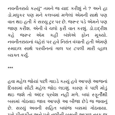
નવનીતરાયે કહ્યું" તમને જ યાદ કરીશું ને ? અને હા
ડો.મધુકર પણ મને કલબમાં મળેલાં એમની સાથે પણ
વાત થઇ હતી કે સરયુ ટુર પર છે. જરૂર પડે એમને પણ
જાણ કરીશ. એની વે ચલો ફરી વાત કરશું. ડો.ઇદ્રીશ
કહે જરૂર એમ કહીં બંન્નેએ ફોન મૂક્યો.
નવનીતરાયનાં ચહેરાં પર હવે નિરાંત વંચાતી હતી એમણે
સ્માઇલ સાથે પરવીનનાં ગાલ પર ટપલી મારી વ્હાલ
વ્યક્ત કર્યું.
***
હવા મહેલ જોયાં પછી ગાઇડે કહ્યું હવે આપણે આજનાં
દિવસમાં સીટી મહેલ જોઇ લઇશું. કારણ કે પછી મોડું
થઇ જશે તો અંદર પ્રવેશ નહીં મળે. બધાં સ્ફૂર્તીથી
બસમાં ગોઠવાઇ જાવ આપણે આ બીજા છેડે જ જવાનું
છે. સરયું અવની સહિત બધાંજ બસમાં ગોઠવાયા.
પ્રો.પીનાકીન અને પ્રો.નલીની બસની આગળ તરફ જ