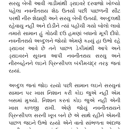
સરયુ બેબી આવી ગાડીમાંથી ડ્રાઇવરે દરવાજો ખોલ્યો
પહેલા નવનીતરાય શેઠ ઉતર્યા પછી પાછળની સીટ
પરથી નીરુ શેઠાણી અને સરયુ બેબી ઉતર્યા. અબ્દુલથી
રહેવાયુ નહીં અને દોડીને ત્યાં પહોંચી ગયો બોલો લાવો
તમારો સામાન હું ગોઠવી દઉ હમણાં બધાનો મૂકી દીધો.
નવનીતરાયે અબ્દુલને જોયો એમણે કહ્યું હા ઉભો રહે
ડ્રાઇવર આવે છે તને પાછળ ડેકીમાંથી આપે અને
ડ્રાઇવરને સૂચના આપી નવનીતરાય સરયુ અને
નીરુબહેનને લઇને પ્રિન્સીપલ બંકીમચંદ્ર તરફ જતાં
રહ્યાં.
અબ્દુલ જતાં જોઇ રહ્યો પછી સામાન લઇને સરયુનાં
સામાન પર ખાસ નિશાન કરી કોઇ જુએ નહીં એમ
બસમાં મુક્યો. નિશાન કરતાં કોઇ જુએ નહી એની
ખાસ કાળજી રાખી. એણે જોયું નવનીતરાયને
પ્રિન્સીપલ સરની ખૂબ બને છે એ સાથે રહીને એમની
પાછળ જઇને ઉભો રહ્યો એને વાતો સાંભળતા અંદાજ