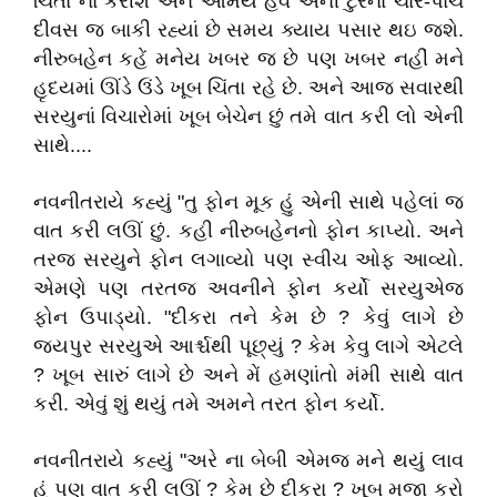
ચિંતા ના કરીશ અને આમેય હવે એની ટુરનાં ચાર-પાંચ
દીવસ જ બાકી રહ્યાં છે સમય ક્યાય પસાર થઇ જશે.
નીરુબહેન કહેં મનેય ખબર જ છે પણ ખબર નહીં મને
હૃદયમાં ઊંડે ઉંડે ખૂબ ચિંતા રહે છે. અને આજ સવારથી
સરયુનાં વિચારોમાં ખૂબ બેચેન છું તમે વાત કરી લો એની
સાથે....
નવનીતરાયે કહ્યું "તુ ફોન મૂક હું એની સાથે પહેલાં જ
વાત કરી લઊં છું. કહી નીરુબહેનનો ફોન કાપ્યો. અને
તરજ સરયુને ફોન લગાવ્યો પણ સ્વીચ ઓફ આવ્યો.
એમણે પણ તરતજ અવનીને ફોન કર્યો સરયુએજ
ફોન ઉપાડ્યો. "દીકરા તને કેમ છે ? કેવું લાગે છે
જયપુર સરયુએ આર્શ્ચથી પૂછ્યું ? કેમ કેવુ લાગે એટલે
? ખૂબ સારું લાગે છે અને મેં હમણાંતો મંમી સાથે વાત
કરી. એવું શું થયું તમે અમને તરત ફોન કર્યો.
નવનીતરાયે કહ્યું "અરે ના બેબી એમજ મને થયું લાવ
હું પણ વાત કરી લઊં ? કેમ છે દીકરા ? ખૂબ મજા કરો