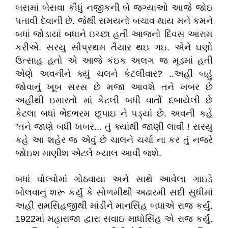
બસમાં બેસવા કીધું નજીકની બે જગ્યાઓ આજે જોઇ
પતાવી દેવાની છે. જેથી સમયનો બચાવ થાય મને કમને
બધાં જોડાયાં બધાને ઇચ્છા હતી આજનો દિવસ આરામ
કરીએ. સરયુ સૌપ્રથમ તૈયાર થઇ ગઇ. એને ઘણો
ઉત્સાહ હતો એ આજે કંઇક અલગ જ મૂડમાં હતી
એણે અવનીને ક્યું ચલને કેટલીવાર? ..અહીં બહું
જોવાનું ખૂબ સરસ છે મજા આવશે તને ખબર છે
અહીંથી ઇમારતો માં કેટલી બધી વાર્તો દબાયેલી છે
કેટલા બધાં ભેદભરમ છૂપાઇ ને પડ્યાં છે. અવની કહે
"તને જાણે બધી ખબર... તું ક્યાંથી જાણી લાવી ! સરયુ
કહે આ શહેર જ એવું છે ચાલને ચર્ચા ના કર તું નજરે
જોઇશ માણીશ એટલે ખ્યાલ આવી જશે.
બધાં વોલ્વોમાં ગોઠવાયા અને સાથે આવેલા ગાઇડે
બોલવાનું શરૂ કર્યું કે સોળમીથી અઢારમી સદી સુધીમાં
અહીં રામસિહજીથી માંડીને માનસિંહ બધાએ રાજ કર્યું.
1922માં મહારાજા દ્વારા સવાઇ માધોસિંહ એ રાજ કર્યું.