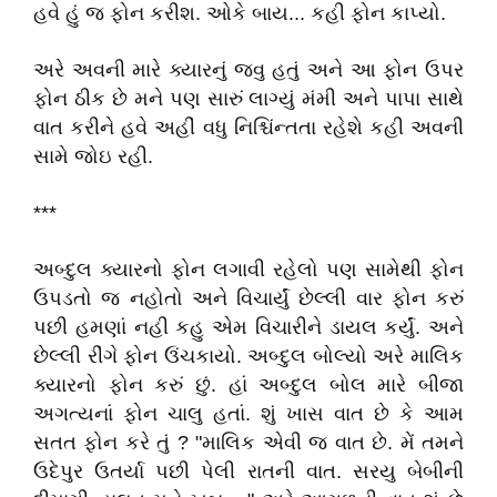
હવે હું જ ફોન કરીશ. ઓકે બાય... કહી ફોન કાપ્યો.
અરે અવની મારે ક્યારનું જવુ હતું અને આ ફોન ઉપર
ફોન ઠીક છે મને પણ સારું લાગ્યું મંમી અને પાપા સાથે
વાત કરીને હવે અહીં વધુ નિશ્ચિંન્તતા રહેશે કહી અવની
સામે જોઇ રહી.
***
અબ્દુલ ક્યારનો ફોન લગાવી રહેલો પણ સામેથી ફોન
ઉપડતો જ નહોતો અને વિચાર્યું છેલ્લી વાર ફોન કરું
પછી હમણાં નહી કહુ એમ વિચારીને ડાયલ કર્યું. અને
છેલ્લી રીંગે ફોન ઉંચકાયો. અબ્દુલ બોલ્યો અરે માલિક
ક્યારનો ફોન કરું છું. હાં અબ્દુલ બોલ મારે બીજા
અગત્યનાં ફોન ચાલુ હતાં. શું ખાસ વાત છે કે આમ
સતત ફોન કરે તું ? "માલિક એવી જ વાત છે. મેં તમને
ઉદેપુર ઉતર્યા પછી પેલી રાતની વાત. સરયુ બેબીની