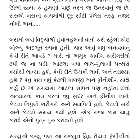
ઊભાં રહ્યા કે હમણાં પાછું તરત જ ઉતરવાનું જ છે.
સરુએ બસનાં કાચમાંથી દૂર સીટી પેલેસ તરફ નજર
નાંખી અને.....
બસમાં બધાં વિદ્યાર્થો હવામહેલની વાતો કરી રહેલાં કોઇ
બોલ્યું અદભૂત રચના હતી. યાર આવું બધુ બનાવવાનું
કેવી રીતે આવડે ? મારી તો અમુક કાર્વીંગ કારીગરીમાં
ટપી જ ના પડી. આટલા બંધા લાલ-ગુલાબી પત્થરો
ક્યાંથી લાવ્યા હશે, કેવી રીતે ઉંચકી લાવી અને તરાશ્યા
હશે ? કેવું કામ બધું કેટલી કાળજી અને ફીનીશીંગ સાથે
કર્યું છે એ સમયમાં આટલા સાધન પણ નહોતાં છતાં
અત્યારનાં કામ કરતાં વધુ સુંદર અને ફીનીશ લાગે.
કેટલાં નિપુર્ણ કારીગરો અને સ્થાપિતો હશે. કેટલો ખર્ચ
અને કેટલો સમય ગયો હશે. એક રાજા કામ ચાલુ
કરાવે એનો પુત્ર પુરુ કરાવતો હશે.
સરયુએ કહ્યુ પણ આ રાજપુત હિંદુ રોયલ ફેમીલીનાં