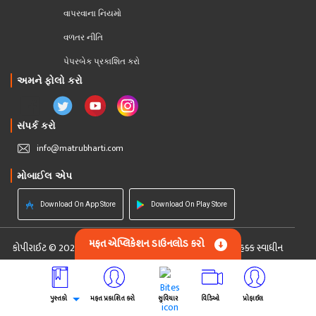
વાપરવાના નિયમો 
વળતર નીતિ
પેપરબેક પ્રકાશિત કરો
અમને ફોલો કરો
સંપર્ક કરો
info@matrubharti.com
મોબાઈલ એપ
Download On App Store
Download On Play Store
મફત એપ્લિકેશન ડાઉનલોડ કરો
કોપીરાઈટ © 2026 Matrubharti Technologies Pvt. Ltd. સર્વ હક્ક સ્વાધીન
Custom Software Development Company India
Powered by :
પુસ્તકો
મફત પ્રકાશિત કરો
સુવિચાર
વિડિઓ
પ્રોફાઈલ