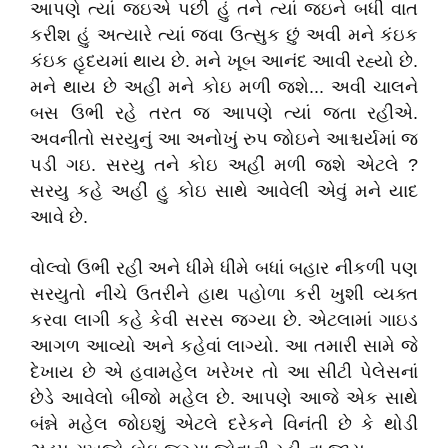
આપણે ત્યાં જઇએ પછી હું તને ત્યાં જઇને બધી વાત
કરીશ હું અત્યારે ત્યાં જવા ઉત્સુક છું અવી મને કંઇક
કંઇક હૃદયમાં થાય છે. મને ખૂબ આનંદ આવી રહ્યો છે.
મને થાય છે અહીં મને કોઇ મળી જશે... અવી ચાલને
બસ ઉભી રહે તરત જ આપણે ત્યાં જતા રહીએ.
અવનીતો સરયુનું આ અનોખું રુપ જોઇને આશ્ચર્યમાં જ
પડી ગઇ. સરયુ તને કોઇ અહીં મળી જશે એટલે ?
સરયુ કહે અહીં હુ કોઇ સાથે આવેલી એવું મને યાદ
આવે છે.
વોલ્વો ઉભી રહી અને ધીમે ધીમે બધાં બહાર નીકળી પણ
સરયુતો નીચે ઉતરીને હાથ પહોળા કરી ખુશી વ્યક્ત
કરવા લાગી કહે કેવી સરસ જગ્યા છે. એટલામાં ગાઇડ
આગળ આવ્યો અને કહેવાં લાગ્યો. આ તમારી સામે જે
દેખાય છે એ હવામહેલ ખરેખર તો આ સીટી પેલેસનાં
છેડે આવેલો બીજો મહેલ છે. આપણે આજે એક સાથે
બંન્ને મહેલ જોઇશું એટલે દરેકને વિનંતી છે કે થોડી