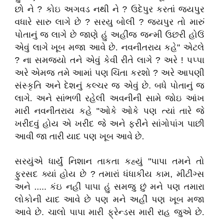
છો ને ? કોઇ અગવડ નથી ને ? ઉદેપુર કરતાં જયપુર
વધારે સારુ લાગે છે ? સરયુ બોલી ? જયપુર તો મારું
પોતાનું જ લાગે છે જાણે હું અહીંજ જન્મી ઉછરી હોઉં
એવું લાગે ખૂબ મજા આવે છે. નવનીતરાય કહે" એટલે
? ના સમજ્યો તને એવું કેવી રીતે લાગે ? અરે ! પપ્પા
અરે એમજ તમે આમાં પણ ચિંતા કરશો ? અરે આપણી
સંસ્કૃતિ અને દેશનું કલ્ચર જ એવું છે. બધે પોતાનું જ
લાગે. અને સાંભળી રહેલી અવનીની સામે જોઇ આંખ
મારી નવનીતરાય કહે "ઓકે ઓકે પણ ત્યાં તારે જે
ખરીદવું હોય એ ખરીદ જે અને ફરીને સાંગોપાંગ પાછી
આવી જા તારી યાદ પણ ખૂબ આવે છે.
સરયુંએ ધાર્યું નિશાન તાકતા કહ્યું "પાપા તમને તો
ફુરસદ ક્યાં હોય છે ? તમારાં ધંધાકીય કામ, મીટીંગ્સ
અને ..... કંઇ નહીં પાપા હું સમજુ છું મને પણ તમારા
લોકોની યાદ આવે છે પણ મને અહીં પણ ખૂબ મજા
આવે છે. ચાલો પાપા મારી ફ્રેન્ડસ મારી રાહ જુએ છે.