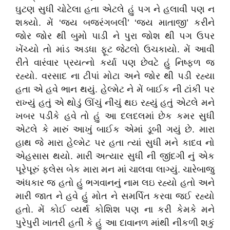
ઘુટણ સુધી ચોટેલા હતા એટલે હું પગ ને હલાવી પણ ન
શક્યો. મેં ‘જય બજરંગબલી’ ‘જય માતાજી’ કરીને
જોર જોર થી બુમો પાડી ને પુરા જોશ થી પગ ઉપર
ખેંચ્યો તો માંડ અડધા ફૂટ જેટલો ઉચકાયો. મેં આવી
રીતે વારંવાર પ્રયત્નો કર્યા પણ છેવટે હું નિષ્ફળ જ
રહ્યો. વરસાદ ના ટીપાં મોટા અને જોર થી પડી રહ્યા
હતા એ હવે ભાન થયું. હેલ્મેટ ને મેં બાઈક ની ટાંકી પર
રાખ્યું હતું એ થોડું ઊંચું નીચું થઇ રહ્યું હતું એટલે મને
ખબર પડીકે હવે તો હું આ દલદલમાં છેક કમર સુધી
એટલે કે મારું આખું બાઈક એમાં ડૂબી ગયું છે. મારા
હાથ જે મારા હેલ્મેટ પર હતા ત્યાં સુધી મને કાદવ નો
એહસાસ થયો. મારી અત્યાર સુધી ની જીંદગી નું એક
પૂરેપૂરું ફ્લેસ બેક મારા મન માં ચાલવા લાગ્યું. ચારેબાજુ
અંધકાર જ હતો હું ભગવાનનું નામ લઇ રહ્યો હતો અને
મારી જાત ને હવે હું મોત ને સમર્પિત કરવા જઈ રહ્યો
હતો. મેં કોઈ વ્યર્થ કોશિશ પણ ના કરી કેમકે મને
પુરેપુરી ખાતરી હતી કે હું આ દાવાનળ માંથી નીકળી શકું