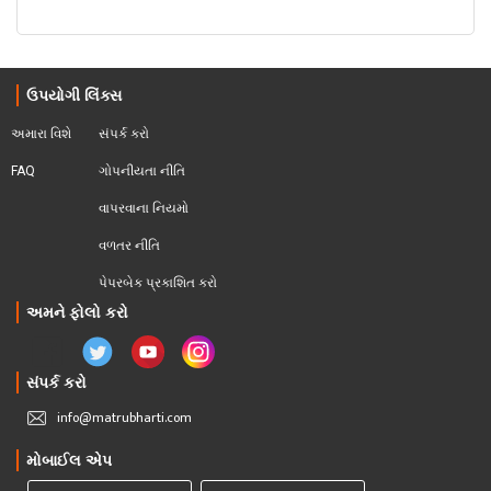
ઉપયોગી લિંક્સ
અમારા વિશે
સંપર્ક કરો
FAQ
ગોપનીયતા નીતિ
વાપરવાના નિયમો 
વળતર નીતિ
પેપરબેક પ્રકાશિત કરો
અમને ફોલો કરો
સંપર્ક કરો
info@matrubharti.com
મોબાઈલ એપ