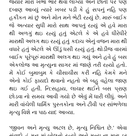
જયારે મારા ખભા ભારે થવા લાગ્યા અને છાતી પર પણ
દબાણ આવ્યું ત્યારે ખબર પડી કે હું સપનું નહિ પણ
હકીકત માં છું અને મોત મને ભેટી રહ્યું છે. મારું બાઈક
જે અત્યાર સુધી મારો સાથ આપતું રહ્યું એ હવે મારા
થી અળગું થઇ રહ્યું હતું એટલે કે એ હવે ધીરેધીરે
મારાથી અલગ થઇ રહ્યું હતું કદાચ એનું વજન મારા થી
વધારે હતું એટલે એ ઊંડું ધસી રહ્યું હતું. થોડીજ વારમાં
બાઈક પૂરેપૂરું મારાથી અલગ થઇ ગયું અને હવે હું બસ
એકલોજ આ મૃત્યુના સાગર માં જાણે તરી રહ્યો હતો.
મેં કોઈ બુમાબુમ કે ચીસાચીસ કરી નહિ કેમકે મને
એનો કોઈ ફાયદો થવાનો નહતો એ બહુ વહેલા જાણ
થઇ ગઈ હતી. નિ:સહાય, લાચાર થઈને બસ પ્રાણ
છોડવા નો સમય આવી ગયો છે એવું મેં ધારી લીધું. અને
મારી વાંચેલી ધાર્મિક પુસ્તકોના અને ટીવી પર સાંભળેલા
મૃત્યુ વિશે ના પાઠ યાદ આવ્યા.
‘જીવન અને મૃત્યુ અટલ છે, મૃત્યુ નિશ્ચિત છે.’ એવા
સંવાદો હું મન માં બોલતો રહ્યો અને મૃત્યુ ના મારા ડર