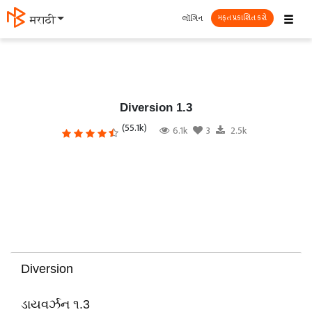
☰
લૉગિન
मराठी
મફત પ્રકાશિત કરો
Diversion 1.3
(55.1k)
6.1k
3
2.5k
Diversion
ડાયવર્ઝન ૧.3