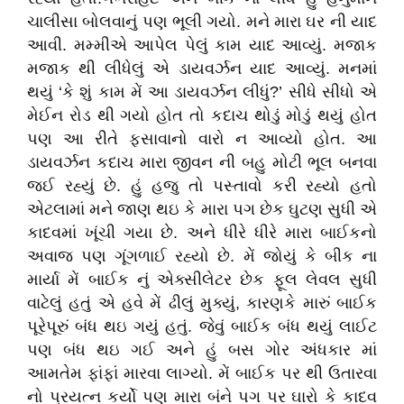
ચાલીસા બોલવાનું પણ ભૂલી ગયો. મને મારા ઘર ની યાદ
આવી. મમ્મીએ આપેલ પેલું કામ યાદ આવ્યું. મજાક
મજાક થી લીધેલું એ ડાયવર્ઝન યાદ આવ્યું. મનમાં
થયું ‘કે શું કામ મેં આ ડાયવર્ઝન લીધું?’ સીધે સીધો એ
મેઈન રોડ થી ગયો હોત તો કદાચ થોડું મોડું થયું હોત
પણ આ રીતે ફસાવાનો વારો ન આવ્યો હોત. આ
ડાયવર્ઝન કદાચ મારા જીવન ની બહુ મોટી ભૂલ બનવા
જઈ રહ્યું છે. હું હજુ તો પસ્તાવો કરી રહ્યો હતો
એટલામાં મને જાણ થઇ કે મારા પગ છેક ઘુટણ સુધી એ
કાદવમાં ખૂંચી ગયા છે. અને ધીરે ધીરે મારા બાઈકનો
અવાજ પણ ગૂંગળાઈ રહ્યો છે. મેં જોયું કે બીક ના
માર્યા મેં બાઈક નું એક્સીલેટર છેક ફૂલ લેવલ સુધી
વાટેલું હતું એ હવે મેં ઢીલું મુક્યું, કારણકે મારું બાઈક
પૂરેપૂરું બંધ થઇ ગયું હતું. જેવું બાઈક બંધ થયું લાઈટ
પણ બંધ થઇ ગઈ અને હું બસ ગોર અંધકાર માં
આમતેમ ફાંફાં મારવા લાગ્યો. મેં બાઈક પર થી ઉતારવા
નો પ્રયત્ન કર્યો પણ મારા બંને પગ પર ઘારો કે કાદવ