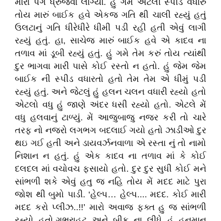
મારા પગ ધ્રુજવા લાગ્યા. હું ગમે એટલી સ્પીડ વધારું
તોય મારું બાઈક હવે એકજ ગતિ થી ચાલી રહ્યું હતું
ઉલટાનું ગતિ ધીરેધીરે ધીમી પડી રહી હતી એવું લાગી
રહ્યું હતું. હા, સાચેજ મારું બાઈક હવે એ કાદવ ના
તળાવ માં ડૂબી રહ્યું હતું. હું ગમે તેમ કરું તોય ત્યાંથી
દુર ભાગવા મારી પાસે કોઈ રસ્તો ન હતો. હું જેમ જેમ
બાઈક ની સ્પીડ વધારતો હતો તેમ તેમ એ ધીમું પડી
રહ્યું હતું. અને જેટલું હું હલન ચલન વધારી રહ્યો હતો
એટલો વધુ હું જાણે અંદર ધસી રહ્યો હતો. એટલે મેં
વધુ હલવાનું ટાળ્યું. મેં આજુબાજુ નજર કરી તો ચારે
તરફ નો નજરો લગભગ બદલાઈ ગયો હતો ઝાડીઓ દુર
થઇ ગઈ હતી અને ડાયવર્ઝનવાળા એ રસ્તા નું તો નામો
નિશાન ન હતું. હું એક કાદવ ના તળાવ માં કે કોઈ
દલદલ માં વચોવચ ફસાયો હતો. દુર દુર સુધી કોઈ મને
સાંભળી શકે એવું હતુ જ નહિ તોય મેં મદદ માટે પુરા
જોશ થી બુમો પાડી. ‘હેલ્પ… હેલ્પ.... મદદ. કોઈ મારી
મદદ કરો પ્લીઝ..!!’ મારો અવાજ ફક્ત હુ જ સાંભળી
રહ્યો હતો.ગભરાહટ અને બીક ના લીધે હું હનુમાન