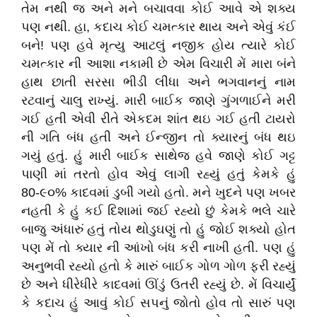
તેમ નથી જ અને મને બચાવવા કોઈ આવે એ શક્ય
પણ નથી. હા, કદાચ કોઈ ચમત્કાર થાય અને એવું કંઈ
બને! પણ હવે મૃત્યુ આટલું નજીક હોય ત્યારે કોઈ
ચમત્કાર ની આશા નકામી છે એમ વિચારી મેં મારા બંને
હાથ છાતી સરસા ભીડી લીધા અને ભગવાનનું નામ
રટવાનું ચાલુ રાખ્યું. મારી બાઈક જાણે ગુંગળાઈને મરી
ગઈ હતી એવી રીતે એકદમ શાંત થઇ ગઈ હતી ટાયરો
ની ગતિ બંધ હતી અને ઈન્જીન તો ક્યારનું બંધ થઇ
ગયું હતું. હું મારી બાઈક સાથેજ હવે જાણે કોઈ ગટ્ટ
પાણી માં તરતો હોવ એવું લાગી રહ્યું હતું કેમકે હું
80-૯૦% કાદવમાં ડુબી ગયો હતો. મને ખુદને પણ ખબર
નહતી કે હું કઈ દિશામાં જઈ રહ્યો છું કેમકે ભલે ચારે
બાજુ અંધારું હતું તોય થોડુઘણું તો હું જોઈ શક્યો હોત
પણ મેં તો ક્યાર ની આંખો બંધ કરી નાખી હતી. પણ હું
અનુભવી રહ્યો હતો કે મારું બાઈક ગોળ ગોળ ફરી રહ્યું
છે અને ધીરેધીરે કાદવમાં ઊંડું ઉતરી રહ્યું છે. મેં વિચાર્યું
કે કદાચ હું આવું કોઈ સપનું જોતો હોવ તો સારું પણ