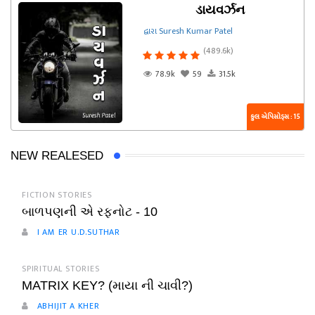
ડાયવર્ઝન
દ્વારા Suresh Kumar Patel
(489.6k)
78.9k
59
31.5k
કુલ એપિસોડ્સ : 15
NEW REALESED
FICTION STORIES
બાળપણની એ રફનોટ - 10
I AM ER U.D.SUTHAR
SPIRITUAL STORIES
MATRIX KEY? (માયા ની ચાવી?)
ABHIJIT A KHER