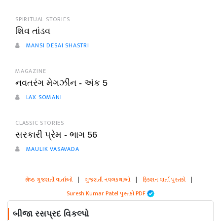
SPIRITUAL STORIES
શિવ તાંડવ
MANSI DESAI SHASTRI
MAGAZINE
નવતરંગ મેગઝીન - અંક 5
LAX SOMANI
CLASSIC STORIES
સરકારી પ્રેમ - ભાગ 56
MAULIK VASAVADA
શ્રેષ્ઠ ગુજરાતી વાર્તાઓ
|
ગુજરાતી નવલકથાઓ
|
ફિક્શન વાર્તા પુસ્તકો
|
Suresh Kumar Patel પુસ્તકો PDF
બીજા રસપ્રદ વિકલ્પો