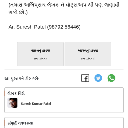
(તમારા અભિપ્રાય લેખક ને વોટ્સઅપ થી પણ જણાવી
શકો છો.)
Ar. Suresh Patel (98792 56446)
પાછળનું પ્રકરણ
આગળનું પ્રકરણ
ડાયવર્ઝન ૧.૨
ડાયવર્ઝન ૧.૪
આ પુસ્તકને શેર કરો:
લેખક વિશે
અનુસરો
Suresh Kumar Patel
સંપૂર્ણ નવલકથા