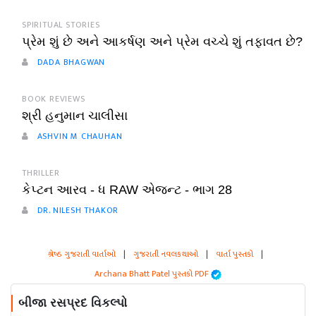
SPIRITUAL STORIES
પ્રેમ શું છે અને આકર્ષણ અને પ્રેમ વચ્ચે શું તફાવત છે?
DADA BHAGWAN
BOOK REVIEWS
શ્રી હનુમાન ચાલીસા
ASHVIN M CHAUHAN
THRILLER
કેપ્ટન આરવ - ધ RAW એજન્ટ - ભાગ 28
DR. NILESH THAKOR
શ્રેષ્ઠ ગુજરાતી વાર્તાઓ
|
ગુજરાતી નવલકથાઓ
|
વાર્તા પુસ્તકો
|
Archana Bhatt Patel પુસ્તકો PDF
બીજા રસપ્રદ વિકલ્પો