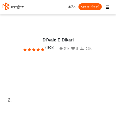
☰
લૉગિન
मराठी
મફત પ્રકાશિત કરો
Di'vale E Dikari
(130k)
5.1k
8
2.3k
2.