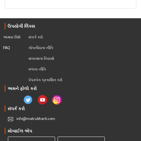
ઉપયોગી લિંક્સ
અમારા વિશે
સંપર્ક કરો
FAQ
ગોપનીયતા નીતિ
વાપરવાના નિયમો 
વળતર નીતિ
પેપરબેક પ્રકાશિત કરો
અમને ફોલો કરો
સંપર્ક કરો
info@matrubharti.com
મોબાઈલ એપ