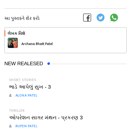
આ પુસ્તકને શેર કરો:
લેખક વિશે
અનુસરો
Archana Bhatt Patel
NEW REALESED
SHORT STORIES
ભાડે આપેલું સુખ - 3
ALOKA PATEL
THRILLER
ઓપરેશન સાગર મંથન - પ્રકરણ 3
RUPEN PATEL