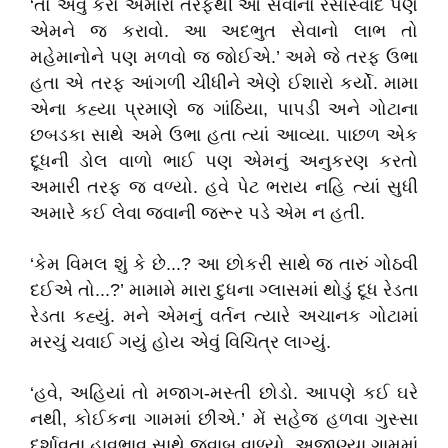
‘તો એવું કરો અમારા તરફથી આ સેવાનો રસાસ્વાદ પણ
એમને જ કરાવો. આ અદભુત સેવાનો લાભ તો
મહેમાનોને પણ મળવો જ જોઈએ.’ અમે જે તરફ ઉભા
હતા એ તરફ આંગળી ચીંધીને એણે ઈશારો કર્યો. મામા
એના કહ્યા પ્રમાણે જ ગાંઠિયા, પાપડી અને ગોટાના
છબડકા સાથે અમે ઉભા હતા ત્યાં આવ્યા. પાછળ એક
દૂધની ડોલ વાળો ભાઈ પણ એમનું અનુકરણ કરતો
અમારી તરફ જ વળ્યો. હવે પેટ ભરાય નહિ ત્યાં સુધી
અમારે કઈ લેવા જવાની જરૂર પડે એમ ન હતી.
‘કેમ વિમલ શું કે છે...? આ છોકરી સાથે જ તારું ગોઠવી
દઈએ તો...?’ મામામે મારા દુધના ગ્લાસમાં થોડું દૂધ રેડતા
રેડતા કહ્યું. મને એમનું વર્તન ત્યારે અચાનક ગોટામાં
મરચું ચવાઈ ગયું હોય એવું વિચિત્ર લાગ્યું.
‘હવે, અહિયાં તો મજાગ-મસ્તી છોડો. આપણે કઈ ઘરે
નથી, કોઈકના ગામમાં છીએ.’ મેં સહેજ હળવા ગુસ્સા
દર્શાવતા હાવભાવ સાથે જવાબ વાળ્યો. અજાણ્યા ગામમાં