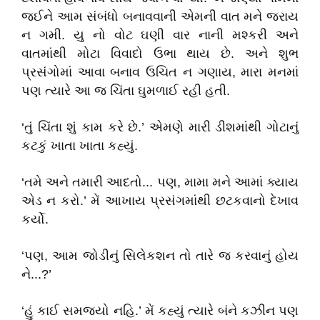
જઈને આમ સંબંધો બનાવવાની એમની વાત મને જરાય
ન ગમી. યુ નો વોટ ઘણી વાર નાની મશ્કરી અને
વાતમાંથી મોટા વિવાદો ઉભા થાય છે. અને શુભ
પ્રસંગોમાં આવા બનાવ ઉચિત ન ગણાય, મારા મનમાં
પણ ત્યારે આ જ ચિંતા ઘુમળાઈ રહી હતી.
‘તું ચિંતા શું કામ કરે છે.’ એમણે મારી ડીશમાંથી ગોટાનું
કટકું ખાતા ખાતા કહ્યું.
‘તમે અને તમારી આદતો... પણ, મામા મને આમાં ક્યાય
એડ ન કરો.’ મેં આખાય પ્રસંગમાંથી છટકવાનો દેખાવ
કર્યો.
‘પણ, આમ જોડીનું સિલેકશન તો તારે જ કરવાનું હોય
ને...?’
‘હું કાઈ સમજ્યો નહિ.’ મેં કહ્યું ત્યારે બંને કઝીન પણ