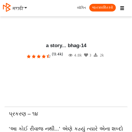
☰
લૉગિન
தமிழ்
મફત પ્રકાશિત કરો
a story... bhag-14
(13.4k)
4.8k
3
2k
પ્રકરણ – ૧૪
‘આ કોઈ રીવાજ નથી...’ એણે કહ્યું ત્યારે એના શબ્દો