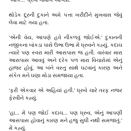
‘ઓકે...’ ધ્રુવે જવાબ આપ્યો.
થોડેક દૂરની દુકાને અમે પત્તા ખરીદીને મુખવાસ જેવું
લેવા માટે ગયા હતા.
‘એની વેય, આપણે હવે નીકળવું જોઈએ.’ દુકાનની
નજીકના બાંકડા પાસે ઉભા ઉભા મેં ધ્રુવને કહ્યું. કદાચ
ત્યારે પણ સ્વરા મારી આસપાસ જ હતી. વારંવાર મારા
આસપાસ આવવું અને દરેક પળ મારા વિચારોમાં એનું
હાજર હોવું, આ બંને વસ્તુ સાથે ઘટવાનું કારણ અને
સંકેત મને ઘણા મોડા સમજાયા હતા.
‘ફરી એકવાર એ અહિયાં હતી.’ ધ્રુવે ચારે તરફ નજર
ફેરવીને કહ્યું.
‘હા... મેં પણ જોઈ કદાચ... પણ ધ્રુવ, એનું આપણી
આસપાસ હોવાનું કારણ મને હજુ સુધી નથી સમજાતું.’
મેં કહ્યું.