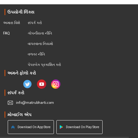
ઉપયોગી લિંક્સ
અમારા વિશે
સંપર્ક કરો
FAQ
ગોપનીયતા નીતિ
વાપરવાના નિયમો 
વળતર નીતિ
પેપરબેક પ્રકાશિત કરો
અમને ફોલો કરો
સંપર્ક કરો
info@matrubharti.com
મોબાઈલ એપ
Download On App Store
Download On Play Store