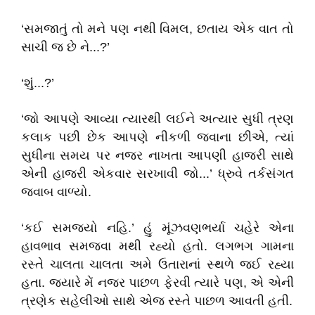
‘સમજાતું તો મને પણ નથી વિમલ, છતાય એક વાત તો
સાચી જ છે ને...?’
‘શું...?’
‘જો આપણે આવ્યા ત્યારથી લઈને અત્યાર સુધી ત્રણ
કલાક પછી છેક આપણે નીકળી જવાના છીએ, ત્યાં
સુધીના સમય પર નજર નાખતા આપણી હાજરી સાથે
એની હાજરી એકવાર સરખાવી જો...’ ધ્રુવે તર્કસંગત
જવાબ વાળ્યો.
‘કઈ સમજ્યો નહિ.’ હું મૂંઝવણભર્યા ચહેરે એના
હાવભાવ સમજવા મથી રહ્યો હતો. લગભગ ગામના
રસ્તે ચાલતા ચાલતા અમે ઉતારાનાં સ્થળે જઈ રહ્યા
હતા. જ્યારે મેં નજર પાછળ ફેરવી ત્યારે પણ, એ એની
ત્રણેક સહેલીઓ સાથે એજ રસ્તે પાછળ આવતી હતી.