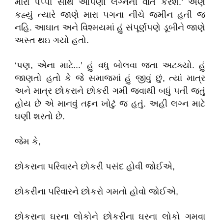
મારા પપ્પા સાથે આપણા લગ્નની વાત કરશે.’ એણે
કહ્યું ત્યારે જાણે મારા પગના નીચે જમીન હતી જ
નહિ. આઘાત અને વિશ્મયમાં હું સંપૂર્ણપણે ડૂબીને જાણે
અસ્ત થઇ ગયો હતો.
‘પણ, એના માટે...’ હું વધુ બોલવા જતા અટક્યો. હું
જાણતો હતો કે જે સમાજમાં હું જીવું છું, ત્યાં માત્ર
અને માત્ર છોકરાને છોકરી ગમી જવાથી બધું પતી જતું
હોય છે એ માનવું તદ્દન ખોટું જ હતું. અહી લગ્ન માટે
ઘણી શરતો છે.
જેમ કે,
છોકરાના પરિવારને છોકરી પસંદ હોવી જોઈએ,
છોકરીના પરિવારને છોકરો ગમતો હોવો જોઈએ,
છોકરાના ઘરના લોકોને છોકરીના ઘરના લોકો ગમવા