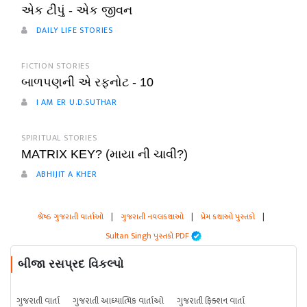
એક ટીપું - એક જીવન
DAILY LIFE STORIES
FICTION STORIES
બાળપણની એ રફનોટ - 10
I AM ER U.D.SUTHAR
SPIRITUAL STORIES
MATRIX KEY? (માયા ની ચાવી?)
ABHIJIT A KHER
શ્રેષ્ઠ ગુજરાતી વાર્તાઓ
|
ગુજરાતી નવલકથાઓ
|
પ્રેમ કથાઓ પુસ્તકો
|
Sultan Singh પુસ્તકો PDF
બીજા રસપ્રદ વિકલ્પો
ગુજરાતી વાર્તા
ગુજરાતી આધ્યાત્મિક વાર્તાઓ
ગુજરાતી ફિક્શન વાર્તા