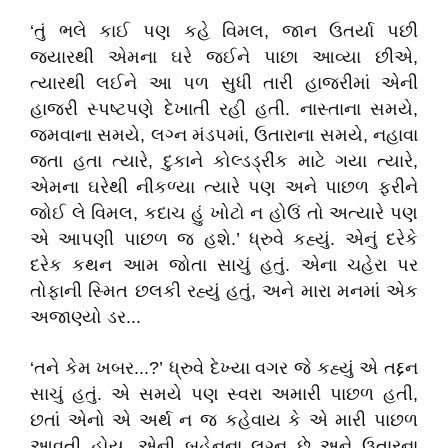
‘તું ભલે કાઈ પણ કહે વિમલ, જાન ઉતર્યા પછી
જ્યારથી એમના ઘરે જઈને પાછા આવ્યા છીએ,
ત્યારથી લઈને આ પળ સુધી તારી હાજરીમાં એની
હાજરી સ્પષ્ટપણે દેખાતી રહી હતી. નાસ્તાના સમયે,
જમવાના સમયે, લગ્ન મંડપમાં, ઉતારાના સમયે, નહાવા
જતા હતા ત્યારે, દુકાને કોલ્ડડ્રીંક માટે ગયા ત્યારે,
એમના ઘરેથી નીકળ્યા ત્યારે પણ અને પાછળ ફરીને
જોઈ લે વિમલ, કદાચ હું ખોટો ન હોઉં તો અત્યારે પણ
એ આપણી પાછળ જ હશે.’ ધ્રુવે કહ્યું. એનું દરેકે
દરેક કથન આમ જોતા સાચું હતું. એના ચહેરા પર
તોફાની સ્મિત છલકી રહ્યું હતું, અને મારા મનમાં એક
અજાણ્યો ડર...
‘તને કેમ ખબર...?’ ધ્રુવે દેખ્યા વગર જે કહ્યું એ તદ્દન
સાચું હતું. એ સમયે પણ સ્વરા અમારી પાછળ હતી,
છતાં એનો એ અર્થ ન જ કહેવાય કે એ મારી પાછળ
આવતી હોય. એની બહેનના લગ્ન છે અને ઉતારના