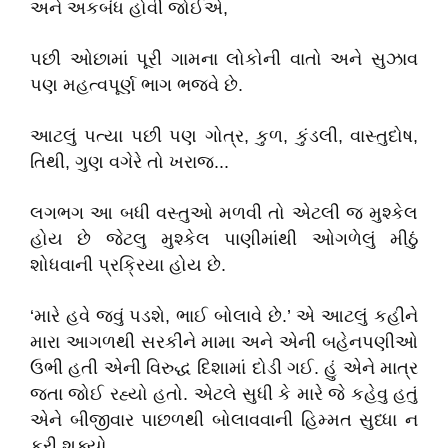
અને અકબંધ હોવી જોઈએ,
પછી ઓછામાં પૂરી ગામના લોકોની વાતો અને સુઝાવ
પણ મહત્વપૂર્ણ ભાગ ભજવે છે.
આટલું પત્યા પછી પણ ગોત્ર, કુળ, કુંડલી, વાસ્તુદોષ,
તિથી, ગુણ વગેરે તો ખરાજ...
લગભગ આ બધી વસ્તુઓ મળવી તો એટલી જ મુશ્કેલ
હોય છે જેટલુ મુશ્કેલ પાણીમાંથી ઓગળેલું મીઠું
શોધવાની પ્રક્રિયા હોય છે.
‘મારે હવે જવું પડશે, ભાઈ બોલાવે છે.’ એ આટલું કહીને
મારા આગળથી સરકીને મામા અને એની બહેનપણીઓ
ઉભી હતી એની વિરુદ્ધ દિશામાં દોડી ગઈ. હું એને માત્ર
જતા જોઈ રહ્યો હતો. એટલે સુધી કે મારે જે કહેવુ હતું
એને બીજીવાર પાછળથી બોલાવવાની હિમ્મત સુધ્ધા ન
કરી શક્યો.