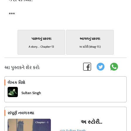
***
પાછળનું પ્રકરણ
આગળનું પ્રકરણ
A story... : Chapter-13
અ સ્ટોરી (bhag-15)
આ પુસ્તકને શેર કરો:
લેખક વિશે
અનુસરો
Sultan Singh
સંપૂર્ણ નવલકથા
અ સ્ટોરી..
દ્વારા Sultan Singh