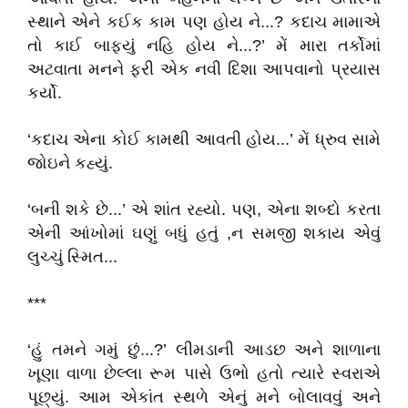
સ્થાને એને કઈક કામ પણ હોય ને...? કદાચ મામાએ
તો કાઈ બાફ્યું નહિ હોય ને...?’ મેં મારા તર્કોમાં
અટવાતા મનને ફરી એક નવી દિશા આપવાનો પ્રયાસ
કર્યો.
‘કદાચ એના કોઈ કામથી આવતી હોય...’ મેં ધ્રુવ સામે
જોઇને કહ્યું.
‘બની શકે છે...’ એ શાંત રહ્યો. પણ, એના શબ્દો કરતા
એની આંખોમાં ઘણું બધું હતું ,ન સમજી શકાય એવું
લુચ્ચું સ્મિત...
***
‘હું તમને ગમું છું...?’ લીમડાની આડછ અને શાળાના
ખૂણા વાળા છેલ્લા રૂમ પાસે ઉભો હતો ત્યારે સ્વરાએ
પૂછ્યું. આમ એકાંત સ્થળે એનું મને બોલાવવું અને