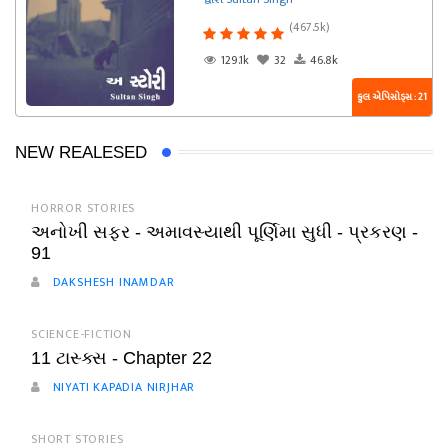
(467.5k)
129.1k
32
46.8k
કુલ એપિસોડ્સ : 21
NEW REALESED
HORROR STORIES
અનોખી સફર - અમાવસ્યાથી પૂર્ણિમા સુધી - પ્રકરણ -
91
DAKSHESH INAMDAR
SCIENCE-FICTION
11 ટાસ્ક્સ - Chapter 22
NIYATI KAPADIA NIRJHAR
SHORT STORIES