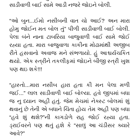
સાડીવાળી બાઈ સામે આડી નજરે જોઇને બોલી.
“ઓ બુન...ઈમો નસીબની વાત ચો આઈ? અન મારા
હોમુ જોઈન મત બોલ તું” પીળી સાડીવાળી બાઈ બોલી.
પેલા બંને નાના ટાબરિયા બાજુવાળી બાઈ સામે જોઈ
રહ્યા હતા. મારા બાજુવાળા કાકીના મોઢામાંથી અજીબ
રીતે હસવાનો અવાજ મને સંભળાયો. હું આશ્ચર્યચકિત
થયો. એક સ્ત્રીને તકલીફમાં જોઇને બીજી સ્ત્રી ખુશ
પણ થઇ શકે!!!
“હાસ્તો...મારા નસીબ હારા હતા કી મન પેલા મળી
જઈ...” લાલ સાડીવાળી બાઈ બોલ્યા. હવે જીપમાં બધા
જ નુ ધ્યાન અહી હતું. જેમ મેચમાં નેક્સ્ટ બોલમાં શું
થવાનું છે તેની એ બધાને ચિંતા હોય તેમ અહી પણ બધા
“હવે શું થશે?”ની કાગડોળે રાહ જોઈ રહ્યા હતા.
ડ્રાઈવરને પણ થતું હશે કે “સાલું આ ચંડીસર ક્યારે
આવે?”