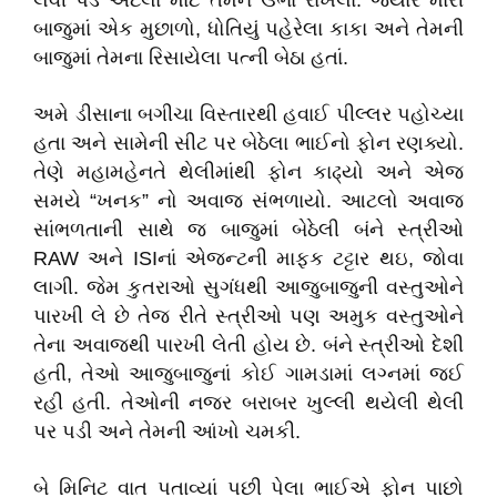
લેવી પડે એટલા માટે તેમને ઉભા રાખેલાં. જ્યારે મારી
બાજુમાં એક મુછાળો, ધોતિયું પહેરેલા કાકા અને તેમની
બાજુમાં તેમના રિસાયેલા પત્ની બેઠા હતાં.
અમે ડીસાના બગીચા વિસ્તારથી હવાઈ પીલ્લર પહોચ્યા
હતા અને સામેની સીટ પર બેઠેલા ભાઈનો ફોન રણક્યો.
તેણે મહામહેનતે થેલીમાંથી ફોન કાઢ્યો અને એજ
સમયે “ખનક” નો અવાજ સંભળાયો. આટલો અવાજ
સાંભળતાની સાથે જ બાજુમાં બેઠેલી બંને સ્ત્રીઓ
RAW અને ISIનાં એજન્ટની માફક ટટ્ટાર થઇ, જોવા
લાગી. જેમ કુતરાઓ સુગંધથી આજુબાજુની વસ્તુઓને
પારખી લે છે તેજ રીતે સ્ત્રીઓ પણ અમુક વસ્તુઓને
તેના અવાજથી પારખી લેતી હોય છે. બંને સ્ત્રીઓ દેશી
હતી, તેઓ આજુબાજુનાં કોઈ ગામડામાં લગ્નમાં જઈ
રહી હતી. તેઓની નજર બરાબર ખુલ્લી થયેલી થેલી
પર પડી અને તેમની આંખો ચમકી.
બે મિનિટ વાત પતાવ્યાં પછી પેલા ભાઈએ ફોન પાછો