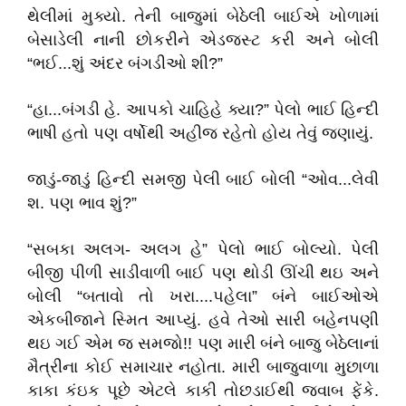
થેલીમાં મુક્યો. તેની બાજુમાં બેઠેલી બાઈએ ખોળામાં
બેસાડેલી નાની છોકરીને એડજસ્ટ કરી અને બોલી
“ભઈ...શું અંદર બંગડીઓ શી?”
“હા...બંગડી હે. આપકો ચાહિહે ક્યા?” પેલો ભાઈ હિન્દી
ભાષી હતો પણ વર્ષોથી અહીજ રહેતો હોય તેવું જણાયું.
જાડું-જાડું હિન્દી સમજી પેલી બાઈ બોલી “ઓવ...લેવી
શ. પણ ભાવ શું?”
“સબકા અલગ- અલગ હે” પેલો ભાઈ બોલ્યો. પેલી
બીજી પીળી સાડીવાળી બાઈ પણ થોડી ઊંચી થઇ અને
બોલી “બતાવો તો ખરા....પહેલા” બંને બાઈઓએ
એકબીજાને સ્મિત આપ્યું. હવે તેઓ સારી બહેનપણી
થઇ ગઈ એમ જ સમજો!! પણ મારી બંને બાજુ બેઠેલાનાં
મૈત્રીના કોઈ સમાચાર નહોતા. મારી બાજુવાળા મુછાળા
કાકા કંઇક પૂછે એટલે કાકી તોછડાઈથી જવાબ ફેંકે.