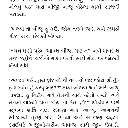
બોલવુ પડ” મારા બીજી બાજુ બેઠેલા કાકી સાંભળી
બરાડ્યા.
“અલ્યા તો બીજુ હું કઉ. જોક તણ્યે જણ ચેવો ઝઘડી
શી?” કાકા પ્રેમથી બોલ્યા.
“તમન ઘણો પ્રેમ આવશ બીજો માટ ન? બધી ખબર શ
મન” કહીને કાકીએ માથા પરની સાડી મોઢાં પર જોરથી
ખેંચી લીધી.
“અલ્યા ભઈ...તુય શું? ચો ની વાત ચો લઇ જોય શી તું?
હે ભગ્વોન હું કરવું માર??” કાકા બોલ્યા અને મારી બાજુ
તાક્યા. હું નિર્દોષ ભાવે તેમની સામે જોતો રહ્યો અને
મનમાં બોલ્યો “મન કોય ના કેતા હો?” થોડીવાર પછી
જીપમાં શાંતિ થઇ. રસાણા ગામ આવ્યું. આગળની
સીટમાંથી ત્રણ જણ ઉતર્યા અને બે જણ ચઢ્યાં.
ડ્રાઈવરે અજીબો-ગરીબ અવાજ સાથે જીપ ઉપાડી.