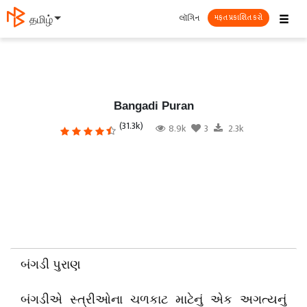
☰
લૉગિન
தமிழ்
મફત પ્રકાશિત કરો
Bangadi Puran
(31.3k)
8.9k
3
2.3k
બંગડી પુરાણ
બંગડીએ સ્ત્રીઓના ચળકાટ માટેનું એક અગત્યનું