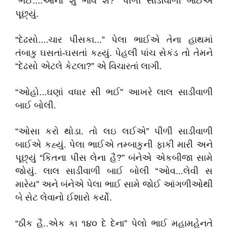
“ભઈ....ઓનો શું ભાવ શ?” પીળી સાડીવાળી બાઈએ
પૂછ્યું.
“દેઢસો....ચાર પીસકા...” પેલા ભાઈએ તેના હાથમાં
તંબાકુ ઘસતાં-ઘસતાં કહ્યું. પેહલી પાંચ સેકંડ તો તેમને
“દેઢસો એટલે કેટલા?” એ વિચારતાં લાગી.
“ઓહો...ઘણાં વધાર સી ભઈ” આખરે લાલ સાડીવાળી
બાઈ બોલી.
“ઓસા કરો થોડા. તો લઇ લઈએ” પીળી સાડીવાળી
બાઈએ કહ્યું. પેલા ભાઈએ તમ્બાકુની ફાકી મારી અને
પૂછ્યું “કિતના પીસ લેના હૈ?” બંનેએ એકબીજા સામે
જોયું. લાલ સાડીવાળી બાઈ બોલી “ઓવ...લેવી સ
મારેય” અને બંનેએ પેલા ભાઈ સામે જોઈ આંગળીઓથી
બે સેટ લેવાનો ઈશારો કર્યો.
“ઠીક હૈ..એક કા ૧૪૦ દે દેના” પેલો ભાઈ મહામહેનતે