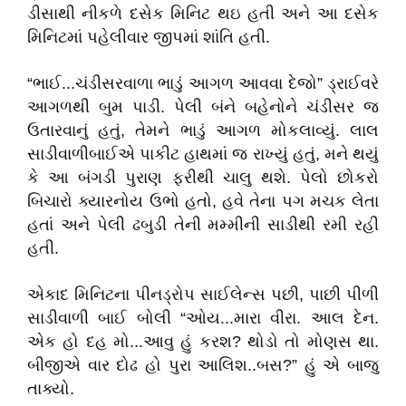
ડીસાથી નીકળે દસેક મિનિટ થઇ હતી અને આ દસેક
મિનિટમાં પહેલીવાર જીપમાં શાંતિ હતી.
“ભાઈ...ચંડીસરવાળા ભાડું આગળ આવવા દેજો” ડ્રાઈવરે
આગળથી બુમ પાડી. પેલી બંને બહેનોને ચંડીસર જ
ઉતારવાનું હતું, તેમને ભાડું આગળ મોકલાવ્યું. લાલ
સાડીવાળીબાઈએ પાકીટ હાથમાં જ રાખ્યું હતું, મને થયું
કે આ બંગડી પુરાણ ફરીથી ચાલુ થશે. પેલો છોકરો
બિચારો ક્યારનોય ઉભો હતો, હવે તેના પગ મચક લેતા
હતાં અને પેલી ઢબુડી તેની મમ્મીની સાડીથી રમી રહી
હતી.
એકાદ મિનિટના પીનડ્રોપ સાઈલેન્સ પછી, પાછી પીળી
સાડીવાળી બાઈ બોલી “ઓય...મારા વીરા. આલ દેન.
એક હો દહ મો...આવુ હું કરશ? થોડો તો મોણસ થા.
બીજીએ વાર દોઢ હો પુરા આલિશ..બસ?” હું એ બાજુ
તાક્યો.