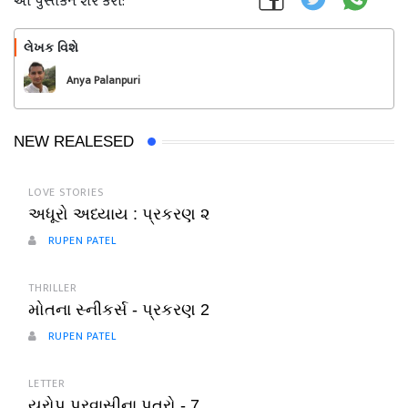
આ પુસ્તકને શેર કરો:
લેખક વિશે
અનુસરો
Anya Palanpuri
NEW REALESED
LOVE STORIES
અધૂરો અધ્યાય : પ્રકરણ ૨
RUPEN PATEL
THRILLER
મોતના સ્નીકર્સ - પ્રકરણ 2
RUPEN PATEL
LETTER
યુરોપ પ્રવાસીના પત્રો - 7