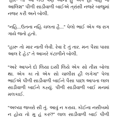
“હારૂ તો આ લઉં પણ ઓના હું એક હો વીહ જ
આલિશ” પીળી સાડીવાળી બાઈએ ત્રાંસી નજરે બાજુમાં
નજર કરી અને બોલી.
“નહિ...ઉતના નહિ ચલતા હૈ...” પેલો ભાઈ એક જ રાગ
ગાયે જતો હતો.
“હારૂ તો માર નાતી લેવી. રેવા દે તું તાર. મન પૈસા પાસા
આલ દે હેડ” તે આખરે કંટાળીને બોલી.
“અરે આપને દો લિયા ઇસી લિયે એક સો તીસ બોલા
થા. એક કા તો એક સો ચાલીસ હી લગેગા” પેલા
ભાઈએ પીળી સાડીવાળી બાઈને પૈસા પાછા આપતા લાલ
સાડીવાળી બાઈને કહ્યું. પીળી સાડીવાળી બાઈ મનમાં
મલકાઈ.
“અલ્યા જબરો સી તું. આવું ન કરાય. કોઈના નસીબમો
ન હોય તો મુ હું કરું?” લાલ સાડીવાળી બાઈ પીળી