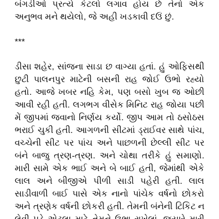
બંગડીઓ પ્રત્યે કેટલો લગાવ હોય છે તેનો એક
અનુભવ મને થયેલો, જે અહી ખડકાવી દઉં છું.
***
ડીસા શહેર, સાંજના સાડા છ વાગ્યા હતાં. હું ઓફિસથી
છુટી પાલનપુર માટેની બસની રાહ જોઈ ઉભો રહ્યો
હતો. આજે ખબર નહિ કેમ, પણ બસો ખુબ જ ઓછી
આવી રહી હતી. લગભગ વીસેક મિનિટ રાહ જોયા પછી
મેં જીપમાં જવાનો નિર્ણય કર્યો. જીપ આમ તો ઠસોઠસ
ભરાઈ ચુકી હતી. આગળની સીટમાં ડ્રાઈવર સાથે પાંચ,
વચ્ચેની સીટ પર પાંચ અને પાછળની છેલ્લી સીટ પર
બંને બાજુ ત્રણ-ત્રણ. અને ચોથા તરીકે હું સમાણો.
મારી સામે એક ભાઈ અને બે બાઈ હતી, જેમાંથી એકે
લાલ અને બીજીએ પીળી સાડી પહેરી હતી. લાલ
સાડીવાળી બાઈ પાસે એક નાનો પાંચેક વર્ષનો છોકરો
અને ત્રણેક વર્ષની છોકરી હતી. તેમની બંનેની ટિકિટ ન