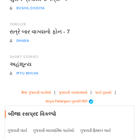
RUSHIL DODIYA
THRILLER
રાત્રે બાર વાગ્યાનો ફોન - 7
DHARA
SHORT STORIES
અહંશૂન્ય
PIYU BHUVA
શ્રેષ્ઠ ગુજરાતી વાર્તાઓ
|
ગુજરાતી નવલકથાઓ
|
વાર્તા પુસ્તકો
|
Anya Palanpuri પુસ્તકો PDF
બીજા રસપ્રદ વિકલ્પો
ગુજરાતી વાર્તા
ગુજરાતી આધ્યાત્મિક વાર્તાઓ
ગુજરાતી ફિક્શન વાર્તા