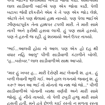
પેલા ભાઈની થેલીમાંથી બંગડી જોવા કાઢી. સાથે-સાથે
લાલ સાડીવાળી બાઈએ પણ એક જોવા કાઢી. પેલી
બટાકા જેવી છોકરીને એમ કે તે પણ એક જોડ લેશે,
એટલે તેને પણ થેલામાં હાથ નાખ્યો. પણ પેલા ભાઈએ
ઝીણવટપૂર્વક તેના હાથપર ટપલી મારી. તે મારી સામે
તાકી અને ફરીથી હસવા લાગી. હું પણ સામે હસ્યો,
પણ તે હસ્તી જ રહી. હું શરમાયો અને ઉપર તાક્યો.
“ભઈ...આલવી હોય તો આલ. પણ એક હો દહ થી
વધાર નહિ આલુ” પીળી સાડીવાળી કંટાળીને બોલી.
“હ...બરોબર.” લાલ સાડીવાળીએ સાથ આપ્યો.
“માર હું ખબર હ... મારી દેરોણી માટ લેવાની શ. હવ.. હું
બળી લેવાની ભૂલી ગઈ. અને હાલ લગનમો જવાનું શ. હું
કરૂ? અન આ ભઈ તો મોનતો જ નથ જો જો...” પીળી
સાડીવાળીએ પોતાની વ્યથા વર્ણવી અને મારી સામે
જોયું. હું નીચે તાક્યો, તો પેલી ઢબુડી હજુ મારી સામે
હસતી હતી. મને હવે છેલ્લે કાઈ રસ્તો ન મળતા રસ્તા