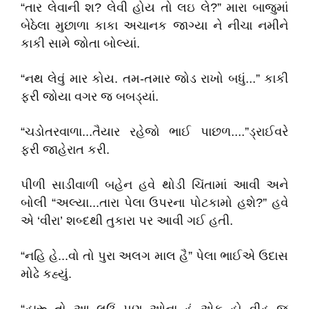
“તાર લેવાની શ? લેવી હોય તો લઇ લે?” મારા બાજુમાં
બેઠેલા મુછાળા કાકા અચાનક જાગ્યા ને નીચા નમીને
કાકી સામે જોતા બોલ્યાં.
“નથ લેવું માર કોય. તમ-તમાર જોડ રાખો બધું...” કાકી
ફરી જોયા વગર જ બબડ્યાં.
“ચડોતરવાળા...તૈયાર રહેજો ભાઈ પાછળ....”ડ્રાઈવરે
ફરી જાહેરાત કરી.
પીળી સાડીવાળી બહેન હવે થોડી ચિંતામાં આવી અને
બોલી “અલ્યા...તારા પેલા ઉપરના પોટકામો હશે?” હવે
એ ‘વીરા’ શબ્દથી તુકારા પર આવી ગઈ હતી.
“નહિ હે...વો તો પુરા અલગ માલ હૈ” પેલા ભાઈએ ઉદાસ
મોઢે કહ્યું.