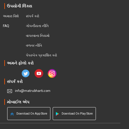
ઉપયોગી લિંક્સ
અમારા વિશે
સંપર્ક કરો
FAQ
ગોપનીયતા નીતિ
વાપરવાના નિયમો 
વળતર નીતિ
પેપરબેક પ્રકાશિત કરો
અમને ફોલો કરો
સંપર્ક કરો
info@matrubharti.com
મોબાઈલ એપ
Download On App Store
Download On Play Store