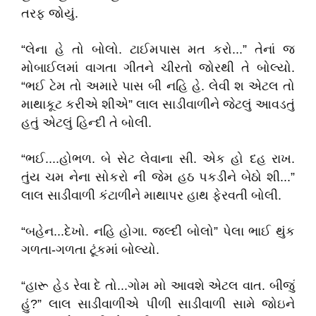
તરફ જોયું.
“લેના હે તો બોલો. ટાઈમપાસ મત કરો...” તેનાં જ
મોબાઈલમાં વાગતા ગીતને ચીરતો જોરથી તે બોલ્યો.
“ભઈ ટેમ તો અમારે પાસ બી નહિ હે. લેવી શ એટલ તો
માથાકૂટ કરીએ શીએ” લાલ સાડીવાળીને જેટલું આવડતું
હતું એટલું હિન્દી તે બોલી.
“ભઈ....હોભળ. બે સેટ લેવાના સી. એક હો દહ રાખ.
તુંય ચમ નેના સોકરો ની જેમ હઠ પકડીને બેઠો શી...”
લાલ સાડીવાળી કંટાળીને માથાપર હાથ ફેરવતી બોલી.
“બહેન...દેખો. નહિ હોગા. જલ્દી બોલો” પેલા ભાઈ થુંક
ગળતા-ગળતા ટૂંકમાં બોલ્યો.
“હારૂ હેડ રેવા દે તો...ગોમ મો આવશે એટલ વાત. બીજું
હું?” લાલ સાડીવાળીએ પીળી સાડીવાળી સામે જોઇને