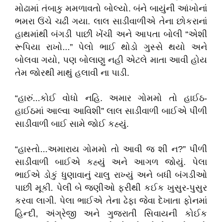
મોઢામાં તંબાકુ મમળાવતો બોલ્યો. બંને બાયુંની આંખોનાં
ભમરા ઉંચે ચઢી ગયા. લાલ સાડીવાળીએ તેના છોકરાનાં
હાથમાંથી બંગડી પાછી ખેંચી અને આપતા બોલી “એશી
રૂપિયા રાખો...” પેલો ભાઈ થોડો ગુસ્સે થયો અને
બોલવા ગયો, પણ બોલાણુ નહી એટલે માતા આવી હોય
તેમ જોરથી માથું હલાવી ના પાડી.
“હારું...કોઈ વોધો નહિ. અમાર ગોમમો તો હાઈઠ-
હાઈઠમાં આલ્વા આવિશી” લાલ સાડીવાળી બાઈએ પીળી
સાડીવાળી બાઈ સામે જોઈ કહ્યું.
“હાસ્તો...અમારાય ગોમમો તો આવી જ શી ન?” પીળી
સાડીવાળી બાઈએ કહ્યું અને આગળ જોયું. પેલા
ભાઈએ ડોકું ધુણાવાનું ચાલુ રાખ્યું અને બધી બંગડીઓ
પાછી મૂકી. પેલી બે જણીઓ ફરીથી કઈક ખુસુર-પુસુર
કરવા લાગી. પેલા ભાઈએ તેના ઢેફા જેવા દેખાતા ફોનમાં
હિન્દી, અંગ્રેજી અને ગુજરાતી સિવાયની કોઈક