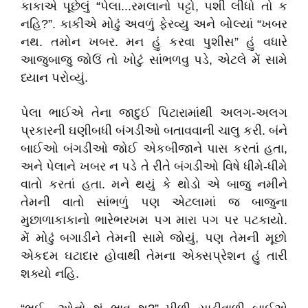
કાકાએ પૂછેલું “પેલા...રમલાનો પટ્ટો, પશી લીધો તો ક
નહિ?”. કાકીએ મોઢું અવળું ફેરવ્યુ અને બોલ્યાં “ખબર
નથ. તમોન ખબર. મન હું કરવા પુશીસ” હું વધારે
આજુબાજુ જોઉં તો ખોટું સાંભળવુ પડે, એટલે મેં સામે
ધ્યાન પરોવ્યું.
પેલા ભાઈએ તેના જાદુઈ પિટારામાંથી અલગ-અલગ
પ્રકારની ઘણીબધી બંગડીઓ બતાવવાની ચાલુ કરી. બંને
બાઈઓ બંગડીઓ જોઈ એકબીજાને પાસ કરતાં હતા,
અને પેલાને ખબર ન પડે તે રીતે બંગડીઓ વિષે ધીમે-ધીમે
વાતો કરતાં હતા. મને થયું કે થોડો એ બાજુ નમીને
તેમની વાતો સાંભળું પણ એટલામાં જ બાજુના
મુછાળાકાકાનો ભારેભરખમ પગ મારા પગ પર પટકાયો.
મેં મોઢું બગાડીને તેમની સામે જોયું, પણ તેમની મૂછો
એકદમ ઘટાદાર હોવાથી તેમના એક્સપ્રેશન હું તારી
શક્યો નહિ.