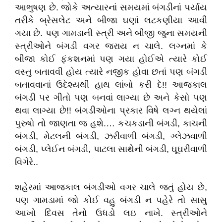
આભુષણ છે. જોકે અત્યારનાં સમયમાં બંગડીનાં પર્યાય
તરીકે બ્રેસલેટ અને બીજા ઘણાં લટકણીયા આવી
ગયા છે. પણ ગામડાની સ્ત્રી અને બીજી જુના સમયની
સ્ત્રીઓને બંગડી વગર જરાય ન ચાલે. લગ્નમાં કે
બીજા કોઈ ફંકશનમાં પણ ગયા હોઈએ ત્યારે કોઈ
વસ્તુ બતાવવી હોય ત્યારે નજીક હોવા છતાં પણ બંગડી
બતાવવાનાં ઉદેશ્યથી હાથ લાંબો કરી દે!! આજકાલ
બંગડી પર ગીતો પણ બનવાં લાગ્યા છે અને કેસો પણ
થવા લાગ્યા છે!! બંગડીઓના પ્રકાર વિષે લગ્ન થયેલાં
પુરુષો તો જાણતા જ હશે.… કચકડાની બંગડી, કાચની
બંગડી, મેટલની બંગડી, ઝરીવાળી બંગડી, ગ્લેઝવાળી
બંગડી, પ્લેઈન બંગડી, પાટલા સાથેની બંગડી, ઘૂઘરીવાળી
વિગેરે..
શહેરમાં આજકાલ બંગડીઓ વગર ચાલે જતું હોય છે,
પણ ગામડામાં જો કોઈ વહુ બંગડી ન પહેરે તો સાસુ
આખો દિવસ તેનો ઉધડો લઇ નાખે. સ્ત્રીઓને