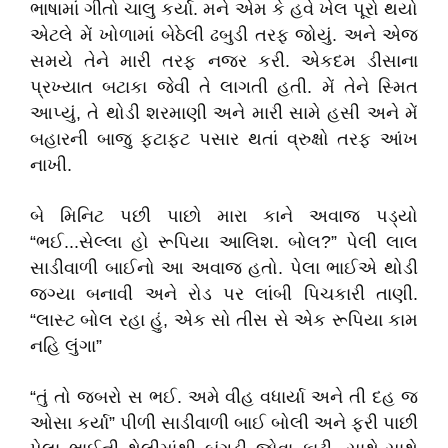
ભાષામાં ગીતો ચાલુ કર્યા. મને એમ કે હવે ખેલ પૂરો થયો
એટલે મેં ખોળામાં બેઠેલી ઢબુડી તરફ જોયું. અને એજ
સમયે તેને મારી તરફ નજર કરી. એકદમ ડીસાના
પ્રખ્યાત બટાકા જેવી તે લાગતી હતી. મેં તેને સ્મિત
આપ્યું, તે થોડી શરમાણી અને મારી સામે હસી અને મેં
બહારની બાજુ ફટાફટ પસાર થતાં વ્રુક્ષો તરફ આંખ
નાખી.
બે મિનિટ પછી પાછો મારા કાને અવાજ પડ્યો
“ભઈ...સેલ્લા હો રૂપિયા આલિશ. બોલ?” પેલી લાલ
સાડીવાળી બાઈનો આ અવાજ હતો. પેલા ભાઈએ થોડી
જગ્યા બનાવી અને રોડ પર લાંબી પિચકારી તાણી.
“લાસ્ટ બોલ રહા હું, એક સો તીસ સે એક રૂપિયા કામ
નહિ લુંગા”
“તું તો જબરો સ ભઈ. અમે વીહ વધાર્યા અને તી દહ જ
ઓસા કર્યા” પીળી સાડીવાળી બાઈ બોલી અને ફરી પાછી