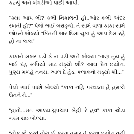
કહ્યું અને બંગડીઓ પાછી આપી.
“ક્યા આપ ભી? કભી નિકાલતી હો..ઓર કભી અંદર
રખતી હો?” પેલો ભાઈ બરાડ્યો. તે સામે વાળા કાકા સામે
જોઇને બોલ્યો “કિતની બાર દિખા ચુકા હું આપ દેખ રહે
હો ના કાકા”
કાકાને ખબર પડી કે ન પડી અને બોલ્યા “તાણ તુય હું
ભઈ દહ રૂપિયો માટ મંડ્યો શી? આલ દેન ઇયોન.
પુણ્ય મળહે તનય. આલ દે હેડ. કલાકનો મંડ્યો શી...”
પેલો ભાઈ પાછો બોલ્યો “કાકા નહિ પરવડતા હૈ હમકો
ઉતને મે...”
“હાતો...મત આલ્ય.ચુપચાપ બેહી રે હવ” કાકા થોડા
ગરમ થઇ બોલ્યા.
“હોક જે કરવું હોય ઈ કરતા.તમાર હું કરવા ઇયોન વચી