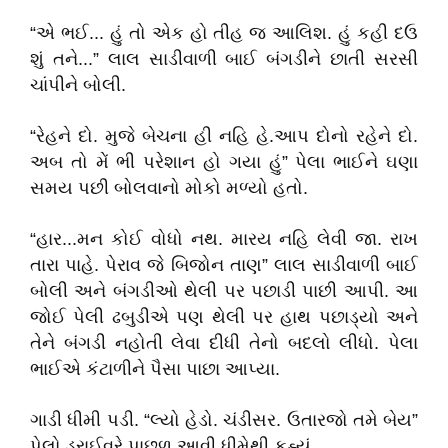
“એ ભઈ... હું તો એક હો તીહ જ આલિશ. હું કહી દઉ
શું તને...” લાલ સાડીવાળી બાઈ બંગડીને છાતી સરસી
ચાંપીને બોલી.
“રેહને દો. મુજે બેચના હી નહિ હે.આપ દોનો રહેને દો.
અબ તો મેં ભી પરેશાન હો ગયા હું” પેલા ભાઈને ઘણા
સમય પછી બોલવાનો મોકો મળ્યો હતો.
“હાર...મન કોઈ વોધો નથ. મારય નહિ લેવી જા. રાખ
તારા પાહે. પેરાવ જે બિજોન તાણ” લાલ સાડીવાળી બાઈ
બોલી અને બંગડીઓ થેલી પર પછાડી પાછી આપી. આ
જોઈ પેલી ઢબુડીએ પણ થેલી પર હાથ પછાડ્યો અને
તેને બંગડી નહોતી લેવા દીધી તેનો બદલો લીધો. પેલા
ભાઈએ કંટાળીને પૈસા પાછા આપ્યા.
ગાડી ધીમી પડી. “લ્યો હેડો. ચંડીસર. ઉતારજો તમે બેય”
પેલો ડ્રાઈવરે પાછળ આવી ધીમેથી કહ્યું.