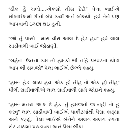
“ઠીક હૈ ચલો....એકસો તીસ દેદો” પેલા ભાઈએ
મોબાઈલમાં ગીતો બંધ કર્યા અને બોલ્યો. હવે તેને પણ
આપવાની ઇચ્છા થઇ હતી.
“જો તું પાસો....મારા વીરા આલ દે હેડ હવ” હવે લાલ
સાડીવાળી બાઈ જોડાણી.
“બહેન...ઉતના કમ તો હમકો ભી નહિ પરવડતા..થોડા
આપ ભી સમજો” પેલા ભાઈએ છેલ્લે કહ્યું.
“હારૂ..હેડ. લાય હવ. એક હો તીહ તો એક હો તીહ”
પીળી સાડીવાળીએ લાલ સાડીવાળી સામે જોઇને કહ્યું.
“હારૂ મનય આલ દે હેડ. તું હમજતો જ નહી તો હુ
કરવું” લાલ સાડીવાળી બાઈએ પાકીટમાંથી પૈસા કાઢ્યા
અને કહ્યું. પેલા ભાઈએ બંનેને અલગ-અલગ રંગના
સેટ હાથમાં પકડાવ્યા અને પૈસા લીધા.