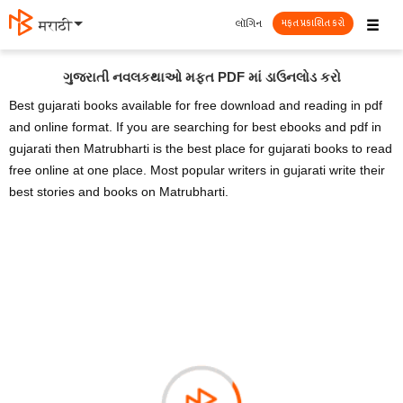
☰
લૉગિન
मराठी
મફત પ્રકાશિત કરો
ગુજરાતી નવલકથાઓ મફત PDF માં ડાઉનલોડ કરો
Best gujarati books available for free download and reading in pdf
and online format. If you are searching for best ebooks and pdf in
gujarati then Matrubharti is the best place for gujarati books to read
free online at one place. Most popular writers in gujarati write their
best stories and books on Matrubharti.