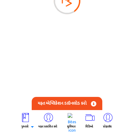
મફત એપ્લિકેશન ડાઉનલોડ કરો
પુસ્તકો
મફત પ્રકાશિત કરો
સુવિચાર
વિડિઓ
પ્રોફાઈલ