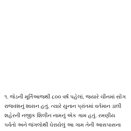
૧. જેડની મૂર્તિઆજથી ૮૦૦ વર્ષ પહેલાં, જ્યારે ચીનમાં સોંગ
રાજવંશનું શાસન હતું, ત્યારે યુનાન પ્રાંતમાં વર્તમાન ડાલી
શહેરની નજીક શિલીન નામનું એક ગામ હતું. રમણીય
પર્વતો અને જંગલોથી ઘેરાયેલું આ ગામ તેની આસપાસના