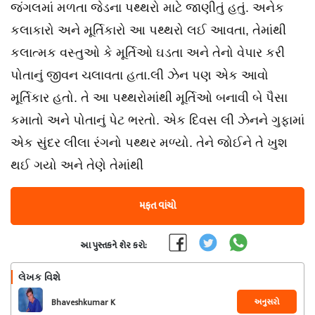
જંગલમાં મળતા જેડના પથ્થરો માટે જાણીતું હતું. અનેક
કલાકારો અને મૂર્તિકારો આ પથ્થરો લઈ આવતા, તેમાંથી
કલાત્મક વસ્તુઓ કે મૂર્તિઓ ઘડતા અને તેનો વેપાર કરી
પોતાનું જીવન ચલાવતા હતા.લી ઝેન પણ એક આવો
મૂર્તિકાર હતો. તે આ પથ્થરોમાંથી મૂર્તિઓ બનાવી બે પૈસા
કમાતો અને પોતાનું પેટ ભરતો. એક દિવસ લી ઝેનને ગુફામાં
એક સુંદર લીલા રંગનો પથ્થર મળ્યો. તેને જોઈને તે ખુશ
થઈ ગયો અને તેણે તેમાંથી
મફત વાંચો
આ પુસ્તકને શેર કરો:
લેખક વિશે
અનુસરો
Bhaveshkumar K