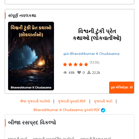
Chudasama
સંપૂર્ણ નવલકથા
વિશ્વની ટુંકી પ્રેત
કથાઓ (લોકવાર્તાઓ)
દ્વારા Bhaveshkumar K Chudasama
(13.5k)
48k
0
22.2k
કુલ એપિસોડ્સ : 10
શ્રેષ્ઠ ગુજરાતી વાર્તાઓ
|
ગુજરાતી પુસ્તકો PDF
|
ગુજરાતી વાર્તા
|
Bhaveshkumar K Chudasama પુસ્તકો PDF
બીજા રસપ્રદ વિકલ્પો