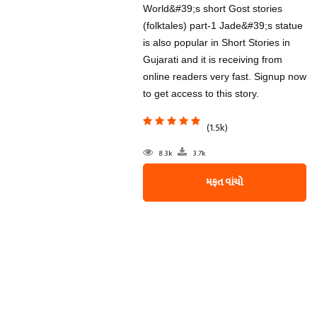
World&#39;s short Gost stories
(folktales) part-1 Jade&#39;s statue
is also popular in Short Stories in
Gujarati and it is receiving from
online readers very fast. Signup now
to get access to this story.
(1.5k)
8.3k
3.7k
મફત વાંચો