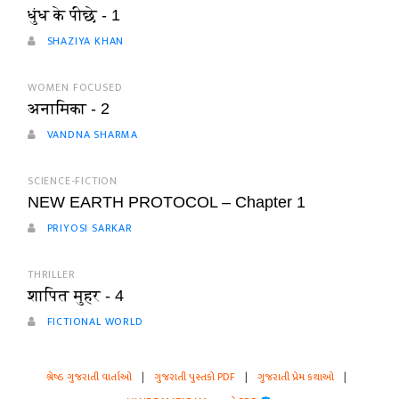
धुंध के पीछे - 1
SHAZIYA KHAN
WOMEN FOCUSED
अनामिका - 2
VANDNA SHARMA
SCIENCE-FICTION
NEW EARTH PROTOCOL – Chapter 1
PRIYOSI SARKAR
THRILLER
शापित मुहर - 4
FICTIONAL WORLD
શ્રેષ્ઠ ગુજરાતી વાર્તાઓ
|
ગુજરાતી પુસ્તકો PDF
|
ગુજરાતી પ્રેમ કથાઓ
|