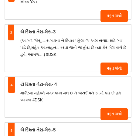
Miss You
મફત વાંચો
3
યે રિશ્તા તેરા-મેરા-3
(આગળ જોયુ....સગાઇના બે દિવસ પહેલા જ અંશ સગાઇ માટે ‘ના’
પાડે છે,મહેક આત્મહત્યા કરવા જતી જ હોય છે ત્યા ડોર બેલ વાગે છે
હવે, આગળ....) #DSK
મફત વાંચો
4
યે રિશ્તા તેરા-મેરા- 4
માર્કેટમા મહેક્ને મગનકાકા મલે છે તે જયદીપને સાચો કહે છે હવે
આગળ #DSK
મફત વાંચો
5
યે રિશ્તા તેરા-મેરા-5