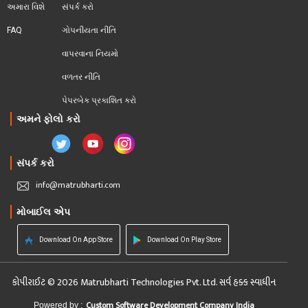
અમારા વિશે
સંપર્ક કરો
FAQ
ગોપનીયતા નીતિ
વાપરવાના નિયમો 
વળતર નીતિ
પેપરબેક પ્રકાશિત કરો
અમને ફોલો કરો
સંપર્ક કરો
info@matrubharti.com
મોબાઈલ એપ
Download On App Store
Download On Play Store
કોપીરાઈટ © 2026 Matrubharti Technologies Pvt. Ltd. સર્વ હક્ક સ્વાધીન
Custom Software Development Company India
Powered by :