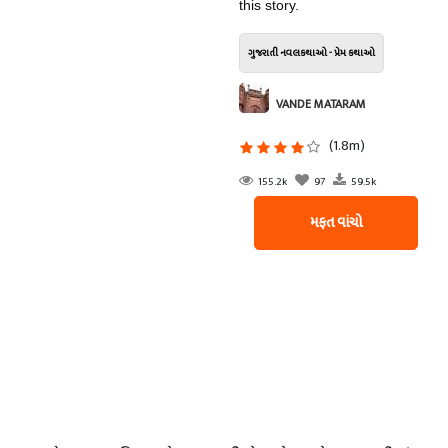
this story.
ગુજરાતી નવલકથાઓ - પ્રેમ કથાઓ
VANDE MATARAM
(1.8m)
155.2k
97
59.5k
મફત વાંચો