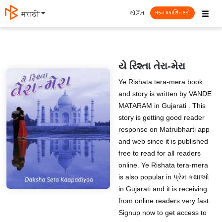
☰
લૉગિન
मराठी
મફત પ્રકાશિત કરો
યે રિશ્તા તેરા-મેરા
Ye Rishata tera-mera book
and story is written by VANDE
MATARAM in Gujarati . This
story is getting good reader
response on Matrubharti app
and web since it is published
free to read for all readers
online. Ye Rishata tera-mera
is also popular in પ્રેમ કથાઓ
in Gujarati and it is receiving
from online readers very fast.
Signup now to get access to