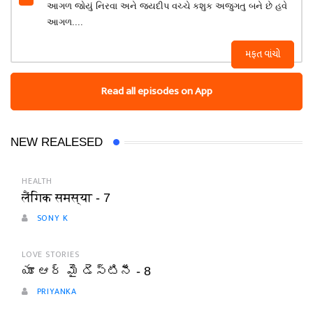
આગળ જોયું નિરવા અને જયદીપ વચ્ચે કશુક અજુગતુ બને છે હવે
આગળ....
મફત વાંચો
Read all episodes on App
NEW REALESED
HEALTH
लैंगिक समस्या - 7
SONY K
LOVE STORIES
యూ ఆర్ మై డెస్టినీ - 8
PRIYANKA