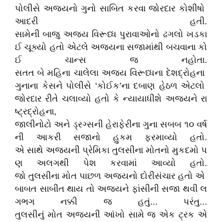
પોલીસે અજયનો ગુનો સાબિત કરવા જોરદાર કોશીષો
આદરી હતી.
સામેની બાજુ અજય વિરૂધ્ધ પુરાવાઓનો ઢગલો ખડકા
ઈ ચૂક્યો હતો એટલે અજયના સજામાંથી બચવાના કો
ઈ ચાન્સ જ નહોતા.
સતત બે મહિના ચાલેલા અજય વિરૂધ્ધના દેશદ્રોહના
ગુનાના કેસને પોલીસે ‘કોઈક’ના દબાણ હેઠળ એટલો
જોરદાર રીતે ચલાવ્યો હતો કે ન્યાયાધીશે અજયને રા
ષ્ટ્રદ્રોહના,
જાલીનોટો અને ડ્રગ્સની હેરાફેરીના ગુના સબબ ૧૦ વર્ષ
ની આકરી સજાનો હુકમ ફરમાવ્યો હતો.
એ સાથે અજયની પ્રેમિકા તુલસીના મોતનો મુકદમો પ
ણ અલગથી પેશ કરવામાં આવ્યો હતો.
જો તુલસીના મોત પાછળ અજયનો દોરીસંચાર હતો એ
બાબત સાબીત થાય તો અજયને ફાંસીની સજા થવી લ
ગભગ નક્કી જ હતું... પરંતુ...
તુલસીનું મોત અજયની આંખો સામે જ એક ટ્રક એ