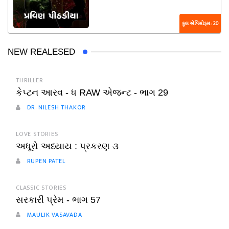
કુલ એપિસોડ્સ : 20
NEW REALESED
THRILLER
કેપ્ટન આરવ - ધ RAW એજન્ટ - ભાગ 29
DR. NILESH THAKOR
LOVE STORIES
અધૂરો અધ્યાય : પ્રકરણ ૩
RUPEN PATEL
CLASSIC STORIES
સરકારી પ્રેમ - ભાગ 57
MAULIK VASAVADA