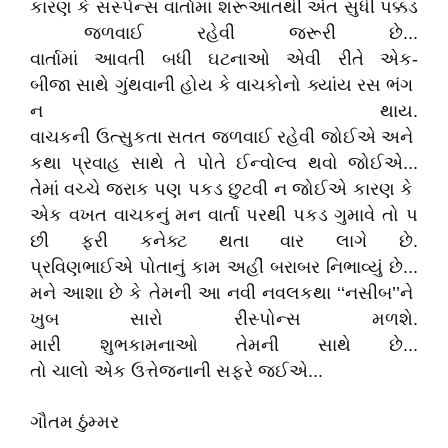
કારણ કે સસ્પેન્સ વાર્તામાં શરૂઆતથી અંત સુધી પક્કડ
જળવાઈ રહેવી જરૂરી છે...
વાર્તામાં આવતી બધી ઘટનાઓ એવી રીતે એક-
બીજા સાથે ગુંથવાની હોય કે વાચકોનો ક્યાંય રસ ભંગ
ન થાય.
વાચકની ઉત્સુકતા સતત જળવાઈ રહેવી જોઈએ અને
કથા પ્રવાહ સાથે તે પોતે ઈન્વોલ્વ થવો જોઈએ...
તેમાં વચ્ચે જરાક પણ પકડ છુટવી ન જોઈએ કારણ કે
એક વખત વાચકનું મન વાર્તા પરથી પકડ ગુમાવે તો પ
છી ફરી કનેક્ટ થતા વાર લાગે છે.
પ્રવિણભાઈએ પોતાનું કામ અહીં બરાબર નિભાવ્યું છે...
મને આશા છે કે તેમની આ નવી નવલકથા ‘‘નસીબ’’ને
ખુબ સારો રીસ્પોન્સ મળશે.
મારી શુભકામનાઓ તેમની સાથે છે...
તો ચાલો એક ઉત્તેજનાની સફરે જઈએ...
ગૌતમ ઠુંમ્મર