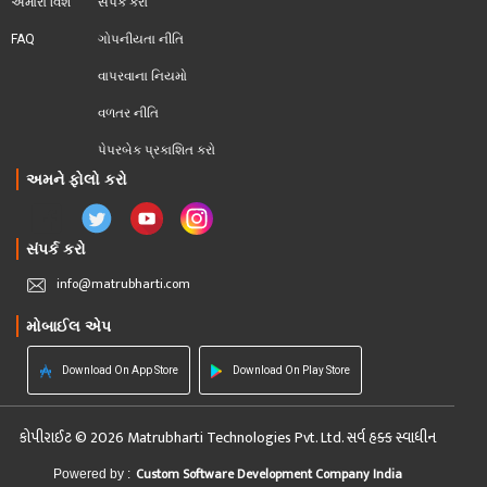
અમારા વિશે
સંપર્ક કરો
FAQ
ગોપનીયતા નીતિ
વાપરવાના નિયમો 
વળતર નીતિ
પેપરબેક પ્રકાશિત કરો
અમને ફોલો કરો
સંપર્ક કરો
info@matrubharti.com
મોબાઈલ એપ
Download On App Store
Download On Play Store
કોપીરાઈટ © 2026 Matrubharti Technologies Pvt. Ltd. સર્વ હક્ક સ્વાધીન
Custom Software Development Company India
Powered by :