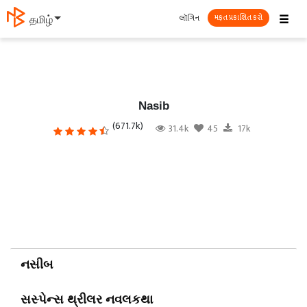
☰
લૉગિન
తెలుగు
મફત પ્રકાશિત કરો
Nasib
(671.7k)
31.4k
45
17k
નસીબ
સસ્પેન્સ
થ્રીલર
નવલકથા