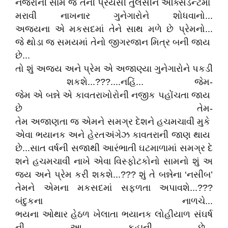
નજરોની સામે જ તેની પ્રેયસી તુલસીને એક્સિડન્ટમાં
મરાવી નાખનાર ગુનેગારોને શોધવાનો...
અજયના એ મકસદમાં તેને સાથ મળે છે પ્રેમનો...
જે થોડા જ સમયમાં તેનો જીગરજાન મિત્ર બની જાય
છે...
તો શું અજય અને પ્રેમ એ અજાણ્યા ગુનેગારોને પકડી
શકશે...???....નહિં... જેમ-
જેમ એ બન્ને એ કાવતરાખોરોની નજીક પહોંચતા જાય
છે તેમ-
તેમ અજાણતા જ એમને સમગ્ર દેશને હચમચાવી મુકે
એવા ભયાનક અને હેરતઅંગેઝ કાવતરાની જાણ થાય
છે...સાત વર્ષની સજાથી આરંભાતી ઘટમાળામાં સમગ્ર દે
શને હચમચાવી નાખે એવા વિસ્ફોટકોનો સામનો શું અ
જય અને પ્રેમ કરી શકશે...??? શું તે બન્નેના ‘નસીબ’
તેમને એમના મકસદમાં સફળતા અપાવશે...???
બંદુકના નાળચે...
ભયના ઓથાર હેઠળ ખેલાતા ભયાનક લોહીયાળ સંઘર્ષ
ની આ કહાની છે...