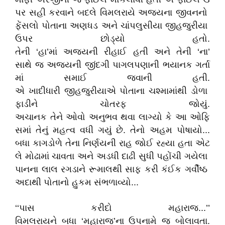
પર સહી કરવાને બદલે વિમલરાયે અજયના જીવનનો
ફેંસલો પોતાના અણધડ અને ચાંપલુસીયા જીહજુરીયા
ઉપર છોડ્યો હતો.
તેની ‘હા’માં અજયની રીહાઈ હતી અને તેની ‘ના’
સાથે જ અજયની જીંદગી પાગલપણાની ભયાનક ગર્તા
માં સમાઈ જવાની હતી.
એ ખાદીધારી જીહજુરીયાએ પોતાના ચશ્મામાંથી ડોળા
ફાડીને ચોતરફ જોયું.
અચાનક તેને ઓવો અનુભવ થવા લાગ્યો કે આ ઓફિ
સમાં તેનું મહત્વ વધી ગયું છે. તેનો અહમ પોષાયો...
બધા કાગડોળે તેના નિર્ણયની રાહ જોઈ રહ્યા હતા એટ
લે મોઢામાં ચાવતા અને અડધી દાઢી સુધી પહોંચી ગયેલા
પાનના લાલ રગડાને રૂમાલથી સાફ કરી કંઈક ગર્વીષ્ઠ
અદાથી પોતાનો હુકમ સંભળાવ્યો...
‘‘પાસ કરીદો મહારાજ...’’
વિમલરાયને બધા ‘મહારાજ’ના ઉપનામે જ બોલાવતા.