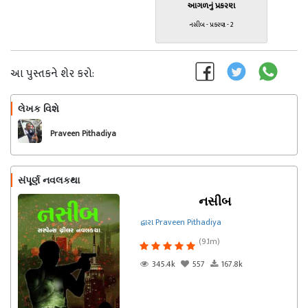
આગળનું પ્રકરણ
નસીબ - પ્રકરણ - 2
આ પુસ્તકને શેર કરો:
લેખક વિશે
અનુસરો
Praveen Pithadiya
સંપૂર્ણ નવલકથા
નસીબ
દ્વારા Praveen Pithadiya
(9.1m)
345.4k
557
167.8k