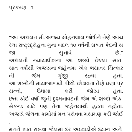
પ્રકરણ - ૧
‘‘આ અદાલત મી.અજય મોહનલાલ જોષીને તેણે આચ
રેલા રાષ્ટ્રદ્રોહના ગુના બદલ ૧૦ વર્ષની સખત કેદની સ
જા સુનાવે છે.’’
અદાલતી ન્યાયાધીશના આ શબ્દો છેલ્લા સાત-
સાત વર્ષોથી અજયના જહેનમાં એક ભયાવર ચિત્કાર
ની જેમ ગુંજી રહ્યા હતા.
આ શબ્દોની માયાજાળથી પીછો છોડાવતા તેણે ઘણા પ્ર
યત્નો, ઉધામા કરી જોયા હતા.
છતા કોઈ વર્ષો જુની દુશ્મનાવટની જેમ એ શબ્દો એક
સેકન્ડ માટે પણ તેના જહેનમાંથી હટતા નહોતા.
અજયે જેલના કામોમાં મન પરોવવા મથામણ કરી જોઈ
.
મનને શાંત રાખવા જેલમાં દર અઠવાડીએ ધ્યાન અને