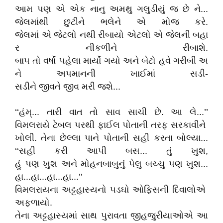
આમ પણ એ એક નાનુ અમથુ ગલુડીયું જ છે ને...
જેલમાંથી છુટીને ભલેને એ મોજ કરે.
જેલમાં એ જેટલો નથી રીબાયો એટલો એ જેલની બહા
ર નીકળીને રીબાશે.
બાપ તો વર્ષો પહેલા માર્યો ગયો અને બેટો હવે ગરીબી અ
ને અપમાનની ખાઈમાં સડી-
સડીને જીવતે જીવ મરી જશે...
‘‘હંમ્‌... તારી વાત તો સાવ સાચી છે. આ લે...’’
વિમલરાયે ટેબલ પરથી ફાઈલ પોતાની તરફ સરકાવીને
ખોલી. તેના છેલ્લા પાને પોતાની સહી કરતા બોલ્યા...
‘‘સહી કરી આપી બસ... તું ખુશ,
હું પણ ખુશ અને મોહનબાબુનું પેલુ બચ્ચુ પણ ખુશ...
હા...હા...હા...હા...’’
વિમલરાયના અટ્ટહાસ્યનો પડઘો ઓફિસની દિવાલોએ
અફળાયો.
તેના અટ્ટહાસ્યમાં સાથ પુરાવતા જીહજુરીયાઓએ આ