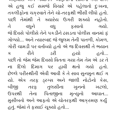
એ હજુ કઈ સમજે વિચારે એ પહેલાતો દુઃખના,
તકલીફોના ચક્રવાતે તેને ચો-તરફથી ભીંસી લીધો હતો.
પછી તેમાંથી તે ક્યારેય ઉગરી શક્યો નહોતો.
તે વધુને વધુ ફસાતો ગયો.
જે દિવસે પોલીસે તેને પકડીને ઢસડતા પોલીસ વાનમાં ફં
ગોળ્યો... અને ત્યારબાદ જે જુલમ તેની પાતળી, કોમળ,
ગોરી ચામડી પર વર્તાવ્યો હતો એ જ દિવસથી તે ભયાન
ક રીતે ડરી હયો હતો...
પછી તો જેમ જેમ દિવસો વિતતા ગયા તેમ તેમ એ ડર તે
ના દિલો દિમાગ પર હાવી થતો ગયો હતો.
છેલ્લે પરીસ્થીતી એવી આવી કે તે સાવ સુનમુન થઈ ગ
યો. એક તરફ ડ્રગ્સ અને જાલી નોટોનો કેસ,
બીજી તરફ તુલસીના ખુનનો ખટલો,
ઉપરથી તેના પિતાજીના મૃત્યુનો આઘાત...
મુસીબતો અને આફતો એ ચોતરફથી આક્રમણ કર્યું
હતું. જેમાં તે ફસાઈ ચૂક્યો હતો...