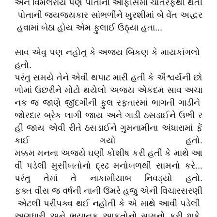
અને વિમલરાય પણ પોતાની ઓફીસમાં ચોતરફથી થતી
પોતાની જયજયકાર સાંભળીને ખુરશીમાં બે વેંત અદ્ધર
હવામાં બેઠા હોય એમ ફુલાઈ ઉઠ્યા હતા...
સાવ એવુ પણ નહોતુ કે અજય બિકણ કે માયકાંગલો
હતો.
પરંતુ સમયે તેને એવી થપાટ મારી હતી કે ઐશ્વર્યની છો
ળોમાં ઉછરીને મોટો થયેલો અજય એકદમ સાવ અચા
નક જ જાણે જીંદગીની ફુલ રફતારમાં ભાગતી ગાડીને
જોરદાર બ્રેક લાગી જાય અને ગાડી ઠસડાઈને ઉભી ર
હી જાય એવી રીતે ઠસડાઈને ગુમનામીના અંધારામાં ફેં
કાઈ ગયો હતો.
મક્કમ મનના અજયે ઘણી કોશીષ કરી હતી કે માથે આ
વી પડેલી મુસીબતોનો દ્રઢ મનોબળથી સામનો કરે...
પરંતુ તેમાં તે નાકામીયાબ નિવડ્યો હતો.
ફક્ત વીસ જ વર્ષની નાની ઉંમરે હજુ એની વિચારસરણી
એટલી પરીપક્વ થઈ નહોતી કે એ માથે આવી પડેલી
અણધારી અને ભયાનક આફતોનો સામનો કરી શકે.