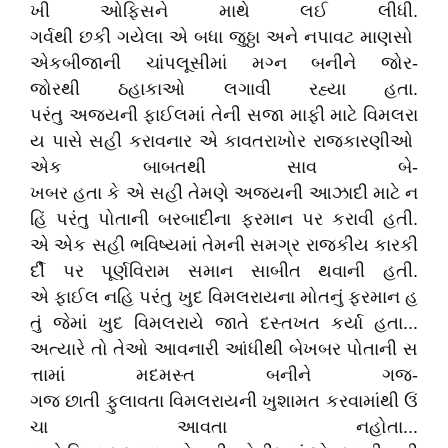
ખી ઓફિસને માથે લઈ લીધી.
ગર્વથી છકી ગયેલા એ બધા જુઠ્ઠા અને નપાવટ માણસો
એકબીજાની ચાંપલૂસીમાં મગ્ન બનીને જોર-
જોરથી ઠહાકાઓ લગાવી રહ્યા હતા.
પરંતુ અજયની ફાઈલમાં તેની સજા માફી માટે વિમલરા
ય પાસે સહી કરાવનાર એ કાવતરાખોર રાજકારણીઓ
એક બાબતથી સાવ બે-
ખબર હતા કે એ સહી તેમણે અજયની આઝાદી માટે ન
હિં પરંતુ પોતાની બરબાદીના ફરમાન પર કરાવી હતી.
એ એક સહી ભવિષ્યમાં તેમની સમગ્ર રાજકીય કારકી
ર્દી પર પૂર્ણવિરામ સમાન સાબીત થવાની હતી.
એ ફાઈલ નહિ પરંતુ ખુદ વિમલરાયના મોતનું ફરમાન હ
તું જેમાં ખુદ વિમલરાયે જાતે દસ્તખત કર્યા હતા...
અત્યારે તો તેઓ આવનારી આંધીથી બેખબર પોતાની સ
ત્તામાં મદમસ્ત બનીને ગજ-
ગજ છાતી ફુલાવતા વિમલરાયની ખુશામત કરવામાંથી ઉં
ચા આવતા નહોતા...