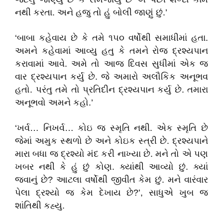
નથી કરતા. અને હજુ તો હું બોલી જાણું છું.’
‘બાબા કહેવાય છે કે તમે ૧૫૦ વર્ષોથી સમાધીમાં હતા.
અમને કહેવામાં આવ્યુ હતુ કે તમને રોજ દ્રશ્યપાન
કરાવામાં આવે. અમે તો આજ દિવસ સુધીમાં એક જ
વાર દ્રશ્યપાન કર્યુ છે. જે અમારો અલૌકિક અનૂભવ
હતો. પરંતુ તમે તો પ્રતિદીન દ્રશ્યપાન કર્યુ છે. તમારા
અનૂભવો અમને કહો.’
‘ખર્વ… નિખર્વ… કોઇ જ સ્મૃતિ નથી. એક સ્મૃતિ છે
જેમાં અમુક સ્થળો છે અને કોઇક સ્ત્રી છે. દ્રશ્યપાને
મારા બધા જ દ્રશ્યો મંદ કરી નાખ્યા છે. મને તો એ પણ
ખબર નથી કે હું છું કોણ. ક્યાંથી આવ્યો છું. ક્યાં
જવાનું છે? આટલા વર્ષોથી જીવીત કેમ છું. મને વારંવાર
પેલા દ્રશ્યો જ કેમ દેખાય છે?’, સાધુએ ખુબ જ
શાંતિથી કહ્યુ.