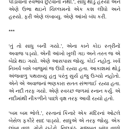
પીડાવાનોં સ્વભાવ છુંટવાનોં નથી.’, સાધુ થોડું હસ્યો અને
એણે ઉભા થઇને ચિલ્લમનો એક કશ લીધો અને
હસ્યો. ફરી એણે લંબાવ્યુ. એણે આંખો બંધ કરી.
***
‘તું તો સાધુ બની ગયો.’, એના કાને કોઇ સ્ત્રીનોં
અવાજ પડ્યો. એની આંખો ખુલી ગઇ અને તરત જ એ
બેઠો થઇ ગયો. એણે આસપાસ જોયુ. કોઈ નહોતુ. ખર્વ
નિખર્વ બન્ને બાજુમાં જ ઉંઘી રહ્યા હતા. આકાશમાં થોડું
અંજવાળુ પથરાવ્યુ હતુ પરંતુ સુર્ય હજુ ઉગ્યો નહોતો.
એને એ અવાજનાં ભણકારા સતત સંભળાઈ રહ્યા હતા.
એ નદી તરફ ગયો. એણે સ્વચ્છ જળમાં સ્નાન કર્યુ. એ
નદીમાંથી નીકળીને પાછો વૃક્ષ તરફ આવી રહ્યો હતો.
‘બમ બમ ભોલે.’, રસ્તાનાં કિનારે એક મંદિરનાં ઓટલે
બેસેલ ફકીરે સાદ પાડ્યો. સાધુએ એ તરફ જોયુ. એક
લાંબા વાળ, ગોરો ચહેરો, નિલકંઠ, મજબુત બાંધા વાળો