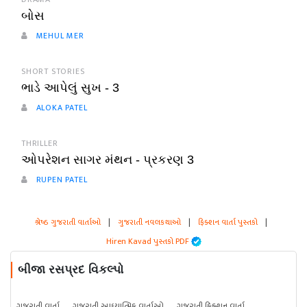
બોસ
MEHUL MER
SHORT STORIES
ભાડે આપેલું સુખ - 3
ALOKA PATEL
THRILLER
ઓપરેશન સાગર મંથન - પ્રકરણ 3
RUPEN PATEL
શ્રેષ્ઠ ગુજરાતી વાર્તાઓ
|
ગુજરાતી નવલકથાઓ
|
ફિક્શન વાર્તા પુસ્તકો
|
Hiren Kavad પુસ્તકો PDF
બીજા રસપ્રદ વિકલ્પો
ગુજરાતી વાર્તા
ગુજરાતી આધ્યાત્મિક વાર્તાઓ
ગુજરાતી ફિક્શન વાર્તા