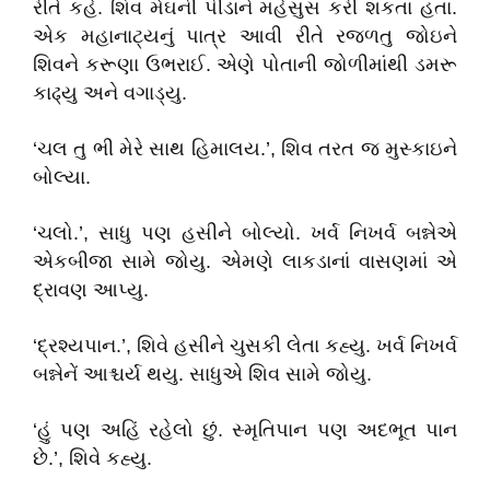
રીતે કહે. શિવ મેઘની પીડાને મહેસુસ કરી શકતા હતા.
એક મહાનાટ્યનું પાત્ર આવી રીતે રજળતુ જોઇને
શિવને કરૂણા ઉભરાઈ. એણે પોતાની જોળીમાંથી ડમરૂ
કાઢ્યુ અને વગાડ્યુ.
‘ચલ તુ ભી મેરે સાથ હિમાલય.’, શિવ તરત જ મુસ્કાઇને
બોલ્યા.
‘ચલો.’, સાધુ પણ હસીને બોલ્યો. ખર્વ નિખર્વ બન્નેએ
એકબીજા સામે જોયુ. એમણે લાકડાનાં વાસણમાં એ
દ્રાવણ આપ્યુ.
‘દ્રશ્યપાન.’, શિવે હસીને ચુસકી લેતા કહ્યુ. ખર્વ નિખર્વ
બન્નેનેં આશ્ચર્ય થયુ. સાધુએ શિવ સામે જોયુ.
‘હું પણ અહિં રહેલો છું. સ્મૃતિપાન પણ અદભૂત પાન
છે.’, શિવે કહ્યુ.