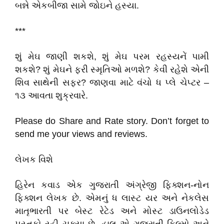
બન્ને એકબીજા સામે જોઇને હસ્યા.
***
શું મેઘ જાણી શકશે, શું મેઘ પરમ રહસ્યનેં પામી
શકશે? શું મેઘને ફરી સ્મૃતિઓ મળશે? કેવી રહેશે એની
શિવ સાથેની સફર? જાણવા માટે વંચો ધ પ્લે ચેપ્ટર –
૧૩ આવતા શુક્રવારે.
Please do Share and Rate story. Don’t forget to
send me your views and reviews.
લેખક વિશે
હિરેન કવાડ એક ગુજરાતી અંગ્રેજી ફિક્શન-નોન
ફિક્શન લેખક છે. એમનું ધ લાસ્ટ યર અને નેકલેસ
માતૃભારતી પર બેસ્ટ રેટેડ અને મોસ્ટ ડાઉનલોડેડ