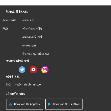
ઉપયોગી લિંક્સ
અમારા વિશે
સંપર્ક કરો
FAQ
ગોપનીયતા નીતિ
વાપરવાના નિયમો 
વળતર નીતિ
પેપરબેક પ્રકાશિત કરો
અમને ફોલો કરો
સંપર્ક કરો
info@matrubharti.com
મોબાઈલ એપ
Download On App Store
Download On Play Store