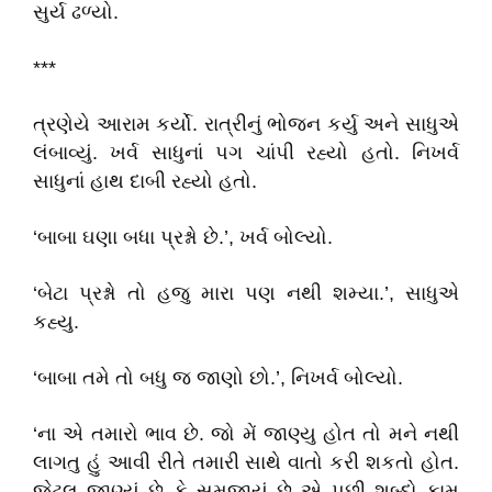
સુર્ય ઢળ્યો.
***
ત્રણેયે આરામ કર્યો. રાત્રીનું ભોજન કર્યુ અને સાધુએ
લંબાવ્યું. ખર્વ સાધુનાં પગ ચાંપી રહ્યો હતો. નિખર્વ
સાધુનાં હાથ દાબી રહ્યો હતો.
‘બાબા ઘણા બધા પ્રશ્નો છે.’, ખર્વ બોલ્યો.
‘બેટા પ્રશ્નો તો હજુ મારા પણ નથી શમ્યા.’, સાધુએ
કહ્યુ.
‘બાબા તમે તો બધુ જ જાણો છો.’, નિખર્વ બોલ્યો.
‘ના એ તમારો ભાવ છે. જો મેં જાણ્યુ હોત તો મને નથી
લાગતુ હું આવી રીતે તમારી સાથે વાતો કરી શકતો હોત.
જેટલુ જાણ્યું છે કે સમજાયું છે એ પછી શબ્દો કામ