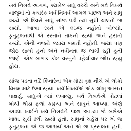
ખર્વ નિખર્વ આગળ, ક્યારેક સાધુ વચ્ચે અને ખર્વ નિખર્વ
બાજુમાં તો ક્યારેક ખર્વ નિખર્વ આગળ પાછળ અને સાધુ
વચ્ચે. એ દિવસે સાધુ સાંજ પડી ત્યાં સુધી ચાલતો જ
રહ્યો. આખા રસ્તે એ કંઇજ નહોતો બોલ્યો.
કુતુહલતાથી એ રસ્તાને તાકતો રહ્યો અને હસતો
રહ્યો. એની નજરો ક્યાંય ભમતી નહોતી. જ્યાં પણ
જોઇ રહ્યો હતો એને નવીનતા જ લાગી રહી હતી
જાણે. એક બાળક કોઇ વસ્તુને પહેલીવાર જોઇ રહ્યુ
હોય.
સાંજ પડતા નદિ કિનારેના એક મોટા વૃક્ષ નીચે એ લોકો
વિરામ માટે ઉભા રહ્યા. ખર્વ નિખર્વએ એક લાંબુ આસન
પાથર્યુ. સાધુએ ત્યાં લંબાવ્યુ. ખર્વ નિખર્વએ પોટલાં
માંથી થોડા ફળો કાઢ્યા અને સાધુને આપ્યા. એણે
અડધા ખાઈને ખર્વ નિખર્વને પાછા આપ્યા જે બન્નેએ
ખાધા. સુર્ય ઢળી રહ્યો હતો. સાધુનાં ચહેરા પર એ જ
કુતુહલતા એ જ આશ્ચર્ય અને એ જ પ્રસન્નતા હતી.