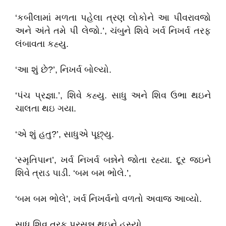
‘કબીલામાં મળતા પહેલા ત્રણ લોકોને આ પીવરાવજો
અને અંતે તમે પી લેજો.’, ચંબુને શિવે ખર્વ નિખર્વ તરફ
લંબાવતા કહ્યુ.
‘આ શું છે?’, નિખર્વ બોલ્યો.
‘પંચ પ્રજ્ઞા.’, શિવે કહ્યુ. સાધુ અને શિવ ઉભા થઇને
ચાલતા થઇ ગયા.
‘એ શું હતુ?’, સાધુએ પૂછ્યુ.
‘સ્મૃતિપાન’, ખર્વ નિખર્વ બન્નેને જોતા રહ્યા. દૂર જઇને
શિવે ત્રાડ પાડી. ‘બમ બમ ભોલે.’,
‘બમ બમ ભોલે’, ખર્વ નિખર્વનો વળતો અવાજ આવ્યો.
સાધુ શિવ તરફ પ્રસન્ન થઇને હસ્યો.