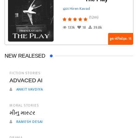
દ્વારા Hiren Kavad
(1.2m)
133k
18
39.8k
કુલ એપિસોડ્સ : 15
NEW REALESED
FICTION STORIES
ADVACED AI
ANKIT VAVDIYA
MORAL STORIES
મીનુ માસ્ટર
RAMESH DESAI
DRAMA