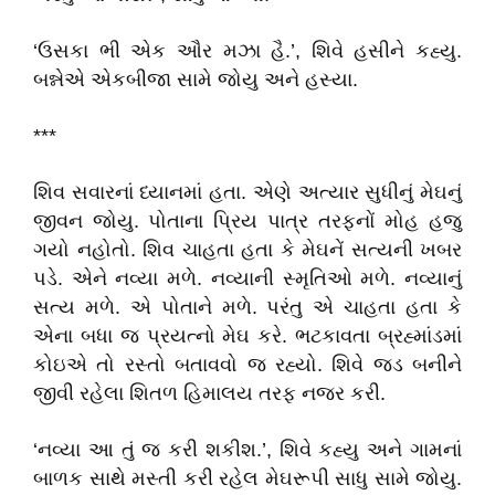
‘ઉસકા ભી એક ઔર મઝા હૈ.’, શિવે હસીને કહ્યુ.
બન્નેએ એકબીજા સામે જોયુ અને હસ્યા.
***
શિવ સવારનાં ધ્યાનમાં હતા. એણે અત્યાર સુધીનું મેઘનું
જીવન જોયુ. પોતાના પ્રિય પાત્ર તરફનોં મોહ હજુ
ગયો નહોતો. શિવ ચાહતા હતા કે મેઘનેં સત્યની ખબર
પડે. એને નવ્યા મળે. નવ્યાની સ્મૃતિઓ મળે. નવ્યાનું
સત્ય મળે. એ પોતાને મળે. પરંતુ એ ચાહતા હતા કે
એના બધા જ પ્રયત્નો મેઘ કરે. ભટકાવતા બ્રહ્માંડમાં
કોઇએ તો રસ્તો બતાવવો જ રહ્યો. શિવે જડ બનીને
જીવી રહેલા શિતળ હિમાલય તરફ નજર કરી.
‘નવ્યા આ તું જ કરી શકીશ.’, શિવે કહ્યુ અને ગામનાં
બાળક સાથે મસ્તી કરી રહેલ મેઘરૂપી સાધુ સામે જોયુ.