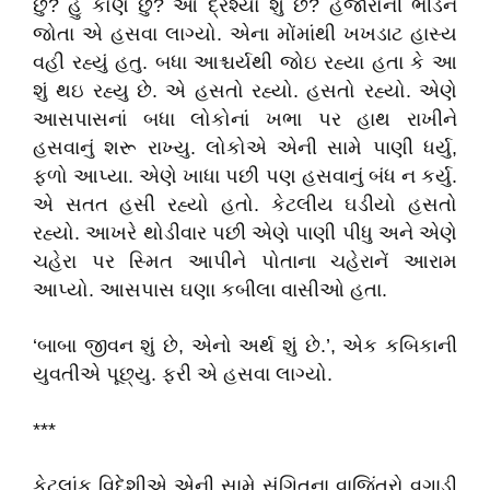
છું? હું કોણ છું? આ દ્રશ્યો શું છે? હજારોની ભીડને
જોતા એ હસવા લાગ્યો. એના મોંમાંથી ખખડાટ હાસ્ય
વહી રહ્યું હતુ. બધા આશ્ચર્યથી જોઇ રહ્યા હતા કે આ
શું થઇ રહ્યુ છે. એ હસતો રહ્યો. હસતો રહ્યો. એણે
આસપાસનાં બધા લોકોનાં ખભા પર હાથ રાખીને
હસવાનું શરૂ રાખ્યુ. લોકોએ એની સામે પાણી ધર્યુ,
ફળો આપ્યા. એણે ખાધા પછી પણ હસવાનું બંધ ન કર્યુ.
એ સતત હસી રહ્યો હતો. કેટલીય ઘડીયો હસતો
રહ્યો. આખરે થોડીવાર પછી એણે પાણી પીધુ અને એણે
ચહેરા પર સ્મિત આપીને પોતાના ચહેરાનેં આરામ
આપ્યો. આસપાસ ઘણા કબીલા વાસીઓ હતા.
‘બાબા જીવન શું છે, એનો અર્થ શું છે.’, એક કબિકાની
યુવતીએ પૂછ્યુ. ફરી એ હસવા લાગ્યો.
***
કેટલાંક વિદેશીએ એની સામે સંગિતના વાજિંત્રો વગાડી