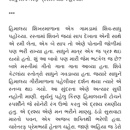
***
હિમાલય શિખરમાળાના એક ગામડામાં શિવ-સાધુ
પહોંચ્યા. રસ્તામાં શિવને જ્યાં સાપ દેખાતા એની સાથે
એ રમી લેતા, એક બે સાપ તો એણે પોતાની જોળીમાં
પણ ભરી રાખ્યા હતા. સાધુને માત્ર એક જ પ્રશ્ન થઇ
રહ્યો હતો. શું આ બાવો પણ મારી જેમ ભટકેલ જ છે?
બન્ને મસ્તીમાં ગીતો ગાતા ગાતા આવ્યા હતા. શિવે
કેટલાંય સ્તોત્રો સાધુને ગવડાવ્યા હતા. જ્યારે સાધુનેં
હિમાલય ગીરીમાળાના પહેલીવાર દર્શન થયા ત્યારે એ
સ્તબ્ધ થઇ ગયો. આ સુંદરતા એણે અત્યાર સુધી
નહોતી માણી. સુર્યનું પહેલુ કિરણ હિમાલયની ટોચને
સ્પર્શીને જે સોનેરી રંગ ઉભો કરતુ એ દ્રશ્ય રમણીય
હતુ. એ દ્રશ્ય એણે મન ભરીને માણ્યુ. ઠંડો સુસવાટા
મારતો પવન, એક અજબ શક્તિથી ભરેલી હવા.
ચારેતરફ પ્રેમભર્યા હેતાળ ચહેરા. જાણે અહિંયા જ ડેરો