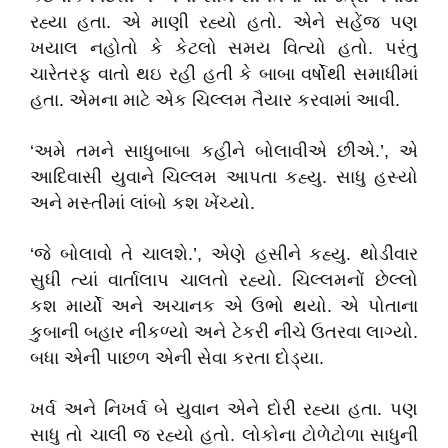
રહ્યા હતા. એ માણી રહ્યો હતો. એને સહેંજ પણ
ખયાલ નહોતો કે કેટલો સમય વિત્યો હતો. પરંતુ
ચારેતરફ વાતો થઇ રહી હતી કે બાબા વર્ષોથી સમાધીમાં
હતા. એમના માટે એક ચિલ્લમ તૈયાર કરવામાં આવી.
‘અમે તમને સાધુબાબા કહીને બોલાવીએ છીએ.’, એ
આદિવાસી યુવાને ચિલ્લમ આપતા કહ્યુ. સાધુ હસ્યો
અને મસ્તીમાં લાંબો કશ ખેંચ્યો.
‘જે બોલાવો તે ચાલશે.’, એણે હસીને કહ્યુ. થોડીવાર
સુધી ત્યાં વાર્તાલાપ ચાલતો રહ્યો. ચિલ્લમનોં છેલ્લો
કશ માર્યો અને અચાનક એ ઉભો થયો. એ પોતાના
કુબાની બહાર નીકળ્યો અને ટેકરી નીચે ઉતરવા લાગ્યો.
બધા એની પાછળ એની સેવા કરતા દોડ્યા.
ખર્વ અને નિખર્વ બે યુવાન એને દોરી રહ્યા હતા. પણ
સાધુ તો ચાલી જ રહ્યો હતો. લોકોના ટોળેટોળા સાધુની