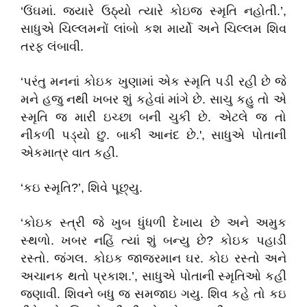
‘ઉંઘમાં. જ્યારે ઉઠ્યો ત્યારે કોઇજ સ્મૃતિ નહોતી.’,
સાધુએ ચિલ્લમનોં લાંબો કશ માર્યો અને ચિલ્લમ શિવ
તરફ લંબાવી.
‘પરંતુ મનનાં કોઇક ખુણામાં એક સ્મૃતિ પડી રહી છે જે
મને હજુ નથી ખબર શું કહેવાં માંગે છે. સાચુ કહુ તો એ
સ્મૃતિ જ મારી ઇચ્છા બની ચુકી છે. એટલે જ તો
નીકળી પડ્યો છુ. બાકી આનંદ છે.', સાધુએ પોતાની
એકમાત્ર વાત કહી.
‘કઇ સ્મૃતિ?’, શિવે પૂછ્યુ.
‘કોઇક સ્ત્રી જે ખુબ ધુંધળી દેખાય છે અને અમુક
સ્થળો. ખબર નહિં ત્યાં શું બન્યુ છે? કોઇક પહાડી
રસ્તો. જંગલ. કોઇક જાજરમાન ઘર. કોઇ રસ્તો અને
અચાનક થતો પ્રકાશ.’, સાધુએ પોતાની સ્મૃતિઓ કહી
જણાવી. શિવને બધુ જ સમજાઇ ગયુ. શિવ કહે તો કઇ