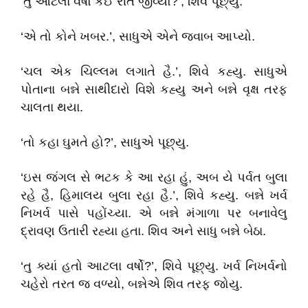
‘તુ આટલા વર્ષો કઈ રીતે જીવ્યો?’, શિવે પૂછ્યુ.
‘એ તો કોને ખબર.’, સાધુએ એને જવાબ આપ્યો.
‘ચલ એક ચિલ્લમ લગાતે હૈ.’, શિવે કહ્યુ. સાધુએ
પોતાના બન્ને સાથીદારો વિશે કહ્યુ અને બન્ને વૃક્ષ તરફ
ચાલતા થયા.
‘તો કહા ઘુમતે હો?’, સાધુએ પૂછ્યુ.
‘ઇસ જંગલ સે ભટક કે આ રહા હું, અબ યે પર્વત બુલા
રહે હૈ, હિમાલય બુલા રહા હૈ.’, શિવે કહ્યુ. બન્ને ખર્વ
નિખર્વ પાસે પહોંચ્યા. એ બન્ને મંગાળા પર બનાવેલુ
દ્રાવણ ઉતારી રહ્યા હતા. શિવ અને સાધુ બન્ને બેઠા.
‘તુ ક્યાં હતો આટલા વર્ષો?’, શિવે પૂછ્યુ. ખર્વ નિખર્વનો
ચહેરો તરત જ વળ્યો, બન્નેએ શિવ તરફ જોયુ.