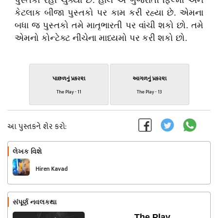
પુસ્તકો રહી ચુક્યા છે. હાલ એ ગુજરાતી ફિલ્મો અને
કેટલાક બીજા પુસ્તકો પર કામ કરી રહ્યા છે. એમના
બધા જ પુસ્તકો તમે માતૃભારતી પર વાંચી શકો છો. તમે
એમનો કોન્ટેક્ટ નીચેના માધ્યમો પર કરી શકો છો.
પાછળનું પ્રકરણ
આગળનું પ્રકરણ
The Play - 11
The Play - 13
આ પુસ્તકને શેર કરો:
લેખક વિશે
અનુસરો
Hiren Kavad
સંપૂર્ણ નવલકથા
The Play