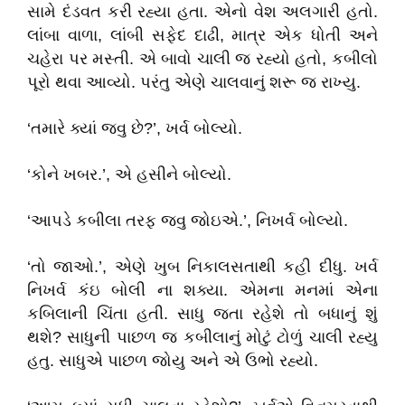
સામે દંડવત કરી રહ્યા હતા. એનો વેશ અલગારી હતો.
લાંબા વાળા, લાંબી સફેદ દાઢી, માત્ર એક ધોતી અને
ચહેરા પર મસ્તી. એ બાવો ચાલી જ રહ્યો હતો, કબીલો
પૂરો થવા આવ્યો. પરંતુ એણે ચાલવાનું શરૂ જ રાખ્યુ.
‘તમારે ક્યાં જવુ છે?’, ખર્વ બોલ્યો.
‘કોને ખબર.’, એ હસીને બોલ્યો.
‘આપડે કબીલા તરફ જવુ જોઇએ.’, નિખર્વ બોલ્યો.
‘તો જાઓ.’, એણે ખુબ નિકાલસતાથી કહી દીધુ. ખર્વ
નિખર્વ કંઇ બોલી ના શક્યા. એમના મનમાં એના
કબિલાની ચિંતા હતી. સાધુ જતા રહેશે તો બધાનું શું
થશે? સાધુની પાછળ જ કબીલાનું મોટું ટોળું ચાલી રહ્યુ
હતુ. સાધુએ પાછળ જોયુ અને એ ઉભો રહ્યો.