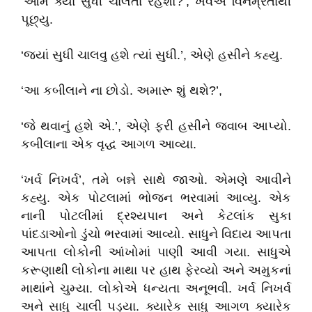
‘આમ ક્યાં સુધી ચાલતા રહેશો?’, ખર્વએ વિનમ્રતાથી
પૂછ્યુ.
‘જ્યાં સુધી ચાલવુ હશે ત્યાં સુધી.’, એણે હસીને કહ્યુ.
‘આ કબીલાને ના છોડો. અમારૂ શું થશે?’,
‘જે થવાનું હશે એ.’, એણે ફરી હસીને જવાબ આપ્યો.
કબીલાના એક વૃદ્ધ આગળ આવ્યા.
‘ખર્વ નિખર્વ’, તમે બન્ને સાથે જાઓ. એમણે આવીને
કહ્યુ. એક પોટલામાં ભોજન ભરવામાં આવ્યુ. એક
નાની પોટલીમાં દ્રશ્યપાન અને કેટલાંક સુકા
પાંદડાઓનો ડુંચો ભરવામાં આવ્યો. સાધુને વિદાય આપતા
આપતા લોકોનીં આંખોમાં પાણી આવી ગયા. સાધુએ
કરૂણાથી લોકોના માથા પર હાથ ફેરવ્યો અને અમુકનાં
માથાંને ચુમ્યા. લોકોએ ધન્યતા અનૂભવી. ખર્વ નિખર્વ
અને સાધુ ચાલી પડ્યા. ક્યારેક સાધુ આગળ ક્યારેક