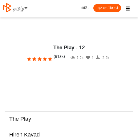
☰
લૉગિન
தமிழ்
મફત પ્રકાશિત કરો
The Play - 12
(61.3k)
7.2k
1
2.2k
The Play
Hiren Kavad