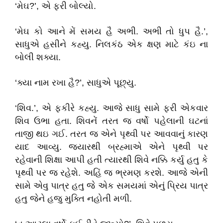
‘મેઘ?’, એ ફરી બોલ્યો.
‘મેઘ કો આને મેં સમય હૈ અભી. અભી તો ધુપ હૈ.’,
સાધુએ હસીને કહ્યુ. નિલકંઠ એક ક્ષણ માટે કંઇ ના
બોલી શક્યા.
‘ક્યા નામ રખા હૈ?’, સાધુએ પૂછ્યુ.
‘શિવ.’, એ ફકીરે કહ્યુ. આજે સાધુ સામે ફરી એકવાર
શિવ ઉભા હતા. શિવનેં તરત જ વર્ષો પહેલાની ઘટનાં
તાજી થઇ ગઈ. તરત જ એને પૃથ્વી પર આવવાનું કારણ
યાદ આવ્યુ. જ્યારથી બ્રહ્માએ એને પૃથ્વી પર
રહેવાની શિક્ષા આપી હતી ત્યારથી શિવે નક્કિ કર્યુ હતુ કે
પૃથ્વી પર જ રહેશે. અહિં જ ભ્રમણ કરશે. આજે એની
સામે એવુ પાત્ર હતુ જે એક સમયમાં એનું પ્રિય પાત્ર
હતુ જેને હજુ મુક્તિ નહોતી મળી.