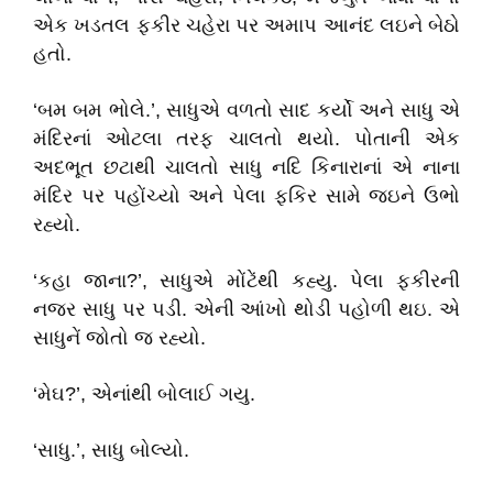
એક ખડતલ ફકીર ચહેરા પર અમાપ આનંદ લઇને બેઠો
હતો.
‘બમ બમ ભોલે.’, સાધુએ વળતો સાદ કર્યો અને સાધુ એ
મંદિરનાં ઓટલા તરફ ચાલતો થયો. પોતાની એક
અદભૂત છટાથી ચાલતો સાધુ નદિ કિનારાનાં એ નાના
મંદિર પર પહોંચ્યો અને પેલા ફકિર સામે જઇને ઉભો
રહ્યો.
‘કહા જાના?’, સાધુએ મોંટેંથી કહ્યુ. પેલા ફકીરની
નજર સાધુ પર પડી. એની આંખો થોડી પહોળી થઇ. એ
સાધુનેં જોતો જ રહ્યો.
‘મેઘ?’, એનાંથી બોલાઈ ગયુ.
‘સાધુ.’, સાધુ બોલ્યો.