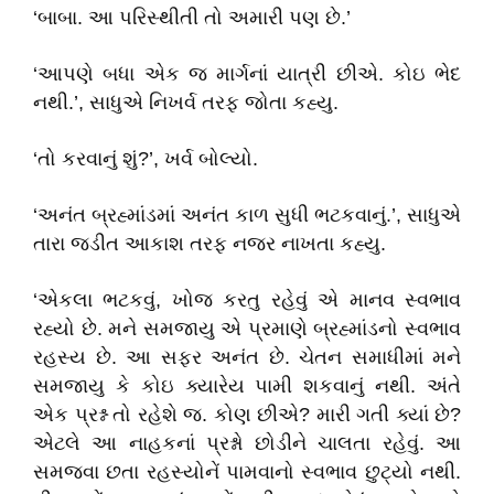
‘બાબા. આ પરિસ્થીતી તો અમારી પણ છે.’
‘આપણે બધા એક જ માર્ગનાં યાત્રી છીએ. કોઇ ભેદ
નથી.’, સાધુએ નિખર્વ તરફ જોતા કહ્યુ.
‘તો કરવાનું શું?’, ખર્વ બોલ્યો.
‘અનંત બ્રહ્માંડમાં અનંત કાળ સુધી ભટકવાનું.’, સાધુએ
તારા જડીત આકાશ તરફ નજર નાખતા કહ્યુ.
‘એકલા ભટકવું, ખોજ કરતુ રહેવું એ માનવ સ્વભાવ
રહ્યો છે. મને સમજાયુ એ પ્રમાણે બ્રહ્માંડનો સ્વભાવ
રહસ્ય છે. આ સફર અનંત છે. ચેતન સમાધીમાં મને
સમજાયુ કે કોઇ ક્યારેય પામી શકવાનું નથી. અંતે
એક પ્રશ્ન તો રહેશે જ. કોણ છીએ? મારી ગતી ક્યાં છે?
એટલે આ નાહકનાં પ્રશ્નો છોડીને ચાલતા રહેવું. આ
સમજવા છતા રહસ્યોનેં પામવાનો સ્વભાવ છુટ્યો નથી.