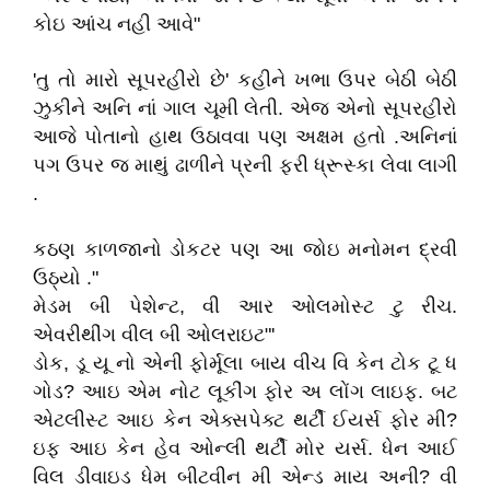
કોઇ આંચ નહી આવે"
'તુ તો મારો સૂપરહીરો છે' કહીને ખભા ઉપર બેઠી બેઠી
ઝુકીને અનિ નાં ગાલ ચૂમી લેતી. એજ એનો સૂપરહીરો
આજે પોતાનો હાથ ઉઠાવવા પણ અક્ષમ હતો .અનિનાં
પગ ઉપર જ માથું ઢાળીને પ્રની ફરી ધ્રૂસ્કા લેવા લાગી
.
કઠણ કાળજાનો ડોકટર પણ આ જોઇ મનોમન દ્રવી
ઉઠ્યો ."
મેડમ બી પેશેન્ટ, વી આર ઓલમોસ્ટ ટુ રીચ.
એવરીથીંગ વીલ બી ઓલરાઇટ"'
ડોક, ડૂ યૂ નો એની ફોર્મૂલા બાય વીચ વિ કેન ટોક ટૂ ધ
ગોડ? આઇ એમ નોટ લૂકીંગ ફોર અ લોંગ લાઇફ. બટ
એટલીસ્ટ આઇ કેન એક્સપેક્ટ થર્ટી ઈયર્સ ફોર મી?
ઇફ આઇ કેન હેવ ઓન્લી થર્ટી મોર યર્સ. ધેન આઈ
વિલ ડીવાઇડ ધેમ બીટવીન મી એન્ડ માય અની? વી