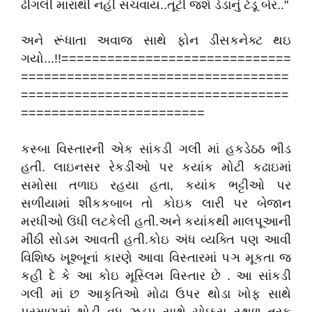
ઢીંગલી મારાથી નહી સચવાય..તૂટી જશે ડેડાનું ટેડૂ બેર.."
અને રૂંધાતા અવાજ સાથે ફોન ડીસકનેક્ટ થઇ
ગયો...!!==============================
===================================
===================================
========================
કસ્બા વિસ્તારની એક સાંકડી ગલી માં હકડેઠઠ ભીડ
હતી. લાઇનસર રેકડીઓ પર કયાંક મોટી કઢાઇમાં
સમોસા તળાઇ રહયા હતા, કયાંક ભટ્ટીઓ પર
સળીયામાં શીકકબાબ તો કોઇક લારી પર બેજાન
મરધીઓ ઉંધી લટકેલી હતી.અને કયાંકથી માલપૂઆની
મીઠી સોડમ આવતી હતી.કોઇ અંધ વ્યક્તિ પણ આવી
વિશિષ્ઠ ખૂશ્બૂનાં કારણે આવા વિસ્તારમાં પઞ મૂકતા જ
કહી દે કે આ કોઇ મૂસ્લિમ વિસ્તાર છે . આ સાંકડી
ગલી માં છ આકૃતિઓ મોઢા ઉપર થોડા ખોફ સાથે