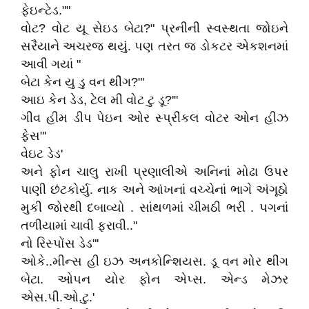
ફેઇન્ટેડ.""
વોટ? વોટ યૂ સેઇડ બેટા?" પ્રનીની સ્વસ્થતા જોઇને
સરૈયાને અચરજ થયું. પણ તરત જ ડોકટર એકશનમાં
આવી ગયાં "
બેટા કેન યુ ડુ વન થીંગ?"'
આઇ કેન ડેડ, ટેલ મી વોટ ટુ ડૂ?'"
ગીવ હીમ ડીપ પેઇન ઓર સ્પ્રીંકલ વોટર ઓન હીઝ
ફેસ"'
વેઇટ ડેડ'
અને ફોન ચાલુ રાખી પ્રણાલીએ અનિનાં મોઢા ઉપર
પાણી છંટકોર્યુ. નાક અને આંખનાં વચ્ચેનાં ભાગે અંગૂઠો
મુકી જોરથી દબાવ્યો . સાંથળમાં ચીમઠી ભરી . પગનાં
તળીયામાં ચાવી ફરાવી.."
નો રિસ્પોંસ ડેડ"'
ઓકે..મીન્સ હી ઇઝ અનકોન્શિયસ. ડૂ વન મોર થીંગ
બેટા. ઓપન યોર ફોન એપ્સ. એન્ડ મેઝર
એસ.પી.ઓ.ટુ.'