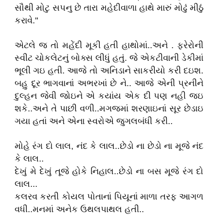
સૌથી મોટુ સપનુ છે તારા મહેદીવાળા હાથે મારું મોઢું મીઠું
કરાવે."
એટલે જ તો મહેંદી મૂકી હતી હાથોમાં..અને . ફરેરોની
સ્વીટ ચોકલેટનું બોક્સ લીધું હતું. જે એકટીવાની ડેકીમાં
ભૂલી ગઇ હતી. આજે તો અનિડાને સાકરીયો કરી દઇશ.
બહુ દૂર ભાગવાનાં અભરખાં છે ને.. આજે એની પ્રનીને
દુલ્હન જેવી જોઇને એ કયાંય એક દી પણ નહી જઇ
શકે..અને તે પાછી વળી..મગજમાં શરણાઇનાં સૂર છેડાઇ
ગયા હતાં અને એના સ્વરોએ જુગલબંધી કરી..
મોહે રંગ દો લાલ, નંદ કે લાલ..છેડો ના છેડો ના મૂજે નંદ
કે લાલ..
દેખું મે દેખું તૂજે હોકે નિહાલ..છેડો ના બસ મૂજે રંગ દો
લાલ...
કલરવ કરતી કોયલ પોતાનાં પિયૂનાં માળા તરફ આગળ
વધી..મનમાં અનેક ઉથલપાથલ હતી..