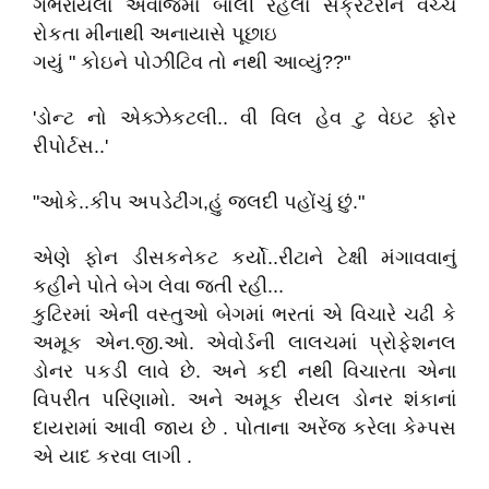
ગભરાયેલા અવાજમાં બોલી રહેલા સેક્રેટરીને વચ્ચે
રોકતા મીનાથી અનાયાસે પૂછાઇ
ગયું " કોઇને પોઝીટિવ તો નથી આવ્યું??"
'ડોન્ટ નો એક્ઝેકટલી.. વી વિલ હેવ ટુ વેઇટ ફોર
રીપોર્ટસ..'
"ઓકે..કીપ અપડેટીંગ,હું જલદી પહોંચું છું."
એણે ફોન ડીસકનેકટ કર્યો..રીટાને ટેક્ષી મંગાવવાનું
કહીને પોતે બેગ લેવા જતી રહી...
કુટિરમાં એની વસ્તુઓ બેગમાં ભરતાં એ વિચારે ચઢી કે
અમૂક એન.જી.ઓ. એવોર્ડની લાલચમાં પ્રોફેશનલ
ડોનર પકડી લાવે છે. અને કદી નથી વિચારતા એના
વિપરીત પરિણામો. અને અમૂક રીયલ ડોનર શંકાનાં
દાયરામાં આવી જાય છે . પોતાના અરેંજ કરેલા કેમ્પસ
એ યાદ કરવા લાગી .