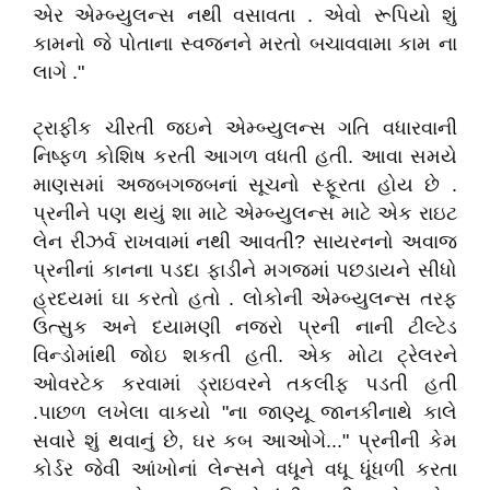
એર એમ્બ્યુલન્સ નથી વસાવતા . એવો રૂપિયો શું
કામનો જે પોતાના સ્વજનને મરતો બચાવવામા કામ ના
લાગે ."
ટ્રાફીક ચીરતી જઇને એમ્બ્યુલન્સ ગતિ વધારવાની
નિષ્ફળ કોશિષ કરતી આગળ વધતી હતી. આવા સમયે
માણસમાં અજબગજબનાં સૂચનો સ્ફૂરતા હોય છે .
પ્રનીને પણ થયું શા માટે એમ્બ્યુલન્સ માટે એક રાઇટ
લેન રીઝર્વ રાખવામાં નથી આવતી? સાયરનનો અવાજ
પ્રનીનાં કાનના પડદા ફાડીને મગજમાં પછડાયને સીધો
હ્રદયમાં ઘા કરતો હતો . લોકોની એમ્બ્યુલન્સ તરફ
ઉત્સુક અને દયામણી નજરો પ્રની નાની ટીલ્ટેડ
વિન્ડોમાંથી જોઇ શકતી હતી. એક મોટા ટ્રેલરને
ઓવરટેક કરવામાં ડ્રાઇવરને તકલીફ પડતી હતી
.પાછળ લખેલા વાકયો "ના જાણ્યૂ જાનકીનાથે કાલે
સવારે શું થવાનું છે, ઘર કબ આઓગે..." પ્રનીની કેમ
કોર્ડર જેવી આંખોનાં લેન્સને વધૂને વધૂ ધૂંધળી કરતા