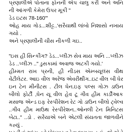
પ્રણાલીએ પોતાના ફોનની એપ ચાલુ કરી અને અનિ
ની આંગળી કેમેરા ઉપર મૂકી "
ડેડ ઇટસ 78-160"'
ઓહ માય ગોડ...શીટ્ટ..'સરૈયાથી લાંબો નિશાસો નખાય
ગયો .
અને પ્રણાલીની ચીસ નીકળી ગઇ..
"ઇસ હી સિન્કીંગ? ડેડ...પ્લીઝ સેવ માય અનિ ...પ્લીઝ
ડેડ ..પ્લીઝ .." ડુસકામાં અવાજ અટકી ગયો.'
હીમ્મત રાખ પ્રની, હી નીડસ એમ્બયૂલંસ વીથ
વેંટીલેટર. આઇ વીલ અરેંજ એવરીથીંગ..ઇટ વીલ બી ધેર
ઇન ટેન મીનીટસ . ટીલ ધેન.ઇફ પલ્સ ગોઝ ડાઉન
બીલો ફોર્ટી ,ધેન યૂ વીલ હેવ ટૂ ગીવ હીમ કાર્ડીઆક
મસાજ એન્ડ ઇફ રેસ્પીરેશન રેટ ગો ડાઉન બીલો ટ્વેલ્વ
..ગીવ હીમ માઉથ રેસ્પીરેશન..ઓનલી ટેન મિનિટસ
બેટા.." ..ડો . સરૈયાએ બને એટલી સંયતતા જાળવીને
કહ્યું .