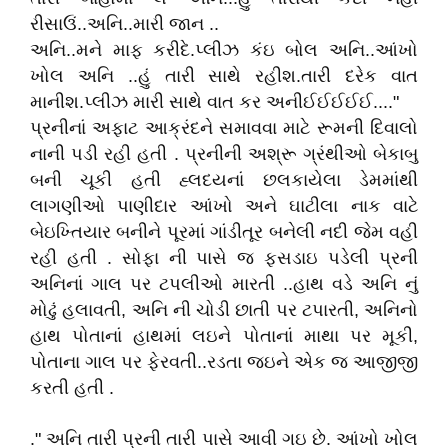
રીસાઉં..અનિ..મારી જાન ..
અનિ..મને માફ કરીદે.પ્લીઝ કંઇ બોલ અનિ..આંખો
ખોલ અનિ ..હું તારી સાથે રહીશ.તારી દરેક વાત
માનીશ.પ્લીઝ મારી સાથે વાત કર અનીઈઈઈઈઈ...."
પ્રનીનાં અફાટ આક્રંદને સમાવવા માટે રૂમની દિવાલો
નાની પડી રહી હતી . પ્રનીની અશ્રૂ ગ્રંથીઓ બેકાબુ
બની ચૂકી હતી હ્લદયનાં છલકાયેલા ડેમમાંથી
લાગણીઓ પાણીદાર આંખો અને ઘાટીલા નાક વાટે
બેઇખ્તિયાર બનીને પૂરમાં ગાંડીતૂર બનેલી નદી જેમ વહી
રહી હતી . સોફા ની પાસે જ ફસડાઇ પડેલી પ્રની
અનિનાં ગાલ પર ટપલીઓ મારતી ..હાથ વડે અનિ નું
મોઢું હલાવતી, અનિ ની ચોડી છાતી પર ટપારતી, અનિનો
હાથ પોતાનાં હાથમાં લઇને પોતાનાં માથા પર મૂકી,
પોતાના ગાલ પર ફેરવતી..રડતા જઇને એક જ આજીજી
કરતી હતી .
." અનિ તારી પ્રની તારી પાસે આવી ગઇ છે. આંખો ખોલ