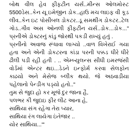
બોથ વીલ હેવ ફીફટીન યર્સ..મીન્સ ઓલમોસ્ટ
5500ડેસ..કેન યૂ ઇમેજીન ડોક..હાઉ મચ લાઇફ વી કૂડ
લીવ..કેન ઇટ પોસીબલ ડોકટર..ડૂ સમથીંગ ડોકટર..ટેલ
ગોડ..ગીવ અસ ઓનલી ફીફટીન યર્સ..ડોક...ડોક..."
પ્રનીએ ડોક્ટરનું કાંડુ જોરથી પકડી રાખ્યું હતું .
પ્રનીનો અવાજ રૂંધાવા લાગ્યો ..વાળ વિખેરાઈ ગયા
હતા અને એની ડોકટરના કાંડા પરની પક્કડ ધીરે ધીરે
ઢીલી પડી રહી હતી . .. એમ્બ્યુલન્સ સીધી ઇમરજંસી
વોર્ડમાં એન્ટર થઇ...ડેડને ઇન્ફોર્મ કરવા સેલફોન
કાઢયો અને મેસેજ બ્લીંક થયો. જે અઠવાડીયા
પહેલાનો પેન્ડીંગ પડ્યો હતો.."
તુમ સે જુદા હો કર મૂજે દુર જાના હૈ,
પલભર કી જુદાઇ ફીર લૌટ આના હે,
સાથિયા સંગ રહેગા તેરા પ્યાર,
સાથિયા રંગ લાયેગા ઇંતેજાર ..
યોર સાથિયા..."'