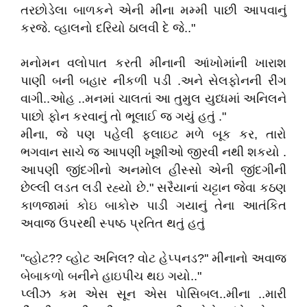
તરછોડેલા બાળકને એની મીના મમ્મી પાછી આપવાનું
કરજે. વ્હાલનો દરિયો ઠાલવી દે જે.."
મનોમન વલોપાત કરતી મીનાની આંખોમાંની ખારાશ
પાણી બની બહાર નીકળી પડી .અને સેલફોનની રીંગ
વાગી..ઓહ ..મનમાં ચાલતાં આ તુમુલ યુધ્ધમાં અનિલને
પાછો ફોન કરવાનું તો ભૂલાઈ જ ગયું હતું ."
મીના, જે પણ પહેલી ફલાઇટ મળે બૂક કર, તારો
ભગવાન સાચે જ આપણી ખૂશીઓ જીરવી નથી શકયો .
આપણી જીંદગીનો અનમોલ હીસ્સો એની જીંદગીની
છેલ્લી લડત લડી રહ્યો છે." સરૈયાનાં ચટ્ટાન જેવા કઠણ
કાળજામાં કોઇ બાકોરુ પાડી ગયાનું તેના આતંકિત
અવાજ ઉપરથી સ્પષ્ઠ પ્રતિત થતું હતું
"વ્હોટ?? વ્હોટ અનિલ? વોટ હેપ્પનડ?'' મીનાનો અવાજ
બેબાકળો બનીને હાઇપીચ થઇ ગયો.."
પ્લીઝ કમ એસ સૂન એસ પોસિબલ..મીના ..મારી