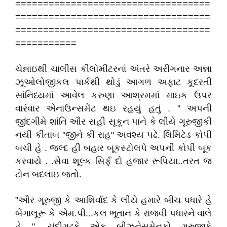
===================================
===================================
===================================
===========
ચેન્નાઇથી ચાલીસ કીલોમીટરનાં અંતરે અરીગનાર અન્ના
ઝૂઓલોજીકલ પાર્કથી થોડું આગળ અફાટ કૂદરતી
સાંનિધ્યમાં આવેલ કરુણા આશ્રમમાં માઇક ઉપર
વારંવાર એનાઉન્સમેંટ થઇ રહયું હતું . " અપની
જીંદગીમે શાંતિ ઔર સહી સૂકૂન પાને કે લીયે ગૂરુજીકી
નયી કીતાબ "જીને કી રાહ" અવશ્ય પઢે. લિમિટેડ કોપી
બચી હે . જલ્દ હી બહાર બૂકસ્ટોલપે અપની કોપી બૂક
કરવાયે . .સેવા શૂલ્ક સિર્ફ દો હજાર રૂપિયા..તરત જ
ટોન બદલાઇ જતો.
"ઔર ગૂરુજી કે આશિર્વાદ કે લીયે હમારે બીચ પધારે હે
બેંગાલૂરૂ કે એમ.પી...કલ ભૂતાન કે રાજવી પધારને વાલે
હે ". ચંદીગઢકે એક બીઝનેસમેનકો ગૂરુજીકે