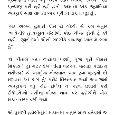
પ્રમાણમાં થોડી વધુ ઝડપ સાથે ચોક્કસ સ્થળ તરફ
પ્રયાણ કરી રહી રહી હતી. એમાંના એક જૂવાનિયા
અશ્ફાકે સાથે ચાલતા એક પ્રૌઢને ટોકતા પૂછયું..
"બડે અબ્બા હમારી કૌમ યે ગંદગી સે કબ બહાર
આયેગી? હાયજીન જૈસીભી કોઇ ચીજ હોતી હે કી
નહી . જીસે દેખો ઐસી ગંદગીકે બાવજૂદ ખાને મે લગા
હે"
'દો કીતાબે કયા જયાદા પઢલી, તૂજે પૂરી કૌમસે
શિકાયતે હો ગઇ? દેખ લીયા બરકત, જયાદા પઢાઇકા
નતીજા? યે અંગ્રેજ નૌજવાન અબ હમ બૂજૂર્ગો કો
મશવરા દેને લગે હે' પ્રૌઢે તિરસ્કાર ભર્યા અવાજમાં
અશ્ફાકને વધુ કોઇ દલિલ ન કરવા ઇશારો કરી
દીધો..તેઓ ગલીનાં બીજા નાકા પર પહોંચીને એક
મકાન તરફ વળી ગયા.
એ પુરાણી હવેલીનૂમાં મકાનમાં બહાર મોટા વરંડામાં જ