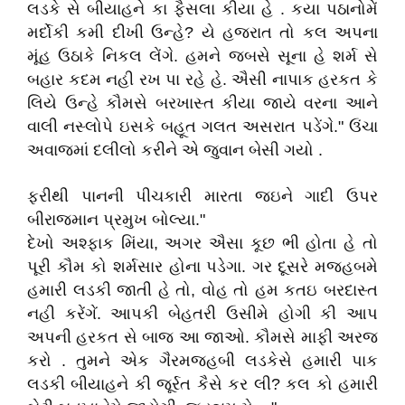
લડકે સે બીયાહને કા ફૈસલા કીયા હે . કયા પઠાનોમેં
મર્દોકી કમી દીખી ઉન્હે? યે હજરાત તો કલ અપના
મૂંહ ઉઠાકે નિકલ લેંગે. હમને જબસે સૂના હે શર્મ સે
બહાર કદમ નહી રખ પા રહે હે. ઐસી નાપાક હરકત કે
લિયે ઉન્હે કૌમસે બરખાસ્ત કીયા જાયે વરના આને
વાલી નસ્લોપે ઇસકે બહૂત ગલત અસરાત પડેંગે." ઉંચા
અવાજમાં દલીલો કરીને એ જુવાન બેસી ગયો .
ફરીથી પાનની પીચકારી મારતા જઇને ગાદી ઉપર
બીરાજમાન પ્રમુખ બોલ્યા."
દેખો અશ્ફાક મિંયા, અગર ઐસા કૂછ ભી હોતા હે તો
પૂરી કૌમ કો શર્મસાર હોના પડેગા. ગર દૂસરે મજહબમે
હમારી લડકી જાતી હે તો, વોહ તો હમ કતઇ બરદાસ્ત
નહી કરેંગેં. આપકી બેહતરી ઉસીમે હોગી કી આપ
અપની હરકત સે બાજ આ જાઓ. કૌમસે માફી અરજ
કરો . તુમને એક ગૈરમજહબી લડકેસે હમારી પાક
લડકી બીયાહને કી જૂર્રત કૈસે કર લી? કલ કો હમારી