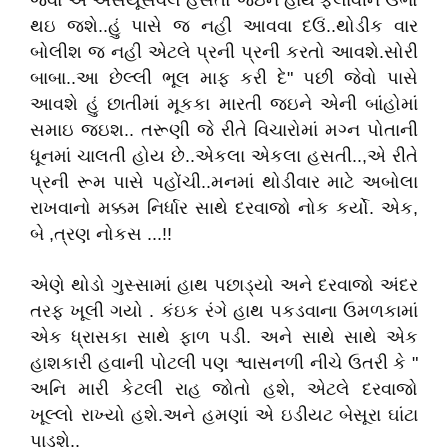
જેવો એ એસયૂસવલ હસતો જઇને હાથ ફેલાવીને ઉભો
થઇ જશે..હું પાસે જ નહી આવવા દઉં..થોડીક વાર
બોલીશ જ નહી એટલે પ્રની પ્રની કરતો આવશે.સોરી
બાબા..આ છેલ્લી ભૂલ માફ કરી દે" પછી જેવો પાસે
આવશે હું છાતીમાં મૂકકા મારતી જઇને એની બાંહોમાં
સમાઇ જઇશ.. તરૂણી જે રીતે વિચારોમાં મગ્ન પોતાની
ધૂનમાં ચાલતી હોય છે..એકલા એકલા હસતી..,એ રીતે
પ્રની રૂમ પાસે પહોંચી..મનમાં થોડીવાર માટે અબોલા
રાખવાનો મક્કમ નિર્ધાર સાથે દરવાજો નોક કર્યો. એક,
બે ,ત્રણ નોકસ ...!!
એણે થોડો ગુસ્સામાં હાથ પછાડ્યો અને દરવાજો અંદર
તરફ ખૂલી ગયો . કંઇક રંગે હાથ પકડવાના ઉમળકામાં
એક ધ્રાસકા સાથે ફાળ પડી. અને સાથે સાથે એક
હાશકારી હવાની પોટલી પણ શ્વાસનળી નીચે ઉતરી કે "
અનિ મારી કેટલી રાહ જોતો હશે, એટલે દરવાજો
ખૂલ્લો રાખ્યો હશે.અને હમણાં એ ઇડીયટ બેસૂરા ઘાંટા
પાડશે..