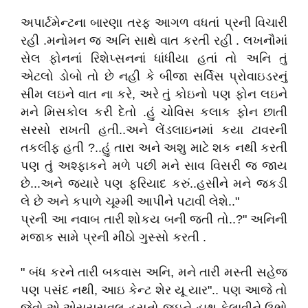
અપાર્ટમેન્ટના બારણા તરફ આગળ વધતાં પ્રની વિચારી
રહી .મનોમન જ અનિ સાથે વાત કરતી રહી . લખનૌમાં
સેલ ફોનનાં રિશેપ્સનનાં ધાંધીયા હતાં તો અનિ તું
એટલો ડોબો તો છે નહી કે બીજા સર્વિસ પ્રોવાઇડરનું
સીમ લઇને વાત ના કરે, અરે તું કોઇનો પણ ફોન લઇને
મને મિસકોલ કરી દેતો .હું ચોવિસ કલાક ફોન છાતી
સરસો રાખતી હતી..અને લેંડલાઇનમાં કયા ટાવરની
તકલીફ હતી ?..હું તારા અને અશુ માટે શક નથી કરતી
પણ તું અશ્ફાકને મળે પછી મને સાવ વિસરી જ જાય
છે...અને જયારે પણ ફરિયાદ કરું..હસીને મને જકડી
લે છે અને કપાળે ચૂમ્મી આપીને પટાવી લેશે.."
પ્રની આ નવાબ તારી શોકય બની જતી તો..?" અનિની
મજાક સામે પ્રની મીઠો ગુસ્સો કરતી .
" બંધ કરને તારી બકવાસ અનિ, મને તારી મસ્તી સહેજ
પણ પસંદ નથી, આઇ કેન્ટ શેર યૂ યાર".. પણ આજે તો