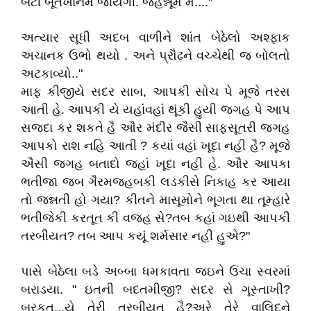
બેટી બૂતખાનેમે જાયેગી. જહન્નૂમ મે...."
અત્યાર સૂધી અદબ વાળીને શાંત બેઠેલો અશ્ફાક
અચાનક ઉભો થયો . અને પ્રૌઢને વચ્ચેથી જ બોલતો
અટકાવ્યો.."
માફ કીજીયે સદર સાબ, આપકી સોચ પે મૂજે તરસ
આતી હે. આપકી યે યહાંવહાં થૂંકી હુયી જગહ પે આપ
સજદા કર શકતે હૈ ઔર મંદીર જૈસી સાફસૂતરી જગહ
આપકો રાશ નહિ આતી ? કયાં વહાં ખૂદા નહી હૈ? મૂજે
ઐસી જગહ બતાદો જહાં ખૂદા નહી હે. ઔર આપકા
ભતીજા જબ ગૈરમજહબકી લડકીસે નિકાહ કર આયા
તો જન્નતી હો ગયા? કીતને માસૂમોને ભૂગતા થા તૂમ્હારે
ભતીજેકી કરતૂત કી વજહ સે?તબ કહાં ગઇથી આપકી
તરબીયત? તબ આપ કયૂં શર્મસાર નહી હુએ?"
પાસે બેઠેલા બડે અબ્બા ધમકાવતા જઇને ઉંચા સ્વરમાં
બરાડયા. " ઇતની બદતમીજી? સદર સે ગૂસ્તાખી?
બરકત...યે તેરી તરબીયત હૈ?અરે તેરે વાલિદને