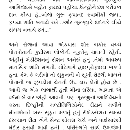
આશિર્વાદસે બહોત ફાયદા પહોંચા..ઉન્હોને દશ કરોડકા
દાન કીયા હે..બોલો ગુરૂ કૃપાનંદ સ્વામીકી જય..
કૃપયા શાંતિ બનાયે રખે ..ઔર ગૂરૂજીકે દર્શનકે લીયે
સંયમ બનાયે રખે..."
અને રોજનાં આવા એકધારા શોર બકોર વચ્ચે
પોતપોતાની કુટીરમાં લોકોની ગૂફતેગુ ચાલતી રહેતી.
અંહીનું મેડીટેશનનું સેશન અનેરું હતું .તેમાં અવશ્ય
માનસિક શાંતિ મળતી. મોટેભાગે હાઇપ્રોફાઇલ ભક્તો
હતા. કેમ કે ગરીબો તો સૂકુનની બે સૂખી રોટલી ખાયને
પોતાની જ ઝુંપડીમાં ચેનની ઉંઘ લઇ લેતો હોય છે .
આવી જ એક લાભાર્થી હતી મીના સરૈયા. આમતો એ
વર્ષમાં બે વાર અંહી આવતી. પણ ગૂરુજીનાં આશિર્વચનો
કરતા દિલ્હીની મલ્ટીમિલિયોનેર રીટાને મળીને
મીનાબેનને ખરૂ સૂકુન મળતું હતું રીલેક્સેશન સમય
દરમ્યાન રીટા એને સેન્ટ થોમસ ચર્ચ અને પાર્થસારથી
મંદીર ફરાવી લાવી હતી . પરિસ્થિતિ સાથે ઉલજેલી