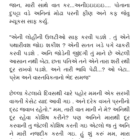
જાન, મારી સાથે વાત કર...અનીઇઇઇઇઇ.... પોતાના
દુપટ્ટા વડે અનિનાં મોઢા પરની ફીણ અને કફ જેવુ
મ્યૂકસ સાફ કર્યુ.
"એની લોહીની ઉલટીઓ સાફ કરવી પડશે . તું એને
પથારીવશ જોઇ શકીશ ? એની સતત ખડે પગે ચાકરી
કરવી પડશે . અનિ જોડેની જીંદગી તું માને છે એટલી
આસાન નથી બેટા. છતા પતિએ તને એને તારા શરી રથી
દૂર રાખવો પડશે. અને તારી ભાવિ પેઢી...? ઓ બેટા..
પ્રેમ અને વાસ્તવિકતાનો ભેદ સમજ"
છેલ્લા કેટલાયે દિવસથી ચારે પહોર મમની એક સરખી
વાગતી કેસેટ યાદ આવી ગઇ . અને દરેક વખતે પ્રનીનો
દ્રઢ જવાબ રહેતો." મમ, તારી વાત માની ને મે? અનિથી
દૂર રહેવા કોશિષ કરીને? પણ અનિને મારાથી દૂર
કરવાની તુ જેટલી કોશિષ કરતી ગઇ એટલો જ તું અનિ
ને મારી નજદીક કરતી ગઇ. હું શું કરું મમ, મારા