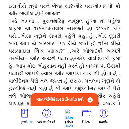
ઇસલીયે તૂજે પઢને ભેજા થા?ઔર પઢાઓ.બચ્ચો કો
ઔર જલીલ હોતે જાઓ"
"બડે અબ્બા , કૂરાનશરિફ નાજીલ હુઆ તો પહેલા
લફ્જ થા 'ઇકરા'.મતલબ સમજતે હો 'ઇકરા' કા?
પઢો...ઐસા ખૂદાને સબસે પહેલે કહા હે .ઔર દૂસરી
બાત આપ યે બારબાર તંજ કીયે જાતે હો "ઈસ લીયે
પઢાયા,ઇસ લિયે પઢાયા?" ..અરે ઔલાદકી અચ્છી
તરબીયત ઔર અચ્છી પઢાઇ હરએક વાલીદેનકી ફર્જ
હૈ. આપ કોઇ એહસાન નહી કરતે હો બચ્ચો પે, ઉસકી
પઢાઇમેં આપકે ખ્વાબ ઔર આપકા નાક ભી હોતા હે .
વાલીદેનકે પૈરો તલે જન્નત હે ઇસકા મતલબ ખૂદાને યે
હરગીજ નહી કહા હૈ કી આપ જીંદગીભર અપને પૈરો
તલે ઔલાદકો કૂચલતે રહો."અશ્ફાકનો ગૌર ચહેરો
મફત એપ્લિકેશન ડાઉનલોડ કરો
લાલધૂમ થઇ ગયો હતો . લાંબાવાળ આમતેમ ઝાટકતો
જઇને એકધારૂ બોલી રહયો હતો.."
ઔર આપ કે મૂંહ સે ઇસ્લામકી બાતે અચ્છી નહી
પુસ્તકો
મફત પ્રકાશિત કરો
સુવિચાર
વિડિઓ
પ્રોફાઈલ
લગતી . અરે ઇસ્લામતો અમનકી બાત શીખાતા હે .