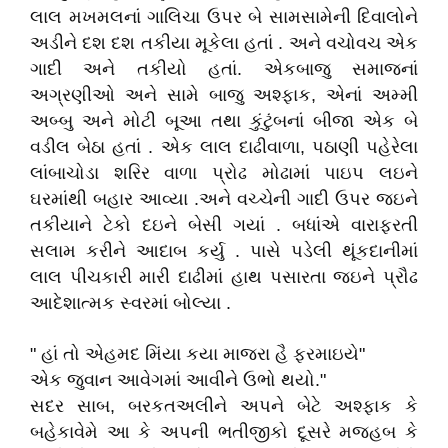
લાલ મખમલનાં ગાલિચા ઉપર બે સામસામેની દિવાલોને
અડીને દશ દશ તકીયા મૂકેલા હતાં . અને વચોવચ એક
ગાદી અને તકીયો હતાં. એકબાજુ સમાજનાં
અગ્રણીઓ અને સામે બાજુ અશ્ફાક, એનાં અમ્મી
અબ્બુ અને મોટી બૂઆ તથા કુંટુંબનાં બીજા એક બે
વડીલ બેઠા હતાં . એક લાલ દાઢીવાળા, પઠાણી પહેરેલા
લાંબાચોડા શરિર વાળા પ્રોઢ મોઢામાં પાઇપ લઇને
ઘરમાંથી બહાર આવ્યા .અને વચ્ચેની ગાદી ઉપર જઇને
તકીયાને ટેકો દઇને બેસી ગયાં . બધાંએ વારાફરતી
સલામ કરીને આદાબ કર્યુ . પાસે પડેલી થૂંકદાનીમાં
લાલ પીચકારી મારી દાઢીમાં હાથ પસારતા જઇને પ્રૌઢ
આદેશાત્મક સ્વરમાં બોલ્યા .
" હાં તો એહમદ મિંયા કયા માજરા હૈ ફરમાઇયે"
એક જુવાન આવેગમાં આવીને ઉભો થયો."
સદર સાબ, બરકતઅલીને અપને બેટે અશ્ફાક કે
બહેકાવેમે આ કે અપની ભતીજીકો દૂસરે મજહબ કે