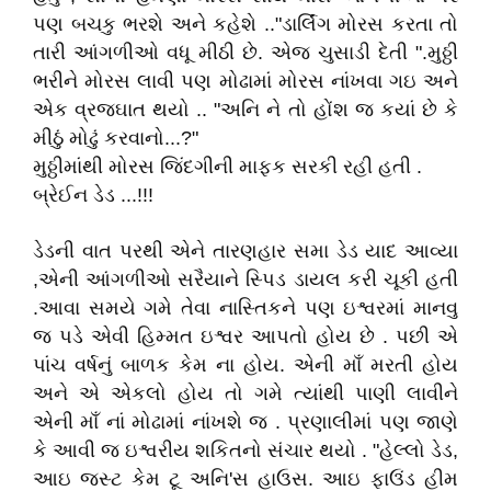
પણ બચકુ ભરશે અને કહેશે .."ડાર્લિંગ મોરસ કરતા તો
તારી આંગળીઓ વધૂ મીઠી છે. એજ ચુસાડી દેતી ".મુઠ્ઠી
ભરીને મોરસ લાવી પણ મોઢામાં મોરસ નાંખવા ગઇ અને
એક વ્રજઘાત થયો .. "અનિ ને તો હોંશ જ કયાં છે કે
મીઠું મોઢું કરવાનો...?"
મુઠ્ઠીમાંથી મોરસ જિંદગીની માફક સરકી રહી હતી .
બ્રેઈન ડેડ ...!!!
ડેડની વાત પરથી એને તારણહાર સમા ડેડ યાદ આવ્યા
,એની આંગળીઓ સરૈયાને સ્પિડ ડાયલ કરી ચૂકી હતી
.આવા સમયે ગમે તેવા નાસ્તિકને પણ ઇશ્વરમાં માનવુ
જ પડે એવી હિમ્મત ઇશ્વર આપતો હોય છે . પછી એ
પાંચ વર્ષનું બાળક કેમ ના હોય. એની માઁ મરતી હોય
અને એ એકલો હોય તો ગમે ત્યાંથી પાણી લાવીને
એની માઁ નાં મોઢામાં નાંખશે જ . પ્રણાલીમાં પણ જાણે
કે આવી જ ઇશ્વરીય શકિતનો સંચાર થયો . "હેલ્લો ડેડ,
આઇ જસ્ટ કેમ ટૂ અનિ'સ હાઉસ. આઇ ફાઉંડ હીમ