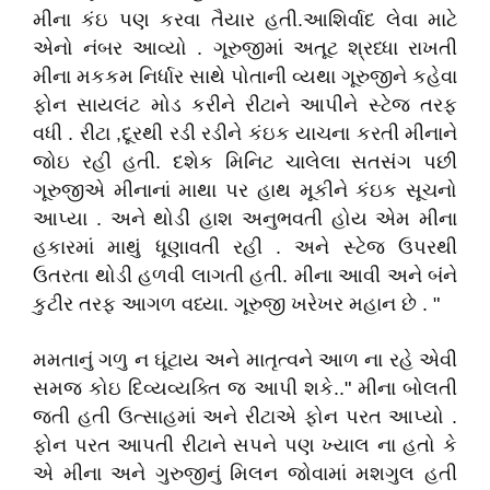
મીના કંઇ પણ કરવા તૈયાર હતી.આશિર્વાદ લેવા માટે
એનો નંબર આવ્યો . ગૂરુજીમાં અતૂટ શ્રધ્ધા રાખતી
મીના મકકમ નિર્ધાર સાથે પોતાની વ્યથા ગૂરુજીને કહેવા
ફોન સાયલંટ મોડ કરીને રીટાને આપીને સ્ટેજ તરફ
વધી . રીટા ,દૂરથી રડી રડીને કંઇક યાચના કરતી મીનાને
જોઇ રહી હતી. દશેક મિનિટ ચાલેલા સતસંગ પછી
ગૂરુજીએ મીનાનાં માથા પર હાથ મૂકીને કંઇક સૂચનો
આપ્યા . અને થોડી હાશ અનુભવતી હોય એમ મીના
હકારમાં માથું ધૂણાવતી રહી . અને સ્ટેજ ઉપરથી
ઉતરતા થોડી હળવી લાગતી હતી. મીના આવી અને બંને
કુટીર તરફ આગળ વધ્યા. ગૂરુજી ખરેખર મહાન છે . "
મમતાનું ગળુ ન ઘૂંટાય અને માતૃત્વને આળ ના રહે એવી
સમજ કોઇ દિવ્યવ્યક્તિ જ આપી શકે.." મીના બોલતી
જતી હતી ઉત્સાહમાં અને રીટાએ ફોન પરત આપ્યો .
ફોન પરત આપતી રીટાને સપને પણ ખ્યાલ ના હતો કે
એ મીના અને ગુરુજીનું મિલન જોવામાં મશગુલ હતી