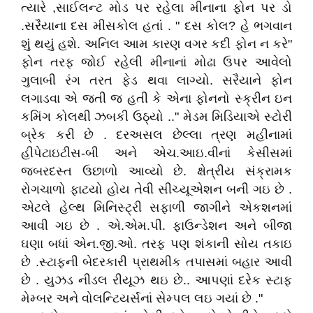
ત્યારે ,સાઈલન્ટ મોડ પર રહેલા મીનાના ફોન પર ડો
.સરૈયાના દસ મીસકોલ હતાં . " દસ કોલ? હે ભગવાન
શું થયું હશે. અનિલ આમ કારણ વગર કદી ફોન ન કરે"
ફોન તરફ જોઈ રહેલી મીનાનાં મોઢા ઉપર આવેલો
ગુલાબી રંગ તરત ફેડ થવા લાગ્યો. સરૈયાને ફોન
લગાડવા એ જતી જ હતી કે એના ફોનનો સ્ક્રીન ઇન
કમિંગ કોલથી ઝબકી ઉઠ્યો .." મેડમ મિડિયાએ સ્ટોરી
બ્રેક કરી છે . દરઅસલ છેલ્લા ત્રણ મહીનામાં
હીપેટાઇટીસ-બી અને એચ.આઇ.વીનાં કેસીસમાં
જબરદસ્ત ઉછાળો આવ્યો છે. ક્ષેત્રીય સંક્રામક
રોગચાળો ફાટયો હોય તેવી સીચ્યૂએશન બની ગઇ છે .
એટલે હેલ્થ મિનિસ્ટ્રી સફાળી જાગીને એકશનમાં
આવી ગઇ છે . એ.એમ.પી. ફાઉન્ડેશન અને બીજા
ઘણા બધાં એન.જી.ઓ. તરફ પણ શંકાની સોય તકાઇ
છે .સ્ટાફની બેદરકારી પ્રાથમીક તપાસમાં બહાર આવી
છે . યુઝડ નીડલ રીયૂઝ થઇ છે.. આપણાં દરેક સ્ટાફ
મેમ્બર અને વોલન્ટિયર્સનાં સેમ્પલ લઇ ગયાં છે ."