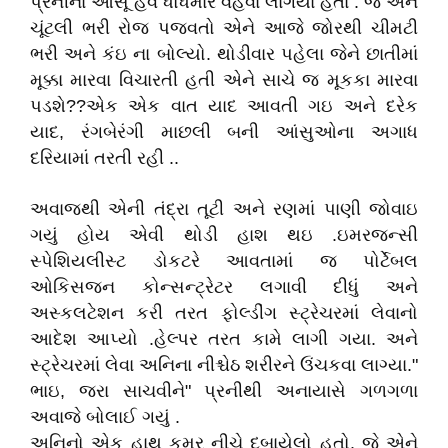
પ્રનીનાં આંસૂ હવે ધોધમાર વહેવા લાગયા હતાં . જે એને
ચૂંટલી ભરી રોજ પજવતો એને આજે જોરથી ચીમટી
ભરી અને કંઇ ના બોલ્યો. થોડીવાર પહેલા જેને છાતીમાં
મૂક્કા મારવા વિચારતી હતી એને સાચે જ મૂકકા મારવા
પડશે??એક એક વાત યાદ આવતી ગઇ અને દરેક
યાદ, રંગબેરંગી માછલી બની આંસુઓના અગાધ
દરિયામાં તરતી રહી ..
અવાજથી એની તંદ્રા તૂટી અને રણમાં પાણી જોવાઇ
ગયું હોય એવી થોડી હાશ થઇ .ઇમરજન્સી
સ્પેશિયલીસ્ટ ડોકટરે આવતામાં જ પોર્ટેબલ
ઓકિસજન કોન્સન્ટ્રેટર લગાવી દીધું અને
અસ્કલટેશન કરી તરત ફોલ્ડીંગ સ્ટ્રેચરમાં લેવાનો
આદેશ આપ્યો .હેલ્પર તરત કામે લાગી ગયા. અને
સ્ટ્રેચરમાં લેવા અનિના નીશ્ચેઠ શરીરને ઉંચકવા લાગ્યા."
ભાઇ, જરા સાચવીને" પ્રનીથી અનાયાસે ગળગળા
અવાજે બોલાઈ ગયું .
અનિનો એક હાથ કમર નીચે દબાયેલો હતો. જે એને