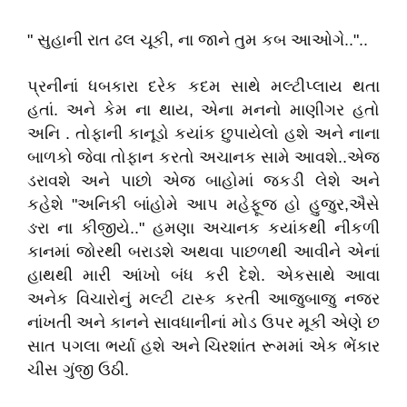
" સુહાની રાત ઢલ ચૂકી, ના જાને તુમ કબ આઓગે.."..
પ્રનીનાં ધબકારા દરેક કદમ સાથે મલ્ટીપ્લાય થતા
હતાં. અને કેમ ના થાય, એના મનનો માણીગર હતો
અનિ . તોફાની કાનૂડો કયાંક છુપાયેલો હશે અને નાના
બાળકો જેવા તોફાન કરતો અચાનક સામે આવશે..એજ
ડરાવશે અને પાછો એજ બાહોમાં જકડી લેશે અને
કહેશે "અનિકી બાંહોમે આપ મહેફૂજ હો હુજુર,ઐસે
ઙરા ના કીજીયે.." હમણા અચાનક કયાંકથી નીકળી
કાનમાં જોરથી બરાડશે અથવા પાછળથી આવીને એનાં
હાથથી મારી આંખો બંધ કરી દેશે. એકસાથે આવા
અનેક વિચારોનું મલ્ટી ટાસ્ક કરતી આજુબાજુ નજર
નાંખતી અને કાનને સાવધાનીનાં મોડ ઉપર મૂકી એણે છ
સાત પગલા ભર્યા હશે અને ચિરશાંત રૂમમાં એક ભેંકાર
ચીસ ગુંજી ઉઠી.