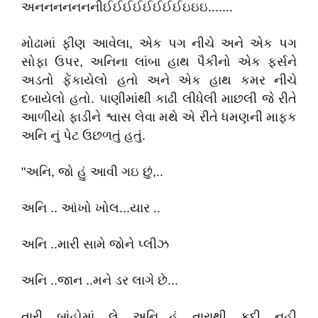
અનનનનનનનીઈઈઈઈઈઈઈઈઇઇઇ.......
મોઢામાં ફીણ આવેલા, એક પગ નીચે અને એક પગ
સોફા ઉપર, અનિના લાંબા હાથ પૈકીનો એક ફર્સને
અડતો ફેંકાયેલો હતો અને એક હાથ કમર નીચે
દબાયેલો હતો. પાણીમાંથી કાઢી લીધેલી માછલી જે રીતે
આળીયો ફાડીને શ્વાસ લેવા મથે એ રીતે ધમણની માફક
અનિ નું પેટ ઉછળતું હતું.
"અનિ, જો હું આવી ગઇ છું,..
અનિ .. આંખો ખોલ...યાર ..
અનિ ..મારી સામે જોને પ્લીઝ
અનિ ..જાન ..મને ડર લાગે છે...
તારી બાંહોમાં લે અનિ...હું તારાથી કદી નહી