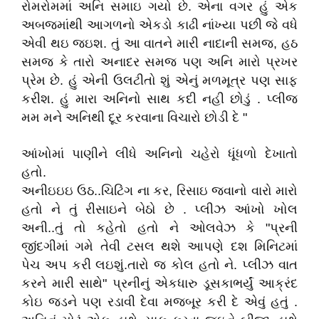
રોમરોમમાં અનિ સમાઇ ગયો છે. એના વગર હું એક
અબજમાંથી આગળનો એકડો કાઢી નાંખ્યા પછી જે વધે
એવી થઇ જઇશ. તું આ વાતને મારી નાદાની સમજ, હઠ
સમજ કે તારો અનાદર સમજ પણ અનિ મારો પ્રખર
પ્રેમ છે. હું એની ઉલટીતો શું એનું મળમૂત્ર પણ સાફ
કરીશ. હું મારા અનિનો સાથ કદી નહી છોડું . પ્લીજ
મમ મને અનિથી દૂર કરવાના વિચારો છોડી દે "
આંખોમાં પાણીને લીધે અનિનો ચહેરો ધૂંધળો દેખાતો
હતો.
અનીઇઇઇ ઉઠ..ચિટિંગ ના કર, રિસાઇ જવાનો વારો મારો
હતો ને તું રીસાઇને બેઠો છે . પ્લીઝ આંખો ખોલ
અની..તું તો કહેતો હતો ને ઓલવેઝ કે "પ્રની
જીંદગીમાં ગમે તેવી ટસલ થશે આપણે દશ મિનિટમાં
પેચ અપ કરી લઇશું.તારો જ કોલ હતો ને. પ્લીઝ વાત
કરને મારી સાથે" પ્રનીનું એકધારુ ડૂસકાભર્યું આક્રંદ
કોઇ જડને પણ રડાવી દેવા મજબૂર કરી દે એવું હતું .