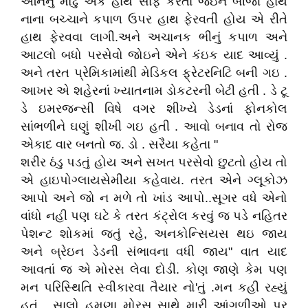
અનિનું મોઢું એક હાથે સાફ કરતા જઇને બીજા હાથે
નાના બચ્ચાને કપાળ ઉપર હાથ ફેરવતી હોય એ રીતે
હાથ ફેરવવા લાગી.અને અચાનક ભીનું કપાળ અને
આટલો બધો પરસેવો જોઇને એને કંઇક યાદ આવ્યું .
અને તરત પ્રેમિકામાંથી મેડિકલ ફ્રેટરનિટિ બની ગઇ .
આખર એ શહેરનાં ખ્યાતનામ ડોકટરની બેટી હતી . ડે ટૂ
ડે ઇમરજન્સી વિષે વગર શીખ્યે ડેડનાં ફોનકોલ
સાંભળીને ઘણું શીખી ગઇ હતી . આવો બનાવ તો રોજ
એકાદ વાર બનતો જ. ડો . સરૈયા કહેતા "
શરીર ઠંડુ પડતું હોય અને સખત પરસેવો છુટતો હોય તો
એ હાઇપોગ્લાયસેમીયા કહેવાય. તરત એને ગ્લૂકોઝ
આપો અને જો ન મળે તો ખાંડ આપો..સૂગર વધે એનો
વાંધો નહી પણ ઘટે કે તરત કંટ્રોલ કરવું જ પડે નહિતર
પેશન્ટ શોકમાં જતું રહે, અનકોન્સિયસ થઇ જાય
અને બ્રેઇન ડેડની સંભાવના વધી જાય" વાત યાદ
આવતાં જ એ મોરસ લેવા દોડી. કોણ જાણે કેમ પણ
મન પરિસ્થિતિ સ્વીકારવા તૈયાર નો'તું .મન કહી રહ્યું
હતું , સાલો હમણા મોરસ સાથે મારી આંગળીઓ પર