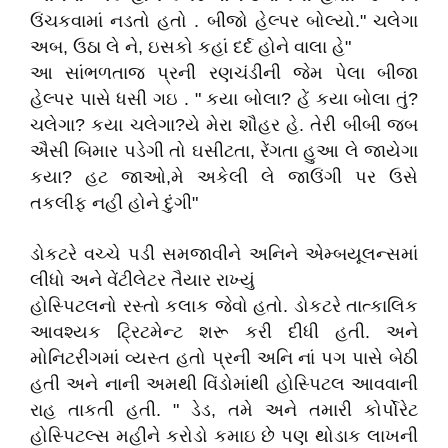
ઉંચકવામાં નડતો હતો . બીજો હેલ્પર બોલ્યો." ચલેગા
અબ, ઉઠા લે ને, ઇસકો કહાં દર્દ હોને વાલા હે"
આ સાંભળતાજ પ્રની રણચંડીની જેમ પેલા બીજા
હેલ્પર પાસે ધસી ગઇ . " કયા બોલા? હેં કયા બોલા તું?
ચલેગા? કયા ચલેગા?યે મેરા શૌહર હે. તેરી બીબી જબ
ઐસી બિમાર પડેગી તો ઘસીટતા, રેંગતા હુઆ લે જાયેગા
કયા? હટ જાઓ,મે અકેલી લે જાઉંગી પર ઉસે
તકલીફ નહી હોને દુંગી"
ડોકટરે વચ્ચે પડી સમજાવીને અનિને એમ્બયૂલન્સમાં
લીધો અને વેંટીલેટર તૈયાર રાખ્યું
હોસ્પિટલનો રસ્તો કલાક જેવો હતો. ડોકટરે તાત્કાલિક
આવશ્યક ટ્રિટમેન્ટ શરૂ કરી દીધી હતી. અને
મોનિટરીંગમાં વ્યસ્ત હતો પ્રની અનિ નાં પગ પાસે બેઠી
હતી અને નાની અમથી વિંડોમાંથી હોસ્પિટલ આવવાની
રાહ તાકતી હતી. " ડેડ, તમે અને તમારી કોર્પોરેટ
હોસ્પિટલ્સ મહીને કરોડો કમાઇ છે પણ થોડાક લાખની