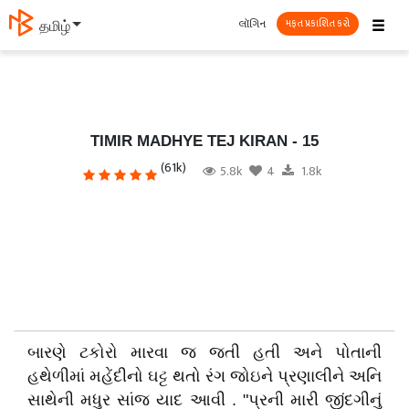
☰
લૉગિન
தமிழ்
મફત પ્રકાશિત કરો
TIMIR MADHYE TEJ KIRAN - 15
(61k)
5.8k
4
1.8k
બારણે ટકોરો મારવા જ જતી હતી અને પોતાની
હથેળીમાં મહેંદીનો ઘટ્ટ થતો રંગ જોઇને પ્રણાલીને અનિ
સાથેની મધુર સાંજ યાદ આવી . "પ્રની મારી જીંદગીનું