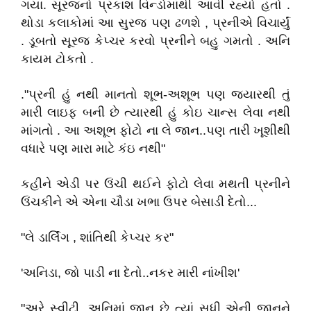
ગયા. સૂરજનો પ્રકાશ વિન્ડોમાંથી આવી રહ્યો હતો .
થોડા કલાકોમાં આ સુરજ પણ ઢળશે , પ્રનીએ વિચાર્યું
. ડૂબતો સૂરજ કેપ્ચર કરવો પ્રનીને બહુ ગમતો . અનિ
કાયમ ટોકતો .
."પ્રની હું નથી માનતો શૂભ-અશૂભ પણ જયારથી તું
મારી લાઇફ બની છે ત્યારથી હું કોઇ ચાન્સ લેવા નથી
માંગતો . આ અશૂભ ફોટો ના લે જાન..પણ તારી ખૂશીથી
વધારે પણ મારા માટે કંઇ નથી"
કહીને એડી પર ઉંચી થઈને ફોટો લેવા મથતી પ્રનીને
ઉંચકીને એ એના ચૌડા ખભા ઉપર બેસાડી દેતો...
"લે ડાર્લિંગ , શાંતિથી કેપ્ચર કર"
'અનિડા, જો પાડી ના દેતો..નકર મારી નાંખીશ'
"અરે સ્વીટી, અનિમાં જાન છે ત્યાં સૂધી એની જાનને