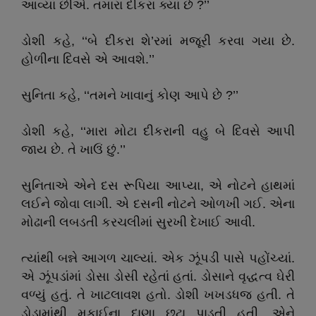
આવ્યાં છીએ. તમારા દીકરા ક્યાં છે ?’’
ડોશી કહે, ‘‘બે દીકરા શે’રમાં મજૂરી કરવા ગયા છે.
હોળીના દિવસે એ આવશે.’’
સુનિતા કહે, ‘‘તમને ખાવાનું કોણ આપે છે ?’’
ડોશી કહે, ‘‘મારા મોટા દીકરાની વહુ બે દિવસે આપી
જાય છે. તે ખાઉં છું.’’
સુનિતાએ એને દસ રૂપિયા આપ્યા, એ નોટને હાથમાં
લઈને જોવા લાગી. એ દસની નોટને ઓળખી ગઈ. એના
મોઢાની લબડતી કરચલીમાં સુરખી દેખાઈ આવી.
ત્યાંથી બન્ને આગળ ચાલ્યાં. એક ઝૂંપડી પાસે પહોંચ્યાં.
એ ઝૂંપડાંમાં ડોસા ડોસી રહેતાં હતાં. ડોસાને વૃદ્ધત્વ ઘેરી
વળ્યું હતું. તે ખાટલાવશ હતો. ડોશી ખખડધજ હતી. તે
ડોડામાંથી મકાઈના દાણા છૂટા પાડતી હતી. એને