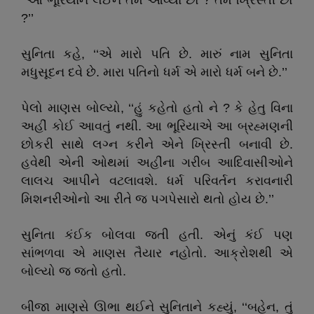
‘‘આ ભૂરિયાને લઈને તમે આવ્યા છો ? તમે ખ્રિસ્તી છો
?’’
સુનિતા કહે, ‘‘એ મારો પતિ છે. મારું નામ સુનિતા
મધુસૂદન દવે છે. મારા પતિનો ધર્મ એ મારો ધર્મ બને છે.’’
પેલો માણસ બોલ્યો, ‘‘હું કહેતો હતો ને ? કે હેતુ વિના
અહીં કોઈ આવતું નથી. આ ભૂરિયાએ આ બ્રહ્મણની
છોકરી સાથે લગ્ન કરીને એને ખ્રિસ્તી બનાવી છે.
હવેથી એની ઓથમાં અહીંના ગરીબ આદિવાસીઓને
લાલચ આપીને વટલાવશે. ધર્મ પરિવર્તન કરાવનારી
મિશનરીઓનો આ રીતે જ પગપેસારો થતો હોય છે.’’
સુનિતા કંઈક બોલવા જતી હતી. એનું કંઈ પણ
સાંભળવા એ માણસ તૈયાર નહોતો. આક્રોશથી એ
બોલ્યો જ જતો હતો.
બીજા માણસે ઊભા થઈને સુનિતાને કહ્યું, ‘‘બહેન, તું