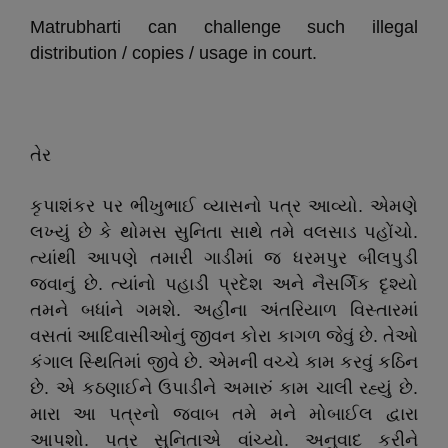
Matrubharti can challenge such illegal
distribution / copies / usage in court.
તેર
કૃપાશંકર પર ભીખુભાઈ વ્યાસનો પત્ર આવ્યો. એમણે
લખ્યું છે કે થોમસ સુનિતા સાથે તમે વલસાડ પહોંચો.
ત્યાંથી આપણે તમારી ગાડીમાં જ ધરમપુર બીલપુડી
જવાનું છે. ત્યાંનો પહાડી પ્રદેશ અને નૈસર્ગિક દૃશ્યો
તમને બધાંને ગમશે. અહીંના અંતરિયાળ વિસ્તારમાં
વસતાં આદિવાસીઓનું જીવન કોરા કાગળ જેવું છે. તેઓ
કંગાલ સ્થિતિમાં જીવે છે. એમની વચ્ચે કામ કરવું કઠિન
છે. એ કઠણાઈને ઉપાડીને અમારું કામ ચાલી રહ્યું છે.
મારા આ પત્રનો જવાબ તમે મને મોબાઈલ દ્વારા
આપશો. પત્ર સુનિતાએ વાંચ્યો. અનુવાદ કરીને