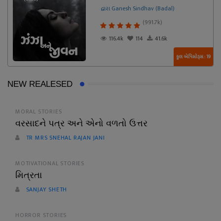
દ્વારા Ganesh Sindhav (Badal)
(991.7k)
116.4k
114
41.6k
કુલ એપિસોડ્સ : 19
NEW REALESED
MORAL STORIES
વરસાદને પત્ર અને એનો વળતો ઉત્તર
TR MRS SNEHAL RAJAN JANI
MOTIVATIONAL STORIES
મિત્રતા
SANJAY SHETH
HORROR STORIES