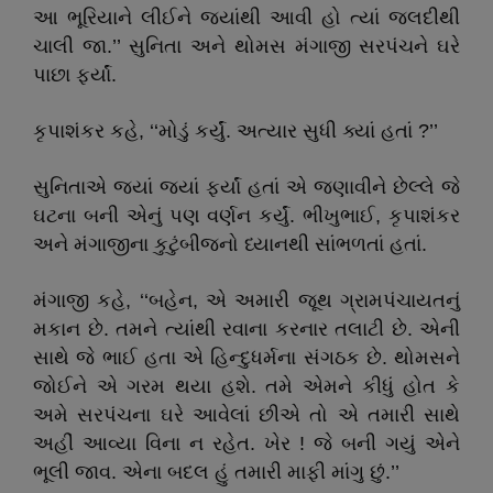
આ ભૂરિયાને લીઈને જ્યાંથી આવી હો ત્યાં જલદીથી
ચાલી જા.’’ સુનિતા અને થોમસ મંગાજી સરપંચને ઘરે
પાછા ફર્યાં.
કૃપાશંકર કહે, ‘‘મોડું કર્યું. અત્યાર સુધી ક્યાં હતાં ?’’
સુનિતાએ જ્યાં જ્યાં ફર્યાં હતાં એ જણાવીને છેલ્લે જે
ઘટના બની એનું પણ વર્ણન કર્યું. ભીખુભાઈ, કૃપાશંકર
અને મંગાજીના કુટુંબીજનો ધ્યાનથી સાંભળતાં હતાં.
મંગાજી કહે, ‘‘બહેન, એ અમારી જૂથ ગ્રામપંચાયતનું
મકાન છે. તમને ત્યાંથી રવાના કરનાર તલાટી છે. એની
સાથે જે ભાઈ હતા એ હિન્દુધર્મના સંગઠક છે. થોમસને
જોઈને એ ગરમ થયા હશે. તમે એમને કીધું હોત કે
અમે સરપંચના ઘરે આવેલાં છીએ તો એ તમારી સાથે
અહીં આવ્યા વિના ન રહેત. ખેર ! જે બની ગયું એને
ભૂલી જાવ. એના બદલ હું તમારી માફી માંગુ છું.’’