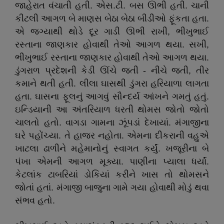
જાહેરાત વંચાતી હતી. એસ.ટી. બસ ઊભી હતી. ચાની
કીટલી આગળ બે માણસ બેઠા બેઠા બીડીઓ ફૂંકતા હતા.
એ જગ્યાથી થોડે દૂર ગાડી ઊભી રાખી, ભીખુભાઈ
રસ્તાના જાણકાર હોવાથી તેઓ આગળ થયા. સખી,
ભીખુભાઈ રસ્તાના જાણકાર હોવાથી તેઓ આગળ થયા.
ડુંગરાળ પ્રદેશની કેડી ઊંચે જતી - નીચે જતી, તીર
કમાને થતી હતી. લીલા ઘાસથી ડુંગરા હરિયાળા લાગતા
હતા. ઘાસના ફૂલનું આગવું સૌન્દર્ય આંખને ગમતું હતું.
ઇન્ડિયાની આ અંતરિયાળ ધરતી થોમસ જોતો જોતો
ચાલતો હતો. વાગડા ગામના ઝૂંપડાં દેખાયાં. મંગાજીના
ઘરે પહોંચ્યા. તે હાજર નહોતા. એમના દીકરાની વહુએ
ખાટલા ઢાળીને મહેમાનોનું સ્વાગત કર્યું. ખજૂરીના બે
પંખા એમની આગળ મૂક્યા. પાણીના પ્યાલા ધર્યાં.
કેટલાંક ટાબરિયાં ડોકિયાં કરીને ખાસ તો થોમસને
જોતાં હતાં. મંગાજી બાજુના ગામે ગયા હોવાથી મોડું થવા
સંભવ હતો.