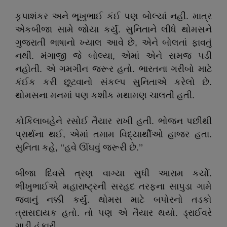
કૃપાશંકર અને ભૂખુભાઈ કંઈ પણ બોલ્યાં નહીં. માત્ર
એકબીજા સામે જોયા કર્યું. સુનિતાને લીધે થોમસને
ગુજરાતી ભાષાનો ખ્યાલ આવે છે, એને બોલતાં ફાવતું
નથી. મંગાજી જે બોલ્યા, એમાં એને સમજ પડી
નહોતી. એ ગમગીન જરૂર હતો. ભારતના ગરીબો માટે
કંઈક કરી છૂટવાનો સંકલ્પ સુનિતાએ કરેલો છે.
થોમસના મનમાં પણ કશીક મથામણ ચાલતી હતી.
કોકિલાબહેને રસોઈ તૈયાર રાખી હતી. ભોજન પછીથી
પ્રાર્થના થઈ, એમાં તમામ વિદ્યાર્થીઓ હાજર હતા.
સુનિતા કહે, ‘‘હવે ઊંઘવું જરૂરી છે.’’
બીજા દિવસે ત્રણ વાગ્યા સુધી આરામ કર્યો.
ભીખુભાઈએ મહારાષ્ટ્રની સરહદ તરફના સાપુડા ગામે
જવાનું નક્કી કર્યું. થોમસ માટે બપોરનો તડકો
ત્રાસદાયક હતો. તો પણ એ તૈયાર થયો. ડ્રાઈવરે
ગાડી હંકારી.