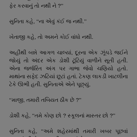
ફેર કરવાનું તો નથી ને ?’’
સુનિતા કહે, ‘‘ના એવું કંઈ જ નથી.’’
ખેતાજી કહે, તો અમને કોઈ વાંધો નથી.
અહીંથી બન્ને આગળ ચાલ્યાં, દૂરના એક ઝૂંપડે જઈને
જોયું તો અંદર એક ડોશી ટૂંટિયું વાળીને સૂતી હતી.
એના જર્જરિત અંગ પર ગાભા જેવો ચણિયો હતો.
માથાંના સફેદ ઝટિયાં છૂટાં હતાં. ટેકણ લાકડી ખાટલીના
ટેકે ઊભી હતી. સુનિતાએ એને પૂછ્યું,
‘‘માજી, તમારી તબિયત ઠીક છે ?’’
ડોશી કહે, ‘‘તમે કોણ છો ? સ્કૂલનાં માસ્તર છો ?’’
સુનિતા કહે, ‘‘અમે શહેરમાંથી તમારી ખબર પૂછવાં