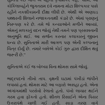
સુનિતા કંઈ બોલે એ પહેલા કૃપાશંકર કહે, ‘‘થોમ, આ
કોકિલાબહેને જુગતરામ દવે નામના મોટા શિલ્પકાર પાસે
રહીને નકશીકામની દીક્ષા લીધી છે. એથી એ અણઘડ
પથ્થરની શિલાને નજાકતતાથી કંડારે છે. એમાં પ્રાણનું
નિરૂપણ કરે છે. તમે જે કન્યાઓને મળીને આવ્યાં,
એમનું મલકાતું વદન જોયું તેથી તમને પણ પ્રસન્નતાની
અનુભૂતિ થઈ. આ સર્જન કરનાર કલાકારનું જીવન
ધન્ય છે. સુનિતાએ મારી આગળ પણ એની કલ્પનાનું
ચિત્ર દોર્યું છે. તમારે બન્નેએ કોઈ ગુરુ દ્વારા દીક્ષિત થવું
જરૂરી છે.’’
સુનિતાએ કંઈ જ બોલ્યા વિના થોમસ સામે જોયું.
ભાદ્રપદનો તીખો તાપ. વૃક્ષની ઘટામાં પંખીડાં જંપીને
લપાયાં હતાં. થોમસ માટે આ બફારો અસહા હતો. એના
અંગાંગમાંથી પરસેવો રેલાતો હતો. પંખો લાચાર થઈને
ગરમ હવા ફોંકતો હતો. શીતલ રિસાઈને એના પિયર
ઉત્તરાપંથે ચાલી ગઈ હતી. સાડા ત્રણ વાગે