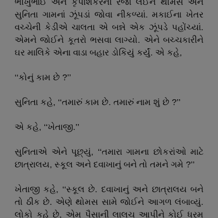
ભીખુભાઈ અને કૃપાશંકરની રજા લઈને થોમસ અને
સુનિતા ગામનાં ઝૂંપડાં જોવા નીકળ્યાં. મકાઈના ખેતર
વચ્ચેની કેડીએ ચાલતા એ બન્ને એક ઝૂંપડે પહોંચ્યાં.
એમને જોઈને કૂતરો ભસવા લાગ્યો. એને બચ્ચકારીને
ઘર માલિકે એના વાડા બહાર ડોકિયું કર્યું. એ કહે,
‘‘કોનું કામ છે ?’’
સુનિતા કહે, ‘‘તમારું કામ છે. તમારું નામ શું છે ?’’
એ કહે, ‘‘ખેતાજી.’’
સુનિતાએ એને પૂછ્યું, ‘‘તમારા ગામના છોકરાંઓ માટે
છાત્રાલય, સ્કૂલ અને દવાખાનું બને તો તમને ગમે ?’’
ખેતાજી કહે, ‘‘સ્કૂલ છે. દવાખાનું અને છાત્રાલય બને
તો ઠીક છે. એણે થોમસ સામે જોઈને આગળ લંબાવ્યું.
લોકો કહે છે, એમ પૈસાની લાલચ આપીને કોઈ ધરમ