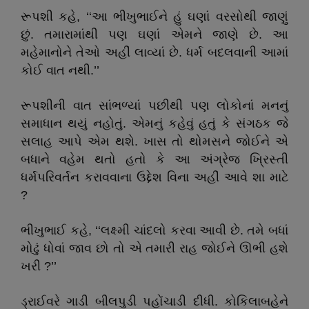
રૂપશી કહે, ‘‘આ ભીખુભાઈને હું ઘણાં વરસોથી જાણું
છું. તમારામાંથી પણ ઘણાં એમને જાણે છે. આ
મહેમાનોને તેઓ અહીં લાવ્યાં છે. ધર્મ બદલવાની આમાં
કોઈ વાત નથી.’’
રૂપશીની વાત સાંભળ્યાં પછીથી પણ લોકોનાં મનનું
સમાધાન થયું નહોતું. એમનું કહેવું હતું કે સંગઠક જે
સલાહ આપે એમ થશે. ખાસ તો થોમસને જોઈને એ
બધાને વહેમ થતો હતો કે આ અંગ્રેજ ખ્રિસ્તી
ધર્મપરિવર્તન કરાવવાના ઉદ્દેશ વિના અહીં આવે શા માટે
?
ભીખુભાઈ કહે, ‘‘લક્ષ્મી ચાંદલો કરવા આવી છે. તમે બધાં
મોઢું ધોવાં જાવ છો તો એ તમારી રાહ જોઈને ઊભી હશે
ખરી ?’’
ડ્રાઈવરે ગાડી બીલપુડી પહોંચાડી દીધી. કોકિલાબહેને