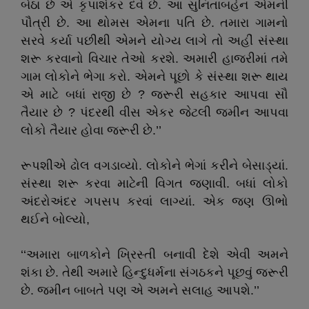
બેઠા છે એ કૃપાશંકર દવે છે. આ સુનિતાબહેન એમની
પૌત્રી છે. આ થોમસ એમના પતિ છે. તમારા ગામનો
સરવે કર્યા પછીથી એમને યોગ્ય લાગે તો અહીં સંસ્થા
શરૂ કરવાનો વિચાર તેઓ કરશે. અમારી હાજરીમાં તમે
ગામ લોકોને ભેગા કરો. એમને પૂછો કે સંસ્થા શરૂ થાય
એ માટે બધાં રાજી છે ? જરૂરી સહકાર આપવા સૌ
તૈયાર છે ? પંદરથી વીસ એકર જેટલી જમીન આપવા
લોકો તૈયાર હોવા જરૂરી છે.’’
રૂપશીએ ઢોલ વગડાવ્યો. લોકોને ભેગાં કરીને બેસાડ્યાં.
સંસ્થા શરૂ કરવા માટેની વિગત જણાવી. બધાં લોકો
અંદરોઅંદર ગપસપ કરવાં લાગ્યાં. એક જણ ઊભો
થઈને બોલ્યો,
‘‘અમારા બાળકોને ખ્રિસ્તી બનાવી દેશે એવી અમને
શંકા છે. તેથી અમારે હિન્દુધર્મના સંગઠકને પૂછવું જરૂરી
છે. જમીન બાબતે પણ એ અમને સલાહ આપશે.’’