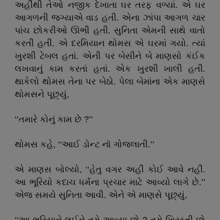
અહીંથી તેઓ નજીક દેખાતા ઘર તરફ વળ્યાં. એ ઘર
આગળની જગ્યાએ વાડ હતી. એના ઝાંપા આગળ ચાર
પાંચ છોકરીઓ ઊભી હતી. સુનિતા એમની સાથે વાતો
કરતી હતી. એ દરમિયાન થોમસ એ ઘરમાં ગયો. ત્યાં
ખુરશી ટેબલ હતાં. એની પર બેસીને બે માણસો કંઈક
લખવાનું કામ કરતાં હતાં. એક ખુરશી ખાલી હતી.
થાકેલો થોમસ તેના પર બેઠો. પેલા બેમાંના એક માણસે
થોમસને પૂછ્યું,
‘‘તમારે કોનું કામ છે ?’’
થોમસ કહે, ‘‘આઈ ડોન્ટ નૉ ગોજલાતી.’’
એ માણસ બોલ્યો, ‘‘હેતુ વગર અહીં કોઈ આવે નહીં.
આ ભૂરિયો કદાચ ધર્મના પ્રચાર માટે આવ્યો લાગે છે.’’
એજ સમયે સુનિતા આવી. એને એ માણસે પૂછ્યું,