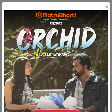
☰
×
લૉગિન
ಕನ್ನಡ
મફત પ્રકાશિત કરો
Zanza Ane Jivan - 13
(38.7k)
5.8k
2
2k
ઝંઝા અને જીવન
(લઘુનવલકથા)