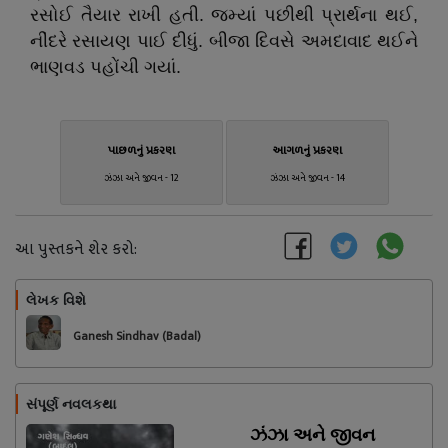
રસોઈ તૈયાર રાખી હતી. જમ્યાં પછીથી પ્રાર્થના થઈ,
નીંદરે રસાયણ પાઈ દીધું. બીજા દિવસે અમદાવાદ થઈને
ભાણવડ પહોંચી ગયાં.
પાછળનું પ્રકરણ
આગળનું પ્રકરણ
ઝંઝા અને જીવન - 12
ઝંઝા અને જીવન - 14
આ પુસ્તકને શેર કરો:
લેખક વિશે
અનુસરો
Ganesh Sindhav (Badal)
સંપૂર્ણ નવલકથા
ઝંઝા અને જીવન