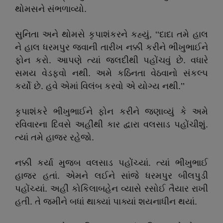
થોમસને સંભળાવ્યો.
સુનિતા અને થોમસે કૃપાશંકરને કહ્યું, ‘‘દાદા તમે હાલ
ને હાલ ધરમપુર જવાની તારીખ નક્કી કરીને ભીખુભાઈને
ફોન કરો. આપણે ત્યાં જલદીથી પહોંચવું છે. વધારે
સમય વેડફવો નથી. અમે કઠિનતા વેઠવાનો સંકલ્પ
કર્યો છે. હવે એમાં વિલંબ કરવો એ યોગ્ય નથી.’’
કૃપાશંકરે ભીખુભાઈને ફોન કરીને જણાવ્યું કે અમે
રવિવારના દિવસે અહીંથી કાર દ્વારા વલસાડ પહોંચીશું.
ત્યાં તમે હાજર રહેજો.
નક્કી કર્યા મુજબ વલસાડ પહોંચ્યાં. ત્યાં ભીખુભાઈ
હાજર હતાં. એમને લઈને સાંજે ધરમપુર બીલપુડી
પહોંચ્યાં. અહીં કોકિલાબહેન વ્યાસે રસોઈ તૈયાર રાખી
હતી. તે જમીને બધાં થાક્યાં પાક્યાં શયનાધીન થયાં.