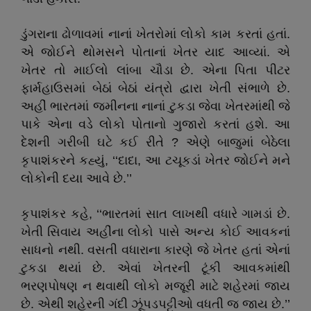
ડુંગરાના ઢોળાવમાં નાનાં ખેતરોમાં લોકો કામ કરતાં હતાં.
એ જોઈને થોમસને પોતાનાં ખેતર યાદ આવ્યાં. એ
ખેતર તો માઈલો લાંબા ચૌડા છે. એના પિતા પીટર
ફાર્મહાઉસમાં બેઠાં બેઠાં યંત્રો દ્વારા ખેતી સંભાળે છે.
અહીં ભારતમાં જમીનના નાનાં ટુકડા જેવા ખેતરમાંથી જે
પાકે એના વડે લોકો પોતાનો ગુજારો કરતાં હશે. આ
દેશની ગરીબી ઘટે કઈ રીતે ? એણે બાજુમાં બેઠેલા
કૃપાશંકરને કહ્યું, ‘‘દાદા, આ ટચૂકડાં ખેતર જોઈને મને
લોકોની દયા આવે છે.’’
કૃપાશંકર કહે, ‘‘ભારતમાં સાત લાખથી વધારે ગામડાં છે.
ખેતી સિવાય અહીંના લોકો પાસે અન્ય કોઈ આવકનાં
સાધનો નથી. વસતી વધારાના કારણે જે ખેતર હતાં એનાં
ટુકડા થયાં છે. એવાં ખેતરની ટૂંકી આવકમાંથી
ભરણપોષણ ન થવાથી લોકો મજૂરી માટે શહેરમાં જાય
છે. એથી શહેરની ગંદી ઝૂંપડપટ્ટીઓ વધતી જ જાય છે.’’