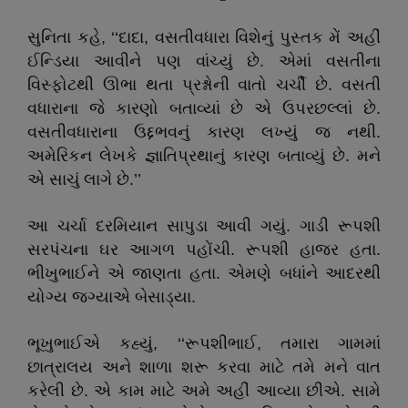
સુનિતા કહે, ‘‘દાદા, વસતીવધારા વિશેનું પુસ્તક મેં અહીં
ઈન્ડિયા આવીને પણ વાંચ્યું છે. એમાં વસતીના
વિસ્ફોટથી ઊભા થતા પ્રશ્નોની વાતો ચર્ચી છે. વસતી
વધારાના જે કારણો બતાવ્યાં છે એ ઉપરછલ્લાં છે.
વસતીવધારાના ઉદ્દભવનું કારણ લખ્યું જ નથી.
અમેરિકન લેખકે જ્ઞાતિપ્રથાનું કારણ બતાવ્યું છે. મને
એ સાચું લાગે છે.’’
આ ચર્ચા દરમિયાન સાપુડા આવી ગયું. ગાડી રૂપશી
સરપંચના ઘર આગળ પહોંચી. રૂપશી હાજર હતા.
ભીખુભાઈને એ જાણતા હતા. એમણે બધાંને આદરથી
યોગ્ય જગ્યાએ બેસાડ્યા.
ભૂખુભાઈએ કહ્યું, ‘‘રૂપશીભાઈ, તમારા ગામમાં
છાત્રાલય અને શાળા શરૂ કરવા માટે તમે મને વાત
કરેલી છે. એ કામ માટે અમે અહીં આવ્યા છીએ. સામે