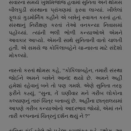
સવારના સમયે ખુશમિજાજ હવામાં સુનિતા અને થોમસ
બીલપુડી સંસ્થાના પ્રાંગણમાં ફરવા લાગ્યાં. ખીલેલાં
ફૂલડાં ગુડમોર્નિંગ કહીને એ બન્નેનું સ્વાગત કરતાં હતાં.
સંસ્થાનું નિરીક્ષણ કરતાં તેઓ વનકન્યા નિવાસમાં
પહોંચ્યાં. ત્યાંની ભલી ભોળી કન્યાઓએ એમને
આવકાર આપ્યો. એમની સાથે સુનિતાની વાતો ચાલતી
હતી. એ સમયે જ કોકિલાબહેને ચા-નાસ્તા માટે સંદેશો
મોકલ્યો.
નાસ્તો કરતાં થોમસ કહે, ‘‘કોકિલાબહેન, તમારી સંસ્થા
જોઈને અમને બન્નેને આનંદ થયો છે. અમને અહીં
હમેશાં રહેવાનું બને તો પણ ગમશે. એણે સુનિતા તરફ
ફરીને કહ્યું, ‘‘સુના, તેં ઘણીવાર મને ગરીબ લોકોના
કલ્યાણનું તારું ચિત્ર બતાવ્યું છે. અહીંના છાત્રાલયમાં
આપણે ગરીબ કન્યાઓનો આદરભાવ જોયો, એમાં તને
તારી કલ્પનાનાં ચિત્રનું દર્શન થયું ને ?’’