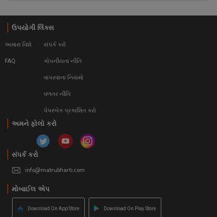
ઉપયોગી લિંક્સ
અમારા વિશે
સંપર્ક કરો
FAQ
ગોપનીયતા નીતિ
વાપરવાના નિયમો 
વળતર નીતિ
પેપરબેક પ્રકાશિત કરો
અમને ફોલો કરો
સંપર્ક કરો
info@matrubharti.com
મોબાઈલ એપ
Download On App Store
Download On Play Store