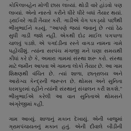
કોકિલાબહેન મોળી છાસ લાવ્યાં. થોડી વારે હાંડવો પણ
લાવ્યાં. એનો નાસ્તો કરીને ધીરે ધીરે બધાં તૈયાર થયાં.
ડ્રાઈવરે ગાડી તૈયાર કરી. ગાડીએ વેગ પકડ્યો પછીથી
ભીખુભાઈને કહ્યું, ‘‘આપણે જ્યાં જવાનું છે ત્યાં ઠેઠ
સુધી ગાડી જશે નહીં. એકથી દોઢ માઈલ પગપાળા
ચાલવું પડશે. એ પગદંડીના રસ્તે વાગડા નામના ગામે
પહોંચીશું. ત્યાંના સરપંચ મંગાજી મને ઘણા સમયથી
કીધાં કરે છે કે, અમારા ગામમાં સંસ્થા શરૂ કરો. સંસ્થા
માટે જમીન આપવા એ ગામના લોકો તૈયાર છે. આ ગામ
શિક્ષણથી વંચિત છે. ત્યાં શાળા, છાત્રાલય અને
આરોગ્ય કેન્દ્રની જરૂરત છે. થોમસ અને સુનિતા
ધરમપુરમાં રહીને ત્યાંની સંસ્થાનું સંચાલન કરી શકશે.’’
ભીખુભાઈએ કરેલી આ વાત સુનિતાએ થોમસને
અંગ્રેજીમાં કહી.
ગામ આવ્યું. શાળાનું મકાન દેખાયું. એની બાજુમાં
ગ્રામપંચાયતનું મકાન હતું. એની દીવાલે બીડીની