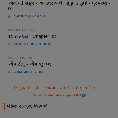
અનોખી સફર - અમાવસ્યાથી પૂર્ણિમા સુધી - પ્રકરણ -
91
DAKSHESH INAMDAR
SCIENCE-FICTION
11 ટાસ્ક્સ - Chapter 22
NIYATI KAPADIA NIRJHAR
SHORT STORIES
એક ટીપું - એક જીવન
DAILY LIFE STORIES
શ્રેષ્ઠ ગુજરાતી વાર્તાઓ
|
ગુજરાતી નવલકથાઓ
|
ફિક્શન વાર્તા પુસ્તકો
|
Ganesh Sindhav (Badal) પુસ્તકો PDF
બીજા રસપ્રદ વિકલ્પો