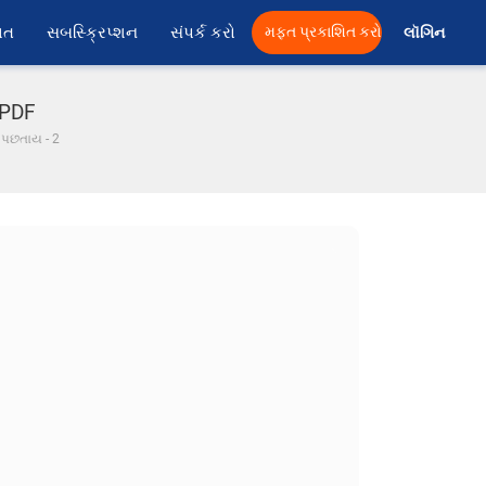
ાત
સબસ્ક્રિપ્શન
સંપર્ક કરો
મફત પ્રકાશિત કરો
લૉગિન 
ા PDF
ી પછતાય - 2