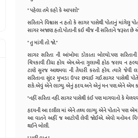
" પહેલા તમે કહો કે આપશો"
સરિતાને વિશ્વાસ ન હતો કે સાગર પાસેથી પોતાનું માંગેલુ 
સાગર અજાણ હતો.પોતાની કઈ ચીજ ની સરિતાને જરૂરત છે 
" તુ માંગી તો જો."
સાગર સરિતા ની આંખોમા ડોકાતા બોલ્યો.પણ સરિતાની
ચિપકાવી દીધા હોય એમ.એના ગુલાબી હોઠ જરાય ન હલ્ય
ટાણે સુરજ આથમવા ની તૈયારી કરતો હોય. ત્યારે જેવ
સરિતાના સુંદર મુખડા ઉપર છવાઈ ગઈ.સાગર પાસેથી પોતે 
શકે.એવું એને લાગ્યુ. એનું હૃદય.અને એનું મન પણ.એને એમ કરતા
"નહીં સરિતા નહી. સાગર પાસેથી કંઈ પણ માગવાનો કે મેળવ
હૃદયની આ દલીલ માં એને તથ્ય લાગ્યુ. એને પોતાને પણ એમ થ
આ વાતને અહીં જ આટોપી લેવી જોઈએ. એવો મનોમન વ
થઈને બોલી.