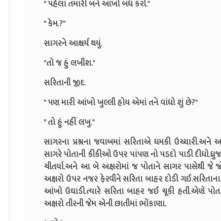
" પહેલા તમારી બંને આંખો બંધ કરો."
" કેમ.?"
સાગરને આશ્ચર્ય થયું.
"તો જ હું લખીશ."
સરિતાની જીદ.
" પણ મારી આંખો ખુલ્લી હોય એમાં તને વાંધો શું છે?"
" તો હું નહીં લખુ."
સાગરના પ્રશ્નના જવાબમાં સરિતાએ ધમકી ઉચ્ચારી.અ
સાગરે પોતાની કીકીઓ ઉપર પાંપણ નો પડદો પાડી દીધો.ધ્રુજ
ચીતર્યા.અને આ બે અક્ષરોમાં જ પોતાને સાગર પાસેથી જે જોઈ
અક્ષરો ઉપર નજર ફેરવીને સરિતા બાહર દોડી ગઈ.સરિતાન
આંખો ઉઘાડી.ત્યારે સરિતા બાહર જઈ ચૂકી હતી.એણે પોતા
અક્ષરો તીરની જેમ એની છાતીમાં ભોંકાણા.