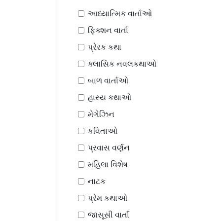
આધ્યાત્મિક વાર્તાઓ
ફિક્શન વાર્તા
પ્રેરક કથા
ક્લાસિક નવલકથાઓ
બાળ વાર્તાઓ
હાસ્ય કથાઓ
મેગેઝિન
કવિતાઓ
પ્રવાસ વર્ણન
મહિલા વિશેષ
નાટક
પ્રેમ કથાઓ
જાસૂસી વાર્તા