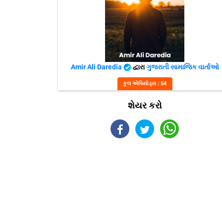
Amir Ali Daredia
દ્વારા
ગુજરાતી સામાજિક વાર્તાઓ
કુલ એપિસોડ્સ : 54
શેયર કરો