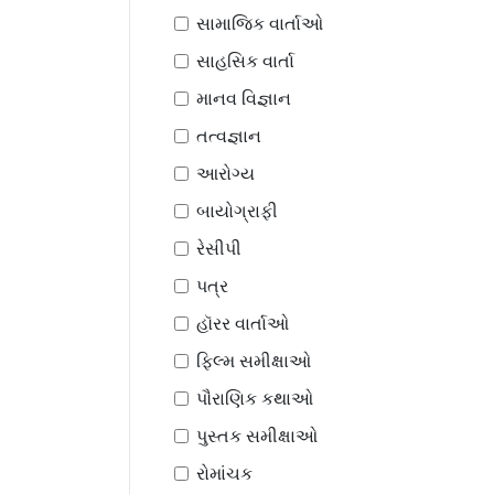
સામાજિક વાર્તાઓ
સાહસિક વાર્તા
માનવ વિજ્ઞાન
તત્વજ્ઞાન
આરોગ્ય
બાયોગ્રાફી
રેસીપી
પત્ર
હૉરર વાર્તાઓ
ફિલ્મ સમીક્ષાઓ
પૌરાણિક કથાઓ
પુસ્તક સમીક્ષાઓ
રોમાંચક