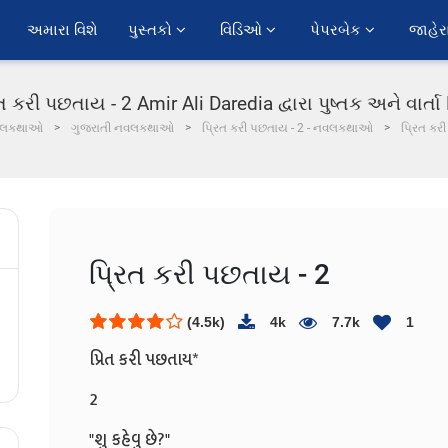
અમારા વિશે
પુસ્તકો 
વિડિઓ 
પેપરબેક 
જાહેર
ત કરી પછતાય - 2 Amir Ali Daredia દ્વારા પુષ્તક અને વાર્ત
વલકથાઓ
ગુજરાતી નવલકથાઓ
પ્રિત કરી પછતાય - 2 - નવલકથાઓ
પ્રિત કર
પ્રિત કરી પછતાય - 2
(4.5k)
4k
7.7k
1
પ્રિત કરી પછતાય*
2
"શુ કહેવુ છે?"