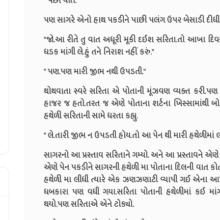
" પછી વાત."
પણ સાગરે એનો હાથ પકડીને પાછી પલંગ ઉપર બેસાડી દીધી
"જો.આ રીતે તુ વાત અધૂરી મૂકી દઈશ સરિતા.તો આખા દિવસ મા
ધડક માંગી લે.હું તને નિરાશ નહીં કરું."
" પણ.પણ મારી જીભ નથી ઉપડતી."
થોથવાતા સ્વરે સરિતા એ પોતાની મૂંઝવણ વ્યક્ત કરી.
હાજર જ હતો.તરત જ એણે પોતાના શર્ટના ખિસ્સામાંથી બોલ
હથેળી સરિતાની સામે ધરતા કહ્યુ.
" લે.તારી જીભ ન ઉપડતી હોય.તો આ પેન થી મારી હથેળીમાં લખ
સાગરનો આ પ્રસ્તાવ સરિતાને ગમ્યો. અને આ પ્રસ્તાવને એણ
એણે પેન પકડીને સાગરની હથેળી મા પોતાના દિલની વાત કોત
હથેળી મા લીધી ત્યારે એક ઝણઝણાટી વ્યાપી ગઈ એના આખા
ધબકારા પણ વધી ગયા.સરિતા પોતાની હથેળીમાં કઈ મા
થયો.પણ સરિતાએ એને ટોક્યો.