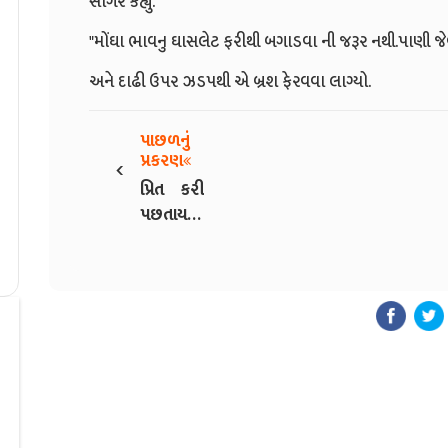
સાગરે કહ્યુ.
"મોંઘા ભાવનુ ઘાસલેટ ફરીથી બગાડવા ની જરૂર નથી.પાણી જેવું
અને દાઢી ઉપર ઝડપથી એ બ્રશ ફેરવવા લાગ્યો.
પાછળનું
‹
પ્રકરણ
પ્રિત કરી
પછતાય -
1