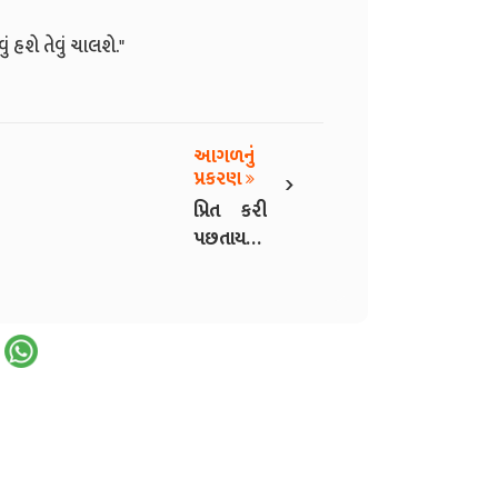
 હશે તેવું ચાલશે."
આગળનું
›
પ્રકરણ
પ્રિત કરી
પછતાય -
3