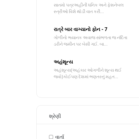
સાતમો પત્રઅહીંની ધનિક અને ફેશનેબલ
સ્ત્રીઓ વિશે થોડી વાત કરી...
રાત્રે બાર વાગ્યાનો ફોન - 7
ગોળીનો ભયાનક અવાજ સાંભળતા જ નંદિતા
ડરીને જમીન પર બેસી ગઈ. બા...
અહંશૂન્ય
અહંશૂન્ય(અહંકાર ઓગળીને શૂન્ય થઈ
જવો)કોઈપણ દેશમાં ભણતરનું મહત...
શ્રેણી
વાર્તા