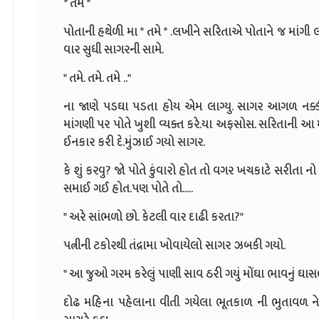
* તમે *
પોતાની હથેળી મા * તમે * .લખીને સરિતાએ પોતાને જ માંગ
વાર સુધી સાગરની સામે.
" તમે. તમે. તમે .."
ના જાણે પડઘા પડતા હોય એમ લાગ્યુ. સાગર આગળ નક્કી 
માંગણી પર પોતે ખુશી વ્યક્ત કરે.યા અફસોસ. સરિતાની આ મા
ઈનકાર કરી દે.મુંઝાઈ ગયો સાગર.
કે શું કરવુ? જો પોતે કુંવારો હોત તો વગર ખચકાટે સરીતા 
સમાઈ ગઈ હોત.પણ પોતે તો.....
" અરે સાંભળો છો. કેટલી વાર દાઢી કરતા?"
પત્નીની ટકોરથી તંદ્રામા ખોવાયેલો સાગર ઝબકી ગયો.
" આ જુઓ ગરમ કરેલું પાણી સાવ ઠરી ગયું મોંઘા ભાવનું ઘાસલ
દોઢ મહિના પહેલાના વીતી ગયેલા ભૂતકાળ ની ભુતાવળ ને