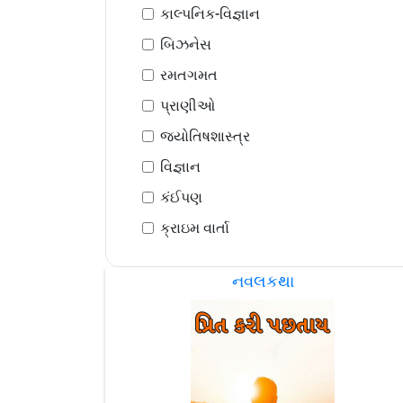
કાલ્પનિક-વિજ્ઞાન
બિઝનેસ
રમતગમત
પ્રાણીઓ
જ્યોતિષશાસ્ત્ર
વિજ્ઞાન
કંઈપણ
ક્રાઇમ વાર્તા
નવલકથા