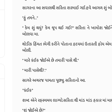
સાગરના આ સવાલથી સરિતા શરમાઈ ગઈ.હવે આગળ શું બોલવું
"હું તમને..."
" કેમ શું થયું? કેમ ચૂપ થઈ ગઈ?" સરિતા ને ખામોશ જોઈ
બોલવા મા.
થોડીક હિંમત ભેગી કરીને પોતાના હૃદયમાં ઉતારતી હોય એ
બોલી.
" મારે કંઈક જોઈએ છે તમારી પાસે થી."
" મારી પાસેથી?."
સાગરે અચરજ પામતા પૂછ્યુ. સરિતાનો આ.
*કંઈક*
શબ્દ એને રહસ્યમય લાગ્યો.સરિતા થી માંડ માંડ હકાર માં માથું
"શું જોઈએ છે?"