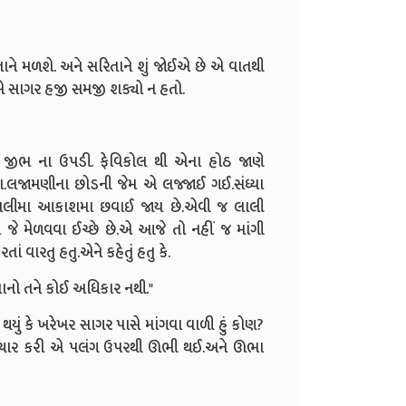
પોતાને મળશે. અને સરિતાને શું જોઈએ છે એ વાતથી
એ સાગર હજી સમજી શક્યો ન હતો.
 જીભ ના ઉપડી. ફેવિકોલ થી એના હોઠ જાણે
ા.લજામણીના છોડની જેમ એ લજ્જાઈ ગઈ.સંધ્યા
ી લાલીમા આકાશમા છવાઈ જાય છે.એવી જ લાલી
જે મેળવવા ઈચ્છે છે.એ આજે તો નહીં જ માંગી
ં વારતુ હતુ.એને કહેતું હતુ કે.
વાનો તને કોઈ અધિકાર નથી."
યું કે ખરેખર સાગર પાસે માંગવા વાળી હું કોણ?
િચાર કરી એ પલંગ ઉપરથી ઊભી થઈ.અને ઊભા