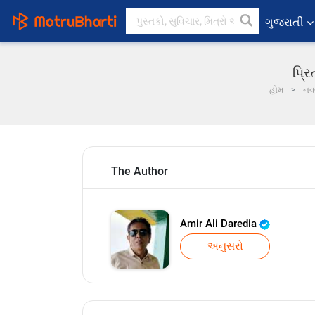
ગુજરાતી
પ્રિ
હોમ
ન
The Author
Amir Ali Daredia
અનુસરો