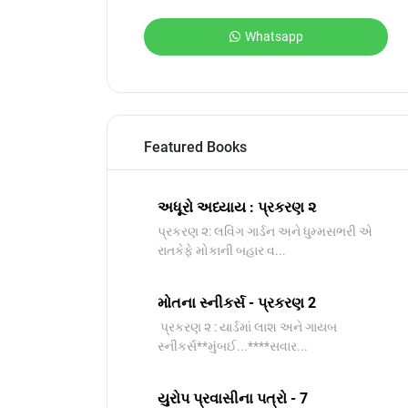
Whatsapp
Featured Books
અધૂરો અધ્યાય : પ્રકરણ ૨
પ્રકરણ ૨: લવિંગ ગાર્ડન અને ધુમ્મસભરી એ
રાતકેફે મોકાની બહાર વ...
મોતના સ્નીકર્સ - પ્રકરણ 2
પ્રકરણ ૨ : યાર્ડમાં લાશ અને ગાયબ
સ્નીકર્સ**મુંબઈ...****સવાર...
યુરોપ પ્રવાસીના પત્રો - 7