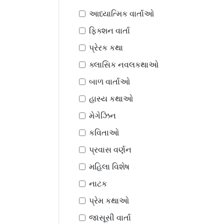
આધ્યાત્મિક વાર્તાઓ
ફિક્શન વાર્તા
પ્રેરક કથા
ક્લાસિક નવલકથાઓ
બાળ વાર્તાઓ
હાસ્ય કથાઓ
મેગેઝિન
કવિતાઓ
પ્રવાસ વર્ણન
મહિલા વિશેષ
નાટક
પ્રેમ કથાઓ
જાસૂસી વાર્તા