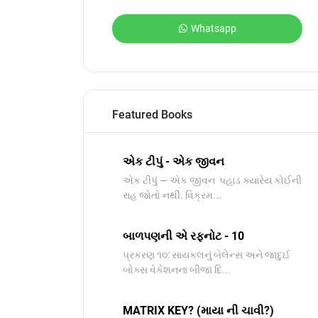
Whatsapp
Featured Books
એક ટીપું - એક જીવન
એક ટીપું — એક જીવન પહાડ ક્યારેય કોઈની
રાહ જોતો નથી. વિક્રમ...
બાળપણની એ રફનોટ - 10
પ્રકરણ ૧૦: સાયકલનું બેલેન્સ અને જાદુઈ
બોક્સ વેકેશનના બીજા દિ...
MATRIX KEY? (માયા ની ચાવી?)