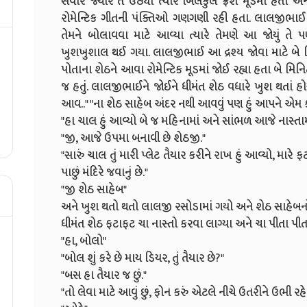
સવારે જ્યારે તે ઉઠ્યા ત્યારે બિલકુલ ફ્રેશ મૂડમાં હતા અ
રોમેન્ટિક ગીતની પંક્તિઓ ગણગણી રહી હતા. લાલજીભાઈ તેમ
તેમને બોલાવવા માટે આવ્યા ત્યારે તેમણે આ જોયું તે 
ખુશખુશાલ થઈ ગયા.
લાલજીભાઈ આ દ્રશ્ય જોવા માટે બે મ
પોતાના શેઠને આવા રોમેન્ટિક મૂડમાં જોઈ રહ્યા હતા બે મિનિટ 
જ હતું. લાલજીભાઈને જોઈને ધીમંત શેઠ વધારે ખુશ થતાં
આવ.."
"ના શેઠ સાહેબ અંદર નથી આવવું પણ હું આપને એમ કહેવ
"હા ચાલ હું આવ્યો બે જ મહિનામાં અને સાંભળ આજે નાસ્તામાં ત
"જી, આજે ઉપમા બનાવી છે શેઠજી."
"સારું ચાલ તું મારી પ્લેટ તૈયાર કરીને રાખ હું આવ્યો, મારે
પાછું મંદિરે જવાનું છે."
"જી શેઠ સાહેબ"
અને ખુશ થતો થતો લાલજી રસોડામાં ગયો અને શેઠ સાહેબનો 
ધીમંત શેઠ ફટાફટ ચા નાસ્તો કરવા લાગ્યા અને ચા પીતા પીતા 
"હા, બોલો"
"બોલ શું કરે છે માય ડિયર, તું તૈયાર છે?"
"બસ હા તૈયાર જ છું."
"તો લેવા માટે આવું છું, ફોન કરું એટલે નીચે ઉતરીને ઉભી રહે