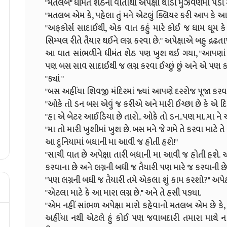
"મતલબ" ધીમંત શેઠની વાતોથી અપેક્ષા થોડી મુંઝવણમાં પડી
"મતલબ એમ કે, પહેલા તું મને એટલું ક્લિયર કરી આપ કે આપ
"અફકોર્સ સાદાઈથી, એક વાત કહું મારે કોઈ જ ધામ ધૂમ
સિમ્પલ રીતે તૈયાર થઈને લગ્ન કરવા છે." અપેક્ષાએ બહુ દ્રઢતાપૂર્
આ વાત સાંભળીને ધીમંત શેઠ પણ ખુશ થઈ ગયા, "આપણાં 
પણ બસ સાવ સાદાઈથી જ લગ્ન કરવા ઈચ્છું છું અને એ પણ ક્
"ક્યાં "
"બસ અહીંયા શિવજી મંદિરમાં જ્યાં આપણે દરરોજ પૂજા કર
"ઓકે તો ડન બસ એવું જ કરીએ અને મારી ઈચ્છા છે કે એ 
"હા એ બેટર આઈડિયા છે તારો.. ઓકે તો ડન..પણ મા..મા ને આ બધ
"મા તો મારી ખુશીમાં ખુશ છે. બસ મને જે ગમે તે કરવા માટે ત
આ દુનિયામાં બધાની મા આવી જ હોતી હશે!"
"સાચી વાત છે અપેક્ષા તારી બધાની મા આવી જ હોતી હશે.
કરવાના છે અને લગ્નની બધી જ તૈયારી પણ મારે જ કરવાની છે
"પણ લગ્નની બધી જ તૈયારી તમે એકલા શું કામ કરશો?" અપેક્ષાએ 
"એટલા માટે કે આ મારા લગ્ન છે." અને તે હસી પડ્યા.
"એમ નહીં સાંભળ અપેક્ષા મારો કહેવાનો મતલબ એમ છે કે,
અહીંયા નથી એટલે હું કોઈ પણ જવાબદારી તમારા માથે ના