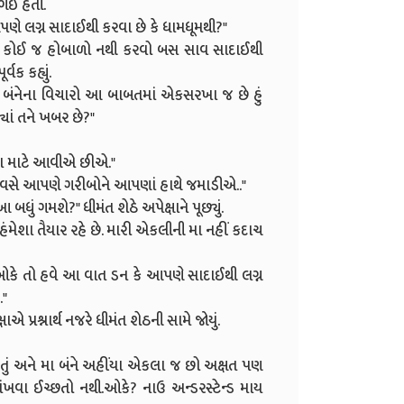
 ગઈ હતી.
ણે લગ્ન સાદાઈથી કરવા છે કે ધામધૂમથી?"
 કે કોઈ જ હોબાળો નથી કરવો બસ સાવ સાદાઈથી
વક કહ્યું.
બંનેના વિચારો આ બાબતમાં એકસરખા જ છે હું
યાં તને ખબર છે?"
વા માટે આવીએ છીએ."
દિવસે આપણે ગરીબોને આપણાં હાથે જમાડીએ.."
ું ગમશે?" ધીમંત શેઠે અપેક્ષાને પૂછ્યું.
ે હંમેશા તૈયાર રહે છે. મારી એકલીની મા નહીં કદાચ
 ઓકે તો હવે આ વાત ડન કે આપણે સાદાઈથી લગ્ન
."
પ્રશ્નાર્થ નજરે ધીમંત શેઠની સામે જોયું.
 તું અને મા બંને અહીંયા એકલા જ છો અક્ષત પણ
ંખવા ઈચ્છતો નથી.ઓકે? નાઉ અન્ડરસ્ટેન્ડ માય