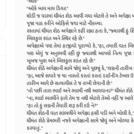
"ઓકે"
"ઓકે બાય માય ડિયર."
થોડી જ વારમાં ધીમંત શેઠ આવી ગયા એટલે તે અને અપેક્ષા બં
પૂજા પાઠ કરીને ઓફિસે જવા માટે નીકળ્યા.
રસ્તામાં ધીમંત શેઠ અપેક્ષાને કહી રહ્યા હતા કે, "જ્યારથી હું 
બિલકુલ શાંત અને સ્થિર રહે છે."
અપેક્ષાએ પણ તેમાં હાજીયો પૂરાવ્યો કે, "હા, તમારી વાત બિલ
પણ એવું જ અનુભવી રહી છું જ્યારથી આપણે નિત્ય પૂજા
ખૂબજ ખુશ અને બિલકુલ શાંત રહે છે."
ધીમંત શેઠે અપેક્ષાની સામે જોયું અને પૂછ્યું કે, "લગ્નની તાર
"હા, આજે સવારે જ ચા નાસ્તો કરતાં કરતાં ડાઈનીંગ ટેબલ ઉ
તારીખ આવે છે સત્યાવીસ તે જ રાખી લેવાની છે."
"તો પછી તારા ભાઈ અને ભાભી નથી આવવાના?" ધીમંત શેઠે પૂ
"ના, ભાઈ ભાભીને ફાવે તેમ જ નથી એટલે તેઓ નહીં જ આવે
"હા તો હું લગ્નની તૈયારી શરૂ કરી દઉં ને?"
ધીમંત શેઠની વાત સાંભળીને અપેક્ષા હસી પડી અને બોલી કે, "ત
ધીમંત શેઠે પ્રેમભરી નજરે અપેક્ષાની સામે જોયું અને બોલ્યા 
કરવાનું.."