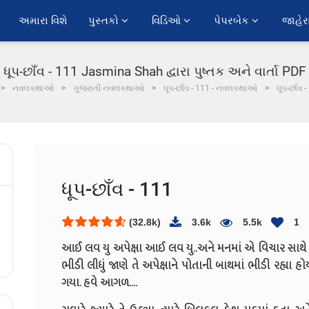
અમારા વિશે
પુસ્તકો 
વિડિઓ 
પેપરબેક 
જાહેર
ધૂપ-છાઁવ - 111 Jasmina Shah દ્વારા પુષ્તક અને વાર્તા PDF
નવલકથાઓ
ગુજરાતી નવલકથાઓ
ધૂપ-છાઁવ - 111 - નવલકથાઓ
ધૂપ-છાઁવ 
ધૂપ-છાઁવ - 111
(32.8k)
3.6k
5.5k
1
આઈ લવ યુ અપેક્ષા આઈ લવ યુ..અને મનમાં એ વિચાર સાથે ત
ભીડી લીધું જાણે તે અપેક્ષાને પોતાની બાથમાં ભીડી રહ્યા હ
ગયા.
હવે આગળ....