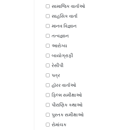
સામાજિક વાર્તાઓ
સાહસિક વાર્તા
માનવ વિજ્ઞાન
તત્વજ્ઞાન
આરોગ્ય
બાયોગ્રાફી
રેસીપી
પત્ર
હૉરર વાર્તાઓ
ફિલ્મ સમીક્ષાઓ
પૌરાણિક કથાઓ
પુસ્તક સમીક્ષાઓ
રોમાંચક