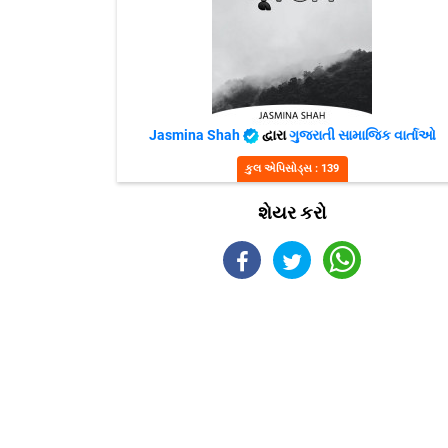
Jasmina Shah
દ્વારા
ગુજરાતી સામાજિક વાર્તાઓ
કુલ એપિસોડ્સ : 139
શેયર કરો