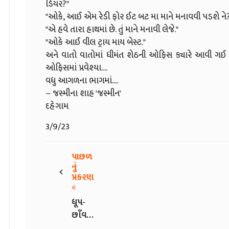
ડિયર?"
"ઓકે, આઈ એમ રેડી ફોર ઈટ બટ મા માને મનાવવી પડશે ને
"એ હવે તારા હાથમાં છે. તું માને મનાવી લેજે."
"ઓકે આઈ વીલ ટ્રાય માય બેસ્ટ."
અને વાતો વાતોમાં ધીમંત શેઠની ઓફિસ ક્યારે આવી ગઈ ખ
ઓફિસમાં પ્રવેશ્યા....
વધુ આગળના ભાગમાં....
~ જસ્મીના શાહ 'જસ્મીન'
દહેગામ
3/9/23
પાછળ
‹
નું
પ્રકરણ
ધૂપ-
છાઁવ -
110