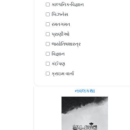
કાલ્પનિક-વિજ્ઞાન
બિઝનેસ
રમતગમત
પ્રાણીઓ
જ્યોતિષશાસ્ત્ર
વિજ્ઞાન
કંઈપણ
ક્રાઇમ વાર્તા
નવલકથા