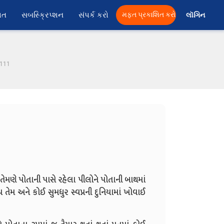
ાત
સબસ્ક્રિપ્શન
સંપર્ક કરો
મફત પ્રકાશિત કરો
લૉગિન 
- 111
ેમણે પોતાની પાસે રહેલા પીલોને પોતાની બાથમાં
ોય તેમ અને કોઈ સુમધુર સ્વપ્નની દુનિયામાં ખોવાઈ