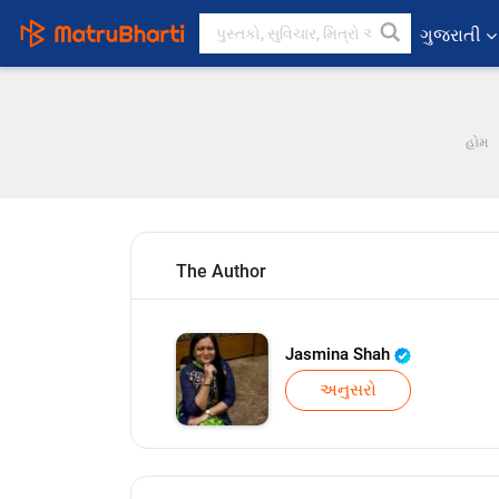
ગુજરાતી
હોમ
The Author
Jasmina Shah
અનુસરો