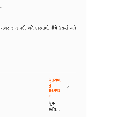
?"
બર જ ન પડી. બંને કારમાંથી નીચે ઉતર્યા અને
આગળ
›
નું
પ્રકરણ
ધૂપ-
છાઁવ -
112