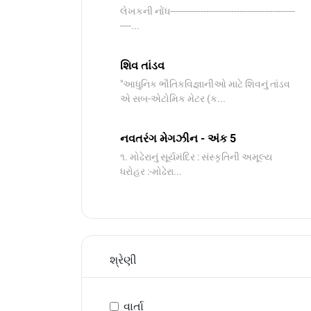
લેખકની નોંધ---------------------------------------------
----...
શિવ તાંડવ
"આધુનિક ભૌતિકવિજ્ઞાનીઓ માટે શિવનું તાંડવ
એ સબ-એટોમિક મેટર (ક...
નવતરંગ મેગઝીન - અંક 5
૧. મોઢેરાનું સૂર્યમંદિર : સંસ્કૃતિની અમૂલ્ય
ધરોહર :-​મોઢેરા...
શ્રેણી
વાર્તા