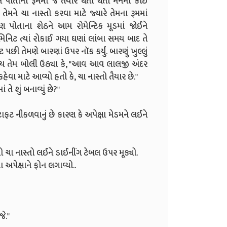
ને પોતાના રૂમમાં જ તૈયાર થતાં થતાં મનમાં કોઈ
ને ચા નાસ્તો કરવા માટે જ્યારે તેમના રૂમમાં
પણ પોતાના શેઠને આમ રોમેન્ટિક મૂડમાં જોઈને
િનિટ ત્યાં રોકાઈ ગયા ઘણાં લાંબા સમય બાદ તે
પછી તેમણે બારણાં ઉપર નૉક કર્યું. બારણું ખુલ્લું
 હોય તેમ બોલી ઉઠ્યા કે, "આવ આવ લાલજી અંદર
ા માટે આવ્યો હતો કે, ચા નાસ્તો તૈયાર છે."
ે શું બનાવ્યું છે?"
 ફટાફટ નીકળવાનું છે કારણ કે અપેક્ષા મેડમને લઈને
ચા નાસ્તો લઈને ડાઈનીંગ ટેબલ ઉપર મૂક્યો.
અપેક્ષાને ફોન લગાવ્યો..
જે."