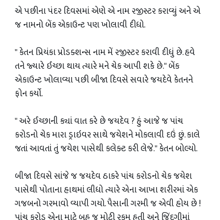
એ પછીના પંદર દિવસમાં એણે એ નામ રજીસ્ટર કરાવ્યું અને એ
જ નામનો બેંક એકાઉન્ટ પણ ખોલાવી દીધો.
" કેતન પ્રિયંકા પ્રોડક્શન્સ નામ મેં રજીસ્ટર કરાવી દીધું છે. હવે
તને જ્યારે ઈચ્છા થાય ત્યારે મને ચેક આપી શકે છે." બેંક
એકાઉન્ટ ખોલાવ્યા પછી બીજા દિવસે સવારે જયદેવે કેતનને
ફોન કર્યો.
" અરે ઈચ્છાની ક્યાં વાત કરે છે જયદેવ ? હું આજે જ પાંચ
કરોડનો ચેક મારા ડ્રાઇવર સાથે જયેશને મોકલાવી દઉં છું. કાલે
જતાં આવતાં તું જયેશ પાસેથી કલેક્ટ કરી લેજે." કેતન બોલ્યો.
બીજા દિવસે સાંજે જ જયદેવ ઠાકરે પાંચ કરોડનો ચેક જયેશ
પાસેથી પોતાના હાથમાં લીધો ત્યારે એના આખા શરીરમાં એક
ગજબનો ગરમાવો વ્યાપી ગયો. પૈસાની ગરમી જ એવી હોય છે !
પાંચ કરોડ એના માટે બહુ જ મોટી રકમ હતી અને જિંદગીમાં