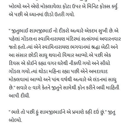
ખોલ્યો અને એણે મોકલાવેલા ફોટા ઉપર બે મિનિટ ફોકસ કર્યું.
એ પછી એ ધ્યાનમાં ઊંડો ઉતરી ગયો.
" જીતુભાઈ શામજીભાઈ નો દીકરો અત્યારે એકદમ સુખી છે. એ
પહેલાં ગોંડલના સ્વામિનારાયણ મંદિરમાં સત્સંગમાં અવારનવાર
જતો હતો. ત્યાં એને સ્વામિનારાયણ ભગવાનમાં શ્રદ્ધા બેઠી અને
આ સંસાર છોડી સાધુ થવાનો વિચાર આવ્યો. એ પછી એક
દિવસ એ કોઈને કહ્યા વગર ઘરેથી નીકળી ગયો અને સીધો
ગોંડલ ગયો. ત્યાં થોડા મહિના રહ્યા પછી એને અમદાવાદ
મોકલવામાં આવ્યો અને પાંચ વર્ષથી અત્યારે એ લંડનમાં સાધુ
છે. " સવારે ૯ વાગે કેતને જીતુને સામેથી ફોન કરીને બધી માહિતી
આપી દીધી.
" ભલે તો પછી હું શામજીભાઈને એ પ્રમાણે કહી દઉં છું. " જીતુ
બોલ્યો.