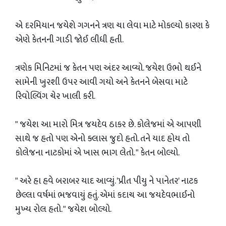
એ દરમિયાન જયેશે ગગનને ત્રણ ચા લેવા માટે મોકલ્યો કારણ કે
એણે કેતનની ગાડી જોઈ લીધી હતી.
ત્રણેક મિનિટમાં જ કેતન પણ અંદર આવ્યો. જયેશ ઉભો થઈને
સામેની ખુરશી ઉપર આવી ગયો અને કેતનને બેસવા માટે
રિવોલ્વિંગ ચેર ખાલી કરી.
" જયેશ આ મારો મિત્ર જયદેવ ઠાકર છે. કોલેજમાં એ આપણી
સાથે જ હતો પણ એનો ક્લાસ જુદો હતો. તને યાદ હોય તો
કોલેજના નાટકોમાં એ ખાસ ભાગ લેતો. " કેતન બોલ્યો.
" અરે હા હવે બરાબર યાદ આવ્યું. 'પ્રીત પીયુ ને પાનેતર' નાટક
છેલ્લા વર્ષમાં ભજવાયું હતું. એમાં કદાચ આ જયદેવભાઈનો
મુખ્ય રોલ હતો. " જયેશ બોલ્યો.