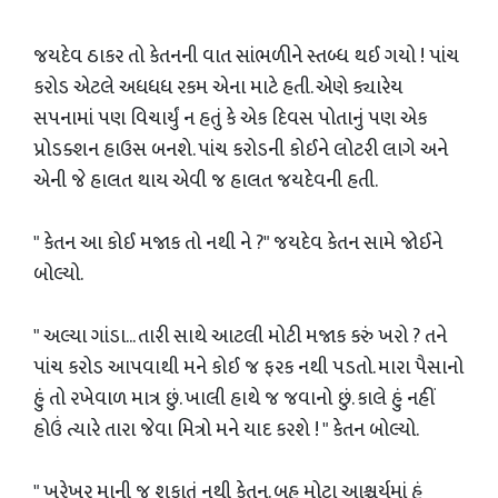
જયદેવ ઠાકર તો કેતનની વાત સાંભળીને સ્તબ્ધ થઈ ગયો ! પાંચ
કરોડ એટલે અધધધ રકમ એના માટે હતી. એણે ક્યારેય
સપનામાં પણ વિચાર્યું ન હતું કે એક દિવસ પોતાનું પણ એક
પ્રોડક્શન હાઉસ બનશે. પાંચ કરોડની કોઈને લોટરી લાગે અને
એની જે હાલત થાય એવી જ હાલત જયદેવની હતી.
" કેતન આ કોઈ મજાક તો નથી ને ?" જયદેવ કેતન સામે જોઈને
બોલ્યો.
" અલ્યા ગાંડા... તારી સાથે આટલી મોટી મજાક કરું ખરો ? તને
પાંચ કરોડ આપવાથી મને કોઈ જ ફરક નથી પડતો. મારા પૈસાનો
હું તો રખેવાળ માત્ર છું. ખાલી હાથે જ જવાનો છું. કાલે હું નહીં
હોઉં ત્યારે તારા જેવા મિત્રો મને યાદ કરશે ! " કેતન બોલ્યો.
" ખરેખર માની જ શકાતું નથી કેતન. બહુ મોટા આશ્ચર્યમાં હું