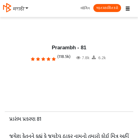
☰
લૉગિન
தமிழ்
મફત પ્રકાશિત કરો
Prarambh - 81
(118.5k)
7.8k
6.2k
પ્રારંભ પ્રકરણ 81
જયેશ કેતનને કહ્યું કે જયદેવ ઠાકર નામનો તમારો કોઈ મિત્ર અહીં