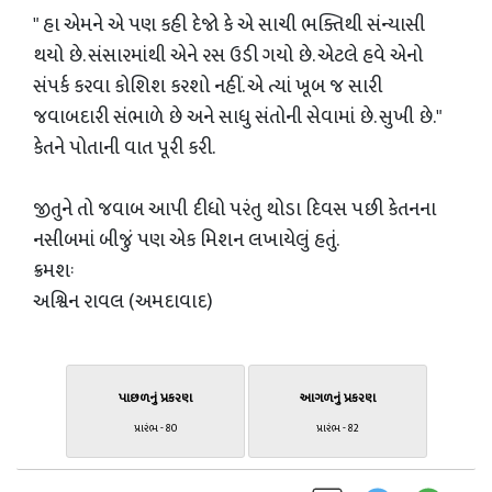
" હા એમને એ પણ કહી દેજો કે એ સાચી ભક્તિથી સંન્યાસી
થયો છે. સંસારમાંથી એને રસ ઉડી ગયો છે. એટલે હવે એનો
સંપર્ક કરવા કોશિશ કરશો નહીં. એ ત્યાં ખૂબ જ સારી
જવાબદારી સંભાળે છે અને સાધુ સંતોની સેવામાં છે. સુખી છે."
કેતને પોતાની વાત પૂરી કરી.
જીતુને તો જવાબ આપી દીધો પરંતુ થોડા દિવસ પછી કેતનના
નસીબમાં બીજું પણ એક મિશન લખાયેલું હતું.
ક્રમશઃ
અશ્વિન રાવલ (અમદાવાદ)
પાછળનું પ્રકરણ
આગળનું પ્રકરણ
પ્રારંભ - 80
પ્રારંભ - 82