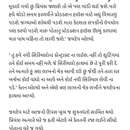
મૂકાઈ ગયો છું. પ્રિયંકા જાણશે તો એ પણ ગાંડી થઈ જશે. મારે
હવે થોડો સમય ફાળવીને પ્રોડક્શન હાઉસ માટે બધું વિચારવું
પડશે. જગ્યાઓ શોધવી પડશે. મારા કેટલાક સંપર્કોનો ઉપયોગ
પણ કરવો પડશે. મારુ પોતાનું પ્રોડક્શન હાઉસ ઊભું કરવામાં
ચાર પાંચ મહિના તો લાગી જશે." જયદેવ બોલ્યો.
" તું હવે નવી સિરિયલોના કોન્ટ્રાક્ટ ના લઈશ. નહીં તો શૂટિંગમાં
તને કોઈ સમય નહીં મળે. જે સિરીયલો હાથમાં છે તે પૂરી કરી દે.
તને અત્યારે હું ત્રણ લાખનો ચેક આપી દઉં છું જેથી તને તારા ઘર
ખર્ચમાં કોઈ વાંધો ના આવે અને કોઈ નવી સિરિયલ લેવી ના
પડે." કેતન બોલ્યો અને એણે ત્રણ લાખનો ચેક લખીને જયદેવના
હાથમાં આપ્યો.
જયદેવ માટે આજનો દિવસ ખૂબ જ શુકનવંતો સાબિત થયો.
પ્રિયંકા અત્યારે ઘરે જ હતી એટલે એ કેતનની રજા લઈને સીધો
પોતાના ઘરે જ ગયો.