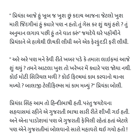
" પ્રિયંકા આજે હું ખૂબ જ ખુશ છું કદાચ આજના જેટલો ખુશ
મારી જિંદગીમાં હું ક્યારે પણ ન હતો. તું ગેસ કર શું થયું હશે ? તું
અનુમાન લગાવ પછી હું તને વાત કરું" જયદેવે ઘરે પહોંચીને
પ્રિયંકાને બે હાથેથી ઊંચકી લીધી અને એક ફેરફુંદડી ફરી લીધી.
" અરે અરે પણ મને કેવી રીતે ખબર પડે કે તમારા લાઇફમાં આજે
શું થયું ? તમને આટલા ખુશ તો ખરેખર મેં ક્યારે પણ જોયા નથી.
કોઈ મોટી સિરિયલ મળી ? કોઈ ફિલ્મમાં કામ કરવાનો ચાન્સ
મળ્યો ? બાલાજી ટેલીફિલ્મ્સ માં કામ મળ્યું ?" પ્રિયંકા બોલી.
પ્રિયંકા સિંહ આમ તો હિન્દીભાષી હતી. પરંતુ જયદેવના
સહવાસમાં રહીને એ ગુજરાતી ભાષા સારી રીતે શીખી ગઈ હતી.
અને એના પાડોશમાં પણ બે ગુજરાતી ફેમિલી રહેતાં હતાં એટલે
પણ એને ગુજરાતીમાં બોલવાનો સારો મહાવરો થઈ ગયો હતો !