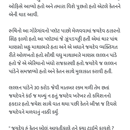
ઓફિસે આવ્યો હતો અને તમારા વિશે પૂછતો હતો એટલે કેતનને
એની યાદ આવી.
રુચિનો આ ગોરેગાંવનો પ્લૉટ પાછો મેળવવામાં જયદેવ ઠાકરનો
સિંહ ફાળો હતો. આ પ્લૉટમાં જે ઝૂંપડપટ્ટી હતી એમાં ચાર પાંચ
માણસો બહુ માથાભારે હતા અને એ બધાને જયદેવ વ્યક્તિગત
રીતે ઓળખતો હતો. સૌથી વધુ માથાભારે માણસ લલ્લન પાંડે
હતો જે એ એરિયાનો ખંધો રાજકારણી હતો. જયદેવે જ લલ્લન
પાંડેને સમજાવ્યો હતો અને કેતન સાથે મુલાકાત કરાવી હતી.
લલ્લન પાંડેને ૩૦ કરોડ જેવી માતબર રકમ મળી તેમ છતાં
જયદેવને કંઈ જ મળ્યું ન હતું. જયદેવ ખરેખર તો કમિશનનો
હકદાર હતો. જયેશ સાથે વાત થયા પછી કેતને બીજા જ દિવસે
જયદેવને મળવાનું નક્કી કર્યું.
" જયદેવ હું કેતન બોલું. આવતીકાલે તને કયા ટાઇમે ફાવશે ?