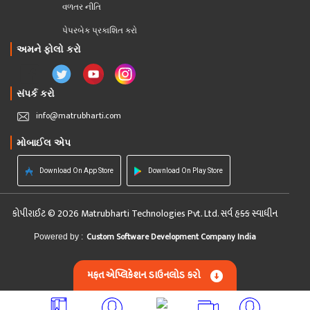
વળતર નીતિ
પેપરબેક પ્રકાશિત કરો
અમને ફોલો કરો
સંપર્ક કરો
info@matrubharti.com
મોબાઈલ એપ
Download On App Store
Download On Play Store
કોપીરાઈટ © 2026 Matrubharti Technologies Pvt. Ltd. સર્વ હક્ક સ્વાધીન
Custom Software Development Company India
Powered by :
મફત એપ્લિકેશન ડાઉનલોડ કરો