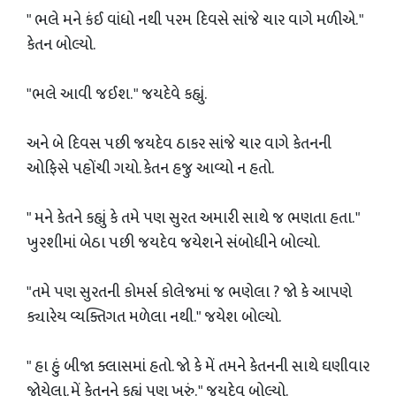
" ભલે મને કંઈ વાંધો નથી પરમ દિવસે સાંજે ચાર વાગે મળીએ. "
કેતન બોલ્યો.
"ભલે આવી જઈશ. " જયદેવે કહ્યું.
અને બે દિવસ પછી જયદેવ ઠાકર સાંજે ચાર વાગે કેતનની
ઓફિસે પહોંચી ગયો. કેતન હજુ આવ્યો ન હતો.
" મને કેતને કહ્યું કે તમે પણ સુરત અમારી સાથે જ ભણતા હતા. "
ખુરશીમાં બેઠા પછી જયદેવ જયેશને સંબોધીને બોલ્યો.
"તમે પણ સુરતની કોમર્સ કોલેજમાં જ ભણેલા ? જો કે આપણે
ક્યારેય વ્યક્તિગત મળેલા નથી." જયેશ બોલ્યો.
" હા હું બીજા ક્લાસમાં હતો. જો કે મેં તમને કેતનની સાથે ઘણીવાર
જોયેલા. મેં કેતનને કહ્યું પણ ખરું. " જયદેવ બોલ્યો.