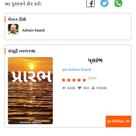
આ પુસ્તકને શેર કરો:
લેખક વિશે
અનુસરો
Ashwin Rawal
સંપૂર્ણ નવલકથા
પ્રારંભ
દ્વારા Ashwin Rawal
(12m)
840k
380
598.8k
કુલ એપિસોડ્સ : 101