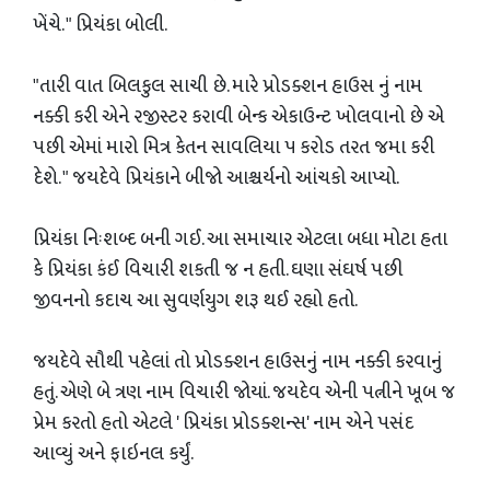
ખેંચે. " પ્રિયંકા બોલી.
"તારી વાત બિલકુલ સાચી છે. મારે પ્રોડક્શન હાઉસ નું નામ
નક્કી કરી એને રજીસ્ટર કરાવી બેન્ક એકાઉન્ટ ખોલવાનો છે એ
પછી એમાં મારો મિત્ર કેતન સાવલિયા ૫ કરોડ તરત જમા કરી
દેશે. " જયદેવે પ્રિયંકાને બીજો આશ્ચર્યનો આંચકો આપ્યો.
પ્રિયંકા નિઃશબ્દ બની ગઈ. આ સમાચાર એટલા બધા મોટા હતા
કે પ્રિયંકા કંઈ વિચારી શકતી જ ન હતી. ઘણા સંઘર્ષ પછી
જીવનનો કદાચ આ સુવર્ણયુગ શરૂ થઈ રહ્યો હતો.
જયદેવે સૌથી પહેલાં તો પ્રોડક્શન હાઉસનું નામ નક્કી કરવાનું
હતું. એણે બે ત્રણ નામ વિચારી જોયાં. જયદેવ એની પત્નીને ખૂબ જ
પ્રેમ કરતો હતો એટલે ' પ્રિયંકા પ્રોડક્શન્સ' નામ એને પસંદ
આવ્યું અને ફાઇનલ કર્યું.