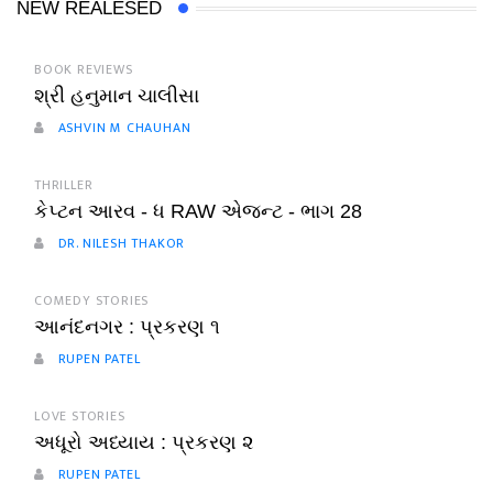
NEW REALESED
BOOK REVIEWS
શ્રી હનુમાન ચાલીસા
ASHVIN M CHAUHAN
THRILLER
કેપ્ટન આરવ - ધ RAW એજન્ટ - ભાગ 28
DR. NILESH THAKOR
COMEDY STORIES
આનંદનગર : પ્રકરણ ૧
RUPEN PATEL
LOVE STORIES
અધૂરો અધ્યાય : પ્રકરણ ૨
RUPEN PATEL