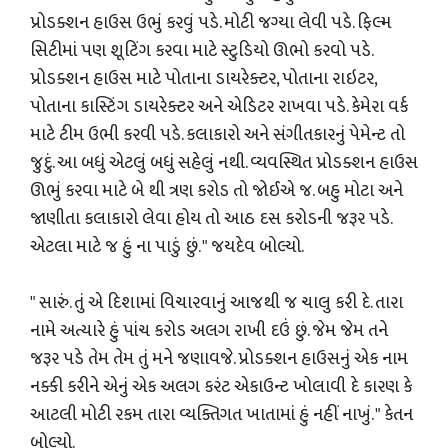
પ્રોડક્શન હાઉસ ઉભું કરવું પડે. મોટી જગ્યા લેવી પડે. ફિલ્મ
સિટીમાં પણ શૂટિંગ કરવા માટે સ્ટુડિયો ઊભો કરવો પડે.
પ્રોડક્શન હાઉસ માટે પોતાના ડાયરેક્ટર, પોતાના રાઇટર,
પોતાના કાસ્ટિંગ ડાયરેક્ટર અને એડિટર રાખવા પડે. કેમેરા વર્ક
માટે ટીમ ઉભી કરવી પડે. કલાકારો અને સંગીતકારનું પેમેન્ટ તો
જુદું. આ બધું એટલું બધું સહેલું નથી. વ્યવસ્થિત પ્રોડક્શન હાઉસ
ઊભું કરવા માટે બે થી ત્રણ કરોડ તો જોઈએ જ. બહુ મોટા અને
જાણીતા કલાકારો લેવા હોય તો આઠ દસ કરોડની જરૂર પડે.
એટલા માટે જ હું ના પાડું છું. " જયદેવ બોલ્યો.
" સારું. તું એ દિશામાં વિચારવાનું આજથી જ ચાલુ કરી દે. તારા
નામે અત્યારે હું પાંચ કરોડ અલગ રાખી દઉં છું. જેમ જેમ તને
જરૂર પડે તેમ તેમ તું મને જણાવજે. પ્રોડક્શન હાઉસનું એક નામ
નક્કી કરીને એનું એક અલગ કરંટ એકાઉન્ટ ખોલાવી દે કારણ કે
આટલી મોટી રકમ તારા વ્યક્તિગત ખાતામાં હું નહીં નાખું. " કેતન
બોલ્યો.