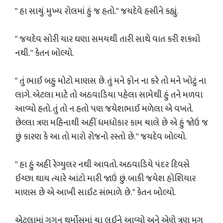
" હા સાચું. મુખ્ય રોલમાં હું જ હતો." જયદેવે હસીને કહ્યું.
" જયદેવ સોરી યાર ઘણા સમયથી તારી સાથે વાત કરી શક્યો
નથી. " કેતન બોલ્યો.
" તું ભાઈ બહુ મોટો માણસ છે. તું મને ફોન ના કરે તો મને ખોટું ના
લાગે. એટલા માટે તો અઠવાડિયા પહેલા સામેથી હું તને મળવા
આવ્યો હતો. તું તો ન હતો પણ જયેશભાઈ મળેલા એ વખતે.
છેલ્લા ત્રણ મહિનાથી અહીં ધમધોકાર કામ ચાલે છે એ હું જોઉં જ
છું કારણ કે આ તો મારો રોજનો રસ્તો છે. " જયદેવ બોલ્યો.
" હા હું અહીં રેગ્યુલર નથી આવતો. અઠવાડિયે પંદર દિવસે
ઈચ્છા થાય ત્યારે આંટો મારી જાઉં છું. બાકી જયેશ હોશિયાર
માણસ છે એ આખી સાઈટ સંભાળે છે. " કેતન બોલ્યો.
એટલામાં ગગન થર્મોસમાં ચા લઈને આવ્યો અને એણે ત્રણ મગ