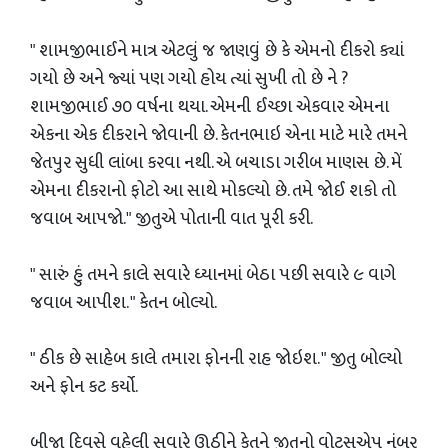
" શામજીભાઈને માત્ર એટલું જ જાણવું છે કે એમનો દીકરો ક્યાં
ગયો છે અને જ્યાં પણ ગયો હોય ત્યાં સુખી તો છે ને ?
શામજીભાઈ ૭૦ વર્ષના થયા. એમની ઈચ્છા એકવાર એમના
એકના એક દીકરાને જોવાની છે. કેતનભાઇ એના માટે મારે તમને
જેતપુર સુધી લાંબા કરવા નથી. એ બચાડા ગરીબ માણસ છે. મેં
એમના દીકરાનો ફોટો આ સાથે મોકલ્યો છે. તમે જોઈ શકો તો
જવાબ આપજો." જીતુએ પોતાની વાત પૂરી કરી.
" સારું હું તમને કાલે સવારે ધ્યાનમાં બેઠા પછી સવારે ૯ વાગે
જવાબ આપીશ. " કેતન બોલ્યો.
" ઠીક છે સાહેબ કાલે તમારા ફોનની રાહ જોઇશ. " જીતુ બોલ્યો
અને ફોન કટ કર્યો.
બીજા દિવસે વહેલી સવારે ઊઠીને કેતને જીતુનો વોટ્સએપ નંબર