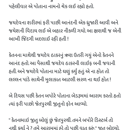
પહેલીવાર એ પોતાના નામનો ચેક લઈ રહ્યો હતો.
જયદેવના શરીરમાં ફરી પાછી આનંદની એક ધ્રુજારી આવી અને
જયેશની વિદાય લઈ એ બહાર નીકળી ગયો. આ ક્ષણથી જ એની
આખી જિંદગી બદલાઈ રહી હતી !
કેતનના માથેથી જયદેવ ઠાકરનું ઋણ ઉતરી ગયું એનો કેતનને
આનંદ હતો. આ પૈસાથી જયદેવ ઠાકરની લાઈફ બની જવાની
હતી. અને જયદેવે પોતાના માટે ઘણું કર્યું હતું. એ ના હોત તો
લલ્લન પાંડે સાથેની મુલાકાત આટલી સરળ ના થઈ હોત !
બે દિવસ પછી કેતન બપોરે પોતાના બેડરૂમમાં આરામ કરતો હતો
ત્યાં ફરી પાછો જેતપુરથી જીતુનો ફોન આવ્યો.
" કેતનભાઇ જીતુ બોલું છું જેતપુરથી. તમને બપોરે ડિસ્ટર્બ તો
નથી કર્યા ને ? તમે આરામમાં હો તો પછી વાત કરું." જીતુ બોલ્યો.