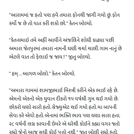
"આરામમાં જ હતો પણ હવે તમારા ફોનથી જાગી ગયો છું. ફોન
કર્યો જ છે તો વાત કરી શકો છો. " કેતન બોલ્યો.
"કેતનભાઇ તમે અહીં આવીને અંજલિને શોધી કાઢ્યા પછી
અમારા જેતપુરમાં તમારા નામની ઘણી ચર્ચા ચાલી. ગામ નાનું છે
એટલે વાત તો ફેલાઈ જ જાય ! " જીતુ બોલ્યો.
" હમ્ ... આગળ બોલો. " કેતન બોલ્યો.
"અમારા ગામમાં શામજીભાઈ મિસ્ત્રી કરીને એક ભાઈ રહે છે.
એમનો એકનો એક યુવાન દીકરો ૧૫ વર્ષથી ગુમ થઈ ગયો છે.
છોકરો ઘણો સારો હતો. ગ્રેજ્યુએટ થઈ ગયો હતો. મા બાપની
સેવા કરે એવો હતો. એનામાં ભક્તિ ભાવ પણ ઘણા સારા હતા.
૨૮ વર્ષની લગ્ન કરવાની ઉંમરે એ ઘરેથી કોઈને કહ્યા વગર જતો
રહ્યો જેનો આજ સુધી કોઈ પત્તો નથી. " જીતુ બોલી રહ્યો હતો.