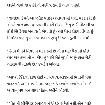
લઈને એમાં ચા કાઢી. એ પછી ત્રણેયની આગળ મૂકી.
" જયદેવ તેં મને આ પ્લૉટ પાછો અપાવવામાં ઘણી મદદ કરી છે
એટલે તારું ઋણ ચૂકવવાની મારી ઈચ્છા છે. તું તારી પોતાની જ
કોઈ સિરિયલ બનાવતો હોય તો હું બધા પૈસા રોકવા તૈયાર છું.
નિર્માતા પણ તું અને કલાકાર પણ તું ! " કેતન હસીને બોલ્યો.
" કેતન મેં તને મિત્રદાવે મદદ કરી છે. એના માટે પૈસાનો કોઈ
વ્યવહાર કરવાનો ના હોય. હું મારી રીતે સુખી જ છું. દાળ રોટી
આરામથી નીકળે છે." જયદેવ બોલ્યો.
"આખી જિંદગી દાળ રોટી ના ખવાય. ભોજનમાં ભાતની પણ
જરૂર પડે અને શાકની પણ જરૂર પડે. ક્યારેક ક્યારેક મીઠાઈ
ખાવાનું પણ મન થાય. " કેતન હસીને બોલ્યો.
" પોતાની સીરીયલ બનાવવાનું એટલું સહેલું નથી. એના માટે