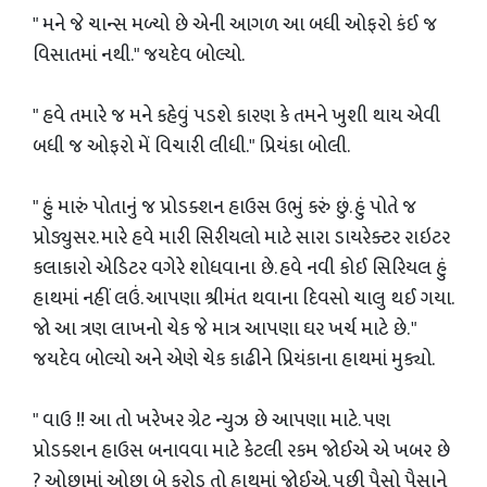
" મને જે ચાન્સ મળ્યો છે એની આગળ આ બધી ઓફરો કંઈ જ
વિસાતમાં નથી." જયદેવ બોલ્યો.
" હવે તમારે જ મને કહેવું પડશે કારણ કે તમને ખુશી થાય એવી
બધી જ ઓફરો મેં વિચારી લીધી." પ્રિયંકા બોલી.
" હું મારું પોતાનું જ પ્રોડક્શન હાઉસ ઉભું કરું છું. હું પોતે જ
પ્રોડ્યુસર. મારે હવે મારી સિરીયલો માટે સારા ડાયરેક્ટર રાઇટર
કલાકારો એડિટર વગેરે શોધવાના છે. હવે નવી કોઈ સિરિયલ હું
હાથમાં નહીં લઉં. આપણા શ્રીમંત થવાના દિવસો ચાલુ થઈ ગયા.
જો આ ત્રણ લાખનો ચેક જે માત્ર આપણા ઘર ખર્ચ માટે છે. "
જયદેવ બોલ્યો અને એણે ચેક કાઢીને પ્રિયંકાના હાથમાં મુક્યો.
" વાઉ !! આ તો ખરેખર ગ્રેટ ન્યુઝ છે આપણા માટે. પણ
પ્રોડક્શન હાઉસ બનાવવા માટે કેટલી રકમ જોઈએ એ ખબર છે
? ઓછામાં ઓછા બે કરોડ તો હાથમાં જોઈએ. પછી પૈસો પૈસાને