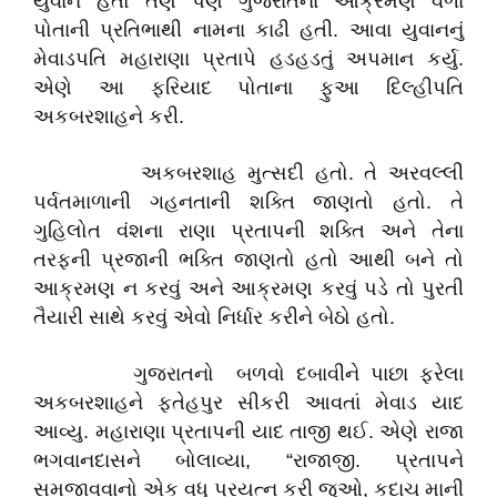
યુવાન હતો તેણે પણ ગુજરાતના આક્રમણ વેળા
પોતાની પ્રતિભાથી નામના કાઢી હતી. આવા યુવાનનું
મેવાડપતિ મહારાણા પ્રતાપે હડહડતું અપમાન કર્યુ.
એણે આ ફરિયાદ પોતાના ફુઆ દિલ્હીપતિ
અકબરશાહને કરી.
અકબરશાહ મુત્સદી હતો. તે અરવલ્લી
પર્વતમાળાની ગહનતાની શક્તિ જાણતો હતો. તે
ગુહિલોત વંશના રાણા પ્રતાપની શક્તિ અને તેના
તરફની પ્રજાની ભક્તિ જાણતો હતો આથી બને તો
આક્રમણ ન કરવું અને આક્રમણ કરવું પડે તો પુરતી
તૈયારી સાથે કરવું એવો નિર્ધાર કરીને બેઠો હતો.
ગુજરાતનો બળવો દબાવીને પાછા ફરેલા
અકબરશાહને ફતેહપુર સીકરી આવતાં મેવાડ યાદ
આવ્યુ. મહારાણા પ્રતાપની યાદ તાજી થઈ. એણે રાજા
ભગવાનદાસને બોલાવ્યા, “રાજાજી. પ્રતાપને
સમજાવવાનો એક વધુ પ્રયત્ન કરી જુઓ, કદાચ માની