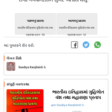
રાજા ભગવાનદાસને સુખદ આશ્ચર્ય થયું.
પાછળનું પ્રકરણ
આગળનું પ્રકરણ
ભારતીય ઇતિહાસમાં ગુહિલોત વંશ તથા
ભારતીય ઇતિહાસમાં ગુહિલોત વંશ તથા
મહારાણા પ્રતાપ - 50
મહારાણા પ્રતાપ - 52
આ પુસ્તકને શેર કરો:
લેખક વિશે
અનુસરો
Sisodiya Ranjitsinh S.
સંપૂર્ણ નવલકથા
ભારતીય ઇતિહાસમાં ગુહિલોત
વંશ તથા મહારાણા પ્રતાપ
દ્વારા Sisodiya Ranjitsinh S.