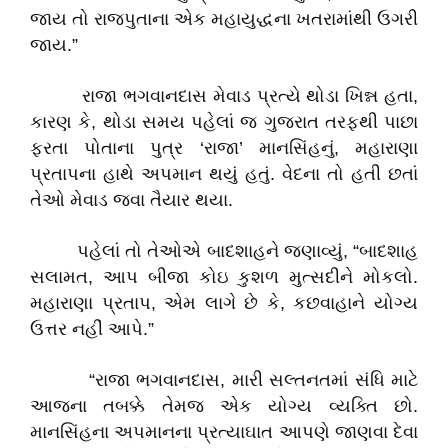
જાય તો રાજપુતાના એક મહાયુદ્ધના ખતરામાંથી ઉગરી
જાય.”
રાજા ભગવાનદાસ મેવાડ પ્રત્યે થોડા ખિન્ન હતા,
કારણ કે, થોડા સમય પહેલાં જ ગુજરાત તરફથી પાછા
ફરતા પોતાના પુત્ર ‘રાજા’ માનસિંહનું, મહારાણા
પ્રતાપના હાથે અપમાન થયું હતું. વેદના તો હતી છતાં
તેઓ મેવાડ જવા તૈયાર થયા.
પહેલાં તો તેઓએ બાદશાહને જણાવ્યું, “બાદશાહ
સલામત, આપ બીજા કોઇ કુશળ મુત્સદીને મોકલો.
મહારાણા પ્રતાપ, એમ લાગે છે કે, કછવાહાને યોગ્ય
ઉત્તર નહીં આપે.”
“રાજા ભગવાનદાસ, મારી સલ્તનતમાં સંધિ માટે
આજના તબક્કે તેમજ એક યોગ્ય વ્યક્તિ છો.
માનસિંહના અપમાનના પ્રત્યાઘાત આપણે જાણવા દેવા