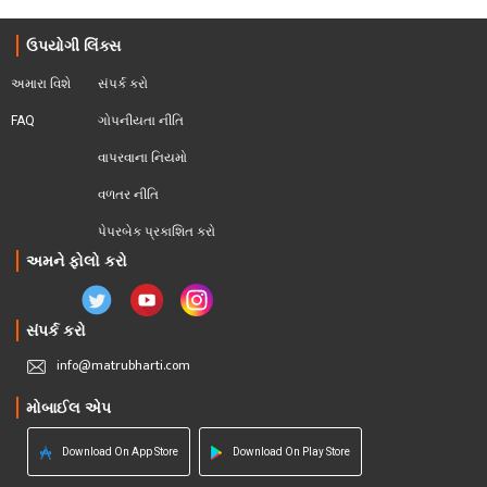
ઉપયોગી લિંક્સ
અમારા વિશે
સંપર્ક કરો
FAQ
ગોપનીયતા નીતિ
વાપરવાના નિયમો 
વળતર નીતિ
પેપરબેક પ્રકાશિત કરો
અમને ફોલો કરો
સંપર્ક કરો
info@matrubharti.com
મોબાઈલ એપ
Download On App Store
Download On Play Store