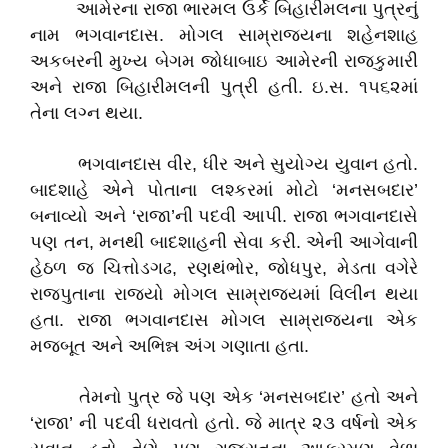
આમેરના રાજા ભારમલ ઉર્કે બિહારીમલના પુત્રનું
નામ ભગવાનદાસ. મોગલ સામ્રાજ્યના શહેનશાહ
અકબરની મુખ્ય બેગમ જોધાબાઇ આમેરની રાજકુમારી
અને રાજા બિહારીમલની પુત્રી હતી. ઇ.સ. ૧૫૬૨માં
તેના લગ્ન થયા.
ભગવાનદાસ વીર, ધીર અને સુયોગ્ય યુવાન હતો.
બાદશાહે એને પોતાના લશ્કરમાં મોટો ‘મનસબદાર’
બનાવ્યો અને ‘રાજા’ની પદવી આપી. રાજા ભગવાનદાસે
પણ તન, મનથી બાદશાહની સેવા કરી. એની આગેવાની
હેઠળ જ ચિત્તોડગઢ, રણથંભોર, જોધપુર, મેડતા વગેરે
રાજપુતાના રાજ્યો મોગલ સામ્રાજ્યમાં વિલીન થયા
હતા. રાજા ભગવાનદાસ મોગલ સામ્રાજ્યના એક
મજબૂત અને અભિન્ન અંગ ગણાતા હતા.
તેમનો પુત્ર જે પણ એક ‘મનસબદાર’ હતો અને
‘રાજા’ ની પદવી ધરાવતો હતો. જે માત્ર ૨૩ વર્ષનો એક