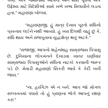
પંખી. એક જમાનામાં આપના અને મારા પૂર્વજ એક
ઉદ્દેશ્ય માટે વિદેશીઓ સામે ખભે ખભા મિલાવીને લડતા
હતા.” મહારાણા બોલ્યા.
“મહારાણાજી, હું માત્ર દેખાવ પૂરતો સંધિનો
પ્રસ્તાવ લઈને નથી આવ્યો. હું ખરા દિલથી ચાહું છું કે,
સંધિ થાય અને રાજપૂતાના યુદ્ધક્ષેત્ર થતું અટકે.”
“રાજાજી, આપનો શહેનશાહ સામ્રાજ્ય પિપાસુ
છે. દુનિયાના લોકમતને દેખાડવા ખાતર ઘણીવાર
સામ્રાજ્ય પિપાસુઓને સંધિના નાટકો કરવાની જરૂર
પડે છે. મેવાડી મહારાણો સિકરી આવે કે કેદી બની
જાય.”
“ના, હરગિઝ એ ન બને. આપ જો મોગલ
સલ્તનતમાં પધારો તો હું પ્રાણના ભોગે આપનું રક્ષણ
કરું.”