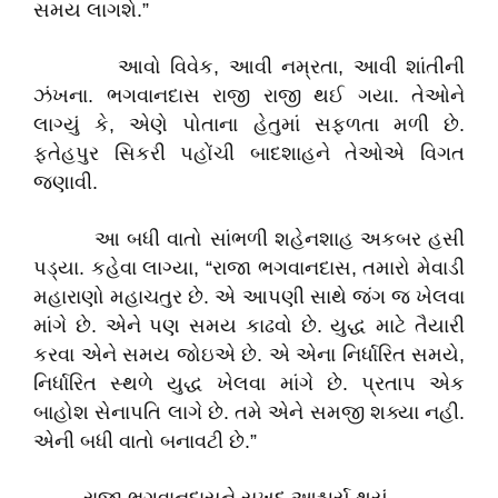
સમય લાગશે.”
આવો વિવેક, આવી નમ્રતા, આવી શાંતીની
ઝંખના. ભગવાનદાસ રાજી રાજી થઈ ગયા. તેઓને
લાગ્યું કે, એણે પોતાના હેતુમાં સફળતા મળી છે.
ફતેહપુર સિકરી પહોંચી બાદશાહને તેઓએ વિગત
જણાવી.
આ બધી વાતો સાંભળી શહેનશાહ અકબર હસી
પડ્યા. કહેવા લાગ્યા, “રાજા ભગવાનદાસ, તમારો મેવાડી
મહારાણો મહાચતુર છે. એ આપણી સાથે જંગ જ ખેલવા
માંગે છે. એને પણ સમય કાઢવો છે. યુદ્ધ માટે તૈયારી
કરવા એને સમય જોઇએ છે. એ એના નિર્ધારિત સમયે,
નિર્ધારિત સ્થળે યુદ્ધ ખેલવા માંગે છે. પ્રતાપ એક
બાહોશ સેનાપતિ લાગે છે. તમે એને સમજી શક્યા નહી.
એની બધી વાતો બનાવટી છે.”