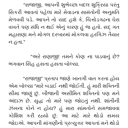
“રાજાજી, આપની શુભેચ્છા બદલ શુક્રિયા પરંતુ
સિકરી આવતાં પહેલા મારે મેવાડના સામંતોની અનુમતિ
મેળવવી પડે. આપને તો યાદ હશે કે, ચિત્તોડગઢના ઘેરા
વખતે પણ સંધિ ન થઈ એનું કારણ હું જ હતો. સદ્ ગત
મહારાણા મને મોગલ દરબારમાં મોકલવા હરગિઝ તૈયાર
ન હતા.”
“અરે રાણાજી! તમને કોણ ના પાડવાનું છે?
ભગવાન સિંહ હસતા હસતા બોલ્યા.
“રાજાજી” પ્રતાપ જાણે ખાનગી વાત કરતા હોય
એમ બોલ્યા “મારે બડાઈ નથી જોઈતી. હું મારી શક્તિની
સીમા જાણું છું. બીજાની અસીમિત શક્તિનો પણ મને
અંદાઝ છે. યુદ્ધ તો મારે પણ જોઇતું નથી. શાંતીની
ઝંખના કોને ન હોય? હું મારા સાંમતોને સમજાવવા
કોશિશ કરી રહ્યો છું. આ માટે મારે થોડો સમય
જોઇએ. આપની માંગણીનો પ્રત્યુત્તર આપતાં મને થોડો