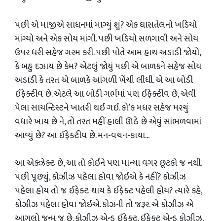
પછી એ માજીએ સાધનમાં માગ્યું શું? એક ઘાસતેલનો ખડિયો
માંગ્યો અને એક સોય માંગી. પછી ખડિયો સળગાવી અને સોય
ઉપર ધરી સહેજ ગરમ કરી. પછી પોતે આમ હાથ અડાડી જોયો,
કે બહુ દઝાય છે કેમ? એટલું જોયું પછી એ બાળકને સહેજ સોય
અડાડી કે તરત એ બાળકે આંગળી ખેંચી લીધી. એ આ બોડી
ઈફેક્ટીવ છે. એટલે આ બોડી ગર્ભમાં પણ ઈફેક્ટીવ છે, એવી
પેલા સાયન્ટિસ્ટને ખાતરી થઈ ગઈ. કો’ક મધર સહેજ મરચું
વધારે ખાય છે ને, તો તરત મહીં હાલી ઊઠે છે એવું સાંભળવામાં
આવ્યું છે? આ ઈફેક્ટીવ છે. મન-વચન-કાયા...
આ એક્ઝેક્ટ છે, આ તો કોઈને પણ માન્યા વગર છૂટકો જ નથી.
પછી પૂછ્યું, કોઝીઝ પહેલા હોવા જોઈએ કે નહીં? કોઝીઝ
પહેલા હોય તો જ ઈફેક્ટ થાય કે ઈફેક્ટ પહેલી હોય? ત્યારે કહે,
કોઝીઝ પહેલા હોવા જોઈએ. કોઝની તો જરૂર. એ કોઝીઝ એ
આગલો જન્મ જ છે. કોઝીઝ એન્ડ ઈફેક્ટ, ઈફેક્ટ એન્ડ કોઝીઝ,