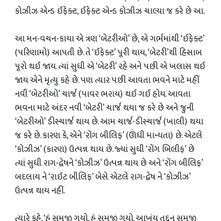
કોઝીઝ એન્ડ ઈફેક્ટ, ઈફેક્ટ એન્ડ કોઝીઝ ચાલ્યા જ કરે છે આ.
આ મન-વચન-કાયા એ ત્રણ ‘બેટરીઓ’ છે, એ ગર્ભમાંથી ‘ઈફેક્ટ’
(પરિણામો) આપતી છે. તે ‘ઈફેક્ટ’ પૂરી થાય, ‘બેટરી’થી હિસાબ
પૂરો થઈ જાય. ત્યાં સુધી એ ‘બેટરી’ રહે અને પછી એ ખલાસ થઈ
જાય એને મૃત્યુ કહે છે. પણ ત્યાર પછી આવતા ભવને માટે મહીં
નવી ‘બેટરીઓ’ ચાર્જ (પાવર ભરાય) થઈ ગઈ હોય. આવતા
ભવના માટે અંદર નવી ‘બેટરી’ ચાર્જ થયા જ કરે છે અને જુની
‘બેટરીઓ’ ડીસ્ચાર્જ થાય છે. આમ ચાર્જ-ડીસ્ચાર્જ (ખાલી) થયા
જ કરે છે. કારણ કે, એને ‘રોંગ બીલિફ’ (ઊંધી માન્યતા) છે. એટલે
‘કોઝીઝ’ (કારણ) ઉત્પન્ન થાય છે. જ્યાં સુધી ‘રોંગ બિલીફ’ છે
ત્યાં સુધી રાગ-દ્વેષને ‘કોઝીઝ’ ઉત્પન્ન થાય છે અને ‘રોંગ બીલિફ’
બદલાય ને ‘રાઈટ બીલિફ’ બેસે એટલે રાગ-દ્વેષ ને ‘કોઝીઝ’
ઉત્પન્ન થાય નહીં.
ત્યારે કહે, ‘હું સમજી ગયો, હું સમજી ગયો. આખુંય તદ્દન સમજી