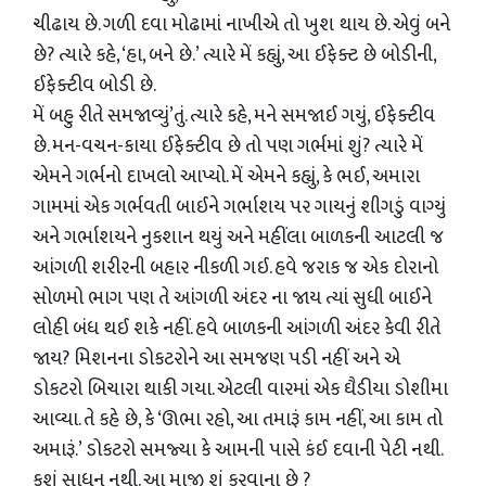
ચીઢાય છે. ગળી દવા મોઢામાં નાખીએ તો ખુશ થાય છે. એવું બને
છે? ત્યારે કહે, ‘હા, બને છે.’ ત્યારે મેં કહ્યું, આ ઈફેક્ટ છે બોડીની,
ઈફેક્ટીવ બોડી છે.
મેં બહુ રીતે સમજાવ્યું’તું. ત્યારે કહે, મને સમજાઈ ગયું, ઈફેક્ટીવ
છે. મન-વચન-કાયા ઈફેક્ટીવ છે તો પણ ગર્ભમાં શું? ત્યારે મેં
એમને ગર્ભનો દાખલો આપ્યો. મેં એમને કહ્યું, કે ભઈ, અમારા
ગામમાં એક ગર્ભવતી બાઈને ગર્ભાશય પર ગાયનું શીગડું વાગ્યું
અને ગર્ભાશયને નુકશાન થયું અને મહીંલા બાળકની આટલી જ
આંગળી શરીરની બહાર નીકળી ગઈ. હવે જરાક જ એક દોરાનો
સોળમો ભાગ પણ તે આંગળી અંદર ના જાય ત્યાં સુધી બાઈને
લોહી બંધ થઈ શકે નહીં. હવે બાળકની આંગળી અંદર કેવી રીતે
જાય? મિશનના ડોકટરોને આ સમજણ પડી નહીં અને એ
ડોકટરો બિચારા થાકી ગયા. એટલી વારમાં એક ઘૈડીયા ડોશીમા
આવ્યા. તે કહે છે, કે ‘ઊભા રહો, આ તમારૂં કામ નહીં, આ કામ તો
અમારૂં.’ ડોકટરો સમજ્યા કે આમની પાસે કંઈ દવાની પેટી નથી.
કશું સાધન નથી. આ માજી શું કરવાના છે ?