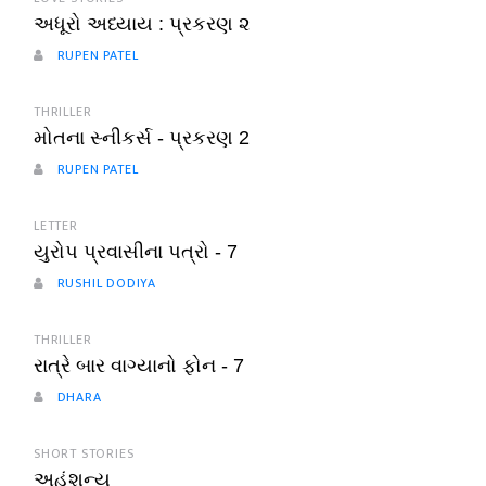
અધૂરો અધ્યાય : પ્રકરણ ૨
RUPEN PATEL
THRILLER
મોતના સ્નીકર્સ - પ્રકરણ 2
RUPEN PATEL
LETTER
યુરોપ પ્રવાસીના પત્રો - 7
RUSHIL DODIYA
THRILLER
રાત્રે બાર વાગ્યાનો ફોન - 7
DHARA
SHORT STORIES
અહંશૂન્ય