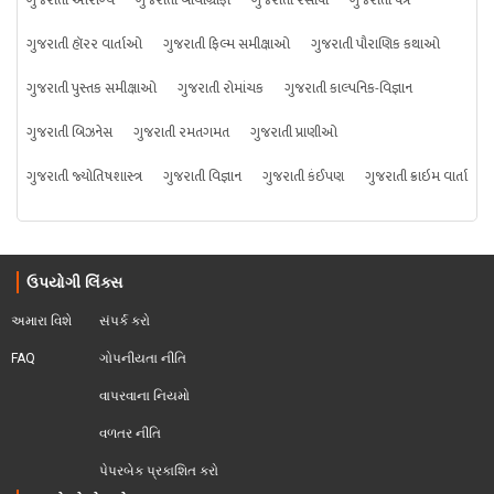
ગુજરાતી આરોગ્ય
ગુજરાતી બાયોગ્રાફી
ગુજરાતી રેસીપી
ગુજરાતી પત્ર
ગુજરાતી હૉરર વાર્તાઓ
ગુજરાતી ફિલ્મ સમીક્ષાઓ
ગુજરાતી પૌરાણિક કથાઓ
ગુજરાતી પુસ્તક સમીક્ષાઓ
ગુજરાતી રોમાંચક
ગુજરાતી કાલ્પનિક-વિજ્ઞાન
ગુજરાતી બિઝનેસ
ગુજરાતી રમતગમત
ગુજરાતી પ્રાણીઓ
ગુજરાતી જ્યોતિષશાસ્ત્ર
ગુજરાતી વિજ્ઞાન
ગુજરાતી કંઈપણ
ગુજરાતી ક્રાઇમ વાર્તા
ઉપયોગી લિંક્સ
અમારા વિશે
સંપર્ક કરો
FAQ
ગોપનીયતા નીતિ
વાપરવાના નિયમો 
વળતર નીતિ
પેપરબેક પ્રકાશિત કરો