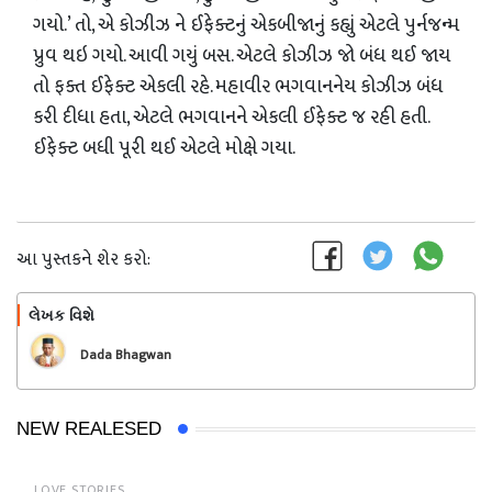
ગયો.’ તો, એ કોઝીઝ ને ઈફેક્ટનું એકબીજાનું કહ્યું એટલે પુર્નજન્મ
પ્રુવ થઇ ગયો. આવી ગયું બસ. એટલે કોઝીઝ જો બંધ થઈ જાય
તો ફક્ત ઈફેક્ટ એકલી રહે. મહાવીર ભગવાનનેય કોઝીઝ બંધ
કરી દીધા હતા, એટલે ભગવાનને એકલી ઈફેક્ટ જ રહી હતી.
ઈફેક્ટ બધી પૂરી થઈ એટલે મોક્ષે ગયા.
આ પુસ્તકને શેર કરો:
લેખક વિશે
અનુસરો
Dada Bhagwan
NEW REALESED
LOVE STORIES