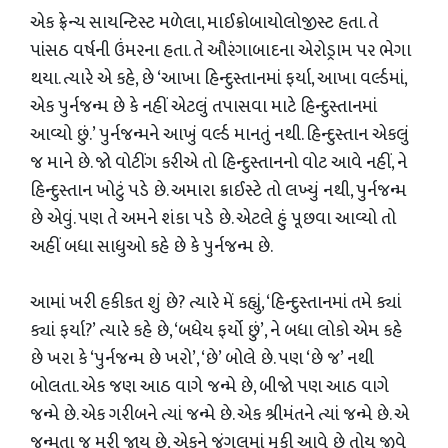
એક ફ્રેન્ચ સાયન્ટિસ્ટ મળેલા, માઈક્રોબાયોલોજીસ્ટ હતા. તે
પાંસઠ વર્ષની ઉંમરના હતા. તે ઔરંગાબાદના એરોડ્રામ પર ભેગા
થયા. ત્યારે એ કહે, છે ‘આખા હિન્દુસ્તાનમાં ફર્યા, આખા વર્લ્ડમાં,
એક પુર્નજન્મ છે કે નહીં એટલું તપાસવા માટે હિન્દુસ્તાનમાં
આવ્યો છું.’ પુર્નજન્મને આખું વર્લ્ડ માનતું નથી. હિન્દુસ્તાન એકલું
જ માને છે. જો વોટીંગ કરીએ તો હિન્દુસ્તાનનો વોટ આવે નહીં, ને
હિન્દુસ્તાન ખોટું પડે છે. અમારા ક્રાઈસ્ટે તો લખ્યું નથી, પુર્નજન્મ
છે એવું. પણ તે અમને શંકા પડે છે. એટલે હું પૂછવા આવ્યો તો
અહીં બધા સાધુઓ કહે છે કે પુર્નજન્મ છે.
આમાં ખરી હકીકત શું છે? ત્યારે મેં કહ્યું, ‘હિન્દુસ્તાનમાં તમે ક્યાં
ક્યાં ફર્યા?’ ત્યારે કહે છે, ‘બધેય ફર્યો છું’, ને બધા લોકો એમ કહે
છે ખરા કે ‘પુર્નજન્મ છે ખરો’, ‘છે’ બોલે છે. પણ ‘છે જ’ નથી
બોલતા. એક જણ આઠ વાગે જન્મે છે, બીજો પણ આઠ વાગે
જન્મે છે. એક ગરીબને ત્યાં જન્મે છે. એક શ્રીમંતને ત્યાં જન્મે છે. એ
જન્મતા જ મરી જાય છે, એકને જંગલમાં મૂકી આવે છે તોય જીવે