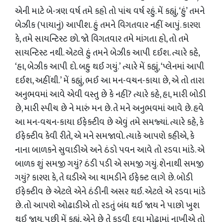
એની માટે બે-ત્રણ વર્ષ તમે કહો તો પાંચ વર્ષ રહું. મેં કહ્યું, ‘હું’ તમને
બેઝીક (પાયાનું) આપીશ. હું તમને વિગતવાર નહીં આપું. કારણ
કે, તમે સાયન્ટિસ્ટ છો. જો વિગતવાર તમે માંગતા હો, તો તમે
સાયન્ટિસ્ટ નથી. એટલે હું તમને બેઝીક આપી દઈશ. ત્યારે કહે,
‘હા, બેઝીક આપી દો. બહુ થઈ ગયું.’ ત્યારે મેં કહ્યું, ‘પ્લેનમાં આપી
દઈશ, અહીંથી.’ મેં કહ્યું, ભઈ આ મન-વચન-કાયા છે, એ તો તારા
અનુભવમાં આવે એવી વસ્તુ છે કે નહીં? ત્યારે કહે, હા, મારી બોડી
છે, મારી સ્પીચ છે ને મારું મન છે. તે મને અનુભવમાં આવે છે. હવે
આ મન-વચન-કાયા ઈફેક્ટીવ છે એવું તમે સમજ્યાં. ત્યારે કહે, કે
ઈફેક્ટીવ કેવી રીતે, એ મને સમજાવો. ત્યાકે આપણે કહીએ, કે
નાના બાળકને સુવાડીએ અને ઠંડો પવન આવે તો રડવા માંડે. એ
બાળક શું સમજી ગયું? ઠંડી પડી એ સમજી ગયું. શેનાથી સમજી
ગયું? કારણ કે, તે ઘડીએ આ ચામડીને ઈફેક્ટ લાગે છે. બોડી
ઈફેક્ટીવ છે એટલે એને ઠંડીની અસર થઈ. એટલે એ રડવા માંડે
છે. તો આપણે ઓઢાડીએ તો રડતું બંધ થઈ જાય ને પાછો ખુશ
થઈ જાય. પછી મેં કહ્યું, એને છે તે કડવી દવા મોઢામાં નાખીએ તો