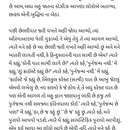
છે. આમ, બધા બહુ જાતના કોઝીઝ આપણા લોકોએ બતાવ્યા,
છતાંય એની બુદ્ધિમાં ના બેઠા.
પછી છેલ્લીવાર જતી વખતે અહીં જોવા આવ્યો, ત્યાં
ઔરંગાબાદમાં પેલી ગુફાઓ ને એવું તેવું. તે ત્યાં આગળ આવ્યો,
ત્યારે મને કહે છે આ છેલ્લી જતી વખતે અહીં આવ્યો છું અને મને
ખાતરી લાગતી નથી, કે હિન્દુસ્તાનની વાત સાચી છે એમ? ત્યારે
મેં કહ્યું, ‘કોની વાત સાચી લાગે છે?’ ત્યારે કહે, ‘પુર્નજન્મ નથી.’ મેં
કહ્યું, ‘શું ક્રાઈસ્ટે કહ્યું છે?’ ત્યારે કહે, ‘પુર્નજન્મ નથી.’ મેં કહ્યું,
‘ક્રાઈસ્ટે જે કહ્યું છે, બિલકુલ કરેક્ટ (સાચી) વાત છે. આખું જેટલું
એમણે લખેલું છે, નવ કલમો કે જે હોય તે, તે બધું કરેક્ટ વાત છે.
પણ એની આગળ તો બહુ જ્ઞાન જાણવાનું બાકી છે. હજુ તમે
પુર્નજન્મ નથી સમજ્યા ફોરેનવાળા કોઈ.’ ત્યારે કહે, ‘પુર્નજન્મ છે
પણ?’ મેં કહ્યું, ‘હા, છે જ કહું છું.’ ‘છે જ’ કહું છું. ત્યારે કહે, મને
પુરાવો આપવો પડશે. ત્યારે મેં કહ્યું, સાયન્ટિફિક પુરાવો આપીશું,
એમ કંઈ આવા આ લોકો આપે છે એવી નહીં. ત્યારે મને કહે છે,