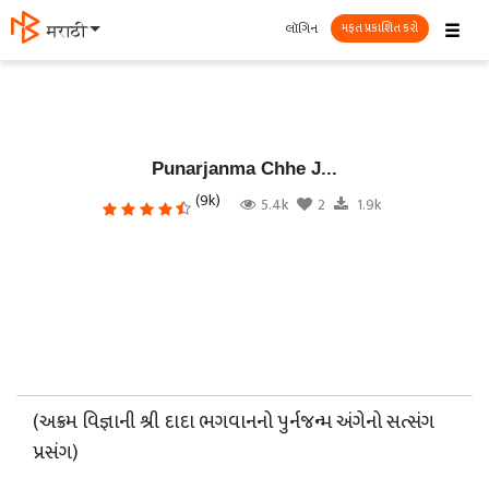
☰
લૉગિન
मराठी
મફત પ્રકાશિત કરો
Punarjanma Chhe J...
(9k)
5.4k
2
1.9k
(અક્રમ વિજ્ઞાની શ્રી દાદા ભગવાનનો પુર્નજન્મ અંગેનો સત્સંગ
પ્રસંગ)