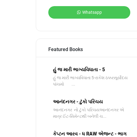
Whatsapp
Featured Books
હું જ મારી ભાગ્યવિધાતા - 5
હું જ મારી ભાગ્યવિધાતા 5-રાકેશ ઠક્કરસૂર્યોદય
પાંચમો ...
આનંદનગર - ટુંકો પરિચય
આનંદનગર નો ટુંકો પરિચયઆનંદનગર એ
માત્ર ઈંટ-સિમેન્ટથી બનેલી ચ...
કેપ્ટન આરવ - ધ RAW એજન્ટ - ભાગ