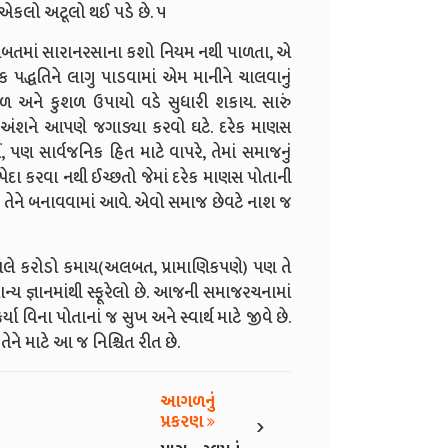
 એકલો અટૂલો થઈ પડે છે. ૫
તે બાબતમાં સારાનરસાના કશો નિયમ નથી પાળતા, એ
પદ્ધતિને લાગુ પાડવામાં એમ માનીને ચાલવાનું
મળ અને કુશળ ઉપાયો વડે સુધારી શકાય. સારું
‌અંશને આપણે જગાડ્યા કરવો ઘટે. દરેક માણસ
ીં, પણ સાર્વજનિક હિત માટે વાપરે, તેમાં સમાજનું
પેદા કરવા નથી ઈચ્છતો જેમાં દરેક માણસ પોતાની
 તેને બનાવવામાં આવે. એવો સમાજ છેવટે નાશ જ
તેઓ ભલે કરોડો કમાય(અલબત, પ્રામાણિકપણે) પણ તે
ાન્ય જ્ઞાનમાંથી સ્ફૂરેલો છે. આજની સમાજરચનામાં
યા વિના પોતાનાં જ સુખ અને સ્વાર્થ માટે જીવે છે.
ેને માટે આ જ નિશ્ચિત રીત છે.
આગળનું
›
પ્રકરણ