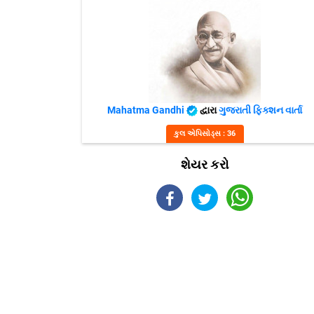
Mahatma Gandhi
દ્વારા
ગુજરાતી ફિક્શન વાર્તા
કુલ એપિસોડ્સ : 36
શેયર કરો