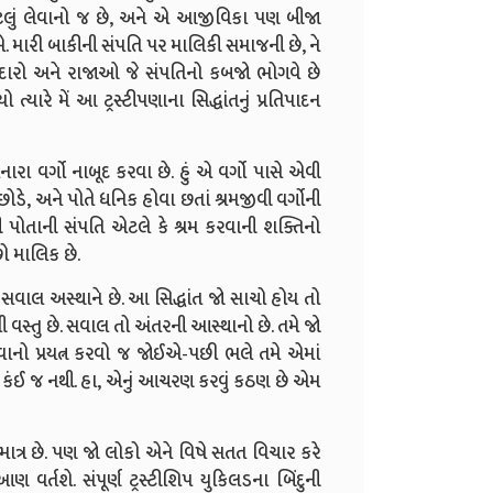
ટલું લેવાનો જ છે, અને એ આજીવિકા પણ બીજા
. મારી બાકીની સંપતિ પર માલિકી સમાજની છે, ને
દારો અને રાજાઓ જે સંપતિનો કબજો ભોગવે છે
યારે મેં આ ટ્રસ્ટીપણાના સિદ્ધાંતનું પ્રતિપાદન
વર્ગો નાબૂદ કરવા છે. હું એ વર્ગો પાસે એવી
છોડે, અને પોતે ધનિક હોવા છતાં શ્રમજીવી વર્ગોની
ેની પોતાની સંપતિ એટલે કે શ્રમ કરવાની શક્તિનો
 માલિક છે.
 સવાલ અસ્થાને છે. આ સિદ્ધાંત જો સાચો હોય તો
સ્તુ છે. સવાલ તો અંતરની આસ્થાનો છે. તમે જો
રવાનો પ્રયત્ન કરવો જ જોઈએ-પછી ભલે તમે એમાં
ું કંઈ જ નથી. હા, એનું આચરણ કરવું કઠણ છે એમ
 માત્ર છે. પણ જો લોકો એને વિષે સતત વિચાર કરે
વર્તશે. સંપૂર્ણ ટ્રસ્ટીશિપ યુકિલડના બિંદુની