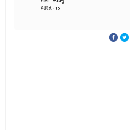
મારા સ્વપ્નનું
ભારત - 15