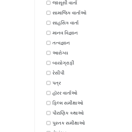
જાસૂસી વાર્તા
સામાજિક વાર્તાઓ
સાહસિક વાર્તા
માનવ વિજ્ઞાન
તત્વજ્ઞાન
આરોગ્ય
બાયોગ્રાફી
રેસીપી
પત્ર
હૉરર વાર્તાઓ
ફિલ્મ સમીક્ષાઓ
પૌરાણિક કથાઓ
પુસ્તક સમીક્ષાઓ