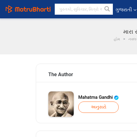
ગુજરાતી
મારા 
હોમ
નવલ
The Author
Mahatma Gandhi
અનુસરો