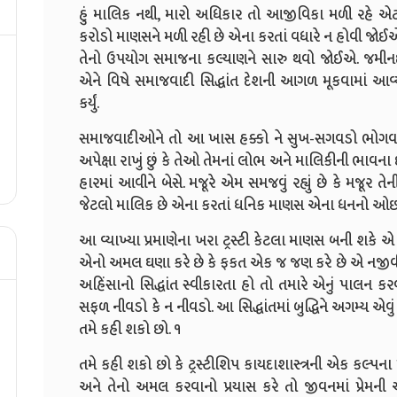
હું માલિક નથી, મારો અધિકાર તો આજીવિકા મળી રહે એ
કરોડો માણસને મળી રહી છે એના કરતાં વધારે ન હોવી જોઈએ
તેનો ઉપયોગ સમાજના કલ્યાણને સારુ થવો જોઈએ. જમીન
એને વિષે સમાજવાદી સિદ્ધાંત દેશની આગળ મૂકવામાં આવ્યો ત્
કર્યું.
સમાજવાદીઓને તો આ ખાસ હક્કો ને સુખ-સગવડો ભોગવનારા 
અપેક્ષા રાખું છું કે તેઓ તેમનાં લોભ અને માલિકીની ભાવના 
હારમાં આવીને બેસે. મજૂરે એમ સમજવું રહ્યું છે કે મજૂર ત
જેટલો માલિક છે એના કરતાં ધનિક માણસ એના ધનનો ઓછો
આ વ્યાખ્યા પ્રમાણેના ખરા ટ્રસ્ટી કેટલા માણસ બની શકે એ
એનો અમલ ઘણા કરે છે કે ફકત એક જ જણ કરે છે એ નજીવી વ
અહિંસાનો સિદ્ધાંત સ્વીકારતા હો તો તમારે એનું પાલન ક
સફળ નીવડો કે ન નીવડો. આ સિદ્ધાંતમાં બુદ્ધિને અગમ્ય એવ
તમે કહી શકો છો. ૧
તમે કહી શકો છો કે ટ્રસ્ટીશિપ કાયદાશાસ્ત્રની એક કલ્પના
અને તેનો અમલ કરવાનો પ્રયાસ કરે તો જીવનમાં પ્રેમની આણ 