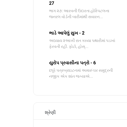
27
ભાગ ૨૭: આરવની ઉદારતા હોસ્પિટલના
જનરલ વોર્ડની બારીમાંથી સવારન...
ભાડે આપેલું સુખ - 2
અધ્યાય ૨આખી રાત કાવ્યા પથારીમાં પડખાં
ફેરવતી રહી. ફોટો, હોસ્...
યુરોપ પ્રવાસીના પત્રો - 6
છઠ્ઠો પત્રબ્રાઇટનમાં અમારું ઘર સમુદ્રની
નજીક એક શાંત જગ્યાએ...
શ્રેણી