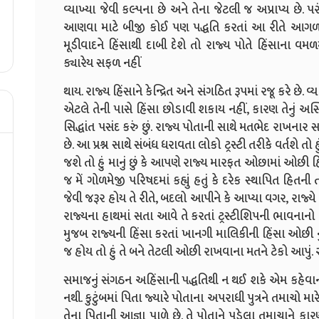
વ્યાખ્યા જેવી કલ્પના છે અને તેના જેટલી જ અપ્રાપ્ય છે
આણવા માટે બીજી કોઈ પણ પદ્ધતિ કરતાં આ રીતે આગળ જઈ
મૂડીવાદને હિંસાથી દાબી દેશે તો રાજ્ય પોતે હિંસાના 
ક્યારેય સફળ નહીં
થાય. રાજ્ય હિંસાને કેન્દ્રિત અને સંગઠિત રૂપમાં રજૂ કરે છે. 
એટલે તેની પાસે હિંસા છોડાવી શકાય નહીં, કારણ તેનું અસ્તિત્
સિદ્ધાંત પસંદ કરું છું. રાજ્ય પોતાની સાથે મતભેદ રાખનાર 
છે. આ પ્રશ્ન સાથે સંબંધ ધરાવતા લોકો ટ્રસ્ટી તરીકે વર્તશે
જશે તો હું માનું છું કે આપણે રાજ્ય મારફત ઓછામાં ઓછી હિં
જ મેં ગોળમેજી પરિષદમાં કહ્યું હતું કે દરેક સ્થાપિત હિત
જેવી જરૂર હોય તે રીતે, બદલો આપીને કે આપ્યા વગર, રાજ્ય
રાજ્યના હાથમાં સતા આવે તે કરતાં ટ્રસ્ટીશિપની ભાવનાનો 
મુજબ રાજ્યની હિંસા કરતાં ખાનગી માલિકીની હિંસા ઓછી ન
જ હોય તો હું તે બને તેટલી ઓછી રાખવાના મતને ટેકો આપું. 
સમાજનું સંગઠન અહિંસાની પદ્ધતિથી ન થઈ શકે એમ કહેવાન
નથી. કુટુંબમાં પિતા જ્યારે પોતાના અપરાધી પુત્રને તમાચો મારે છ
તેના પિતાની આજ્ઞા પાળે છે. તે પોતાને પડેલા તમાચાને કા