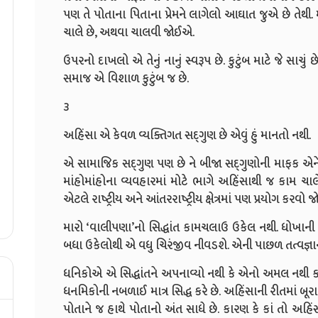
પણ તે પોતાના પિતાના પ્રેમને લાગેલો આઘાત જુએ છે તેથી
ચાલે છે, અથવા ચાલવી જોઈએ.
ઉપરનો દાખલો એ તેનું નાનું સ્વરૂપ છે. કુટુંબ માટે જે સાચુ
સમાજ એ વિશાળ કુટુંબ જ છે.
૩
અહિંસા એ કેવળ વ્યક્તિગત સદ્‌ગુણ છે એવું હું માનતો નથી.
એ સામાજિક સદ્‌ગુણ પણ છે ને બીજા સદ્‌ગુણોની માફક એને 
માંહોમાંહોના વ્યવહારમાં મોટે ભાગે અહિંસાથી જ કામ ચા
એટલે રાષ્ટ્રીય અને આંતરરાષ્ટ્રીય ક્ષેત્રમાં પણ પ્રયોગ કર
મારો ‘વાલીપણા’નો સિદ્ધાંત કામચલાઉ ઉકેલ નથી. ધોખાની ટટ
બધા ઉકેલોથી એ વધુ ચિરંજીવ નીવડશે. એની પાછળ તત્વજ્ઞાન અન
ધનિકોએ એ સિદ્ધાંતને અપનાવ્યો નથી કે એનો અમલ નથી કર્
ધનમિકોની નબળાઈ માત્ર સિદ્ધ કરે છે. અહિંસાની રીતમાં બૂર
પોતાને જ હાથે પોતાનો અંત સાધે છે. કારણ કે કાં તો અ