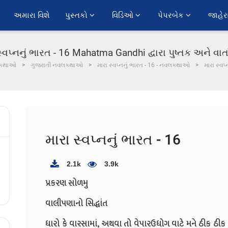
અમારા વિશે
પુસ્તકો 
વિડિઓ 
પેપરબેક 
જાહેર
સ્વપ્નનું ભારત - 16 Mahatma Gandhi દ્વારા પુષ્તક અને વાર્
કથાઓ
ગુજરાતી નવલકથાઓ
મારા સ્વપ્નનું ભારત - 16 - નવલકથાઓ
મારા સ્વપ
મારા સ્વપ્નનું ભારત - 16
2.1k
3.9k
પ્રકરણ સોળમુ
વાલીપણાનો સિદ્ધાંત
ધારો કે વારસામાં, અથવા તો વેપારઉધોગ વાટે મને ઠીક ઠીક 