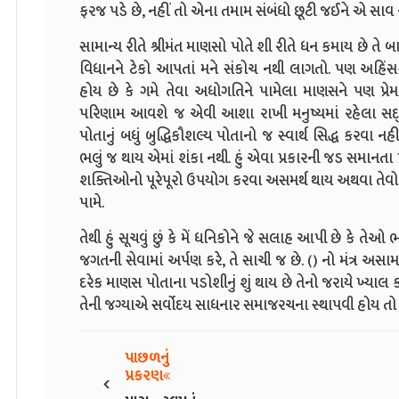
ફરજ પડે છે, નહીં તો એના તમામ સંબંધો છૂટી જઈને એ સાવ
સામાન્ય રીતે શ્રીમંત માણસો પોતે શી રીતે ધન કમાય છે 
વિધાનને ટેકો આપતાં મને સંકોચ નથી લાગતો. પણ અહિંસક 
હોય છે કે ગમે તેવા અધોગતિને પામેલા માણસને પણ પ્રે
પરિણામ આવશે જ એવી આશા રાખી મનુષ્યમાં રહેલા સદ્
પોતાનું બધું બુદ્ધિકૌશલ્ય પોતાનો જ સ્વાર્થ સિદ્ધ કરવા નહ
ભલું જ થાય એમાં શંકા નથી. હું એવા પ્રકારની જડ સમાનતા 
શક્તિઓનો પૂરેપૂરો ઉપયોગ કરવા અસમર્થ થાય અથવા તેવો
પામે.
તેથી હું સૂચવું છું કે મેં ધનિકોને જે સલાહ આપી છે કે 
જગતની સેવામાં અર્પણ કરે, તે સાચી જ છે. () નો મંત્ર અસામ
દરેક માણસ પોતાના પડોશીનું શું થાય છે તેનો જરાયે ખ્યાલ કર્
તેની જગ્યાએ સર્વોદય સાધનાર સમાજરચના સ્થાપવી હોય તો ત
પાછળનું
‹
પ્રકરણ