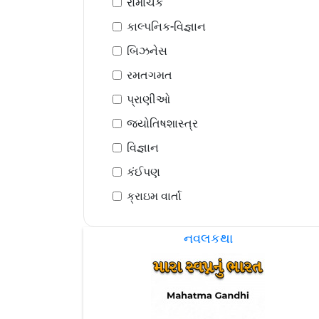
રોમાંચક
કાલ્પનિક-વિજ્ઞાન
બિઝનેસ
રમતગમત
પ્રાણીઓ
જ્યોતિષશાસ્ત્ર
વિજ્ઞાન
કંઈપણ
ક્રાઇમ વાર્તા
નવલકથા