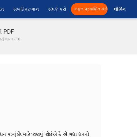
ાત
સબસ્ક્રિપ્શન
સંપર્ક કરો
મફત પ્રકાશિત કરો
લૉગિન 
તા PDF
્નનું ભારત - 16
ધન મળ્યું છે. મારે જાણવું જોઈએ કે એ બધા ધનનો