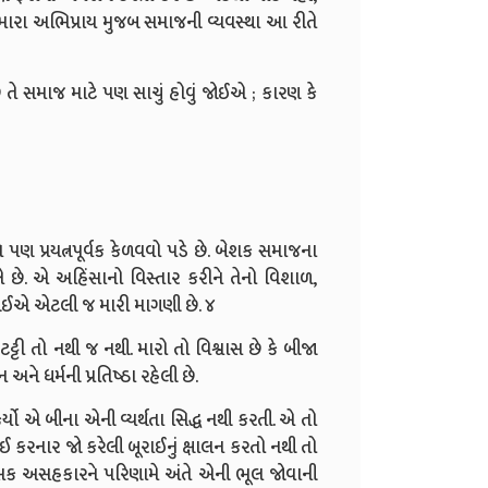
. મારા અભિપ્રાય મુજબ સમાજની વ્યવસ્થા આ રીતે
ં છે તે સમાજ માટે પણ સાચું હોવું જોઈએ ; કારણ કે
પણ પ્રયત્નપૂર્વક કેળવવો પડે છે. બેશક સમાજના
લે છે. એ અહિંસાનો વિસ્તાર કરીને તેનો વિશાળ,
વો જોઈએ એટલી જ મારી માગણી છે. ૪
્ટી તો નથી જ નથી. મારો તો વિશ્વાસ છે કે બીજા
ે ધર્મની પ્રતિષ્ઠા રહેલી છે.
યો એ બીના એની વ્યર્થતા સિદ્ધ નથી કરતી. એ તો
ાઈ કરનાર જો કરેલી બૂરાઈનું ક્ષાલન કરતો નથી તો
હિંસક અસહકારને પરિણામે અંતે એની ભૂલ જોવાની