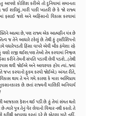
. પરંતુ આપણે કોશિશ કરીએ તો દુનિયામાં સમાનતા
 શકીશું...મારી પાકી ખાતરી છે કે જો રાજ્ય
વમળમાં ફસાઈ જશે અને અહિંસાનો વિકાસ કરવામાં
વ્યક્તિને આત્મા છે, પણ રાજ્ય એક આત્મહીન યંત્ર છે
વ જ તેને આધારે ટકેલું છે. તેથી હું ટ્રસ્ટીશિપનો
સામે વધારેપડતી હિંસા વાપરે એવી બીક હંમેશા રહે
 તો હું ઘણો રાજી થઈશ;પણ તેઓ તેમ કરવામાં નિષ્ફળ
સા કરીને તેમની સંપતિ પડાવી લેવી પડશે....(તેથી
ની તપાસ થવી જોઈએ અને આવશ્યક હોય ત્યાં...જ્યાં
ે તે જપ્ત કરવાનો હુકમ કરવો જોઈએ.) અંગત રીતે,
વિકાસ થાય તે મને ગમે. કારણ કે મારા અભિપ્રાય
ુકસાનકારક છે. છતાં રાજ્યની માલિકી અનિવાર્ય
૨
ી આજકાલ ફૅશન થઈ પડી છે. હું તેમાં સંમત થતો
ે ત્યારે પુત્ર તેનું વેર લેવાનો વિચાર નથી કરતો. તે
રણે ફરીથી અપરાધ કરતાં ડરે છે એટલા માટે નહીં,