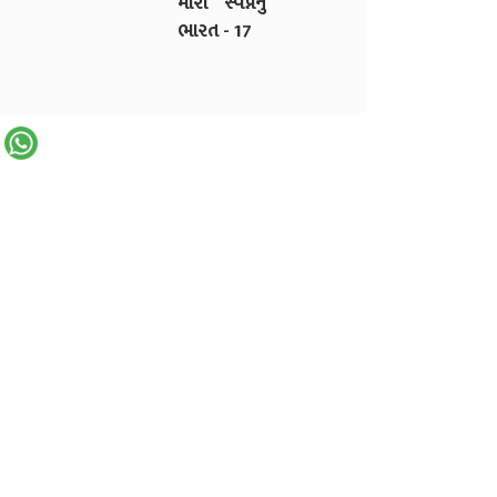
મારા સ્વપ્નનું
ભારત - 17