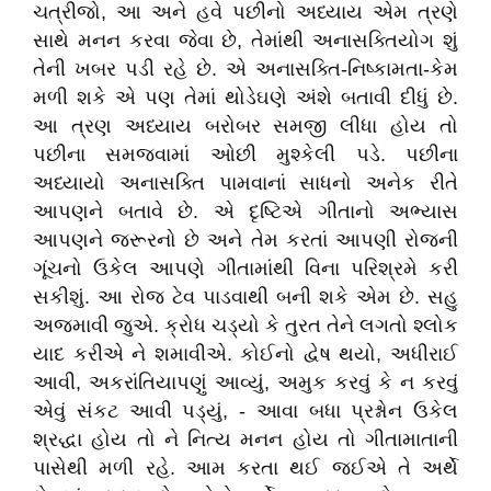
ચત્રીજો, આ અને હવે પછીનો અધ્યાય એમ ત્રણે
સાથે મનન કરવા જેવા છે, તેમાંથી અનાસક્તિયોગ શું
તેની ખબર પડી રહે છે. એ અનાસક્તિ-નિષ્કામતા-કેમ
મળી શકે એ પણ તેમાં થોડેઘણે અંશે બતાવી દીધું છે.
આ ત્રણ અધ્યાય બરોબર સમજી લીધા હોય તો
પછીના સમજવામાં ઓછી મુશ્કેલી પડે. પછીના
અધ્યાયો અનાસક્તિ પામવાનાં સાધનો અનેક રીતે
આપણને બતાવે છે. એ દૃષ્ટિએ ગીતાનો અભ્યાસ
આપણને જરૂરનો છે અને તેમ કરતાં આપણી રોજની
ગૂંચનો ઉકેલ આપણે ગીતામાંથી વિના પરિશ્રમે કરી
સકીશું. આ રોજ ટેવ પાડવાથી બની શકે એમ છે. સહુ
અજમાવી જુએ. ક્રોધ ચડ્યો કે તુરત તેને લગતો શ્લોક
યાદ કરીએ ને શમાવીએ. કોઈનો દ્વેષ થયો, અધીરાઈ
આવી, અકરાંતિયાપણું આવ્યું, અમુક કરવું કે ન કરવું
એવું સંકટ આવી પડ્યું, - આવા બધા પ્રશ્નોન ઉકેલ
શ્રદ્ધા હોય તો ને નિત્ય મનન હોય તો ગીતામાતાની
પાસેથી મળી રહે. આમ કરતા થઈ જઈએ તે અર્થે