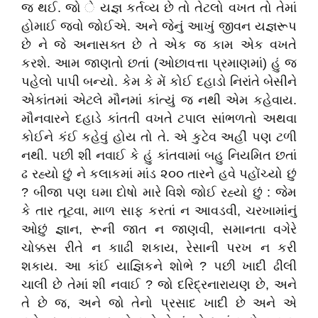
જ થઈ. જો ે યજ્ઞ કર્તવ્ય છે તો તેટલો વખત તો તેમાં
હોમાઈ જવો જોઈએ. અને જેનું આખું જીવન યજ્ઞરૂપ
છે ને જે અનાસક્ત છે તે એક જ કામ એક વખતે
કરશે. આમ જાણતો છતાં (ઓછાવત્તા પ્રમાણમાં) હું જ
પહેલો પાપી બન્યો. કેમ કે મેં કોઈ દહાડો નિરાંતે બેસીને
એકાંતમાં એટલે મૌનમાં કાંત્યું જ નથી એમ કહેવાય.
મૌનવારને દહાડે કાંતતી વખતે ટપાલ સાંભળતો અથવા
કોઈને કંઈ કહેવું હોય તો તે. એ કુટેવ અહીં પણ ટળી
નથી. પછી શી નવાઈ કે હું કાંતવામાં બહુ નિયમિત છતાં
ઢ રહ્યો છું ને કલાકમાં માંડ ૨૦૦ તારને હવે પહોંચ્યો છું
? બીજા પણ ઘમા દોષો મારે વિશે જોઈ રહ્યો છું : જેમ
કે તાર તૂટવા, માળ સાફ કરતાં ન આવડવી, ચરખામાંનું
ઓછું જ્ઞાન, રૂની જાત ન જાણવી, સમાનતા વગેરે
ચોક્કસ રીતે ન કાાઢી શકાય, રેસાની પરખ ન કરી
શકાય. આ કાંઈ યાજ્ઞિકને શોભે ? પછી ખાદી ઢીલી
ચાલી છે તેમાં શી નવાઈ ? જો દરિદ્રનારાયણ છે, અને
તે છે જ, અને જો તેનો પ્રસાદ ખાદી છે અને એ