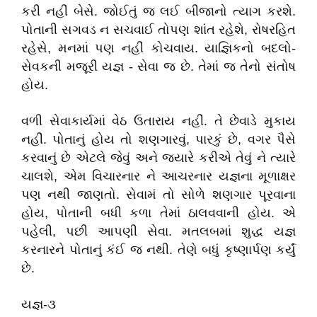
કરી નહીં બેસે. જોઈતું જ લઈ બીજાનો ત્યાગ કરશે.
પોતાની સગવડ ન સચવાઈ તોપણ શાંત રહેશે, રોષરહિત
રહેસે, મનમાં પણ નહીં કોચવાય. યાજ્ઞિકનો બદલો-
સેવકની મજૂરી યજ્ઞ - સેવા જ છે. તેમાં જ તેનો સંતોષ
હોય.
વળી સેવાકાર્યમાં વેઠ ઉતારાય નહીં. તે છેવાડે મુકાય
નહીં. પોતાનું હોય તો શણગારવું, પારકું છે, વગર પૈસે
કરવાનું છે એટલે જેવું અને જ્યારે કરીએ તેવું ને ત્યારે
ચાલશે, એમ વિચારનાર ને આચરનાર યજ્ઞના મૂળાક્ષર
પણ નથી જાણતો. સેવામં તો સોળે શણગાર પૂરવાના
હોય, પોતાની બધી કળા તેમાં ઠાલવવાની હોય. એ
પહેલી, પછી આપણી સેવા. મતલબમાં શુદ્ધ યજ્ઞ
કરનારને પોતાનું કંઈ જ નથી. તેણે બધું કૃષ્ણાર્પણ કર્યું
છે.
યજ્ઞ-૩