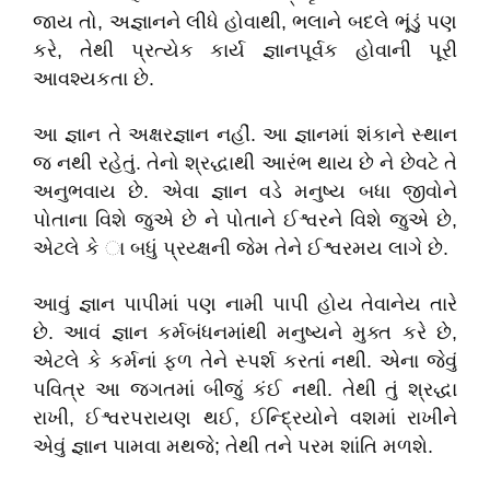
જાય તો, અજ્ઞાનને લીધે હોવાથી, ભલાને બદલે ભૂંડું પણ
કરે, તેથી પ્રત્યેક કાર્ય જ્ઞાનપૂર્વક હોવાની પૂરી
આવશ્યકતા છે.
આ જ્ઞાન તે અક્ષરજ્ઞાન નહીં. આ જ્ઞાનમાં શંકાને સ્થાન
જ નથી રહેતું. તેનો શ્રદ્ધાથી આરંભ થાય છે ને છેવટે તે
અનુભવાય છે. એવા જ્ઞાન વડે મનુષ્ય બધા જીવોને
પોતાના વિશે જુએ છે ને પોતાને ઈશ્વરને વિશે જુએ છે,
એટલે કે ા બધું પ્રય્ક્ષની જેમ તેને ઈશ્વરમય લાગે છે.
આવું જ્ઞાન પાપીમાં પણ નામી પાપી હોય તેવાનેય તારે
છે. આવં જ્ઞાન કર્મબંધનમાંથી મનુષ્યને મુક્ત કરે છે,
એટલે કે કર્મનાં ફળ તેને સ્પર્શ કરતાં નથી. એના જેવું
પવિત્ર આ જગતમાં બીજું કંઈ નથી. તેથી તું શ્રદ્ધા
રાખી, ઈશ્વરપરાયણ થઈ, ઈન્દ્રિયોને વશમાં રાખીને
એવું જ્ઞાન પામવા મથજે; તેથી તને પરમ શાંતિ મળશે.