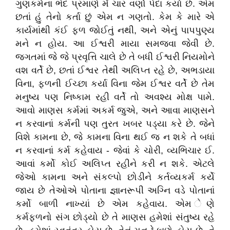
ગુણકર્મના ભેદ પ્રમાણે મેં ચાર વર્ણો પેદા કર્યા છે. એમ
છતાં હું તેનો કર્તા છું એમ ન ગણતો. કેમ કે મારે એ
કાર્યમાંથી કંઈ ફળ જોઈતું નથી, અને એનું પાપપુણ્ય
મને ન હોય. આ ઈશ્વરી માયા સમજવા જેવી છે.
જગતમાં જે જે પ્રવૃત્તિ ચાલે છે તે બધી ઈશ્વરી નિયમોને
વશ વર્તે છે, છતાં ઈશ્વર તેથી અલિપ્ત રહે છે, અભડાયા
વિના, ફળની ઈચ્છા કર્યા વિના જેમ ઈશ્વર વર્તે છે તેમ
મનુષ્ય પણ નિષ્કામ રહી વર્તે તો અવશ્ય મોક્ષ પામે.
આવો માણસ કર્મમાં અકર્મ જુએ, અને આવા માણસને
ન કરવાનાં કર્મની પણ તુરત ખબર પડ્યા કરે છે. જેને
વિશે કામના છે, જે કામના વિના થઈ જ ન શકે તે બધાં
ન કરવાનાં કર્મ કહેવાય - જેવાં કે ચોરી, વ્યભિચાર ઈ.
આવાં કર્મો કોઈ અલિપ્ત રહીને કરી ન શકે. એટલે
જેઓ કામના અને સંકલ્પો છોડીને કર્તવ્યકર્મ કર્યે
જાય છે તેઓએ પોતાના જ્ઞાનરૂપી અગ્નિ વડે પોતાનાં
કર્મો બાળી નાખ્યાં છે એમ કહેવાય. એમ ેણે
કર્મફળનો સંગ છોડ્યો છે તે માણસ હમેશાં સંતુષ્ય રહે