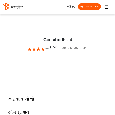
☰
લૉગિન
தமிழ்
મફત પ્રકાશિત કરો
Geetabodh - 4
(1.5k)
5.1k
2.5k
અધ્યાય ચોથો
સોમપ્રભાત