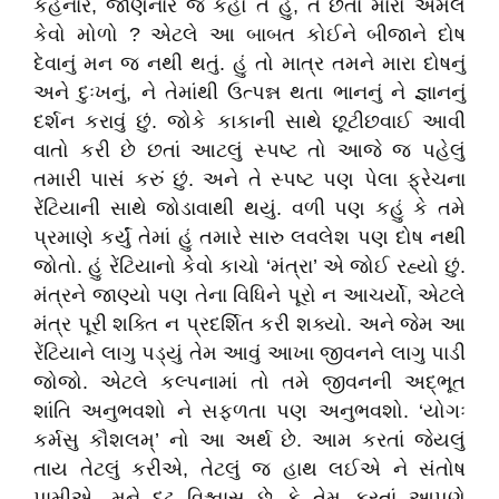
કહેનાર, જાણનાર જે કહો તે હું, તે છતાં મારો અમલ
કેવો મોળો ? એટલે આ બાબત કોઈને બીજાને દોષ
દેવાનું મન જ નથી થતું. હું તો માત્ર તમને મારા દોષનું
અને દુઃખનું, ને તેમાંથી ઉત્પન્ન થતા ભાનનું ને જ્ઞાનનું
દર્શન કરાવું છું. જોકે કાકાની સાથે છૂટીછવાઈ આવી
વાતો કરી છે છતાં આટલું સ્પષ્ટ તો આજે જ પહેલું
તમારી પાસં કરું છું. અને તે સ્પષ્ટ પણ પેલા ફ્રેચના
રેંટિયાની સાથે જોડાવાથી થયું. વળી પણ કહું કે તમે
પ્રમાણે કર્યું તેમાં હું તમારે સારુ લવલેશ પણ દોષ નથી
જોતો. હું રેંટિયાનો કેવો કાચો ‘મંત્રા’ એ જોઈ રહ્યો છું.
મંત્રને જાણ્યો પણ તેના વિધિને પૂરો ન આચર્યો, એટલે
મંત્ર પૂરી શક્તિ ન પ્રદર્શિત કરી શક્યો. અને જેમ આ
રેંટિયાને લાગુ પડ્યું તેમ આવું આખા જીવનને લાગુ પાડી
જોજો. એટલે કલ્પનામાં તો તમે જીવનની અદ્‌ભૂત
શાંતિ અનુભવશો ને સફળતા પણ અનુભવશો. ‘યોગઃ
કર્મસુ કૌશલમ્‌’ નો આ અર્થ છે. આમ કરતાં જેયલું
તાય તેટલું કરીએ, તેટલું જ હાથ લઈએ ને સંતોષ
પામીએ. મને દૃઢ વિશ્વાસ છે કે તેમ કરતાં આપણે