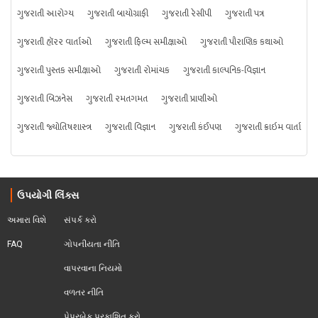
ગુજરાતી આરોગ્ય
ગુજરાતી બાયોગ્રાફી
ગુજરાતી રેસીપી
ગુજરાતી પત્ર
ગુજરાતી હૉરર વાર્તાઓ
ગુજરાતી ફિલ્મ સમીક્ષાઓ
ગુજરાતી પૌરાણિક કથાઓ
ગુજરાતી પુસ્તક સમીક્ષાઓ
ગુજરાતી રોમાંચક
ગુજરાતી કાલ્પનિક-વિજ્ઞાન
ગુજરાતી બિઝનેસ
ગુજરાતી રમતગમત
ગુજરાતી પ્રાણીઓ
ગુજરાતી જ્યોતિષશાસ્ત્ર
ગુજરાતી વિજ્ઞાન
ગુજરાતી કંઈપણ
ગુજરાતી ક્રાઇમ વાર્તા
ઉપયોગી લિંક્સ
અમારા વિશે
સંપર્ક કરો
FAQ
ગોપનીયતા નીતિ
વાપરવાના નિયમો 
વળતર નીતિ
પેપરબેક પ્રકાશિત કરો