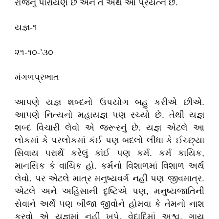
રોજનું પારાયણ છે અને તે અર્થે આ પ્રયત્ન છે.
યજ્ઞ-૧
૨૧-૧૦-’૩૦
મંગળપ્રભાત
આપણે યજ્ઞ શબ્દનો ઉપયોગ બહુ કરીએ છીએ.
આપણે નિત્યનો મહાયજ્ઞ પણ રચ્યો છે. તેથી યજ્ઞ
શબ્દ વિચારી લેવો એ જરૂરનું છે. યજ્ઞ એટલે આ
લોકમાં કે પરલોકમાં કંઈ પણ બદલો લીધા કે ઈચ્છ્યા
સિવાય પરાર્થે કરેલું કાંઈ પણ કર્મ. કર્મ કાયિક,
માનસિક કે વાચિક હો. કર્મનો વિશાળમાં વિશાળ અર્થ
લેવો. પર એટલે માત્ર મનુષ્યવર્ગ નહીં પણ જીવમાત્ર.
એટલે અને અહિંસાની દૃષ્ટિએ પણ, મનુષ્યજાતિની
સેવાને અર્થે પણ બીજા જીવોને હોમવા કે તેમનો નાશ
કરવો એ યજ્ઞમાં નહીં ખપે. વેદાદિમાં અશ્વ, ગાય