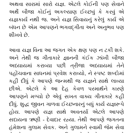
અથવા સારામાં સારો યજ્ઞ. એટલે કોઈની પણ સેવાને
અર્થે બીજા કોઈનું અકલ્યાણ ઈચ્છવું કે કરવું એ
યજ્ઞકાર્ય નથી જ. અને યજ્ઞ સિવાયનું કરેલું કાર્ય એ
બંધન છે એમ આપણને ભગવદ્‌ગીતા અને અનુભવ પણ
શીખવે છે.
આવા યજ્ઞ વિના આ જગત એક ક્ષણ પણ ન ટકી શકે.
અને તેથી જ ગીતાકારે જ્ઞાનની કંઈક ઝાંખી બીજા
અધ્યાયમાં કરાવ્યા પછી ત્રીજા અધ્યાયમાં તેને
પહોંચવાના સાધનમાં પ્રવેશ કરાવ્યો, ને સ્પષ્ટ શબ્દોમાં
કહી દીધું કે આપણે જન્મથી જ યજ્ઞને સાથે લાવ્યા
છીએ. એટલે કે આ દેહ કેવળ પરમાર્થને કારણે
આપણને મળ્યો છે એવું સખત વાક્ય ગીતાકારે કહી
દીધું. શુદ્ધ જીવન ગાળવા ઈચ્છનારનું બધું કાર્ય યજ્ઞરૂપે
હોય. આપણે યજ્ઞ સાથે અવતર્યા એટલે આપણે
સદાયના ઋણી - દેવાદાર રહ્યા. તેથી આપણે જગતના
હંમેશના ગુલામ સેવક. અને ગુલામને સ્વામી જેમ સેવા