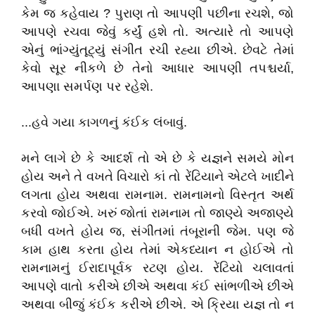
કેમ જ કહેવાય ? પુરાણ તો આપણી પછીના રચશે, જો
આપણે રચવા જેવું કર્યું હશે તો. અત્યારે તો આપણે
એનું ભાંગ્યુંતૂટ્યું સંગીત રચી રહ્યા છીએ. છેવટે તેમાં
કેવો સૂર નીકળે છે તેનો આધાર આપણી તપશ્ચર્યા,
આપણા સમર્પણ પર રહેશે.
...હવે ગયા કાગળનું કંઈક લંબાવું.
મને લાગે છે કે આદર્શ તો એ છે કે યજ્ઞને સમયે મોન
હોય અને તે વખતે વિચારો કાં તો રેંટિયાને એટલે ખાદીને
લગતા હોય અથવા રામનામ. રામનામનો વિસ્તૃત અર્થ
કરવો જોઈએ. ખરું જોતાં રામનામ તો જાણ્યે અજાણ્યે
બધી વખતે હોય જ, સંગીતમાં તંબૂરાની જેમ. પણ જે
કામ હાથ કરતા હોય તેમાં એકધ્યાન ન હોઈએ તો
રામનામનું ઈરાદાપૂર્વક રટણ હોય. રેંટિયો ચલાવતાં
આપણે વાતો કરીએ છીએ અથવા કંઈ સાંભળીએ છીએ
અથવા બીજું કંઈક કરીએ છીએ. એ ક્રિયા યજ્ઞ તો ન