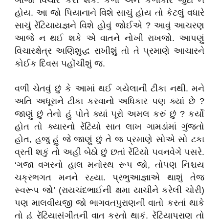
બીજો વિચાર કરી શકે. કળા અને કળાકાર જુદાં ન
હોય. આ જો પિયાનાને વિશે સાચું હોય તો કેટલું વધારે
સાચું રેંટિયાયજ્ઞને વિશે હોવું જોઈએ ? આવું આચરણ
આજે ન થઈ શકે એ વાતને નોખી રાખજો. આપણું
વિચારક્ષેત્ર અણિશુદ્ધ રાખીશું તો તે પ્રમાણે આચારને
કોઈક દિવસ પહોંચીશું જ.
વળી ચેતવું છું કે આમાં થઈ ગયેલાની ટીકા નથી. મને
અતિ અધૂરાને ટીકા કરવાનો અધિકાર પણ ક્યાં છે ?
જાણું છું તેનો હું પોતે ક્યાં પૂરો અમલ કરું છું ? કર્યો
હોત તો ક્યારનો રેંટિયો સાત લાખ ગામડાંમાં ગુંજતો
હોત, હજુ હું જે જાણું છું તે જ પ્રમાણે સોએ સો ટકા
વ્રતી શકું તો અહીં બેઠો છું છતાં રેંટિયો પવનવેગે પસરે.
‘ગજા વગરનો હાલ મનોરથ રૂપ જો, તોપણ નિશ્ચય
ચક્રભગત મનને રહ્યા. પ્રભુઆજ્ઞાએ થાશું તેજ
સ્વરૂપ જો’ (રાયચંદભાઈની ક્ષમા યાચીને કરેલી ચોરી)
પણ માલવીયજી જો ભાગવતપુરાણની વાતો કરતાં થાકે
તો હું રેંટિયાસંગીતની વાત કરતો થાકું. રેંટિયાપુરાણ તો