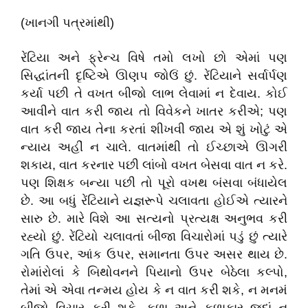
(ખાનગી પત્રમાંથી)
રેંટિયા અને ફ્રેન્ચ વિષે તમો લખો છો એમાં પણ
સિદ્ધાંતની દૃષ્ટિએ ઊણપ જોઉં છું. રેંટિયાને સર્વાર્પણ
કર્યા પછી તે વખત બીજો લાભ લેવામાં ન દેવાય. કોઈ
આવીને વાત કરી જાય તો વિવેકને ખાતર કરીએ; પણ
વાત કરી જાય તેના કરતાં શીખવી જાય એ શું ખોટું એ
ન્યાય અહીં ન ચાલે. વાતમાંથી તો ઈચ્છાએ ઊગરી
શકાય, વાત કરનાર પછી લાંબો વખત બેસવા વાત ન કરે.
પણ શિક્ષક બન્યા પછી તો પૂરો વખથ બંસવા બંધાયેલ
છે. આ બધું રેંટિયાને યજ્ઞરૂપે ચલાવતા હોઈએ ત્યારને
સારુ છે. મારે વિશે આ સત્યનો પ્રત્યક્ષ અનુભવ કરી
રહ્યો છું. રેંટિયો ચલાવતાં બીજા વિચારોમાં પડું છું ત્યારે
ગતિ ઉપર, આંક ઉપર, સમાનતા ઉપર અસર થાય છે.
રોમાંરોલાં કે બિથોવનને પિયાનો ઉપર બેઠેલા કલ્પો,
તેમાં એ એવા તન્મય હોય કે ન વાત કરી શકે, ન મનમં