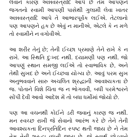
લેવાને કારણ અન્નવસ્ત્રાદિ આપે છે તેમ આપણને
જગતનો સ્વામી આપણી પાસેથી ગુલામી લેવા ખાતર
અન્નવસ્ત્રાદિ આપે તે આભારપૂર્વક લઈએ. તેટલાનો
પણ આપણને હક છે એવું ન માનીએ, એટલે કે ન મળે
તો સ્વામીને ન વગોવીએ.
આ શરીર તેનું છે; તેની ઈચ્છા પ્રમાણે તેને રાખે કે ન
રાખે. આ સ્થિતિ દુઃખદ નથી. દયામણી પણ નથી. જો
આપણું સ્થાન સમજી લઈએ તો સ્વાભાવિક છે, અને
તેથી સુખદ છે અને ઈચ્છવા યોગ્ય છે. આવું પરમ સુખ
અનુભવવાને સારુ અચલિત શ્રદ્ધાની આવશ્યકતા છે
જ. પોતાને વિશે ચિંતા જ ન ભોગવવી, બધી પરમેશ્વરને
સોંપી દેવી આવો આદેશ મેં તો બધા ધર્મોમાં જોયો છે.
પણ આ વચનથી કોઈને ડરી જવાનું કારણ જ નથી.
મન સ્વચ્છ રાખી જે સેવાનો આરંભ કરે છે તેને તેની
આવશ્યકતા દિનપ્રતિદિન સ્પષ્ટ થતી જાય છે ને તેમ
તેમ તેની શ્રદ્ધા વધતી જાય છે. જે સ્વાર્થ છોડવાને