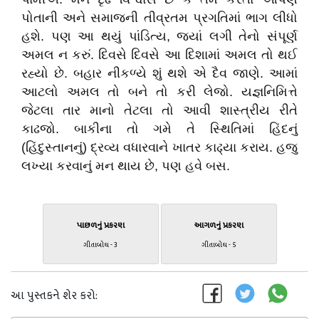
પોતાની અને સમાજની તીવ્રતમ પ્રગતિમાં ભાગ લીધો
હશે. પણ આ થયું પાંડિત્ય, જ્યાં લગી તેનો સંપૂર્ણ
અમલ ન કરું. દિવસે દિવસે આ દિશામાં અમલ તો થઈ
રહ્યો છે. બહાર નીકળ્યે શું થશે એ દૈવ જાણે. આમાં
આટલો અમલ તો બને તો કરી લેજો. યજ્ઞનિમિત્તે
જેટલા તાર માનો તેટલા તો આવી શાસ્ત્રીય રીતે
કાઢજો. બાકીના તો ગમે તે સ્થિતિમાં હિંદનું
(હિંદુસ્તાનનું) દ્રવ્ય વધારવાને ખાતર કાઢ્યા કરાય. હજુ
લખ્યા કરવાનું મન થાય છે, પણ હવે બસ.
પાછળનું પ્રકરણ
આગળનું પ્રકરણ
ગીતાબોઘ - 3
ગીતાબોઘ - 5
આ પુસ્તકને શેર કરો: