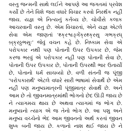
વસ્તુ જન્મની સાથે લઈને આપણે આ જગતમાં પ્રવેશ
કર્યો છે તેને વિશે જરા વધારે વિચાર કરવો નિરર્થક નહીં
જાય. યજ્ઞ એ નિત્યનું કર્તવ્ય છે. ચોવીસે કલાક
આચરવાની વસ્તુ છે. એમ વિચારતાં, એને યજ્ઞ એટલે
સેવા એમ જાણતાં ‘થ્ક્રશ્વઙ્ગેંક્રથ્ક્રસ્ર્ ગભક્રધ્
બ઼્ક્રઠ્ઠભસ્ર્ઃ’ જેવું વચન કહે છે. નિષ્કામ સેવા એ
પરોપકાર નથી પણ પોતાની ઉપર ઉપકાર છે, જેમ
કરજ ભરવું એ પરોપકાર નહીં પણ પોતાની સેવા છે,
પોતાની ઉપર ઉપકાર છે, પોતાની ઉપરથી ભાર ઉતાર્યો
છે, પોતાનો ધર્મ સાચવ્યો છે. વળી સંતની જ પૂંજી
‘પરોપકારાર્થે’ એટલે વધારે સારી ભાષામાં સેવાર્થે છે એમ
નહીં પણ મનુષ્યમાત્રની પૂંજીમાત્ર સેવાર્થે છે. અને
આમ છે તો જીવનમાત્રમાંથી ભોગનો છેદ ઊડી જાય છે
ને ત્યાગમય થાય છે અથવા ત્યાગમાં જ ભોગ છે.
મનુષ્યનો ત્યાગ એ જ તેનો ભોગ છે. આ પશુ અને
મનુષ્ય વચ્ચેનો ભેદ આમ જીવનનો અર્થ કરતાં જીવન
શુષ્ક બની જાય છે. કળાનો નાશ થઈ જાય છે ને