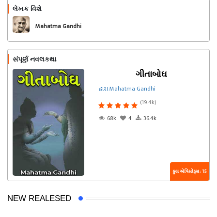
લેખક વિશે
અનુસરો
Mahatma Gandhi
સંપૂર્ણ નવલકથા
ગીતાબોઘ
દ્વારા Mahatma Gandhi
(19.4k)
68k
4
36.4k
કુલ એપિસોડ્સ : 15
NEW REALESED