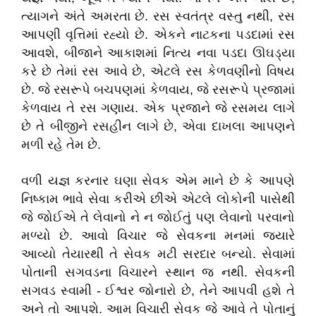
ત્યાગને અંતે અમરતા છે. રસ સ્વતંત્ર વસ્તુ નથી, રસ
આપણી વૃત્તિમાં રહ્યો છે. એકને નાટકના પડદામાં રસ
આવશે, બીજાને આકાશમાં નિત્ય નવા પડદા ઊઘડ્યા
કરે છે તેમાં રસ આવે છે, એટલે રસ કેળવણીનો વિષય
છે. જે રસરૂપે બચપણમાં કેળવાય, જે રસરૂપે પ્રજામાં
કેળવાય તે રસ ગણાય. એક પ્રજાને જે રસમય લાગે
છે તે બીજીને રસહીન લાગે છે, એવા દાખલા આપણને
મળી રહે તેમ છે.
વળી યજ્ઞ કરનાર ઘણા સેવક એમ માને છે કે આપણે
નિષ્કામ ભાવે સેવા કરીએ છીએ એટલે લોકોની પાસેથી
જે જોઈએ તે લેવાનો ને ન જોઈતું પણ લેવાનો પરવાનો
મળ્યો છે. આવો વિચાર જે સેવકના મનમાં જ્યારે
આવ્યો તેયારથી તે સેવક મટી સરદાર બન્યો. સેવામાં
પોતાની સગવડના વિચારને સ્થાન જ નથી. સેવકની
સગવડ સ્વામી - ઈશ્વર જોનારો છે, તેને આપવી હશે તે
અને તો આપશે. આમ વિચારી સેવક જે આવે તે પોતાનું