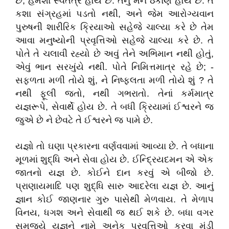
છે, હમેશાં સ્વતંત્ર હોય છે. તેનું મન ઠેકાણે હોય છે. તે
કશા સંગ્રહમાં પડતો નથી, અને જેમ આરોગ્યવાન
પુરુષની શારીરિક ક્રિયાઓ સહેજે ચાલ્યા કરે છે તેમ
આવા મનુષ્યોની પ્રવૃત્તિઓ સહેજે ચાલ્યા કરે છે. તે
પોતે તે ચલાવી રહ્યો છે અવું તેને અભિમાન નથી હોતું,
એવું ભાન સરખુંયે નથી. પોતે નિમિત્તમાત્ર રહે છે; -
સફળતા મળી તોયે શું, ને નિષ્ફલતા મળી તોયે શું ? તે
નથી ફૂલી જતો, નથી ગભરાતો. તેનાં કર્મમાત્ર
યજ્ઞરૂપે, સેવાર્થે હોય છે. તે બધી ક્રિયામાં ઈશ્વરને જ
જુએ છે ને છેવટે તે ઈશ્વરને જ પામે છે.
યજ્ઞો તો ઘણા પ્રકારના વર્ણવવામાં આવ્યા છે. તે બધાના
મૂળમાં શુદ્ધિ અને સેવા હોય છે. ઈન્દ્રિયદમન એ એક
જાતનો યજ્ઞ છે. કોઈને દાન કરવું એ બીજો છે.
પ્રાણાયમાદિ પણ શુદ્ધિ સારુ આદરેલા યજ્ઞ છે. આનું
જ્ઞાન કોઈ જાણનાર ગુરુ પાસેથી મેળવાય. તે મેળાપ
વિનય, ધગશ અને સેવાથી જ થઈ શકે છે. બધા વગર
સમજ્યે યજ્ઞને નામે અનેક પ્રવૃત્તિઓ કરવા મંડી