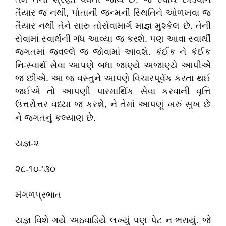
તૈયાર જ નથી, પોતાની જન્મની સ્થિતિને ઓળખવા જ
તૈયાર નથી તેને સારુ તોસેવામાર્ગ માજ્ઞ મુશ્કેલ છે. તેની
સેવામાં સ્વાર્થની ગંધ આવ્યા જ કરશે. પણ આવા સ્વાર્થી
જગતમાં જ્વલ્લે જ જોવામાં આવશે. કંઈક ને કંઈક
નિઃસ્વાર્થ સેવા આપણે બધા જાણ્યે અજાણ્યે આપીએ
જ છીએ. આ જ વસ્તુને આપણે વિચારપૂર્વક કરતા થઈ
જઈએ તો આપણી પારમાર્થિક સેવા કરવાની વૃત્તિ
ઉત્તરોત્તર વધ્યા જ કરશે, ને તેમાં આપણું ખરું સુખ છે
ને જગતનું કલ્યાણ છે.
યજ્ઞ-૨
૨૮-૧૦-’૩૦
મંગળપ્રભાત
યજ્ઞ વિશે ગયે અઠવાડિયે લખ્યું પણ પેટ ન ભરાયું. જે