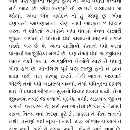
એક પણ જીવતો નમૂનો હોય તો એવો વેપારી કલ્પના
મટી જાય છે. એવા દરજીને તો આપણે વઢવાણમાં જ
જોયો. એવા એક વાળંદને તો હું જાણું છું. એવા
વણકરને આપણામાંનાં કોણ નથી જાણતા ? વિચાર
કરતાં ને શોધતાં આપણને બધા ધંધામાં કેવળ યજ્ઞાર્થે
જીવન ગાળતાં ને પોતાનો ધંધો ચલાવતાં માણસો નજરે
પડશે. ખરું છે કે, આવા યાજ્ઞિકો પોતાનો ધંધો કરતાં
પોતાની આજીવિકા મેળવે છે, પણ તેઓ ધંધો આજીવિકા
ખાતર નથી કરતાં, આજીવિકા તેઓને સારું તે ધંધાનું
ગૌણ ફળ છે. મોતીલાલ પૂર્વે પણ દરજી હતો ને જ્ઞાન
થયા પછી પણ દરજી રહ્યો. તેની ભાવના બદલાઈ
એટલે તેનો ધંધો યજ્ઞરૂપ બન્યો, તેમાં પવિત્રતા દાખલ
થઈ ને ધંધામાં બીજાના સુખનો વિચાર દાખલ થયો. તેના
જીવનમાં ત્યારે જ કળાએ પ્રવેશ કર્યો. યજ્ઞમય જીવન
કળાની પરાકાષ્ઠા છે, ખરો રસ જ તેમાં છે કેમ કે તેમાંથી
રસનાં નિત્ય નવાં ઝરણાં ફૂટે છે. માણસ તે પીતાં થાકતો
નથી, ઝરણાં કદી સૂકાતાં નથી. યજ્ઞ બોજારૂપ લાગે તે
યજ્ઞ નથી, ખૂંચે તે ત્યાગ નથી. ભોગને અંતે નાશ છે,