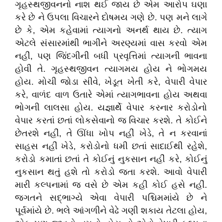
ગૃહસ્થજીવનનો નાશ થઈ જાય છે એમ આરોપ ઘણા
કરે છે ને ઉપલા વિચારને દોષમય ગણે છે. પણ મને લાગે
છે કે, એમ કહેવામાં ત્યાગનો અનર્થ થાય છે. ત્યાગ
એટલે સંસારમાંથી ભાગીને અરણ્યમાં વાસ કરવો એમ
નહીં, પણ જિંદગીની બધી પ્રવૃત્તિમાં ત્યાગની ભાવના
હોવી તે. ગૃહસ્થજીવન ત્યાગમય હોય ને ભોગમય
હોય. મોચી જોડા સીવે, ખેડૂત ખેતી કરે, વેપારી વેપાર
કરે, વાળંદ વાળ ઉતારે એમાં ત્યાગભાવના હોય અથવા
ભોગની લાલસા હોય. યજ્ઞાર્થે વેપાર કરનાર કરોડોનો
વેપાર કરતાં છતાં લોકસેવાનો જ વિચાર કરશે. તે કોઈને
છેતરશે નહીં, તે ઊંધા ખોપ નહીં ખેડે, તે ન કરવાનાં
સાહસ નહીં ખેડે, કરોડોનો ધમી છતાં સાદાઈથી રહેશે,
કરોડો કમાતાં છતાં તે કોઈનું નુકસાન નહીં કરે, કોઈનું
નુકસાન થતું હશે તો કરોડો જતા કરશે. આવો વેપારી
મારી કલ્પનામાં જ વસે છે એમ કહી કોઈ હસે નહીં.
જગતને સદ્‌ભાગ્યે એવા વેપારી પશ્ચિમમાંયે છે ને
પૂર્વમાંયે છે. ભલે આંગળીને વેઢે ગણી શકાય તેટલા હોય,