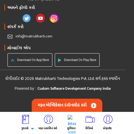
અમને ફોલો કરો
સંપર્ક કરો
info@matrubharti.com
મોબાઈલ એપ
Download On App Store
Download On Play Store
કોપીરાઈટ © 2026 Matrubharti Technologies Pvt. Ltd. સર્વ હક્ક સ્વાધીન
Custom Software Development Company India
Powered by :
મફત એપ્લિકેશન ડાઉનલોડ કરો
પુસ્તકો
મફત પ્રકાશિત કરો
સુવિચાર
વિડિઓ
પ્રોફાઈલ