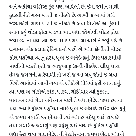
અને અહીંયા વશિષ્ઠ કુંડ પણ આવેલો છે. જેમાં જમીન માંથી
કુદરતી રીતે ગરમ પાણી જ નીકળે છે. આખી જગ્યામાં બધી
જગ્યાએથી ગરમ પાણી જ નીકળે છે. બધા મિત્રોએ આ કુંડમાં
સ્નાન કર્યું થોડા ફોટા પાડ્યા બાદ બધા જોગીણી વોટર ફોલ
જવા રવાના થયા. ત્યાં જવા માટે પગપાળા ચાલીને જવું પડે છે.
લગભગ એક કલાક ટ્રેકિંગ કર્યા પછી એ બધા જોગીણી વોટર
ફોલ પહોંચ્યા. ત્યાનું દ્રશ્ય ખૂબ જ અનેરું હતું. ઉપર પહાડમાંથી
પાણીનો પડતો હતો. જ આજુબાજુ ઊગી નીકળેલ લીલું ઘાસ
તેમજ જંગલની હરિયાળી તો ખરી જ. આ બધું જોતાં જ બધા
મિત્રો આનંદમાં આવી ગયા એ લોકોએ ધોધમાં ફરી સ્નાન કર્યું.
ત્યાં પણ એ લોકોએ ફોટા પાડ્યા થોડીવાર ત્યાં કુદરતી
વાતાવરણમાં બેઠા અને ત્યાર પછી તે બધા હોટેલ જવા રવાના
થયા. જ્યારે હોટલ પહોંચ્યા ત્યારે ખૂબ જ અંધારું થઈ ગયેલ હતું.
એ જગ્યા પહાડી પર હોવાથી ત્યાં અંધારું વહેલું થઇ જાય છે
તથા સવારે અજવાળું પણ વહેલું થઇ જાય છે. હોટેલ પહોંચી
બધા ફ્રેશ થયા બાદ હોટેલ ની રેસ્ટોરન્ટમાં જમવા બેઠા. બધાએ