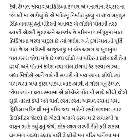
દેવી ટેમ્પલ જોવા ગયા.હિડિંબા ટેમ્પલ એ મનાલીના દેવદાર ના
જંગલો મા આવેલું છે. એ મંદિરનું નિર્માણ કુલ્લુ ના રાજા બહાદુર
સિંહ બનાવ્યું હતું. મંદિરની બનાવટ એ લોકોને પોતાની તરફ
આકર્ષે એટલી સુંદર અને આકર્ષક છે મંદિરના ગર્ભગૃહમાં માતા
હિડિંબાના ચરણ પાદુકા છે. ત્યાં ગણેશ અને દુર્ગા માતાની મૂર્તિ
પણ છે. આ મંદિરની આજુબાજુ માં એક અલગ જ ખુશનુમાં
વાતાવરણ જોવા મળે છે. બધા લોકો આ મંદિરના દર્શન કરી તેના
દ્રશ્યો અને પોતાને કેમેરા તથા મોબાઇલમાં કેદ કરવા લાગ્યા.
બધા મિત્રોએ અહીં યાર્ક ની સવારી નો પણ આનંદ લીધો. ત્યાં
પણ ઘણા બધા ફોટા પાડ્યા બાદ ત્યાંથી તે લોકો મનુ ટેમ્પલ
જોવા રવાના થયા. રસ્તામાં એ લોકોએ પોતાની સાથે લીધો થોડો
સૂકો નાસ્તો કર્યો અને વાતો કરતા કરતા આગળ રવાના થયા.
હિડિંબા મંદિર થી મનું મંદિર જવા માટેનો રસ્તો લગભગ ચાર
કિલોમીટર જેટલો છે. એટલે બધાએ ફરવા માટે સવારથી જ
વાહન ભાડે કર્યું હતું. જેથી દરેક સ્થળ સરખી રીતે ફરી શકાય.
લગભગ અડધા કલાક પછી તે લોકો મનુ મંદિર પહોંચ્યા. મનુ