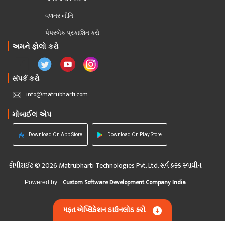
વળતર નીતિ
પેપરબેક પ્રકાશિત કરો
અમને ફોલો કરો
સંપર્ક કરો
info@matrubharti.com
મોબાઈલ એપ
Download On App Store
Download On Play Store
કોપીરાઈટ © 2026 Matrubharti Technologies Pvt. Ltd. સર્વ હક્ક સ્વાધીન
Custom Software Development Company India
Powered by :
મફત એપ્લિકેશન ડાઉનલોડ કરો