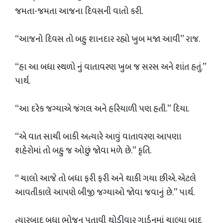
જમતા-જમતા આજના દિવસની વાતો કરી.
“આજનો દિવસ તો બહુ શાનદાર રહ્યો ખુબ મજા આવી” રાજ.
“હા આ બધા સ્થળો નું વાતાવરણ ખુબ જ સરસ અને શાંત હતું.”
પાર્થ.
“આ દરેક જગ્યાએ જંગલ અને હરિયાળી પણ હતી.” દિયા.
“એ વાત સાચી બાકી અત્યારે આવું વાતાવરણ આપણા
શહેરોમાં તો બહુ જ ઓછું જોવા મળે છે.” કૃતિ.
“ ચાલો આજે તો બધા ફરી ફરી અને થાકી ગયા છીએ. એટલે
આવતીકાલે આપણે બીજી જગ્યાઓ જોવા જવાનું છે.” પાર્થ.
ત્યારબાદ બધા ભોજન પતાવી થોડીવાર ગાર્ડનમાં ચાલ્યા બાદ