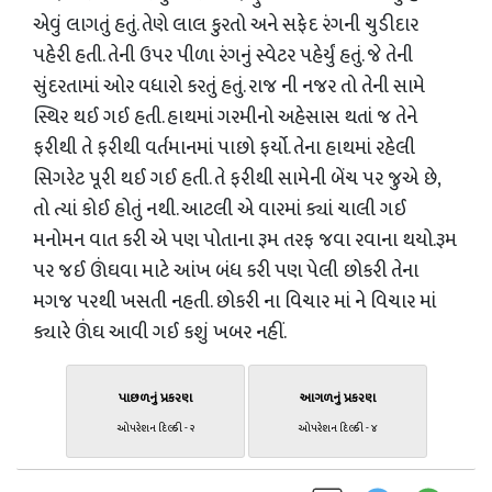
એવું લાગતું હતું. તેણે લાલ કુરતો અને સફેદ રંગની ચુડીદાર
પહેરી હતી. તેની ઉપર પીળા રંગનું સ્વેટર પહેર્યું હતું. જે તેની
સુંદરતામાં ઓર વધારો કરતું હતું. રાજ ની નજર તો તેની સામે
સ્થિર થઈ ગઈ હતી. હાથમાં ગરમીનો અહેસાસ થતાં જ તેને
ફરીથી તે ફરીથી વર્તમાનમાં પાછો ફર્યો. તેના હાથમાં રહેલી
સિગરેટ પૂરી થઈ ગઈ હતી. તે ફરીથી સામેની બેંચ પર જુએ છે,
તો ત્યાં કોઈ હોતું નથી. આટલી એ વારમાં ક્યાં ચાલી ગઈ
મનોમન વાત કરી એ પણ પોતાના રૂમ તરફ જવા રવાના થયો.રૂમ
પર જઈ ઊંઘવા માટે આંખ બંધ કરી પણ પેલી છોકરી તેના
મગજ પરથી ખસતી નહતી. છોકરી ના વિચાર માં ને વિચાર માં
ક્યારે ઊંઘ આવી ગઈ કશું ખબર નહીં.
પાછળનું પ્રકરણ
આગળનું પ્રકરણ
ઓપરેશન દિલ્હી - ૨
ઓપરેશન દિલ્હી - ૪