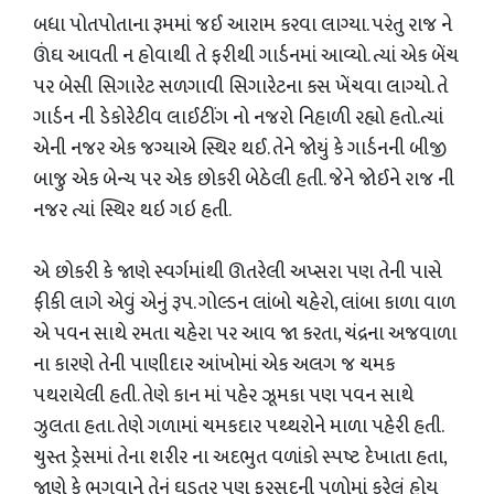
બધા પોતપોતાના રૂમમાં જઈ આરામ કરવા લાગ્યા. પરંતુ રાજ ને
ઊંઘ આવતી ન હોવાથી તે ફરીથી ગાર્ડનમાં આવ્યો. ત્યાં એક બેંચ
પર બેસી સિગારેટ સળગાવી સિગારેટના કસ ખેંચવા લાગ્યો. તે
ગાર્ડન ની ડેકોરેટીવ લાઈટીંગ નો નજરો નિહાળી રહ્યો હતો.ત્યાં
એની નજર એક જગ્યાએ સ્થિર થઈ. તેને જોયું કે ગાર્ડનની બીજી
બાજુ એક બેન્ચ પર એક છોકરી બેઠેલી હતી. જેને જોઈને રાજ ની
નજર ત્યાં સ્થિર થઇ ગઇ હતી.
એ છોકરી કે જાણે સ્વર્ગમાંથી ઊતરેલી અપ્સરા પણ તેની પાસે
ફીકી લાગે એવું એનું રૂપ. ગોલ્ડન લાંબો ચહેરો, લાંબા કાળા વાળ
એ પવન સાથે રમતા ચહેરા પર આવ જા કરતા, ચંદ્રના અજવાળા
ના કારણે તેની પાણીદાર આંખોમાં એક અલગ જ ચમક
પથરાયેલી હતી. તેણે કાન માં પહેર ઝૂમકા પણ પવન સાથે
ઝુલતા હતા. તેણે ગળામાં ચમકદાર પથ્થરોને માળા પહેરી હતી.
ચુસ્ત ડ્રેસમાં તેના શરીર ના અદભુત વળાંકો સ્પષ્ટ દેખાતા હતા,
જાણે કે ભગવાને તેનું ઘડતર પણ ફુરસદની પળોમાં કરેલું હોય