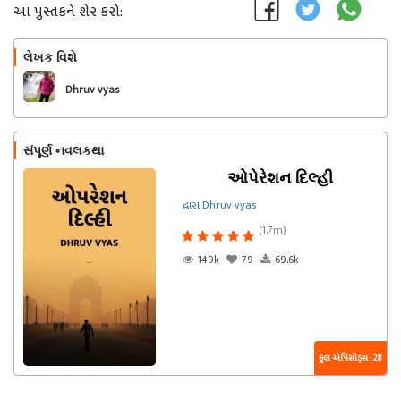
આ પુસ્તકને શેર કરો:
લેખક વિશે
અનુસરો
Dhruv vyas
સંપૂર્ણ નવલકથા
ઓપેરેશન દિલ્હી
દ્વારા Dhruv vyas
(1.7m)
149k
79
69.6k
કુલ એપિસોડ્સ : 28