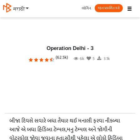
☰
લૉગિન
தமிழ்
મફત પ્રકાશિત કરો
Operation Delhi - 3
(62.5k)
6k
5
3.1k
બીજા દિવસે સવારે બધા તૈયાર થઈ મનાલી ફરવા નીકળ્યા
આજે એ બધા હિડિંબા ટેમ્પલ,મનુ ટેમ્પલ અને જોગીની
વોટરફોલ જોવા જવાના હતા.સૌથી પહેલા એ લોકો હિડિંબા