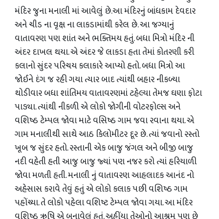
મંદિર જુના મનાલી માં આવેલું છે.આ મંદિરનું બાંધકામ દેવદાર
અને ચીડ ના વૃક્ષ ના લાકડામાંથી કરેલ છે. આ જગ્યાનું
વાતાવરણ પણ શાંત અને ભક્તિમય હતું. બધા મિત્રો મંદિર ની
અંદર દાખલ થયા. એ અંદર જે લાકડા હતા તેમાં કોતરણી કરી
કલાનો સુંદર પરિચય કલાકારે આપ્યો હતો. બધા મિત્રો આ
જોઈને દંગ જ રહી ગયા ત્યાર બાદ ત્યાંથી બહાર નીકળ્યા
થોડીવાર બધા શાંતિમય વાતાવરણમાં ટહેલ્યા તેમજ ઘણા ફોટા
પાડ્યા. ત્યાંથી નીકળી એ લોકો જોગીની વોટરફોલ્સ અને
વશિષ્ઠ ટેમ્પલ જોવા માટે વસિષ્ઠ ગામ જવા રવાના થયા. એ
ગામ મનાલીથી સાથે આઠ કિલોમીટર દૂર છે. ત્યાં જવાનો રસ્તો
ખૂબ જ સુંદર હતો. રસ્તાની એક બાજુ જંગલ અને બીજી બાજુ
નદી વહેતી હતી આજુ બાજુ જ્યાં પણ નજર કરો ત્યાં હરિયાળી
જોવા મળતી હતી. મનાલી નું વાતાવરણ આહલાદક આનંદ નો
અહેસાસ કરાવે તેવું હતું એ લોકો કલાક પછી વશિષ્ઠ ગામ
પહોંચ્યા. તે લોકો પહેલા વશિષ્ટ ટેમ્પલ જોવા ગયા. આ મંદિર
વશિષ્ઠ ઋષિ એ બનાવેલું હતું. અહીંયા તેઓનો આશ્રમ પણ છે