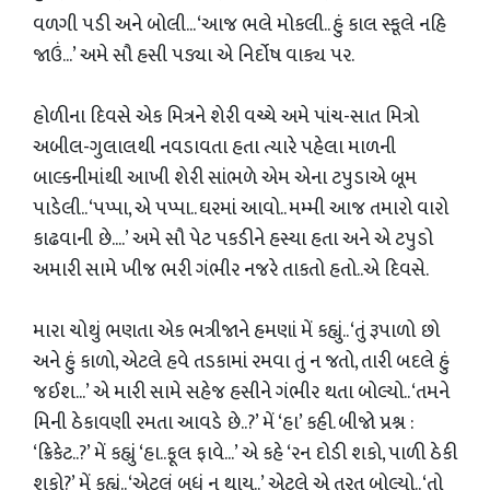
વળગી પડી અને બોલી... ‘આજ ભલે મોકલી.. હું કાલ સ્કૂલે નહિ
જાઉં...’ અમે સૌ હસી પડ્યા એ નિર્દોષ વાક્ય પર.
હોળીના દિવસે એક મિત્રને શેરી વચ્ચે અમે પાંચ-સાત મિત્રો
અબીલ-ગુલાલથી નવડાવતા હતા ત્યારે પહેલા માળની
બાલ્કનીમાંથી આખી શેરી સાંભળે એમ એના ટપુડાએ બૂમ
પાડેલી.. ‘પપ્પા, એ પપ્પા.. ઘરમાં આવો.. મમ્મી આજ તમારો વારો
કાઢવાની છે....’ અમે સૌ પેટ પકડીને હસ્યા હતા અને એ ટપુડો
અમારી સામે ખીજ ભરી ગંભીર નજરે તાકતો હતો..એ દિવસે.
મારા ચોથું ભણતા એક ભત્રીજાને હમણાં મેં કહ્યું.. ‘તું રૂપાળો છો
અને હું કાળો, એટલે હવે તડકામાં રમવા તું ન જતો, તારી બદલે હું
જઈશ...’ એ મારી સામે સહેજ હસીને ગંભીર થતા બોલ્યો.. ‘તમને
મિની ઠેકાવણી રમતા આવડે છે..?’ મેં ‘હા’ કહી. બીજો પ્રશ્ન :
‘ક્રિકેટ..?’ મેં કહ્યું ‘હા..ફૂલ ફાવે...’ એ કહે ‘રન દોડી શકો, પાળી ઠેકી
શકો?’ મેં કહ્યું.. ‘એટલું બધું ન થાય..’ એટલે એ તરત બોલ્યો.. ‘તો