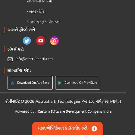
વાપરવાના નિયમો 
વળતર નીતિ
પેપરબેક પ્રકાશિત કરો
અમને ફોલો કરો
સંપર્ક કરો
info@matrubharti.com
મોબાઈલ એપ
Download On App Store
Download On Play Store
કોપીરાઈટ © 2026 Matrubharti Technologies Pvt. Ltd. સર્વ હક્ક સ્વાધીન
Custom Software Development Company India
Powered by :
મફત એપ્લિકેશન ડાઉનલોડ કરો