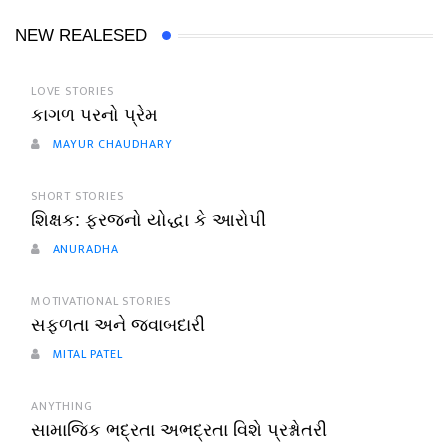
NEW REALESED
LOVE STORIES
કાગળ પરનો પ્રેમ
MAYUR CHAUDHARY
SHORT STORIES
શિક્ષક: ફરજનો યોદ્ધા કે આરોપી
ANURADHA
MOTIVATIONAL STORIES
સફળતા અને જવાબદારી
MITAL PATEL
ANYTHING
સામાજિક ભદ્રતા અભદ્રતા વિશે પ્રશ્નોતરી