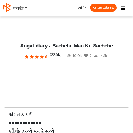
☰
લૉગિન
मराठी
મફત પ્રકાશિત કરો
Angat diary - Bachche Man Ke Sachche
(22.5k)
10.9k
2
4.1k
અંગત ડાયરી
============
શીર્ષક :બચ્ચે મન કે સચ્ચે