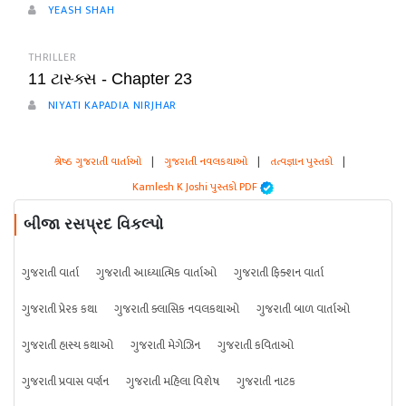
YEASH SHAH
THRILLER
11 ટાસ્ક્સ - Chapter 23
NIYATI KAPADIA NIRJHAR
શ્રેષ્ઠ ગુજરાતી વાર્તાઓ
|
ગુજરાતી નવલકથાઓ
|
તત્વજ્ઞાન પુસ્તકો
|
Kamlesh K Joshi પુસ્તકો PDF
બીજા રસપ્રદ વિકલ્પો
ગુજરાતી વાર્તા
ગુજરાતી આધ્યાત્મિક વાર્તાઓ
ગુજરાતી ફિક્શન વાર્તા
ગુજરાતી પ્રેરક કથા
ગુજરાતી ક્લાસિક નવલકથાઓ
ગુજરાતી બાળ વાર્તાઓ
ગુજરાતી હાસ્ય કથાઓ
ગુજરાતી મેગેઝિન
ગુજરાતી કવિતાઓ
ગુજરાતી પ્રવાસ વર્ણન
ગુજરાતી મહિલા વિશેષ
ગુજરાતી નાટક