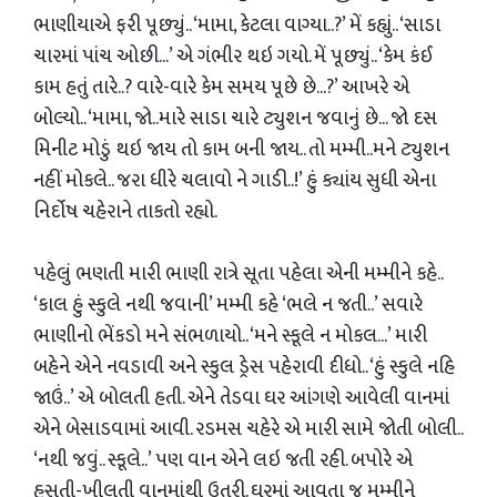
ભાણીયાએ ફરી પૂછ્યું.. ‘મામા, કેટલા વાગ્યા..?’ મેં કહ્યું.. ‘સાડા
ચારમાં પાંચ ઓછી...’ એ ગંભીર થઇ ગયો. મેં પૂછ્યું.. ‘કેમ કંઈ
કામ હતું તારે..? વારે-વારે કેમ સમય પૂછે છે...?’ આખરે એ
બોલ્યો.. ‘મામા, જો..મારે સાડા ચારે ટ્યુશન જવાનું છે... જો દસ
મિનીટ મોડું થઇ જાય તો કામ બની જાય.. તો મમ્મી..મને ટ્યુશન
નહીં મોકલે.. જરા ધીરે ચલાવો ને ગાડી..!’ હું ક્યાંય સુધી એના
નિર્દોષ ચહેરાને તાકતો રહ્યો.
પહેલું ભણતી મારી ભાણી રાત્રે સૂતા પહેલા એની મમ્મીને કહે..
‘કાલ હું સ્કુલે નથી જવાની’ મમ્મી કહે ‘ભલે ન જતી..’ સવારે
ભાણીનો ભેંકડો મને સંભળાયો.. ‘મને સ્કૂલે ન મોકલ...’ મારી
બહેને એને નવડાવી અને સ્કુલ ડ્રેસ પહેરાવી દીધો.. ‘હું સ્કુલે નહિ
જાઉં..’ એ બોલતી હતી. એને તેડવા ઘર આંગણે આવેલી વાનમાં
એને બેસાડવામાં આવી. રડમસ ચહેરે એ મારી સામે જોતી બોલી..
‘નથી જવું.. સ્કૂલે..’ પણ વાન એને લઇ જતી રહી. બપોરે એ
હસતી-ખીલતી વાનમાંથી ઉતરી. ઘરમાં આવતા જ મમ્મીને