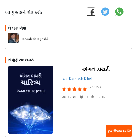
આ પુસ્તકને શેર કરો:
લેખક વિશે
અનુસરો
Kamlesh K Joshi
સંપૂર્ણ નવલકથા
અંગત ડાયરી
દ્વારા Kamlesh K Joshi
(770.2k)
780.1k
37
312.9k
કુલ એપિસોડ્સ : 100