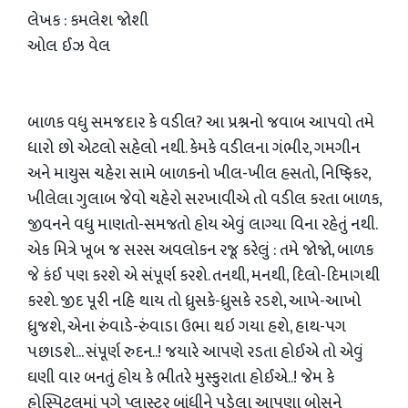
લેખક : કમલેશ જોશી
ઓલ ઈઝ વેલ
બાળક વધુ સમજદાર કે વડીલ? આ પ્રશ્નનો જવાબ આપવો તમે
ધારો છો એટલો સહેલો નથી. કેમકે વડીલના ગંભીર, ગમગીન
અને માયુસ ચહેરા સામે બાળકનો ખીલ-ખીલ હસતો, નિષ્ફિકર,
ખીલેલા ગુલાબ જેવો ચહેરો સરખાવીએ તો વડીલ કરતા બાળક,
જીવનને વધુ માણતો-સમજતો હોય એવું લાગ્યા વિના રહેતું નથી.
એક મિત્રે ખૂબ જ સરસ અવલોકન રજૂ કરેલું : તમે જોજો, બાળક
જે કંઈ પણ કરશે એ સંપૂર્ણ કરશે. તનથી, મનથી, દિલો-દિમાગથી
કરશે. જીદ પૂરી નહિ થાય તો ધ્રુસકે-ધ્રુસકે રડશે, આખે-આખો
ધ્રુજશે, એના રુંવાડે-રુંવાડા ઉભા થઇ ગયા હશે, હાથ-પગ
પછાડશે... સંપૂર્ણ રુદન..! જયારે આપણે રડતા હોઈએ તો એવું
ઘણી વાર બનતું હોય કે ભીતરે મુસ્કુરાતા હોઈએ..! જેમ કે
હોસ્પિટલમાં પગે પ્લાસ્ટર બાંધીને પડેલા આપણા બોસને