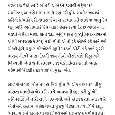
મળવા જઈએ, ત્યારે ભીતરી આનંદને દબાવી ચહેરા પર
ગંભીરતા, આપણે માંડ-માંડ ધારણ કરી હોય. ગંભીર અવાજે
કહીએ કે ‘ભારે કરી, તમારા જેવા સારા માણસો સાથે જ આવું કેમ
થતું હશે?’ અને ભીતરે ‘કેમ બાકી, ઈશ્વરને ત્યાં દેર છે અંધેર નથી..
પડ્યો ને ઉંધા માથે... લેતો જા...’ એવું વાક્ય ગુંજતું હોય. બાળકમાં
આવી સમજણ(કે દંભ) નથી હોતો. એ તો રડે એટલે રડે અને હસે
એટલે હસે, વહાલ કરે એટલે બૂમો પાડતો ચોટી પડે અને ગુસ્સે
ભરાય એટલે પ્રાણ નીકળી જાય એવી ચીસો પાડે. કિટ્ટા અને
બિચ્ચાની એના જેવી સમજણ જો વડીલોમાં હોત તો અનેક
પરિવારો ‘કેટલીક કડવાશ’થી મુક્ત હોત.
બાળકોના પણ પોતાના પ્લાનિંગ હોય છે.. એક વાર મારા ત્રીજું
ભણતા ભાણીયાએ મારી સાથે આવવાની જીદ કરી. હું એને
યુનિવર્સીટીએ મારી સાથે લઇ ગયો. અમે પાછા ફરતા હતા ત્યારે
એણે મને રસ્તામાં ચારેક વખત પૂછ્યું ‘કેટલા વાગ્યા..?’ મેં કહ્યું..
‘ચાર.., ચાર ને દસ, સવા ચાર..’ હવે અમે ઘર નજીક પહોંચ્યા હતા.