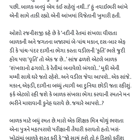
પછી.. બાળક બનવું એમ કંઈ સહેલું નથી...!’ હું નવાઈભરી આંખે
એની સામે તાકી રહ્યો. એની આંખમાં વિજેતાની ખુમારી હતી.
ઓશો રજનીશજી કહે છે કે ‘નદીની રેતમાં શંખલા વીણતા
બાળકની અને જગતના બજારમાં બે-પાંચ મકાન, દસ-બાર એફ
ડી કે પાંચ-પંદર દાગીના ભેગા કરતા વડીલની ‘કૃતિ’ ભલે જુદી
હોય પણ ‘વૃતિ’ તો એક જ છે...’ સાંજ ઢળશે એટલે બાળક
‘શંખલાનો ઢગલો.. કે રેતીમાં બનાવેલો બંગલો...’ મૂકી એની
મમ્મી સાથે ઘરે જતો રહેશે.. અને વડીલ જેવા આપણે... એક સાંજે..
મકાન, એફડી, દાગીના બધ્ધું ત્યાગી આ દુનિયા છોડી જતા રહીશું.
ફર્ક એટલો રહી જશે કે બાળક સંખલા ભેગા કરવાની રમતને મન
ભરીને માણવાની કુનેહ ધરાવે છે.. જયારે આપણે...?
બાળક માટે બધું રમત છે. મારો એક શિક્ષક મિત્ર ચોથું ભણતા
એના પુત્રને મહાપરાણે પરીક્ષાની તૈયારી કરાવતો હતો. ખરાં-
ખોટાંમાં બાળકે શરત કરી કે "જો સાચું હશે તો હું ડિસ્કો કરીશ