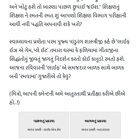
અને ખોટું હશે તો બારણા પાછળ છુપાઈ જઈશ." શિક્ષણનું
શિક્ષણ ને રમતની રમત. શું આપણો શિક્ષણ વિભાગ પરીક્ષાની
આવી નવી પદ્ધતિ અપનાવી શકે ખરો?
સ્વાધ્યાયના પ્રણેતા પરમ પૂજ્ય પાંડુરંગ શાસ્ત્રીજી કહે છે ‘લાઈફ
ઈઝ એ ગેમ, પ્લે ઈટ’. તમારા ઘરમાં કે ફળિયામાં ગીતાજીના
સિદ્ધાંતોનું જીવતું જાગતું નિદર્શન કરતો કોઈ કાનુડો રમતો હશે.
આજના રવિવારની ‘લાઈફ’ એ સમજદાર બાળક સાથે બાળક
બની ‘રમવામાં’ ગુજારીએ તો કેવું?
(મિત્રો, આપની કમેન્ટની અમે આતુરતાથી પ્રતીક્ષા કરીએ છીએ
હો...!)
પાછળનું પ્રકરણ
આગળનું પ્રકરણ
અંગત ડાયરી - લાઈક એન્ડ શેર
અંગત ડાયરી - બટાટાવડા