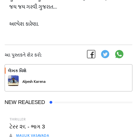
જય જય ગરવી ગુજરાત....
અલ્પેશ કારેણા.
આ પુસ્તકને શેર કરો:
લેખક વિશે
અનુસરો
Alpesh Karena
NEW REALESED
THRILLER
ટેરર ૨૬ - ભાગ 3
MAULIK VASAVADA