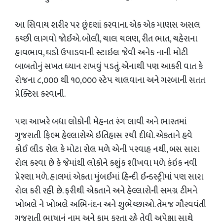
આ સિવાય શરીર પર છૂંદણાં કરવાના. એક એક માણસ અસલ
કચ્છી લાગવો જોઈએ. બોલી, ચાલ ચલણ, રીત ભાત, ચહેરાના
હાવભાવ, ઘડો ઉપાડવાની સ્ટાઇલ જેવી અનેક નાની મોટી
બાબતોનું સખત ધ્યાન રાખવું પડતું. એનાથી પણ આકરી વાત કે
રોજના ૮,૦૦૦ થી ૧૦,૦૦૦ સ્ટેપ ચાલવાના અને ગરબાની સતત
પ્રેક્ટિસ કરવાની.
પણ આખરે બધા લોકોની મેહનત રંગ લાવી અને ભારતમાં
ગુજરાતી ફિલ્મ હેલ્લારોએ ઇતિહાસ રચી દીધો. એકતાને હવે
કોઈ લીડ રોલ કે મોટા રોલ મળે એની પરવાહ નથી, બસ સારા
રોલ કરવા છે કે જેમાંથી લોકોને કશુંક શીખવા મળે કંઇક નવી
પ્રેરણા મળે. હાલમાં એકતા મુંબઈમાં હિન્દી ઈન્ડસ્ટ્રીમાં પણ સારા
રોલ કરી રહી છે. ફરીથી એકતાને અને હેલ્લારોની સમગ્ર ટીમને
ખોબલે ને ખોબલે અભિનંદન અને શુભેચ્છાઓ. તેમજ ગૌરવવંતી
ગુજરાતી ભાષાનું નામ અને કામ કરતા રહે તેવી અપેક્ષા સાથે