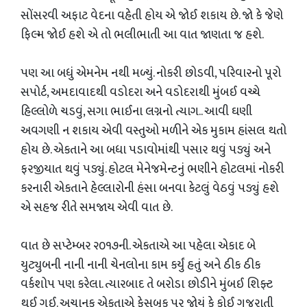
સોંસરવી અફાટ વેદના વહેતી હોય એ જોઈ શકાય છે. જો કે જેણે
ફિલ્મ જોઈ હશે એ તો ભલીભાતી આ વાત જાણતા જ હશે.
પણ આ બધું એમનેમ નથી મળ્યું. નોકરી છોડવી, પરિવારનો પૂરો
સપોર્ટ, અમદાવાદથી વડોદરા અને વડોદરાથી મુંબઈ વચ્ચે
હિલ્લોળે ચડવું, સગા ભાઈના લગ્નનો ત્યાગ.. આવી ઘણી
અવગણી ન શકાય એવી વસ્તુઓ મળીને એક મુકામ હાંસલ થતો
હોય છે. એકતાને આ બધા પડાવોમાંથી પસાર થવું પડ્યું અને
ફરજીયાત થવું પડ્યું. હોટલ મેનેજમેન્ટનું ભણીને હોટલમાં નોકરી
કરનારી એકતાને હેલ્લારોની હંસા બનવા કેટલું વેઠવું પડ્યું હશે
એ સહજ રીતે સમજાય એવી વાત છે.
વાત છે સપ્ટેમ્બર ૨૦૧૭ની. એકતાએ આ પહેલા એકાદ બે
યુટ્યુબની નાની નાની ચેનલોના કામ કર્યું હતું અને ઠીક ઠીક
વર્કશોપ પણ કરેલા. ત્યારબાદ તે બરોડા છોડીને મુંબઈ શિફ્ટ
થઈ ગઈ. અચાનક એકતાએ ફેસબૂક પર જોયું કે કોઈ ગુજરાતી