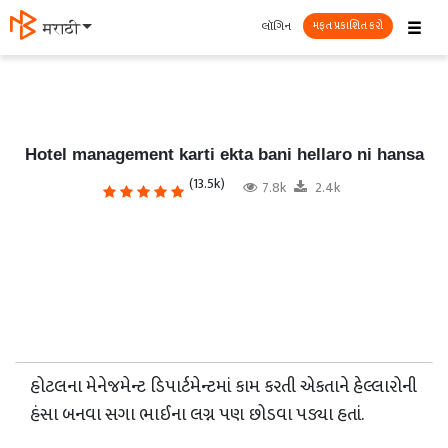
☰
લૉગિન
मराठी
મફત પ્રકાશિત કરો
Hotel management karti ekta bani hellaro ni hansa
(13.5k)
7.8k
2.4k
હોટલના મેનેજમેન્ટ ડિપાર્ટમેન્ટમાં કામ કરતી એકતાને હેલ્લારોની
હંસા બનવા સગા ભાઈના લગ્ન પણ છોડવા પડ્યા હતાં.