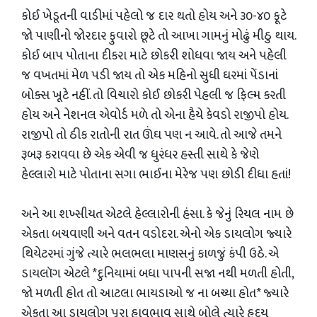
કોઈ ખેડૂતની વાડીમાં પહેલો જ દાર થતો હોય અને ૩૦-૪૦ ફૂટે
જો પાણીનો જોરદાર ફુવારો છૂટે તો આખા ગામનું મોઢું મીઠુ થાય.
કોઈ બાપ પોતાના દીકરા માટે છોકરી શોધવા જાય અને પહેલી
જ વખતમાં મેળ પડી જાય તો એક મહિનો સુધી ઘરમાં પેંડાનાં
બોક્સ ખૂટે નહીં. તો વિચારો કોઈ છોકરી પેહલી જ ફિલ્મ કરતી
હોય અને નેશનલ એવોર્ડ મળે તો એના હૈયે કેવડો રાજીપો હોય.
રાજીપો તો ઠીક રાતોની રાત ઊંઘ પણ ન આવે. તો આજે તમને
રૂબરૂ કરાવવા છે એક એવી જ ધુરંધર હસ્તી સાથે કે જેણે
હેલ્લારો માટે પોતાના સગા ભાઈના મેરેજ પણ છોડી દીધા હતાં!
અને આ શખ્સીયત એટલે હેલ્લારોની હંસા. કે જેનું રિયલ નામ છે
એકતા બચવાણી અને વતન વડોદરા. એનો એક ડાયલોગ જ્યારે
થિયેટરમાં ગુંજે ત્યારે ભલભલા માણસનું કાળજું કંપી ઉઠે. એ
ડાયલૉગ એટલે *દુનિયામાં બધા પાપની સજા નથી મળતી હોતી,
જો મળતી હોત તો આટલા ભાયડાઓ જ ના બચ્યા હોત* જ્યારે
એકતા આ ડાયલોગ પૂરા હાવભાવ સાથે બોલે ત્યારે હદય