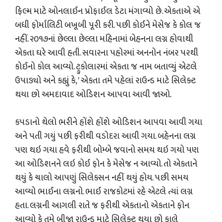
ફિલ્મ માટે ઓનલાઈન પ્રોફાઈલ ડેટા મંગાવ્યો છે. એકતાએ એ
બધી ફોર્માલિટી બખૂબી પૂરી કરી. પછી કોઈને મેસેજ કે કોલ જ
નહીં. ૨૦૧૭નાં છેલ્લા છેલ્લા મહિનામાં બેહનના લગ્ન હોવાથી
એકતા ઘરે આવી હતી. સવારના પહોરમાં અનનોન નંબર પરથી
કોઈનો કોલ આવ્યો. ટ્રુકોલારમાં એકતા જ નામ બતાવ્યું એટલે
ઉપાડ્યો અને કહ્યું કે, ' એકતા તમે પહેલાં રાઉન્ડ માટે સિલેક્ટ
થયા છો અમદાવાદ ઓડિશન આપવા આવી જાઓ.
કપડાનો થેલો ભરીને હોંશે હોંશે ઓડિશન આપવા આવી ગયા
અને પતી ગયું પછી ફરીથી વડોદરા આવી ગયા. બહેનના લગ્ન
પણ થઇ ગયા હવે ફરીથી બોમ્બે જવાનો સમય થઇ ગયો પણ
આ ઓડિશનને લઇ કોઈ ફોન કે મેસેજ ન આવ્યો. તો એકતાને
થયું કે ચાલો આપણું સિલેકસન નહીં થયું હોય. પછી સમય
આવ્યો ભાઈના લગ્નનો. ભાઈ રાજકોટમાં રહે એટલે ત્યાં લગ્ન
હતા. લગ્નની આગલી રાતે જ ફરીથી એકતાનો એકતાને ફોન
આવ્યો કે તમે બીજા રાઉન્ડ માટે સિલેક્ટ થયા છો કાલે