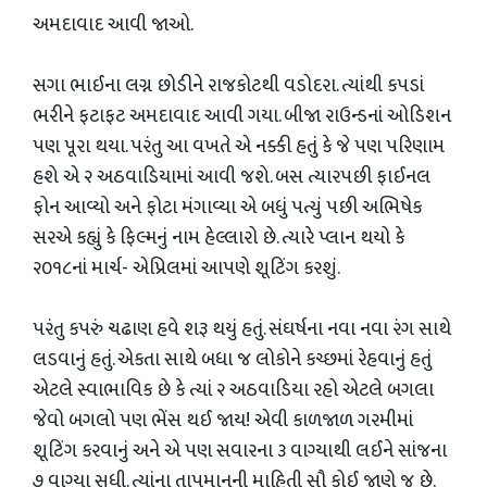
અમદાવાદ આવી જાઓ.
સગા ભાઈના લગ્ન છોડીને રાજકોટથી વડોદરા. ત્યાંથી કપડાં
ભરીને ફટાફટ અમદાવાદ આવી ગયા. બીજા રાઉન્ડનાં ઓડિશન
પણ પૂરા થયા. પરંતુ આ વખતે એ નક્કી હતું કે જે પણ પરિણામ
હશે એ ૨ અઠવાડિયામાં આવી જશે. બસ ત્યારપછી ફાઈનલ
ફોન આવ્યો અને ફોટા મંગાવ્યા એ બધું પત્યું પછી અભિષેક
સરએ કહ્યું કે ફિલ્મનું નામ હેલ્લારો છે. ત્યારે પ્લાન થયો કે
૨૦૧૮નાં માર્ચ- એપ્રિલમાં આપણે શૂટિંગ કરશું.
પરંતુ કપરું ચઢાણ હવે શરૂ થયું હતું. સંઘર્ષના નવા નવા રંગ સાથે
લડવાનું હતું. એકતા સાથે બધા જ લોકોને કચ્છમાં રેહવાનું હતું
એટલે સ્વાભાવિક છે કે ત્યાં ૨ અઠવાડિયા રહો એટલે બગલા
જેવો બગલો પણ ભેંસ થઈ જાય! એવી કાળજાળ ગરમીમાં
શૂટિંગ કરવાનું અને એ પણ સવારના ૩ વાગ્યાથી લઈને સાંજના
૭ વાગ્યા સુધી. ત્યાંના તાપમાનની માહિતી સૌ કોઈ જાણે જ છે.