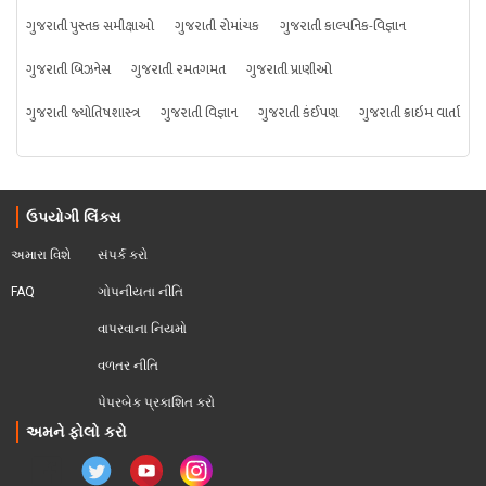
ગુજરાતી પુસ્તક સમીક્ષાઓ
ગુજરાતી રોમાંચક
ગુજરાતી કાલ્પનિક-વિજ્ઞાન
ગુજરાતી બિઝનેસ
ગુજરાતી રમતગમત
ગુજરાતી પ્રાણીઓ
ગુજરાતી જ્યોતિષશાસ્ત્ર
ગુજરાતી વિજ્ઞાન
ગુજરાતી કંઈપણ
ગુજરાતી ક્રાઇમ વાર્તા
ઉપયોગી લિંક્સ
અમારા વિશે
સંપર્ક કરો
FAQ
ગોપનીયતા નીતિ
વાપરવાના નિયમો 
વળતર નીતિ
પેપરબેક પ્રકાશિત કરો
અમને ફોલો કરો