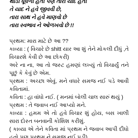
થોડી ધૂંધળી હતી
પણ
તારી
યાદ
હતી
તે
યાદ
ને હવે જીવવી છે,
તારા
સાથ
ને હવે માણવો છે
તારા
સ્વભાવ
ને ઓળખવો છે !!
પ્રથમ: મારા માટે છે આ ??
કાવ્યા : ( વિચારે છે shitt યાર આ શું તેને મોકલી દીધું ,તે
વિચારશે કેવી છે આ છોકરી)
અરે ના ના, આ તો જસ્ટ હમણાં લખ્યું તો વિચાર્યું તને
પૂછું કે કેવું છે એમ.
પ્રથમ : અચ્છા એવું, મને વધારે સમજ નઈ પડે આવી
કવિતામાં.
કવિતા : હા વાંધો નઈ. ( મનમાં બોલી ચાલ સારું થયું )
પ્રથમ : તે જવાબ નઈ આપ્યો મને.
કાવ્યા : હમમ એ તો હવે વિચાર શું હોય, બસ ખાલી
સારા દોસ્ત બનવાની કોશિશ કરીશું.
( કાવ્યા એ તેને કવિતા માં પ્રથમ ને જવાબ આપી દીધો
હતો પણ પ્રથમ ને સમજ નઈ પડી)