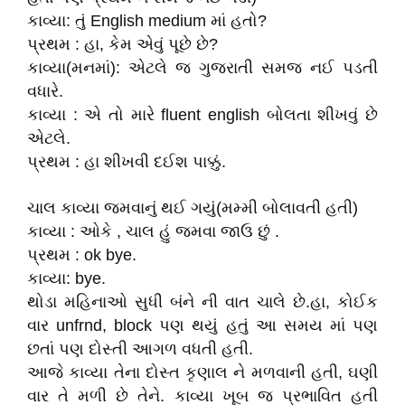
કાવ્યા: તું English medium માં હતો?
પ્રથમ : હા, કેમ એવું પૂછે છે?
કાવ્યા(મનમાં): એટલે જ ગુજરાતી સમજ નઈ પડતી
વધારે.
કાવ્યા : એ તો મારે fluent english બોલતા શીખવું છે
એટલે.
પ્રથમ : હા શીખવી દઈશ પાક્કું.
ચાલ કાવ્યા જમવાનું થઈ ગયું(મમ્મી બોલાવતી હતી)
કાવ્યા : ઓકે , ચાલ હું જમવા જાઉ છું .
પ્રથમ : ok bye.
કાવ્યા: bye.
થોડા મહિનાઓ સુધી બંને ની વાત ચાલે છે.હા, કોઈક
વાર unfrnd, block પણ થયું હતું આ સમય માં પણ
છતાં પણ દોસ્તી આગળ વધતી હતી.
આજે કાવ્યા તેના દોસ્ત કૃણાલ ને મળવાની હતી, ઘણી
વાર તે મળી છે તેને. કાવ્યા ખૂબ જ પ્રભાવિત હતી