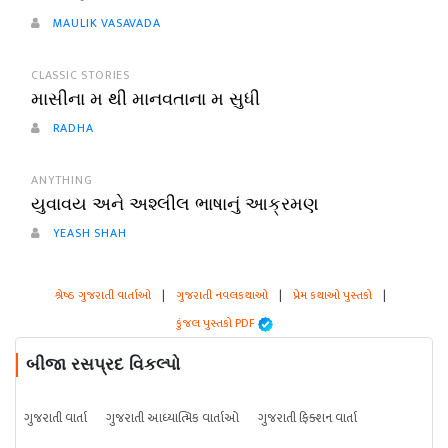
MAULIK VASAVADA
CLASSIC STORIES
માસીના મ થી માનવતાના મ સુધી
RADHA
ANYTHING
યુવાવય અને અશ્લીલ ભાષાનું આક્રમણ
YEASH SHAH
શ્રેષ્ઠ ગુજરાતી વાર્તાઓ
|
ગુજરાતી નવલકથાઓ
|
પ્રેમ કથાઓ પુસ્તકો
|
કુંજલ પુસ્તકો PDF
બીજા રસપ્રદ વિકલ્પો
ગુજરાતી વાર્તા
ગુજરાતી આધ્યાત્મિક વાર્તાઓ
ગુજરાતી ફિક્શન વાર્તા