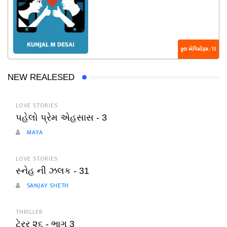
કુલ એપિસોડ્સ : 15
NEW REALESED
LOVE STORIES
પહેલો પ્રેમ એહસાસ - 3
MAYA
LOVE STORIES
સ્નેહ ની ઝલક - 31
SANJAY SHETH
THRILLER
ટેરર ૨૬ - ભાગ 3