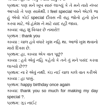
પ્રથમ: પણ મને ખૂબ સારું લાગ્યું કે તે મને તારો નંબર
આપ્યો તે પણ સામેથી. I feel special અને એટલે જ
હું એવો કોઈ special દીવસ ની રાહ જોતો હતો ફોન
કરવા માટે, જે હંમેશ ને માટે યાદ રહી જાય.
કાવ્યા: વાહ શું વિચાર છે તમારો!!
પ્રથમ : thank you
કાવ્યા : ચાલ હવે વધારે ખુશ નહિ થા. આજે ખુશ થવાનો
મારો દિવસ છે.
પ્રથમ: હા, કાવ્યા એક વાત પૂછું?
કાવ્યા : હવે એવું નહિ કહેતો કે તને તું મને પસંદ કરવા
લાગ્યો છે??
પ્રથમ: ના રે એવું નથી. કંઇ નઈ ચાલ કાલે વાત કરીએ
કાવ્યા : હા પાક્કું.
પ્રથમ: happy birthday once again
કાવ્યા: thank you so much for making my day
special ?.
પ્રથમ: ગુડ નાઈટ