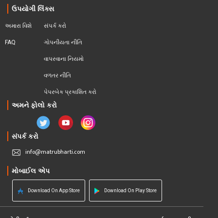
ઉપયોગી લિંક્સ
અમારા વિશે
સંપર્ક કરો
FAQ
ગોપનીયતા નીતિ
વાપરવાના નિયમો 
વળતર નીતિ
પેપરબેક પ્રકાશિત કરો
અમને ફોલો કરો
સંપર્ક કરો
info@matrubharti.com
મોબાઈલ એપ
Download On App Store
Download On Play Store