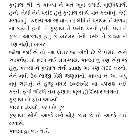
કૃણાલ થી, તે કાવ્યા ને મતે ખૂબ સ્માર્ટ, બુદ્ધિશાળી
હતો. તેથી તેને પસંદ હતું કૃણાલ સાથે વાત કરવાનું, તેણે
મળવાનું . કદાચ આ જ વાત ના લીધે તે પ્રથમ ને મળવા
ના કહેતી હતી. તે કૃણાલ ને પસંદ કરતી હતી. પણ તે
ફક્ત આકર્ષણ હતું કે ખરેખર તેની પસંદ તે કાવ્યા ને
પણ નહોતું ખબર.
જોવા જઈએ તો આ ઉંમર જ એવી છે કે પસંદ અને
આકર્ષણ માં ફરક નઈ સમજાય. કાવ્યા નું પણ એવું જ
હતું. કાવ્યા ને કૃણાલ તેની study માં પણ મદદ કરતો,
તેને નવી ટેકોલોજી વિશે જણાવતો. કાવ્યા ને આ બધું
નવું લાગતું, તે હજુ વધારે ઇન્ટરનેટ નો વપરાશ નઈ
કરતી હતી એટલે તેને કૃણાલ ખૂબ હોશિયાર લાગતો.
કૃણાલ નો ફોન આવ્યો.
કાવ્યા: હેલ્લો, ક્યાં છે તું?
કૃણાલ: સોરી આજે મને થોડું કામ છે તો આજે નઈ
મળાસે.
કાવ્યા:હા કંઇ નઈ.