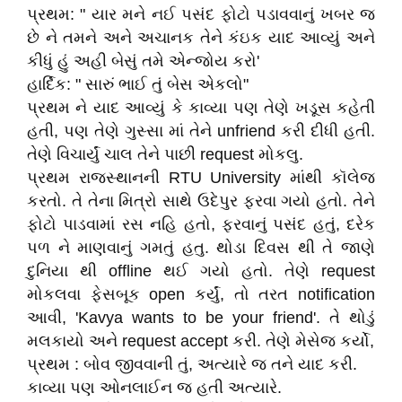
પ્રથમ: " યાર મને નઈ પસંદ ફોટો પડાવવાનું ખબર જ
છે ને તમને અને અચાનક તેને કંઇક યાદ આવ્યું અને
કીધું હું અહી બેસું તમે એન્જોય કરો'
હાર્દિક: " સારું ભાઈ તું બેસ એકલો"
પ્રથમ ને યાદ આવ્યું કે કાવ્યા પણ તેણે ખડૂસ કહેતી
હતી, પણ તેણે ગુસ્સા માં તેને unfriend કરી દીધી હતી.
તેણે વિચાર્યું ચાલ તેને પાછી request મોકલુ.
પ્રથમ રાજસ્થાનની RTU University માંથી કૉલેજ
કરતો. તે તેના મિત્રો સાથે ઉદેપુર ફરવા ગયો હતો. તેને
ફોટો પાડવામાં રસ નહિ હતો, ફરવાનું પસંદ હતું, દરેક
પળ ને માણવાનું ગમતું હતુ. થોડા દિવસ થી તે જાણે
દુનિયા થી offline થઈ ગયો હતો. તેણે request
મોકલવા ફેસબૂક open કર્યું, તો તરત notification
આવી, 'Kavya wants to be your friend'. તે થોડું
મલકાયો અને request accept કરી. તેણે મેસેજ કર્યો,
પ્રથમ : બોવ જીવવાની તું, અત્યારે જ તને યાદ કરી.
કાવ્યા પણ ઓનલાઈન જ હતી અત્યારે.