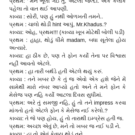
પ્રથમ: ' મને ભૂલી ગઇ તું, એટલી જલ્દી. એક કલાક
પહેલા તો વાત થઈ આપણી.
કાવ્યા : સોરી, પણ હું નથી ઓળખતી તમને..
પ્રથમ : ચાલો થોડી hint આપું, Mr.Khadus.?
કાવ્યા: ઓહ, પ્રથમ!!! (કાવ્યા ખૂબ મોટેથી બોલી પડી)
પ્રથમ : હાહા, થોડું ધીમે madam, બધા સૂતેલા હોય
અત્યારે.
કાવ્યા: હા ઠીક છે, પણ તે ફોન કર્યો તેના પર વિશ્વાસ
નહીં આવતો એટલે.
પ્રથમ : હા તારી બર્થડે હતી એટલે થયું કરું.
કાવ્યા : તને ખબર છે કે તું જ એવો એક હશે જેને મેં
સામેથી મારો નંબર આપ્યો હતો અને તે મને ફોન કે
મેસેજ પણ નહિ કર્યો આટલા દિવસ સુધીમાં.
પ્રથમ: અરે તું સમજી નહિ, હું તો તને
impress કરવા
માંગતો હતો એટલે ફોન કે મેસેજ નઈ કરેલો.?
કાવ્યા: તે જે પણ હોય, હું તો તારાથી ઇમ્પ્રેસ હતી જ.
પ્રથમ: અચ્છા એવું છે, મને તો ખબર જ નઈ પડી ને.
કાવ્યા : હા તો એવું કેવાય થોડું તને.