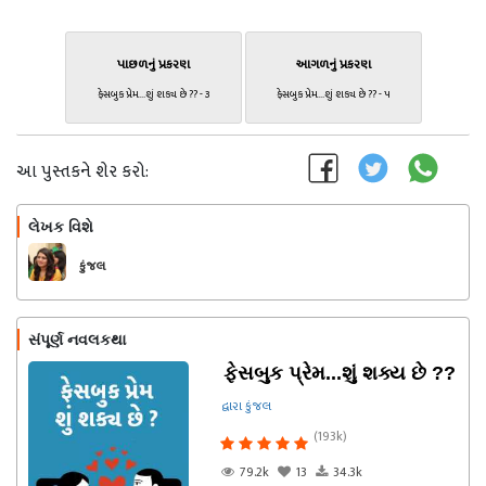
પાછળનું પ્રકરણ
આગળનું પ્રકરણ
ફેસબુક પ્રેમ...શું શક્ય છે ?? - ૩
ફેસબુક પ્રેમ...શું શક્ય છે ?? - ૫
આ પુસ્તકને શેર કરો:
લેખક વિશે
અનુસરો
કુંજલ
સંપૂર્ણ નવલકથા
ફેસબુક પ્રેમ...શું શક્ય છે ??
દ્વારા કુંજલ
(193k)
79.2k
13
34.3k