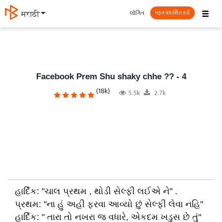
☰
લૉગિન
मराठी
મફત પ્રકાશિત કરો
Facebook Prem Shu shaky chhe ?? - 4
(18k)
5.5k
2.7k
હાર્દિક: "ચાલ પ્રથમ , થોડી સેલ્ફી લઈએ ને" .
પ્રથમ: "ના હું અહી ફરવા આવ્યો છું સેલ્ફી લેવા નહિ"
હાર્દિક: " તારા તો નખરા જ વધારે, એકદમ ખડુસ છે તું"