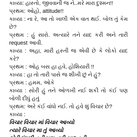
કાવ્યા: હાસ્તો, જીવવાની જ ને..મરે મારા દુશ્મન!!
પ્રથમ: ઓહો, attitude!!
કાવ્યા : ના રે, આ તો ખાલી એક વાત થઈ. બોલ તું કેમ
છે?
પ્રથમ : હું સારો. અત્યારે તને યાદ કરી અને તારી
request આવી.
કાવ્યા : અહા, મારી હસ્તી જ એવી છે કે લોકો યાદ
કરે?
પ્રથમ : ઓહ બસ હા હવે, હોશિયારી !!
કાવ્યા : હા તો તારી પાસે જ શીખી છું ને હું?
પ્રથમ : હમમ, ઓકે
કાવ્યા : સોરી હું તને ઓળખી નઈ શકી તો કંઈ પણ
બોલી દીધું હતું
પ્રથમ: અરે કંઈ વાંધો નઈ. તો હવે શું વિચાર છે?
કાવ્યા :
વિચાર
વિચાર
માં
વિચાર
આવ્યો
ત્યારે
વિચાર
મા તું આવ્યો