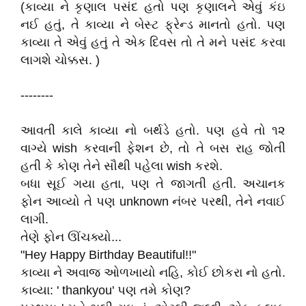
(કાવ્યા ને કૃણાલ પસંદ હતો પણ કૃણાલને એવું કંઇ
નઈ હતું, તે કાવ્યા ને બેસ્ટ ફ્રેન્ડ માનતો હતો. પણ
કાવ્યા તે એવું હતું તે એક દિવસ તો તે મને પસંદ કરવા
લાગશે ચોક્કસ. )
--------
આવતી કાલે કાવ્યા નો બર્થડે હતો. પણ હવે તો ૧૨
વાગ્યે wish કરવાની ફેશન છે, તો તે બસ રાહ જોતી
હતી કે કોણ તેને સૌથી પહેલા wish કરશે.
બધા સૂઈ ગયા હતા, પણ તે જાગતી હતી. અચાનક
ફોન આવ્યો તે પણ unknown નંબર પરથી, તેને નવાઈ
લાગી.
તેણે ફોન ઊંચક્યો...
"Hey Happy Birthday Beautiful!!"
કાવ્યા ને અવાજ ઓળખાયો નહિ, કોઈ છોકરા નો હતો.
કાવ્યા: ' thankyou' પણ તમે કોણ?