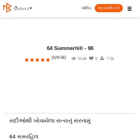
☰
લૉગિન
తెలుగు
મફત પ્રકાશિત કરો
64 Summerhill - 96
(329.5k)
15.6k
9
7.5k
સદીઓથી ખોવાયેલા સત્યનું સરનામું
64 સમરહિલ