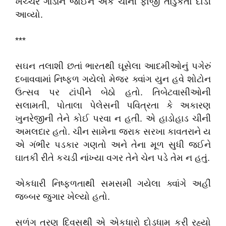
ખચ્ચર ગાડાંને જોઈને એક ચીની ફૌજી તાડુકતો દોડી
આવ્યો.
***
સઘન તલાશી છતાં ભારતથી ઘૂસેલા આદમીઓનું પગેરું
દબાવવામાં નિષ્ફળ ગયેલો મેજર ક્વાંગ યુન હવે શોટોન
ઉત્સવ પર ટાંપીને બેઠો હતો. તિબેટવાસીઓની
સલામતી, પોતાલા પેલેસની પવિત્રતા કે અકારણ
ખુનરેજીની તેને કોઈ પરવા ન હતી. એ હાડોહાડ ચીની
અમલદાર હતો. ચીન સામેના જરાક સરખા કાવતરાને ય
એ ગંભીર પડકાર ગણતો અને તેના મૂળ સુધી જઈને
ઘાતકી રીતે કચડી નાંખ્યા વગર તેને ચેન પડે તેમ ન હતું.
એકધારી નિષ્ફળતાથી સમસમી ગયેલા ક્વાંગે અહીં
જબ્બર જુગાર ખેલ્યો હતો.
સળંગ ત્રણ દિવસથી એ એકધારો દોડધામ કરી રહ્યો