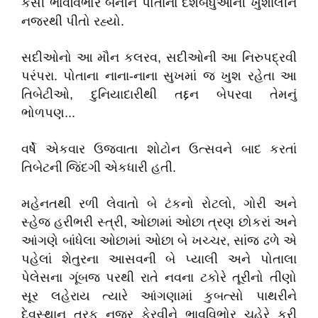
કેસી ભાવવિભોર બનીને પોતાના દેશબંધુઓની ખુશાલીને
નજરથી પીતો રહ્યો.
સદીઓનો આ મૌન કલરવ, સદીઓની આ નિરુપદ્રવી
પરંપરા. પોતાના નાના-નાના સુખમાં જ ખુશ રહેતા આ
તિબેટીઓ, દુનિયાદારીથી તદ્દન બેપરવા તેમનું
ભોળપણ...
વર્ષે એકવાર ઉજવાતા શોટોન ઉત્સવને બાદ કરતાં
તિબેટની જિંદગી એકધારી હતી.
મહેનતથી રળી લેવાતો બે ટંકનો રોટલો, ગોરી અને
સ્હેજ હરીભરી સ્ત્રી, ઓછામાં ઓછા ત્રણ છોકરાં અને
આંગણે બાંધેલા ઓછામાં ઓછા બે ખચ્ચર, સાંજ ઢળે એ
પહેલાં શેતુરના આસવની બે પ્યાલી અને પોતાલા
પેલેસના ગૂંબજ પરથી રાતે નવના ટકોરે તૂરીનો તીણો
સૂર લહેરાય ત્યારે આંગણામાં કુબત્સો પાથરીને
દેવસ્થાન તરફ નજર ફેરવીને ભાવવિભોર ચહેરે કરી