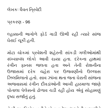
લેખકઃ ધૈવત ત્રિવેદી
પ્રકરણ - 96
લ્હાસાની ભાગોળે ફોર્ડ ગાડી ઊભી રહી ત્યારે સાંજ
ઘેરાઈ ચૂકી હતી.
મોટા ચોકમાં પ્રવેશતી શહેરની સાંકડી ગલીઓમાંથી
સંખ્યાબંધ લોકો આવી રહ્યા હતા. દરેકના હાથમાં
રંગીન ફાનસ જલતા હતા અને તેની રોશનીના
ઉજાસમાં દરેક ચહેરા પર ઉજવણીનો ઉલ્લાસ
ઝિલમિલાતો હતો. સાવ ઝાંખા થતા જતા ઘેરાતી સાંજના
અજવાસમાં રંગીન દીવડાંઓની આખી હારમાળા જાણે
પોતાલા પેલેસનો ઢોળાવ ચડી રહી હોય એવું સોહામણું
દૃષ્ય સર્જાતું હતું.