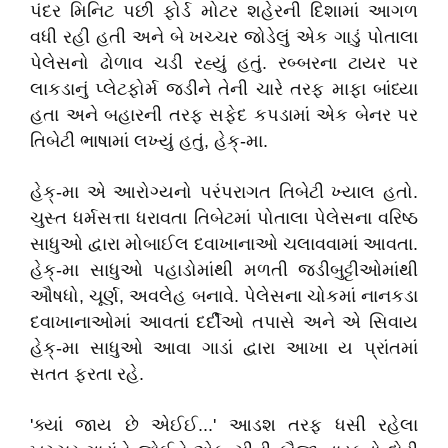
પંદર મિનિટ પછી ફોર્ડ મોટર શહેરની દિશામાં આગળ
વધી રહી હતી અને બે ખચ્ચર જોડેલું એક ગાડું પોતાલા
પેલેસનો ઢોળાવ ચડી રહ્યું હતું. રબ્બરના ટાયર પર
લાકડાનું પ્લેટફોર્મ જડીને તેની ચારે તરફ માફા બાંધ્યા
હતા અને બહારની તરફ સફેદ કપડામાં એક બેનર પર
તિબેટી ભાષામાં લખ્યું હતું, હેક્-મા.
હેક્-મા એ આરોગ્યનો પરંપરાગત તિબેટી ખ્યાલ હતો.
ચુસ્ત ધર્મસત્તા ધરાવતા તિબેટમાં પોતાલા પેલેસના વરિષ્ઠ
સાધુઓ દ્વારા મોબાઈલ દવાખાનાઓ ચલાવવામાં આવતા.
હેક્-મા સાધુઓ પહાડોમાંથી મળતી જડીબુટ્ટીઓમાંથી
ઔષધો, ચૂર્ણ, અવલેહ બનાવે. પેલેસના ચોકમાં નાનકડા
દવાખાનાઓમાં આવતાં દર્દીઓ તપાસે અને એ સિવાય
હેક્-મા સાધુઓ આવા ગાડાં દ્વારા આખા ય પ્રાંતમાં
સતત ફરતા રહે.
'ક્યાં જાય છે એઈઈ...' આડશ તરફ ધસી રહેલા