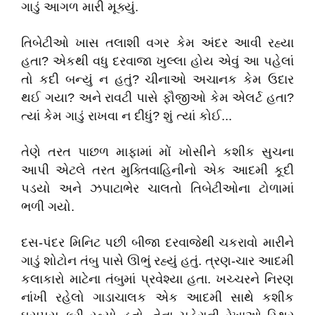
ગાડું આગળ મારી મૂક્યું.
તિબેટીઓ ખાસ તલાશી વગર કેમ અંદર આવી રહ્યા
હતા? એકથી વધુ દરવાજા ખુલ્લા હોય એવું આ પહેલાં
તો કદી બન્યું ન હતું? ચીનાઓ અચાનક કેમ ઉદાર
થઈ ગયા? અને રાવટી પાસે ફૌજીઓ કેમ એલર્ટ હતા?
ત્યાં કેમ ગાડું રાખવા ન દીધું? શું ત્યાં કોઈ...
તેણે તરત પાછળ માફામાં મોં ખોસીને કશીક સુચના
આપી એટલે તરત મુક્તિવાહિનીનો એક આદમી કૂદી
પડયો અને ઝપાટાભેર ચાલતો તિબેટીઓના ટોળામાં
ભળી ગયો.
દસ-પંદર મિનિટ પછી બીજા દરવાજેથી ચકરાવો મારીને
ગાડું શોટોન તંબુ પાસે ઊભું રહ્યું હતું. ત્રણ-ચાર આદમી
કલાકારો માટેના તંબુમાં પ્રવેશ્યા હતા. ખચ્ચરને નિરણ
નાંખી રહેલો ગાડાચાલક એક આદમી સાથે કશીક