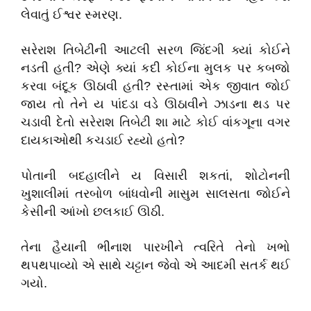
લેવાતું ઈશ્વર સ્મરણ.
સરેરાશ તિબેટીની આટલી સરળ જિંદગી ક્યાં કોઈને
નડતી હતી? એણે ક્યાં કદી કોઈના મુલક પર કબજો
કરવા બંદૂક ઊઠાવી હતી? રસ્તામાં એક જીવાત જોઈ
જાય તો તેને ય પાંદડા વડે ઊઠાવીને ઝાડના થડ પર
ચડાવી દેતો સરેરાશ તિબેટી શા માટે કોઈ વાંકગૂના વગર
દાયકાઓથી કચડાઈ રહ્યો હતો?
પોતાની બદહાલીને ય વિસારી શકતાં, શોટોનની
ખુશાલીમાં તરબોળ બાંધવોની માસુમ સાલસતા જોઈને
કેસીની આંખો છલકાઈ ઊઠી.
તેના હૈયાની ભીનાશ પારખીને ત્વરિતે તેનો ખભો
થપથપાવ્યો એ સાથે ચટ્ટાન જેવો એ આદમી સતર્ક થઈ
ગયો.