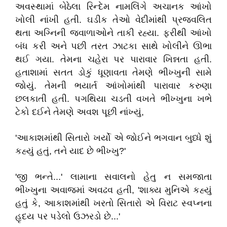
અવસ્થામાં બેઠેલા રિન્દેમ નામલિંગે અચાનક આંખો
ખોલી નાંખી હતી. ઘડીક તેઓ વેદીમાંથી પ્રજ્વલિત
થતા અગ્નિની જ્વાળાઓને તાકી રહ્યા. ફરીથી આંખો
બંધ કરી અને પછી તરત ઝાટકા સાથે ખોલીને ઊભા
થઈ ગયા. તેમના ચહેરા પર પારાવાર ખિન્નતા હતી.
હતાશામાં સતત ડોકું ધૂણાવતા તેમણે ભીખ્ખુની સામે
જોયું. તેમની ભયાર્ત આંખોમાંથી પારાવાર કરુણા
છલકાતી હતી. પગથિયા ચડતી વખતે ભીખ્ખુના ખભે
ટેકો દઈને તેમણે અવશ પૂછી નાંખ્યું,
'આકાશમાંથી સિતારો ખર્યો એ જોઈને ભગવાન બુધ્ધે શું
કહ્યું હતું, તને યાદ છે ભીખ્ખુ?'
'જી ભન્તે...' લામાના સવાલનો હેતુ ન સમજાતા
ભીખ્ખુના અવાજમાં અવઢવ હતી, 'શાક્ય મુનિએ કહ્યું
હતું કે, આકાશમાંથી ખરતો સિતારો એ વિરાટ સ્વપ્નના
હૃદય પર પડેલો ઉઝરડો છે...'