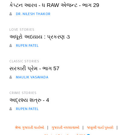
કેપ્ટન આરવ - ધ RAW એજન્ટ - ભાગ 29
DR. NILESH THAKOR
LOVE STORIES
અધૂરો અધ્યાય : પ્રકરણ ૩
RUPEN PATEL
CLASSIC STORIES
સરકારી પ્રેમ - ભાગ 57
MAULIK VASAVADA
CRIME STORIES
અદ્રશ્ય શત્રુ - 4
RUPEN PATEL
શ્રેષ્ઠ ગુજરાતી વાર્તાઓ
|
ગુજરાતી નવલકથાઓ
|
જાસૂસી વાર્તા પુસ્તકો
|