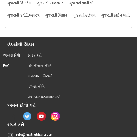
ગુજરાતી બિઝનેસ
ગુજરાતી રમતગમત
ગુજરાતી પ્રાણીઓ
ગુજરાતી જ્યોતિષશાસ્ત્ર
ગુજરાતી વિજ્ઞાન
ગુજરાતી કંઈપણ
ગુજરાતી ક્રાઇમ વાર્તા
ઉપયોગી લિંક્સ
અમારા વિશે
સંપર્ક કરો
FAQ
ગોપનીયતા નીતિ
વાપરવાના નિયમો 
વળતર નીતિ
પેપરબેક પ્રકાશિત કરો
અમને ફોલો કરો
સંપર્ક કરો
info@matrubharti.com