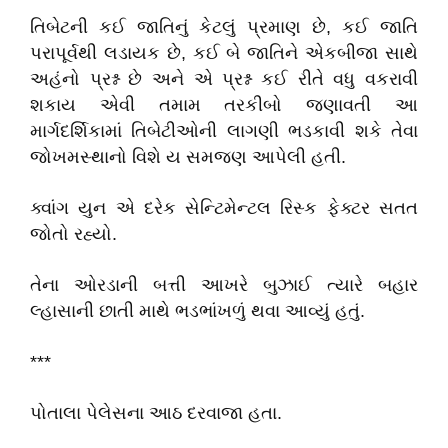
તિબેટની કઈ જાતિનું કેટલું પ્રમાણ છે, કઈ જાતિ
પરાપૂર્વથી લડાયક છે, કઈ બે જાતિને એકબીજા સાથે
અહંનો પ્રશ્ન છે અને એ પ્રશ્ન કઈ રીતે વધુ વકરાવી
શકાય એવી તમામ તરકીબો જણાવતી આ
માર્ગદર્શિકામાં તિબેટીઓની લાગણી ભડકાવી શકે તેવા
જોખમસ્થાનો વિશે ય સમજણ આપેલી હતી.
ક્વાંગ યુન એ દરેક સેન્ટિમેન્ટલ રિસ્ક ફેક્ટર સતત
જોતો રહ્યો.
તેના ઓરડાની બત્તી આખરે બુઝાઈ ત્યારે બહાર
લ્હાસાની છાતી માથે ભડભાંખળું થવા આવ્યું હતું.
***
પોતાલા પેલેસના આઠ દરવાજા હતા.