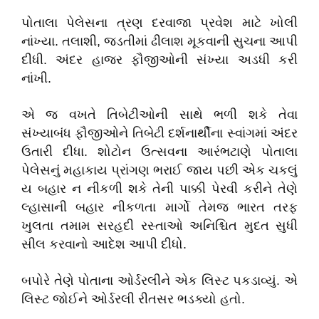
પોતાલા પેલેસના ત્રણ દરવાજા પ્રવેશ માટે ખોલી
નાંખ્યા. તલાશી, જડતીમાં ઢીલાશ મૂકવાની સુચના આપી
દીધી. અંદર હાજર ફૌજીઓની સંખ્યા અડધી કરી
નાંખી.
એ જ વખતે તિબેટીઓની સાથે ભળી શકે તેવા
સંખ્યાબંધ ફૌજીઓને તિબેટી દર્શનાર્થીના સ્વાંગમાં અંદર
ઉતારી દીધા. શોટોન ઉત્સવના આરંભટાણે પોતાલા
પેલેસનું મહાકાય પ્રાંગણ ભરાઈ જાય પછી એક ચકલું
ય બહાર ન નીકળી શકે તેની પાક્કી પેરવી કરીને તેણે
લ્હાસાની બહાર નીકળતા માર્ગો તેમજ ભારત તરફ
ખુલતા તમામ સરહદી રસ્તાઓ અનિશ્ચિત મુદત સુધી
સીલ કરવાનો આદેશ આપી દીધો.
બપોરે તેણે પોતાના ઓર્ડરલીને એક લિસ્ટ પકડાવ્યું. એ
લિસ્ટ જોઈને ઓર્ડરલી રીતસર ભડક્યો હતો.