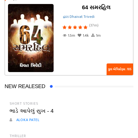
64 સમરહિલ
દ્વારા Dhaivat Trivedi
(37m)
1.5m
1.4k
1m
કુલ એપિસોડ્સ : 105
NEW REALESED
SHORT STORIES
ભાડે આપેલું સુખ - 4
ALOKA PATEL
THRILLER