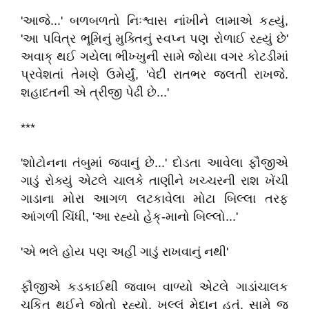
'આજે...' બળબળતો નિઃશ્વાસ નાંખીને લામાએ કહ્યું,
'આ પવિત્ર ભૂમિનું મુક્તિનું સ્વપ્ન પણ રોળાઈ રહ્યું છે'
અવાક્ થઈ ગયેલા ભીખ્ખુની સામે જોયા વગર કોટડીમાં
પ્રવેશતાં તેમણે ઉમેર્યું, 'વેદી રાતભર જલતી રાખજે.
શહાદતની એ ત્રીજી પેઢી છે...'
***
'શોટોનના તંબુમાં જવાનું છે...' દોડતા આવેલા ફૌજીએ
ગાડું રોક્યું એટલે ચાલકે તાણીને ખચ્ચરની રાશ ખેંચી
ગાડાના મોરા આગળ લટકાવેલા મોટા બિલ્લા તરફ
આંગળી ચિંધી, 'આ રહ્યો હેક્-માનો બિલ્લો...'
'એ ભલે હોય પણ અહીં ગાડું રાખવાનું નથી'
ફૌજીએ કડકાઈથી જવાબ વાળ્યો એટલે ગાડાંચાલક
ચકિત થઈને જોતો રહ્યો. ખુલ્લું મેદાન હતું. સામે જ