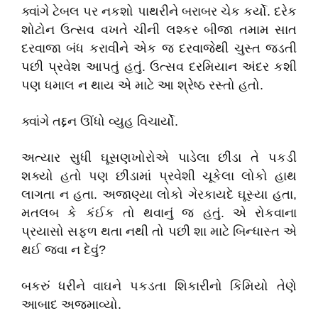
ક્વાંગે ટેબલ પર નકશો પાથરીને બરાબર ચેક કર્યો. દરેક
શોટોન ઉત્સવ વખતે ચીની લશ્કર બીજા તમામ સાત
દરવાજા બંધ કરાવીને એક જ દરવાજેથી ચુસ્ત જડતી
પછી પ્રવેશ આપતું હતું. ઉત્સવ દરમિયાન અંદર કશી
પણ ધમાલ ન થાય એ માટે આ શ્રેષ્ઠ રસ્તો હતો.
ક્વાંગે તદ્દન ઊંધો વ્યુહ વિચાર્યો.
અત્યાર સુધી ઘૂસણખોરોએ પાડેલા છીંડા તે પકડી
શક્યો હતો પણ છીંડામાં પ્રવેશી ચૂકેલા લોકો હાથ
લાગતા ન હતા. અજાણ્યા લોકો ગેરકાયદે ઘૂસ્યા હતા,
મતલબ કે કંઈક તો થવાનું જ હતું. એ રોકવાના
પ્રયાસો સફળ થતા નથી તો પછી શા માટે બિન્ધાસ્ત એ
થઈ જવા ન દેવું?
બકરું ધરીને વાઘને પકડતા શિકારીનો કિમિયો તેણે
આબાદ અજમાવ્યો.