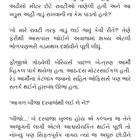
અઢીસો મીટર છેટે રાવટીઓ તાણેલી હતી અને આ
ખડ્ડુસ અહીં ગાડું રાખવાની ના કેમ પાડતો હતો?
'તો મારે રાવટી તરફ ગાડું લઈ જવું કેવી રીતે?' તેણે
ફરીથી આસપાસ જોઈને અવાજમાં શક્ય એટલી
ભોળપણભરી ગડમથલ દર્શાવીને પૂછી લીધું.
ફૌજીએ ગોઠવેલી બેરિયર્સ પાછળ બે-ત્રણ આર્મી
વ્હિકલ પાર્ક થયેલા હતા. આઠ-દસ મોટરસાઈકલ હતી.
રેડ આર્મીના કેટલાંક જવાનો સહિત ઓફિસર્સ પણ ભારે
સતર્ક થઈને હારબંધ ઊભા હતા.
'આગળ બીજા દરવાજેથી લઈ લે ને?'
'બીજો...' બે દરવાજા ખુલ્લા હોય એ કલ્પના જ તેને
અજુગતી લાગી એટલે આશ્ચર્યચકિત થઈને પૂછી તો
નાંખ્યું પણ સિફતપૂર્વક વાક્ય ત્યાં જ અધૂરું છોડીને