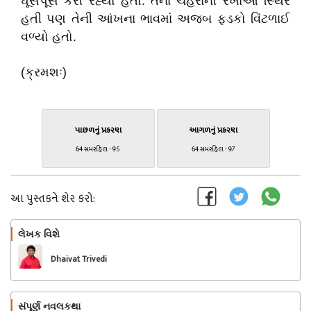
ઘૂસપૂસ કરી રહ્યો હતો. તેના ચહેરાની રેખાઓ સ્થિર
હતી પણ તેની આંખના ભાવમાં અજબ ફડકો વિંટળાઈ
વળ્યો હતો.
(ક્રમશઃ)
પાછળનું પ્રકરણ
આગળનું પ્રકરણ
64 સમરહિલ - 95
64 સમરહિલ - 97
આ પુસ્તકને શેર કરો:
લેખક વિશે
અનુસરો
Dhaivat Trivedi
સંપૂર્ણ નવલકથા