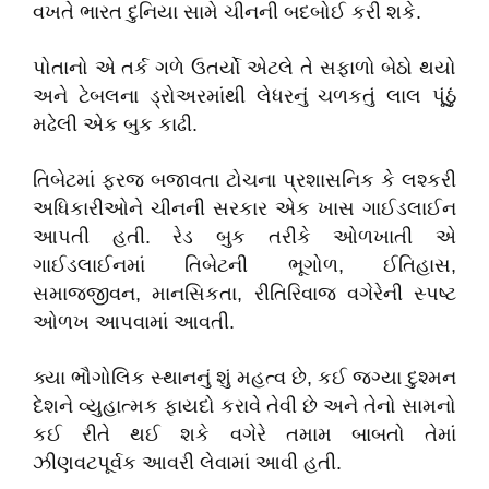
વખતે ભારત દુનિયા સામે ચીનની બદબોઈ કરી શકે.
પોતાનો એ તર્ક ગળે ઉતર્યો એટલે તે સફાળો બેઠો થયો
અને ટેબલના ડ્રોઅરમાંથી લેધરનું ચળકતું લાલ પૂંઠું
મઢેલી એક બુક કાઢી.
તિબેટમાં ફરજ બજાવતા ટોચના પ્રશાસનિક કે લશ્કરી
અધિકારીઓને ચીનની સરકાર એક ખાસ ગાઈડલાઈન
આપતી હતી. રેડ બુક તરીકે ઓળખાતી એ
ગાઈડલાઈનમાં તિબેટની ભૂગોળ, ઈતિહાસ,
સમાજજીવન, માનસિકતા, રીતિરિવાજ વગેરેની સ્પષ્ટ
ઓળખ આપવામાં આવતી.
ક્યા ભૌગોલિક સ્થાનનું શું મહત્વ છે, કઈ જગ્યા દુશ્મન
દેશને વ્યુહાત્મક ફાયદો કરાવે તેવી છે અને તેનો સામનો
કઈ રીતે થઈ શકે વગેરે તમામ બાબતો તેમાં
ઝીણવટપૂર્વક આવરી લેવામાં આવી હતી.