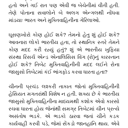
હતો અને ગઈ રાત પણ એવી જ બેચેનીમાં વીતી હતી.
તેણે પોતાના સવાલોને બે અલગ એન્ગલથી નોંધવા
માંડયાઃ ભારત અને મુક્તિવાહિનીના ગેરિલાઓ.
ઘૂસણખોરો કોણ હોઈ શકે? તેમનો હેતુ શું હોઈ શકે?
આવનારા લોકો ભારતીય હતા, તો સ્થાનિક સ્તરે તેમને
કોણ મદદ કરી રહ્યું હતું? શું એ ભારતીય ખુફિયા
સંસ્થા રિસર્ચ એન્ડ એનાલિસિસ વિંગ (રો)નું કારસ્તાન
હોઈ શકે? તિબેટ મુક્તિવાહિનીની મદદ લઈને રોના
જાસુસો તિબેટમાં કંઈ ભાંગફોડ કરવા ધારતા હતા?
ચીનની પ્રચંડ લશ્કરી તાકાત જોતાં મુક્તિવાહિનીની
હેસિયત મગતરાંથી વિશેષ ન હતી. શક્ય છે કે ભારતીય
જાસુસો મુક્તિવાહિનીના માધ્યમથી કશોક એવો કારસો
રચવા ધારતા હોય જેનાંથી સમગ્ર તિબેટમાં ચીન પ્રત્યે
અસંતોષ ભડકે. એ ભડકો ઠારવા જતાં ચીને કડક
કાર્યવાહી કરવી પડે, જેમાં સેંકડો જાનહાનિ થાય. એવે