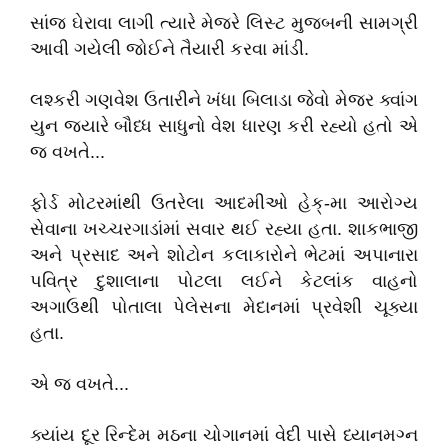
સાંજ ઘેરાવા લાગી ત્યારે મેજરે લિસ્ટ મુજબની સામગ્રી
આવી ગયેલી જોઈને તૈયારી કરવા માંડી.
લશ્કરી ગણવેશ ઉતારીને ખંધા બિલાડા જેવો મેજર ક્વાંગ
યુન જ્યારે બૌધ્ધ સાધુનો વેશ ધારણ કરી રહ્યો હતો એ
જ વખતે...
ફોર્ડ મોટરમાંથી ઉતરેલા આદમીઓ હેક્-મા આરોગ્ય
સેવાના ખચ્ચરગાડાંમાં સવાર થઈ રહ્યા હતા. શાકભાજી
અને પ્રસાદ અને શોટોન કલાકારોને ભેટમાં અપાનારા
પવિત્ર દુશાલાના પોટલા લઈને કેટલાંક વાહનો
અગાઉથી પોતાલા પેલેસના મેદાનમાં પ્રવેશી ચૂક્યા
હતા.
એ જ વખતે...
ક્યાંય દૂર રિન્દેમ મઠના ચોગાનમાં વેદી પાસે ધ્યાનમગ્ન